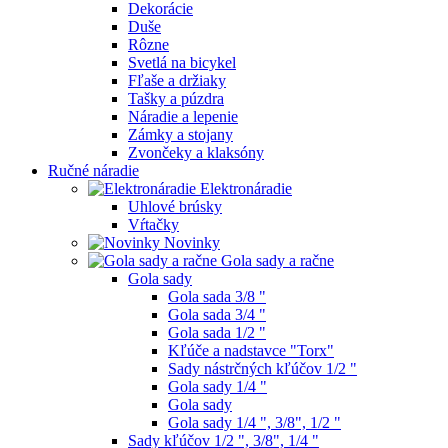
Dekorácie
Duše
Rôzne
Svetlá na bicykel
Fľaše a držiaky
Tašky a púzdra
Náradie a lepenie
Zámky a stojany
Zvončeky a klaksóny
Ručné náradie
Elektronáradie
Uhlové brúsky
Vŕtačky
Novinky
Gola sady a račne
Gola sady
Gola sada 3/8 "
Gola sada 3/4 "
Gola sada 1/2 "
Kľúče a nadstavce "Torx"
Sady nástrčných kľúčov 1/2 "
Gola sady 1/4 "
Gola sady
Gola sady 1/4 ", 3/8", 1/2 "
Sady kľúčov 1/2 ", 3/8", 1/4 "