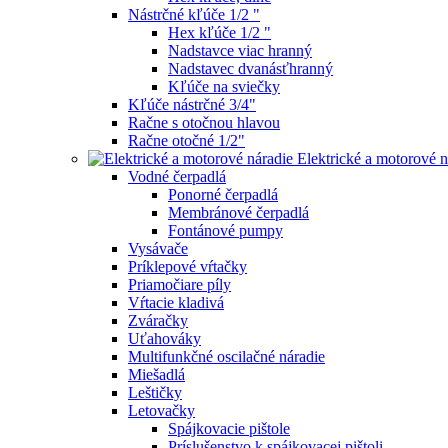
Nástrčné kľúče 1/2 "
Hex kľúče 1/2 "
Nadstavce viac hranný
Nadstavec dvanásťhranný
Kľúče na sviečky
Kľúče nástrčné 3/4"
Račne s otočnou hlavou
Račne otočné 1/2"
Elektrické a motorové n
Vodné čerpadlá
Ponorné čerpadlá
Membránové čerpadlá
Fontánové pumpy
Vysávače
Príklepové vŕtačky
Priamočiare píly
Vŕtacie kladivá
Zváračky
Uťahováky
Multifunkčné oscilačné náradie
Miešadlá
Leštičky
Letovačky
Spájkovacie pištole
Príslušenstvo k spájkovacej pištoli