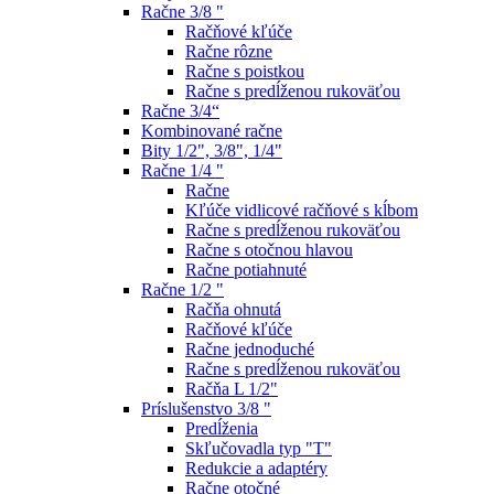
Račne 3/8 "
Račňové kľúče
Račne rôzne
Račne s poistkou
Račne s predĺženou rukoväťou
Račne 3/4“
Kombinované račne
Bity 1/2", 3/8", 1/4"
Račne 1/4 "
Račne
Kľúče vidlicové račňové s kĺbom
Račne s predĺženou rukoväťou
Račne s otočnou hlavou
Račne potiahnuté
Račne 1/2 "
Račňa ohnutá
Račňové kľúče
Račne jednoduché
Račne s predĺženou rukoväťou
Račňa L 1/2"
Príslušenstvo 3/8 "
Predĺženia
Skľučovadla typ "T"
Redukcie a adaptéry
Račne otočné