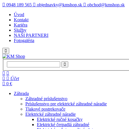
0948 189 565
objednavky@kmshop.sk
obchod@kmshop.sk
Úvod
Kontakt
Kariéra
Služby
NAŠI PARTNERI
Fotogaléria
Účet
0 €
Záhrada
Záhradné príslušenstvo
Príslušenstvo pre elektrické záhradné náradie
Tlakové postrekovače
Elektrické záhradné náradie
Elektrické ručné kosačky
Elektrické čerpadlá záhradné