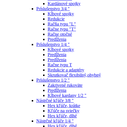
Kardánové spojky
Príslušenstvo 3/4 "
Kĺbové spojky
Redukcie
Račňa typu "L"
Račne typu "T"
Račne otočné
Predĺženia
Príslušenstvo 1/4 "
Kĺbové spojky
Predĺženia
Predĺženia
Račne typu T
Redukcie a adaptéry
Skrutkovač flexibilný,ohybný
Príslušenstvo 1/2 "
Zakrivené rukoväte
Predĺženia
Kĺbové kardany 1/2 "
Nástrčné kľúče 3/8 "
Hex kľúče, krátke
Kľúče na sviečky
Hex kľúče, dlhé
Nástrčné kľúče 1/4 "
Hex kľúče, dlhé