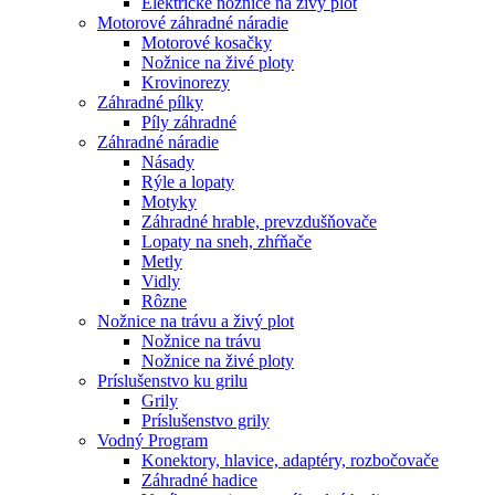
Elektrické nožnice na živý plot
Motorové záhradné náradie
Motorové kosačky
Nožnice na živé ploty
Krovinorezy
Záhradné pílky
Píly záhradné
Záhradné náradie
Násady
Rýle a lopaty
Motyky
Záhradné hrable, prevzdušňovače
Lopaty na sneh, zhŕňače
Metly
Vidly
Rôzne
Nožnice na trávu a živý plot
Nožnice na trávu
Nožnice na živé ploty
Príslušenstvo ku grilu
Grily
Príslušenstvo grily
Vodný Program
Konektory, hlavice, adaptéry, rozbočovače
Záhradné hadice