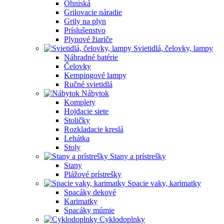
Ohniská
Grilovacie náradie
Grily na plyn
Príslušenstvo
Plynové žiariče
Svietidlá, čelovky, lampy
Náhradné batérie
Čelovky
Kempingové lampy
Ručné svietidlá
Nábytok
Komplety
Hojdacie siete
Stoličky
Rozkladacie kreslá
Lehátka
Stoly
Stany a prístrešky
Stany
Plážové prístrešky
Spacie vaky, karimatky
Spacáky dekové
Karimatky
Spacáky múmie
Cyklodoplnky