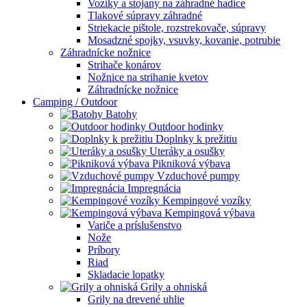
Vozíky a stojany na záhradné hadice
Tlakové súpravy záhradné
Striekacie pištole, rozstrekovače, súpravy
Mosadzné spojky, vsuvky, kovanie, potrubie
Záhradnícke nožnice
Strihače konárov
Nožnice na strihanie kvetov
Záhradnícke nožnice
Camping / Outdoor
Batohy
Outdoor hodinky
Doplnky k prežitiu
Uteráky a osušky
Pikniková výbava
Vzduchové pumpy
Impregnácia
Kempingové vozíky
Kempingová výbava
Variče a príslušenstvo
Nože
Príbory
Riad
Skladacie lopatky
Grily a ohniská
Grily na drevené uhlie