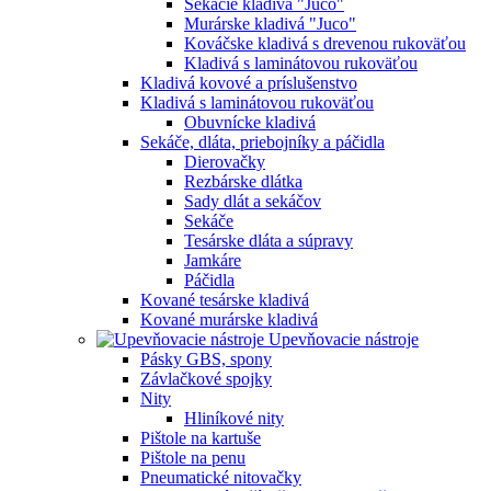
Sekacie kladivá "Juco"
Murárske kladivá "Juco"
Kováčske kladivá s drevenou rukoväťou
Kladivá s laminátovou rukoväťou
Kladivá kovové a príslušenstvo
Kladivá s laminátovou rukoväťou
Obuvnícke kladivá
Sekáče, dláta, priebojníky a páčidla
Dierovačky
Rezbárske dlátka
Sady dlát a sekáčov
Sekáče
Tesárske dláta a súpravy
Jamkáre
Páčidla
Kované tesárske kladivá
Kované murárske kladivá
Upevňovacie nástroje
Pásky GBS, spony
Závlačkové spojky
Nity
Hliníkové nity
Pištole na kartuše
Pištole na penu
Pneumatické nitovačky