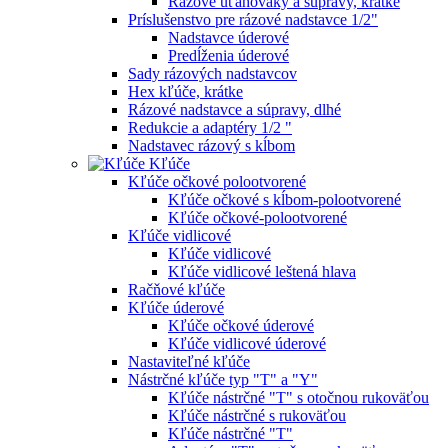
Rázové uťahováky a súpravy, krátke
Príslušenstvo pre rázové nadstavce 1/2"
Nadstavce úderové
Predĺženia úderové
Sady rázových nadstavcov
Hex kľúče, krátke
Rázové nadstavce a súpravy, dlhé
Redukcie a adaptéry 1/2 "
Nadstavec rázový s kĺbom
Kľúče
Kľúče očkové polootvorené
Kľúče očkové s kĺbom-polootvorené
Kľúče očkové-polootvorené
Kľúče vidlicové
Kľúče vidlicové
Kľúče vidlicové leštená hlava
Račňové kľúče
Kľúče úderové
Kľúče očkové úderové
Kľúče vidlicové úderové
Nastaviteľné kľúče
Nástrčné kľúče typ "T" a "Y"
Kľúče nástrčné "T" s otočnou rukoväťou
Kľúče nástrčné s rukoväťou
Kľúče nástrčné "T"