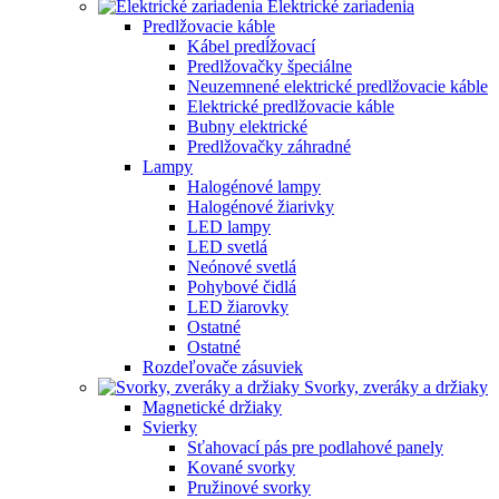
Elektrické zariadenia
Predlžovacie káble
Kábel predĺžovací
Predlžovačky špeciálne
Neuzemnené elektrické predlžovacie káble
Elektrické predlžovacie káble
Bubny elektrické
Predlžovačky záhradné
Lampy
Halogénové lampy
Halogénové žiarivky
LED lampy
LED svetlá
Neónové svetlá
Pohybové čidlá
LED žiarovky
Ostatné
Ostatné
Rozdeľovače zásuviek
Svorky, zveráky a držiaky
Magnetické držiaky
Svierky
Sťahovací pás pre podlahové panely
Kované svorky
Pružinové svorky