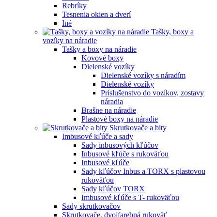
Rebríky
Tesnenia okien a dverí
Iné
Tašky, boxy a
vozíky na náradie
Tašky a boxy na náradie
Kovové boxy
Dielenské vozíky
Dielenské vozíky s náradím
Dielenské vozíky
Príslušenstvo do vozíkov, zostavy
náradia
Brašne na náradie
Plastové boxy na náradie
Skrutkovače a bity
Imbusové kľúče a sady
Sady inbusových kľúčov
Inbusové kľúče s rukoväťou
Inbusové kľúče
Sady kľúčov Inbus a TORX s plastovou
rukoväťou
Sady kľúčov TORX
Imbusové kľúče s T- rukoväťou
Sady skrutkovačov
Skrutkovače, dvojfarebná rukoväť