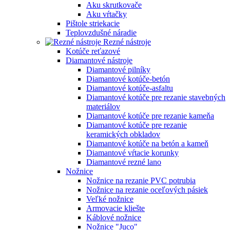
Aku skrutkovače
Aku vŕtačky
Pištole striekacie
Teplovzdušné náradie
Rezné nástroje
Kotúče reťazové
Diamantové nástroje
Diamantové pilníky
Diamantové kotúče-betón
Diamantové kotúče-asfaltu
Diamantové kotúče pre rezanie stavebných
materiálov
Diamantové kotúče pre rezanie kameňa
Diamantové kotúče pre rezanie
keramických obkladov
Diamantové kotúče na betón a kameň
Diamantové vŕtacie korunky
Diamantové rezné lano
Nožnice
Nožnice na rezanie PVC potrubia
Nožnice na rezanie oceľových pásiek
Veľké nožnice
Armovacie kliešte
Káblové nožnice
Nožnice "Juco"