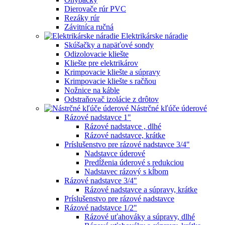
Dierovače rúr PVC
Rezáky rúr
Závitníca ručná
Elektrikárske náradie
Skúšačky a napäťové sondy
Odizolovacie kliešte
Kliešte pre elektrikárov
Krimpovacie kliešte a súpravy
Krimpovacie kliešte s račňou
Nožnice na káble
Odstraňovač izolácie z drôtov
Nástrčné kľúče úderové
Rázové nadstavce 1"
Rázové nadstavce , dlhé
Rázové nadstavce, krátke
Príslušenstvo pre rázové nadstavce 3/4"
Nadstavce úderové
Predĺženia úderové s redukciou
Nadstavec rázový s kĺbom
Rázové nadstavce 3/4"
Rázové nadstavce a súpravy, krátke
Príslušenstvo pre rázové nadstavce
Rázové nadstavce 1/2"
Rázové uťahováky a súpravy, dlhé