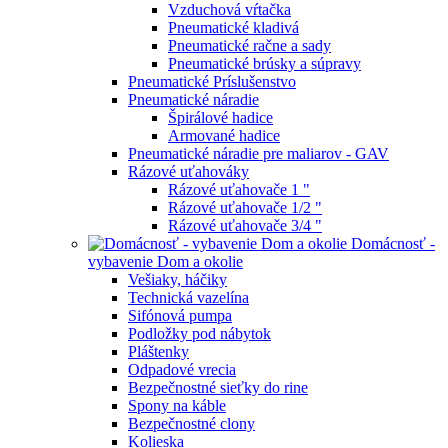
Vzduchová vŕtačka
Pneumatické kladivá
Pneumatické račne a sady
Pneumatické brúsky a súpravy
Pneumatické Príslušenstvo
Pneumatické náradie
Špirálové hadice
Armované hadice
Pneumatické náradie pre maliarov - GAV
Rázové uťahováky
Rázové uťahovače 1 "
Rázové uťahovače 1/2 "
Rázové uťahovače 3/4 "
Domácnosť -
vybavenie Dom a okolie
Vešiaky, háčiky
Technická vazelína
Sifónová pumpa
Podložky pod nábytok
Pláštenky
Odpadové vrecia
Bezpečnostné sieťky do rine
Spony na káble
Bezpečnostné clony
Kolieska