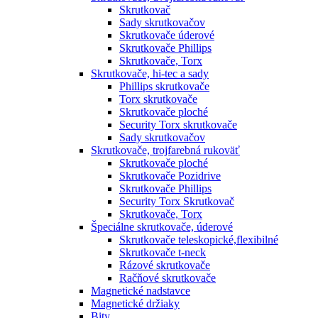
Skrutkovač
Sady skrutkovačov
Skrutkovače úderové
Skrutkovače Phillips
Skrutkovače, Torx
Skrutkovače, hi-tec a sady
Phillips skrutkovače
Torx skrutkovače
Skrutkovače ploché
Security Torx skrutkovače
Sady skrutkovačov
Skrutkovače, trojfarebná rukoväť
Skrutkovače ploché
Skrutkovače Pozidrive
Skrutkovače Phillips
Security Torx Skrutkovač
Skrutkovače, Torx
Špeciálne skrutkovače, úderové
Skrutkovače teleskopické,flexibilné
Skrutkovače t-neck
Rázové skrutkovače
Račňové skrutkovače
Magnetické nadstavce
Magnetické držiaky
Bity