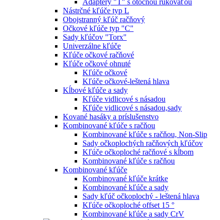
Adaptéry "T" s otočnou rukoväťou
Nástrčné kľúče typ L
Obojstranný kľúč račňový
Očkové kľúče typ "C"
Sady kľúčov "Torx"
Univerzálne kľúče
Kľúče očkové račňové
Kľúče očkové ohnuté
Kľúče očkové
Kľúče očkové-leštená hlava
Kĺbové kľúče a sady
Kľúče vidlicové s násadou
Kľúče vidlicové s násadou,sady
Kované hasáky a príslušenstvo
Kombinované kľúče s račňou
Kombinované kľúče s račňou, Non-Slip
Sady očkoplochých račňových kľúčov
Kľúče očkoploché račňové s kĺbom
Kombinované kľúče s račňou
Kombinované kľúče
Kombinované kľúče krátke
Kombinované kľúče a sady
Sady kľúč očkoplochý - leštená hlava
Kľúče očkoploché offset 15 °
Kombinované kľúče a sady CrV