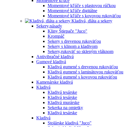
Momentové kľúče
Momentové kľúče s plastovou rúčkou
Momentové kľúče digitálne
Momentové kľúče s kovovou rukoväťou
Kladivá, dláta a sekery
Sekery,násady
Kliny Štiepače "Juco"
Krompáč
Sekery s drevenou rukoväťou
Sekery s klinom a kladivom
Sekery,rukoväť so skleným vláknom
Antivibračné kladivá
Gumové kladivá
Kladivá gumené s drevenou rukoväťou
Kladivá gumené s laminátovou rukoväťou
Kladivá gumené s kovovou rukoväťou
Kamenárske kladivá
Kladivá
Kladivá tesárske
Kladivá tesárske
Kladivá murárske
Sekerka na omietky
Kladivá tesárske
Kladivá
Stolárske kladivá "Juco"