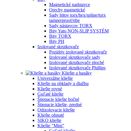
Magnetické nadstavce
Orechy magnetické
Sady bitov torx/hex/spline/torx
tamperproof/ribe
Sady nástavcov TORX
Bity Yato NON-SLIP SYSTÉM
Bity TORX
Bity PH
Izolované skrutkovače
Pozidriv izolované skrutkovače
Izolované skrutkovače sady
Izolované skrutkovače ploché
Izolované skrutkovače Phillips
Kliešte a hasáky
Univerzálne kliešte
Kliešte na obklady a dlažbu
Kliešte rovné
Guľaté kliešte
Štiepacie kliešte bočné
Štiepacie kliešte, predné
Odizolovacie kliešte
Kliešte ohnuté
SIKO kliešte
Kliešte "Mini"
Guľaté kliešte