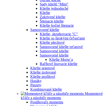
Sady klieští "Mini"
Kliešte jednoduché
Kliešte
Zakrivené kliešte
Štiepacie kliešte
Kliešte bočné štiepacie
Samosvorné kliešte
Kliešte, skrutkovacie "C"
Kliešte so širokými čeľusťami
Kliešte plechové
Samosvorné kliešte reťazové
Samosvorné kliešte
Samosvorné kliešte
Kliešte Morse´a
Račňové lisovacie kliešte
Kliešte segerové
Kliešte izolované
Kliešte profilové
Hasáky
Pinzety
Kombinované kliešte
Momentové
kľúče a násobiče momentu
Posilňovače momentu