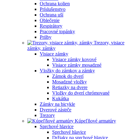
Ochrana kolien
Príslušenstvo
Ochrana uší
Oblečenie
Respirátory
Pracovné topánky
Prilby
Trezory, visiace
zámky, zámky
Visiace zámky
Visiace zámky kovové
Visiace zámky mosadzné
Vložky do zámkov a zámky
Zámok do dverí
Mosadzné vložky
Retiazky na dvere
Vložky do dverí chrómované
Kukátka
Zámky na bicykle
Dverové zástrče
Trezory
Kúpeľňové armatúry
Sprchové hlavice
Sprchové hlavice
Držiaky na sprchové hlavice