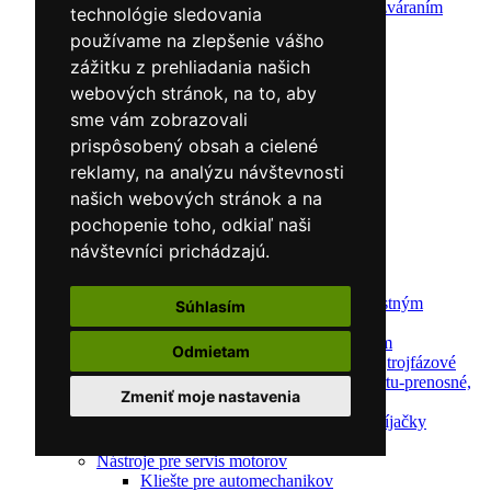
Ochrana pred zváraním
technológie sledovania
Predohrev / Žíhanie
používame na zlepšenie vášho
Polohovacie systémy
zážitku z prehliadania našich
Indukčný ohrev
Auto náradie a vybavenie servisov
webových stránok, na to, aby
Lakernícke stojany
sme vám zobrazovali
Nabíjačky a testery
prispôsobený obsah a cielené
Navijaky
Navijaky ručné
reklamy, na analýzu návštevnosti
Navijaky elektrické
našich webových stránok a na
Reťazové kladkostroje
pochopenie toho, odkiaľ naši
Náradie pre uloženie brzdového systému
Nástroje pre autookná
návštevníci prichádzajú.
Nabíjačky/Štartéry
Automatické nabíjačky
Automatické nabíjačky s bezpečnostným
Súhlasím
automatickým štartom
Nabíjačky/Štartéry s bezpečnostným
Odmietam
automatickým štartom-jednofázové,trojfázové
Dielenské nabíjačky s funkciou štartu-prenosné,
Zmeniť moje nastavenia
pojazdné
Mikroprocesorové automatické nabíjačky
Dielenské nabíjačky
Nástroje pre servis motorov
Kliešte pre automechanikov