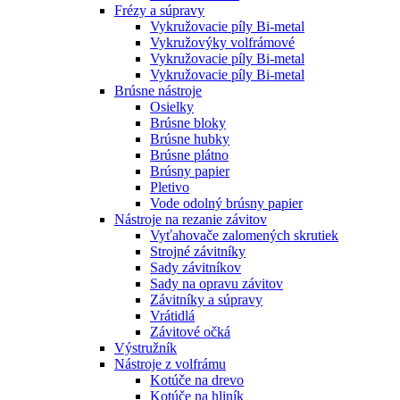
Frézy a súpravy
Vykružovacie píly Bi-metal
Vykružovýky volfrámové
Vykružovacie píly Bi-metal
Vykružovacie píly Bi-metal
Brúsne nástroje
Osielky
Brúsne bloky
Brúsne hubky
Brúsne plátno
Brúsny papier
Pletivo
Vode odolný brúsny papier
Nástroje na rezanie závitov
Vyťahovače zalomených skrutiek
Strojné závitníky
Sady závitníkov
Sady na opravu závitov
Závitníky a súpravy
Vrátidlá
Závitové očká
Výstružník
Nástroje z volfrámu
Kotúče na drevo
Kotúče na hliník