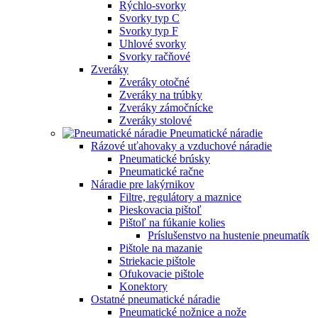
Rýchlo-svorky
Svorky typ C
Svorky typ F
Uhlové svorky
Svorky račňové
Zveráky
Zveráky otočné
Zveráky na trúbky
Zveráky zámočnícke
Zveráky stolové
Pneumatické náradie
Rázové uťahovaky a vzduchové náradie
Pneumatické brúsky
Pneumatické račne
Náradie pre lakýrnikov
Filtre, regulátory a maznice
Pieskovacia pištoľ
Pištoľ na fúkanie kolies
Príslušenstvo na hustenie pneumatík
Pištole na mazanie
Striekacie pištole
Ofukovacie pištole
Konektory
Ostatné pneumatické náradie
Pneumatické nožnice a nože