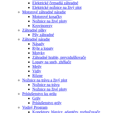
Elektrické čerpadlá záhradné
Elektrické nožnice na živý plot
Motorové záhradné náradie
Motorové kosačky
Nožnice na živé ploty
Krovinorezy
Záhradné pílky
Píly záhradné
Záhradné náradie
Násady
Rýle a lopaty
Motyky
Záhradné hrable, prevzdušňovače
Lopaty na sneh, zhŕňače
Metly
Vidly
Rôzne
Nožnice na trávu a živý plot
Nožnice na trávu
Nožnice na živé ploty
Príslušenstvo ku grilu
Grily
Príslušenstvo grily
Vodný Program
Konektory, hlavice, adaptéry, rozbočovače