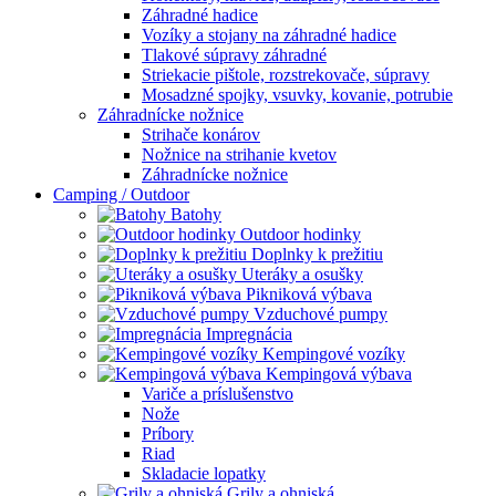
Záhradné hadice
Vozíky a stojany na záhradné hadice
Tlakové súpravy záhradné
Striekacie pištole, rozstrekovače, súpravy
Mosadzné spojky, vsuvky, kovanie, potrubie
Záhradnícke nožnice
Strihače konárov
Nožnice na strihanie kvetov
Záhradnícke nožnice
Camping / Outdoor
Batohy
Outdoor hodinky
Doplnky k prežitiu
Uteráky a osušky
Pikniková výbava
Vzduchové pumpy
Impregnácia
Kempingové vozíky
Kempingová výbava
Variče a príslušenstvo
Nože
Príbory
Riad
Skladacie lopatky
Grily a ohniská