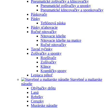
Pneumatické zošívačky a klincovačky
Pneumatické zošívačky a sponky
Pneumatické klincovačky a sponkovačky
Páskovače
Pásky
Teflónová páska
Pásky sťahovacie
Ručné nitovačky
Nitovacie kliešte
Nitovacie kliešte na matice
Ručné nitovačky
Tavné tyčinky
Zošívačky a sponky
Rozšívače
Zošívačky
Klince
Kramličky,spony
Lepiaca pištoľ
Stavebné a maliarske
náradie
Ohýbačky drôtu
Laná
Rebríky
Ceruzky
Murárske náradie