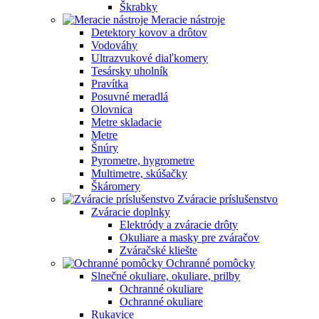
Škrabky
Meracie nástroje
Detektory kovov a drôtov
Vodováhy
Ultrazvukové diaľkomery
Tesársky uholník
Pravítka
Posuvné meradlá
Olovnica
Metre skladacie
Metre
Šnúry
Pyrometre, hygrometre
Multimetre, skúšačky
Škáromery
Zváracie príslušenstvo
Zváracie doplnky
Elektródy a zváracie drôty
Okuliare a masky pre zváračov
Zváračské kliešte
Ochranné pomôcky
Slnečné okuliare, okuliare, prilby
Ochranné okuliare
Ochranné okuliare
Rukavice