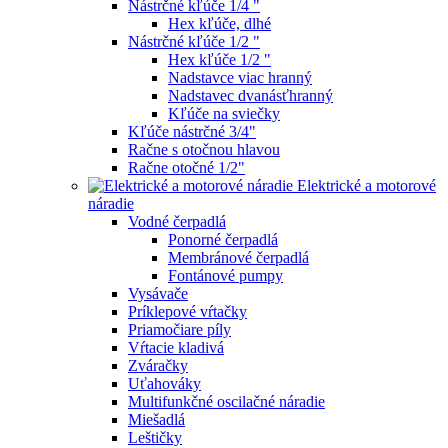
Nástrčné kľúče 1/4 "
Hex kľúče, dlhé
Nástrčné kľúče 1/2 "
Hex kľúče 1/2 "
Nadstavce viac hranný
Nadstavec dvanásťhranný
Kľúče na sviečky
Kľúče nástrčné 3/4"
Račne s otočnou hlavou
Račne otočné 1/2"
Elektrické a motorové
náradie
Vodné čerpadlá
Ponorné čerpadlá
Membránové čerpadlá
Fontánové pumpy
Vysávače
Príklepové vŕtačky
Priamočiare píly
Vŕtacie kladivá
Zváračky
Uťahováky
Multifunkčné oscilačné náradie
Miešadlá
Leštičky