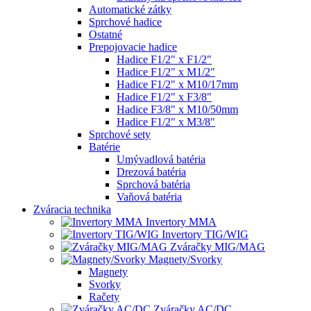
Automatické zátky
Sprchové hadice
Ostatné
Prepojovacie hadice
Hadice F1/2" x F1/2"
Hadice F1/2" x M1/2"
Hadice F1/2" x M10/17mm
Hadice F1/2" x F3/8"
Hadice F3/8" x M10/50mm
Hadice F1/2" x M3/8"
Sprchové sety
Batérie
Umývadlová batéria
Drezová batéria
Sprchová batéria
Vaňová batéria
Zváracia technika
Invertory MMA
Invertory TIG/WIG
Zváračky MIG/MAG
Magnety/Svorky
Magnety
Svorky
Račety
Zváračky AC/DC