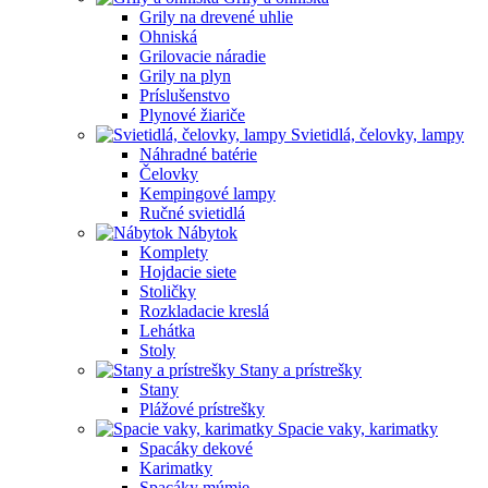
Grily na drevené uhlie
Ohniská
Grilovacie náradie
Grily na plyn
Príslušenstvo
Plynové žiariče
Svietidlá, čelovky, lampy
Náhradné batérie
Čelovky
Kempingové lampy
Ručné svietidlá
Nábytok
Komplety
Hojdacie siete
Stoličky
Rozkladacie kreslá
Lehátka
Stoly
Stany a prístrešky
Stany
Plážové prístrešky
Spacie vaky, karimatky
Spacáky dekové
Karimatky
Spacáky múmie