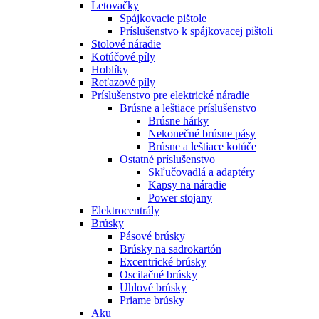
Letovačky
Spájkovacie pištole
Príslušenstvo k spájkovacej pištoli
Stolové náradie
Kotúčové píly
Hoblíky
Reťazové píly
Príslušenstvo pre elektrické náradie
Brúsne a leštiace príslušenstvo
Brúsne hárky
Nekonečné brúsne pásy
Brúsne a leštiace kotúče
Ostatné príslušenstvo
Skľučovadlá a adaptéry
Kapsy na náradie
Power stojany
Elektrocentrály
Brúsky
Pásové brúsky
Brúsky na sadrokartón
Excentrické brúsky
Oscilačné brúsky
Uhlové brúsky
Priame brúsky
Aku