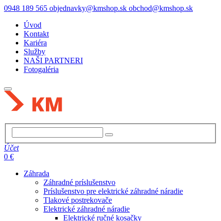
0948 189 565
objednavky@kmshop.sk
obchod@kmshop.sk
Úvod
Kontakt
Kariéra
Služby
NAŠI PARTNERI
Fotogaléria
Účet
0 €
Záhrada
Záhradné príslušenstvo
Príslušenstvo pre elektrické záhradné náradie
Tlakové postrekovače
Elektrické záhradné náradie
Elektrické ručné kosačky