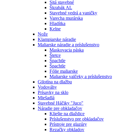
Sitá stavebné
Škrabák AL
Stavebné vedrá a vaničky
Varecha murárska
Hladítka
Kelne
Nože
Klampiarske náradie
Maliarske náradie a príslušenstvo
Maskovacia páska
Štetce
Špachtle
Špachtle
Fólie maliarske
Maliarske valčeky a príslušenstvo
Gilotína na dlažbu
Vodováhy
Prísavky na sklo
Miešadlá
Stavebné Háčiky "Juco"
Náradie pre obkladačov
Kliešte na dlaždice
Príslušenstvo pre obkladačov
Prístroje pre glazúry
Rezačky obkladov