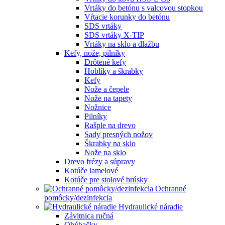
Vrtáky do betónu s valcovou stopkou
Vŕtacie korunky do betónu
SDS vrtáky
SDS vrtáky X-TIP
Vrtáky na sklo a dlažbu
Kefy, nože, pilníky
Drôtené kefy
Hoblíky a škrabky
Kefy
Nože a čepele
Nože na tapety
Nožnice
Pilníky
Rašple na drevo
Sady presných nožov
Škrabky na sklo
Nože na sklo
Drevo frézy a súpravy
Kotúče lamelové
Kotúče pre stolové brúsky
Ochranné
pomôcky/dezinfekcia
Hydraulické náradie
Závitnica ručná
Ohýbačky