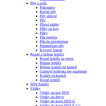
Píly a nože
Pokosnice
Ručné píly
Píly uhlové
Píly
Pílové plátky
Pílky na kov
Pílky
Píla priečna
Píla do pórobetónu
Priamočiare píly
Kovové čepele
Rezné a brúsne kotúče
Rezné kotúče na nerez
Brúsne kotúče
Brúsne kotúče na kameň
Gumové kolieska pre napájanie
Kotúče na kameň
Rezné kotúče
SDS Sekáče
Vrtáky
Vrtáky na kov HSS
Vrtáky na drevo
Vrtáky do kovu HSS-G
Vrtáky do kovu HSS-E Co