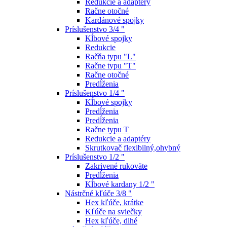
Redukcie a adaptéry
Račne otočné
Kardánové spojky
Príslušenstvo 3/4 "
Kĺbové spojky
Redukcie
Račňa typu "L"
Račne typu "T"
Račne otočné
Predĺženia
Príslušenstvo 1/4 "
Kĺbové spojky
Predĺženia
Predĺženia
Račne typu T
Redukcie a adaptéry
Skrutkovač flexibilný,ohybný
Príslušenstvo 1/2 "
Zakrivené rukoväte
Predĺženia
Kĺbové kardany 1/2 "
Nástrčné kľúče 3/8 "
Hex kľúče, krátke
Kľúče na sviečky
Hex kľúče, dlhé