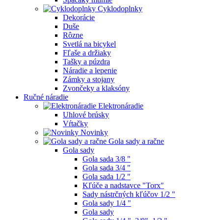
Cyklodoplnky
Dekorácie
Duše
Rôzne
Svetlá na bicykel
Fľaše a držiaky
Tašky a púzdra
Náradie a lepenie
Zámky a stojany
Zvončeky a klaksóny
Ručné náradie
Elektronáradie
Uhlové brúsky
Vŕtačky
Novinky
Gola sady a račne
Gola sady
Gola sada 3/8 "
Gola sada 3/4 "
Gola sada 1/2 "
Kľúče a nadstavce "Torx"
Sady nástrčných kľúčov 1/2 "
Gola sady 1/4 "
Gola sady