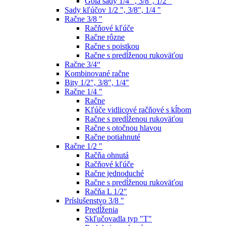
Gola sady 1/4 ", 3/8", 1/2 "
Sady kľúčov 1/2 ", 3/8", 1/4 "
Račne 3/8 "
Račňové kľúče
Račne rôzne
Račne s poistkou
Račne s predĺženou rukoväťou
Račne 3/4“
Kombinované račne
Bity 1/2", 3/8", 1/4"
Račne 1/4 "
Račne
Kľúče vidlicové račňové s kĺbom
Račne s predĺženou rukoväťou
Račne s otočnou hlavou
Račne potiahnuté
Račne 1/2 "
Račňa ohnutá
Račňové kľúče
Račne jednoduché
Račne s predĺženou rukoväťou
Račňa L 1/2"
Príslušenstvo 3/8 "
Predĺženia
Skľučovadla typ "T"