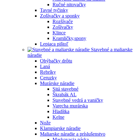
Ručné nitovačky
Tavné tyčinky
Zošívačky a sponky
Rozšívače
Zošívačky
Klince
Kramličky,spony
Lepiaca pištoľ
Stavebné a maliarske
náradie
Ohýbačky drôtu
Laná
Rebríky
Ceruzky
Murárske náradie
Sitá stavebné
Škrabák AL
Stavebné vedrá a vaničky
Varecha murárska
Hladítka
Kelne
Nože
Klampiarske náradie
Maliarske náradie a príslušenstvo
Maskovacia páska