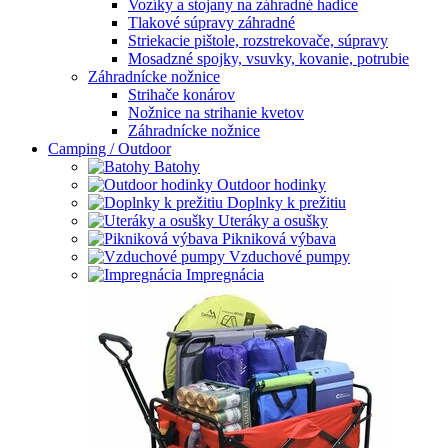
Vozíky a stojany na záhradné hadice
Tlakové súpravy záhradné
Striekacie pištole, rozstrekovače, súpravy
Mosadzné spojky, vsuvky, kovanie, potrubie
Záhradnícke nožnice
Strihače konárov
Nožnice na strihanie kvetov
Záhradnícke nožnice
Camping / Outdoor
Batohy
Outdoor hodinky
Doplnky k prežitiu
Uteráky a osušky
Pikniková výbava
Vzduchové pumpy
Impregnácia