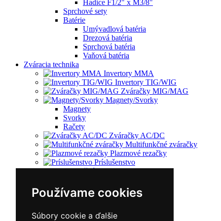
Hadice F1/2" x M3/8"
Sprchové sety
Batérie
Umývadlová batéria
Drezová batéria
Sprchová batéria
Vaňová batéria
Zváracia technika
Invertory MMA
Invertory TIG/WIG
Zváračky MIG/MAG
Magnety/Svorky
Magnety
Svorky
Račety
Zváračky AC/DC
Multifunkčné zváračky
Plazmové rezačky
Príslušenstvo
Redukčný ventil
Vozíky
Kufríky
Používame cookies
Zváracie horáky
Zváracie masky
Súbory cookie a ďalšie
Zváracie káble