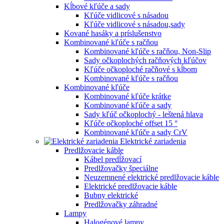
Kĺbové kľúče a sady
Kľúče vidlicové s násadou
Kľúče vidlicové s násadou,sady
Kované hasáky a príslušenstvo
Kombinované kľúče s račňou
Kombinované kľúče s račňou, Non-Slip
Sady očkoplochých račňových kľúčov
Kľúče očkoploché račňové s kĺbom
Kombinované kľúče s račňou
Kombinované kľúče
Kombinované kľúče krátke
Kombinované kľúče a sady
Sady kľúč očkoplochý - leštená hlava
Kľúče očkoploché offset 15 °
Kombinované kľúče a sady CrV
Elektrické zariadenia
Predlžovacie káble
Kábel predĺžovací
Predlžovačky špeciálne
Neuzemnené elektrické predlžovacie káble
Elektrické predlžovacie káble
Bubny elektrické
Predlžovačky záhradné
Lampy
Halogénové lampy