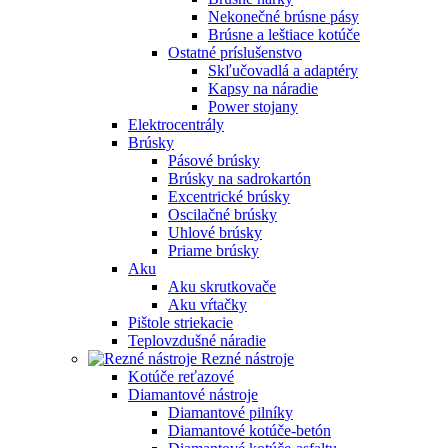
Nekonečné brúsne pásy
Brúsne a leštiace kotúče
Ostatné príslušenstvo
Skľučovadlá a adaptéry
Kapsy na náradie
Power stojany
Elektrocentrály
Brúsky
Pásové brúsky
Brúsky na sadrokartón
Excentrické brúsky
Oscilačné brúsky
Uhlové brúsky
Priame brúsky
Aku
Aku skrutkovače
Aku vŕtačky
Pištole striekacie
Teplovzdušné náradie
Rezné nástroje
Kotúče reťazové
Diamantové nástroje
Diamantové pilníky
Diamantové kotúče-betón