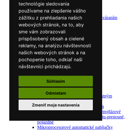
Zváracie drôty
technológie sledovania
CNC rezacie stroje
používame na zlepšenie vášho
Elektródy
zážitku z prehliadania našich
Ochrana pred zváraním
Predohrev / Žíhanie
webových stránok, na to, aby
Polohovacie systémy
sme vám zobrazovali
Indukčný ohrev
prispôsobený obsah a cielené
Auto náradie a vybavenie servisov
Lakernícke stojany
reklamy, na analýzu návštevnosti
Nabíjačky a testery
našich webových stránok a na
Navijaky
pochopenie toho, odkiaľ naši
Navijaky ručné
Navijaky elektrické
návštevníci prichádzajú.
Reťazové kladkostroje
Náradie pre uloženie brzdového systému
Nástroje pre autookná
Súhlasím
Nabíjačky/Štartéry
Automatické nabíjačky
Odmietam
Automatické nabíjačky s bezpečnostným
automatickým štartom
Zmeniť moje nastavenia
Nabíjačky/Štartéry s bezpečnostným
automatickým štartom-jednofázové,trojfázové
Dielenské nabíjačky s funkciou štartu-prenosné,
pojazdné
Mikroprocesorové automatické nabíjačky