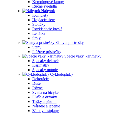
Kempingové lampy
Ručné svietidlá
Nábytok
Komplety
Hojdacie siete
Stoličky
Rozkladacie kreslá
Lehátka
Stoly
Stany a prístrešky
Stany
Plážové prístrešky
Spacie vaky, karimatky
Spacáky dekové
Karimatky
Spacáky múmie
Cyklodoplnky
Dekorácie
Duše
Rôzne
Svetlá na bicykel
Fľaše a držiaky
Tašky a púzdra
Náradie a lepenie
Zámky a stojany