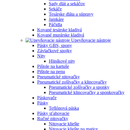
Sady dlát a sekáčov
Sekáče
Tesárske dláta a súpravy
Jamkáre
Páčidla
Kované tesárske kladivá
Kované murárske kladivá
Upevňovacie nástroje
Pásky GBS, spony
Závlačkové spojky
Nity
Hliníkové nity
Pištole na kartuše
Pištole na penu
Pneumatické nitovačky
Pneumatické zošívačky a klincovačky
Pneumatické zošívačky a sponky
Pneumatické klincovačky a sponkovačky
Páskovače
Pásky
Teflónová páska
Pásky sťahovacie
Ručné nitovačky
Nitovacie kliešte
Nitovacie kliešte na matice