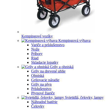
Kempingové vozíky
Kempingová výbava
Variče a príslušenstvo
Nože
Príbory
Riad
Skladacie lopatky
Grily a ohniská
Grily na drevené uhlie
Ohniská
Grilovacie náradie
Grily na plyn
Príslušenstvo
Plynové žiariče
Svietidlá, čelovky, lampy
Náhradné batérie
Čelovky