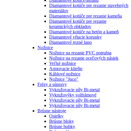
Diamantové kotúče-asfaltu
Diamantové kotúče pre rezanie stavebných
materiálov
Diamantové kotúče pre rezanie kameňa
Diamantové kotúče pre rezanie
keramických obkladov
Diamantové kotúče na betón a kameň
Diamantové vŕtacie korunky
Diamantové rezné lano
Nožnice
Nožnice na rezanie PVC potrubia
Nožnice na rezanie oceľových pásiek
Veľké nožnice
Armovacie kliešte
Káblové nožnice
Nožnice "Juco"
Frézy a súpravy
Vykružovacie píly Bi-metal
Vykružovýky volfrámové
Vykružovacie píly Bi-metal
Vykružovacie píly Bi-metal
Brúsne nástroje
Osielky
Brúsne bloky
Brúsne hubky