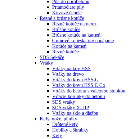
Píla do pórobetónu
Priamočiare píly
Kovové čepele
Rezné a brúsne kotúče
Rezné kotúče na nerez
Brúsne kotúče
Brúsne kotúče na kameň
Gumové kolieska pre napájanie
Kotúče na kameň
Rezné kotúče
SDS Sekáče
Vrtáky
Vrtáky na kov HSS
Vrtáky na drevo
Vrtáky do kovu HSS-G
Vrtáky do kovu HSS-E Co
Vrtáky do betónu s valcovou stopkou
Vŕtacie korunky do betónu
SDS vrtáky
SDS vrtáky X-TIP
Vrtáky na sklo a dlažbu
Kefy, nože, pilníky
Drôtené kefy
Hoblíky a škrabky
Kefy