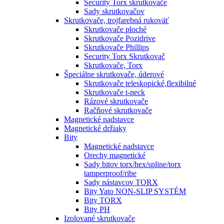
Security Torx skrutkovače
Sady skrutkovačov
Skrutkovače, trojfarebná rukoväť
Skrutkovače ploché
Skrutkovače Pozidrive
Skrutkovače Phillips
Security Torx Skrutkovač
Skrutkovače, Torx
Špeciálne skrutkovače, úderové
Skrutkovače teleskopické,flexibilné
Skrutkovače t-neck
Rázové skrutkovače
Račňové skrutkovače
Magnetické nadstavce
Magnetické držiaky
Bity
Magnetické nadstavce
Orechy magnetické
Sady bitov torx/hex/spline/torx
tamperproof/ribe
Sady nástavcov TORX
Bity Yato NON-SLIP SYSTÉM
Bity TORX
Bity PH
Izolované skrutkovače