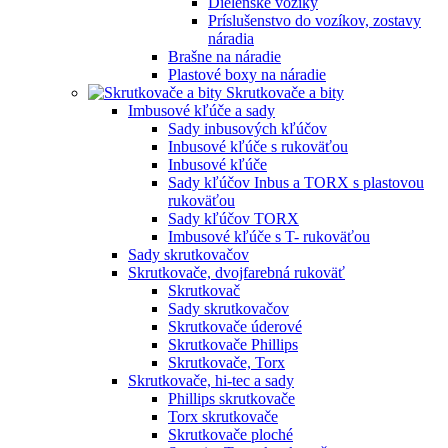
Dielenské vozíky
Príslušenstvo do vozíkov, zostavy
náradia
Brašne na náradie
Plastové boxy na náradie
Skrutkovače a bity
Imbusové kľúče a sady
Sady inbusových kľúčov
Inbusové kľúče s rukoväťou
Inbusové kľúče
Sady kľúčov Inbus a TORX s plastovou
rukoväťou
Sady kľúčov TORX
Imbusové kľúče s T- rukoväťou
Sady skrutkovačov
Skrutkovače, dvojfarebná rukoväť
Skrutkovač
Sady skrutkovačov
Skrutkovače úderové
Skrutkovače Phillips
Skrutkovače, Torx
Skrutkovače, hi-tec a sady
Phillips skrutkovače
Torx skrutkovače
Skrutkovače ploché