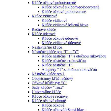
Kľúče očkové polootvorené
Kľúče očkové s kĺbom-polootvorené
Kľúče očkové-polootvorené
Kľúče vidlicové
Kľúče vidlicové
Kľúče vidlicové leštená hlava
Račňové kľúče
Kľúče úderové
Kľúče očkové úderové
Kľúče vidlicové úderové
Nastaviteľné kľúče
Nástrčné kľúče typ "T" a "Y"
Kľúče nástrčné "T" s otočnou rukoväťou
Kľúče nástrčné s rukoväťou
Kľúče nástrčné "T"
Adaptéry "T" s otočnou rukoväťou
Nástrčné kľúče typ L
Obojstranný kľúč račňový
Očkové kľúče typ "C"
Sady kľúčov "Torx"
Univerzálne kľúče
Kľúče očkové račňové
Kľúče očkové ohnuté
Kľúče očkové
Kľúče očkové-leštená hlava