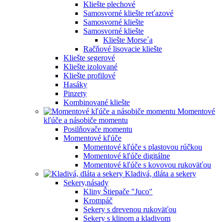
Kliešte plechové
Samosvorné kliešte reťazové
Samosvorné kliešte
Samosvorné kliešte
Kliešte Morse´a
Račňové lisovacie kliešte
Kliešte segerové
Kliešte izolované
Kliešte profilové
Hasáky
Pinzety
Kombinované kliešte
Momentové
kľúče a násobiče momentu
Posilňovače momentu
Momentové kľúče
Momentové kľúče s plastovou rúčkou
Momentové kľúče digitálne
Momentové kľúče s kovovou rukoväťou
Kladivá, dláta a sekery
Sekery,násady
Kliny Štiepače "Juco"
Krompáč
Sekery s drevenou rukoväťou
Sekery s klinom a kladivom