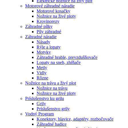
Elektrické nožnice na živý plot
Motorové záhradné náradie
Motorové kosačky
Nožnice na živé ploty
Krovinorezy
Záhradné pílky
Píly záhradné
Záhradné náradie
Násady
Rýle a lopaty
Motyky
Záhradné hrable, prevzdušňovače
Lopaty na sneh, zhŕňače
Metly
Vidly
Rôzne
Nožnice na trávu a živý plot
Nožnice na trávu
Nožnice na živé ploty
Príslušenstvo ku grilu
Grily
Príslušenstvo grily
Vodný Program
Konektory, hlavice, adaptéry, rozbočovače
Záhradné hadice