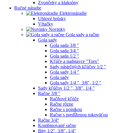
Zvončeky a klaksóny
Ručné náradie
Elektronáradie
Uhlové brúsky
Vŕtačky
Novinky
Gola sady a račne
Gola sady
Gola sada 3/8 "
Gola sada 3/4 "
Gola sada 1/2 "
Kľúče a nadstavce "Torx"
Sady nástrčných kľúčov 1/2 "
Gola sady 1/4 "
Gola sady
Gola sady 1/4 ", 3/8", 1/2 "
Sady kľúčov 1/2 ", 3/8", 1/4 "
Račne 3/8 "
Račňové kľúče
Račne rôzne
Račne s poistkou
Račne s predĺženou rukoväťou
Račne 3/4“
Kombinované račne
Bity 1/2", 3/8", 1/4"