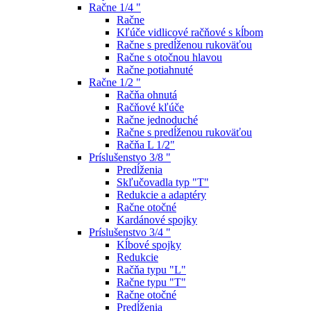
Račne 1/4 "
Račne
Kľúče vidlicové račňové s kĺbom
Račne s predĺženou rukoväťou
Račne s otočnou hlavou
Račne potiahnuté
Račne 1/2 "
Račňa ohnutá
Račňové kľúče
Račne jednoduché
Račne s predĺženou rukoväťou
Račňa L 1/2"
Príslušenstvo 3/8 "
Predĺženia
Skľučovadla typ "T"
Redukcie a adaptéry
Račne otočné
Kardánové spojky
Príslušenstvo 3/4 "
Kĺbové spojky
Redukcie
Račňa typu "L"
Račne typu "T"
Račne otočné
Predĺženia