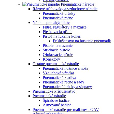
Pneumatické náradie
Rázové uťahovaky a vzduchové náradie
Pneumatické brúsky
Pneumatické račne
Náradie pre lakýrnikov
Filtre, regulátory a maznice
Pieskovacia pištoľ
Pištoľ na fúkanie kolies
Príslušenstvo na hustenie pneumatík
Pištole na mazanie
Striekacie pištole
Ofukovacie pištole
Konektory
Ostatné pneumatické náradie
Pneumatické nožnice a nože
Vzduchová vŕtačka
Pneumatické kladivá
Pneumatické račne a sady
Pneumatické brúsky a súpravy
Pneumatické Príslušenstvo
Pneumatické náradie
Špirálové hadice
Armované hadice
Pneumatické náradie pre maliarov - GAV