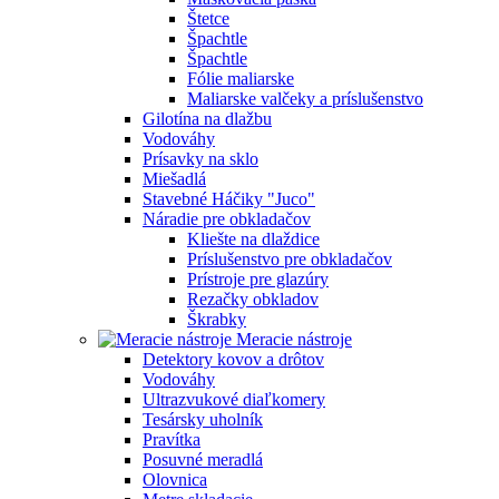
Štetce
Špachtle
Špachtle
Fólie maliarske
Maliarske valčeky a príslušenstvo
Gilotína na dlažbu
Vodováhy
Prísavky na sklo
Miešadlá
Stavebné Háčiky "Juco"
Náradie pre obkladačov
Kliešte na dlaždice
Príslušenstvo pre obkladačov
Prístroje pre glazúry
Rezačky obkladov
Škrabky
Meracie nástroje
Detektory kovov a drôtov
Vodováhy
Ultrazvukové diaľkomery
Tesársky uholník
Pravítka
Posuvné meradlá
Olovnica