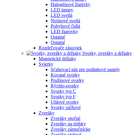
Halogénové žiarivky
LED lampy
LED svetlá
Neónové svetlá
Pohybové čidlá
LED žiarovky
Ostatné
Ostatné
Rozdeľovače zásuviek
Svorky, zveráky a držiaky
Magnetické držiaky
Svierky
Sťahovací pás pre podlahové panely
Kované svorky
Pružinové svorky
Rýchlo-svorky
Svorky typ C
Svorky typ F
Uhlové svorky
Svorky račňové
Zveráky
Zveráky otočné
Zveráky na trúbky
Zveráky zámočnícke
Zveráky stolové