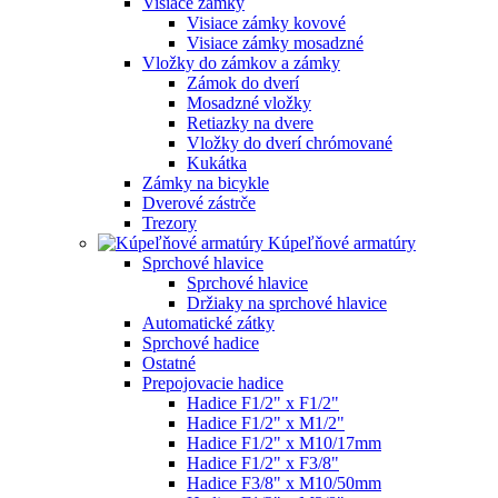
Visiace zámky
Visiace zámky kovové
Visiace zámky mosadzné
Vložky do zámkov a zámky
Zámok do dverí
Mosadzné vložky
Retiazky na dvere
Vložky do dverí chrómované
Kukátka
Zámky na bicykle
Dverové zástrče
Trezory
Kúpeľňové armatúry
Sprchové hlavice
Sprchové hlavice
Držiaky na sprchové hlavice
Automatické zátky
Sprchové hadice
Ostatné
Prepojovacie hadice
Hadice F1/2" x F1/2"
Hadice F1/2" x M1/2"
Hadice F1/2" x M10/17mm
Hadice F1/2" x F3/8"
Hadice F3/8" x M10/50mm