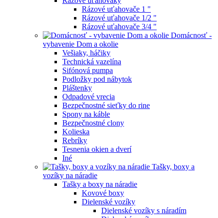
Rázové uťahováky
Rázové uťahovače 1 "
Rázové uťahovače 1/2 "
Rázové uťahovače 3/4 "
Domácnosť -
vybavenie Dom a okolie
Vešiaky, háčiky
Technická vazelína
Sifónová pumpa
Podložky pod nábytok
Pláštenky
Odpadové vrecia
Bezpečnostné sieťky do rine
Spony na káble
Bezpečnostné clony
Kolieska
Rebríky
Tesnenia okien a dverí
Iné
Tašky, boxy a
vozíky na náradie
Tašky a boxy na náradie
Kovové boxy
Dielenské vozíky
Dielenské vozíky s náradím