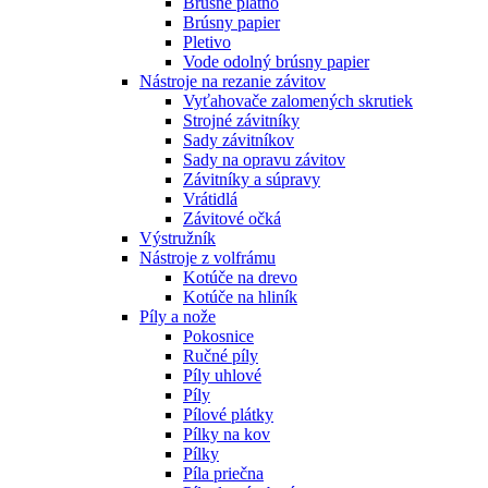
Brúsne plátno
Brúsny papier
Pletivo
Vode odolný brúsny papier
Nástroje na rezanie závitov
Vyťahovače zalomených skrutiek
Strojné závitníky
Sady závitníkov
Sady na opravu závitov
Závitníky a súpravy
Vrátidlá
Závitové očká
Výstružník
Nástroje z volfrámu
Kotúče na drevo
Kotúče na hliník
Píly a nože
Pokosnice
Ručné píly
Píly uhlové
Píly
Pílové plátky
Pílky na kov
Pílky
Píla priečna