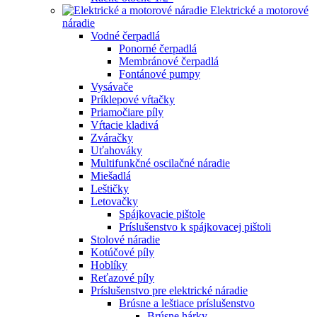
Elektrické a motorové
náradie
Vodné čerpadlá
Ponorné čerpadlá
Membránové čerpadlá
Fontánové pumpy
Vysávače
Príklepové vŕtačky
Priamočiare píly
Vŕtacie kladivá
Zváračky
Uťahováky
Multifunkčné oscilačné náradie
Miešadlá
Leštičky
Letovačky
Spájkovacie pištole
Príslušenstvo k spájkovacej pištoli
Stolové náradie
Kotúčové píly
Hoblíky
Reťazové píly
Príslušenstvo pre elektrické náradie
Brúsne a leštiace príslušenstvo
Brúsne hárky