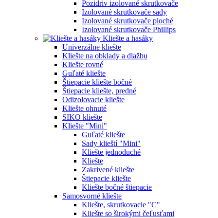
Pozidriv izolované skrutkovače
Izolované skrutkovače sady
Izolované skrutkovače ploché
Izolované skrutkovače Phillips
Kliešte a hasáky
Univerzálne kliešte
Kliešte na obklady a dlažbu
Kliešte rovné
Guľaté kliešte
Štiepacie kliešte bočné
Štiepacie kliešte, predné
Odizolovacie kliešte
Kliešte ohnuté
SIKO kliešte
Kliešte "Mini"
Guľaté kliešte
Sady klieští "Mini"
Kliešte jednoduché
Kliešte
Zakrivené kliešte
Štiepacie kliešte
Kliešte bočné štiepacie
Samosvorné kliešte
Kliešte, skrutkovacie "C"
Kliešte so širokými čeľusťami