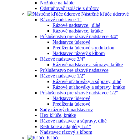
Nožnice na káble
Odstraňovač izolácie z drôtov
Nástrčné kľúče úderové
Rázové nadstavce 1"
Rázové nadstavce , dlhé
Rázové nadstavce, krátke
Príslušenstvo pre rázové nadstavce 3/4"
Nadstavce úderové
Predĺženia úderové s redukciou
Nadstavec rázový s kĺbom
Rázové nadstavce 3/4"
Rázové nadstavce a súpravy, krátke
Príslušenstvo pre rázové nadstavce
Rázové nadstavce 1/2"
Rázové uťahováky a súpravy, dlhé
Rázové uťahováky a súpravy, krátke
Príslušenstvo pre rázové nadstavce 1/2"
Nadstavce úderové
Predĺženia úderové
Sady rázových nadstavcov
Hex kľúče, krátke
Rázové nadstavce a súpravy, dlhé
Redukcie a adaptéry 1/2 "
Nadstavec rázový s kĺbom
Kľúče