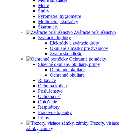
Metre skladacie
Metre
Šnúry
Pyrometre, hygrometre
Multimetre, skúšačky
Škáromery
Zváracie príslušenstvo
Zváracie doplnky
Elektródy a zváracie drôty
Okuliare a masky pre zváračov
Zváračské kliešte
Ochranné pomôcky
Slnečné okuliare, okuliare, prilby
Ochranné okuliare
Ochranné okuliare
Rukavice
Ochrana kolien
Príslušenstvo
Ochrana uší
Oblečenie
Respirátory
Pracovné topánky
Prilby
Trezory, visiace
zámky, zámky