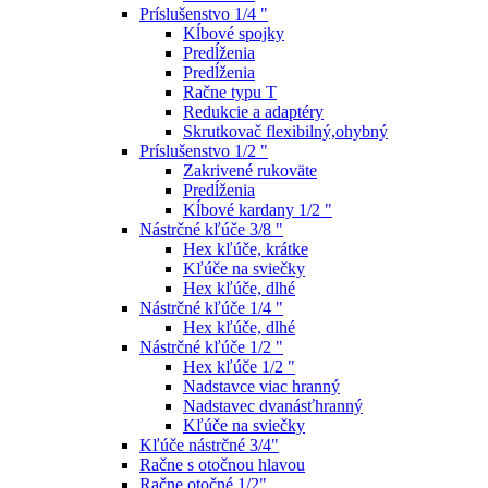
Príslušenstvo 1/4 "
Kĺbové spojky
Predĺženia
Predĺženia
Račne typu T
Redukcie a adaptéry
Skrutkovač flexibilný,ohybný
Príslušenstvo 1/2 "
Zakrivené rukoväte
Predĺženia
Kĺbové kardany 1/2 "
Nástrčné kľúče 3/8 "
Hex kľúče, krátke
Kľúče na sviečky
Hex kľúče, dlhé
Nástrčné kľúče 1/4 "
Hex kľúče, dlhé
Nástrčné kľúče 1/2 "
Hex kľúče 1/2 "
Nadstavce viac hranný
Nadstavec dvanásťhranný
Kľúče na sviečky
Kľúče nástrčné 3/4"
Račne s otočnou hlavou
Račne otočné 1/2"