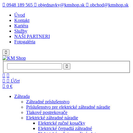
0948 189 565
objednavky@kmshop.sk
obchod@kmshop.sk
Úvod
Kontakt
Kariéra
Služby
NAŠI PARTNERI
Fotogaléria
Účet
0 €
Záhrada
Záhradné príslušenstvo
Príslušenstvo pre elektrické záhradné náradie
Tlakové postrekovače
Elektrické záhradné náradie
Elektrické ručné kosačky
Elektrické čerpadlá záhradné