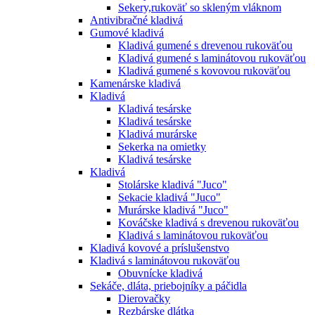
Sekery,rukoväť so skleným vláknom
Antivibračné kladivá
Gumové kladivá
Kladivá gumené s drevenou rukoväťou
Kladivá gumené s laminátovou rukoväťou
Kladivá gumené s kovovou rukoväťou
Kamenárske kladivá
Kladivá
Kladivá tesárske
Kladivá tesárske
Kladivá murárske
Sekerka na omietky
Kladivá tesárske
Kladivá
Stolárske kladivá "Juco"
Sekacie kladivá "Juco"
Murárske kladivá "Juco"
Kováčske kladivá s drevenou rukoväťou
Kladivá s laminátovou rukoväťou
Kladivá kovové a príslušenstvo
Kladivá s laminátovou rukoväťou
Obuvnícke kladivá
Sekáče, dláta, priebojníky a páčidla
Dierovačky
Rezbárske dlátka