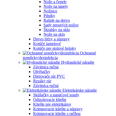
Nože a čepele
Nože na tapety
Nožnice
Pilníky
Rašple na drevo
Sady presných nožov
Škrabky na sklo
Nože na sklo
Drevo frézy a súpravy
Kotúče lamelové
Kotúče pre stolové brúsky
Ochranné
pomôcky/dezinfekcia
Hydraulické náradie
Závitnica ručná
Ohýbačky
Dierovače rúr PVC
Rezáky rúr
Závitníca ručná
Elektrikárske náradie
Skúšačky a napäťové sondy
Odizolovacie kliešte
Kliešte pre elektrikárov
Krimpovacie kliešte a súpravy
Krimpovacie kliešte s račňou