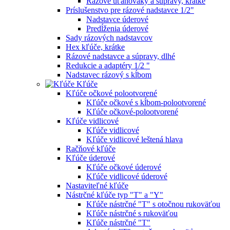
Rázové uťahováky a súpravy, krátke
Príslušenstvo pre rázové nadstavce 1/2"
Nadstavce úderové
Predĺženia úderové
Sady rázových nadstavcov
Hex kľúče, krátke
Rázové nadstavce a súpravy, dlhé
Redukcie a adaptéry 1/2 "
Nadstavec rázový s kĺbom
Kľúče
Kľúče očkové polootvorené
Kľúče očkové s kĺbom-polootvorené
Kľúče očkové-polootvorené
Kľúče vidlicové
Kľúče vidlicové
Kľúče vidlicové leštená hlava
Račňové kľúče
Kľúče úderové
Kľúče očkové úderové
Kľúče vidlicové úderové
Nastaviteľné kľúče
Nástrčné kľúče typ "T" a "Y"
Kľúče nástrčné "T" s otočnou rukoväťou
Kľúče nástrčné s rukoväťou
Kľúče nástrčné "T"