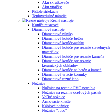
Aku skrutkovače
Aku vŕtačky
Pištole striekacie
Teplovzdušné náradie
Rezné nástroje
Kotúče reťazové
Diamantové nástroje
Diamantové pilníky
Diamantové kotúče-betón
Diamantové kotúče-asfaltu
Diamantové kotúče pre rezanie stavebných
materiálov
Diamantové kotúče pre rezanie kameňa
Diamantové kotúče pre rezanie
keramických obkladov
Diamantové kotúče na betón a kameň
Diamantové vŕtacie korunky
Diamantové rezné lano
Nožnice
Nožnice na rezanie PVC potrubia
Nožnice na rezanie oceľových pásiek
Veľké nožnice
Armovacie kliešte
Káblové nožnice
Nožnice "Juco"