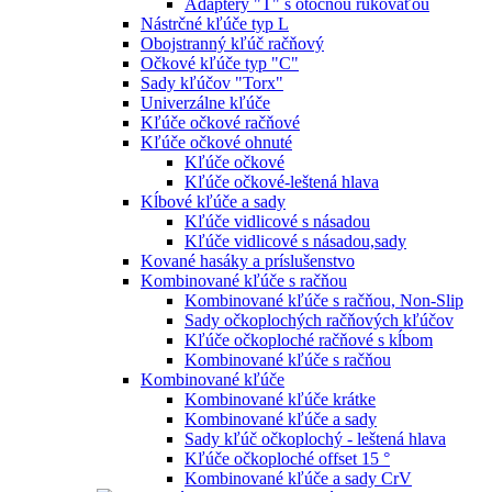
Adaptéry "T" s otočnou rukoväťou
Nástrčné kľúče typ L
Obojstranný kľúč račňový
Očkové kľúče typ "C"
Sady kľúčov "Torx"
Univerzálne kľúče
Kľúče očkové račňové
Kľúče očkové ohnuté
Kľúče očkové
Kľúče očkové-leštená hlava
Kĺbové kľúče a sady
Kľúče vidlicové s násadou
Kľúče vidlicové s násadou,sady
Kované hasáky a príslušenstvo
Kombinované kľúče s račňou
Kombinované kľúče s račňou, Non-Slip
Sady očkoplochých račňových kľúčov
Kľúče očkoploché račňové s kĺbom
Kombinované kľúče s račňou
Kombinované kľúče
Kombinované kľúče krátke
Kombinované kľúče a sady
Sady kľúč očkoplochý - leštená hlava
Kľúče očkoploché offset 15 °
Kombinované kľúče a sady CrV