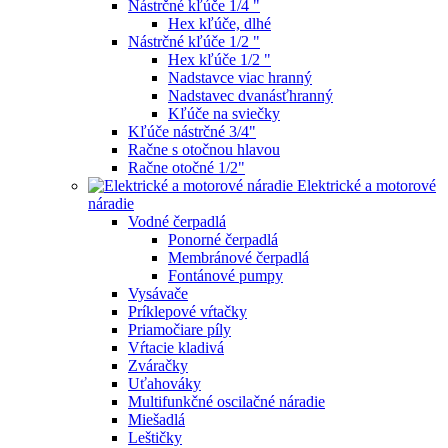
Nástrčné kľúče 1/4 "
Hex kľúče, dlhé
Nástrčné kľúče 1/2 "
Hex kľúče 1/2 "
Nadstavce viac hranný
Nadstavec dvanásťhranný
Kľúče na sviečky
Kľúče nástrčné 3/4"
Račne s otočnou hlavou
Račne otočné 1/2"
Elektrické a motorové
náradie
Vodné čerpadlá
Ponorné čerpadlá
Membránové čerpadlá
Fontánové pumpy
Vysávače
Príklepové vŕtačky
Priamočiare píly
Vŕtacie kladivá
Zváračky
Uťahováky
Multifunkčné oscilačné náradie
Miešadlá
Leštičky