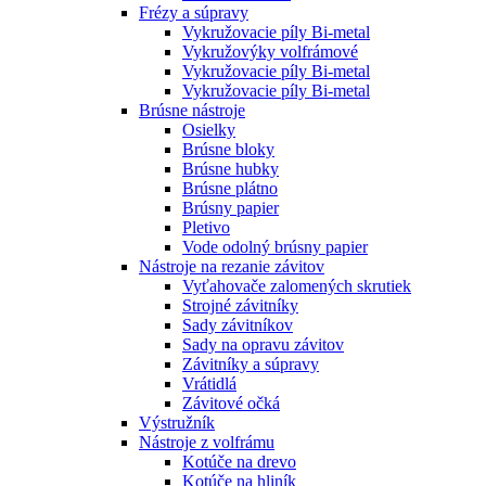
Frézy a súpravy
Vykružovacie píly Bi-metal
Vykružovýky volfrámové
Vykružovacie píly Bi-metal
Vykružovacie píly Bi-metal
Brúsne nástroje
Osielky
Brúsne bloky
Brúsne hubky
Brúsne plátno
Brúsny papier
Pletivo
Vode odolný brúsny papier
Nástroje na rezanie závitov
Vyťahovače zalomených skrutiek
Strojné závitníky
Sady závitníkov
Sady na opravu závitov
Závitníky a súpravy
Vrátidlá
Závitové očká
Výstružník
Nástroje z volfrámu
Kotúče na drevo
Kotúče na hliník