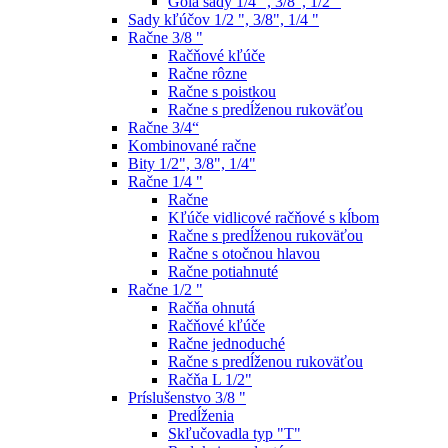
Gola sady 1/4 ", 3/8", 1/2 "
Sady kľúčov 1/2 ", 3/8", 1/4 "
Račne 3/8 "
Račňové kľúče
Račne rôzne
Račne s poistkou
Račne s predĺženou rukoväťou
Račne 3/4“
Kombinované račne
Bity 1/2", 3/8", 1/4"
Račne 1/4 "
Račne
Kľúče vidlicové račňové s kĺbom
Račne s predĺženou rukoväťou
Račne s otočnou hlavou
Račne potiahnuté
Račne 1/2 "
Račňa ohnutá
Račňové kľúče
Račne jednoduché
Račne s predĺženou rukoväťou
Račňa L 1/2"
Príslušenstvo 3/8 "
Predĺženia
Skľučovadla typ "T"