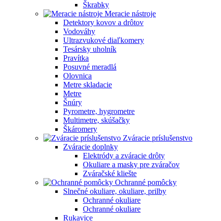
Škrabky
Meracie nástroje
Detektory kovov a drôtov
Vodováhy
Ultrazvukové diaľkomery
Tesársky uholník
Pravítka
Posuvné meradlá
Olovnica
Metre skladacie
Metre
Šnúry
Pyrometre, hygrometre
Multimetre, skúšačky
Škáromery
Zváracie príslušenstvo
Zváracie doplnky
Elektródy a zváracie drôty
Okuliare a masky pre zváračov
Zváračské kliešte
Ochranné pomôcky
Slnečné okuliare, okuliare, prilby
Ochranné okuliare
Ochranné okuliare
Rukavice