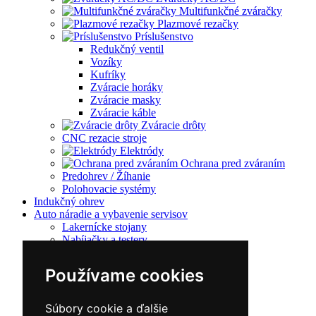
Multifunkčné zváračky
Plazmové rezačky
Príslušenstvo
Redukčný ventil
Vozíky
Kufríky
Zváracie horáky
Zváracie masky
Zváracie káble
Zváracie drôty
CNC rezacie stroje
Elektródy
Ochrana pred zváraním
Predohrev / Žíhanie
Polohovacie systémy
Indukčný ohrev
Auto náradie a vybavenie servisov
Lakernícke stojany
Nabíjačky a testery
Navijaky
Navijaky ručné
Používame cookies
Navijaky elektrické
Reťazové kladkostroje
Náradie pre uloženie brzdového systému
Súbory cookie a ďalšie
Nástroje pre autookná