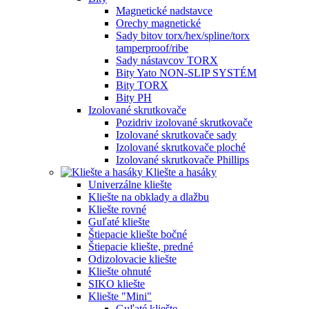
Magnetické nadstavce
Orechy magnetické
Sady bitov torx/hex/spline/torx
tamperproof/ribe
Sady nástavcov TORX
Bity Yato NON-SLIP SYSTÉM
Bity TORX
Bity PH
Izolované skrutkovače
Pozidriv izolované skrutkovače
Izolované skrutkovače sady
Izolované skrutkovače ploché
Izolované skrutkovače Phillips
Kliešte a hasáky
Univerzálne kliešte
Kliešte na obklady a dlažbu
Kliešte rovné
Guľaté kliešte
Štiepacie kliešte bočné
Štiepacie kliešte, predné
Odizolovacie kliešte
Kliešte ohnuté
SIKO kliešte
Kliešte "Mini"
Guľaté kliešte