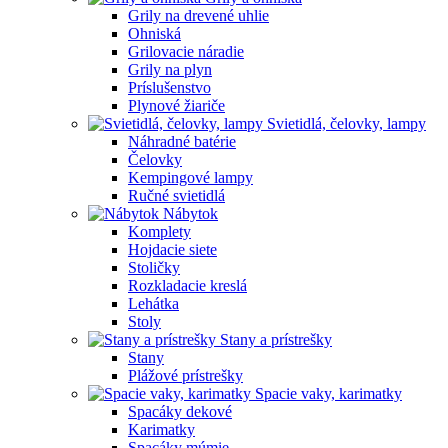
Grily na drevené uhlie
Ohniská
Grilovacie náradie
Grily na plyn
Príslušenstvo
Plynové žiariče
Svietidlá, čelovky, lampy
Náhradné batérie
Čelovky
Kempingové lampy
Ručné svietidlá
Nábytok
Komplety
Hojdacie siete
Stoličky
Rozkladacie kreslá
Lehátka
Stoly
Stany a prístrešky
Stany
Plážové prístrešky
Spacie vaky, karimatky
Spacáky dekové
Karimatky
Spacáky múmie