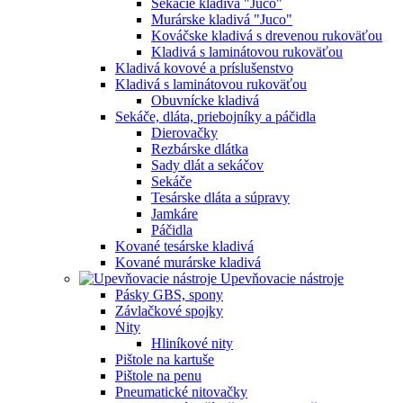
Sekacie kladivá "Juco"
Murárske kladivá "Juco"
Kováčske kladivá s drevenou rukoväťou
Kladivá s laminátovou rukoväťou
Kladivá kovové a príslušenstvo
Kladivá s laminátovou rukoväťou
Obuvnícke kladivá
Sekáče, dláta, priebojníky a páčidla
Dierovačky
Rezbárske dlátka
Sady dlát a sekáčov
Sekáče
Tesárske dláta a súpravy
Jamkáre
Páčidla
Kované tesárske kladivá
Kované murárske kladivá
Upevňovacie nástroje
Pásky GBS, spony
Závlačkové spojky
Nity
Hliníkové nity
Pištole na kartuše
Pištole na penu
Pneumatické nitovačky