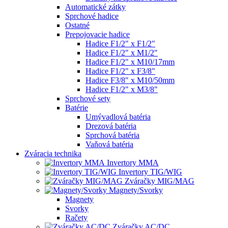
Automatické zátky
Sprchové hadice
Ostatné
Prepojovacie hadice
Hadice F1/2" x F1/2"
Hadice F1/2" x M1/2"
Hadice F1/2" x M10/17mm
Hadice F1/2" x F3/8"
Hadice F3/8" x M10/50mm
Hadice F1/2" x M3/8"
Sprchové sety
Batérie
Umývadlová batéria
Drezová batéria
Sprchová batéria
Vaňová batéria
Zváracia technika
Invertory MMA
Invertory TIG/WIG
Zváračky MIG/MAG
Magnety/Svorky
Magnety
Svorky
Račety
Zváračky AC/DC