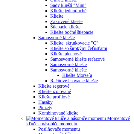
Sady klieští "Mini"
Kliešte jednoduché
Kliešte
Zakrivené kliešte
Štiepacie kliešte
Kliešte bočné štiepacie
Samosvorné kliešte
Kliešte, skrutkovacie "C"
Kliešte so širokými čeľusťami
Kliešte plechové
Samosvorné kliešte reťazové
Samosvorné kliešte
Samosvorné kliešte
Kliešte Morse´a
Račňové lisovacie kliešte
Kliešte segerové
Kliešte izolované
Kliešte profilové
Hasáky
Pinzety
Kombinované kliešte
Momentové
kľúče a násobiče momentu
Posilňovače momentu