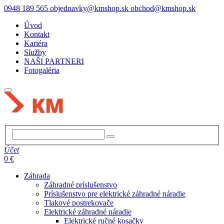
0948 189 565
objednavky@kmshop.sk
obchod@kmshop.sk
Úvod
Kontakt
Kariéra
Služby
NAŠI PARTNERI
Fotogaléria
Účet
0 €
Záhrada
Záhradné príslušenstvo
Príslušenstvo pre elektrické záhradné náradie
Tlakové postrekovače
Elektrické záhradné náradie
Elektrické ručné kosačky