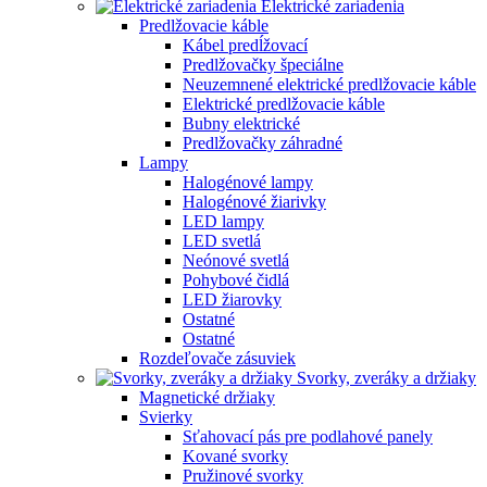
Elektrické zariadenia
Predlžovacie káble
Kábel predĺžovací
Predlžovačky špeciálne
Neuzemnené elektrické predlžovacie káble
Elektrické predlžovacie káble
Bubny elektrické
Predlžovačky záhradné
Lampy
Halogénové lampy
Halogénové žiarivky
LED lampy
LED svetlá
Neónové svetlá
Pohybové čidlá
LED žiarovky
Ostatné
Ostatné
Rozdeľovače zásuviek
Svorky, zveráky a držiaky
Magnetické držiaky
Svierky
Sťahovací pás pre podlahové panely
Kované svorky
Pružinové svorky