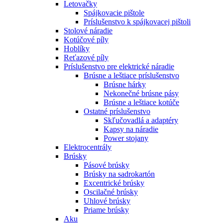
Letovačky
Spájkovacie pištole
Príslušenstvo k spájkovacej pištoli
Stolové náradie
Kotúčové píly
Hoblíky
Reťazové píly
Príslušenstvo pre elektrické náradie
Brúsne a leštiace príslušenstvo
Brúsne hárky
Nekonečné brúsne pásy
Brúsne a leštiace kotúče
Ostatné príslušenstvo
Skľučovadlá a adaptéry
Kapsy na náradie
Power stojany
Elektrocentrály
Brúsky
Pásové brúsky
Brúsky na sadrokartón
Excentrické brúsky
Oscilačné brúsky
Uhlové brúsky
Priame brúsky
Aku