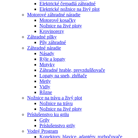
Elektrické čerpadlá záhradné
Elektrické nožnice na živý plot
Motorové záhradné náradie
Motorové kosačky
Nožnice na živé ploty
Krovinorezy
Záhradné pílky
Píly záhradné
Záhradné náradie
Násady
Rýle a lopaty
Motyky
Záhradné hrable, prevzdušňovače
Lopaty na sneh, zhŕňače
Metly
Vidly
Rôzne
Nožnice na trávu a živý plot
Nožnice na trávu
Nožnice na živé ploty
Príslušenstvo ku grilu
Grily
Príslušenstvo grily
Vodný Program
Konektory, hlavice, adaptéry, rozbočovače