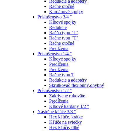
Redukcie a adaptéry
Račne otočné
Kardánové spojky
Príslušenstvo 3/4 "
Kĺbové spojky
Redukcie
Račňa typu "L"
Račne typu "T"
Račne otočné
Predĺženia
Príslušenstvo 1/4 "
Kĺbové spojky
Predĺženia
Predĺženia
Račne typu T
Redukcie a adaptéry
Skrutkovač flexibilný,ohybný
Príslušenstvo 1/2 "
Zakrivené rukoväte
Predĺženia
Kĺbové kardany 1/2 "
Nástrčné kľúče 3/8 "
Hex kľúče, krátke
Kľúče na sviečky
Hex kľúče, dlhé