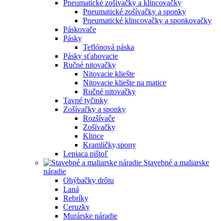
Pneumatické zošívačky a klincovačky
Pneumatické zošívačky a sponky
Pneumatické klincovačky a sponkovačky
Páskovače
Pásky
Teflónová páska
Pásky sťahovacie
Ručné nitovačky
Nitovacie kliešte
Nitovacie kliešte na matice
Ručné nitovačky
Tavné tyčinky
Zošívačky a sponky
Rozšívače
Zošívačky
Klince
Kramličky,spony
Lepiaca pištoľ
Stavebné a maliarske
náradie
Ohýbačky drôtu
Laná
Rebríky
Ceruzky
Murárske náradie