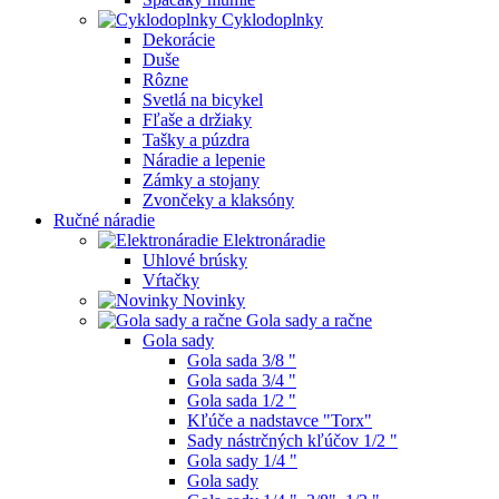
Cyklodoplnky
Dekorácie
Duše
Rôzne
Svetlá na bicykel
Fľaše a držiaky
Tašky a púzdra
Náradie a lepenie
Zámky a stojany
Zvončeky a klaksóny
Ručné náradie
Elektronáradie
Uhlové brúsky
Vŕtačky
Novinky
Gola sady a račne
Gola sady
Gola sada 3/8 "
Gola sada 3/4 "
Gola sada 1/2 "
Kľúče a nadstavce "Torx"
Sady nástrčných kľúčov 1/2 "
Gola sady 1/4 "
Gola sady