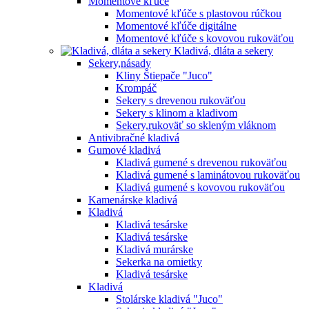
Momentové kľúče
Momentové kľúče s plastovou rúčkou
Momentové kľúče digitálne
Momentové kľúče s kovovou rukoväťou
Kladivá, dláta a sekery
Sekery,násady
Kliny Štiepače "Juco"
Krompáč
Sekery s drevenou rukoväťou
Sekery s klinom a kladivom
Sekery,rukoväť so skleným vláknom
Antivibračné kladivá
Gumové kladivá
Kladivá gumené s drevenou rukoväťou
Kladivá gumené s laminátovou rukoväťou
Kladivá gumené s kovovou rukoväťou
Kamenárske kladivá
Kladivá
Kladivá tesárske
Kladivá tesárske
Kladivá murárske
Sekerka na omietky
Kladivá tesárske
Kladivá
Stolárske kladivá "Juco"