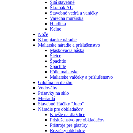
Sitá stavebné
Škrabák AL
Stavebné vedrá a vaničky
Varecha murárska
Hladítka
Kelne
Nože
Klampiarske náradie
Maliarske náradie a príslušenstvo
Maskovacia páska
Štetce
Špachtle
Špachtle
Fólie maliarske
Maliarske valčeky a príslušenstvo
Gilotína na dlažbu
Vodováhy
Prísavky na sklo
Miešadlá
Stavebné Háčiky "Juco"
Náradie pre obkladačov
Kliešte na dlaždice
Príslušenstvo pre obkladačov
Prístroje pre glazúry
Rezačky obkladov