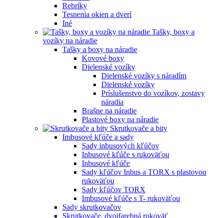
Rebríky
Tesnenia okien a dverí
Iné
Tašky, boxy a
vozíky na náradie
Tašky a boxy na náradie
Kovové boxy
Dielenské vozíky
Dielenské vozíky s náradím
Dielenské vozíky
Príslušenstvo do vozíkov, zostavy
náradia
Brašne na náradie
Plastové boxy na náradie
Skrutkovače a bity
Imbusové kľúče a sady
Sady inbusových kľúčov
Inbusové kľúče s rukoväťou
Inbusové kľúče
Sady kľúčov Inbus a TORX s plastovou
rukoväťou
Sady kľúčov TORX
Imbusové kľúče s T- rukoväťou
Sady skrutkovačov
Skrutkovače, dvojfarebná rukoväť