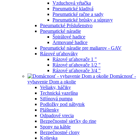
Vzduchová vŕtačka
Pneumatické kladivá
Pneumatické račne a sady
Pneumatické brúsky a súpravy
Pneumatické Príslušenstvo
Pneumatické náradie
Špirálové hadice
Armované hadice
Pneumatické náradie pre maliarov - GAV
Rázové uťahováky
Rázové uťahovače 1 "
Rázové uťahovače 1/2 "
Rázové uťahovače 3/4 "
Domácnosť -
vybavenie Dom a okolie
Vešiaky, háčiky
Technická vazelína
Sifónová pumpa
Podložky pod nábytok
Pláštenky
Odpadové vrecia
Bezpečnostné sieťky do rine
Spony na káble
Bezpečnostné clony
Kolieska