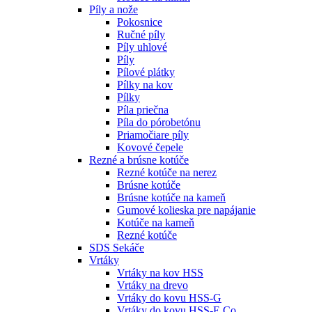
Píly a nože
Pokosnice
Ručné píly
Píly uhlové
Píly
Pílové plátky
Pílky na kov
Pílky
Píla priečna
Píla do pórobetónu
Priamočiare píly
Kovové čepele
Rezné a brúsne kotúče
Rezné kotúče na nerez
Brúsne kotúče
Brúsne kotúče na kameň
Gumové kolieska pre napájanie
Kotúče na kameň
Rezné kotúče
SDS Sekáče
Vrtáky
Vrtáky na kov HSS
Vrtáky na drevo
Vrtáky do kovu HSS-G
Vrtáky do kovu HSS-E Co