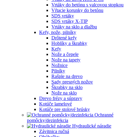
Vrtáky do betónu s valcovou stopkou
Vŕtacie korunky do betónu
SDS vrtáky
SDS vrtáky X-TIP
Vrtáky na sklo a dlažbu
Kefy, nože, pilníky
Drôtené kefy
Hoblíky a škrabky
Kefy
Nože a čepele
Nože na tapety
Nožnice
Pilníky
Rašple na drevo
Sady presných nožov
Škrabky na sklo
Nože na sklo
Drevo frézy a súpravy
Kotúče lamelové
Kotúče pre stolové brúsky
Ochranné
pomôcky/dezinfekcia
Hydraulické náradie
Závitnica ručná
Ohýbačky