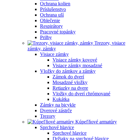
Ochrana kolien
Príslušenstvo
Ochrana uší
Oblečenie
Respirátory
Pracovné topánky
Prilby
Trezory, visiace
zámky, zámky
Visiace zámky
Visiace zámky kovové
Visiace zámky mosadzné
Vložky do zámkov a zámky
Zámok do dverí
Mosadzné vložky
Retiazky na dvere
Vložky do dverí chrómované
Kukátka
Zámky na bicykle
Dverové zástrče
Trezory
Kúpeľňové armatúry
Sprchové hlavice
Sprchové hlavice
Držiaky na sprchové hlavice