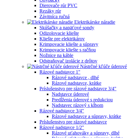
Dierovače rúr PVC
Rezáky rúr
Závitníca ručná
Elektrikárske náradie
Skúšačky a napäťové sondy
Odizolovacie kliešte
Kliešte pre elektrikárov
Krimpovacie kliešte a súpravy
Krimpovacie kliešte s račňou
Nožnice na káble
Odstraňovač izolácie z drôtov
Nástrčné kľúče úderové
Rázové nadstavce 1"
Rázové nadstavce , dlhé
Rázové nadstavce, krátke
Príslušenstvo pre rázové nadstavce 3/4"
Nadstavce úderové
Predĺženia úderové s redukciou
Nadstavec rázový s kĺbom
Rázové nadstavce 3/4"
Rázové nadstavce a súpravy, krátke
Príslušenstvo pre rázové nadstavce
Rázové nadstavce 1/2"
Rázové uťahováky a súpravy, dlhé