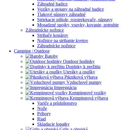
Záhradné hadice
Vozíky a stojany na záhradné hadice
Tlakové súpravy záhradné
Striekacie pištole, rozstrekovače, súpravy
Mosadzné spojky, vsuvky, kovanie, potrubie
Záhradnícke nožnice
Strihače konárov
Nožnice na strihanie kvetov
Záhradnícke nožnice
Camping / Outdoor
Batohy
Outdoor hodinky
Doplnky k prežitiu
Uteráky a osušky
Pikniková výbava
Vzduchové pumpy
Impregnácia
Kempingové vozíky
Kempingová výbava
Variče a príslušenstvo
Nože
Príbory
Riad
Skladacie lopatky
Grily a ohniská