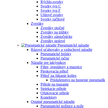
Rýchlo-svorky
Svorky typ C
Svorky typ F
Uhlové svorky
Svorky račňové
Zveráky
Zveráky otočné
Zveráky na trúbky
Zveráky zámočnícke
Zveráky stolové
Pneumatické náradie
Rázové uťahovaky a vzduchové náradie
Pneumatické brúsky
Pneumatické račne
Náradie pre lakýrnikov
Filtre, regulátory a maznice
Pieskovacia pištoľ
Pištoľ na fúkanie kolies
Príslušenstvo na hustenie pneumatík
Pištole na mazanie
Striekacie pištole
Ofukovacie pištole
Konektory
Ostatné pneumatické náradie
Pneumatické nožnice a nože