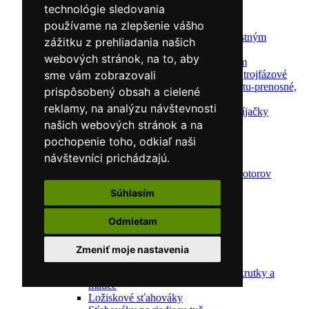
technológie sledovania
Nabíjačky/Štartéry
Automatické nabíjačky
používame na zlepšenie vášho
Automatické nabíjačky s bezpečnostným
zážitku z prehliadania našich
automatickým štartom
webových stránok, na to, aby
Nabíjačky/Štartéry s bezpečnostným
automatickým štartom-jednofázové,trojfázové
sme vám zobrazovali
Dielenské nabíjačky s funkciou štartu-prenosné,
prispôsobený obsah a cielené
pojazdné
reklamy, na analýzu návštevnosti
Mikroprocesorové automatické nabíjačky
Dielenské nabíjačky
našich webových stránok a na
Nástroje pre servis motorov
pochopenie toho, odkiaľ naši
Kliešte pre automechanikov
návštevníci prichádzajú.
Svorky na krúžky
Nástroje na diagnostiku a opravu motorov
Kľúče na sviečky
Súhlasím
Meller-Tools
Skrinky na náradie
Odmietam
Sťahováky
Sťahováky pružín
Sťahováky čalúnenia
Zmeniť moje nastavenia
Sťahováky kĺbových čapov
Sady na uvoľnenie Puller kolíky, skrutky a
matice
Ložiskové sťahováky