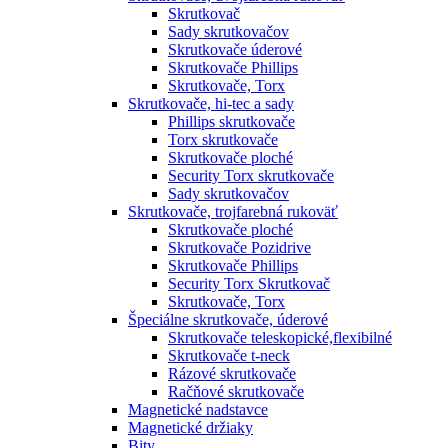
Skrutkovač
Sady skrutkovačov
Skrutkovače úderové
Skrutkovače Phillips
Skrutkovače, Torx
Skrutkovače, hi-tec a sady
Phillips skrutkovače
Torx skrutkovače
Skrutkovače ploché
Security Torx skrutkovače
Sady skrutkovačov
Skrutkovače, trojfarebná rukoväť
Skrutkovače ploché
Skrutkovače Pozidrive
Skrutkovače Phillips
Security Torx Skrutkovač
Skrutkovače, Torx
Špeciálne skrutkovače, úderové
Skrutkovače teleskopické,flexibilné
Skrutkovače t-neck
Rázové skrutkovače
Račňové skrutkovače
Magnetické nadstavce
Magnetické držiaky
Bity