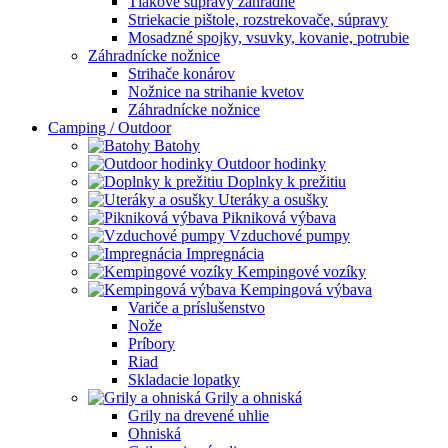
Tlakové súpravy záhradné
Striekacie pištole, rozstrekovače, súpravy
Mosadzné spojky, vsuvky, kovanie, potrubie
Záhradnícke nožnice
Strihače konárov
Nožnice na strihanie kvetov
Záhradnícke nožnice
Camping / Outdoor
Batohy
Outdoor hodinky
Doplnky k prežitiu
Uteráky a osušky
Pikniková výbava
Vzduchové pumpy
Impregnácia
Kempingové vozíky
Kempingová výbava
Variče a príslušenstvo
Nože
Príbory
Riad
Skladacie lopatky
Grily a ohniská
Grily na drevené uhlie
Ohniská