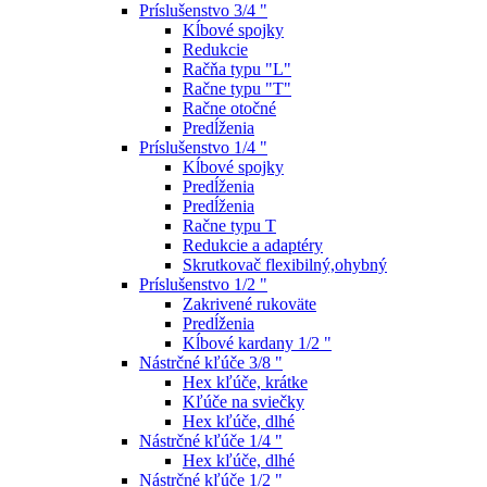
Príslušenstvo 3/4 "
Kĺbové spojky
Redukcie
Račňa typu "L"
Račne typu "T"
Račne otočné
Predĺženia
Príslušenstvo 1/4 "
Kĺbové spojky
Predĺženia
Predĺženia
Račne typu T
Redukcie a adaptéry
Skrutkovač flexibilný,ohybný
Príslušenstvo 1/2 "
Zakrivené rukoväte
Predĺženia
Kĺbové kardany 1/2 "
Nástrčné kľúče 3/8 "
Hex kľúče, krátke
Kľúče na sviečky
Hex kľúče, dlhé
Nástrčné kľúče 1/4 "
Hex kľúče, dlhé
Nástrčné kľúče 1/2 "