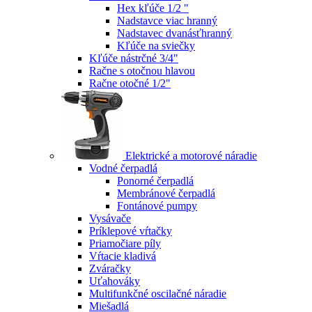
Hex kľúče 1/2 "
Nadstavce viac hranný
Nadstavec dvanásťhranný
Kľúče na sviečky
Kľúče nástrčné 3/4"
Račne s otočnou hlavou
Račne otočné 1/2"
Elektrické a motorové náradie
Vodné čerpadlá
Ponorné čerpadlá
Membránové čerpadlá
Fontánové pumpy
Vysávače
Príklepové vŕtačky
Priamočiare píly
Vŕtacie kladivá
Zváračky
Uťahováky
Multifunkčné oscilačné náradie
Miešadlá