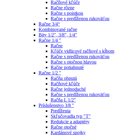
Račňové kľúče
Račne rôzne
Račne s poistkou
Račne s predĺženou rukoväťou
Račne 3/4“
Kombinované račne
Bity 1/2", 3/8", 1/4"
Račne 1/4 "
Račne
Kľúče vidlicové račňové s kĺbom
Račne s predĺženou rukoväťou
Račne s otočnou hlavou
Račne potiahnuté
Račne 1/2 "
Račňa ohnutá
Račňové kľúče
Račne jednoduché
Račne s predĺženou rukoväťou
Račňa L 1/2"
Príslušenstvo 3/8 "
Predĺženia
Skľučovadla typ "T"
Redukcie a adaptéry
Račne otočné
Kardánové spojky