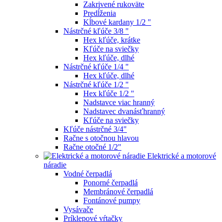
Zakrivené rukoväte
Predĺženia
Kĺbové kardany 1/2 "
Nástrčné kľúče 3/8 "
Hex kľúče, krátke
Kľúče na sviečky
Hex kľúče, dlhé
Nástrčné kľúče 1/4 "
Hex kľúče, dlhé
Nástrčné kľúče 1/2 "
Hex kľúče 1/2 "
Nadstavce viac hranný
Nadstavec dvanásťhranný
Kľúče na sviečky
Kľúče nástrčné 3/4"
Račne s otočnou hlavou
Račne otočné 1/2"
Elektrické a motorové
náradie
Vodné čerpadlá
Ponorné čerpadlá
Membránové čerpadlá
Fontánové pumpy
Vysávače
Príklepové vŕtačky