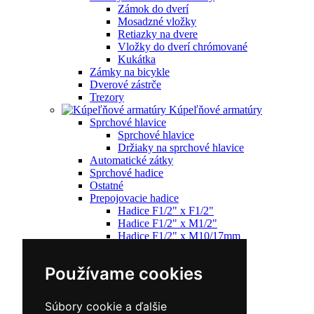
Zámok do dverí
Mosadzné vložky
Retiazky na dvere
Vložky do dverí chrómované
Kukátka
Zámky na bicykle
Dverové zástrče
Trezory
Kúpeľňové armatúry
Sprchové hlavice
Sprchové hlavice
Držiaky na sprchové hlavice
Automatické zátky
Sprchové hadice
Ostatné
Prepojovacie hadice
Hadice F1/2" x F1/2"
Hadice F1/2" x M1/2"
Hadice F1/2" x M10/17mm
Hadice F1/2" x F3/8"
Hadice F3/8" x M10/50mm
Používame cookies
Hadice F1/2" x M3/8"
Sprchové sety
Batérie
Súbory cookie a ďalšie
Umývadlová batéria