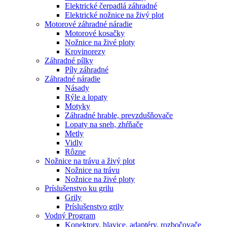
Elektrické čerpadlá záhradné
Elektrické nožnice na živý plot
Motorové záhradné náradie
Motorové kosačky
Nožnice na živé ploty
Krovinorezy
Záhradné pílky
Píly záhradné
Záhradné náradie
Násady
Rýle a lopaty
Motyky
Záhradné hrable, prevzdušňovače
Lopaty na sneh, zhŕňače
Metly
Vidly
Rôzne
Nožnice na trávu a živý plot
Nožnice na trávu
Nožnice na živé ploty
Príslušenstvo ku grilu
Grily
Príslušenstvo grily
Vodný Program
Konektory, hlavice, adaptéry, rozbočovače