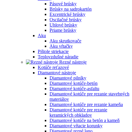
Pásové brúsky
Brúsky na sadrokartón
Excentrické brúsky
Oscilačné brúsky
Uhlové brúsky
Priame brúsky
Aku
Aku skrutkovače
Aku vŕtačky
Pištole striekacie
Teplovzdušné náradie
Rezné nástroje
Kotúče reťazové
Diamantové nástroje
Diamantové pilníky
Diamantové kotúče-betón
Diamantové kotúče-asfaltu
Diamantové kotúče pre rezanie stavebných
materiálov
Diamantové kotúče pre rezanie kameňa
Diamantové kotúče pre rezanie
keramických obkladov
Diamantové kotúče na betón a kameň
Diamantové vŕtacie korunky
Diamantové rezné lano