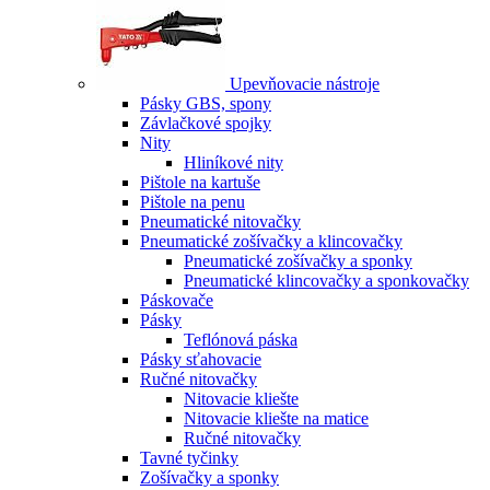
Upevňovacie nástroje
Pásky GBS, spony
Závlačkové spojky
Nity
Hliníkové nity
Pištole na kartuše
Pištole na penu
Pneumatické nitovačky
Pneumatické zošívačky a klincovačky
Pneumatické zošívačky a sponky
Pneumatické klincovačky a sponkovačky
Páskovače
Pásky
Teflónová páska
Pásky sťahovacie
Ručné nitovačky
Nitovacie kliešte
Nitovacie kliešte na matice
Ručné nitovačky
Tavné tyčinky
Zošívačky a sponky