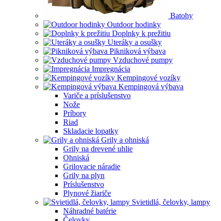
Batohy
Outdoor hodinky
Doplnky k prežitiu
Uteráky a osušky
Pikniková výbava
Vzduchové pumpy
Impregnácia
Kempingové vozíky
Kempingová výbava
Variče a príslušenstvo
Nože
Príbory
Riad
Skladacie lopatky
Grily a ohniská
Grily na drevené uhlie
Ohniská
Grilovacie náradie
Grily na plyn
Príslušenstvo
Plynové žiariče
Svietidlá, čelovky, lampy
Náhradné batérie
Čelovky