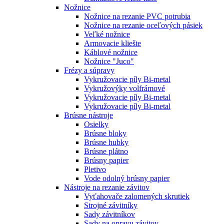
Nožnice
Nožnice na rezanie PVC potrubia
Nožnice na rezanie oceľových pásiek
Veľké nožnice
Armovacie kliešte
Káblové nožnice
Nožnice "Juco"
Frézy a súpravy
Vykružovacie píly Bi-metal
Vykružovýky volfrámové
Vykružovacie píly Bi-metal
Vykružovacie píly Bi-metal
Brúsne nástroje
Osielky
Brúsne bloky
Brúsne hubky
Brúsne plátno
Brúsny papier
Pletivo
Vode odolný brúsny papier
Nástroje na rezanie závitov
Vyťahovače zalomených skrutiek
Strojné závitníky
Sady závitníkov
Sady na opravu závitov