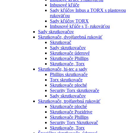
Inbusové kľúče
Sady kľúčov Inbus a TORX s plastovou
rukoväťou
Sady kľúčov TORX
Imbusové kľúče s T- rukoväťou
Sady skrutkovačov
Skrutkovače, dvojfarebná rukoväť
Skrutkovač
Sady skrutkovačov
Skrutkovače úderové
Skrutkovače Phillips
Skrutkovače, Torx
Skrutkovače, hi-tec a sady
Phillips skrutkovače
Torx skrutkovače
Skrutkovače ploché
Security Torx skrutkovače
Sady skrutkovačov
Skrutkovače, trojfarebná rukoväť
Skrutkovače ploché
Skrutkovače Pozidrive
Skrutkovače Phillips
Security Torx Skrutkovač
Skrutkovače, Torx