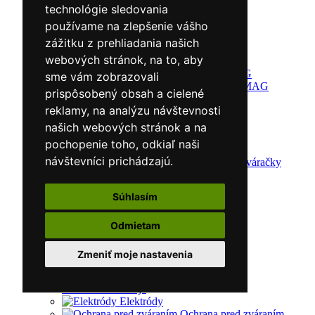
technológie sledovania
Drezová batéria
Sprchová batéria
používame na zlepšenie vášho
Vaňová batéria
zážitku z prehliadania našich
Zváracia technika
webových stránok, na to, aby
Invertory MMA
Invertory TIG/WIG
sme vám zobrazovali
Zváračky MIG/MAG
prispôsobený obsah a cielené
Magnety/Svorky
reklamy, na analýzu návštevnosti
Magnety
Svorky
našich webových stránok a na
Račety
pochopenie toho, odkiaľ naši
Zváračky AC/DC
návštevníci prichádzajú.
Multifunkčné zváračky
Plazmové rezačky
Príslušenstvo
Súhlasím
Redukčný ventil
Vozíky
Kufríky
Odmietam
Zváracie horáky
Zváracie masky
Zmeniť moje nastavenia
Zváracie káble
Zváracie drôty
CNC rezacie stroje
Elektródy
Ochrana pred zváraním