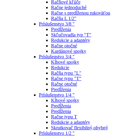
Račňové kľúče
Račne jednoduché
Račne s predĺženou rukoväťou
Račňa L 1/2"
Príslušenstvo 3/8 "
Predĺženia
Skľučovadla typ "T"
Redukcie a adaptéry
Račne otočné
Kardánové spojky
Príslušenstvo 3/4 "
Kĺbové spojky
Redukcie
Račňa typu "L"
Račne typu "T"
Račne otočné
Predĺženia
Príslušenstvo 1/4 "
Kĺbové spojky
Predĺženia
Predĺženia
Račne typu T
Redukcie a adaptéry
Skrutkovač flexibilný,ohybný
Príslušenstvo 1/2 "