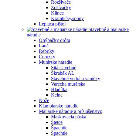
Rozšívače
Zošívačky
Klince
Kramličky,spony
Lepiaca pištoľ
Stavebné a maliarske
náradie
Ohýbačky drôtu
Laná
Rebríky
Ceruzky
Murárske náradie
Sitá stavebné
Škrabák AL
Stavebné vedrá a vaničky
Varecha murárska
Hladítka
Kelne
Nože
Klampiarske náradie
Maliarske náradie a príslušenstvo
Maskovacia páska
Štetce
Špachtle
Špachtle