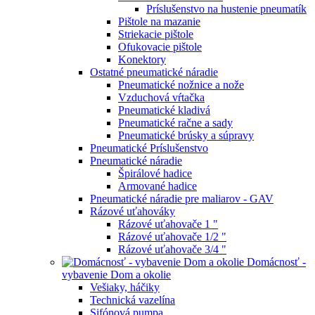
Príslušenstvo na hustenie pneumatík
Pištole na mazanie
Striekacie pištole
Ofukovacie pištole
Konektory
Ostatné pneumatické náradie
Pneumatické nožnice a nože
Vzduchová vŕtačka
Pneumatické kladivá
Pneumatické račne a sady
Pneumatické brúsky a súpravy
Pneumatické Príslušenstvo
Pneumatické náradie
Špirálové hadice
Armované hadice
Pneumatické náradie pre maliarov - GAV
Rázové uťahováky
Rázové uťahovače 1 "
Rázové uťahovače 1/2 "
Rázové uťahovače 3/4 "
Domácnosť -
vybavenie Dom a okolie
Vešiaky, háčiky
Technická vazelína
Sifónová pumpa