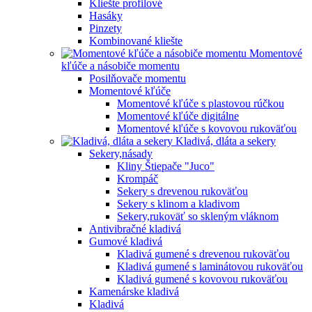
Kliešte profilové
Hasáky
Pinzety
Kombinované kliešte
Momentové
kľúče a násobiče momentu
Posilňovače momentu
Momentové kľúče
Momentové kľúče s plastovou rúčkou
Momentové kľúče digitálne
Momentové kľúče s kovovou rukoväťou
Kladivá, dláta a sekery
Sekery,násady
Kliny Štiepače "Juco"
Krompáč
Sekery s drevenou rukoväťou
Sekery s klinom a kladivom
Sekery,rukoväť so skleným vláknom
Antivibračné kladivá
Gumové kladivá
Kladivá gumené s drevenou rukoväťou
Kladivá gumené s laminátovou rukoväťou
Kladivá gumené s kovovou rukoväťou
Kamenárske kladivá
Kladivá