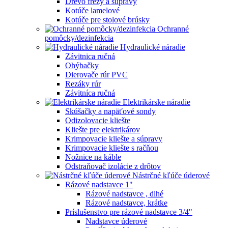
Drevo frézy a súpravy
Kotúče lamelové
Kotúče pre stolové brúsky
Ochranné
pomôcky/dezinfekcia
Hydraulické náradie
Závitnica ručná
Ohýbačky
Dierovače rúr PVC
Rezáky rúr
Závitníca ručná
Elektrikárske náradie
Skúšačky a napäťové sondy
Odizolovacie kliešte
Kliešte pre elektrikárov
Krimpovacie kliešte a súpravy
Krimpovacie kliešte s račňou
Nožnice na káble
Odstraňovač izolácie z drôtov
Nástrčné kľúče úderové
Rázové nadstavce 1"
Rázové nadstavce , dlhé
Rázové nadstavce, krátke
Príslušenstvo pre rázové nadstavce 3/4"
Nadstavce úderové