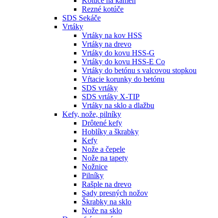
Kotúče na kameň
Rezné kotúče
SDS Sekáče
Vrtáky
Vrtáky na kov HSS
Vrtáky na drevo
Vrtáky do kovu HSS-G
Vrtáky do kovu HSS-E Co
Vrtáky do betónu s valcovou stopkou
Vŕtacie korunky do betónu
SDS vrtáky
SDS vrtáky X-TIP
Vrtáky na sklo a dlažbu
Kefy, nože, pilníky
Drôtené kefy
Hoblíky a škrabky
Kefy
Nože a čepele
Nože na tapety
Nožnice
Pilníky
Rašple na drevo
Sady presných nožov
Škrabky na sklo
Nože na sklo