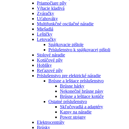
Priamočiare píly
Vŕtacie kladivá
Zváračky
Uťahováky
Multifunkčné oscilačné náradie
Miešadlá
Leštičky
Letovačky
Spájkovacie pištole
Príslušenstvo k spájkovacej pištoli
Stolové náradie
Kotúčové píly
Hoblíky
Reťazové píly
Príslušenstvo pre elektrické náradie
Brúsne a leštiace príslušenstvo
Brúsne hárky
Nekonečné brúsne pásy
Brúsne a leštiace kotúče
Ostatné príslušenstvo
Skľučovadlá a adaptéry
Kapsy na náradie
Power stojany
Elektrocentrály
Brúsky