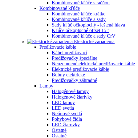
Kombinované kľúče s račňou
Kombinované kľúče
Kombinované kľúče krátke
Kombinované kľúče a sady
Sady kľúč očkoplochý - leštená hlava
Kľúče očkoploché offset 15 °
Kombinované kľúče a sady CrV
Elektrické zariadenia
Predlžovacie káble
Kábel predĺžovací
Predlžovačky špeciálne
Neuzemnené elektrické predlžovacie káble
Elektrické predlžovacie káble
Bubny elektrické
Predlžovačky záhradné
Lampy
Halogénové lampy
Halogénové žiarivky
LED lampy
LED svetlá
Neónové svetlá
Pohybové čidlá
LED žiarovky
Ostatné
Ostatné