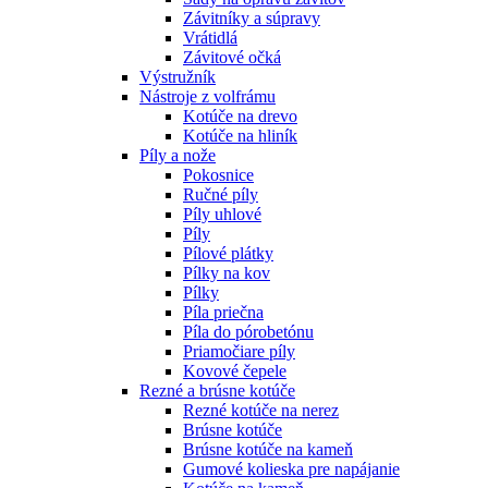
Závitníky a súpravy
Vrátidlá
Závitové očká
Výstružník
Nástroje z volfrámu
Kotúče na drevo
Kotúče na hliník
Píly a nože
Pokosnice
Ručné píly
Píly uhlové
Píly
Pílové plátky
Pílky na kov
Pílky
Píla priečna
Píla do pórobetónu
Priamočiare píly
Kovové čepele
Rezné a brúsne kotúče
Rezné kotúče na nerez
Brúsne kotúče
Brúsne kotúče na kameň
Gumové kolieska pre napájanie