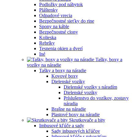
Podložky pod nábytok
Pláštenky
Odpadové vrecia
Bezpečnostné sieťky do rine
Spony na káble
Bezpečnostné clony
Kolieska
Rebríky
Tesnenia okien a dverí
Iné
Tašky, boxy a
vozíky na náradie
Tašky a boxy na náradie
Kovové boxy
Dielenské vozíky
Dielenské vozíky s náradím
Dielenské vozíky
Príslušenstvo do vozíkov, zostavy
náradia
Brašne na náradie
Plastové boxy na náradie
Skrutkovače a bity
Imbusové kľúče a sady
Sady inbusových kľúčov
Inbusové kľúče s rukoväťou