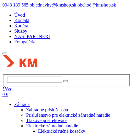
0948 189 565
objednavky@kmshop.sk
obchod@kmshop.sk
Úvod
Kontakt
Kariéra
Služby
NAŠI PARTNERI
Fotogaléria
Účet
0 €
Záhrada
Záhradné príslušenstvo
Príslušenstvo pre elektrické záhradné náradie
Tlakové postrekovače
Elektrické záhradné náradie
Elektrické ručné kosačky