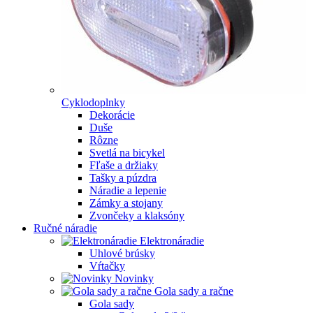
Cyklodoplnky
Dekorácie
Duše
Rôzne
Svetlá na bicykel
Fľaše a držiaky
Tašky a púzdra
Náradie a lepenie
Zámky a stojany
Zvončeky a klaksóny
Ručné náradie
Elektronáradie
Uhlové brúsky
Vŕtačky
Novinky
Gola sady a račne
Gola sady