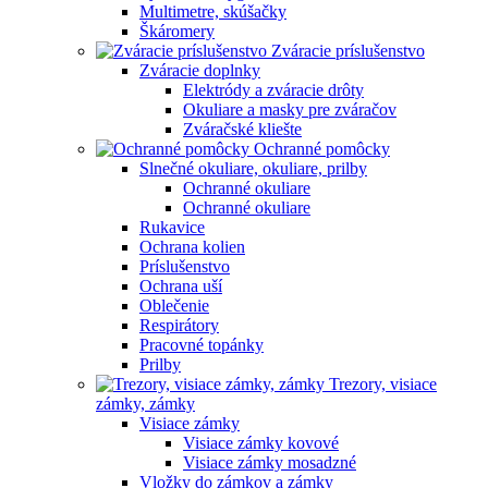
Multimetre, skúšačky
Škáromery
Zváracie príslušenstvo
Zváracie doplnky
Elektródy a zváracie drôty
Okuliare a masky pre zváračov
Zváračské kliešte
Ochranné pomôcky
Slnečné okuliare, okuliare, prilby
Ochranné okuliare
Ochranné okuliare
Rukavice
Ochrana kolien
Príslušenstvo
Ochrana uší
Oblečenie
Respirátory
Pracovné topánky
Prilby
Trezory, visiace
zámky, zámky
Visiace zámky
Visiace zámky kovové
Visiace zámky mosadzné
Vložky do zámkov a zámky