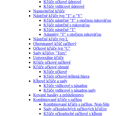
Kľúče očkové úderové
Kľúče vidlicové úderové
Nastaviteľné kľúče
Nástrčné kľúče typ "T" a "Y"
Kľúče nástrčné "T" s otočnou rukoväťou
Kľúče nástrčné s rukoväťou
Kľúče nástrčné "T"
Adaptéry "T" s otočnou rukoväťou
Nástrčné kľúče typ L
Obojstranný kľúč račňový
Očkové kľúče typ "C"
Sady kľúčov "Torx"
Univerzálne kľúče
Kľúče očkové račňové
Kľúče očkové ohnuté
Kľúče očkové
Kľúče očkové-leštená hlava
Kĺbové kľúče a sady
Kľúče vidlicové s násadou
Kľúče vidlicové s násadou,sady
Kované hasáky a príslušenstvo
Kombinované kľúče s račňou
Kombinované kľúče s račňou, Non-Slip
Sady očkoplochých račňových kľúčov
Kľúče očkoploché račňové s kĺbom