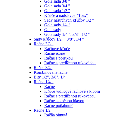
Gola sada 3/8 "
Gola sada 3/4 "
Gola sada 1/2 "
Kľúče a nadstavce "Torx"
Sady nástrčných kľúčov 1/2 "
Gola sady 1/4 "
Gola sady
Gola sady 1/4 ", 3/8", 1/2 "
Sady kľúčov 1/2 ", 3/8", 1/4 "
Račne 3/8 "
Račňové kľúče
Račne rôzne
Račne s poistkou
Račne s predĺženou rukoväťou
Račne 3/4“
Kombinované račne
Bity 1/2", 3/8", 1/4"
Račne 1/4 "
Račne
Kľúče vidlicové račňové s kĺbom
Račne s predĺženou rukoväťou
Račne s otočnou hlavou
Račne potiahnuté
Račne 1/2 "
Račňa ohnutá