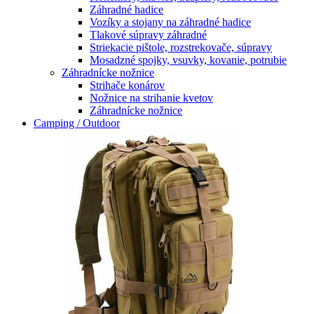
Záhradné hadice
Vozíky a stojany na záhradné hadice
Tlakové súpravy záhradné
Striekacie pištole, rozstrekovače, súpravy
Mosadzné spojky, vsuvky, kovanie, potrubie
Záhradnícke nožnice
Strihače konárov
Nožnice na strihanie kvetov
Záhradnícke nožnice
Camping / Outdoor