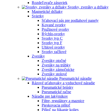
Rozdeľovače zásuviek
Svorky, zveráky a držiaky
Magnetické držiaky
Svierky
Sťahovací pás pre podlahové panely
Kované svorky
Pružinové svorky
Rýchlo-svorky
Svorky typ C
Svorky typ F
Uhlové svorky
Svorky račňové
Zveráky
Zveráky otočné
Zveráky na trúbky
Zveráky zámočnícke
Zveráky stolové
Pneumatické náradie
Rázové uťahovaky a vzduchové náradie
Pneumatické brúsky
Pneumatické račne
Náradie pre lakýrnikov
Filtre, regulátory a maznice
Pieskovacia pištoľ
Pištoľ na fúkanie kolies