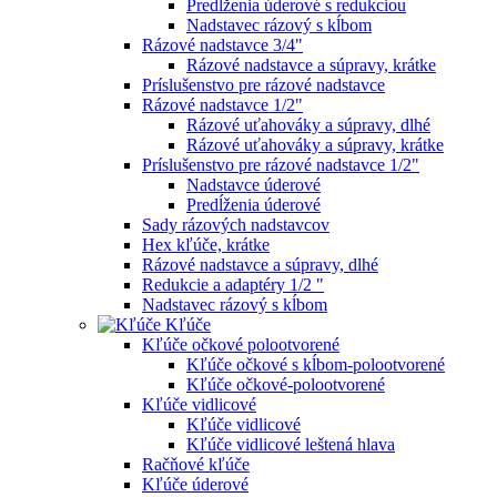
Predĺženia úderové s redukciou
Nadstavec rázový s kĺbom
Rázové nadstavce 3/4"
Rázové nadstavce a súpravy, krátke
Príslušenstvo pre rázové nadstavce
Rázové nadstavce 1/2"
Rázové uťahováky a súpravy, dlhé
Rázové uťahováky a súpravy, krátke
Príslušenstvo pre rázové nadstavce 1/2"
Nadstavce úderové
Predĺženia úderové
Sady rázových nadstavcov
Hex kľúče, krátke
Rázové nadstavce a súpravy, dlhé
Redukcie a adaptéry 1/2 "
Nadstavec rázový s kĺbom
Kľúče
Kľúče očkové polootvorené
Kľúče očkové s kĺbom-polootvorené
Kľúče očkové-polootvorené
Kľúče vidlicové
Kľúče vidlicové
Kľúče vidlicové leštená hlava
Račňové kľúče
Kľúče úderové