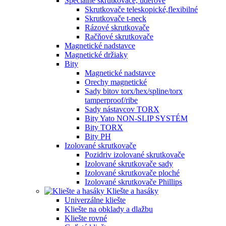
Špeciálne skrutkovače, úderové
Skrutkovače teleskopické,flexibilné
Skrutkovače t-neck
Rázové skrutkovače
Račňové skrutkovače
Magnetické nadstavce
Magnetické držiaky
Bity
Magnetické nadstavce
Orechy magnetické
Sady bitov torx/hex/spline/torx
tamperproof/ribe
Sady nástavcov TORX
Bity Yato NON-SLIP SYSTÉM
Bity TORX
Bity PH
Izolované skrutkovače
Pozidriv izolované skrutkovače
Izolované skrutkovače sady
Izolované skrutkovače ploché
Izolované skrutkovače Phillips
Kliešte a hasáky
Univerzálne kliešte
Kliešte na obklady a dlažbu
Kliešte rovné