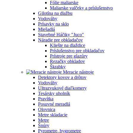
Fólie maliarske
Maliarske valčeky a príslušenstvo
Gilotína na dlažbu
Vodováhy
Prísavky na sklo
Miešadlá
Stavebné Háčiky "Juco"
Náradie pre obkladačov
Kliešte na dlaždice
Príslušenstvo pre obkladačov
Prístroje pre glazúry
Rezačky obkladov
Škrabky
Meracie nástroje
Detektory kovov a drôtov
Vodováhy
Ultrazvukové diaľkomery
Tesársky uholník
Pravítka
Posuvné meradlá
Olovnica
Metre skladacie
Metre
Šnúry
Pyrometre, hygrometre