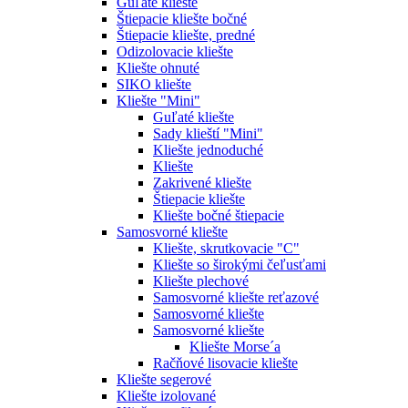
Guľaté kliešte
Štiepacie kliešte bočné
Štiepacie kliešte, predné
Odizolovacie kliešte
Kliešte ohnuté
SIKO kliešte
Kliešte "Mini"
Guľaté kliešte
Sady klieští "Mini"
Kliešte jednoduché
Kliešte
Zakrivené kliešte
Štiepacie kliešte
Kliešte bočné štiepacie
Samosvorné kliešte
Kliešte, skrutkovacie "C"
Kliešte so širokými čeľusťami
Kliešte plechové
Samosvorné kliešte reťazové
Samosvorné kliešte
Samosvorné kliešte
Kliešte Morse´a
Račňové lisovacie kliešte
Kliešte segerové
Kliešte izolované