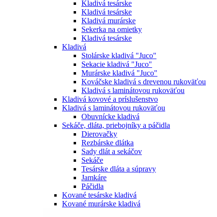
Kladivá tesárske
Kladivá tesárske
Kladivá murárske
Sekerka na omietky
Kladivá tesárske
Kladivá
Stolárske kladivá "Juco"
Sekacie kladivá "Juco"
Murárske kladivá "Juco"
Kováčske kladivá s drevenou rukoväťou
Kladivá s laminátovou rukoväťou
Kladivá kovové a príslušenstvo
Kladivá s laminátovou rukoväťou
Obuvnícke kladivá
Sekáče, dláta, priebojníky a páčidla
Dierovačky
Rezbárske dlátka
Sady dlát a sekáčov
Sekáče
Tesárske dláta a súpravy
Jamkáre
Páčidla
Kované tesárske kladivá
Kované murárske kladivá