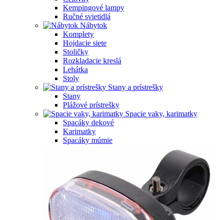
Kempingové lampy
Ručné svietidlá
Nábytok
Komplety
Hojdacie siete
Stoličky
Rozkladacie kreslá
Lehátka
Stoly
Stany a prístrešky
Stany
Plážové prístrešky
Spacie vaky, karimatky
Spacáky dekové
Karimatky
Spacáky múmie