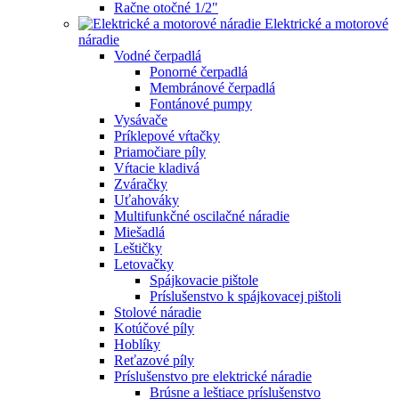
Račne otočné 1/2"
Elektrické a motorové
náradie
Vodné čerpadlá
Ponorné čerpadlá
Membránové čerpadlá
Fontánové pumpy
Vysávače
Príklepové vŕtačky
Priamočiare píly
Vŕtacie kladivá
Zváračky
Uťahováky
Multifunkčné oscilačné náradie
Miešadlá
Leštičky
Letovačky
Spájkovacie pištole
Príslušenstvo k spájkovacej pištoli
Stolové náradie
Kotúčové píly
Hoblíky
Reťazové píly
Príslušenstvo pre elektrické náradie
Brúsne a leštiace príslušenstvo