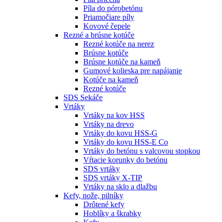
Píla do pórobetónu
Priamočiare píly
Kovové čepele
Rezné a brúsne kotúče
Rezné kotúče na nerez
Brúsne kotúče
Brúsne kotúče na kameň
Gumové kolieska pre napájanie
Kotúče na kameň
Rezné kotúče
SDS Sekáče
Vrtáky
Vrtáky na kov HSS
Vrtáky na drevo
Vrtáky do kovu HSS-G
Vrtáky do kovu HSS-E Co
Vrtáky do betónu s valcovou stopkou
Vŕtacie korunky do betónu
SDS vrtáky
SDS vrtáky X-TIP
Vrtáky na sklo a dlažbu
Kefy, nože, pilníky
Drôtené kefy
Hoblíky a škrabky