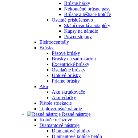
Brúsne hárky
Nekonečné brúsne pásy
Brúsne a leštiace kotúče
Ostatné príslušenstvo
Skľučovadlá a adaptéry
Kapsy na náradie
Power stojany
Elektrocentrály
Brúsky
Pásové brúsky
Brúsky na sadrokartón
Excentrické brúsky
Oscilačné brúsky
Uhlové brúsky
Priame brúsky
Aku
Aku skrutkovače
Aku vŕtačky
Pištole striekacie
Teplovzdušné náradie
Rezné nástroje
Kotúče reťazové
Diamantové nástroje
Diamantové pilníky
Diamantové kotúče-betón