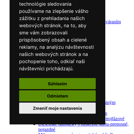
Zváracie káble
technológie sledovania
Zváracie drôty
používame na zlepšenie vášho
CNC rezacie stroje
Elektródy
zážitku z prehliadania našich
Ochrana pred zváraním
webových stránok, na to, aby
Predohrev / Žíhanie
sme vám zobrazovali
Polohovacie systémy
Indukčný ohrev
prispôsobený obsah a cielené
Auto náradie a vybavenie servisov
reklamy, na analýzu návštevnosti
Lakernícke stojany
našich webových stránok a na
Nabíjačky a testery
Navijaky
pochopenie toho, odkiaľ naši
Navijaky ručné
návštevníci prichádzajú.
Navijaky elektrické
Reťazové kladkostroje
Náradie pre uloženie brzdového systému
Súhlasím
Nástroje pre autookná
Nabíjačky/Štartéry
Odmietam
Automatické nabíjačky
Automatické nabíjačky s bezpečnostným
automatickým štartom
Zmeniť moje nastavenia
Nabíjačky/Štartéry s bezpečnostným
automatickým štartom-jednofázové,trojfázové
Dielenské nabíjačky s funkciou štartu-prenosné,
pojazdné