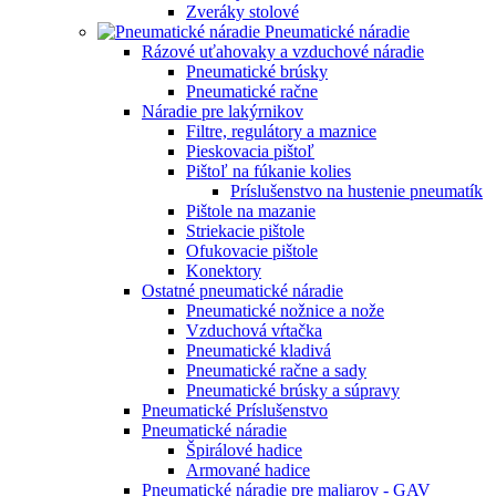
Zveráky stolové
Pneumatické náradie
Rázové uťahovaky a vzduchové náradie
Pneumatické brúsky
Pneumatické račne
Náradie pre lakýrnikov
Filtre, regulátory a maznice
Pieskovacia pištoľ
Pištoľ na fúkanie kolies
Príslušenstvo na hustenie pneumatík
Pištole na mazanie
Striekacie pištole
Ofukovacie pištole
Konektory
Ostatné pneumatické náradie
Pneumatické nožnice a nože
Vzduchová vŕtačka
Pneumatické kladivá
Pneumatické račne a sady
Pneumatické brúsky a súpravy
Pneumatické Príslušenstvo
Pneumatické náradie
Špirálové hadice
Armované hadice
Pneumatické náradie pre maliarov - GAV