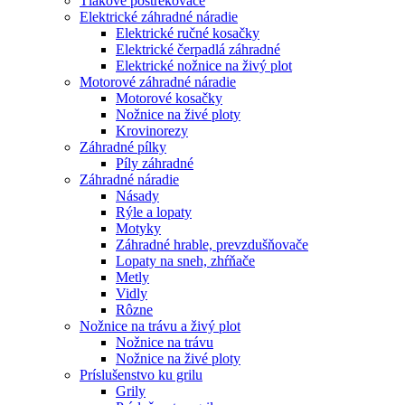
Tlakové postrekovače
Elektrické záhradné náradie
Elektrické ručné kosačky
Elektrické čerpadlá záhradné
Elektrické nožnice na živý plot
Motorové záhradné náradie
Motorové kosačky
Nožnice na živé ploty
Krovinorezy
Záhradné pílky
Píly záhradné
Záhradné náradie
Násady
Rýle a lopaty
Motyky
Záhradné hrable, prevzdušňovače
Lopaty na sneh, zhŕňače
Metly
Vidly
Rôzne
Nožnice na trávu a živý plot
Nožnice na trávu
Nožnice na živé ploty
Príslušenstvo ku grilu
Grily