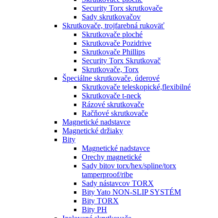
Security Torx skrutkovače
Sady skrutkovačov
Skrutkovače, trojfarebná rukoväť
Skrutkovače ploché
Skrutkovače Pozidrive
Skrutkovače Phillips
Security Torx Skrutkovač
Skrutkovače, Torx
Špeciálne skrutkovače, úderové
Skrutkovače teleskopické,flexibilné
Skrutkovače t-neck
Rázové skrutkovače
Račňové skrutkovače
Magnetické nadstavce
Magnetické držiaky
Bity
Magnetické nadstavce
Orechy magnetické
Sady bitov torx/hex/spline/torx
tamperproof/ribe
Sady nástavcov TORX
Bity Yato NON-SLIP SYSTÉM
Bity TORX
Bity PH