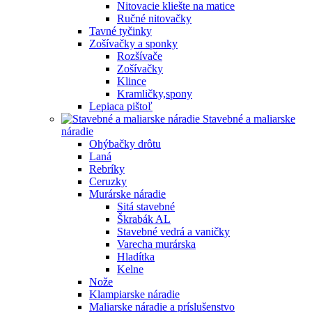
Nitovacie kliešte na matice
Ručné nitovačky
Tavné tyčinky
Zošívačky a sponky
Rozšívače
Zošívačky
Klince
Kramličky,spony
Lepiaca pištoľ
Stavebné a maliarske
náradie
Ohýbačky drôtu
Laná
Rebríky
Ceruzky
Murárske náradie
Sitá stavebné
Škrabák AL
Stavebné vedrá a vaničky
Varecha murárska
Hladítka
Kelne
Nože
Klampiarske náradie
Maliarske náradie a príslušenstvo