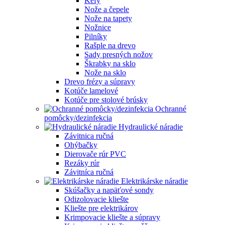
Kefy
Nože a čepele
Nože na tapety
Nožnice
Pilníky
Rašple na drevo
Sady presných nožov
Škrabky na sklo
Nože na sklo
Drevo frézy a súpravy
Kotúče lamelové
Kotúče pre stolové brúsky
Ochranné
pomôcky/dezinfekcia
Hydraulické náradie
Závitnica ručná
Ohýbačky
Dierovače rúr PVC
Rezáky rúr
Závitníca ručná
Elektrikárske náradie
Skúšačky a napäťové sondy
Odizolovacie kliešte
Kliešte pre elektrikárov
Krimpovacie kliešte a súpravy