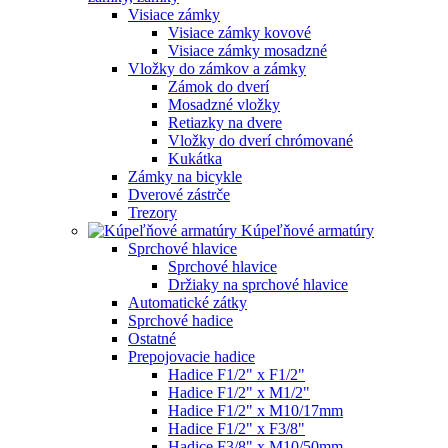
Visiace zámky
Visiace zámky kovové
Visiace zámky mosadzné
Vložky do zámkov a zámky
Zámok do dverí
Mosadzné vložky
Retiazky na dvere
Vložky do dverí chrómované
Kukátka
Zámky na bicykle
Dverové zástrče
Trezory
Kúpeľňové armatúry
Sprchové hlavice
Sprchové hlavice
Držiaky na sprchové hlavice
Automatické zátky
Sprchové hadice
Ostatné
Prepojovacie hadice
Hadice F1/2" x F1/2"
Hadice F1/2" x M1/2"
Hadice F1/2" x M10/17mm
Hadice F1/2" x F3/8"
Hadice F3/8" x M10/50mm