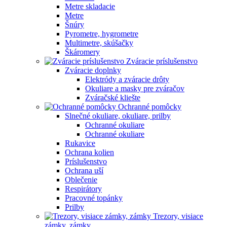
Metre skladacie
Metre
Šnúry
Pyrometre, hygrometre
Multimetre, skúšačky
Škáromery
Zváracie príslušenstvo
Zváracie doplnky
Elektródy a zváracie drôty
Okuliare a masky pre zváračov
Zváračské kliešte
Ochranné pomôcky
Slnečné okuliare, okuliare, prilby
Ochranné okuliare
Ochranné okuliare
Rukavice
Ochrana kolien
Príslušenstvo
Ochrana uší
Oblečenie
Respirátory
Pracovné topánky
Prilby
Trezory, visiace
zámky, zámky