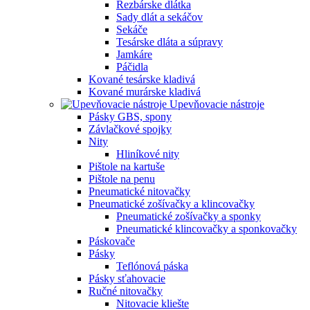
Rezbárske dlátka
Sady dlát a sekáčov
Sekáče
Tesárske dláta a súpravy
Jamkáre
Páčidla
Kované tesárske kladivá
Kované murárske kladivá
Upevňovacie nástroje
Pásky GBS, spony
Závlačkové spojky
Nity
Hliníkové nity
Pištole na kartuše
Pištole na penu
Pneumatické nitovačky
Pneumatické zošívačky a klincovačky
Pneumatické zošívačky a sponky
Pneumatické klincovačky a sponkovačky
Páskovače
Pásky
Teflónová páska
Pásky sťahovacie
Ručné nitovačky
Nitovacie kliešte