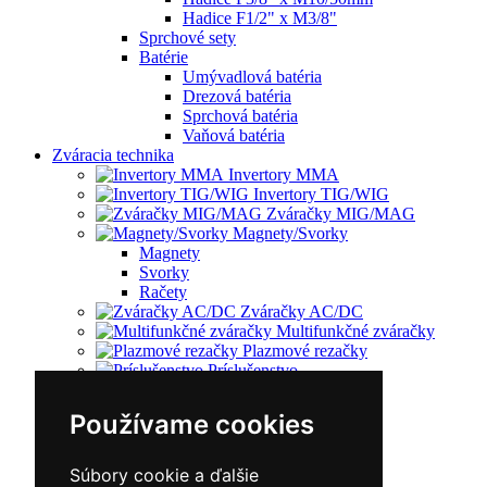
Hadice F1/2" x M3/8"
Sprchové sety
Batérie
Umývadlová batéria
Drezová batéria
Sprchová batéria
Vaňová batéria
Zváracia technika
Invertory MMA
Invertory TIG/WIG
Zváračky MIG/MAG
Magnety/Svorky
Magnety
Svorky
Račety
Zváračky AC/DC
Multifunkčné zváračky
Plazmové rezačky
Príslušenstvo
Redukčný ventil
Vozíky
Používame cookies
Kufríky
Zváracie horáky
Zváracie masky
Súbory cookie a ďalšie