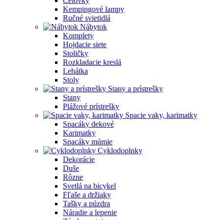
Čelovky
Kempingové lampy
Ručné svietidlá
Nábytok
Komplety
Hojdacie siete
Stoličky
Rozkladacie kreslá
Lehátka
Stoly
Stany a prístrešky
Stany
Plážové prístrešky
Spacie vaky, karimatky
Spacáky dekové
Karimatky
Spacáky múmie
Cyklodoplnky
Dekorácie
Duše
Rôzne
Svetlá na bicykel
Fľaše a držiaky
Tašky a púzdra
Náradie a lepenie