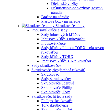
Dielenské vozíky
Príslušenstvo do vozíkov, zostavy
náradia
Brašne na náradie
Plastové boxy na náradie
Skrutkovače a bity
Imbusové kľúče a sady
Sady inbusových kľúčov
Inbusové kľúče s rukoväťou
Inbusové kľúče
Sady kľúčov Inbus a TORX s plastovou
rukoväťou
Sady kľúčov TORX
Imbusové kľúče s T- rukoväťou
Sady skrutkovačov
Skrutkovače, dvojfarebná rukoväť
Skrutkovač
Sady skrutkovačov
Skrutkovače úderové
Skrutkovače Phillips
Skrutkovače, Torx
Skrutkovače, hi-tec a sady
Phillips skrutkovače
Torx skrutkovače
Skrutkovače ploché