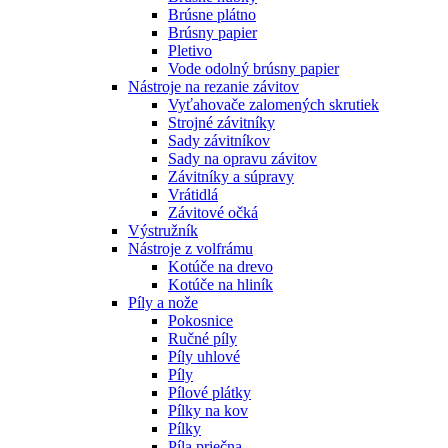
Brúsne plátno
Brúsny papier
Pletivo
Vode odolný brúsny papier
Nástroje na rezanie závitov
Vyťahovače zalomených skrutiek
Strojné závitníky
Sady závitníkov
Sady na opravu závitov
Závitníky a súpravy
Vrátidlá
Závitové očká
Výstružník
Nástroje z volfrámu
Kotúče na drevo
Kotúče na hliník
Píly a nože
Pokosnice
Ručné píly
Píly uhlové
Píly
Pílové plátky
Pílky na kov
Pílky
Píla priečna