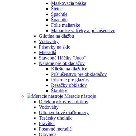
Maskovacia páska
Štetce
Špachtle
Špachtle
Fólie maliarske
Maliarske valčeky a príslušenstvo
Gilotína na dlažbu
Vodováhy
Prísavky na sklo
Miešadlá
Stavebné Háčiky "Juco"
Náradie pre obkladačov
Kliešte na dlaždice
Príslušenstvo pre obkladačov
Prístroje pre glazúry
Rezačky obkladov
Škrabky
Meracie nástroje
Detektory kovov a drôtov
Vodováhy
Ultrazvukové diaľkomery
Tesársky uholník
Pravítka
Posuvné meradlá
Olovnica