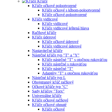
Kľúče
Kľúče očkové polootvorené
Kľúče očkové s kĺbom-polootvorené
Kľúče očkové-polootvorené
Kľúče vidlicové
Kľúče vidlicové
Kľúče vidlicové leštená hlava
Račňové kľúče
Kľúče úderové
Kľúče očkové úderové
Kľúče vidlicové úderové
Nastaviteľné kľúče
Nástrčné kľúče typ "T" a "Y"
Kľúče nástrčné "T" s otočnou rukoväťou
Kľúče nástrčné s rukoväťou
Kľúče nástrčné "T"
Adaptéry "T" s otočnou rukoväťou
Nástrčné kľúče typ L
Obojstranný kľúč račňový
Očkové kľúče typ "C"
Sady kľúčov "Torx"
Univerzálne kľúče
Kľúče očkové račňové
Kľúče očkové ohnuté
Kľúče očkové