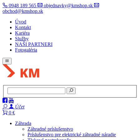
0948 189 565
objednavky@kmshop.sk
obchod@kmshop.sk
Úvod
Kontakt
Kariéra
Služby
NAŠI PARTNERI
Fotogaléria
Účet
0 €
Záhrada
Záhradné príslušenstvo
Príslušenstvo pre elektrické záhradné náradie