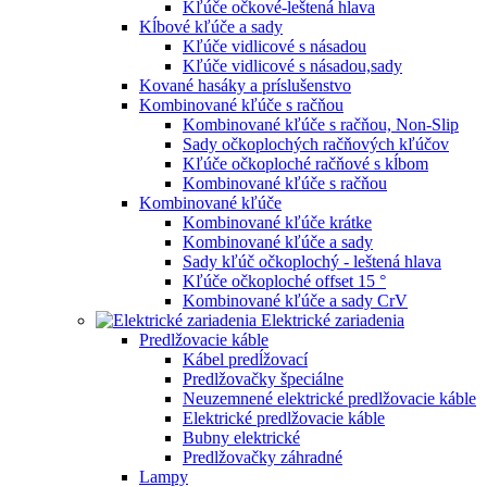
Kľúče očkové-leštená hlava
Kĺbové kľúče a sady
Kľúče vidlicové s násadou
Kľúče vidlicové s násadou,sady
Kované hasáky a príslušenstvo
Kombinované kľúče s račňou
Kombinované kľúče s račňou, Non-Slip
Sady očkoplochých račňových kľúčov
Kľúče očkoploché račňové s kĺbom
Kombinované kľúče s račňou
Kombinované kľúče
Kombinované kľúče krátke
Kombinované kľúče a sady
Sady kľúč očkoplochý - leštená hlava
Kľúče očkoploché offset 15 °
Kombinované kľúče a sady CrV
Elektrické zariadenia
Predlžovacie káble
Kábel predĺžovací
Predlžovačky špeciálne
Neuzemnené elektrické predlžovacie káble
Elektrické predlžovacie káble
Bubny elektrické
Predlžovačky záhradné
Lampy