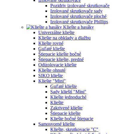
Izolované skrutkovače
Pozidriv izolované skrutkovače
Izolované skrutkovače sady
Izolované skrutkovače ploché
Izolované skrutkovače Phillips
Kliešte a hasáky
Univerzálne kliešte
Kliešte na obklady a dlažbu
Kliešte rovné
Guľaté kliešte
Štiepacie kliešte bočné
Štiepacie kliešte, predné
Odizolovacie kliešte
Kliešte ohnuté
SIKO kliešte
Kliešte "Mini"
Guľaté kliešte
Sady klieští "Mini"
Kliešte jednoduché
Kliešte
Zakrivené kliešte
Štiepacie kliešte
Kliešte bočné štiepacie
Samosvorné kliešte
Kliešte, skrutkovacie "C"