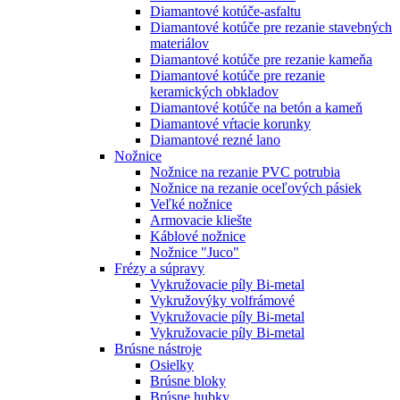
Diamantové kotúče-asfaltu
Diamantové kotúče pre rezanie stavebných
materiálov
Diamantové kotúče pre rezanie kameňa
Diamantové kotúče pre rezanie
keramických obkladov
Diamantové kotúče na betón a kameň
Diamantové vŕtacie korunky
Diamantové rezné lano
Nožnice
Nožnice na rezanie PVC potrubia
Nožnice na rezanie oceľových pásiek
Veľké nožnice
Armovacie kliešte
Káblové nožnice
Nožnice "Juco"
Frézy a súpravy
Vykružovacie píly Bi-metal
Vykružovýky volfrámové
Vykružovacie píly Bi-metal
Vykružovacie píly Bi-metal
Brúsne nástroje
Osielky
Brúsne bloky
Brúsne hubky