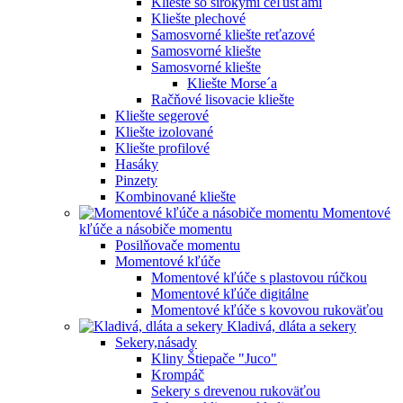
Kliešte so širokými čeľusťami
Kliešte plechové
Samosvorné kliešte reťazové
Samosvorné kliešte
Samosvorné kliešte
Kliešte Morse´a
Račňové lisovacie kliešte
Kliešte segerové
Kliešte izolované
Kliešte profilové
Hasáky
Pinzety
Kombinované kliešte
Momentové
kľúče a násobiče momentu
Posilňovače momentu
Momentové kľúče
Momentové kľúče s plastovou rúčkou
Momentové kľúče digitálne
Momentové kľúče s kovovou rukoväťou
Kladivá, dláta a sekery
Sekery,násady
Kliny Štiepače "Juco"
Krompáč
Sekery s drevenou rukoväťou