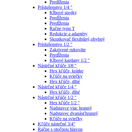
Predĺženia
Príslušenstvo 1/4 "
Kĺbové spojky
Predĺženia
Predĺženia
Račne typu T
Redukcie a adaptéry
Skrutkovač flexibilný,ohybný
Príslušenstvo 1/2 "
Zakrivené rukoväte
Predĺženia
Kĺbové kardany 1/2 "
Nástrčné kľúče 3/8 "
Hex kľúče, krátke
Kľúče na sviečky
Hex kľúče, dlhé
Nástrčné kľúče 1/4 "
Hex kľúče, dlhé
Nástrčné kľúče 1/2 "
Hex kľúče 1/2 "
Nadstavce viac hranný
Nadstavec dvanásťhranný
Kľúče na sviečky
Kľúče nástrčné 3/4"
Račne s otočnou hlavou