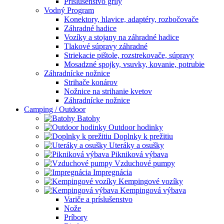
Príslušenstvo grily
Vodný Program
Konektory, hlavice, adaptéry, rozbočovače
Záhradné hadice
Vozíky a stojany na záhradné hadice
Tlakové súpravy záhradné
Striekacie pištole, rozstrekovače, súpravy
Mosadzné spojky, vsuvky, kovanie, potrubie
Záhradnícke nožnice
Strihače konárov
Nožnice na strihanie kvetov
Záhradnícke nožnice
Camping / Outdoor
Batohy
Outdoor hodinky
Doplnky k prežitiu
Uteráky a osušky
Pikniková výbava
Vzduchové pumpy
Impregnácia
Kempingové vozíky
Kempingová výbava
Variče a príslušenstvo
Nože
Príbory