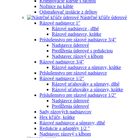
Krimpovacie kliešte s račňou
Nožnice na káble
Odstraňovač izolácie z drôtov
Nástrčné kľúče úderové
Rázové nadstavce 1"
Rázové nadstavce , dlhé
Rázové nadstavce, krátke
Príslušenstvo pre rázové nadstavce 3/4"
Nadstavce úderové
Predĺženia úderové s redukciou
Nadstavec rázový s kĺbom
Rázové nadstavce 3/4"
Rázové nadstavce a súpravy, krátke
Príslušenstvo pre rázové nadstavce
Rázové nadstavce 1/2"
Rázové uťahováky a súpravy, dlhé
Rázové uťahováky a súpravy, krátke
Príslušenstvo pre rázové nadstavce 1/2"
Nadstavce úderové
Predĺženia úderové
Sady rázových nadstavcov
Hex kľúče, krátke
Rázové nadstavce a súpravy, dlhé
Redukcie a adaptéry 1/2 "
Nadstavec rázový s kĺbom