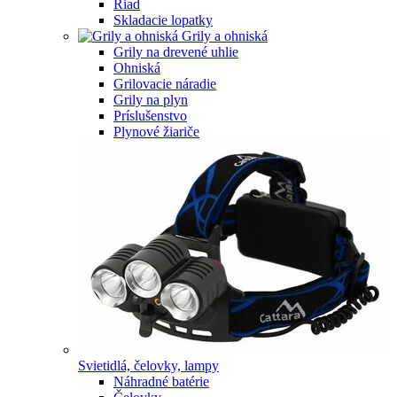
Riad
Skladacie lopatky
Grily a ohniská
Grily na drevené uhlie
Ohniská
Grilovacie náradie
Grily na plyn
Príslušenstvo
Plynové žiariče
Svietidlá, čelovky, lampy
Náhradné batérie