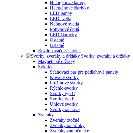
Halogénové lampy
Halogénové žiarivky
LED lampy
LED svetlá
Neónové svetlá
Pohybové čidlá
LED žiarovky
Ostatné
Ostatné
Rozdeľovače zásuviek
Svorky, zveráky a držiaky
Magnetické držiaky
Svierky
Sťahovací pás pre podlahové panely
Kované svorky
Pružinové svorky
Rýchlo-svorky
Svorky typ C
Svorky typ F
Uhlové svorky
Svorky račňové
Zveráky
Zveráky otočné
Zveráky na trúbky
Zveráky zámočnícke