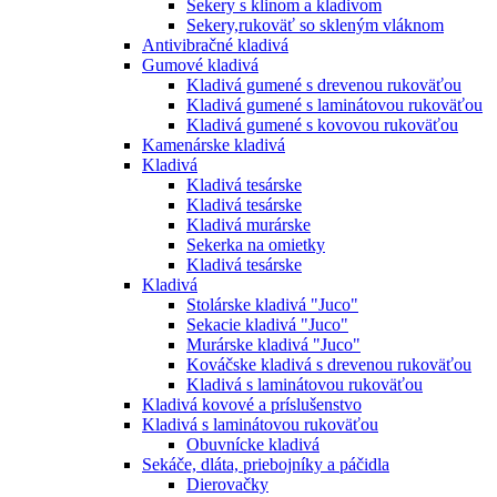
Sekery s klinom a kladivom
Sekery,rukoväť so skleným vláknom
Antivibračné kladivá
Gumové kladivá
Kladivá gumené s drevenou rukoväťou
Kladivá gumené s laminátovou rukoväťou
Kladivá gumené s kovovou rukoväťou
Kamenárske kladivá
Kladivá
Kladivá tesárske
Kladivá tesárske
Kladivá murárske
Sekerka na omietky
Kladivá tesárske
Kladivá
Stolárske kladivá "Juco"
Sekacie kladivá "Juco"
Murárske kladivá "Juco"
Kováčske kladivá s drevenou rukoväťou
Kladivá s laminátovou rukoväťou
Kladivá kovové a príslušenstvo
Kladivá s laminátovou rukoväťou
Obuvnícke kladivá
Sekáče, dláta, priebojníky a páčidla
Dierovačky