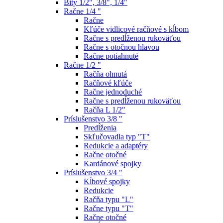
Bity 1/2", 3/8", 1/4"
Račne 1/4 "
Račne
Kľúče vidlicové račňové s kĺbom
Račne s predĺženou rukoväťou
Račne s otočnou hlavou
Račne potiahnuté
Račne 1/2 "
Račňa ohnutá
Račňové kľúče
Račne jednoduché
Račne s predĺženou rukoväťou
Račňa L 1/2"
Príslušenstvo 3/8 "
Predĺženia
Skľučovadla typ "T"
Redukcie a adaptéry
Račne otočné
Kardánové spojky
Príslušenstvo 3/4 "
Kĺbové spojky
Redukcie
Račňa typu "L"
Račne typu "T"
Račne otočné