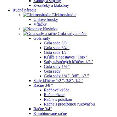
Zámky a stojany
Zvončeky a klaksóny
Ručné náradie
Elektronáradie
Uhlové brúsky
Vŕtačky
Novinky
Gola sady a račne
Gola sady
Gola sada 3/8 "
Gola sada 3/4 "
Gola sada 1/2 "
Kľúče a nadstavce "Torx"
Sady nástrčných kľúčov 1/2 "
Gola sady 1/4 "
Gola sady
Gola sady 1/4 ", 3/8", 1/2 "
Sady kľúčov 1/2 ", 3/8", 1/4 "
Račne 3/8 "
Račňové kľúče
Račne rôzne
Račne s poistkou
Račne s predĺženou rukoväťou
Račne 3/4“
Kombinované račne