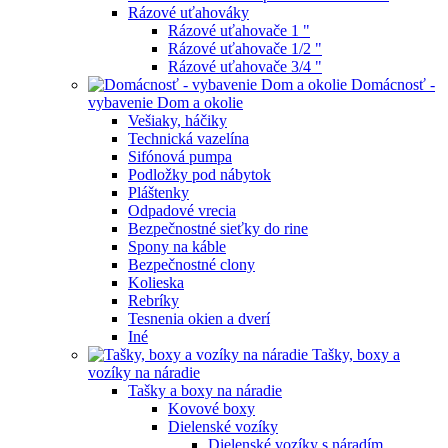
Rázové uťahováky
Rázové uťahovače 1 "
Rázové uťahovače 1/2 "
Rázové uťahovače 3/4 "
Domácnosť -
vybavenie Dom a okolie
Vešiaky, háčiky
Technická vazelína
Sifónová pumpa
Podložky pod nábytok
Pláštenky
Odpadové vrecia
Bezpečnostné sieťky do rine
Spony na káble
Bezpečnostné clony
Kolieska
Rebríky
Tesnenia okien a dverí
Iné
Tašky, boxy a
vozíky na náradie
Tašky a boxy na náradie
Kovové boxy
Dielenské vozíky
Dielenské vozíky s náradím