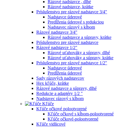
Rázové nadstavce , dlhé
Rázové nadstavce, krátke
Príslušenstvo pre rázové nadstavce 3/4"
Nadstavce úderové
Predĺženia úderové s redukciou
Nadstavec rázový s kĺbom
Rázové nadstavce 3/4"
Rázové nadstavce a súpravy, krátke
Príslušenstvo pre rázové nadstavce
Rázové nadstavce 1/2"
Rázové uťahováky a súpravy, dlhé
Rázové uťahováky a súpravy, krátke
Príslušenstvo pre rázové nadstavce 1/2"
Nadstavce úderové
Predĺženia úderové
Sady rázových nadstavcov
Hex kľúče, krátke
Rázové nadstavce a súpravy, dlhé
Redukcie a adaptéry 1/2 "
Nadstavec rázový s kĺbom
Kľúče
Kľúče očkové polootvorené
Kľúče očkové s kĺbom-polootvorené
Kľúče očkové-polootvorené
Kľúče vidlicové