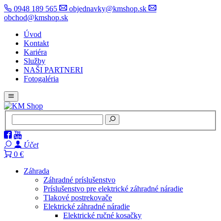
0948 189 565
objednavky@kmshop.sk
obchod@kmshop.sk
Úvod
Kontakt
Kariéra
Služby
NAŠI PARTNERI
Fotogaléria
Účet
0 €
Záhrada
Záhradné príslušenstvo
Príslušenstvo pre elektrické záhradné náradie
Tlakové postrekovače
Elektrické záhradné náradie
Elektrické ručné kosačky