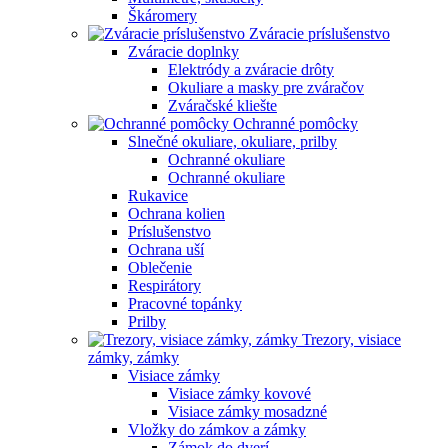
Škáromery
Zváracie príslušenstvo
Zváracie doplnky
Elektródy a zváracie drôty
Okuliare a masky pre zváračov
Zváračské kliešte
Ochranné pomôcky
Slnečné okuliare, okuliare, prilby
Ochranné okuliare
Ochranné okuliare
Rukavice
Ochrana kolien
Príslušenstvo
Ochrana uší
Oblečenie
Respirátory
Pracovné topánky
Prilby
Trezory, visiace
zámky, zámky
Visiace zámky
Visiace zámky kovové
Visiace zámky mosadzné
Vložky do zámkov a zámky
Zámok do dverí