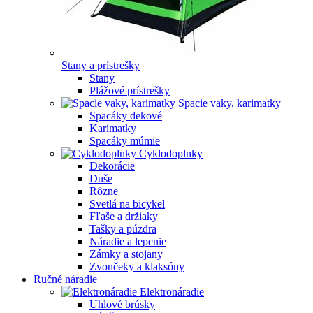
Stany a prístrešky
Stany
Plážové prístrešky
Spacie vaky, karimatky
Spacáky dekové
Karimatky
Spacáky múmie
Cyklodoplnky
Dekorácie
Duše
Rôzne
Svetlá na bicykel
Fľaše a držiaky
Tašky a púzdra
Náradie a lepenie
Zámky a stojany
Zvončeky a klaksóny
Ručné náradie
Elektronáradie
Uhlové brúsky