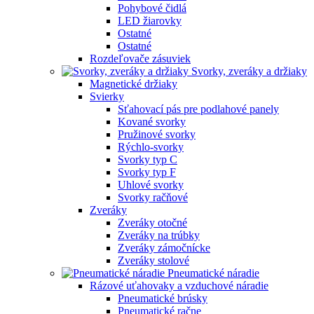
Pohybové čidlá
LED žiarovky
Ostatné
Ostatné
Rozdeľovače zásuviek
Svorky, zveráky a držiaky
Magnetické držiaky
Svierky
Sťahovací pás pre podlahové panely
Kované svorky
Pružinové svorky
Rýchlo-svorky
Svorky typ C
Svorky typ F
Uhlové svorky
Svorky račňové
Zveráky
Zveráky otočné
Zveráky na trúbky
Zveráky zámočnícke
Zveráky stolové
Pneumatické náradie
Rázové uťahovaky a vzduchové náradie
Pneumatické brúsky
Pneumatické račne