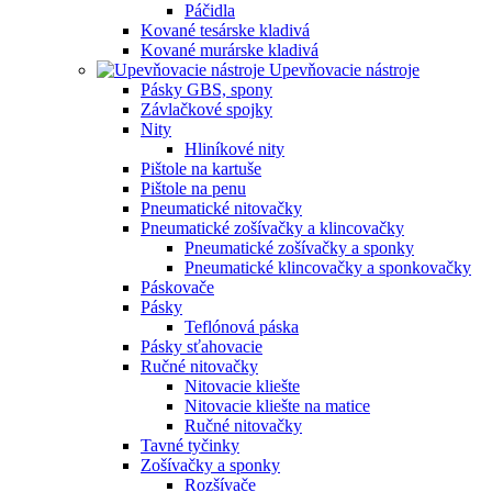
Páčidla
Kované tesárske kladivá
Kované murárske kladivá
Upevňovacie nástroje
Pásky GBS, spony
Závlačkové spojky
Nity
Hliníkové nity
Pištole na kartuše
Pištole na penu
Pneumatické nitovačky
Pneumatické zošívačky a klincovačky
Pneumatické zošívačky a sponky
Pneumatické klincovačky a sponkovačky
Páskovače
Pásky
Teflónová páska
Pásky sťahovacie
Ručné nitovačky
Nitovacie kliešte
Nitovacie kliešte na matice
Ručné nitovačky
Tavné tyčinky
Zošívačky a sponky
Rozšívače