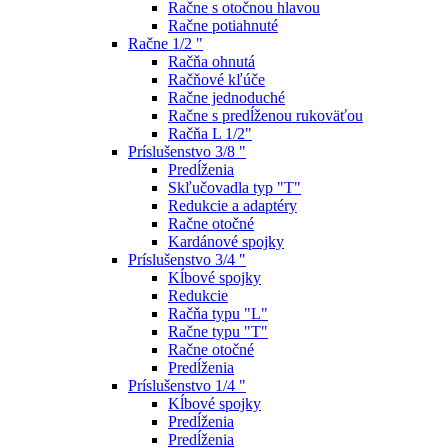
Račne s otočnou hlavou
Račne potiahnuté
Račne 1/2 "
Račňa ohnutá
Račňové kľúče
Račne jednoduché
Račne s predĺženou rukoväťou
Račňa L 1/2"
Príslušenstvo 3/8 "
Predĺženia
Skľučovadla typ "T"
Redukcie a adaptéry
Račne otočné
Kardánové spojky
Príslušenstvo 3/4 "
Kĺbové spojky
Redukcie
Račňa typu "L"
Račne typu "T"
Račne otočné
Predĺženia
Príslušenstvo 1/4 "
Kĺbové spojky
Predĺženia
Predĺženia