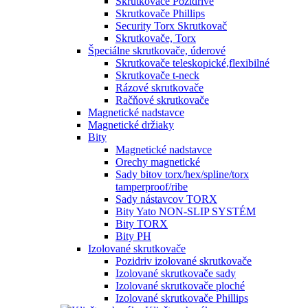
Skrutkovače Pozidrive
Skrutkovače Phillips
Security Torx Skrutkovač
Skrutkovače, Torx
Špeciálne skrutkovače, úderové
Skrutkovače teleskopické,flexibilné
Skrutkovače t-neck
Rázové skrutkovače
Račňové skrutkovače
Magnetické nadstavce
Magnetické držiaky
Bity
Magnetické nadstavce
Orechy magnetické
Sady bitov torx/hex/spline/torx
tamperproof/ribe
Sady nástavcov TORX
Bity Yato NON-SLIP SYSTÉM
Bity TORX
Bity PH
Izolované skrutkovače
Pozidriv izolované skrutkovače
Izolované skrutkovače sady
Izolované skrutkovače ploché
Izolované skrutkovače Phillips