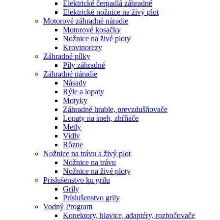
Elektrické čerpadlá záhradné
Elektrické nožnice na živý plot
Motorové záhradné náradie
Motorové kosačky
Nožnice na živé ploty
Krovinorezy
Záhradné pílky
Píly záhradné
Záhradné náradie
Násady
Rýle a lopaty
Motyky
Záhradné hrable, prevzdušňovače
Lopaty na sneh, zhŕňače
Metly
Vidly
Rôzne
Nožnice na trávu a živý plot
Nožnice na trávu
Nožnice na živé ploty
Príslušenstvo ku grilu
Grily
Príslušenstvo grily
Vodný Program
Konektory, hlavice, adaptéry, rozbočovače