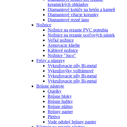
keramických obkladov
Diamantové kotúče na betón a kameň
Diamantové vŕtacie korunky
Diamantové rezné lano
Nožnice
Nožnice na rezanie PVC potrubia
Nožnice na rezanie oceľových pásiek
Veľké nožnice
Armovacie kliešte
Káblové nožnice
Nožnice "Juco"
Frézy a súpravy
Vykružovacie píly Bi-metal
Vykružovýky volfrámové
Vykružovacie píly Bi-metal
Vykružovacie píly Bi-metal
Brúsne nástroje
Osielky
Brúsne bloky
Brúsne hubky
Brúsne plátno
Brúsny papier
Pletivo
Vode odolný brúsny papier
Nástroje na rezanie závitov