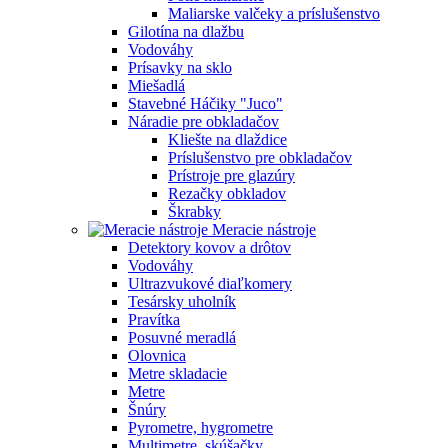
Maliarske valčeky a príslušenstvo
Gilotína na dlažbu
Vodováhy
Prísavky na sklo
Miešadlá
Stavebné Háčiky "Juco"
Náradie pre obkladačov
Kliešte na dlaždice
Príslušenstvo pre obkladačov
Prístroje pre glazúry
Rezačky obkladov
Škrabky
Meracie nástroje
Detektory kovov a drôtov
Vodováhy
Ultrazvukové diaľkomery
Tesársky uholník
Pravítka
Posuvné meradlá
Olovnica
Metre skladacie
Metre
Šnúry
Pyrometre, hygrometre
Multimetre, skúšačky