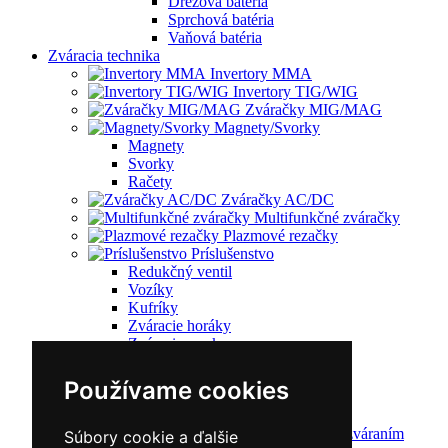
Drezová batéria
Sprchová batéria
Vaňová batéria
Zváracia technika
Invertory MMA
Invertory TIG/WIG
Zváračky MIG/MAG
Magnety/Svorky
Magnety
Svorky
Račety
Zváračky AC/DC
Multifunkčné zváračky
Plazmové rezačky
Príslušenstvo
Redukčný ventil
Vozíky
Kufríky
Zváracie horáky
Zváracie masky
Zváracie káble
Zváracie drôty
Používame cookies
CNC rezacie stroje
Elektródy
Ochrana pred zváraním
Súbory cookie a ďalšie