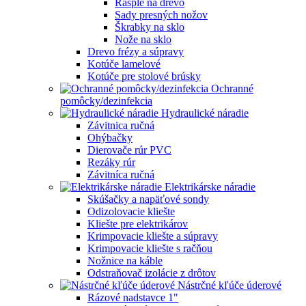
Rašple na drevo
Sady presných nožov
Škrabky na sklo
Nože na sklo
Drevo frézy a súpravy
Kotúče lamelové
Kotúče pre stolové brúsky
Ochranné
pomôcky/dezinfekcia
Hydraulické náradie
Závitnica ručná
Ohýbačky
Dierovače rúr PVC
Rezáky rúr
Závitníca ručná
Elektrikárske náradie
Skúšačky a napäťové sondy
Odizolovacie kliešte
Kliešte pre elektrikárov
Krimpovacie kliešte a súpravy
Krimpovacie kliešte s račňou
Nožnice na káble
Odstraňovač izolácie z drôtov
Nástrčné kľúče úderové
Rázové nadstavce 1"