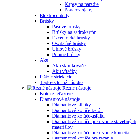
Kapsy na náradie
Power stojany
Elektrocentrály
Brúsky
Pásové brúsky
Brúsky na sadrokartón
Excentrické brúsky
Oscilačné brúsky
Uhlové brúsky
Priame brúsky
Aku
Aku skrutkovače
Aku vŕtačky
Pištole striekacie
Teplovzdušné náradie
Rezné nástroje
Kotúče reťazové
Diamantové nástroje
Diamantové pilníky
Diamantové kotúče-betón
Diamantové kotúče-asfaltu
Diamantové kotúče pre rezanie stavebných
materiálov
Diamantové kotúče pre rezanie kameňa
Diamantové kotúče pre rezanie