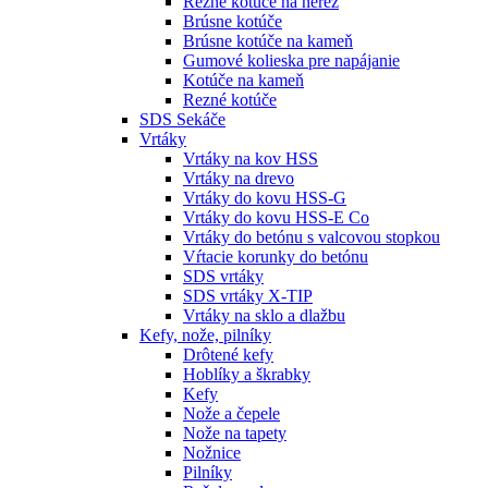
Rezné kotúče na nerez
Brúsne kotúče
Brúsne kotúče na kameň
Gumové kolieska pre napájanie
Kotúče na kameň
Rezné kotúče
SDS Sekáče
Vrtáky
Vrtáky na kov HSS
Vrtáky na drevo
Vrtáky do kovu HSS-G
Vrtáky do kovu HSS-E Co
Vrtáky do betónu s valcovou stopkou
Vŕtacie korunky do betónu
SDS vrtáky
SDS vrtáky X-TIP
Vrtáky na sklo a dlažbu
Kefy, nože, pilníky
Drôtené kefy
Hoblíky a škrabky
Kefy
Nože a čepele
Nože na tapety
Nožnice
Pilníky