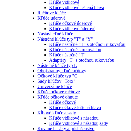
Kľúče vidlicové
Kľúče vidlicové leštená hlava
Račňové kľúče
Kľúče úderové
Kľúče očkové úderové
Kľúče vidlicové úderové
Nastaviteľné kľúče
Nástrčné kľúče typ "T" a "Y"
Kľúče nástrčné "T" s otočnou rukoväťou
Kľúče nástrčné s rukoväťou
Kľúče nástrčné "T"
Adaptéry "T" s otočnou rukoväťou
Nástrčné kľúče typ L
Obojstranný kľúč račňový
Očkové kľúče typ "C"
Sady kľúčov "Torx"
Univerzálne kľúče
Kľúče očkové račňové
Kľúče očkové ohnuté
Kľúče očkové
Kľúče očkové-leštená hlava
Kĺbové kľúče a sady
Kľúče vidlicové s násadou
Kľúče vidlicové s násadou,sady
Kované hasáky a príslušenstvo