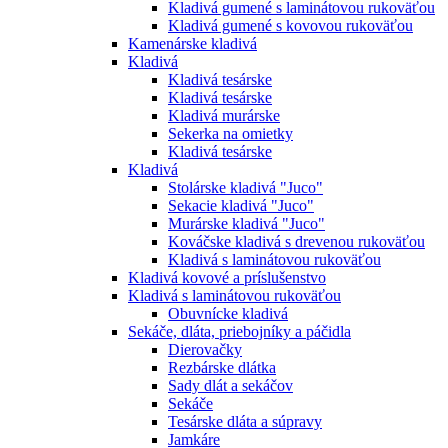
Kladivá gumené s laminátovou rukoväťou
Kladivá gumené s kovovou rukoväťou
Kamenárske kladivá
Kladivá
Kladivá tesárske
Kladivá tesárske
Kladivá murárske
Sekerka na omietky
Kladivá tesárske
Kladivá
Stolárske kladivá "Juco"
Sekacie kladivá "Juco"
Murárske kladivá "Juco"
Kováčske kladivá s drevenou rukoväťou
Kladivá s laminátovou rukoväťou
Kladivá kovové a príslušenstvo
Kladivá s laminátovou rukoväťou
Obuvnícke kladivá
Sekáče, dláta, priebojníky a páčidla
Dierovačky
Rezbárske dlátka
Sady dlát a sekáčov
Sekáče
Tesárske dláta a súpravy
Jamkáre