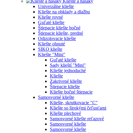
Kliešte a hasáky
Univerzálne kliešte
Kliešte na obklady a dlažbu
Kliešte rovné
Guľaté kliešte
Štiepacie kliešte bočné
Štiepacie kliešte, predné
Odizolovacie kliešte
Kliešte ohnuté
SIKO kliešte
Kliešte "Mini"
Guľaté kliešte
Sady klieští "Mini"
Kliešte jednoduché
Kliešte
Zakrivené kliešte
Štiepacie kliešte
Kliešte bočné štiepacie
Samosvorné kliešte
Kliešte, skrutkovacie "C"
Kliešte so širokými čeľusťami
Kliešte plechové
Samosvorné kliešte reťazové
Samosvorné kliešte
Samosvorné kliešte