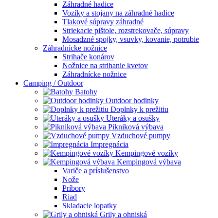
Záhradné hadice
Vozíky a stojany na záhradné hadice
Tlakové súpravy záhradné
Striekacie pištole, rozstrekovače, súpravy
Mosadzné spojky, vsuvky, kovanie, potrubie
Záhradnícke nožnice
Strihače konárov
Nožnice na strihanie kvetov
Záhradnícke nožnice
Camping / Outdoor
Batohy
Outdoor hodinky
Doplnky k prežitiu
Uteráky a osušky
Pikniková výbava
Vzduchové pumpy
Impregnácia
Kempingové vozíky
Kempingová výbava
Variče a príslušenstvo
Nože
Príbory
Riad
Skladacie lopatky
Grily a ohniská