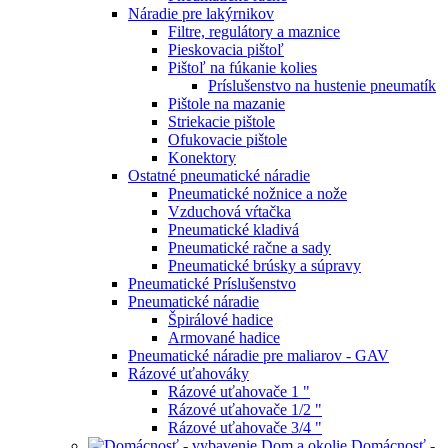
Náradie pre lakýrnikov
Filtre, regulátory a maznice
Pieskovacia pištoľ
Pištoľ na fúkanie kolies
Príslušenstvo na hustenie pneumatík
Pištole na mazanie
Striekacie pištole
Ofukovacie pištole
Konektory
Ostatné pneumatické náradie
Pneumatické nožnice a nože
Vzduchová vŕtačka
Pneumatické kladivá
Pneumatické račne a sady
Pneumatické brúsky a súpravy
Pneumatické Príslušenstvo
Pneumatické náradie
Špirálové hadice
Armované hadice
Pneumatické náradie pre maliarov - GAV
Rázové uťahováky
Rázové uťahovače 1 "
Rázové uťahovače 1/2 "
Rázové uťahovače 3/4 "
Domácnosť -