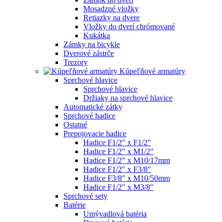
Mosadzné vložky
Retiazky na dvere
Vložky do dverí chrómované
Kukátka
Zámky na bicykle
Dverové zástrče
Trezory
Kúpeľňové armatúry
Sprchové hlavice
Sprchové hlavice
Držiaky na sprchové hlavice
Automatické zátky
Sprchové hadice
Ostatné
Prepojovacie hadice
Hadice F1/2" x F1/2"
Hadice F1/2" x M1/2"
Hadice F1/2" x M10/17mm
Hadice F1/2" x F3/8"
Hadice F3/8" x M10/50mm
Hadice F1/2" x M3/8"
Sprchové sety
Batérie
Umývadlová batéria