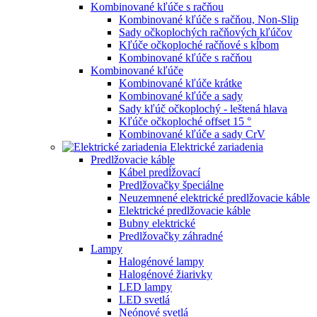
Kombinované kľúče s račňou
Kombinované kľúče s račňou, Non-Slip
Sady očkoplochých račňových kľúčov
Kľúče očkoploché račňové s kĺbom
Kombinované kľúče s račňou
Kombinované kľúče
Kombinované kľúče krátke
Kombinované kľúče a sady
Sady kľúč očkoplochý - leštená hlava
Kľúče očkoploché offset 15 °
Kombinované kľúče a sady CrV
Elektrické zariadenia
Predlžovacie káble
Kábel predĺžovací
Predlžovačky špeciálne
Neuzemnené elektrické predlžovacie káble
Elektrické predlžovacie káble
Bubny elektrické
Predlžovačky záhradné
Lampy
Halogénové lampy
Halogénové žiarivky
LED lampy
LED svetlá
Neónové svetlá