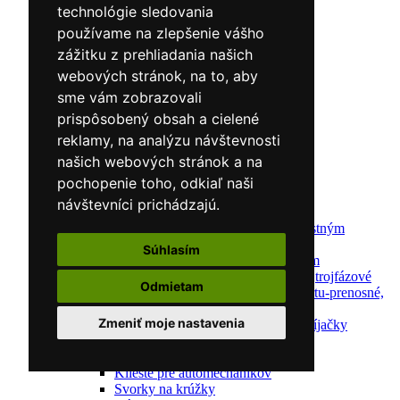
Predohrev / Žíhanie
technológie sledovania
Polohovacie systémy
používame na zlepšenie vášho
Indukčný ohrev
Auto náradie a vybavenie servisov
zážitku z prehliadania našich
Lakernícke stojany
webových stránok, na to, aby
Nabíjačky a testery
sme vám zobrazovali
Navijaky
Navijaky ručné
prispôsobený obsah a cielené
Navijaky elektrické
reklamy, na analýzu návštevnosti
Reťazové kladkostroje
našich webových stránok a na
Náradie pre uloženie brzdového systému
Nástroje pre autookná
pochopenie toho, odkiaľ naši
Nabíjačky/Štartéry
návštevníci prichádzajú.
Automatické nabíjačky
Automatické nabíjačky s bezpečnostným
automatickým štartom
Súhlasím
Nabíjačky/Štartéry s bezpečnostným
automatickým štartom-jednofázové,trojfázové
Odmietam
Dielenské nabíjačky s funkciou štartu-prenosné,
pojazdné
Zmeniť moje nastavenia
Mikroprocesorové automatické nabíjačky
Dielenské nabíjačky
Nástroje pre servis motorov
Kliešte pre automechanikov
Svorky na krúžky