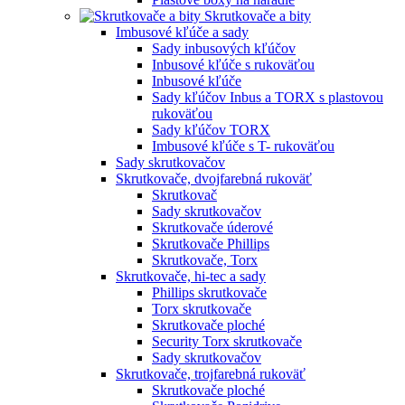
Skrutkovače a bity
Imbusové kľúče a sady
Sady inbusových kľúčov
Inbusové kľúče s rukoväťou
Inbusové kľúče
Sady kľúčov Inbus a TORX s plastovou
rukoväťou
Sady kľúčov TORX
Imbusové kľúče s T- rukoväťou
Sady skrutkovačov
Skrutkovače, dvojfarebná rukoväť
Skrutkovač
Sady skrutkovačov
Skrutkovače úderové
Skrutkovače Phillips
Skrutkovače, Torx
Skrutkovače, hi-tec a sady
Phillips skrutkovače
Torx skrutkovače
Skrutkovače ploché
Security Torx skrutkovače
Sady skrutkovačov
Skrutkovače, trojfarebná rukoväť
Skrutkovače ploché