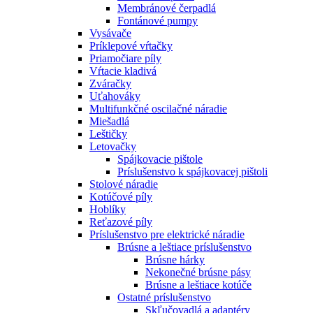
Membránové čerpadlá
Fontánové pumpy
Vysávače
Príklepové vŕtačky
Priamočiare píly
Vŕtacie kladivá
Zváračky
Uťahováky
Multifunkčné oscilačné náradie
Miešadlá
Leštičky
Letovačky
Spájkovacie pištole
Príslušenstvo k spájkovacej pištoli
Stolové náradie
Kotúčové píly
Hoblíky
Reťazové píly
Príslušenstvo pre elektrické náradie
Brúsne a leštiace príslušenstvo
Brúsne hárky
Nekonečné brúsne pásy
Brúsne a leštiace kotúče
Ostatné príslušenstvo
Skľučovadlá a adaptéry