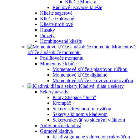
Kliešte Morse´a
Račňové lisovacie kliešte
Kliešte segerové
Kliešte izolované
Kliešte profilové
Hasáky
Pinzety
Kombinované kliešte
Momentové
kľúče a násobiče momentu
Posilňovače momentu
Momentové kľúče
Momentové kľúče s plastovou rúčkou
Momentové kľúče digitálne
Momentové kľúče s kovovou rukoväťou
Kladivá, dláta a sekery
Sekery,násady
Kliny Štiepače "Juco"
Krompáč
Sekery s drevenou rukoväťou
Sekery s klinom a kladivom
Sekery,rukoväť so skleným vláknom
Antivibračné kladivá
Gumové kladivá
Kladivá gumené s drevenou rukoväťou