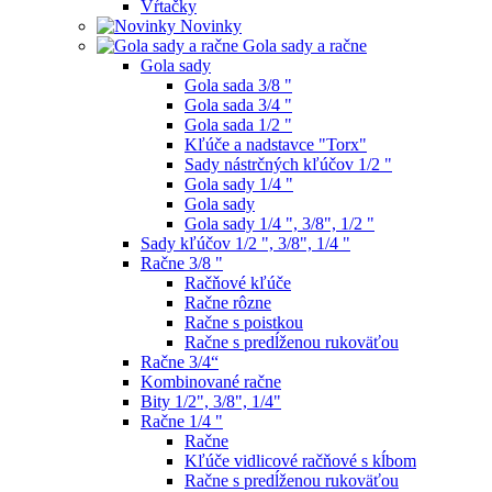
Vŕtačky
Novinky
Gola sady a račne
Gola sady
Gola sada 3/8 "
Gola sada 3/4 "
Gola sada 1/2 "
Kľúče a nadstavce "Torx"
Sady nástrčných kľúčov 1/2 "
Gola sady 1/4 "
Gola sady
Gola sady 1/4 ", 3/8", 1/2 "
Sady kľúčov 1/2 ", 3/8", 1/4 "
Račne 3/8 "
Račňové kľúče
Račne rôzne
Račne s poistkou
Račne s predĺženou rukoväťou
Račne 3/4“
Kombinované račne
Bity 1/2", 3/8", 1/4"
Račne 1/4 "
Račne
Kľúče vidlicové račňové s kĺbom
Račne s predĺženou rukoväťou