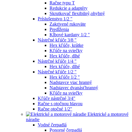
Račne typu T
Redukcie a adaptéry
Skrutkovač flexibilný,ohybný
Príslušenstvo 1/2 "
Zakrivené rukoväte
Predĺženia
Kĺbové kardany 1/2 "
Nástrčné kľúče 3/8 "
Hex kľúče, krátke
Kľúče na sviečky
Hex kľúče, dlhé
Nástrčné kľúče 1/4 "
Hex kľúče, dlhé
Nástrčné kľúče 1/2 "
Hex kľúče 1/2 "
Nadstavce viac hranný
Nadstavec dvanásťhranný
Kľúče na sviečky
Kľúče nástrčné 3/4"
Račne s otočnou hlavou
Račne otočné 1/2"
Elektrické a motorové
náradie
Vodné čerpadlá
Ponorné čerpadlá