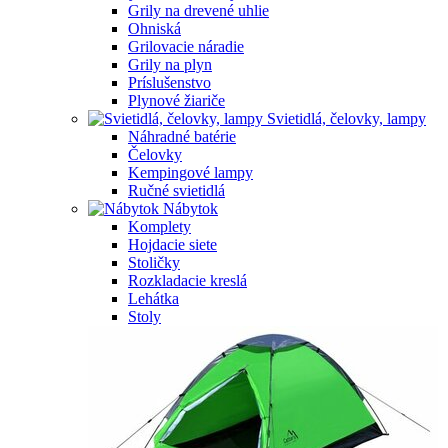
Grily na drevené uhlie
Ohniská
Grilovacie náradie
Grily na plyn
Príslušenstvo
Plynové žiariče
Svietidlá, čelovky, lampy
Náhradné batérie
Čelovky
Kempingové lampy
Ručné svietidlá
Nábytok
Komplety
Hojdacie siete
Stoličky
Rozkladacie kreslá
Lehátka
Stoly