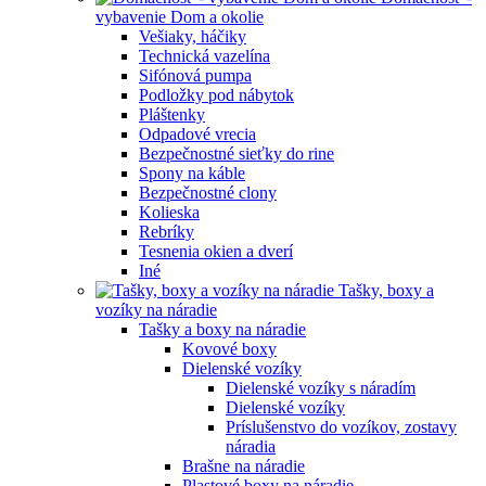
vybavenie Dom a okolie
Vešiaky, háčiky
Technická vazelína
Sifónová pumpa
Podložky pod nábytok
Pláštenky
Odpadové vrecia
Bezpečnostné sieťky do rine
Spony na káble
Bezpečnostné clony
Kolieska
Rebríky
Tesnenia okien a dverí
Iné
Tašky, boxy a
vozíky na náradie
Tašky a boxy na náradie
Kovové boxy
Dielenské vozíky
Dielenské vozíky s náradím
Dielenské vozíky
Príslušenstvo do vozíkov, zostavy
náradia
Brašne na náradie
Plastové boxy na náradie