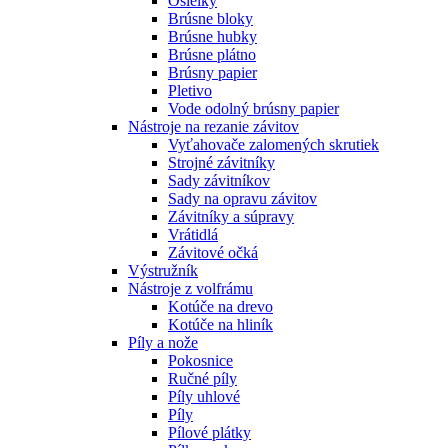
Osielky
Brúsne bloky
Brúsne hubky
Brúsne plátno
Brúsny papier
Pletivo
Vode odolný brúsny papier
Nástroje na rezanie závitov
Vyťahovače zalomených skrutiek
Strojné závitníky
Sady závitníkov
Sady na opravu závitov
Závitníky a súpravy
Vrátidlá
Závitové očká
Výstružník
Nástroje z volfrámu
Kotúče na drevo
Kotúče na hliník
Píly a nože
Pokosnice
Ručné píly
Píly uhlové
Píly
Pílové plátky