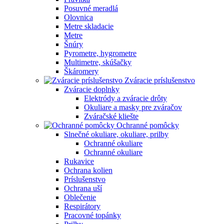
Posuvné meradlá
Olovnica
Metre skladacie
Metre
Šnúry
Pyrometre, hygrometre
Multimetre, skúšačky
Škáromery
Zváracie príslušenstvo
Zváracie doplnky
Elektródy a zváracie drôty
Okuliare a masky pre zváračov
Zváračské kliešte
Ochranné pomôcky
Slnečné okuliare, okuliare, prilby
Ochranné okuliare
Ochranné okuliare
Rukavice
Ochrana kolien
Príslušenstvo
Ochrana uší
Oblečenie
Respirátory
Pracovné topánky