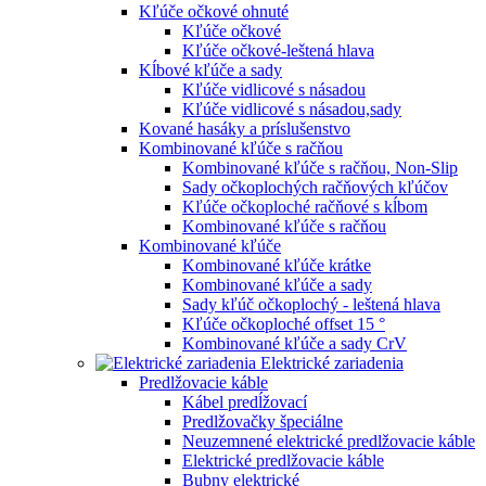
Kľúče očkové ohnuté
Kľúče očkové
Kľúče očkové-leštená hlava
Kĺbové kľúče a sady
Kľúče vidlicové s násadou
Kľúče vidlicové s násadou,sady
Kované hasáky a príslušenstvo
Kombinované kľúče s račňou
Kombinované kľúče s račňou, Non-Slip
Sady očkoplochých račňových kľúčov
Kľúče očkoploché račňové s kĺbom
Kombinované kľúče s račňou
Kombinované kľúče
Kombinované kľúče krátke
Kombinované kľúče a sady
Sady kľúč očkoplochý - leštená hlava
Kľúče očkoploché offset 15 °
Kombinované kľúče a sady CrV
Elektrické zariadenia
Predlžovacie káble
Kábel predĺžovací
Predlžovačky špeciálne
Neuzemnené elektrické predlžovacie káble
Elektrické predlžovacie káble
Bubny elektrické