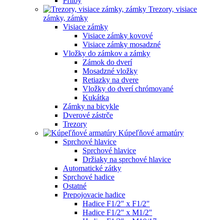
Prilby
Trezory, visiace
zámky, zámky
Visiace zámky
Visiace zámky kovové
Visiace zámky mosadzné
Vložky do zámkov a zámky
Zámok do dverí
Mosadzné vložky
Retiazky na dvere
Vložky do dverí chrómované
Kukátka
Zámky na bicykle
Dverové zástrče
Trezory
Kúpeľňové armatúry
Sprchové hlavice
Sprchové hlavice
Držiaky na sprchové hlavice
Automatické zátky
Sprchové hadice
Ostatné
Prepojovacie hadice
Hadice F1/2" x F1/2"
Hadice F1/2" x M1/2"