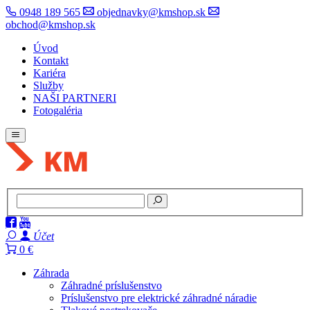
0948 189 565
objednavky@kmshop.sk
obchod@kmshop.sk
Úvod
Kontakt
Kariéra
Služby
NAŠI PARTNERI
Fotogaléria
Účet
0 €
Záhrada
Záhradné príslušenstvo
Príslušenstvo pre elektrické záhradné náradie