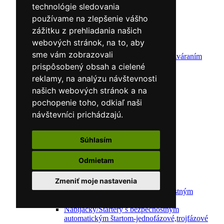
Zváracie horáky
technológie sledovania
Zváracie masky
používame na zlepšenie vášho
Zváracie káble
Zváracie drôty
zážitku z prehliadania našich
CNC rezacie stroje
webových stránok, na to, aby
Elektródy
sme vám zobrazovali
Ochrana pred zváraním
Predohrev / Žíhanie
prispôsobený obsah a cielené
Polohovacie systémy
reklamy, na analýzu návštevnosti
Indukčný ohrev
našich webových stránok a na
Auto náradie a vybavenie servisov
Lakernícke stojany
pochopenie toho, odkiaľ naši
Nabíjačky a testery
návštevníci prichádzajú.
Navijaky
Navijaky ručné
Navijaky elektrické
Súhlasím
Reťazové kladkostroje
Náradie pre uloženie brzdového systému
Odmietam
Nástroje pre autookná
Nabíjačky/Štartéry
Zmeniť moje nastavenia
Automatické nabíjačky
Automatické nabíjačky s bezpečnostným
automatickým štartom
Nabíjačky/Štartéry s bezpečnostným
automatickým štartom-jednofázové,trojfázové