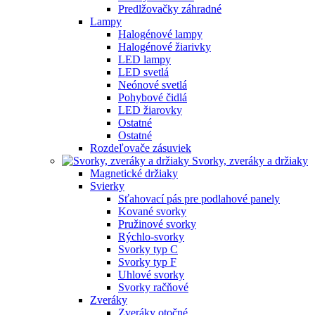
Predlžovačky záhradné
Lampy
Halogénové lampy
Halogénové žiarivky
LED lampy
LED svetlá
Neónové svetlá
Pohybové čidlá
LED žiarovky
Ostatné
Ostatné
Rozdeľovače zásuviek
Svorky, zveráky a držiaky
Magnetické držiaky
Svierky
Sťahovací pás pre podlahové panely
Kované svorky
Pružinové svorky
Rýchlo-svorky
Svorky typ C
Svorky typ F
Uhlové svorky
Svorky račňové
Zveráky
Zveráky otočné