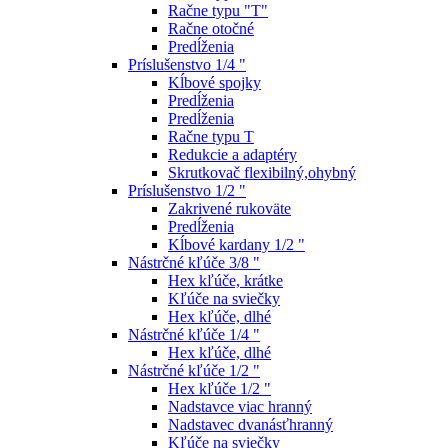
Račne typu "T"
Račne otočné
Predĺženia
Príslušenstvo 1/4 "
Kĺbové spojky
Predĺženia
Predĺženia
Račne typu T
Redukcie a adaptéry
Skrutkovač flexibilný,ohybný
Príslušenstvo 1/2 "
Zakrivené rukoväte
Predĺženia
Kĺbové kardany 1/2 "
Nástrčné kľúče 3/8 "
Hex kľúče, krátke
Kľúče na sviečky
Hex kľúče, dlhé
Nástrčné kľúče 1/4 "
Hex kľúče, dlhé
Nástrčné kľúče 1/2 "
Hex kľúče 1/2 "
Nadstavce viac hranný
Nadstavec dvanásťhranný
Kľúče na sviečky