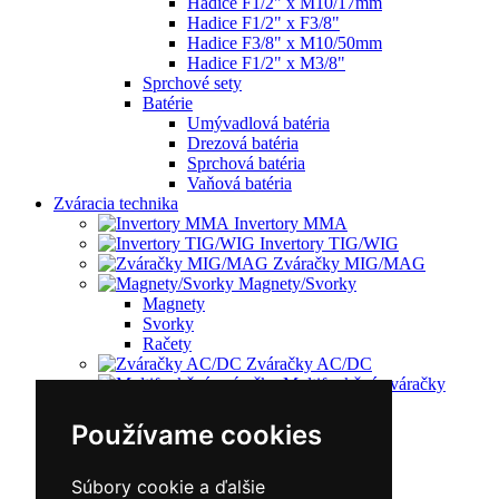
Hadice F1/2" x M10/17mm
Hadice F1/2" x F3/8"
Hadice F3/8" x M10/50mm
Hadice F1/2" x M3/8"
Sprchové sety
Batérie
Umývadlová batéria
Drezová batéria
Sprchová batéria
Vaňová batéria
Zváracia technika
Invertory MMA
Invertory TIG/WIG
Zváračky MIG/MAG
Magnety/Svorky
Magnety
Svorky
Račety
Zváračky AC/DC
Multifunkčné zváračky
Plazmové rezačky
Príslušenstvo
Používame cookies
Redukčný ventil
Vozíky
Kufríky
Súbory cookie a ďalšie