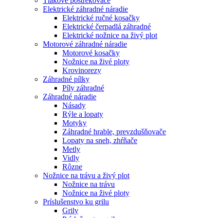
Tlakové postrekovače
Elektrické záhradné náradie
Elektrické ručné kosačky
Elektrické čerpadlá záhradné
Elektrické nožnice na živý plot
Motorové záhradné náradie
Motorové kosačky
Nožnice na živé ploty
Krovinorezy
Záhradné pílky
Píly záhradné
Záhradné náradie
Násady
Rýle a lopaty
Motyky
Záhradné hrable, prevzdušňovače
Lopaty na sneh, zhŕňače
Metly
Vidly
Rôzne
Nožnice na trávu a živý plot
Nožnice na trávu
Nožnice na živé ploty
Príslušenstvo ku grilu
Grily