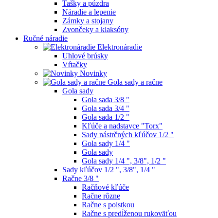
Tašky a púzdra
Náradie a lepenie
Zámky a stojany
Zvončeky a klaksóny
Ručné náradie
Elektronáradie
Uhlové brúsky
Vŕtačky
Novinky
Gola sady a račne
Gola sady
Gola sada 3/8 "
Gola sada 3/4 "
Gola sada 1/2 "
Kľúče a nadstavce "Torx"
Sady nástrčných kľúčov 1/2 "
Gola sady 1/4 "
Gola sady
Gola sady 1/4 ", 3/8", 1/2 "
Sady kľúčov 1/2 ", 3/8", 1/4 "
Račne 3/8 "
Račňové kľúče
Račne rôzne
Račne s poistkou
Račne s predĺženou rukoväťou