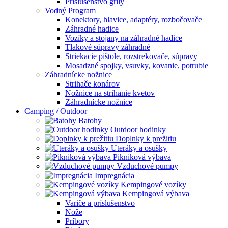
Príslušenstvo grily
Vodný Program
Konektory, hlavice, adaptéry, rozbočovače
Záhradné hadice
Vozíky a stojany na záhradné hadice
Tlakové súpravy záhradné
Striekacie pištole, rozstrekovače, súpravy
Mosadzné spojky, vsuvky, kovanie, potrubie
Záhradnícke nožnice
Strihače konárov
Nožnice na strihanie kvetov
Záhradnícke nožnice
Camping / Outdoor
Batohy
Outdoor hodinky
Doplnky k prežitiu
Uteráky a osušky
Pikniková výbava
Vzduchové pumpy
Impregnácia
Kempingové vozíky
Kempingová výbava
Variče a príslušenstvo
Nože
Príbory