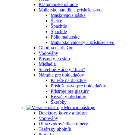
Klampiarske náradie
Maliarske náradie a príslušenstvo
Maskovacia páska
Štetce
Špachtle
Špachtle
Fólie maliarske
Maliarske valčeky a príslušenstvo
Gilotína na dlažbu
Vodováhy
Prísavky na sklo
Miešadlá
Stavebné Háčiky "Juco"
Náradie pre obkladačov
Kliešte na dlaždice
Príslušenstvo pre obkladačov
Prístroje pre glazúry
Rezačky obkladov
Škrabky
Meracie nástroje
Detektory kovov a drôtov
Vodováhy
Ultrazvukové diaľkomery
Tesársky uholník
Pravítka