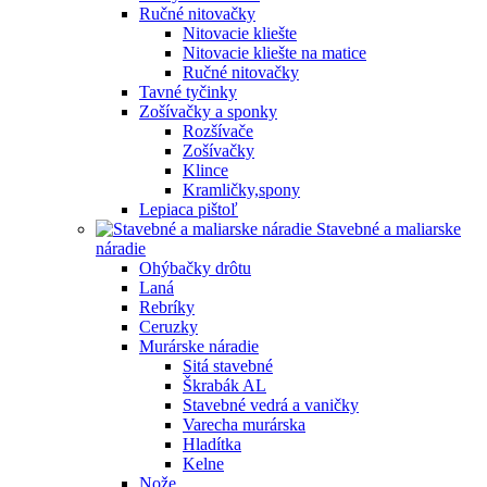
Ručné nitovačky
Nitovacie kliešte
Nitovacie kliešte na matice
Ručné nitovačky
Tavné tyčinky
Zošívačky a sponky
Rozšívače
Zošívačky
Klince
Kramličky,spony
Lepiaca pištoľ
Stavebné a maliarske
náradie
Ohýbačky drôtu
Laná
Rebríky
Ceruzky
Murárske náradie
Sitá stavebné
Škrabák AL
Stavebné vedrá a vaničky
Varecha murárska
Hladítka
Kelne
Nože