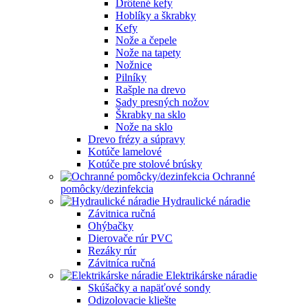
Drôtené kefy
Hoblíky a škrabky
Kefy
Nože a čepele
Nože na tapety
Nožnice
Pilníky
Rašple na drevo
Sady presných nožov
Škrabky na sklo
Nože na sklo
Drevo frézy a súpravy
Kotúče lamelové
Kotúče pre stolové brúsky
Ochranné
pomôcky/dezinfekcia
Hydraulické náradie
Závitnica ručná
Ohýbačky
Dierovače rúr PVC
Rezáky rúr
Závitníca ručná
Elektrikárske náradie
Skúšačky a napäťové sondy
Odizolovacie kliešte