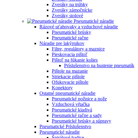
Zveráky na trúbky
Zveráky zámočnícke
Zveráky stolové
Pneumatické náradie
Rázové uťahovaky a vzduchové náradie
Pneumatické brúsky
Pneumatické račne
Náradie pre lakýrnikov
Filtre, regulátory a maznice
Pieskovacia pištoľ
Pištoľ na fúkanie kolies
Príslušenstvo na hustenie pneumatík
Pištole na mazanie
Striekacie pištole
Ofukovacie pištole
Konektory
Ostatné pneumatické náradie
Pneumatické nožnice a nože
Vzduchová vŕtačka
Pneumatické kladivá
Pneumatické račne a sady
Pneumatické brúsky a súpravy
Pneumatické Príslušenstvo
Pneumatické náradie
Špirálové hadice