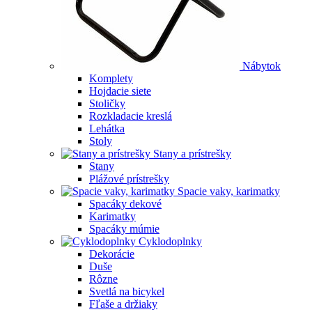
Nábytok
Komplety
Hojdacie siete
Stoličky
Rozkladacie kreslá
Lehátka
Stoly
Stany a prístrešky
Stany
Plážové prístrešky
Spacie vaky, karimatky
Spacáky dekové
Karimatky
Spacáky múmie
Cyklodoplnky
Dekorácie
Duše
Rôzne
Svetlá na bicykel
Fľaše a držiaky