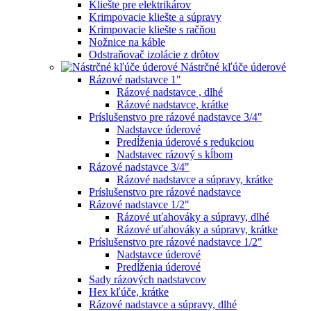
Kliešte pre elektrikárov
Krimpovacie kliešte a súpravy
Krimpovacie kliešte s račňou
Nožnice na káble
Odstraňovač izolácie z drôtov
Nástrčné kľúče úderové
Rázové nadstavce 1"
Rázové nadstavce , dlhé
Rázové nadstavce, krátke
Príslušenstvo pre rázové nadstavce 3/4"
Nadstavce úderové
Predĺženia úderové s redukciou
Nadstavec rázový s kĺbom
Rázové nadstavce 3/4"
Rázové nadstavce a súpravy, krátke
Príslušenstvo pre rázové nadstavce
Rázové nadstavce 1/2"
Rázové uťahováky a súpravy, dlhé
Rázové uťahováky a súpravy, krátke
Príslušenstvo pre rázové nadstavce 1/2"
Nadstavce úderové
Predĺženia úderové
Sady rázových nadstavcov
Hex kľúče, krátke
Rázové nadstavce a súpravy, dlhé