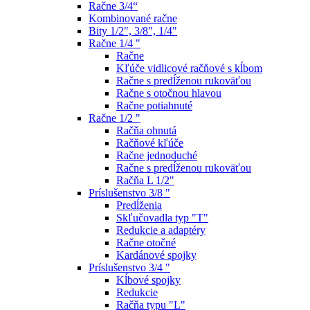
Račne 3/4“
Kombinované račne
Bity 1/2", 3/8", 1/4"
Račne 1/4 "
Račne
Kľúče vidlicové račňové s kĺbom
Račne s predĺženou rukoväťou
Račne s otočnou hlavou
Račne potiahnuté
Račne 1/2 "
Račňa ohnutá
Račňové kľúče
Račne jednoduché
Račne s predĺženou rukoväťou
Račňa L 1/2"
Príslušenstvo 3/8 "
Predĺženia
Skľučovadla typ "T"
Redukcie a adaptéry
Račne otočné
Kardánové spojky
Príslušenstvo 3/4 "
Kĺbové spojky
Redukcie
Račňa typu "L"