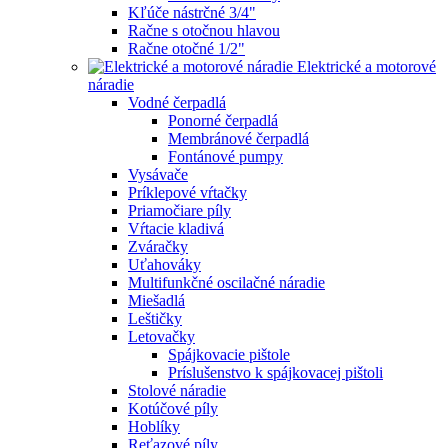
Kľúče nástrčné 3/4"
Račne s otočnou hlavou
Račne otočné 1/2"
Elektrické a motorové
náradie
Vodné čerpadlá
Ponorné čerpadlá
Membránové čerpadlá
Fontánové pumpy
Vysávače
Príklepové vŕtačky
Priamočiare píly
Vŕtacie kladivá
Zváračky
Uťahováky
Multifunkčné oscilačné náradie
Miešadlá
Leštičky
Letovačky
Spájkovacie pištole
Príslušenstvo k spájkovacej pištoli
Stolové náradie
Kotúčové píly
Hoblíky
Reťazové píly