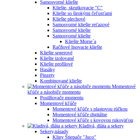
Samosvorné kliešte
Kliešte, skrutkovacie "C"
Kliešte so širokými čeľusťami
Kliešte plechové
Samosvorné kliešte reťazové
Samosvorné kliešte
Samosvorné kliešte
Kliešte Morse´a
Račňové lisovacie kliešte
Kliešte segerové
Kliešte izolované
Kliešte profilové
Hasáky
Pinzety
Kombinované kliešte
Momentové
kľúče a násobiče momentu
Posilňovače momentu
Momentové kľúče
Momentové kľúče s plastovou rúčkou
Momentové kľúče digitálne
Momentové kľúče s kovovou rukoväťou
Kladivá, dláta a sekery
Sekery,násady
Kliny Štiepače "Juco"