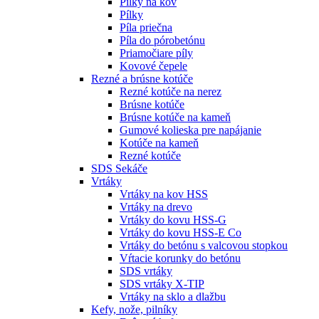
Pílky na kov
Pílky
Píla priečna
Píla do pórobetónu
Priamočiare píly
Kovové čepele
Rezné a brúsne kotúče
Rezné kotúče na nerez
Brúsne kotúče
Brúsne kotúče na kameň
Gumové kolieska pre napájanie
Kotúče na kameň
Rezné kotúče
SDS Sekáče
Vrtáky
Vrtáky na kov HSS
Vrtáky na drevo
Vrtáky do kovu HSS-G
Vrtáky do kovu HSS-E Co
Vrtáky do betónu s valcovou stopkou
Vŕtacie korunky do betónu
SDS vrtáky
SDS vrtáky X-TIP
Vrtáky na sklo a dlažbu
Kefy, nože, pilníky