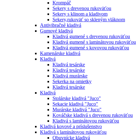
Krompáč
Sekery s drevenou rukoväťou
Sekery s klinom a kladivom
Sekery,rukoväť so skleným vláknom
Antivibračné kladivá
Gumové kladivá
Kladivá gumené s drevenou rukoväťou
Kladivá gumené s laminátovou rukoväťou
Kladivá gumené s kovovou rukoväťou
Kamenárske kladivá
Kladivá
Kladivá tesárske
Kladivá tesárske
Kladivá murárske
Sekerka na omietky
Kladivá tesárske
Kladivá
Stolárske kladivá "Juco"
Sekacie kladivá "Juco"
Murárske kladivá "Juco"
Kováčske kladivá s drevenou rukoväťou
Kladivá s laminátovou rukoväťou
Kladivá kovové a príslušenstvo
Kladivá s laminátovou rukoväťou
Obuvnícke kladivá