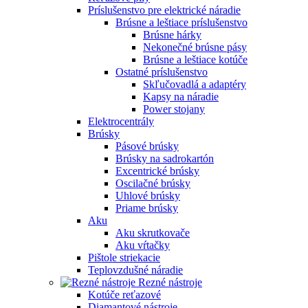
Príslušenstvo pre elektrické náradie
Brúsne a leštiace príslušenstvo
Brúsne hárky
Nekonečné brúsne pásy
Brúsne a leštiace kotúče
Ostatné príslušenstvo
Skľučovadlá a adaptéry
Kapsy na náradie
Power stojany
Elektrocentrály
Brúsky
Pásové brúsky
Brúsky na sadrokartón
Excentrické brúsky
Oscilačné brúsky
Uhlové brúsky
Priame brúsky
Aku
Aku skrutkovače
Aku vŕtačky
Pištole striekacie
Teplovzdušné náradie
Rezné nástroje
Kotúče reťazové
Diamantové nástroje