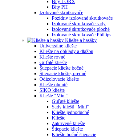
Bity TORX
Bity PH
Izolované skrutkovače
Pozidriv izolované skrutkovače
Izolované skrutkovače sady
Izolované skrutkovače ploché
Izolované skrutkovače Phillips
Kliešte a hasáky
Univerzálne kliešte
Kliešte na obklady a dlažbu
Kliešte rovné
Guľaté kliešte
Štiepacie kliešte bočné
Štiepacie kliešte, predné
Odizolovacie kliešte
Kliešte ohnuté
SIKO kliešte
Kliešte "Mini"
Guľaté kliešte
Sady klieští "Mini"
Kliešte jednoduché
Kliešte
Zakrivené kliešte
Štiepacie kliešte
Kliešte bočné štiepacie