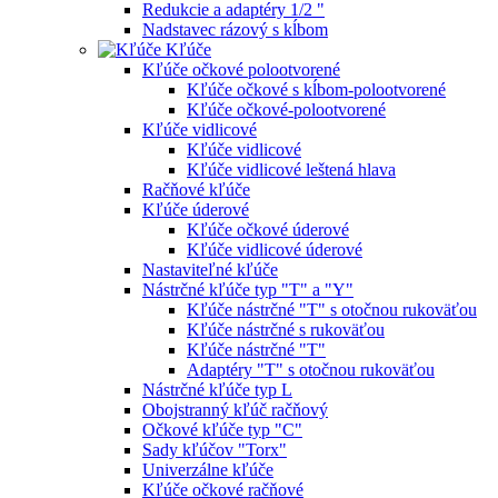
Redukcie a adaptéry 1/2 "
Nadstavec rázový s kĺbom
Kľúče
Kľúče očkové polootvorené
Kľúče očkové s kĺbom-polootvorené
Kľúče očkové-polootvorené
Kľúče vidlicové
Kľúče vidlicové
Kľúče vidlicové leštená hlava
Račňové kľúče
Kľúče úderové
Kľúče očkové úderové
Kľúče vidlicové úderové
Nastaviteľné kľúče
Nástrčné kľúče typ "T" a "Y"
Kľúče nástrčné "T" s otočnou rukoväťou
Kľúče nástrčné s rukoväťou
Kľúče nástrčné "T"
Adaptéry "T" s otočnou rukoväťou
Nástrčné kľúče typ L
Obojstranný kľúč račňový
Očkové kľúče typ "C"
Sady kľúčov "Torx"
Univerzálne kľúče
Kľúče očkové račňové