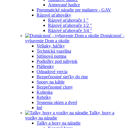
Armované hadice
Pneumatické náradie pre maliarov - GAV
Rázové uťahováky
Rázové uťahovače 1 "
Rázové uťahovače 1/2 "
Rázové uťahovače 3/4 "
Domácnosť -
vybavenie Dom a okolie
Vešiaky, háčiky
Technická vazelína
Sifónová pumpa
Podložky pod nábytok
Pláštenky
Odpadové vrecia
Bezpečnostné sieťky do rine
Spony na káble
Bezpečnostné clony
Kolieska
Rebríky
Tesnenia okien a dverí
Iné
Tašky, boxy a
vozíky na náradie
Tašky a boxy na náradie