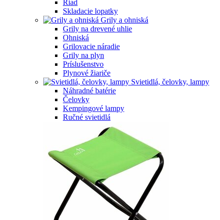
Riad
Skladacie lopatky
Grily a ohniská
Grily na drevené uhlie
Ohniská
Grilovacie náradie
Grily na plyn
Príslušenstvo
Plynové žiariče
Svietidlá, čelovky, lampy
Náhradné batérie
Čelovky
Kempingové lampy
Ručné svietidlá