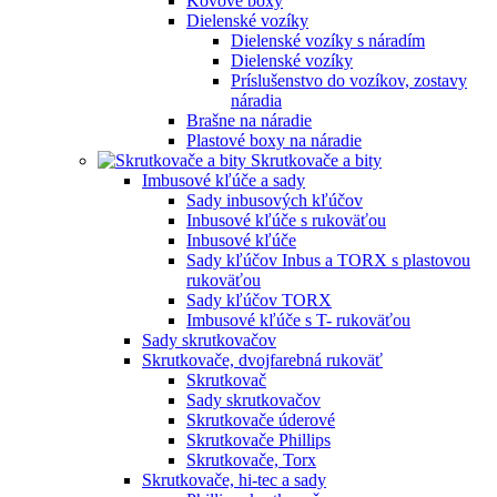
Kovové boxy
Dielenské vozíky
Dielenské vozíky s náradím
Dielenské vozíky
Príslušenstvo do vozíkov, zostavy
náradia
Brašne na náradie
Plastové boxy na náradie
Skrutkovače a bity
Imbusové kľúče a sady
Sady inbusových kľúčov
Inbusové kľúče s rukoväťou
Inbusové kľúče
Sady kľúčov Inbus a TORX s plastovou
rukoväťou
Sady kľúčov TORX
Imbusové kľúče s T- rukoväťou
Sady skrutkovačov
Skrutkovače, dvojfarebná rukoväť
Skrutkovač
Sady skrutkovačov
Skrutkovače úderové
Skrutkovače Phillips
Skrutkovače, Torx
Skrutkovače, hi-tec a sady