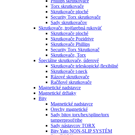
Phillips skrutkovače
Torx skrutkovače
Skrutkovače ploché
Security Torx skrutkovače
Sady skrutkovačov
Skrutkovače, trojfarebná rukoväť
Skrutkovače ploché
Skrutkovače Pozidrive
Skrutkovače Phillips
Security Torx Skrutkovač
Skrutkovače, Torx
Špeciálne skrutkovače, úderové
Skrutkovače teleskopické,flexibilné
Skrutkovače t-neck
Rázové skrutkovače
Račňové skrutkovače
Magnetické nadstavce
Magnetické držiaky
Bity
Magnetické nadstavce
Orechy magnetické
Sady bitov torx/hex/spline/torx
tamperproof/ribe
Sady nástavcov TORX
Bity Yato NON-SLIP SYSTÉM