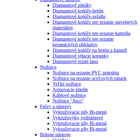
Diamantové pilníky
Diamantové kotúče-betón
Diamantové kotúče-asfaltu
Diamantové kotúče pre rezanie stavebných
materiálov
Diamantové kotúče pre rezanie kameňa
Diamantové kotúče pre rezanie
keramických obkladov
Diamantové kotúče na betón a kameň
Diamantové vŕtacie korunky
Diamantové rezné lano
Nožnice
Nožnice na rezanie PVC potrubia
Nožnice na rezanie oceľových pásiek
Veľké nožnice
Armovacie kliešte
Káblové nožnice
Nožnice "Juco"
Frézy a súpravy
Vykružovacie píly Bi-metal
Vykružovýky volfrámové
Vykružovacie píly Bi-metal
Vykružovacie píly Bi-metal
Brúsne nástroje