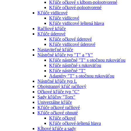
Kľúče očkové s kĺbom-polootvorené
Kľúče očkové-polootvorené
Kľúče vidlicové
Kľúče vidlicové
Kľúče vidlicové leštená hlava
Račňové kľúče
Kľúče úderové
Kľúče očkové úderové
Kľúče vidlicové úderové
Nastaviteľné kľúče
Nástrčné kľúče typ "T" a "Y"
Kľúče nástrčné "T" s otočnou rukoväťou
Kľúče nástrčné s rukoväťou
Kľúče nástrčné "T"
Adaptéry "T" s otočnou rukoväťou
Nástrčné kľúče typ L
Obojstranný kľúč račňový
Očkové kľúče typ "C"
Sady kľúčov "Torx"
Univerzálne kľúče
Kľúče očkové račňové
Kľúče očkové ohnuté
Kľúče očkové
Kľúče očkové-leštená hlava
Kĺbové kľúče a sady