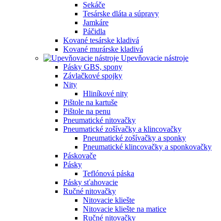
Sekáče
Tesárske dláta a súpravy
Jamkáre
Páčidla
Kované tesárske kladivá
Kované murárske kladivá
Upevňovacie nástroje
Pásky GBS, spony
Závlačkové spojky
Nity
Hliníkové nity
Pištole na kartuše
Pištole na penu
Pneumatické nitovačky
Pneumatické zošívačky a klincovačky
Pneumatické zošívačky a sponky
Pneumatické klincovačky a sponkovačky
Páskovače
Pásky
Teflónová páska
Pásky sťahovacie
Ručné nitovačky
Nitovacie kliešte
Nitovacie kliešte na matice
Ručné nitovačky