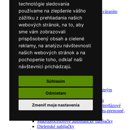
CNC rezacie stroje
technológie sledovania
Elektródy
používame na zlepšenie vášho
Ochrana pred zváraním
Predohrev / Žíhanie
zážitku z prehliadania našich
Polohovacie systémy
webových stránok, na to, aby
Indukčný ohrev
sme vám zobrazovali
Auto náradie a vybavenie servisov
Lakernícke stojany
prispôsobený obsah a cielené
Nabíjačky a testery
reklamy, na analýzu návštevnosti
Navijaky
našich webových stránok a na
Navijaky ručné
Navijaky elektrické
pochopenie toho, odkiaľ naši
Reťazové kladkostroje
návštevníci prichádzajú.
Náradie pre uloženie brzdového systému
Nástroje pre autookná
Nabíjačky/Štartéry
Súhlasím
Automatické nabíjačky
Automatické nabíjačky s bezpečnostným
Odmietam
automatickým štartom
Nabíjačky/Štartéry s bezpečnostným
Zmeniť moje nastavenia
automatickým štartom-jednofázové,trojfázové
Dielenské nabíjačky s funkciou štartu-prenosné,
pojazdné
Mikroprocesorové automatické nabíjačky
Dielenské nabíjačky