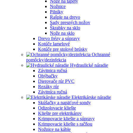
Nože na tapety
Nožnice
Pilníky
Rašple na drevo
Sady presných nožov
Škrabky na sklo
Nože na sklo
Drevo frézy a súpravy
Kotúče lamelové
Kotúče pre stolové brúsky
Ochranné
pomôcky/dezinfekcia
Hydraulické náradie
Závitnica ručná
Ohýbačky
Dierovače rúr PVC
Rezáky rúr
Závitníca ručná
Elektrikárske náradie
Skúšačky a napäťové sondy
Odizolovacie kliešte
Kliešte pre elektrikárov
Krimpovacie kliešte a súpravy
Krimpovacie kliešte s račňou
Nožnice na káble