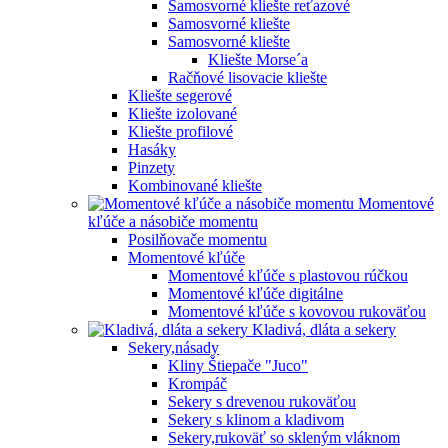
Samosvorné kliešte reťazové
Samosvorné kliešte
Samosvorné kliešte
Kliešte Morse´a
Račňové lisovacie kliešte
Kliešte segerové
Kliešte izolované
Kliešte profilové
Hasáky
Pinzety
Kombinované kliešte
Momentové
kľúče a násobiče momentu
Posilňovače momentu
Momentové kľúče
Momentové kľúče s plastovou rúčkou
Momentové kľúče digitálne
Momentové kľúče s kovovou rukoväťou
Kladivá, dláta a sekery
Sekery,násady
Kliny Štiepače "Juco"
Krompáč
Sekery s drevenou rukoväťou
Sekery s klinom a kladivom
Sekery,rukoväť so skleným vláknom