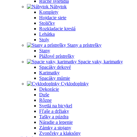
Ručné svietidlá
Nábytok
Komplety
Hojdacie siete
Stoličky
Rozkladacie kreslá
Lehátka
Stoly
Stany a prístrešky
Stany
Plážové prístrešky
Spacie vaky, karimatky
Spacáky dekové
Karimatky
Spacáky múmie
Cyklodoplnky
Dekorácie
Duše
Rôzne
Svetlá na bicykel
Fľaše a držiaky
Tašky a púzdra
Náradie a lepenie
Zámky a stojany
Zvončeky a klaksóny