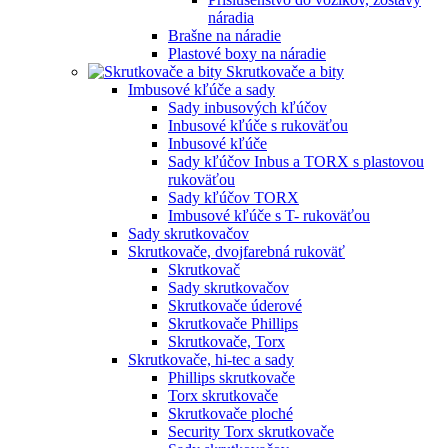
náradia
Brašne na náradie
Plastové boxy na náradie
Skrutkovače a bity
Imbusové kľúče a sady
Sady inbusových kľúčov
Inbusové kľúče s rukoväťou
Inbusové kľúče
Sady kľúčov Inbus a TORX s plastovou
rukoväťou
Sady kľúčov TORX
Imbusové kľúče s T- rukoväťou
Sady skrutkovačov
Skrutkovače, dvojfarebná rukoväť
Skrutkovač
Sady skrutkovačov
Skrutkovače úderové
Skrutkovače Phillips
Skrutkovače, Torx
Skrutkovače, hi-tec a sady
Phillips skrutkovače
Torx skrutkovače
Skrutkovače ploché
Security Torx skrutkovače