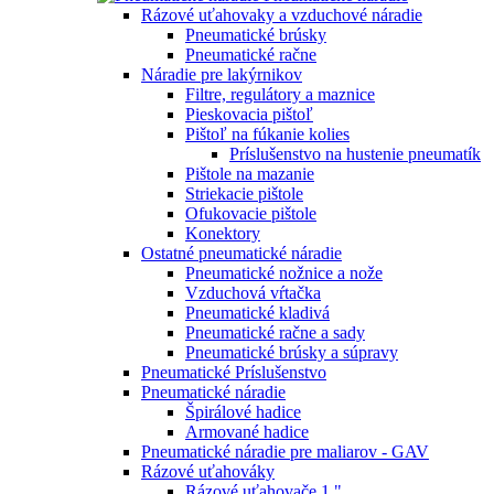
Rázové uťahovaky a vzduchové náradie
Pneumatické brúsky
Pneumatické račne
Náradie pre lakýrnikov
Filtre, regulátory a maznice
Pieskovacia pištoľ
Pištoľ na fúkanie kolies
Príslušenstvo na hustenie pneumatík
Pištole na mazanie
Striekacie pištole
Ofukovacie pištole
Konektory
Ostatné pneumatické náradie
Pneumatické nožnice a nože
Vzduchová vŕtačka
Pneumatické kladivá
Pneumatické račne a sady
Pneumatické brúsky a súpravy
Pneumatické Príslušenstvo
Pneumatické náradie
Špirálové hadice
Armované hadice
Pneumatické náradie pre maliarov - GAV
Rázové uťahováky
Rázové uťahovače 1 "