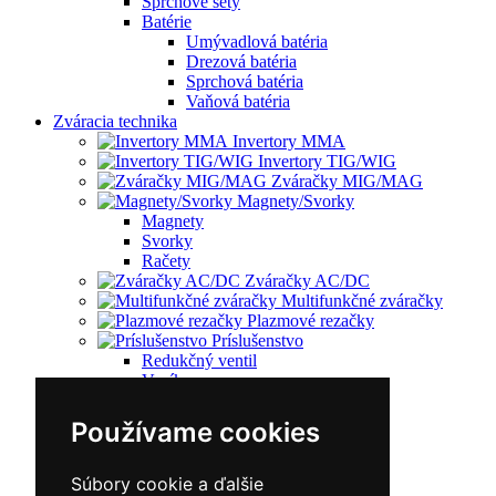
Sprchové sety
Batérie
Umývadlová batéria
Drezová batéria
Sprchová batéria
Vaňová batéria
Zváracia technika
Invertory MMA
Invertory TIG/WIG
Zváračky MIG/MAG
Magnety/Svorky
Magnety
Svorky
Račety
Zváračky AC/DC
Multifunkčné zváračky
Plazmové rezačky
Príslušenstvo
Redukčný ventil
Vozíky
Kufríky
Zváracie horáky
Používame cookies
Zváracie masky
Zváracie káble
Zváracie drôty
Súbory cookie a ďalšie