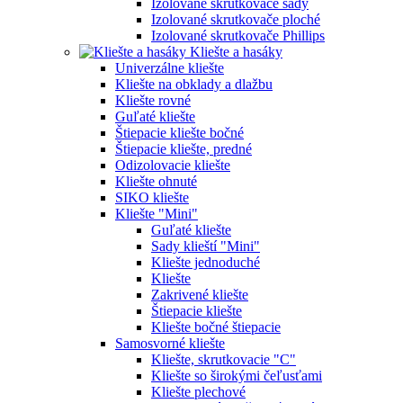
Izolované skrutkovače sady
Izolované skrutkovače ploché
Izolované skrutkovače Phillips
Kliešte a hasáky
Univerzálne kliešte
Kliešte na obklady a dlažbu
Kliešte rovné
Guľaté kliešte
Štiepacie kliešte bočné
Štiepacie kliešte, predné
Odizolovacie kliešte
Kliešte ohnuté
SIKO kliešte
Kliešte "Mini"
Guľaté kliešte
Sady klieští "Mini"
Kliešte jednoduché
Kliešte
Zakrivené kliešte
Štiepacie kliešte
Kliešte bočné štiepacie
Samosvorné kliešte
Kliešte, skrutkovacie "C"
Kliešte so širokými čeľusťami
Kliešte plechové