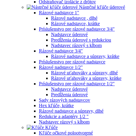
Odstraňovač izolácie z drôtov
Nástrčné kľúče úderové
Rázové nadstavce 1"
Rázové nadstavce , dlhé
Rázové nadstavce, krátke
Príslušenstvo pre rázové nadstavce 3/4"
Nadstavce úderové
Predĺženia úderové s redukciou
Nadstavec rázový s kĺbom
Rázové nadstavce 3/4"
Rázové nadstavce a súpravy, krátke
Príslušenstvo pre rázové nadstavce
Rázové nadstavce 1/2"
Rázové uťahováky a súpravy, dlhé
Rázové uťahováky a súpravy, krátke
Príslušenstvo pre rázové nadstavce 1/2"
Nadstavce úderové
Predĺženia úderové
Sady rázových nadstavcov
Hex kľúče, krátke
Rázové nadstavce a súpravy, dlhé
Redukcie a adaptéry 1/2 "
Nadstavec rázový s kĺbom
Kľúče
Kľúče očkové polootvorené