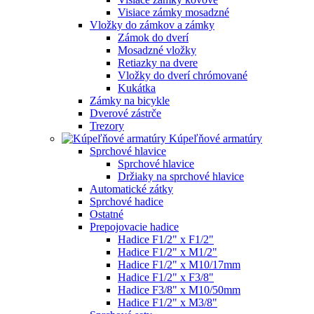
Visiace zámky mosadzné
Vložky do zámkov a zámky
Zámok do dverí
Mosadzné vložky
Retiazky na dvere
Vložky do dverí chrómované
Kukátka
Zámky na bicykle
Dverové zástrče
Trezory
Kúpeľňové armatúry
Sprchové hlavice
Sprchové hlavice
Držiaky na sprchové hlavice
Automatické zátky
Sprchové hadice
Ostatné
Prepojovacie hadice
Hadice F1/2" x F1/2"
Hadice F1/2" x M1/2"
Hadice F1/2" x M10/17mm
Hadice F1/2" x F3/8"
Hadice F3/8" x M10/50mm
Hadice F1/2" x M3/8"