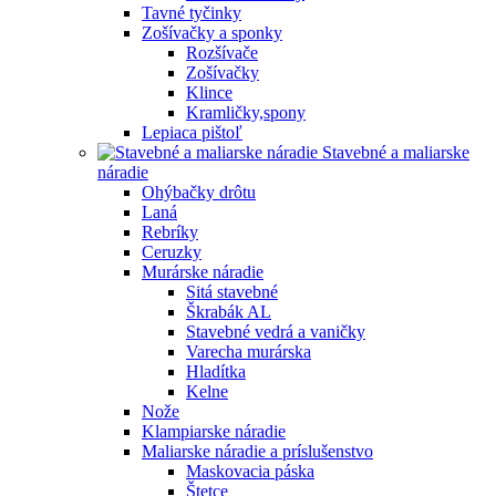
Tavné tyčinky
Zošívačky a sponky
Rozšívače
Zošívačky
Klince
Kramličky,spony
Lepiaca pištoľ
Stavebné a maliarske
náradie
Ohýbačky drôtu
Laná
Rebríky
Ceruzky
Murárske náradie
Sitá stavebné
Škrabák AL
Stavebné vedrá a vaničky
Varecha murárska
Hladítka
Kelne
Nože
Klampiarske náradie
Maliarske náradie a príslušenstvo
Maskovacia páska
Štetce