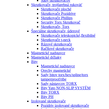
Sady skrutkovačov
Skrutkovače, trojfarebná rukoväť
Skrutkovače ploché
Skrutkovače Pozidrive
Skrutkovače Phillips
Security Torx Skrutkovač
Skrutkovače, Torx
Špeciálne skrutkovače, úderové
Skrutkovače teleskopické,flexibilné
Skrutkovače t-neck
Rázové skrutkovače
Račňové skrutkovače
Magnetické nadstavce
Magnetické držiaky
Bity
Magnetické nadstavce
Orechy magnetické
Sady bitov torx/hex/spline/torx
tamperproof/ribe
Sady nástavcov TORX
Bity Yato NON-SLIP SYSTÉM
Bity TORX
Bity PH
Izolované skrutkovače
Pozidriv izolované skrutkovače