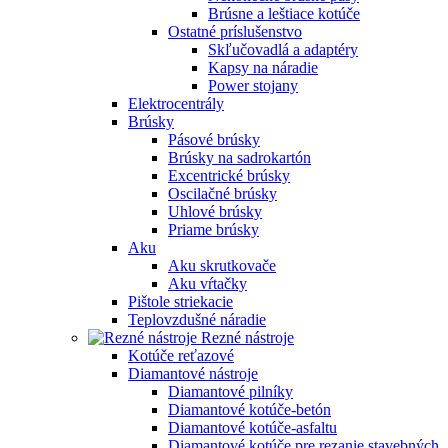
Brúsne a leštiace kotúče
Ostatné príslušenstvo
Skľučovadlá a adaptéry
Kapsy na náradie
Power stojany
Elektrocentrály
Brúsky
Pásové brúsky
Brúsky na sadrokartón
Excentrické brúsky
Oscilačné brúsky
Uhlové brúsky
Priame brúsky
Aku
Aku skrutkovače
Aku vŕtačky
Pištole striekacie
Teplovzdušné náradie
Rezné nástroje
Kotúče reťazové
Diamantové nástroje
Diamantové pilníky
Diamantové kotúče-betón
Diamantové kotúče-asfaltu
Diamantové kotúče pre rezanie stavebných