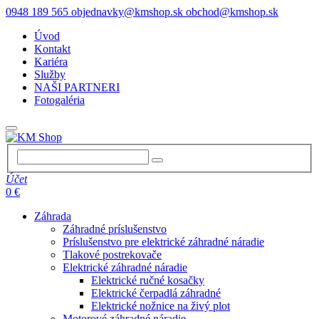
0948 189 565
objednavky@kmshop.sk
obchod@kmshop.sk
Úvod
Kontakt
Kariéra
Služby
NAŠI PARTNERI
Fotogaléria
Účet
0 €
Záhrada
Záhradné príslušenstvo
Príslušenstvo pre elektrické záhradné náradie
Tlakové postrekovače
Elektrické záhradné náradie
Elektrické ručné kosačky
Elektrické čerpadlá záhradné
Elektrické nožnice na živý plot
Motorové záhradné náradie