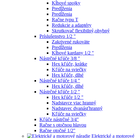
Kĺbové spojky
Predĺženia
Predĺženia
Račne typu T
Redukcie a adaptéry
Skrutkovač flexibilný,ohybný
Príslušenstvo 1/2 "
Zakrivené rukoväte
Predĺženia
Kĺbové kardany 1/2 "
Nástrčné kľúče 3/8 "
Hex kľúče, krátke
Kľúče na sviečky
Hex kľúče, dlhé
Nástrčné kľúče 1/4 "
Hex kľúče, dlhé
Nástrčné kľúče 1/2 "
Hex kľúče 1/2 "
Nadstavce viac hranný
Nadstavec dvanásťhranný
Kľúče na sviečky
Kľúče nástrčné 3/4"
Račne s otočnou hlavou
Račne otočné 1/2"
Elektrické a motorové