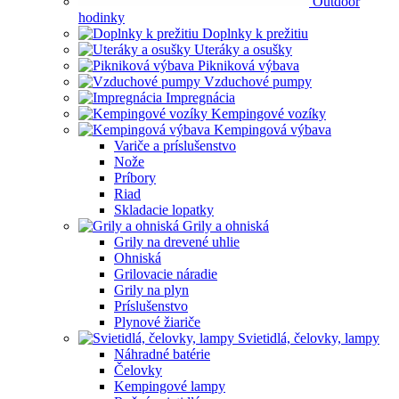
Outdoor
hodinky
Doplnky k prežitiu
Uteráky a osušky
Pikniková výbava
Vzduchové pumpy
Impregnácia
Kempingové vozíky
Kempingová výbava
Variče a príslušenstvo
Nože
Príbory
Riad
Skladacie lopatky
Grily a ohniská
Grily na drevené uhlie
Ohniská
Grilovacie náradie
Grily na plyn
Príslušenstvo
Plynové žiariče
Svietidlá, čelovky, lampy
Náhradné batérie
Čelovky
Kempingové lampy