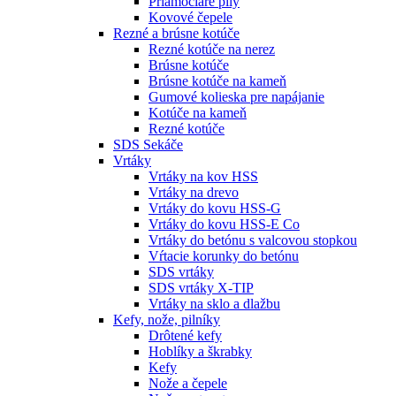
Priamočiare píly
Kovové čepele
Rezné a brúsne kotúče
Rezné kotúče na nerez
Brúsne kotúče
Brúsne kotúče na kameň
Gumové kolieska pre napájanie
Kotúče na kameň
Rezné kotúče
SDS Sekáče
Vrtáky
Vrtáky na kov HSS
Vrtáky na drevo
Vrtáky do kovu HSS-G
Vrtáky do kovu HSS-E Co
Vrtáky do betónu s valcovou stopkou
Vŕtacie korunky do betónu
SDS vrtáky
SDS vrtáky X-TIP
Vrtáky na sklo a dlažbu
Kefy, nože, pilníky
Drôtené kefy
Hoblíky a škrabky
Kefy
Nože a čepele