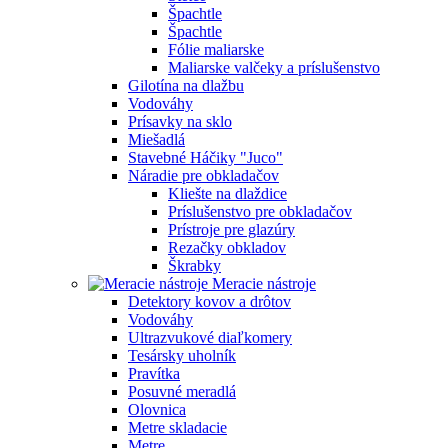
Špachtle
Špachtle
Fólie maliarske
Maliarske valčeky a príslušenstvo
Gilotína na dlažbu
Vodováhy
Prísavky na sklo
Miešadlá
Stavebné Háčiky "Juco"
Náradie pre obkladačov
Kliešte na dlaždice
Príslušenstvo pre obkladačov
Prístroje pre glazúry
Rezačky obkladov
Škrabky
Meracie nástroje
Detektory kovov a drôtov
Vodováhy
Ultrazvukové diaľkomery
Tesársky uholník
Pravítka
Posuvné meradlá
Olovnica
Metre skladacie
Metre