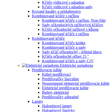
Kľúče vidlicové s násadou
Kľúče vidlicové s násadou,sady
Kované hasáky a príslušenstvo
Kombinované kľúče s račňou
Kombinované kľúče s račňou, Non-Slip
Sady očkoplochých račňových kľúčov
Kľúče očkoploché račňové s kĺbom
Kombinované kľúče s račňou
Kombinované kľúče
Kombinované kľúče krátke
Kombinované kľúče a sady
Sady kľúč očkoplochý - leštená hlava
Kľúče očkoploché offset 15 °
Kombinované kľúče a sady CrV
Elektrické zariadenia
Predlžovacie káble
Kábel predĺžovací
Predlžovačky špeciálne
Neuzemnené elektrické predlžovacie káble
Elektrické predlžovacie káble
Bubny elektrické
Predlžovačky záhradné
Lampy
Halogénové lampy
Halogénové žiarivky