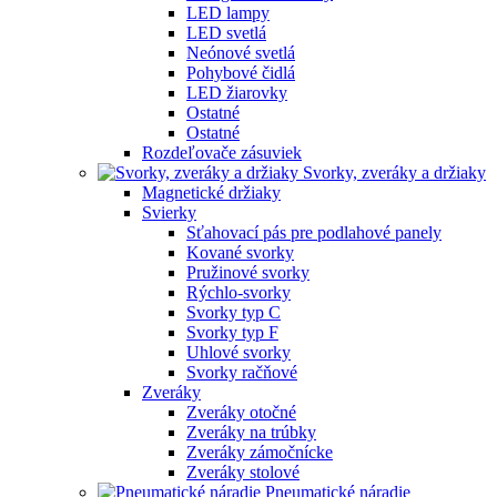
LED lampy
LED svetlá
Neónové svetlá
Pohybové čidlá
LED žiarovky
Ostatné
Ostatné
Rozdeľovače zásuviek
Svorky, zveráky a držiaky
Magnetické držiaky
Svierky
Sťahovací pás pre podlahové panely
Kované svorky
Pružinové svorky
Rýchlo-svorky
Svorky typ C
Svorky typ F
Uhlové svorky
Svorky račňové
Zveráky
Zveráky otočné
Zveráky na trúbky
Zveráky zámočnícke
Zveráky stolové
Pneumatické náradie