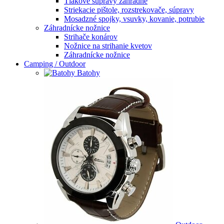
Tlakové súpravy záhradné
Striekacie pištole, rozstrekovače, súpravy
Mosadzné spojky, vsuvky, kovanie, potrubie
Záhradnícke nožnice
Strihače konárov
Nožnice na strihanie kvetov
Záhradnícke nožnice
Camping / Outdoor
Batohy