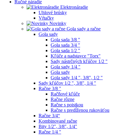
Ručné náradie
Elektronáradie
Uhlové brúsky
Vŕtačky
Novinky
Gola sady a račne
Gola sady
Gola sada 3/8 "
Gola sada 3/4 "
Gola sada 1/2 "
Kľúče a nadstavce "Torx"
Sady nástrčných kľúčov 1/2 "
Gola sady 1/4 "
Gola sady
Gola sady 1/4 ", 3/8", 1/2 "
Sady kľúčov 1/2 ", 3/8", 1/4 "
Račne 3/8 "
Račňové kľúče
Račne rôzne
Račne s poistkou
Račne s predĺženou rukoväťou
Račne 3/4“
Kombinované račne
Bity 1/2", 3/8", 1/4"
Račne 1/4 "