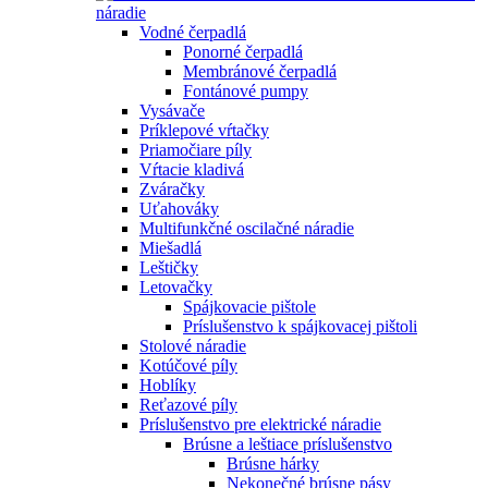
náradie
Vodné čerpadlá
Ponorné čerpadlá
Membránové čerpadlá
Fontánové pumpy
Vysávače
Príklepové vŕtačky
Priamočiare píly
Vŕtacie kladivá
Zváračky
Uťahováky
Multifunkčné oscilačné náradie
Miešadlá
Leštičky
Letovačky
Spájkovacie pištole
Príslušenstvo k spájkovacej pištoli
Stolové náradie
Kotúčové píly
Hoblíky
Reťazové píly
Príslušenstvo pre elektrické náradie
Brúsne a leštiace príslušenstvo
Brúsne hárky
Nekonečné brúsne pásy