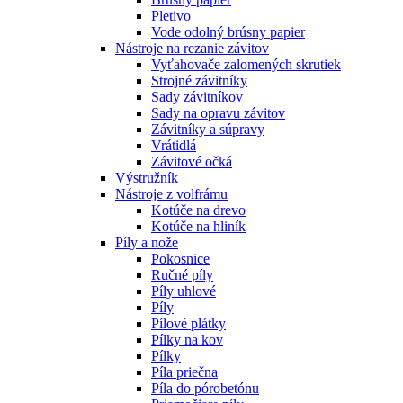
Pletivo
Vode odolný brúsny papier
Nástroje na rezanie závitov
Vyťahovače zalomených skrutiek
Strojné závitníky
Sady závitníkov
Sady na opravu závitov
Závitníky a súpravy
Vrátidlá
Závitové očká
Výstružník
Nástroje z volfrámu
Kotúče na drevo
Kotúče na hliník
Píly a nože
Pokosnice
Ručné píly
Píly uhlové
Píly
Pílové plátky
Pílky na kov
Pílky
Píla priečna
Píla do pórobetónu