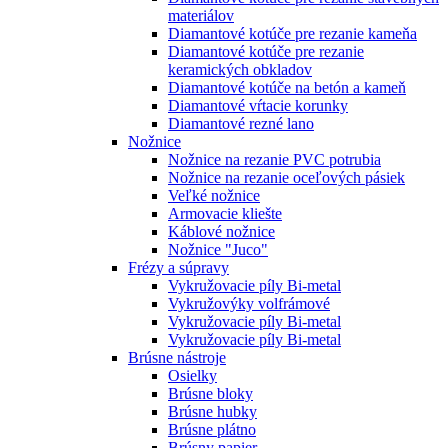
materiálov
Diamantové kotúče pre rezanie kameňa
Diamantové kotúče pre rezanie
keramických obkladov
Diamantové kotúče na betón a kameň
Diamantové vŕtacie korunky
Diamantové rezné lano
Nožnice
Nožnice na rezanie PVC potrubia
Nožnice na rezanie oceľových pásiek
Veľké nožnice
Armovacie kliešte
Káblové nožnice
Nožnice "Juco"
Frézy a súpravy
Vykružovacie píly Bi-metal
Vykružovýky volfrámové
Vykružovacie píly Bi-metal
Vykružovacie píly Bi-metal
Brúsne nástroje
Osielky
Brúsne bloky
Brúsne hubky
Brúsne plátno
Brúsny papier