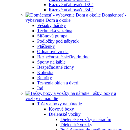
Rázové uťahovače 1/2 "
Rázové uťahovače 3/4 "
Domácnosť -
vybavenie Dom a okolie
Vešiaky, háčiky
Technická vazelína
Sifónová pumpa
Podložky pod nábytok
Pláštenky
Odpadové vrecia
Bezpečnostné sieťky do rine
Spony na káble
Bezpečnostné clony
Kolieska
Rebríky
Tesnenia okien a dverí
Iné
Tašky, boxy a
vozíky na náradie
Tašky a boxy na náradie
Kovové boxy
Dielenské vozíky
Dielenské vozíky s náradím
Dielenské vozíky
Príslušenstvo do vozíkov, zostavy