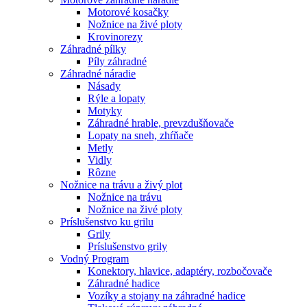
Motorové kosačky
Nožnice na živé ploty
Krovinorezy
Záhradné pílky
Píly záhradné
Záhradné náradie
Násady
Rýle a lopaty
Motyky
Záhradné hrable, prevzdušňovače
Lopaty na sneh, zhŕňače
Metly
Vidly
Rôzne
Nožnice na trávu a živý plot
Nožnice na trávu
Nožnice na živé ploty
Príslušenstvo ku grilu
Grily
Príslušenstvo grily
Vodný Program
Konektory, hlavice, adaptéry, rozbočovače
Záhradné hadice
Vozíky a stojany na záhradné hadice