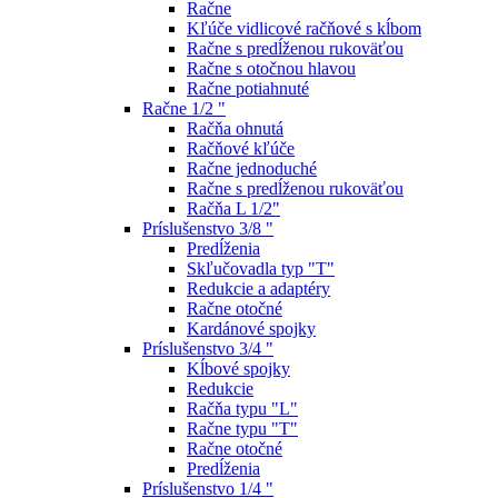
Račne
Kľúče vidlicové račňové s kĺbom
Račne s predĺženou rukoväťou
Račne s otočnou hlavou
Račne potiahnuté
Račne 1/2 "
Račňa ohnutá
Račňové kľúče
Račne jednoduché
Račne s predĺženou rukoväťou
Račňa L 1/2"
Príslušenstvo 3/8 "
Predĺženia
Skľučovadla typ "T"
Redukcie a adaptéry
Račne otočné
Kardánové spojky
Príslušenstvo 3/4 "
Kĺbové spojky
Redukcie
Račňa typu "L"
Račne typu "T"
Račne otočné
Predĺženia
Príslušenstvo 1/4 "