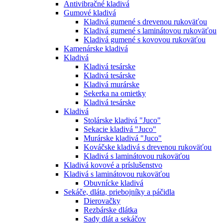
Antivibračné kladivá
Gumové kladivá
Kladivá gumené s drevenou rukoväťou
Kladivá gumené s laminátovou rukoväťou
Kladivá gumené s kovovou rukoväťou
Kamenárske kladivá
Kladivá
Kladivá tesárske
Kladivá tesárske
Kladivá murárske
Sekerka na omietky
Kladivá tesárske
Kladivá
Stolárske kladivá "Juco"
Sekacie kladivá "Juco"
Murárske kladivá "Juco"
Kováčske kladivá s drevenou rukoväťou
Kladivá s laminátovou rukoväťou
Kladivá kovové a príslušenstvo
Kladivá s laminátovou rukoväťou
Obuvnícke kladivá
Sekáče, dláta, priebojníky a páčidla
Dierovačky
Rezbárske dlátka
Sady dlát a sekáčov