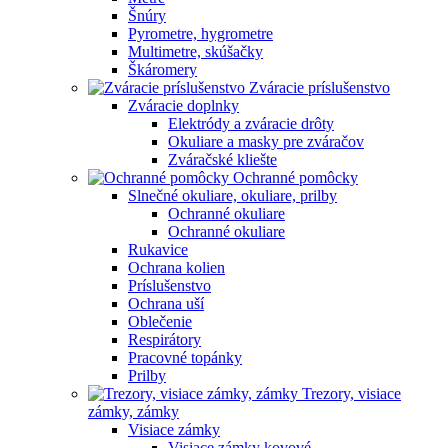
Šnúry
Pyrometre, hygrometre
Multimetre, skúšačky
Škáromery
Zváracie príslušenstvo
Zváracie doplnky
Elektródy a zváracie drôty
Okuliare a masky pre zváračov
Zváračské kliešte
Ochranné pomôcky
Slnečné okuliare, okuliare, prilby
Ochranné okuliare
Ochranné okuliare
Rukavice
Ochrana kolien
Príslušenstvo
Ochrana uší
Oblečenie
Respirátory
Pracovné topánky
Prilby
Trezory, visiace
zámky, zámky
Visiace zámky
Visiace zámky kovové