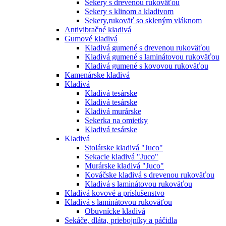
Sekery s drevenou rukoväťou
Sekery s klinom a kladivom
Sekery,rukoväť so skleným vláknom
Antivibračné kladivá
Gumové kladivá
Kladivá gumené s drevenou rukoväťou
Kladivá gumené s laminátovou rukoväťou
Kladivá gumené s kovovou rukoväťou
Kamenárske kladivá
Kladivá
Kladivá tesárske
Kladivá tesárske
Kladivá murárske
Sekerka na omietky
Kladivá tesárske
Kladivá
Stolárske kladivá "Juco"
Sekacie kladivá "Juco"
Murárske kladivá "Juco"
Kováčske kladivá s drevenou rukoväťou
Kladivá s laminátovou rukoväťou
Kladivá kovové a príslušenstvo
Kladivá s laminátovou rukoväťou
Obuvnícke kladivá
Sekáče, dláta, priebojníky a páčidla