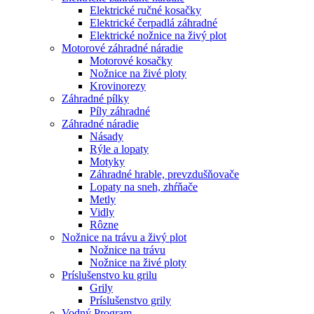
Elektrické ručné kosačky
Elektrické čerpadlá záhradné
Elektrické nožnice na živý plot
Motorové záhradné náradie
Motorové kosačky
Nožnice na živé ploty
Krovinorezy
Záhradné pílky
Píly záhradné
Záhradné náradie
Násady
Rýle a lopaty
Motyky
Záhradné hrable, prevzdušňovače
Lopaty na sneh, zhŕňače
Metly
Vidly
Rôzne
Nožnice na trávu a živý plot
Nožnice na trávu
Nožnice na živé ploty
Príslušenstvo ku grilu
Grily
Príslušenstvo grily
Vodný Program