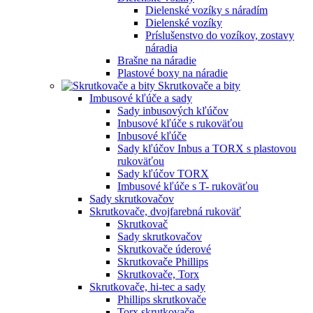
Dielenské vozíky s náradím
Dielenské vozíky
Príslušenstvo do vozíkov, zostavy
náradia
Brašne na náradie
Plastové boxy na náradie
Skrutkovače a bity
Imbusové kľúče a sady
Sady inbusových kľúčov
Inbusové kľúče s rukoväťou
Inbusové kľúče
Sady kľúčov Inbus a TORX s plastovou
rukoväťou
Sady kľúčov TORX
Imbusové kľúče s T- rukoväťou
Sady skrutkovačov
Skrutkovače, dvojfarebná rukoväť
Skrutkovač
Sady skrutkovačov
Skrutkovače úderové
Skrutkovače Phillips
Skrutkovače, Torx
Skrutkovače, hi-tec a sady
Phillips skrutkovače
Torx skrutkovače