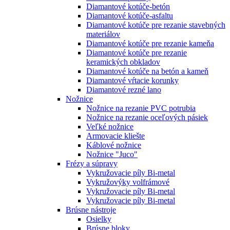
Diamantové kotúče-betón
Diamantové kotúče-asfaltu
Diamantové kotúče pre rezanie stavebných
materiálov
Diamantové kotúče pre rezanie kameňa
Diamantové kotúče pre rezanie
keramických obkladov
Diamantové kotúče na betón a kameň
Diamantové vŕtacie korunky
Diamantové rezné lano
Nožnice
Nožnice na rezanie PVC potrubia
Nožnice na rezanie oceľových pásiek
Veľké nožnice
Armovacie kliešte
Káblové nožnice
Nožnice "Juco"
Frézy a súpravy
Vykružovacie píly Bi-metal
Vykružovýky volfrámové
Vykružovacie píly Bi-metal
Vykružovacie píly Bi-metal
Brúsne nástroje
Osielky
Brúsne bloky