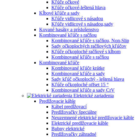
Kľúče očkové
Kľúče očkové-leštená hlava
Kĺbové kľúče a sady
Kľúče vidlicové s násadou
Kľúče vidlicové s násadou,sady
Kované hasáky a príslušenstvo
Kombinované kľúče s račňou
Kombinované kľúče s račňou, Non-Slip
Sady očkoplochých račňových kľúčov
Kľúče očkoploché račňové s kĺbom
Kombinované kľúče s račňou
Kombinované kľúče
Kombinované kľúče krátke
Kombinované kľúče a sady
Sady kľúč očkoplochý - leštená hlava
Kľúče očkoploché offset 15 °
Kombinované kľúče a sady CrV
Elektrické zariadenia
Predlžovacie káble
Kábel predĺžovací
Predlžovačky špeciálne
Neuzemnené elektrické predlžovacie káble
Elektrické predlžovacie káble
Bubny elektrické
Predlžovačky záhradné