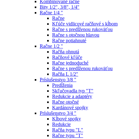
Kombinované račne
Bity 1/2", 3/8", 1/4"
Račne 1/4 "
Račne
Kľúče vidlicové račňové s kĺbom
Račne s predĺženou rukoväťou
Račne s otočnou hlavou
Račne potiahnuté
Račne 1/2 "
Račňa ohnutá
Račňové kľúče
Račne jednoduché
Račne s predĺženou rukoväťou
Račňa L 1/2"
Príslušenstvo 3/8 "
Predĺženia
Skľučovadla typ "T"
Redukcie a adaptéry
Račne otočné
Kardánové spojky
Príslušenstvo 3/4 "
Kĺbové spojky
Redukcie
Račňa typu "L"
Račne typu "T"