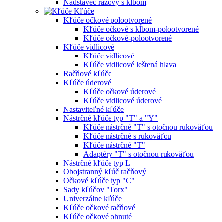
Nadstavec rázový s kĺbom
Kľúče
Kľúče očkové polootvorené
Kľúče očkové s kĺbom-polootvorené
Kľúče očkové-polootvorené
Kľúče vidlicové
Kľúče vidlicové
Kľúče vidlicové leštená hlava
Račňové kľúče
Kľúče úderové
Kľúče očkové úderové
Kľúče vidlicové úderové
Nastaviteľné kľúče
Nástrčné kľúče typ "T" a "Y"
Kľúče nástrčné "T" s otočnou rukoväťou
Kľúče nástrčné s rukoväťou
Kľúče nástrčné "T"
Adaptéry "T" s otočnou rukoväťou
Nástrčné kľúče typ L
Obojstranný kľúč račňový
Očkové kľúče typ "C"
Sady kľúčov "Torx"
Univerzálne kľúče
Kľúče očkové račňové
Kľúče očkové ohnuté