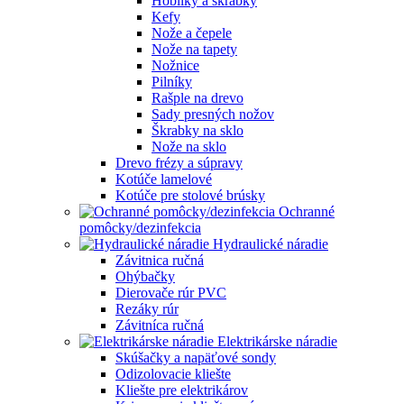
Hoblíky a škrabky
Kefy
Nože a čepele
Nože na tapety
Nožnice
Pilníky
Rašple na drevo
Sady presných nožov
Škrabky na sklo
Nože na sklo
Drevo frézy a súpravy
Kotúče lamelové
Kotúče pre stolové brúsky
Ochranné
pomôcky/dezinfekcia
Hydraulické náradie
Závitnica ručná
Ohýbačky
Dierovače rúr PVC
Rezáky rúr
Závitníca ručná
Elektrikárske náradie
Skúšačky a napäťové sondy
Odizolovacie kliešte
Kliešte pre elektrikárov