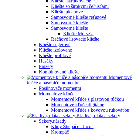
Kliešte, skrutkovacie "C"
Kliešte so širokými čeľusťami
Kliešte plechové
Samosvorné kliešte reťazové
Samosvorné kliešte
Samosvorné kliešte
Kliešte Morse´a
Račňové lisovacie kliešte
Kliešte segerové
Kliešte izolované
Kliešte profilové
Hasáky
Pinzety
Kombinované kliešte
Momentové
kľúče a násobiče momentu
Posilňovače momentu
Momentové kľúče
Momentové kľúče s plastovou rúčkou
Momentové kľúče digitálne
Momentové kľúče s kovovou rukoväťou
Kladivá, dláta a sekery
Sekery,násady
Kliny Štiepače "Juco"
Krompáč