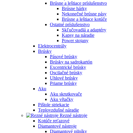
Brúsne a leštiace príslušenstvo
Brúsne hárky
Nekonečné brúsne pásy
Brúsne a leštiace kotúče
Ostatné príslušenstvo
Skľučovadlá a adaptéry
Kapsy na náradie
Power stojany
Elektrocentrály
Brúsky
Pásové brúsky
Brúsky na sadrokartón
Excentrické brúsky
Oscilačné brúsky
Uhlové brúsky
Priame brúsky
Aku
Aku skrutkovače
Aku vŕtačky
Pištole striekacie
Teplovzdušné náradie
Rezné nástroje
Kotúče reťazové
Diamantové nástroje
Diamantové pilníky