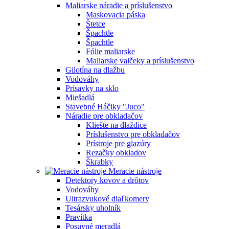
Maliarske náradie a príslušenstvo
Maskovacia páska
Štetce
Špachtle
Špachtle
Fólie maliarske
Maliarske valčeky a príslušenstvo
Gilotína na dlažbu
Vodováhy
Prísavky na sklo
Miešadlá
Stavebné Háčiky "Juco"
Náradie pre obkladačov
Kliešte na dlaždice
Príslušenstvo pre obkladačov
Prístroje pre glazúry
Rezačky obkladov
Škrabky
Meracie nástroje
Detektory kovov a drôtov
Vodováhy
Ultrazvukové diaľkomery
Tesársky uholník
Pravítka
Posuvné meradlá