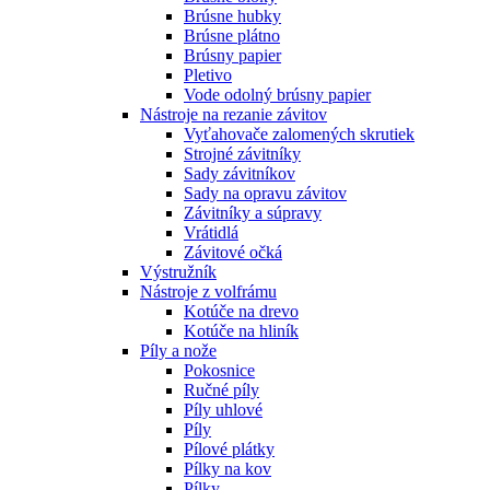
Brúsne hubky
Brúsne plátno
Brúsny papier
Pletivo
Vode odolný brúsny papier
Nástroje na rezanie závitov
Vyťahovače zalomených skrutiek
Strojné závitníky
Sady závitníkov
Sady na opravu závitov
Závitníky a súpravy
Vrátidlá
Závitové očká
Výstružník
Nástroje z volfrámu
Kotúče na drevo
Kotúče na hliník
Píly a nože
Pokosnice
Ručné píly
Píly uhlové
Píly
Pílové plátky
Pílky na kov
Pílky