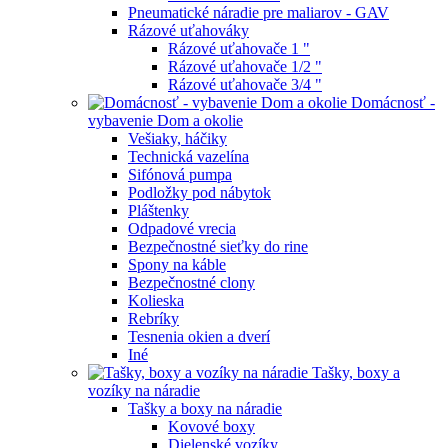
Pneumatické náradie pre maliarov - GAV
Rázové uťahováky
Rázové uťahovače 1 "
Rázové uťahovače 1/2 "
Rázové uťahovače 3/4 "
Domácnosť -
vybavenie Dom a okolie
Vešiaky, háčiky
Technická vazelína
Sifónová pumpa
Podložky pod nábytok
Pláštenky
Odpadové vrecia
Bezpečnostné sieťky do rine
Spony na káble
Bezpečnostné clony
Kolieska
Rebríky
Tesnenia okien a dverí
Iné
Tašky, boxy a
vozíky na náradie
Tašky a boxy na náradie
Kovové boxy
Dielenské vozíky