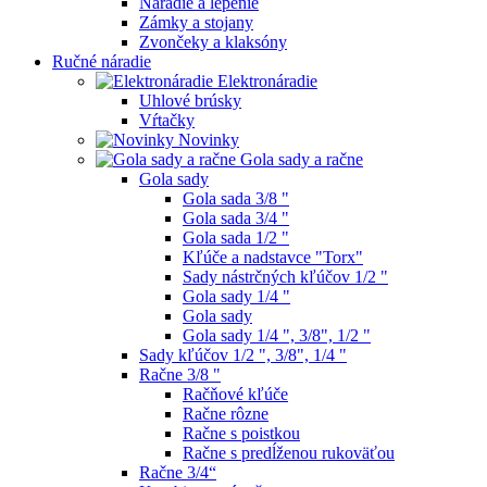
Náradie a lepenie
Zámky a stojany
Zvončeky a klaksóny
Ručné náradie
Elektronáradie
Uhlové brúsky
Vŕtačky
Novinky
Gola sady a račne
Gola sady
Gola sada 3/8 "
Gola sada 3/4 "
Gola sada 1/2 "
Kľúče a nadstavce "Torx"
Sady nástrčných kľúčov 1/2 "
Gola sady 1/4 "
Gola sady
Gola sady 1/4 ", 3/8", 1/2 "
Sady kľúčov 1/2 ", 3/8", 1/4 "
Račne 3/8 "
Račňové kľúče
Račne rôzne
Račne s poistkou
Račne s predĺženou rukoväťou
Račne 3/4“