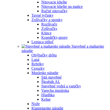
Nitovacie kliešte
Nitovacie kliešte na matice
Ručné nitovačky
Tavné tyčinky
Zošívačky a sponky
Rozšívače
Zošívačky
Klince
Kramličky,spony
Lepiaca pištoľ
Stavebné a maliarske
náradie
Ohýbačky drôtu
Laná
Rebríky
Ceruzky
Murárske náradie
Sitá stavebné
Škrabák AL
Stavebné vedrá a vaničky
Varecha murárska
Hladítka
Kelne
Nože
Klampiarske náradie