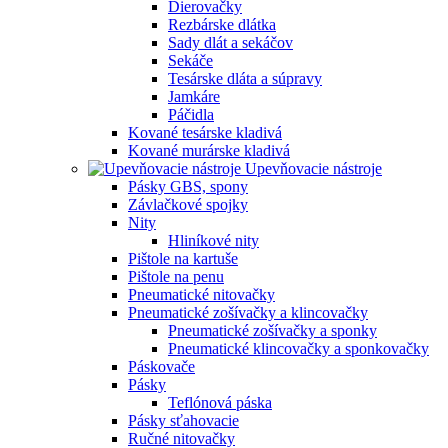
Dierovačky
Rezbárske dlátka
Sady dlát a sekáčov
Sekáče
Tesárske dláta a súpravy
Jamkáre
Páčidla
Kované tesárske kladivá
Kované murárske kladivá
Upevňovacie nástroje
Pásky GBS, spony
Závlačkové spojky
Nity
Hliníkové nity
Pištole na kartuše
Pištole na penu
Pneumatické nitovačky
Pneumatické zošívačky a klincovačky
Pneumatické zošívačky a sponky
Pneumatické klincovačky a sponkovačky
Páskovače
Pásky
Teflónová páska
Pásky sťahovacie
Ručné nitovačky