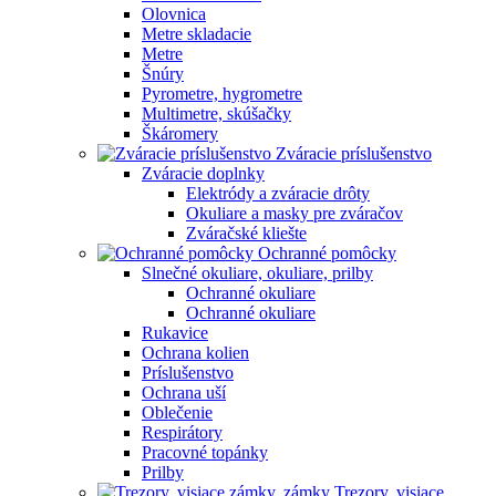
Olovnica
Metre skladacie
Metre
Šnúry
Pyrometre, hygrometre
Multimetre, skúšačky
Škáromery
Zváracie príslušenstvo
Zváracie doplnky
Elektródy a zváracie drôty
Okuliare a masky pre zváračov
Zváračské kliešte
Ochranné pomôcky
Slnečné okuliare, okuliare, prilby
Ochranné okuliare
Ochranné okuliare
Rukavice
Ochrana kolien
Príslušenstvo
Ochrana uší
Oblečenie
Respirátory
Pracovné topánky
Prilby
Trezory, visiace