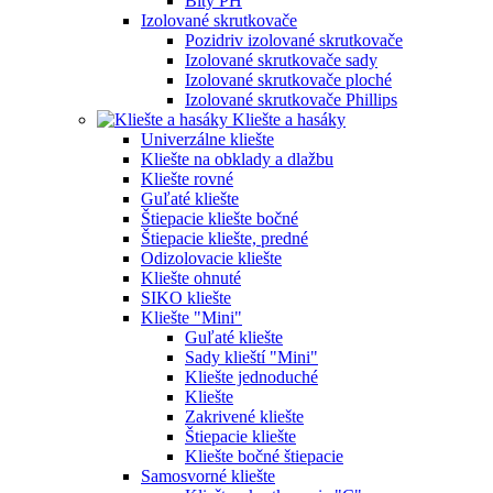
Bity PH
Izolované skrutkovače
Pozidriv izolované skrutkovače
Izolované skrutkovače sady
Izolované skrutkovače ploché
Izolované skrutkovače Phillips
Kliešte a hasáky
Univerzálne kliešte
Kliešte na obklady a dlažbu
Kliešte rovné
Guľaté kliešte
Štiepacie kliešte bočné
Štiepacie kliešte, predné
Odizolovacie kliešte
Kliešte ohnuté
SIKO kliešte
Kliešte "Mini"
Guľaté kliešte
Sady klieští "Mini"
Kliešte jednoduché
Kliešte
Zakrivené kliešte
Štiepacie kliešte
Kliešte bočné štiepacie
Samosvorné kliešte