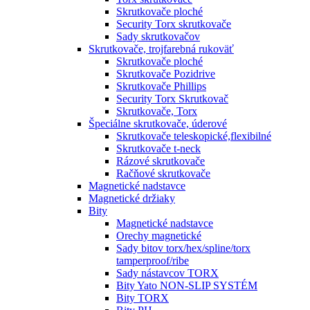
Skrutkovače ploché
Security Torx skrutkovače
Sady skrutkovačov
Skrutkovače, trojfarebná rukoväť
Skrutkovače ploché
Skrutkovače Pozidrive
Skrutkovače Phillips
Security Torx Skrutkovač
Skrutkovače, Torx
Špeciálne skrutkovače, úderové
Skrutkovače teleskopické,flexibilné
Skrutkovače t-neck
Rázové skrutkovače
Račňové skrutkovače
Magnetické nadstavce
Magnetické držiaky
Bity
Magnetické nadstavce
Orechy magnetické
Sady bitov torx/hex/spline/torx
tamperproof/ribe
Sady nástavcov TORX
Bity Yato NON-SLIP SYSTÉM
Bity TORX