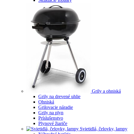
Skladacie lopatky
Grily a ohniská
Grily na drevené uhlie
Ohniská
Grilovacie náradie
Grily na plyn
Príslušenstvo
Plynové žiariče
Svietidlá, čelovky, lampy