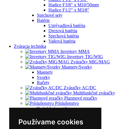
Hadice F3/8" x M10/50mm
Hadice F1/2" x M3/8"
Sprchové sety
Batérie
Umývadlová batéria
Drezová batéria
Sprchová batéria
Vaňová batéria
Zváracia technika
Invertory MMA
Invertory TIG/WIG
Zváračky MIG/MAG
Magnety/Svorky
Magnety
Svorky
Račety
Zváračky AC/DC
Multifunkčné zváračky
Plazmové rezačky
Príslušenstvo
Redukčný ventil
Vozíky
Kufríky
Používame cookies
Zváracie horáky