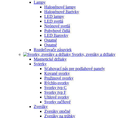
Lampy
Halogénové lampy
Halogénové žiarivky
LED lampy
LED svetlá
Neónové svetlá
Pohybové čidlá
LED žiarovky
Ostatné
Ostatné
Rozdeľovače zásuviek
Svorky, zveráky a držiaky
Magnetické držiaky
Svierky
Sťahovací pás pre podlahové panely
Kované svorky
Pružinové svorky
Rýchlo-svorky
Svorky typ C
Svorky typ F
Uhlové svorky
Svorky račňové
Zveráky
Zveráky otočné
Zveráky na trúbky