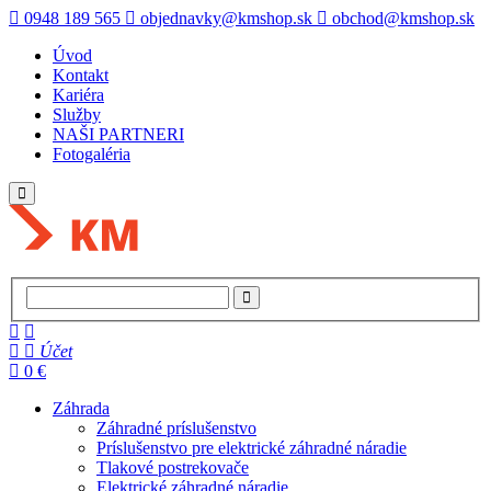
0948 189 565
objednavky@kmshop.sk
obchod@kmshop.sk
Úvod
Kontakt
Kariéra
Služby
NAŠI PARTNERI
Fotogaléria
Účet
0 €
Záhrada
Záhradné príslušenstvo
Príslušenstvo pre elektrické záhradné náradie
Tlakové postrekovače
Elektrické záhradné náradie