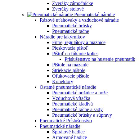
Zveráky zámočnícke
Zveráky stolové
Pneumatické náradie
Rázové uťahovaky a vzduchové náradie
Pneumatické brúsky
Pneumatické račne
Náradie pre lakýrnikov
Filtre, regulátory a maznice
Pieskovacia pištoľ
Pištoľ na fúkanie kolies
Príslušenstvo na hustenie pneumatík
Pištole na mazanie
Striekacie pištole
Ofukovacie pištole
Konektory
Ostatné pneumatické náradie
Pneumatické nožnice a nože
Vzduchová vŕtačka
Pneumatické kladivá
Pneumatické račne a sady
Pneumatické brúsky a súpravy
Pneumatické Príslušenstvo
Pneumatické náradie
Špirálové hadice
Armované hadice