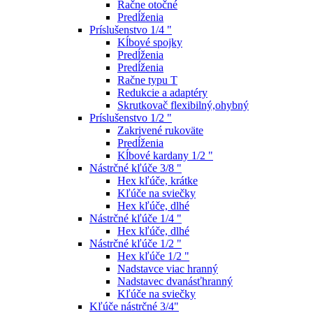
Račne otočné
Predĺženia
Príslušenstvo 1/4 "
Kĺbové spojky
Predĺženia
Predĺženia
Račne typu T
Redukcie a adaptéry
Skrutkovač flexibilný,ohybný
Príslušenstvo 1/2 "
Zakrivené rukoväte
Predĺženia
Kĺbové kardany 1/2 "
Nástrčné kľúče 3/8 "
Hex kľúče, krátke
Kľúče na sviečky
Hex kľúče, dlhé
Nástrčné kľúče 1/4 "
Hex kľúče, dlhé
Nástrčné kľúče 1/2 "
Hex kľúče 1/2 "
Nadstavce viac hranný
Nadstavec dvanásťhranný
Kľúče na sviečky
Kľúče nástrčné 3/4"