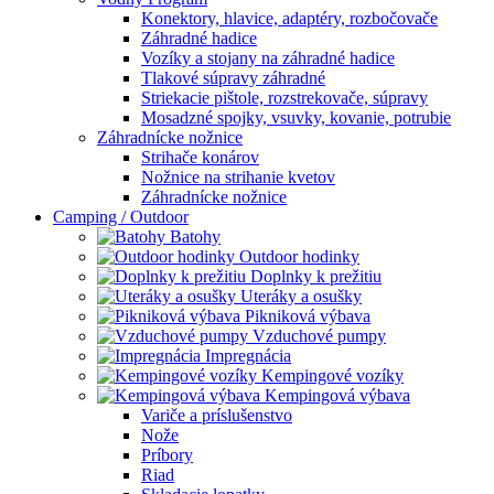
Konektory, hlavice, adaptéry, rozbočovače
Záhradné hadice
Vozíky a stojany na záhradné hadice
Tlakové súpravy záhradné
Striekacie pištole, rozstrekovače, súpravy
Mosadzné spojky, vsuvky, kovanie, potrubie
Záhradnícke nožnice
Strihače konárov
Nožnice na strihanie kvetov
Záhradnícke nožnice
Camping / Outdoor
Batohy
Outdoor hodinky
Doplnky k prežitiu
Uteráky a osušky
Pikniková výbava
Vzduchové pumpy
Impregnácia
Kempingové vozíky
Kempingová výbava
Variče a príslušenstvo
Nože
Príbory
Riad