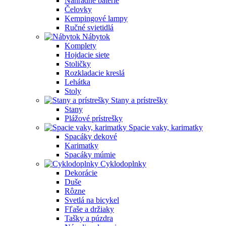
Náhradné batérie
Čelovky
Kempingové lampy
Ručné svietidlá
Nábytok
Komplety
Hojdacie siete
Stoličky
Rozkladacie kreslá
Lehátka
Stoly
Stany a prístrešky
Stany
Plážové prístrešky
Spacie vaky, karimatky
Spacáky dekové
Karimatky
Spacáky múmie
Cyklodoplnky
Dekorácie
Duše
Rôzne
Svetlá na bicykel
Fľaše a držiaky
Tašky a púzdra