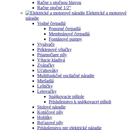
Račne s otočnou hlavou
Račne otočné 1/2"
Elektrické a motorové
náradie
Vodné čerpadlá
Ponorné čerpadlá
Membránové čerpadlá
Fontánové pumpy
Vysávače
Príklepové vŕtačky
Priamočiare píly
Vŕtacie kladivá
Zváračky
Uťahováky
Multifunkčné oscilačné náradie
Miešadlá
Leštičky
Letovačky
Spájkovacie pištole
Príslušenstvo k spájkovacej pištoli
Stolové náradie
Kotúčové píly
Hoblíky
Reťazové píly
Príslušenstvo pre elektrické náradie