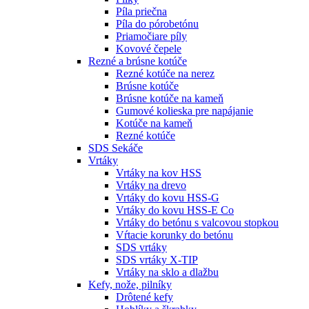
Píla priečna
Píla do pórobetónu
Priamočiare píly
Kovové čepele
Rezné a brúsne kotúče
Rezné kotúče na nerez
Brúsne kotúče
Brúsne kotúče na kameň
Gumové kolieska pre napájanie
Kotúče na kameň
Rezné kotúče
SDS Sekáče
Vrtáky
Vrtáky na kov HSS
Vrtáky na drevo
Vrtáky do kovu HSS-G
Vrtáky do kovu HSS-E Co
Vrtáky do betónu s valcovou stopkou
Vŕtacie korunky do betónu
SDS vrtáky
SDS vrtáky X-TIP
Vrtáky na sklo a dlažbu
Kefy, nože, pilníky
Drôtené kefy