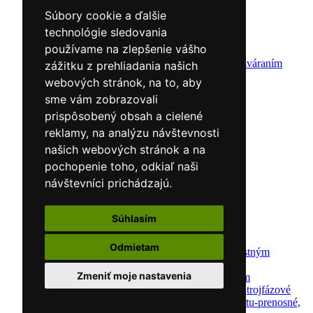
Zváracie masky
Zváracie káble
Súbory cookie a ďalšie
Zváracie drôty
technológie sledovania
CNC rezacie stroje
používame na zlepšenie vášho
Elektródy
Ochrana pred zváraním
zážitku z prehliadania našich
Predohrev / Žíhanie
webových stránok, na to, aby
Polohovacie systémy
sme vám zobrazovali
Indukčný ohrev
Auto náradie a vybavenie servisov
prispôsobený obsah a cielené
Lakernícke stojany
reklamy, na analýzu návštevnosti
Nabíjačky a testery
našich webových stránok a na
Navijaky
Navijaky ručné
pochopenie toho, odkiaľ naši
Navijaky elektrické
návštevníci prichádzajú.
Reťazové kladkostroje
Náradie pre uloženie brzdového systému
Nástroje pre autookná
Súhlasím
Nabíjačky/Štartéry
Automatické nabíjačky
Odmietam
Automatické nabíjačky s bezpečnostným
automatickým štartom
Zmeniť moje nastavenia
Nabíjačky/Štartéry s bezpečnostným
automatickým štartom-jednofázové,trojfázové
Dielenské nabíjačky s funkciou štartu-prenosné,