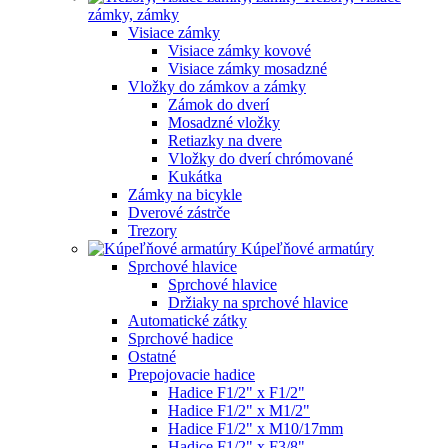
zámky, zámky
Visiace zámky
Visiace zámky kovové
Visiace zámky mosadzné
Vložky do zámkov a zámky
Zámok do dverí
Mosadzné vložky
Retiazky na dvere
Vložky do dverí chrómované
Kukátka
Zámky na bicykle
Dverové zástrče
Trezory
Kúpeľňové armatúry
Sprchové hlavice
Sprchové hlavice
Držiaky na sprchové hlavice
Automatické zátky
Sprchové hadice
Ostatné
Prepojovacie hadice
Hadice F1/2" x F1/2"
Hadice F1/2" x M1/2"
Hadice F1/2" x M10/17mm
Hadice F1/2" x F3/8"