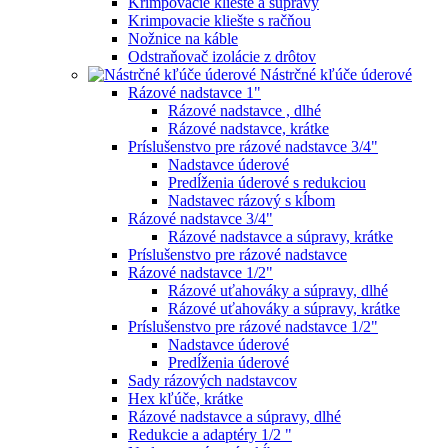
Krimpovacie kliešte a súpravy
Krimpovacie kliešte s račňou
Nožnice na káble
Odstraňovač izolácie z drôtov
Nástrčné kľúče úderové
Rázové nadstavce 1"
Rázové nadstavce , dlhé
Rázové nadstavce, krátke
Príslušenstvo pre rázové nadstavce 3/4"
Nadstavce úderové
Predĺženia úderové s redukciou
Nadstavec rázový s kĺbom
Rázové nadstavce 3/4"
Rázové nadstavce a súpravy, krátke
Príslušenstvo pre rázové nadstavce
Rázové nadstavce 1/2"
Rázové uťahováky a súpravy, dlhé
Rázové uťahováky a súpravy, krátke
Príslušenstvo pre rázové nadstavce 1/2"
Nadstavce úderové
Predĺženia úderové
Sady rázových nadstavcov
Hex kľúče, krátke
Rázové nadstavce a súpravy, dlhé
Redukcie a adaptéry 1/2 "