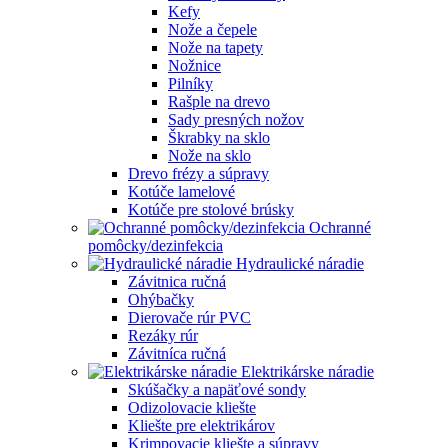
Kefy
Nože a čepele
Nože na tapety
Nožnice
Pilníky
Rašple na drevo
Sady presných nožov
Škrabky na sklo
Nože na sklo
Drevo frézy a súpravy
Kotúče lamelové
Kotúče pre stolové brúsky
Ochranné
pomôcky/dezinfekcia
Hydraulické náradie
Závitnica ručná
Ohýbačky
Dierovače rúr PVC
Rezáky rúr
Závitníca ručná
Elektrikárske náradie
Skúšačky a napäťové sondy
Odizolovacie kliešte
Kliešte pre elektrikárov
Krimpovacie kliešte a súpravy