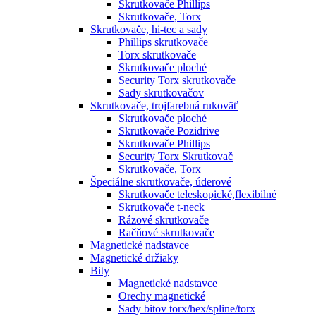
Skrutkovače Phillips
Skrutkovače, Torx
Skrutkovače, hi-tec a sady
Phillips skrutkovače
Torx skrutkovače
Skrutkovače ploché
Security Torx skrutkovače
Sady skrutkovačov
Skrutkovače, trojfarebná rukoväť
Skrutkovače ploché
Skrutkovače Pozidrive
Skrutkovače Phillips
Security Torx Skrutkovač
Skrutkovače, Torx
Špeciálne skrutkovače, úderové
Skrutkovače teleskopické,flexibilné
Skrutkovače t-neck
Rázové skrutkovače
Račňové skrutkovače
Magnetické nadstavce
Magnetické držiaky
Bity
Magnetické nadstavce
Orechy magnetické
Sady bitov torx/hex/spline/torx