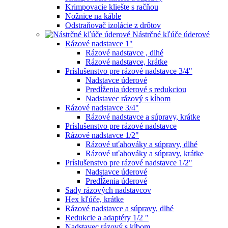
Krimpovacie kliešte s račňou
Nožnice na káble
Odstraňovač izolácie z drôtov
Nástrčné kľúče úderové
Rázové nadstavce 1"
Rázové nadstavce , dlhé
Rázové nadstavce, krátke
Príslušenstvo pre rázové nadstavce 3/4"
Nadstavce úderové
Predĺženia úderové s redukciou
Nadstavec rázový s kĺbom
Rázové nadstavce 3/4"
Rázové nadstavce a súpravy, krátke
Príslušenstvo pre rázové nadstavce
Rázové nadstavce 1/2"
Rázové uťahováky a súpravy, dlhé
Rázové uťahováky a súpravy, krátke
Príslušenstvo pre rázové nadstavce 1/2"
Nadstavce úderové
Predĺženia úderové
Sady rázových nadstavcov
Hex kľúče, krátke
Rázové nadstavce a súpravy, dlhé
Redukcie a adaptéry 1/2 "
Nadstavec rázový s kĺbom