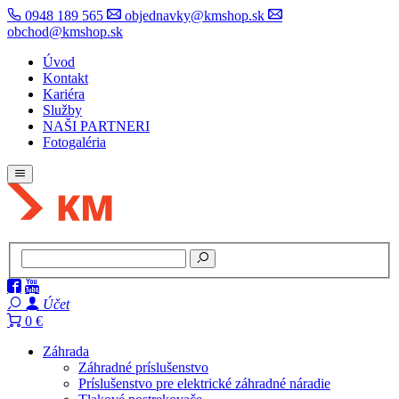
0948 189 565
objednavky@kmshop.sk
obchod@kmshop.sk
Úvod
Kontakt
Kariéra
Služby
NAŠI PARTNERI
Fotogaléria
Účet
0 €
Záhrada
Záhradné príslušenstvo
Príslušenstvo pre elektrické záhradné náradie