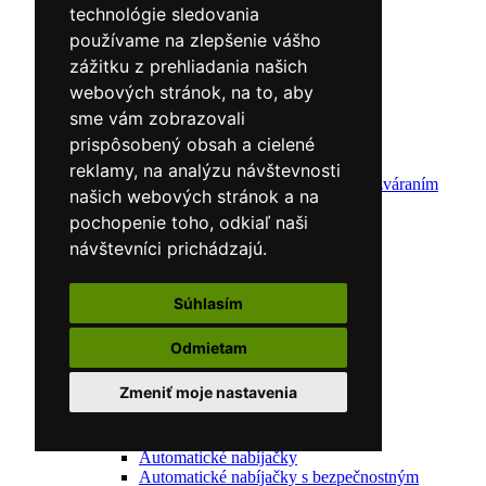
Redukčný ventil
technológie sledovania
Vozíky
používame na zlepšenie vášho
Kufríky
zážitku z prehliadania našich
Zváracie horáky
Zváracie masky
webových stránok, na to, aby
Zváracie káble
sme vám zobrazovali
Zváracie drôty
prispôsobený obsah a cielené
CNC rezacie stroje
Elektródy
reklamy, na analýzu návštevnosti
Ochrana pred zváraním
našich webových stránok a na
Predohrev / Žíhanie
pochopenie toho, odkiaľ naši
Polohovacie systémy
Indukčný ohrev
návštevníci prichádzajú.
Auto náradie a vybavenie servisov
Lakernícke stojany
Nabíjačky a testery
Súhlasím
Navijaky
Navijaky ručné
Odmietam
Navijaky elektrické
Reťazové kladkostroje
Zmeniť moje nastavenia
Náradie pre uloženie brzdového systému
Nástroje pre autookná
Nabíjačky/Štartéry
Automatické nabíjačky
Automatické nabíjačky s bezpečnostným