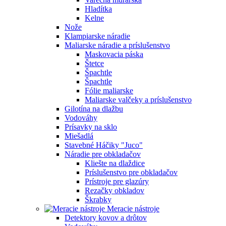
Hladítka
Kelne
Nože
Klampiarske náradie
Maliarske náradie a príslušenstvo
Maskovacia páska
Štetce
Špachtle
Špachtle
Fólie maliarske
Maliarske valčeky a príslušenstvo
Gilotína na dlažbu
Vodováhy
Prísavky na sklo
Miešadlá
Stavebné Háčiky "Juco"
Náradie pre obkladačov
Kliešte na dlaždice
Príslušenstvo pre obkladačov
Prístroje pre glazúry
Rezačky obkladov
Škrabky
Meracie nástroje
Detektory kovov a drôtov