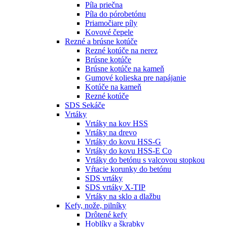
Píla priečna
Píla do pórobetónu
Priamočiare píly
Kovové čepele
Rezné a brúsne kotúče
Rezné kotúče na nerez
Brúsne kotúče
Brúsne kotúče na kameň
Gumové kolieska pre napájanie
Kotúče na kameň
Rezné kotúče
SDS Sekáče
Vrtáky
Vrtáky na kov HSS
Vrtáky na drevo
Vrtáky do kovu HSS-G
Vrtáky do kovu HSS-E Co
Vrtáky do betónu s valcovou stopkou
Vŕtacie korunky do betónu
SDS vrtáky
SDS vrtáky X-TIP
Vrtáky na sklo a dlažbu
Kefy, nože, pilníky
Drôtené kefy
Hoblíky a škrabky