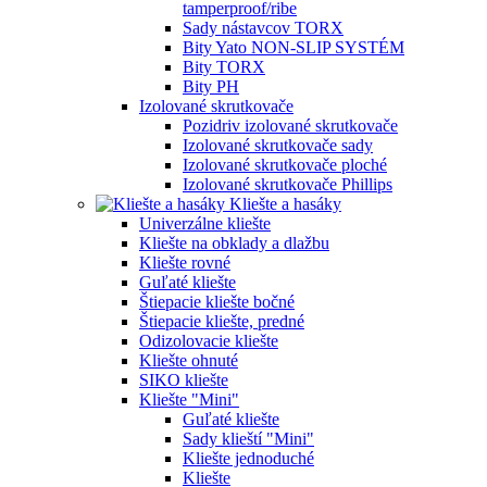
tamperproof/ribe
Sady nástavcov TORX
Bity Yato NON-SLIP SYSTÉM
Bity TORX
Bity PH
Izolované skrutkovače
Pozidriv izolované skrutkovače
Izolované skrutkovače sady
Izolované skrutkovače ploché
Izolované skrutkovače Phillips
Kliešte a hasáky
Univerzálne kliešte
Kliešte na obklady a dlažbu
Kliešte rovné
Guľaté kliešte
Štiepacie kliešte bočné
Štiepacie kliešte, predné
Odizolovacie kliešte
Kliešte ohnuté
SIKO kliešte
Kliešte "Mini"
Guľaté kliešte
Sady klieští "Mini"
Kliešte jednoduché
Kliešte