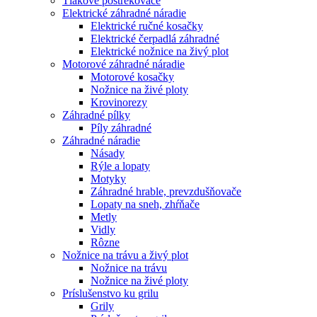
Tlakové postrekovače
Elektrické záhradné náradie
Elektrické ručné kosačky
Elektrické čerpadlá záhradné
Elektrické nožnice na živý plot
Motorové záhradné náradie
Motorové kosačky
Nožnice na živé ploty
Krovinorezy
Záhradné pílky
Píly záhradné
Záhradné náradie
Násady
Rýle a lopaty
Motyky
Záhradné hrable, prevzdušňovače
Lopaty na sneh, zhŕňače
Metly
Vidly
Rôzne
Nožnice na trávu a živý plot
Nožnice na trávu
Nožnice na živé ploty
Príslušenstvo ku grilu
Grily