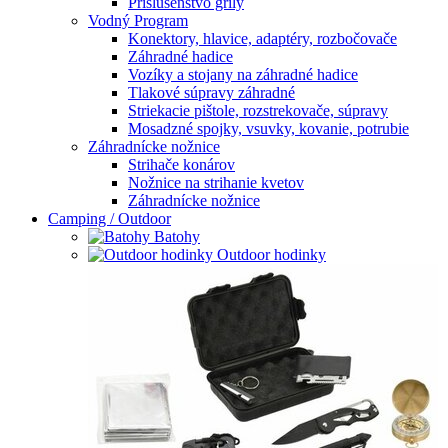
Príslušenstvo grily
Vodný Program
Konektory, hlavice, adaptéry, rozbočovače
Záhradné hadice
Vozíky a stojany na záhradné hadice
Tlakové súpravy záhradné
Striekacie pištole, rozstrekovače, súpravy
Mosadzné spojky, vsuvky, kovanie, potrubie
Záhradnícke nožnice
Strihače konárov
Nožnice na strihanie kvetov
Záhradnícke nožnice
Camping / Outdoor
Batohy
Outdoor hodinky