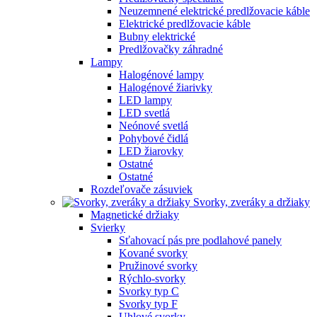
Neuzemnené elektrické predlžovacie káble
Elektrické predlžovacie káble
Bubny elektrické
Predlžovačky záhradné
Lampy
Halogénové lampy
Halogénové žiarivky
LED lampy
LED svetlá
Neónové svetlá
Pohybové čidlá
LED žiarovky
Ostatné
Ostatné
Rozdeľovače zásuviek
Svorky, zveráky a držiaky
Magnetické držiaky
Svierky
Sťahovací pás pre podlahové panely
Kované svorky
Pružinové svorky
Rýchlo-svorky
Svorky typ C
Svorky typ F
Uhlové svorky