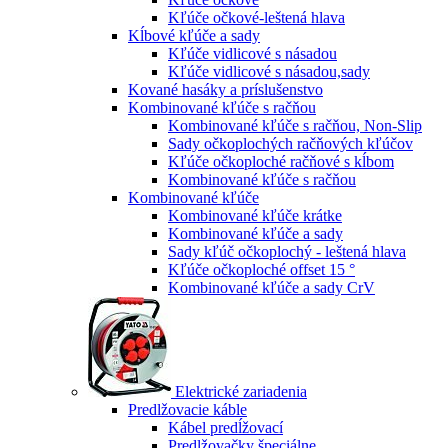
Kľúče očkové-leštená hlava
Kĺbové kľúče a sady
Kľúče vidlicové s násadou
Kľúče vidlicové s násadou,sady
Kované hasáky a príslušenstvo
Kombinované kľúče s račňou
Kombinované kľúče s račňou, Non-Slip
Sady očkoplochých račňových kľúčov
Kľúče očkoploché račňové s kĺbom
Kombinované kľúče s račňou
Kombinované kľúče
Kombinované kľúče krátke
Kombinované kľúče a sady
Sady kľúč očkoplochý - leštená hlava
Kľúče očkoploché offset 15 °
Kombinované kľúče a sady CrV
Elektrické zariadenia
Predlžovacie káble
Kábel predĺžovací
Predlžovačky špeciálne