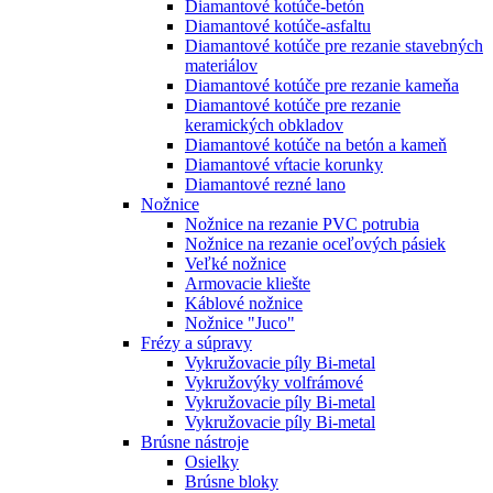
Diamantové kotúče-betón
Diamantové kotúče-asfaltu
Diamantové kotúče pre rezanie stavebných
materiálov
Diamantové kotúče pre rezanie kameňa
Diamantové kotúče pre rezanie
keramických obkladov
Diamantové kotúče na betón a kameň
Diamantové vŕtacie korunky
Diamantové rezné lano
Nožnice
Nožnice na rezanie PVC potrubia
Nožnice na rezanie oceľových pásiek
Veľké nožnice
Armovacie kliešte
Káblové nožnice
Nožnice "Juco"
Frézy a súpravy
Vykružovacie píly Bi-metal
Vykružovýky volfrámové
Vykružovacie píly Bi-metal
Vykružovacie píly Bi-metal
Brúsne nástroje
Osielky
Brúsne bloky