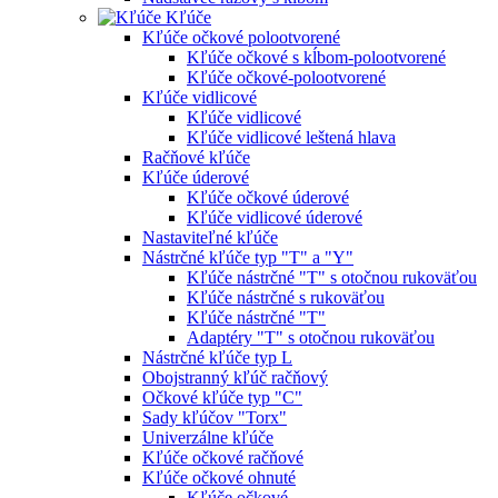
Kľúče
Kľúče očkové polootvorené
Kľúče očkové s kĺbom-polootvorené
Kľúče očkové-polootvorené
Kľúče vidlicové
Kľúče vidlicové
Kľúče vidlicové leštená hlava
Račňové kľúče
Kľúče úderové
Kľúče očkové úderové
Kľúče vidlicové úderové
Nastaviteľné kľúče
Nástrčné kľúče typ "T" a "Y"
Kľúče nástrčné "T" s otočnou rukoväťou
Kľúče nástrčné s rukoväťou
Kľúče nástrčné "T"
Adaptéry "T" s otočnou rukoväťou
Nástrčné kľúče typ L
Obojstranný kľúč račňový
Očkové kľúče typ "C"
Sady kľúčov "Torx"
Univerzálne kľúče
Kľúče očkové račňové
Kľúče očkové ohnuté
Kľúče očkové