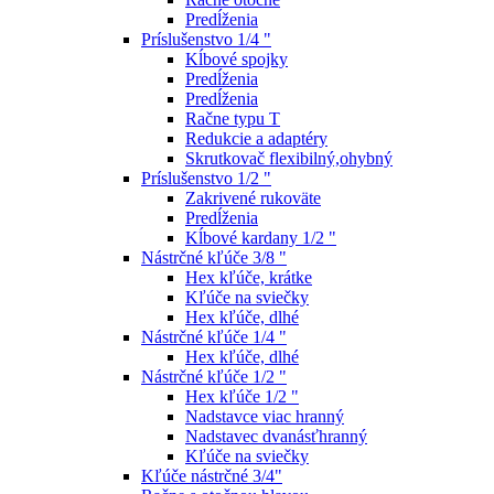
Predĺženia
Príslušenstvo 1/4 "
Kĺbové spojky
Predĺženia
Predĺženia
Račne typu T
Redukcie a adaptéry
Skrutkovač flexibilný,ohybný
Príslušenstvo 1/2 "
Zakrivené rukoväte
Predĺženia
Kĺbové kardany 1/2 "
Nástrčné kľúče 3/8 "
Hex kľúče, krátke
Kľúče na sviečky
Hex kľúče, dlhé
Nástrčné kľúče 1/4 "
Hex kľúče, dlhé
Nástrčné kľúče 1/2 "
Hex kľúče 1/2 "
Nadstavce viac hranný
Nadstavec dvanásťhranný
Kľúče na sviečky
Kľúče nástrčné 3/4"