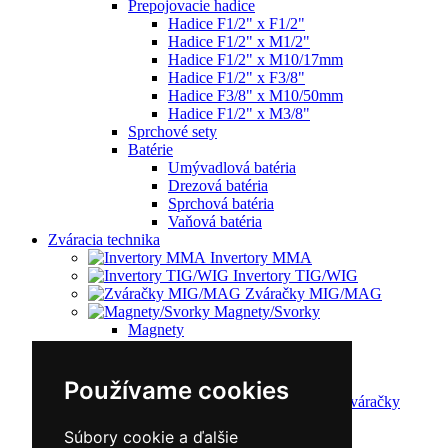
Prepojovacie hadice
Hadice F1/2" x F1/2"
Hadice F1/2" x M1/2"
Hadice F1/2" x M10/17mm
Hadice F1/2" x F3/8"
Hadice F3/8" x M10/50mm
Hadice F1/2" x M3/8"
Sprchové sety
Batérie
Umývadlová batéria
Drezová batéria
Sprchová batéria
Vaňová batéria
Zváracia technika
Invertory MMA
Invertory TIG/WIG
Zváračky MIG/MAG
Magnety/Svorky
Magnety
Svorky
Račety
Zváračky AC/DC
Používame cookies
Multifunkčné zváračky
Plazmové rezačky
Súbory cookie a ďalšie
Príslušenstvo