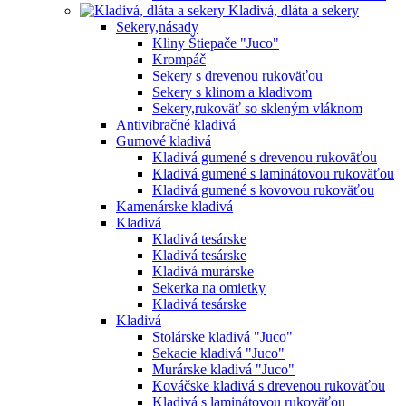
Kladivá, dláta a sekery
Sekery,násady
Kliny Štiepače "Juco"
Krompáč
Sekery s drevenou rukoväťou
Sekery s klinom a kladivom
Sekery,rukoväť so skleným vláknom
Antivibračné kladivá
Gumové kladivá
Kladivá gumené s drevenou rukoväťou
Kladivá gumené s laminátovou rukoväťou
Kladivá gumené s kovovou rukoväťou
Kamenárske kladivá
Kladivá
Kladivá tesárske
Kladivá tesárske
Kladivá murárske
Sekerka na omietky
Kladivá tesárske
Kladivá
Stolárske kladivá "Juco"
Sekacie kladivá "Juco"
Murárske kladivá "Juco"
Kováčske kladivá s drevenou rukoväťou
Kladivá s laminátovou rukoväťou