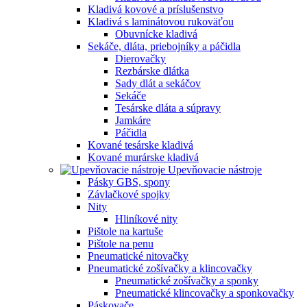
Kladivá kovové a príslušenstvo
Kladivá s laminátovou rukoväťou
Obuvnícke kladivá
Sekáče, dláta, priebojníky a páčidla
Dierovačky
Rezbárske dlátka
Sady dlát a sekáčov
Sekáče
Tesárske dláta a súpravy
Jamkáre
Páčidla
Kované tesárske kladivá
Kované murárske kladivá
Upevňovacie nástroje
Pásky GBS, spony
Závlačkové spojky
Nity
Hliníkové nity
Pištole na kartuše
Pištole na penu
Pneumatické nitovačky
Pneumatické zošívačky a klincovačky
Pneumatické zošívačky a sponky
Pneumatické klincovačky a sponkovačky
Páskovače