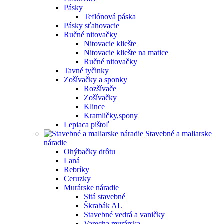
Pásky
Teflónová páska
Pásky sťahovacie
Ručné nitovačky
Nitovacie kliešte
Nitovacie kliešte na matice
Ručné nitovačky
Tavné tyčinky
Zošívačky a sponky
Rozšívače
Zošívačky
Klince
Kramličky,spony
Lepiaca pištoľ
Stavebné a maliarske
náradie
Ohýbačky drôtu
Laná
Rebríky
Ceruzky
Murárske náradie
Sitá stavebné
Škrabák AL
Stavebné vedrá a vaničky
Varecha murárska