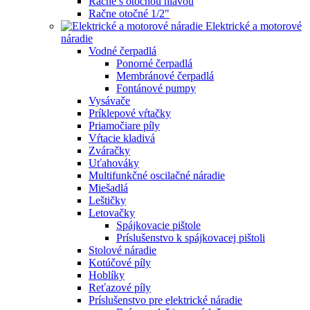
Račne s otočnou hlavou
Račne otočné 1/2"
Elektrické a motorové
náradie
Vodné čerpadlá
Ponorné čerpadlá
Membránové čerpadlá
Fontánové pumpy
Vysávače
Príklepové vŕtačky
Priamočiare píly
Vŕtacie kladivá
Zváračky
Uťahováky
Multifunkčné oscilačné náradie
Miešadlá
Leštičky
Letovačky
Spájkovacie pištole
Príslušenstvo k spájkovacej pištoli
Stolové náradie
Kotúčové píly
Hoblíky
Reťazové píly
Príslušenstvo pre elektrické náradie