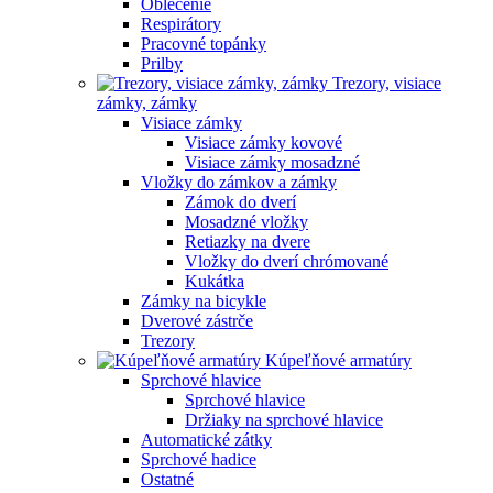
Oblečenie
Respirátory
Pracovné topánky
Prilby
Trezory, visiace
zámky, zámky
Visiace zámky
Visiace zámky kovové
Visiace zámky mosadzné
Vložky do zámkov a zámky
Zámok do dverí
Mosadzné vložky
Retiazky na dvere
Vložky do dverí chrómované
Kukátka
Zámky na bicykle
Dverové zástrče
Trezory
Kúpeľňové armatúry
Sprchové hlavice
Sprchové hlavice
Držiaky na sprchové hlavice
Automatické zátky
Sprchové hadice
Ostatné