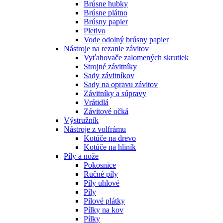
Brúsne hubky
Brúsne plátno
Brúsny papier
Pletivo
Vode odolný brúsny papier
Nástroje na rezanie závitov
Vyťahovače zalomených skrutiek
Strojné závitníky
Sady závitníkov
Sady na opravu závitov
Závitníky a súpravy
Vrátidlá
Závitové očká
Výstružník
Nástroje z volfrámu
Kotúče na drevo
Kotúče na hliník
Píly a nože
Pokosnice
Ručné píly
Píly uhlové
Píly
Pílové plátky
Pílky na kov
Pílky