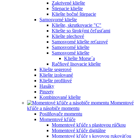
Zakrivené kliešte
Štiepacie kliešte
Kliešte bočné štiepacie
Samosvorné kliešte
Kliešte, skrutkovacie "C"
Kliešte so širokými čeľusťami
Kliešte plechové
Samosvorné kliešte reťazové
Samosvorné kliešte
Samosvorné kliešte
Kliešte Morse´a
Račňové lisovacie kliešte
Kliešte segerové
Kliešte izolované
Kliešte profilové
Hasáky
Pinzety
Kombinované kliešte
Momentové
kľúče a násobiče momentu
Posilňovače momentu
Momentové kľúče
Momentové kľúče s plastovou rúčkou
Momentové kľúče digitálne
Momentové kľúče s kovovou rukoväťou