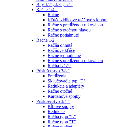
Bity 1/2", 3/8", 1/4"
Račne 1/4 "
Račne
Kľúče vidlicové račňové s kĺbom
Račne s predĺženou rukoväťou
Račne s otočnou hlavou
Račne potiahnuté
Račne 1/2 "
Račňa ohnutá
Račňové kľúče
Račne jednoduché
Račne s predĺženou rukoväťou
Račňa L 1/2"
Príslušenstvo 3/8 "
Predĺženia
Skľučovadla typ "T"
Redukcie a adaptéry
Račne otočné
Kardánové spojky
Príslušenstvo 3/4 "
Kĺbové spojky
Redukcie
Račňa typu "L"
Račne typu "T"
Račne otočné