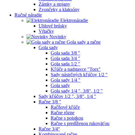
Zámky a stojany
Zvončeky a klaksóny
Ručné náradie
Elektronáradie
Uhlové brúsky
Vŕtačky
Novinky
Gola sady a račne
Gola sady
Gola sada 3/8 "
Gola sada 3/4 "
Gola sada 1/2 "
Kľúče a nadstavce "Torx"
Sady nástrčných kľúčov 1/2 "
Gola sady 1/4 "
Gola sady
Gola sady 1/4 ", 3/8", 1/2 "
Sady kľúčov 1/2 ", 3/8", 1/4 "
Račne 3/8 "
Račňové kľúče
Račne rôzne
Račne s poistkou
Račne s predĺženou rukoväťou
Račne 3/4“
Kombinované račne