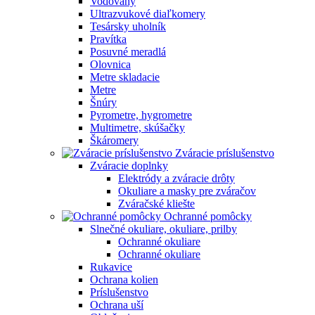
Vodováhy
Ultrazvukové diaľkomery
Tesársky uholník
Pravítka
Posuvné meradlá
Olovnica
Metre skladacie
Metre
Šnúry
Pyrometre, hygrometre
Multimetre, skúšačky
Škáromery
Zváracie príslušenstvo
Zváracie doplnky
Elektródy a zváracie drôty
Okuliare a masky pre zváračov
Zváračské kliešte
Ochranné pomôcky
Slnečné okuliare, okuliare, prilby
Ochranné okuliare
Ochranné okuliare
Rukavice
Ochrana kolien
Príslušenstvo
Ochrana uší