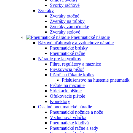
Svorky račňové
Zveráky
Zveráky otočné
Zveráky na trúbky
Zveráky zámočnícke
Zveráky stolové
Pneumatické náradie
Rázové uťahovaky a vzduchové náradie
Pneumatické brúsky
Pneumatické račne
Náradie pre lakýrnikov
Filtre, regulátory a maznice
Pieskovacia pištoľ
Pištoľ na fúkanie kolies
Príslušenstvo na hustenie pneumatík
Pištole na mazanie
Striekacie pištole
Ofukovacie pištole
Konektory
Ostatné pneumatické náradie
Pneumatické nožnice a nože
Vzduchová vŕtačka
Pneumatické kladivá
Pneumatické račne a sady