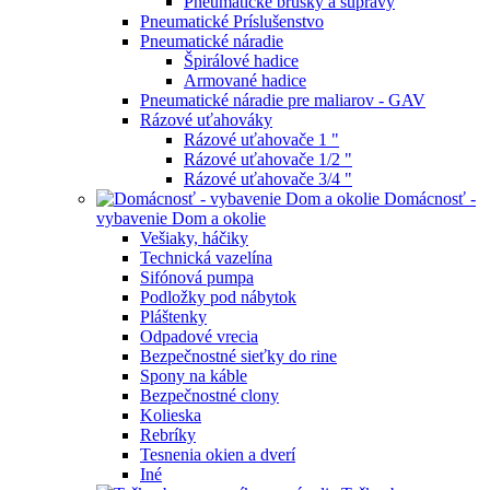
Pneumatické brúsky a súpravy
Pneumatické Príslušenstvo
Pneumatické náradie
Špirálové hadice
Armované hadice
Pneumatické náradie pre maliarov - GAV
Rázové uťahováky
Rázové uťahovače 1 "
Rázové uťahovače 1/2 "
Rázové uťahovače 3/4 "
Domácnosť -
vybavenie Dom a okolie
Vešiaky, háčiky
Technická vazelína
Sifónová pumpa
Podložky pod nábytok
Pláštenky
Odpadové vrecia
Bezpečnostné sieťky do rine
Spony na káble
Bezpečnostné clony
Kolieska
Rebríky
Tesnenia okien a dverí
Iné