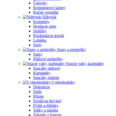
Čelovky
Kempingové lampy
Ručné svietidlá
Nábytok
Komplety
Hojdacie siete
Stoličky
Rozkladacie kreslá
Lehátka
Stoly
Stany a prístrešky
Stany
Plážové prístrešky
Spacie vaky, karimatky
Spacáky dekové
Karimatky
Spacáky múmie
Cyklodoplnky
Dekorácie
Duše
Rôzne
Svetlá na bicykel
Fľaše a držiaky
Tašky a púzdra
Náradie a lepenie