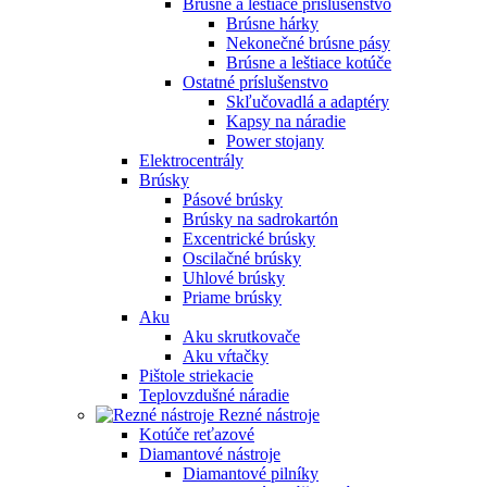
Brúsne a leštiace príslušenstvo
Brúsne hárky
Nekonečné brúsne pásy
Brúsne a leštiace kotúče
Ostatné príslušenstvo
Skľučovadlá a adaptéry
Kapsy na náradie
Power stojany
Elektrocentrály
Brúsky
Pásové brúsky
Brúsky na sadrokartón
Excentrické brúsky
Oscilačné brúsky
Uhlové brúsky
Priame brúsky
Aku
Aku skrutkovače
Aku vŕtačky
Pištole striekacie
Teplovzdušné náradie
Rezné nástroje
Kotúče reťazové
Diamantové nástroje
Diamantové pilníky