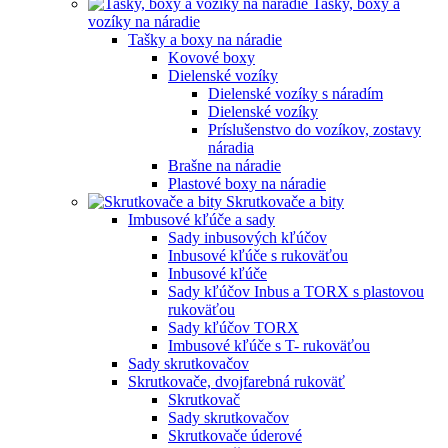
Tašky, boxy a
vozíky na náradie
Tašky a boxy na náradie
Kovové boxy
Dielenské vozíky
Dielenské vozíky s náradím
Dielenské vozíky
Príslušenstvo do vozíkov, zostavy
náradia
Brašne na náradie
Plastové boxy na náradie
Skrutkovače a bity
Imbusové kľúče a sady
Sady inbusových kľúčov
Inbusové kľúče s rukoväťou
Inbusové kľúče
Sady kľúčov Inbus a TORX s plastovou
rukoväťou
Sady kľúčov TORX
Imbusové kľúče s T- rukoväťou
Sady skrutkovačov
Skrutkovače, dvojfarebná rukoväť
Skrutkovač
Sady skrutkovačov
Skrutkovače úderové