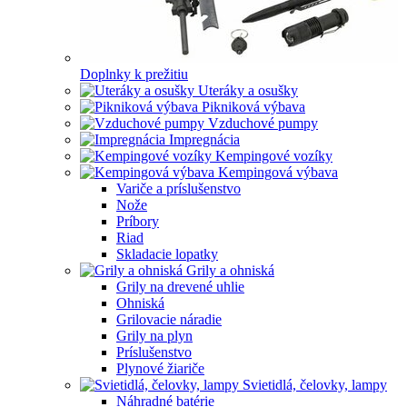
Doplnky k prežitiu
Uteráky a osušky
Pikniková výbava
Vzduchové pumpy
Impregnácia
Kempingové vozíky
Kempingová výbava
Variče a príslušenstvo
Nože
Príbory
Riad
Skladacie lopatky
Grily a ohniská
Grily na drevené uhlie
Ohniská
Grilovacie náradie
Grily na plyn
Príslušenstvo
Plynové žiariče
Svietidlá, čelovky, lampy
Náhradné batérie