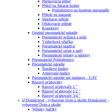
Pieskovacia pištoľ
Pištoľ na fúkanie kolies
Príslušenstvo na hustenie pneumatík
Pištole na mazanie
Striekacie pištole
Ofukovacie pištole
Konektory
Ostatné pneumatické náradie
Pneumatické nožnice a nože
Vzduchová vŕtačka
Pneumatické kladivá
Pneumatické račne a sady
Pneumatické brúsky a súpravy
Pneumatické Príslušenstvo
Pneumatické náradie
Špirálové hadice
Armované hadice
Pneumatické náradie pre maliarov - GAV
Rázové uťahováky
Rázové uťahovače 1 "
Rázové uťahovače 1/2 "
Rázové uťahovače 3/4 "
Domácnosť -
vybavenie Dom a okolie
Vešiaky, háčiky