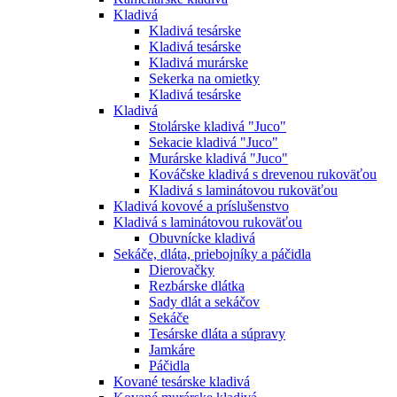
Kladivá
Kladivá tesárske
Kladivá tesárske
Kladivá murárske
Sekerka na omietky
Kladivá tesárske
Kladivá
Stolárske kladivá "Juco"
Sekacie kladivá "Juco"
Murárske kladivá "Juco"
Kováčske kladivá s drevenou rukoväťou
Kladivá s laminátovou rukoväťou
Kladivá kovové a príslušenstvo
Kladivá s laminátovou rukoväťou
Obuvnícke kladivá
Sekáče, dláta, priebojníky a páčidla
Dierovačky
Rezbárske dlátka
Sady dlát a sekáčov
Sekáče
Tesárske dláta a súpravy
Jamkáre
Páčidla
Kované tesárske kladivá