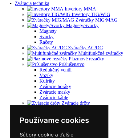
Zváracia technika
Invertory MMA
Invertory TIG/WIG
Zváračky MIG/MAG
Magnety/Svorky
Magnety
Svorky
Račety
Zváračky AC/DC
Multifunkčné zváračky
Plazmové rezačky
Príslušenstvo
Redukčný ventil
Vozíky
Kufríky
Zváracie horáky
Zváracie masky
Zváracie káble
Zváracie drôty
CNC rezacie stroje
Elektródy
Používame cookies
Súbory cookie a ďalšie