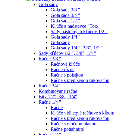
Gola sady
Gola sada 3/8 "
Gola sada 3/4 "
Gola sada 1/2 "
Kľúče a nadstavce "Torx"
Sady nástrčných kľúčov 1/2 "
Gola sady 1/4 "
Gola sady
Gola sady 1/4 ", 3/8", 1/2 "
Sady kľúčov 1/2 ", 3/8", 1/4 "
Račne 3/8 "
Račňové kľúče
Račne rôzne
Račne s poistkou
Račne s predĺženou rukoväťou
Račne 3/4“
Kombinované račne
Bity 1/2", 3/8", 1/4"
Račne 1/4 "
Račne
Kľúče vidlicové račňové s kĺbom
Račne s predĺženou rukoväťou
Račne s otočnou hlavou
Račne potiahnuté
Račne 1/2 "