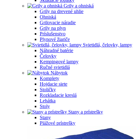
Skladacie lopatky
Grily a ohniská
Grily na drevené uhlie
Ohniská
Grilovacie náradie
Grily na plyn
Príslušenstvo
Plynové žiariče
Svietidlá, čelovky, lampy
Náhradné batérie
Čelovky
Kempingové lampy
Ručné svietidlá
Nábytok
Komplety
Hojdacie siete
Stoličky
Rozkladacie kreslá
Lehátka
Stoly
Stany a prístrešky
Stany
Plážové prístrešky