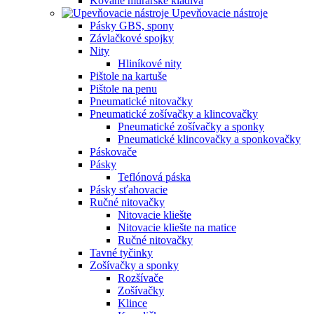
Kované murárske kladivá
Upevňovacie nástroje
Pásky GBS, spony
Závlačkové spojky
Nity
Hliníkové nity
Pištole na kartuše
Pištole na penu
Pneumatické nitovačky
Pneumatické zošívačky a klincovačky
Pneumatické zošívačky a sponky
Pneumatické klincovačky a sponkovačky
Páskovače
Pásky
Teflónová páska
Pásky sťahovacie
Ručné nitovačky
Nitovacie kliešte
Nitovacie kliešte na matice
Ručné nitovačky
Tavné tyčinky
Zošívačky a sponky
Rozšívače
Zošívačky
Klince