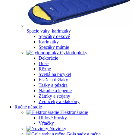
Spacie vaky, karimatky
Spacáky dekové
Karimatky
Spacáky múmie
Cyklodoplnky
Dekorácie
Duše
Rôzne
Svetlá na bicykel
Fľaše a držiaky
Tašky a púzdra
Náradie a lepenie
Zámky a stojany
Zvončeky a klaksóny
Ručné náradie
Elektronáradie
Uhlové brúsky
Vŕtačky
Novinky
Gola sady a račne