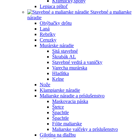
Kramličky,spony
Lepiaca pištoľ
Stavebné a maliarske
náradie
Ohýbačky drôtu
Laná
Rebríky
Ceruzky
Murárske náradie
Sitá stavebné
Škrabák AL
Stavebné vedrá a vaničky
Varecha murárska
Hladítka
Kelne
Nože
Klampiarske náradie
Maliarske náradie a príslušenstvo
Maskovacia páska
Štetce
Špachtle
Špachtle
Fólie maliarske
Maliarske valčeky a príslušenstvo
Gilotína na dlažbu