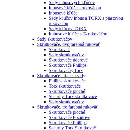
Sady inbusových kľúčov
Inbusové kľúče s rukoväťou
Inbusové kľúče
Sady kľúčov Inbus a TORX s plastovou
rukoväťou
Sady kľúčov TORX
Imbusové kľúče s T- rukoväťou
Sady skrutkovačov
Skrutkovače, dvojfarebná rukoväť
Skrutkovač
Sady skrutkovačov
Skrutkovače úderové
Skrutkovače Phillips
Skrutkovače, Torx
Skrutkovače, hi-tec a sady
Phillips skrutkovače
Torx skrutkovače
Skrutkovače ploché
Security Torx skrutkovače
Sady skrutkovačov
Skrutkovače, trojfarebná rukoväť
Skrutkovače ploché
Skrutkovače Pozidrive
Skrutkovače Phillips
Security Torx Skrutkovač