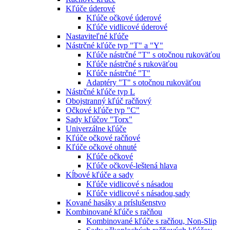
Kľúče úderové
Kľúče očkové úderové
Kľúče vidlicové úderové
Nastaviteľné kľúče
Nástrčné kľúče typ "T" a "Y"
Kľúče nástrčné "T" s otočnou rukoväťou
Kľúče nástrčné s rukoväťou
Kľúče nástrčné "T"
Adaptéry "T" s otočnou rukoväťou
Nástrčné kľúče typ L
Obojstranný kľúč račňový
Očkové kľúče typ "C"
Sady kľúčov "Torx"
Univerzálne kľúče
Kľúče očkové račňové
Kľúče očkové ohnuté
Kľúče očkové
Kľúče očkové-leštená hlava
Kĺbové kľúče a sady
Kľúče vidlicové s násadou
Kľúče vidlicové s násadou,sady
Kované hasáky a príslušenstvo
Kombinované kľúče s račňou
Kombinované kľúče s račňou, Non-Slip