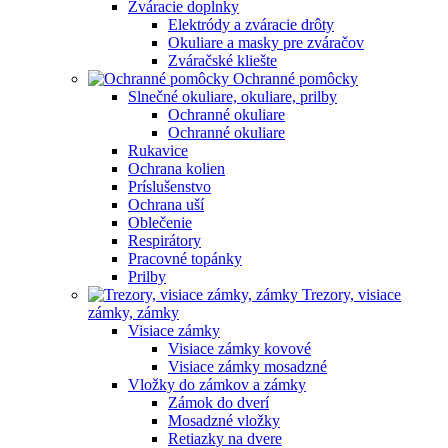
Zváracie doplnky
Elektródy a zváracie drôty
Okuliare a masky pre zváračov
Zváračské kliešte
Ochranné pomôcky
Slnečné okuliare, okuliare, prilby
Ochranné okuliare
Ochranné okuliare
Rukavice
Ochrana kolien
Príslušenstvo
Ochrana uší
Oblečenie
Respirátory
Pracovné topánky
Prilby
Trezory, visiace
zámky, zámky
Visiace zámky
Visiace zámky kovové
Visiace zámky mosadzné
Vložky do zámkov a zámky
Zámok do dverí
Mosadzné vložky
Retiazky na dvere