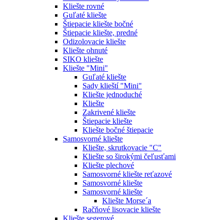
Kliešte rovné
Guľaté kliešte
Štiepacie kliešte bočné
Štiepacie kliešte, predné
Odizolovacie kliešte
Kliešte ohnuté
SIKO kliešte
Kliešte "Mini"
Guľaté kliešte
Sady klieští "Mini"
Kliešte jednoduché
Kliešte
Zakrivené kliešte
Štiepacie kliešte
Kliešte bočné štiepacie
Samosvorné kliešte
Kliešte, skrutkovacie "C"
Kliešte so širokými čeľusťami
Kliešte plechové
Samosvorné kliešte reťazové
Samosvorné kliešte
Samosvorné kliešte
Kliešte Morse´a
Račňové lisovacie kliešte
Kliešte segerové