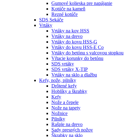
Gumové kolieska pre napájanie
Kotúče na kameň
Rezné kotúče
SDS Sekáče
Vrtáky
Vrtáky na kov HSS
Vrtáky na drevo
Vrtáky do kovu HSS-G
Vrtáky do kovu HSS-E Co
Vrtáky do betónu s valcovou stopkou
Vŕtacie korunky do betónu
SDS vrtáky
SDS vrtáky X-TIP
Vrtáky na sklo a dlažbu
Kefy, nože, pilníky
Drôtené kefy
Hoblíky a škrabky
Kefy
Nože a čepele
Nože na tapety
Nožnice
Pilníky
Rašple na drevo
Sady presných nožov
Škrabky na sklo