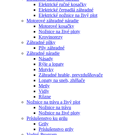
Elektrické ručné kosačky
Elektrické čerpadlá záhradné
Elektrické nožnice na živý plot
Motorové záhradné náradie
Motorové kosačky
Nožnice na živé ploty
Krovinorezy
Záhradné pílky
Píly záhradné
Záhradné náradie
Násady
Rýle a lopaty
Motyky
Záhradné hrable, prevzdušňovače
Lopaty na sneh, zhŕňače
Metly
Vidly
Rôzne
Nožnice na trávu a živý plot
Nožnice na trávu
Nožnice na živé ploty
Príslušenstvo ku grilu
Grily
Príslušenstvo grily
Vodný Program