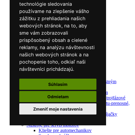
Ochrana pred zváraním
technológie sledovania
Predohrev / Žíhanie
používame na zlepšenie vášho
Polohovacie systémy
Indukčný ohrev
zážitku z prehliadania našich
Auto náradie a vybavenie servisov
webových stránok, na to, aby
Lakernícke stojany
sme vám zobrazovali
Nabíjačky a testery
Navijaky
prispôsobený obsah a cielené
Navijaky ručné
reklamy, na analýzu návštevnosti
Navijaky elektrické
našich webových stránok a na
Reťazové kladkostroje
Náradie pre uloženie brzdového systému
pochopenie toho, odkiaľ naši
Nástroje pre autookná
návštevníci prichádzajú.
Nabíjačky/Štartéry
Automatické nabíjačky
Automatické nabíjačky s bezpečnostným
Súhlasím
automatickým štartom
Nabíjačky/Štartéry s bezpečnostným
Odmietam
automatickým štartom-jednofázové,trojfázové
Dielenské nabíjačky s funkciou štartu-prenosné,
pojazdné
Zmeniť moje nastavenia
Mikroprocesorové automatické nabíjačky
Dielenské nabíjačky
Nástroje pre servis motorov
Kliešte pre automechanikov