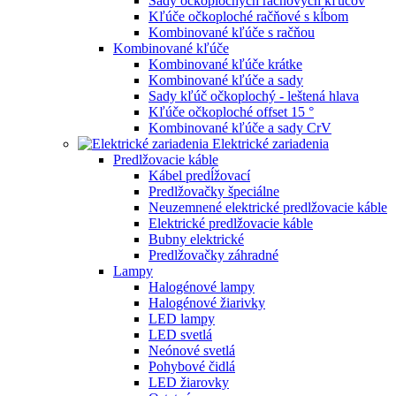
Sady očkoplochých račňových kľúčov
Kľúče očkoploché račňové s kĺbom
Kombinované kľúče s račňou
Kombinované kľúče
Kombinované kľúče krátke
Kombinované kľúče a sady
Sady kľúč očkoplochý - leštená hlava
Kľúče očkoploché offset 15 °
Kombinované kľúče a sady CrV
Elektrické zariadenia
Predlžovacie káble
Kábel predĺžovací
Predlžovačky špeciálne
Neuzemnené elektrické predlžovacie káble
Elektrické predlžovacie káble
Bubny elektrické
Predlžovačky záhradné
Lampy
Halogénové lampy
Halogénové žiarivky
LED lampy
LED svetlá
Neónové svetlá
Pohybové čidlá
LED žiarovky