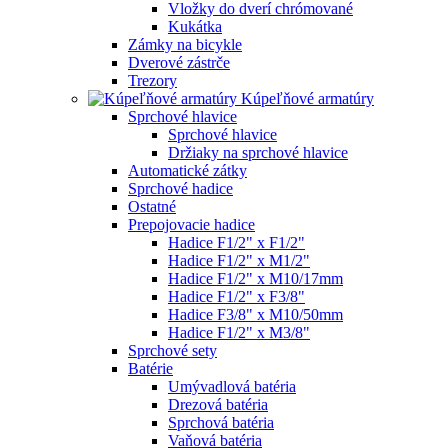
Vložky do dverí chrómované
Kukátka
Zámky na bicykle
Dverové zástrče
Trezory
Kúpeľňové armatúry
Sprchové hlavice
Sprchové hlavice
Držiaky na sprchové hlavice
Automatické zátky
Sprchové hadice
Ostatné
Prepojovacie hadice
Hadice F1/2" x F1/2"
Hadice F1/2" x M1/2"
Hadice F1/2" x M10/17mm
Hadice F1/2" x F3/8"
Hadice F3/8" x M10/50mm
Hadice F1/2" x M3/8"
Sprchové sety
Batérie
Umývadlová batéria
Drezová batéria
Sprchová batéria
Vaňová batéria