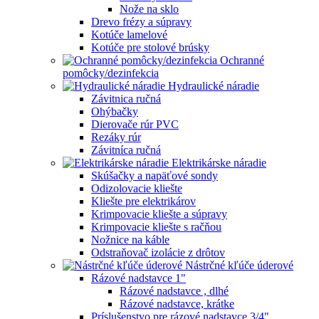
Nože na sklo
Drevo frézy a súpravy
Kotúče lamelové
Kotúče pre stolové brúsky
Ochranné
pomôcky/dezinfekcia
Hydraulické náradie
Závitnica ručná
Ohýbačky
Dierovače rúr PVC
Rezáky rúr
Závitníca ručná
Elektrikárske náradie
Skúšačky a napäťové sondy
Odizolovacie kliešte
Kliešte pre elektrikárov
Krimpovacie kliešte a súpravy
Krimpovacie kliešte s račňou
Nožnice na káble
Odstraňovač izolácie z drôtov
Nástrčné kľúče úderové
Rázové nadstavce 1"
Rázové nadstavce , dlhé
Rázové nadstavce, krátke
Príslušenstvo pre rázové nadstavce 3/4"