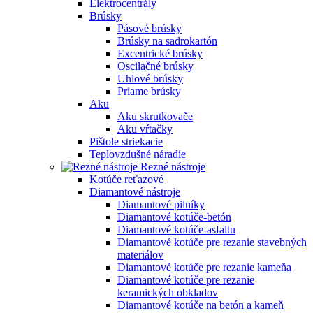
Elektrocentrály
Brúsky
Pásové brúsky
Brúsky na sadrokartón
Excentrické brúsky
Oscilačné brúsky
Uhlové brúsky
Priame brúsky
Aku
Aku skrutkovače
Aku vŕtačky
Pištole striekacie
Teplovzdušné náradie
Rezné nástroje
Kotúče reťazové
Diamantové nástroje
Diamantové pilníky
Diamantové kotúče-betón
Diamantové kotúče-asfaltu
Diamantové kotúče pre rezanie stavebných
materiálov
Diamantové kotúče pre rezanie kameňa
Diamantové kotúče pre rezanie
keramických obkladov
Diamantové kotúče na betón a kameň