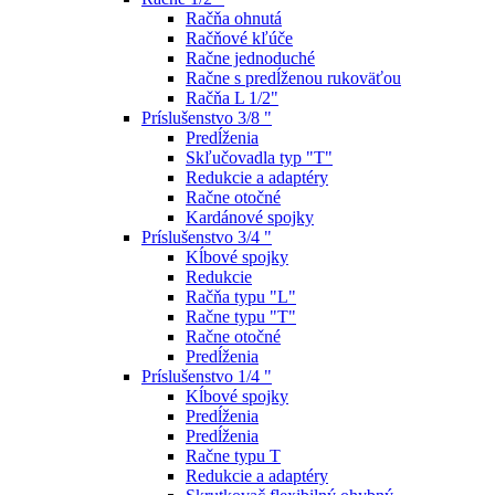
Račňa ohnutá
Račňové kľúče
Račne jednoduché
Račne s predĺženou rukoväťou
Račňa L 1/2"
Príslušenstvo 3/8 "
Predĺženia
Skľučovadla typ "T"
Redukcie a adaptéry
Račne otočné
Kardánové spojky
Príslušenstvo 3/4 "
Kĺbové spojky
Redukcie
Račňa typu "L"
Račne typu "T"
Račne otočné
Predĺženia
Príslušenstvo 1/4 "
Kĺbové spojky
Predĺženia
Predĺženia
Račne typu T
Redukcie a adaptéry