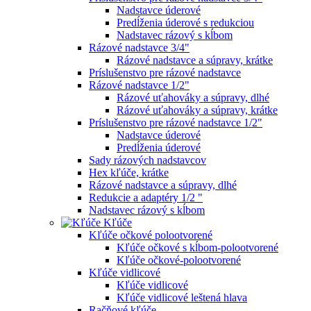
Nadstavce úderové
Predĺženia úderové s redukciou
Nadstavec rázový s kĺbom
Rázové nadstavce 3/4"
Rázové nadstavce a súpravy, krátke
Príslušenstvo pre rázové nadstavce
Rázové nadstavce 1/2"
Rázové uťahováky a súpravy, dlhé
Rázové uťahováky a súpravy, krátke
Príslušenstvo pre rázové nadstavce 1/2"
Nadstavce úderové
Predĺženia úderové
Sady rázových nadstavcov
Hex kľúče, krátke
Rázové nadstavce a súpravy, dlhé
Redukcie a adaptéry 1/2 "
Nadstavec rázový s kĺbom
Kľúče
Kľúče očkové polootvorené
Kľúče očkové s kĺbom-polootvorené
Kľúče očkové-polootvorené
Kľúče vidlicové
Kľúče vidlicové
Kľúče vidlicové leštená hlava
Račňové kľúče