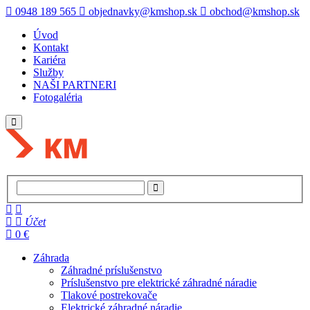
0948 189 565
objednavky@kmshop.sk
obchod@kmshop.sk
Úvod
Kontakt
Kariéra
Služby
NAŠI PARTNERI
Fotogaléria
Účet
0 €
Záhrada
Záhradné príslušenstvo
Príslušenstvo pre elektrické záhradné náradie
Tlakové postrekovače
Elektrické záhradné náradie