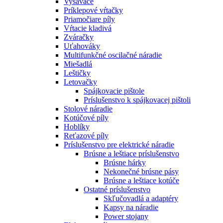
Vysávače
Príklepové vŕtačky
Priamočiare píly
Vŕtacie kladivá
Zváračky
Uťahováky
Multifunkčné oscilačné náradie
Miešadlá
Leštičky
Letovačky
Spájkovacie pištole
Príslušenstvo k spájkovacej pištoli
Stolové náradie
Kotúčové píly
Hoblíky
Reťazové píly
Príslušenstvo pre elektrické náradie
Brúsne a leštiace príslušenstvo
Brúsne hárky
Nekonečné brúsne pásy
Brúsne a leštiace kotúče
Ostatné príslušenstvo
Skľučovadlá a adaptéry
Kapsy na náradie
Power stojany