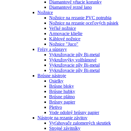
Diamantové vŕtacie korunky
Diamantové rezné lano
Nožnice
Nožnice na rezanie PVC potrubia
Nožnice na rezanie oceľových pásiek
Veľké nožnice
Armovacie kliešte
Káblové nožnice
Nožnice "Juco"
Frézy a súpravy
Vykružovacie píly Bi-metal
Vykružovýky volfrámové
Vykružovacie píly Bi-metal
Vykružovacie píly Bi-metal
Brúsne nástroje
Osielky
Brúsne bloky
Brúsne hubky
Brúsne plátno
Brúsny papier
Pletivo
Vode odolný brúsny papier
Nástroje na rezanie závitov
Vyťahovače zalomených skrutiek
Strojné závitníky