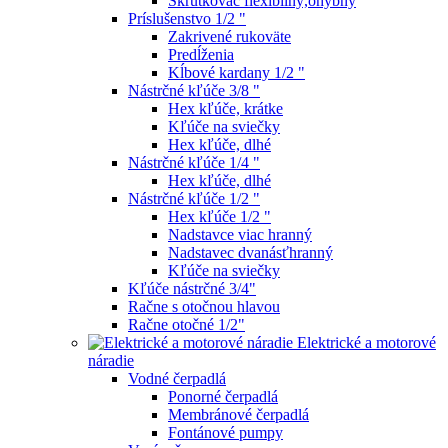
Skrutkovač flexibilný,ohybný
Príslušenstvo 1/2 "
Zakrivené rukoväte
Predĺženia
Kĺbové kardany 1/2 "
Nástrčné kľúče 3/8 "
Hex kľúče, krátke
Kľúče na sviečky
Hex kľúče, dlhé
Nástrčné kľúče 1/4 "
Hex kľúče, dlhé
Nástrčné kľúče 1/2 "
Hex kľúče 1/2 "
Nadstavce viac hranný
Nadstavec dvanásťhranný
Kľúče na sviečky
Kľúče nástrčné 3/4"
Račne s otočnou hlavou
Račne otočné 1/2"
Elektrické a motorové
náradie
Vodné čerpadlá
Ponorné čerpadlá
Membránové čerpadlá
Fontánové pumpy