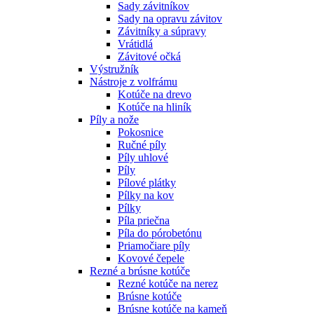
Sady závitníkov
Sady na opravu závitov
Závitníky a súpravy
Vrátidlá
Závitové očká
Výstružník
Nástroje z volfrámu
Kotúče na drevo
Kotúče na hliník
Píly a nože
Pokosnice
Ručné píly
Píly uhlové
Píly
Pílové plátky
Pílky na kov
Pílky
Píla priečna
Píla do pórobetónu
Priamočiare píly
Kovové čepele
Rezné a brúsne kotúče
Rezné kotúče na nerez
Brúsne kotúče
Brúsne kotúče na kameň