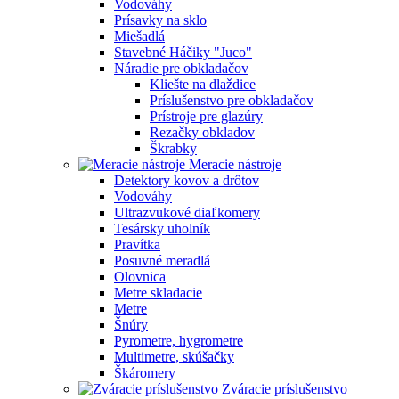
Vodováhy
Prísavky na sklo
Miešadlá
Stavebné Háčiky "Juco"
Náradie pre obkladačov
Kliešte na dlaždice
Príslušenstvo pre obkladačov
Prístroje pre glazúry
Rezačky obkladov
Škrabky
Meracie nástroje
Detektory kovov a drôtov
Vodováhy
Ultrazvukové diaľkomery
Tesársky uholník
Pravítka
Posuvné meradlá
Olovnica
Metre skladacie
Metre
Šnúry
Pyrometre, hygrometre
Multimetre, skúšačky
Škáromery
Zváracie príslušenstvo