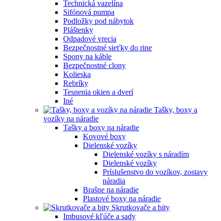
Technická vazelína
Sifónová pumpa
Podložky pod nábytok
Pláštenky
Odpadové vrecia
Bezpečnostné sieťky do rine
Spony na káble
Bezpečnostné clony
Kolieska
Rebríky
Tesnenia okien a dverí
Iné
Tašky, boxy a
vozíky na náradie
Tašky a boxy na náradie
Kovové boxy
Dielenské vozíky
Dielenské vozíky s náradím
Dielenské vozíky
Príslušenstvo do vozíkov, zostavy
náradia
Brašne na náradie
Plastové boxy na náradie
Skrutkovače a bity
Imbusové kľúče a sady