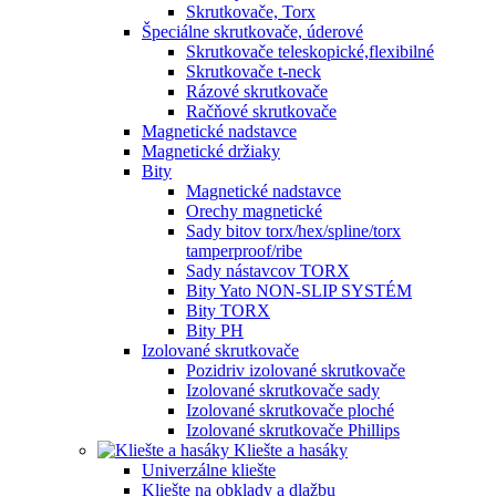
Skrutkovače, Torx
Špeciálne skrutkovače, úderové
Skrutkovače teleskopické,flexibilné
Skrutkovače t-neck
Rázové skrutkovače
Račňové skrutkovače
Magnetické nadstavce
Magnetické držiaky
Bity
Magnetické nadstavce
Orechy magnetické
Sady bitov torx/hex/spline/torx
tamperproof/ribe
Sady nástavcov TORX
Bity Yato NON-SLIP SYSTÉM
Bity TORX
Bity PH
Izolované skrutkovače
Pozidriv izolované skrutkovače
Izolované skrutkovače sady
Izolované skrutkovače ploché
Izolované skrutkovače Phillips
Kliešte a hasáky
Univerzálne kliešte
Kliešte na obklady a dlažbu