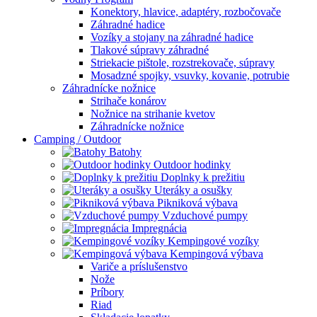
Konektory, hlavice, adaptéry, rozbočovače
Záhradné hadice
Vozíky a stojany na záhradné hadice
Tlakové súpravy záhradné
Striekacie pištole, rozstrekovače, súpravy
Mosadzné spojky, vsuvky, kovanie, potrubie
Záhradnícke nožnice
Strihače konárov
Nožnice na strihanie kvetov
Záhradnícke nožnice
Camping / Outdoor
Batohy
Outdoor hodinky
Doplnky k prežitiu
Uteráky a osušky
Pikniková výbava
Vzduchové pumpy
Impregnácia
Kempingové vozíky
Kempingová výbava
Variče a príslušenstvo
Nože
Príbory
Riad