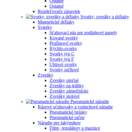
Ostatné
Ostatné
Rozdeľovače zásuviek
Svorky, zveráky a držiaky
Magnetické držiaky
Svierky
Sťahovací pás pre podlahové panely
Kované svorky
Pružinové svorky
Rýchlo-svorky
Svorky typ C
Svorky typ F
Uhlové svorky
Svorky račňové
Zveráky
Zveráky otočné
Zveráky na trúbky
Zveráky zámočnícke
Zveráky stolové
Pneumatické náradie
Rázové uťahovaky a vzduchové náradie
Pneumatické brúsky
Pneumatické račne
Náradie pre lakýrnikov
Filtre, regulátory a maznice