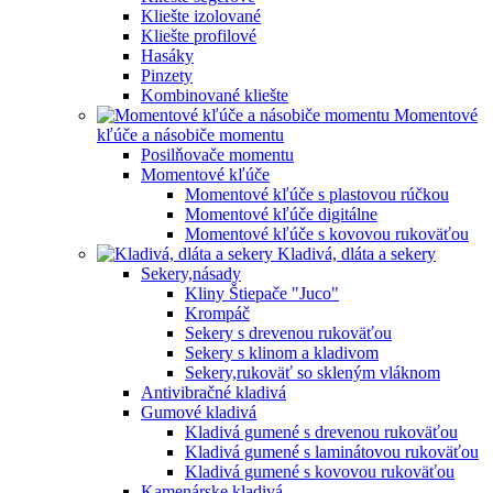
Kliešte izolované
Kliešte profilové
Hasáky
Pinzety
Kombinované kliešte
Momentové
kľúče a násobiče momentu
Posilňovače momentu
Momentové kľúče
Momentové kľúče s plastovou rúčkou
Momentové kľúče digitálne
Momentové kľúče s kovovou rukoväťou
Kladivá, dláta a sekery
Sekery,násady
Kliny Štiepače "Juco"
Krompáč
Sekery s drevenou rukoväťou
Sekery s klinom a kladivom
Sekery,rukoväť so skleným vláknom
Antivibračné kladivá
Gumové kladivá
Kladivá gumené s drevenou rukoväťou
Kladivá gumené s laminátovou rukoväťou
Kladivá gumené s kovovou rukoväťou
Kamenárske kladivá