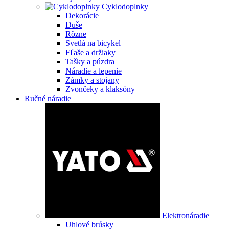
Cyklodoplnky
Dekorácie
Duše
Rôzne
Svetlá na bicykel
Fľaše a držiaky
Tašky a púzdra
Náradie a lepenie
Zámky a stojany
Zvončeky a klaksóny
Ručné náradie
Elektronáradie
Uhlové brúsky