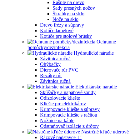
Rašple na drevo
Sady presných nožov
Škrabky na sklo
Nože na sklo
Drevo frézy a súpravy
Kotúče lamelové
Kotúče pre stolové brúsky
Ochranné
pomôcky/dezinfekcia
Hydraulické náradie
Závitnica ručná
Ohýbačky
Dierovače rúr PVC
Rezáky rúr
Závitníca ručná
Elektrikárske náradie
Skúšačky a napäťové sondy
Odizolovacie kliešte
Kliešte pre elektrikárov
Krimpovacie kliešte a súpravy
Krimpovacie kliešte s račňou
Nožnice na káble
Odstraňovač izolácie z drôtov
Nástrčné kľúče úderové
Rázové nadstavce 1"