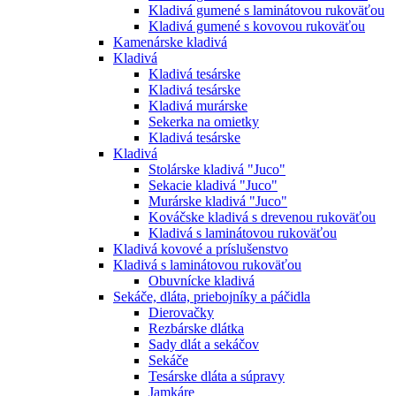
Kladivá gumené s laminátovou rukoväťou
Kladivá gumené s kovovou rukoväťou
Kamenárske kladivá
Kladivá
Kladivá tesárske
Kladivá tesárske
Kladivá murárske
Sekerka na omietky
Kladivá tesárske
Kladivá
Stolárske kladivá "Juco"
Sekacie kladivá "Juco"
Murárske kladivá "Juco"
Kováčske kladivá s drevenou rukoväťou
Kladivá s laminátovou rukoväťou
Kladivá kovové a príslušenstvo
Kladivá s laminátovou rukoväťou
Obuvnícke kladivá
Sekáče, dláta, priebojníky a páčidla
Dierovačky
Rezbárske dlátka
Sady dlát a sekáčov
Sekáče
Tesárske dláta a súpravy
Jamkáre