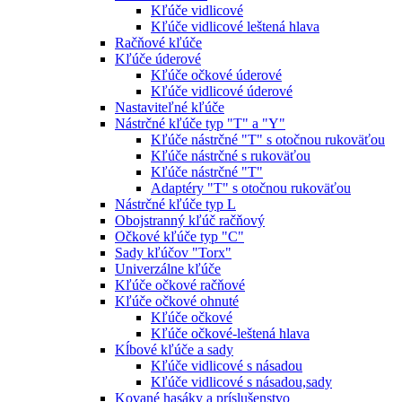
Kľúče vidlicové
Kľúče vidlicové leštená hlava
Račňové kľúče
Kľúče úderové
Kľúče očkové úderové
Kľúče vidlicové úderové
Nastaviteľné kľúče
Nástrčné kľúče typ "T" a "Y"
Kľúče nástrčné "T" s otočnou rukoväťou
Kľúče nástrčné s rukoväťou
Kľúče nástrčné "T"
Adaptéry "T" s otočnou rukoväťou
Nástrčné kľúče typ L
Obojstranný kľúč račňový
Očkové kľúče typ "C"
Sady kľúčov "Torx"
Univerzálne kľúče
Kľúče očkové račňové
Kľúče očkové ohnuté
Kľúče očkové
Kľúče očkové-leštená hlava
Kĺbové kľúče a sady
Kľúče vidlicové s násadou
Kľúče vidlicové s násadou,sady
Kované hasáky a príslušenstvo