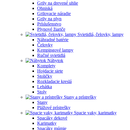
Grily na drevené uhlie
Ohniská
Grilovacie náradie
Grily na plyn
Príslušenstvo
Plynové žiariče
Svietidlá, čelovky, lampy
Náhradné batérie
Čelovky
Kempingové lampy
Ručné svietidlá
Nábytok
Komplety
Hojdacie siete
Stoličky
Rozkladacie kreslá
Lehátka
Stoly
Stany a prístrešky
Stany
Plážové prístrešky
Spacie vaky, karimatky
Spacáky dekové
Karimatky
Spacáky múmie