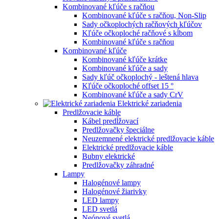
Kombinované kľúče s račňou
Kombinované kľúče s račňou, Non-Slip
Sady očkoplochých račňových kľúčov
Kľúče očkoploché račňové s kĺbom
Kombinované kľúče s račňou
Kombinované kľúče
Kombinované kľúče krátke
Kombinované kľúče a sady
Sady kľúč očkoplochý - leštená hlava
Kľúče očkoploché offset 15 °
Kombinované kľúče a sady CrV
Elektrické zariadenia
Predlžovacie káble
Kábel predĺžovací
Predlžovačky špeciálne
Neuzemnené elektrické predlžovacie káble
Elektrické predlžovacie káble
Bubny elektrické
Predlžovačky záhradné
Lampy
Halogénové lampy
Halogénové žiarivky
LED lampy
LED svetlá
Neónové svetlá