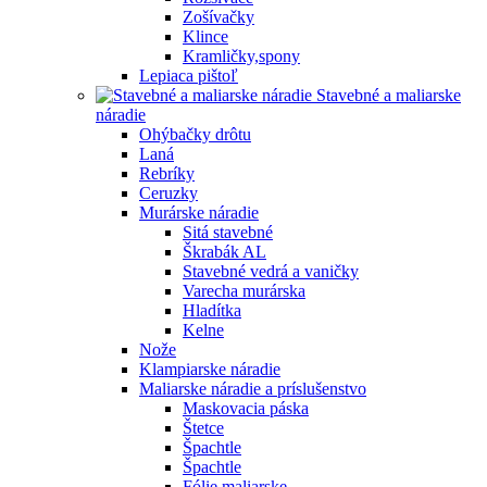
Zošívačky
Klince
Kramličky,spony
Lepiaca pištoľ
Stavebné a maliarske
náradie
Ohýbačky drôtu
Laná
Rebríky
Ceruzky
Murárske náradie
Sitá stavebné
Škrabák AL
Stavebné vedrá a vaničky
Varecha murárska
Hladítka
Kelne
Nože
Klampiarske náradie
Maliarske náradie a príslušenstvo
Maskovacia páska
Štetce
Špachtle
Špachtle
Fólie maliarske