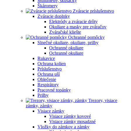
Multimetre, skúšačky
Škáromery
Zváracie príslušenstvo
Zváracie doplnky
Elektródy a zváracie drôty
Okuliare a masky pre zváračov
Zváračské kliešte
Ochranné pomôcky
Slnečné okuliare, okuliare, prilby
Ochranné okuliare
Ochranné okuliare
Rukavice
Ochrana kolien
Príslušenstvo
Ochrana uší
Oblečenie
Respirátory
Pracovné topánky
Prilby
Trezory, visiace
zámky, zámky
Visiace zámky
Visiace zámky kovové
Visiace zámky mosadzné
Vložky do zámkov a zámky