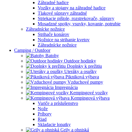
Záhradné hadice
Vozíky a stojany na záhradné hadice
Tlakové súpravy záhradné
Striekacie pištole, rozstrekovače, súpravy
Mosadzné spojky, vsuvky, kovanie, potrubie
Záhradnícke nožnice
Strihače konárov
Nožnice na strihanie kvetov
Záhradnícke nožnice
Camping / Outdoor
Batohy
Outdoor hodinky
Doplnky k prežitiu
Uteráky a osušky
Pikniková výbava
Vzduchové pumpy
Impregnácia
Kempingové vozíky
Kempingová výbava
Variče a príslušenstvo
Nože
Príbory
Riad
Skladacie lopatky
Grily a ohniská