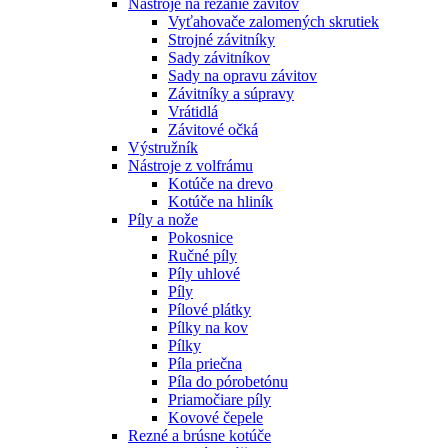
Nástroje na rezanie závitov
Vyťahovače zalomených skrutiek
Strojné závitníky
Sady závitníkov
Sady na opravu závitov
Závitníky a súpravy
Vrátidlá
Závitové očká
Výstružník
Nástroje z volfrámu
Kotúče na drevo
Kotúče na hliník
Píly a nože
Pokosnice
Ručné píly
Píly uhlové
Píly
Pílové plátky
Pílky na kov
Pílky
Píla priečna
Píla do pórobetónu
Priamočiare píly
Kovové čepele
Rezné a brúsne kotúče