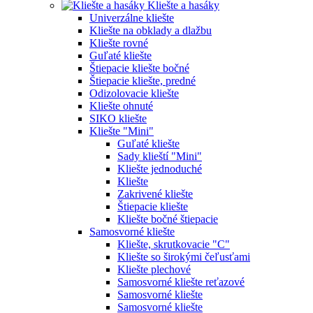
Kliešte a hasáky
Univerzálne kliešte
Kliešte na obklady a dlažbu
Kliešte rovné
Guľaté kliešte
Štiepacie kliešte bočné
Štiepacie kliešte, predné
Odizolovacie kliešte
Kliešte ohnuté
SIKO kliešte
Kliešte "Mini"
Guľaté kliešte
Sady klieští "Mini"
Kliešte jednoduché
Kliešte
Zakrivené kliešte
Štiepacie kliešte
Kliešte bočné štiepacie
Samosvorné kliešte
Kliešte, skrutkovacie "C"
Kliešte so širokými čeľusťami
Kliešte plechové
Samosvorné kliešte reťazové
Samosvorné kliešte
Samosvorné kliešte