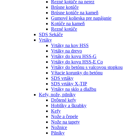
Rezné kotúče na nerez
Brúsne kotúče
Brúsne kotúče na kameň
Gumové kolieska pre napájanie
Kotúče na kameň
Rezné kotúče
SDS Sekáče
Vrtáky
Vrtáky na kov HSS
Vrtáky na drevo
Vrtáky do kovu HSS-G
Vrtáky do kovu HSS-E Co
Vrtáky do betónu s valcovou stopkou
Vŕtacie korunky do betónu
SDS vrtáky
SDS vrtáky X-TIP
Vrtáky na sklo a dlažbu
Kefy, nože, pilníky
Drôtené kefy
Hoblíky a škrabky
Kefy
Nože a čepele
Nože na tapety
Nožnice
Pilníky