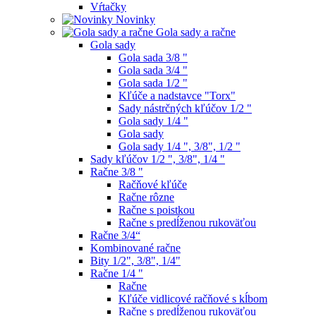
Vŕtačky
Novinky
Gola sady a račne
Gola sady
Gola sada 3/8 "
Gola sada 3/4 "
Gola sada 1/2 "
Kľúče a nadstavce "Torx"
Sady nástrčných kľúčov 1/2 "
Gola sady 1/4 "
Gola sady
Gola sady 1/4 ", 3/8", 1/2 "
Sady kľúčov 1/2 ", 3/8", 1/4 "
Račne 3/8 "
Račňové kľúče
Račne rôzne
Račne s poistkou
Račne s predĺženou rukoväťou
Račne 3/4“
Kombinované račne
Bity 1/2", 3/8", 1/4"
Račne 1/4 "
Račne
Kľúče vidlicové račňové s kĺbom
Račne s predĺženou rukoväťou