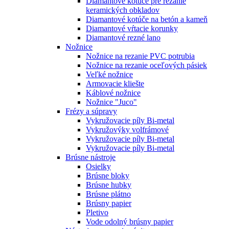
Diamantové kotúče pre rezanie
keramických obkladov
Diamantové kotúče na betón a kameň
Diamantové vŕtacie korunky
Diamantové rezné lano
Nožnice
Nožnice na rezanie PVC potrubia
Nožnice na rezanie oceľových pásiek
Veľké nožnice
Armovacie kliešte
Káblové nožnice
Nožnice "Juco"
Frézy a súpravy
Vykružovacie píly Bi-metal
Vykružovýky volfrámové
Vykružovacie píly Bi-metal
Vykružovacie píly Bi-metal
Brúsne nástroje
Osielky
Brúsne bloky
Brúsne hubky
Brúsne plátno
Brúsny papier
Pletivo
Vode odolný brúsny papier