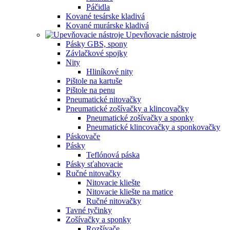
Páčidla
Kované tesárske kladivá
Kované murárske kladivá
Upevňovacie nástroje
Pásky GBS, spony
Závlačkové spojky
Nity
Hliníkové nity
Pištole na kartuše
Pištole na penu
Pneumatické nitovačky
Pneumatické zošívačky a klincovačky
Pneumatické zošívačky a sponky
Pneumatické klincovačky a sponkovačky
Páskovače
Pásky
Teflónová páska
Pásky sťahovacie
Ručné nitovačky
Nitovacie kliešte
Nitovacie kliešte na matice
Ručné nitovačky
Tavné tyčinky
Zošívačky a sponky
Rozšívače