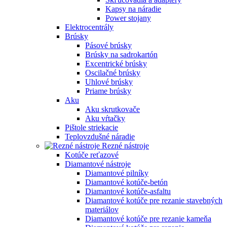
Kapsy na náradie
Power stojany
Elektrocentrály
Brúsky
Pásové brúsky
Brúsky na sadrokartón
Excentrické brúsky
Oscilačné brúsky
Uhlové brúsky
Priame brúsky
Aku
Aku skrutkovače
Aku vŕtačky
Pištole striekacie
Teplovzdušné náradie
Rezné nástroje
Kotúče reťazové
Diamantové nástroje
Diamantové pilníky
Diamantové kotúče-betón
Diamantové kotúče-asfaltu
Diamantové kotúče pre rezanie stavebných
materiálov
Diamantové kotúče pre rezanie kameňa