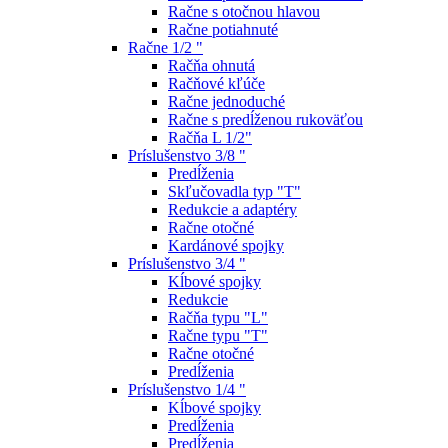
Račne s otočnou hlavou
Račne potiahnuté
Račne 1/2 "
Račňa ohnutá
Račňové kľúče
Račne jednoduché
Račne s predĺženou rukoväťou
Račňa L 1/2"
Príslušenstvo 3/8 "
Predĺženia
Skľučovadla typ "T"
Redukcie a adaptéry
Račne otočné
Kardánové spojky
Príslušenstvo 3/4 "
Kĺbové spojky
Redukcie
Račňa typu "L"
Račne typu "T"
Račne otočné
Predĺženia
Príslušenstvo 1/4 "
Kĺbové spojky
Predĺženia
Predĺženia