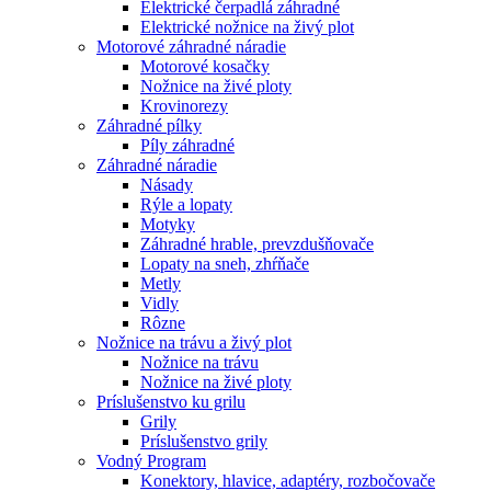
Elektrické čerpadlá záhradné
Elektrické nožnice na živý plot
Motorové záhradné náradie
Motorové kosačky
Nožnice na živé ploty
Krovinorezy
Záhradné pílky
Píly záhradné
Záhradné náradie
Násady
Rýle a lopaty
Motyky
Záhradné hrable, prevzdušňovače
Lopaty na sneh, zhŕňače
Metly
Vidly
Rôzne
Nožnice na trávu a živý plot
Nožnice na trávu
Nožnice na živé ploty
Príslušenstvo ku grilu
Grily
Príslušenstvo grily
Vodný Program
Konektory, hlavice, adaptéry, rozbočovače