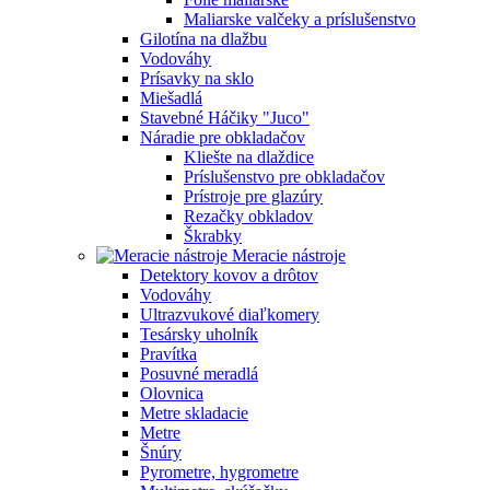
Maliarske valčeky a príslušenstvo
Gilotína na dlažbu
Vodováhy
Prísavky na sklo
Miešadlá
Stavebné Háčiky "Juco"
Náradie pre obkladačov
Kliešte na dlaždice
Príslušenstvo pre obkladačov
Prístroje pre glazúry
Rezačky obkladov
Škrabky
Meracie nástroje
Detektory kovov a drôtov
Vodováhy
Ultrazvukové diaľkomery
Tesársky uholník
Pravítka
Posuvné meradlá
Olovnica
Metre skladacie
Metre
Šnúry
Pyrometre, hygrometre