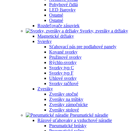
Pohybové čidlá
LED žiarovky
Ostatné
Ostatné
Rozdeľovače zásuviek
Svorky, zveráky a držiaky
Magnetické držiaky
Svierky
Sťahovací pás pre podlahové panely
Kované svorky
Pružinové svorky
Rýchlo-svorky
Svorky typ C
Svorky typ F
Uhlové svorky
Svorky račňové
Zveráky
Zveráky otočné
Zveráky na trúbky
Zveráky zámočnícke
Zveráky stolové
Pneumatické náradie
Rázové uťahovaky a vzduchové náradie
Pneumatické brúsky
Pneumatické račne