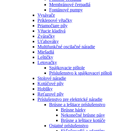
Membránové čerpadlá
Fontánové pumpy
Vysávače
Príklepové vŕtačky
Priamočiare píly
Vŕtacie kladivá
Zváračky
Uťahováky
Multifunkčné oscilačné náradie
Miešadlá
Leštičky
Letovačky
Spájkovacie pištole
Príslušenstvo k spájkovacej pištoli
Stolové náradie
Kotúčové píly
Hoblíky
Reťazové píly
Príslušenstvo pre elektrické náradie
Brúsne a leštiace príslušenstvo
Brúsne hárky
Nekonečné brúsne pásy
Brúsne a leštiace kotúče
Ostatné príslušenstvo
Skľučovadlá a adaptéry