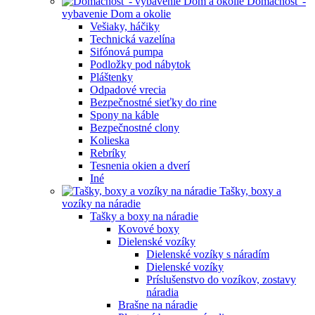
Domácnosť -
vybavenie Dom a okolie
Vešiaky, háčiky
Technická vazelína
Sifónová pumpa
Podložky pod nábytok
Pláštenky
Odpadové vrecia
Bezpečnostné sieťky do rine
Spony na káble
Bezpečnostné clony
Kolieska
Rebríky
Tesnenia okien a dverí
Iné
Tašky, boxy a
vozíky na náradie
Tašky a boxy na náradie
Kovové boxy
Dielenské vozíky
Dielenské vozíky s náradím
Dielenské vozíky
Príslušenstvo do vozíkov, zostavy
náradia
Brašne na náradie