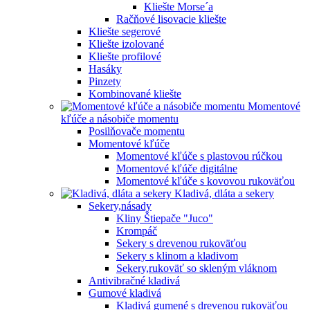
Kliešte Morse´a
Račňové lisovacie kliešte
Kliešte segerové
Kliešte izolované
Kliešte profilové
Hasáky
Pinzety
Kombinované kliešte
Momentové
kľúče a násobiče momentu
Posilňovače momentu
Momentové kľúče
Momentové kľúče s plastovou rúčkou
Momentové kľúče digitálne
Momentové kľúče s kovovou rukoväťou
Kladivá, dláta a sekery
Sekery,násady
Kliny Štiepače "Juco"
Krompáč
Sekery s drevenou rukoväťou
Sekery s klinom a kladivom
Sekery,rukoväť so skleným vláknom
Antivibračné kladivá
Gumové kladivá
Kladivá gumené s drevenou rukoväťou