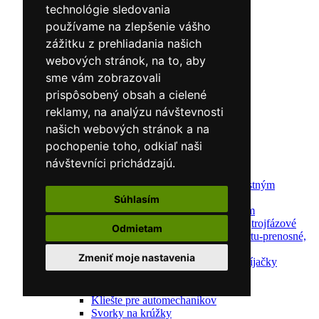
Predohrev / Žíhanie
technológie sledovania
Polohovacie systémy
používame na zlepšenie vášho
Indukčný ohrev
zážitku z prehliadania našich
Auto náradie a vybavenie servisov
Lakernícke stojany
webových stránok, na to, aby
Nabíjačky a testery
sme vám zobrazovali
Navijaky
prispôsobený obsah a cielené
Navijaky ručné
Navijaky elektrické
reklamy, na analýzu návštevnosti
Reťazové kladkostroje
našich webových stránok a na
Náradie pre uloženie brzdového systému
pochopenie toho, odkiaľ naši
Nástroje pre autookná
Nabíjačky/Štartéry
návštevníci prichádzajú.
Automatické nabíjačky
Automatické nabíjačky s bezpečnostným
automatickým štartom
Súhlasím
Nabíjačky/Štartéry s bezpečnostným
automatickým štartom-jednofázové,trojfázové
Odmietam
Dielenské nabíjačky s funkciou štartu-prenosné,
pojazdné
Zmeniť moje nastavenia
Mikroprocesorové automatické nabíjačky
Dielenské nabíjačky
Nástroje pre servis motorov
Kliešte pre automechanikov
Svorky na krúžky