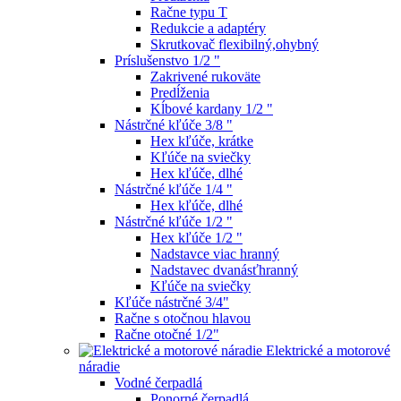
Račne typu T
Redukcie a adaptéry
Skrutkovač flexibilný,ohybný
Príslušenstvo 1/2 "
Zakrivené rukoväte
Predĺženia
Kĺbové kardany 1/2 "
Nástrčné kľúče 3/8 "
Hex kľúče, krátke
Kľúče na sviečky
Hex kľúče, dlhé
Nástrčné kľúče 1/4 "
Hex kľúče, dlhé
Nástrčné kľúče 1/2 "
Hex kľúče 1/2 "
Nadstavce viac hranný
Nadstavec dvanásťhranný
Kľúče na sviečky
Kľúče nástrčné 3/4"
Račne s otočnou hlavou
Račne otočné 1/2"
Elektrické a motorové
náradie
Vodné čerpadlá
Ponorné čerpadlá