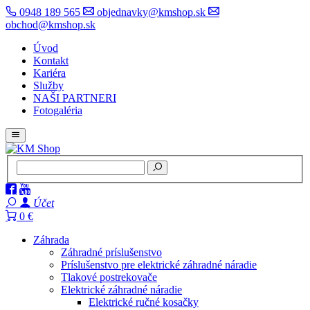
0948 189 565
objednavky@kmshop.sk
obchod@kmshop.sk
Úvod
Kontakt
Kariéra
Služby
NAŠI PARTNERI
Fotogaléria
Účet
0 €
Záhrada
Záhradné príslušenstvo
Príslušenstvo pre elektrické záhradné náradie
Tlakové postrekovače
Elektrické záhradné náradie
Elektrické ručné kosačky