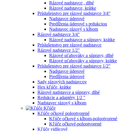
Rázové nadstavce , dlhé
Rázové nadstavce, krátke
Príslušenstvo pre rázové nadstavce 3/4"
Nadstavce úderové
Predĺženia úderové s redukciou
Nadstavec rázový s kĺbom
Rázové nadstavce 3/4"
Rázové nadstavce a súpravy, krátke
Príslušenstvo pre rázové nadstavce
Rázové nadstavce 1/2"
Rázové uťahováky a súpravy, dlhé
Rázové uťahováky a súpravy, krátke
Príslušenstvo pre rázové nadstavce 1/2"
Nadstavce úderové
Predĺženia úderové
Sady rázových nadstavcov
Hex kľúče, krátke
Rázové nadstavce a súpravy, dlhé
Redukcie a adaptéry 1/2 "
Nadstavec rázový s kĺbom
Kľúče
Kľúče očkové polootvorené
Kľúče očkové s kĺbom-polootvorené
Kľúče očkové-polootvorené
Kľúče vidlicové