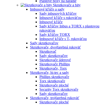
Plastové boxy na náradie
Skrutkovače a bity
Imbusové kľúče a sady
Sady inbusových kľúčov
Inbusové kľúče s rukoväťou
Inbusové kľúče
Sady kľúčov Inbus a TORX s plastovou
rukoväťou
Sady kľúčov TORX
Imbusové kľúče s T- rukoväťou
Sady skrutkovačov
Skrutkovače, dvojfarebná rukoväť
Skrutkovač
Sady skrutkovačov
Skrutkovače úderové
Skrutkovače Phillips
Skrutkovače, Torx
Skrutkovače, hi-tec a sady
Phillips skrutkovače
Torx skrutkovače
Skrutkovače ploché
Security Torx skrutkovače
Sady skrutkovačov
Skrutkovače, trojfarebná rukoväť
Skrutkovače ploché