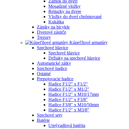
Zámok do dverí
Mosadzné vložky
Retiazky na dvere
Vložky do dverí chrómované
Kukátka
Zámky na bicykle
Dverové zástrče
Trezory
Kúpeľňové armatúry
Sprchové hlavice
Sprchové hlavice
Držiaky na sprchové hlavice
Automatické zátky
Sprchové hadice
Ostatné
Prepojovacie hadice
Hadice F1/2" x F1/2"
Hadice F1/2" x M1/2"
Hadice F1/2" x M10/17mm
Hadice F1/2" x F3/8"
Hadice F3/8" x M10/50mm
Hadice F1/2" x M3/8"
Sprchové sety
Batérie
Umývadlová batéria