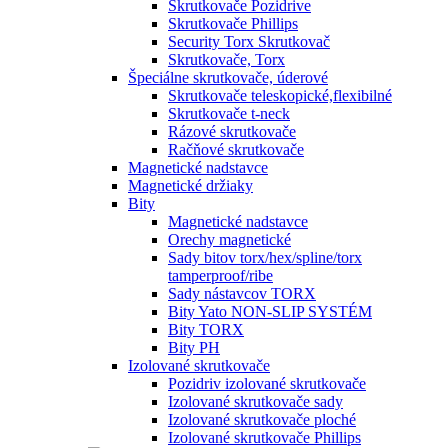
Skrutkovače Pozidrive
Skrutkovače Phillips
Security Torx Skrutkovač
Skrutkovače, Torx
Špeciálne skrutkovače, úderové
Skrutkovače teleskopické,flexibilné
Skrutkovače t-neck
Rázové skrutkovače
Račňové skrutkovače
Magnetické nadstavce
Magnetické držiaky
Bity
Magnetické nadstavce
Orechy magnetické
Sady bitov torx/hex/spline/torx
tamperproof/ribe
Sady nástavcov TORX
Bity Yato NON-SLIP SYSTÉM
Bity TORX
Bity PH
Izolované skrutkovače
Pozidriv izolované skrutkovače
Izolované skrutkovače sady
Izolované skrutkovače ploché
Izolované skrutkovače Phillips