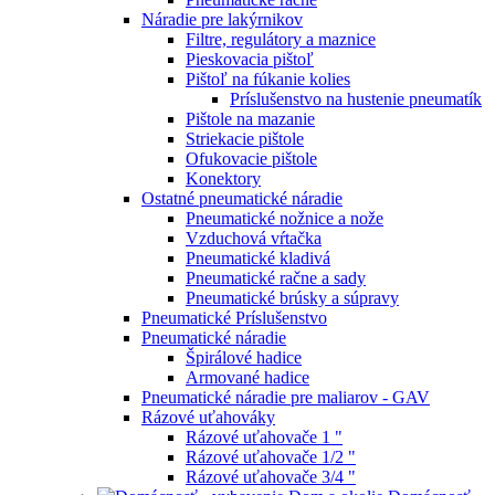
Náradie pre lakýrnikov
Filtre, regulátory a maznice
Pieskovacia pištoľ
Pištoľ na fúkanie kolies
Príslušenstvo na hustenie pneumatík
Pištole na mazanie
Striekacie pištole
Ofukovacie pištole
Konektory
Ostatné pneumatické náradie
Pneumatické nožnice a nože
Vzduchová vŕtačka
Pneumatické kladivá
Pneumatické račne a sady
Pneumatické brúsky a súpravy
Pneumatické Príslušenstvo
Pneumatické náradie
Špirálové hadice
Armované hadice
Pneumatické náradie pre maliarov - GAV
Rázové uťahováky
Rázové uťahovače 1 "
Rázové uťahovače 1/2 "
Rázové uťahovače 3/4 "