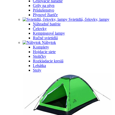
Grilovacie náradie
Grily na plyn
Príslušenstvo
Plynové žiariče
Svietidlá, čelovky, lampy
Náhradné batérie
Čelovky
Kempingové lampy
Ručné svietidlá
Nábytok
Komplety
Hojdacie siete
Stoličky
Rozkladacie kreslá
Lehátka
Stoly