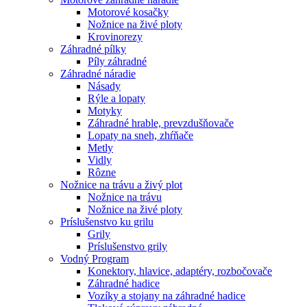
Motorové kosačky
Nožnice na živé ploty
Krovinorezy
Záhradné pílky
Píly záhradné
Záhradné náradie
Násady
Rýle a lopaty
Motyky
Záhradné hrable, prevzdušňovače
Lopaty na sneh, zhŕňače
Metly
Vidly
Rôzne
Nožnice na trávu a živý plot
Nožnice na trávu
Nožnice na živé ploty
Príslušenstvo ku grilu
Grily
Príslušenstvo grily
Vodný Program
Konektory, hlavice, adaptéry, rozbočovače
Záhradné hadice
Vozíky a stojany na záhradné hadice