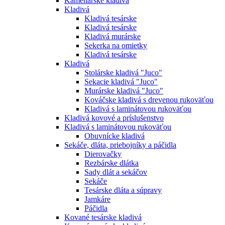
Kamenárske kladivá
Kladivá
Kladivá tesárske
Kladivá tesárske
Kladivá murárske
Sekerka na omietky
Kladivá tesárske
Kladivá
Stolárske kladivá "Juco"
Sekacie kladivá "Juco"
Murárske kladivá "Juco"
Kováčske kladivá s drevenou rukoväťou
Kladivá s laminátovou rukoväťou
Kladivá kovové a príslušenstvo
Kladivá s laminátovou rukoväťou
Obuvnícke kladivá
Sekáče, dláta, priebojníky a páčidla
Dierovačky
Rezbárske dlátka
Sady dlát a sekáčov
Sekáče
Tesárske dláta a súpravy
Jamkáre
Páčidla
Kované tesárske kladivá