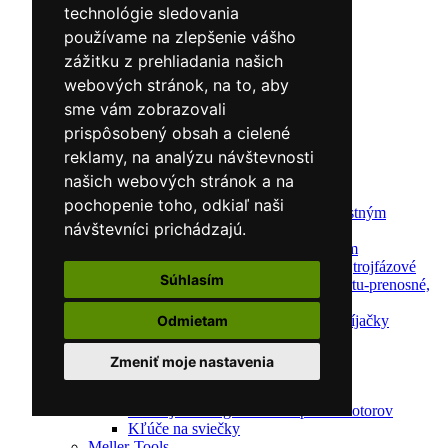
technológie sledovania
Auto náradie a vybavenie servisov
Lakernícke stojany
používame na zlepšenie vášho
Nabíjačky a testery
zážitku z prehliadania našich
Navijaky
webových stránok, na to, aby
Navijaky ručné
Navijaky elektrické
sme vám zobrazovali
Reťazové kladkostroje
prispôsobený obsah a cielené
Náradie pre uloženie brzdového systému
reklamy, na analýzu návštevnosti
Nástroje pre autookná
Nabíjačky/Štartéry
našich webových stránok a na
Automatické nabíjačky
pochopenie toho, odkiaľ naši
Automatické nabíjačky s bezpečnostným
návštevníci prichádzajú.
automatickým štartom
Nabíjačky/Štartéry s bezpečnostným
automatickým štartom-jednofázové,trojfázové
Súhlasím
Dielenské nabíjačky s funkciou štartu-prenosné,
pojazdné
Mikroprocesorové automatické nabíjačky
Odmietam
Dielenské nabíjačky
Nástroje pre servis motorov
Zmeniť moje nastavenia
Kliešte pre automechanikov
Svorky na krúžky
Nástroje na diagnostiku a opravu motorov
Kľúče na sviečky
Meller-Tools