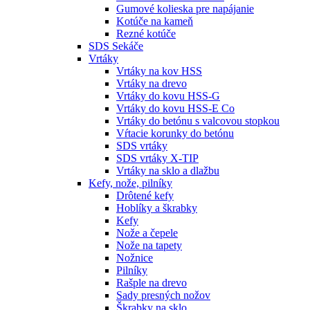
Gumové kolieska pre napájanie
Kotúče na kameň
Rezné kotúče
SDS Sekáče
Vrtáky
Vrtáky na kov HSS
Vrtáky na drevo
Vrtáky do kovu HSS-G
Vrtáky do kovu HSS-E Co
Vrtáky do betónu s valcovou stopkou
Vŕtacie korunky do betónu
SDS vrtáky
SDS vrtáky X-TIP
Vrtáky na sklo a dlažbu
Kefy, nože, pilníky
Drôtené kefy
Hoblíky a škrabky
Kefy
Nože a čepele
Nože na tapety
Nožnice
Pilníky
Rašple na drevo
Sady presných nožov
Škrabky na sklo