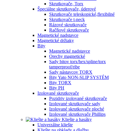
Skrutkovače, Torx
Špeciálne skrutkovače, úderové
Skrutkovače teleskopické,flexibilné
Skrutkovače t-neck
Rázové skrutkovače
Račňové skrutkovače
Magnetické nadstavce
Magnetické držiaky
Bity
Magnetické nadstavce
Orechy magnetické
Sady bitov torx/hex/spline/torx
tamperproof/ribe
Sady nástavcov TORX
Bity Yato NON-SLIP SYSTÉM
Bity TORX
Bity PH
Izolované skrutkovače
Pozidriv izolované skrutkovače
Izolované skrutkovače sady
Izolované skrutkovače ploché
Izolované skrutkovače Phillips
Kliešte a hasáky
Univerzálne kliešte
Kliešte na obklady a dlažbu