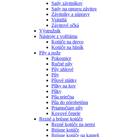
Sady závitníkov
Sady na opravu závitov
Závitníky a súpravy
Vrátidlá
Závitové očká
Výstružník
Nástroje z volfrámu
Kotúče na drevo
Kotúče na hliník
Píly a nože
Pokosnice
Ručné píly
Píly uhlové
Píly
Pílové plátky
Pílky na kov
Pílky
Píla priečna
Píla do pórobetónu
Priamočiare píly
Kovové čepele
Rezné a brúsne kotúče
Rezné kotúče na nerez
Brúsne kotúče
Brúsne kotúče na kameň