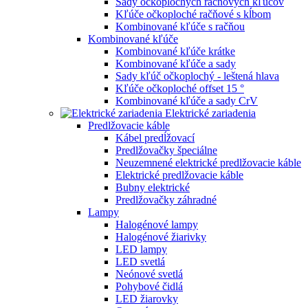
Sady očkoplochých račňových kľúčov
Kľúče očkoploché račňové s kĺbom
Kombinované kľúče s račňou
Kombinované kľúče
Kombinované kľúče krátke
Kombinované kľúče a sady
Sady kľúč očkoplochý - leštená hlava
Kľúče očkoploché offset 15 °
Kombinované kľúče a sady CrV
Elektrické zariadenia
Predlžovacie káble
Kábel predĺžovací
Predlžovačky špeciálne
Neuzemnené elektrické predlžovacie káble
Elektrické predlžovacie káble
Bubny elektrické
Predlžovačky záhradné
Lampy
Halogénové lampy
Halogénové žiarivky
LED lampy
LED svetlá
Neónové svetlá
Pohybové čidlá
LED žiarovky