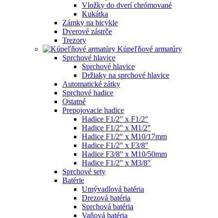
Vložky do dverí chrómované
Kukátka
Zámky na bicykle
Dverové zástrče
Trezory
Kúpeľňové armatúry
Sprchové hlavice
Sprchové hlavice
Držiaky na sprchové hlavice
Automatické zátky
Sprchové hadice
Ostatné
Prepojovacie hadice
Hadice F1/2" x F1/2"
Hadice F1/2" x M1/2"
Hadice F1/2" x M10/17mm
Hadice F1/2" x F3/8"
Hadice F3/8" x M10/50mm
Hadice F1/2" x M3/8"
Sprchové sety
Batérie
Umývadlová batéria
Drezová batéria
Sprchová batéria
Vaňová batéria