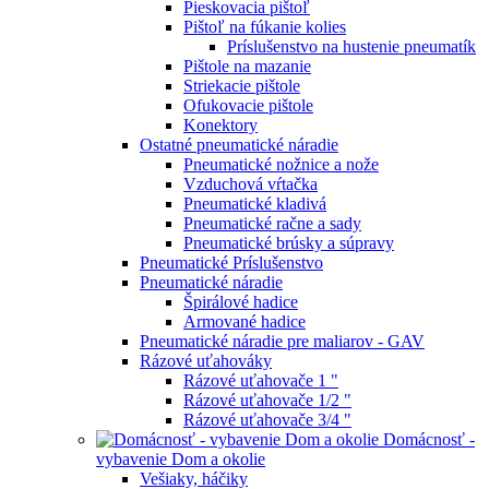
Pieskovacia pištoľ
Pištoľ na fúkanie kolies
Príslušenstvo na hustenie pneumatík
Pištole na mazanie
Striekacie pištole
Ofukovacie pištole
Konektory
Ostatné pneumatické náradie
Pneumatické nožnice a nože
Vzduchová vŕtačka
Pneumatické kladivá
Pneumatické račne a sady
Pneumatické brúsky a súpravy
Pneumatické Príslušenstvo
Pneumatické náradie
Špirálové hadice
Armované hadice
Pneumatické náradie pre maliarov - GAV
Rázové uťahováky
Rázové uťahovače 1 "
Rázové uťahovače 1/2 "
Rázové uťahovače 3/4 "
Domácnosť -
vybavenie Dom a okolie
Vešiaky, háčiky