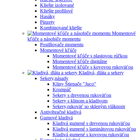
Kliešte izolované
Kliešte profilové
Hasáky
Pinzety
Kombinované kliešte
Momentové
kľúče a násobiče momentu
Posilňovače momentu
Momentové kľúče
Momentové kľúče s plastovou rúčkou
Momentové kľúče digitálne
Momentové kľúče s kovovou rukoväťou
Kladivá, dláta a sekery
Sekery,násady
Kliny Štiepače "Juco"
Krompáč
Sekery s drevenou rukoväťou
Sekery s klinom a kladivom
Sekery,rukoväť so skleným vláknom
Antivibračné kladivá
Gumové kladivá
Kladivá gumené s drevenou rukoväťou
Kladivá gumené s laminátovou rukoväťou
Kladivá gumené s kovovou rukoväťou