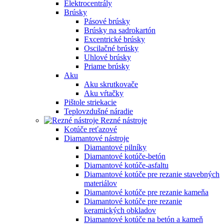
Elektrocentrály
Brúsky
Pásové brúsky
Brúsky na sadrokartón
Excentrické brúsky
Oscilačné brúsky
Uhlové brúsky
Priame brúsky
Aku
Aku skrutkovače
Aku vŕtačky
Pištole striekacie
Teplovzdušné náradie
Rezné nástroje
Kotúče reťazové
Diamantové nástroje
Diamantové pilníky
Diamantové kotúče-betón
Diamantové kotúče-asfaltu
Diamantové kotúče pre rezanie stavebných
materiálov
Diamantové kotúče pre rezanie kameňa
Diamantové kotúče pre rezanie
keramických obkladov
Diamantové kotúče na betón a kameň