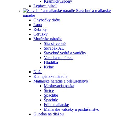
Kramličky,spony
Lepiaca pištoľ
Stavebné a maliarske
náradie
Ohýbačky drôtu
Laná
Rebríky
Ceruzky
Murárske náradie
Sitá stavebné
Škrabák AL
Stavebné vedrá a vaničky
Varecha murárska
Hladítka
Kelne
Nože
Klampiarske náradie
Maliarske náradie a príslušenstvo
Maskovacia páska
Štetce
Špachtle
Špachtle
Fólie maliarske
Maliarske valčeky a príslušenstvo
Gilotína na dlažbu