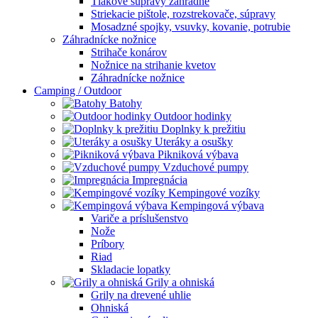
Tlakové súpravy záhradné
Striekacie pištole, rozstrekovače, súpravy
Mosadzné spojky, vsuvky, kovanie, potrubie
Záhradnícke nožnice
Strihače konárov
Nožnice na strihanie kvetov
Záhradnícke nožnice
Camping / Outdoor
Batohy
Outdoor hodinky
Doplnky k prežitiu
Uteráky a osušky
Pikniková výbava
Vzduchové pumpy
Impregnácia
Kempingové vozíky
Kempingová výbava
Variče a príslušenstvo
Nože
Príbory
Riad
Skladacie lopatky
Grily a ohniská
Grily na drevené uhlie
Ohniská