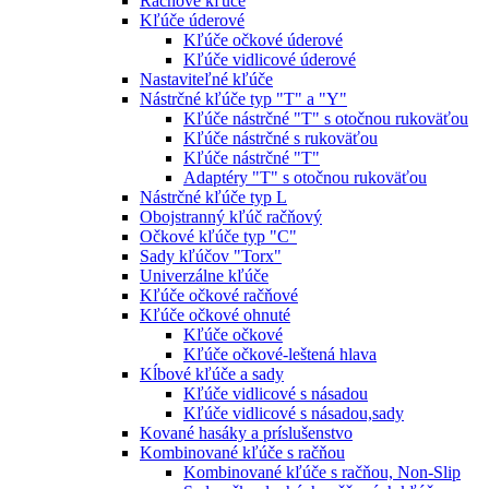
Račňové kľúče
Kľúče úderové
Kľúče očkové úderové
Kľúče vidlicové úderové
Nastaviteľné kľúče
Nástrčné kľúče typ "T" a "Y"
Kľúče nástrčné "T" s otočnou rukoväťou
Kľúče nástrčné s rukoväťou
Kľúče nástrčné "T"
Adaptéry "T" s otočnou rukoväťou
Nástrčné kľúče typ L
Obojstranný kľúč račňový
Očkové kľúče typ "C"
Sady kľúčov "Torx"
Univerzálne kľúče
Kľúče očkové račňové
Kľúče očkové ohnuté
Kľúče očkové
Kľúče očkové-leštená hlava
Kĺbové kľúče a sady
Kľúče vidlicové s násadou
Kľúče vidlicové s násadou,sady
Kované hasáky a príslušenstvo
Kombinované kľúče s račňou
Kombinované kľúče s račňou, Non-Slip