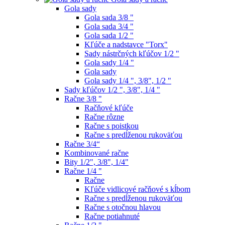
Gola sady
Gola sada 3/8 "
Gola sada 3/4 "
Gola sada 1/2 "
Kľúče a nadstavce "Torx"
Sady nástrčných kľúčov 1/2 "
Gola sady 1/4 "
Gola sady
Gola sady 1/4 ", 3/8", 1/2 "
Sady kľúčov 1/2 ", 3/8", 1/4 "
Račne 3/8 "
Račňové kľúče
Račne rôzne
Račne s poistkou
Račne s predĺženou rukoväťou
Račne 3/4“
Kombinované račne
Bity 1/2", 3/8", 1/4"
Račne 1/4 "
Račne
Kľúče vidlicové račňové s kĺbom
Račne s predĺženou rukoväťou
Račne s otočnou hlavou
Račne potiahnuté