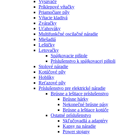
Vysávače
Príklepové vŕtačky
Priamočiare píly
Vŕtacie kladivá
Zváračky
Uťahováky
Multifunkčné oscilačné náradie
Miešadlá
Leštičky
Letovačky
Spájkovacie pištole
Príslušenstvo k spájkovacej pištoli
Stolové náradie
Kotúčové píly
Hoblíky
Reťazové píly
Príslušenstvo pre elektrické náradie
Brúsne a leštiace príslušenstvo
Brúsne hárky
Nekonečné brúsne pásy
Brúsne a leštiace kotúče
Ostatné príslušenstvo
Skľučovadlá a adaptéry
Kapsy na náradie
Power stojany