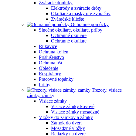
Zváracie doplnky
Elektródy a zváracie drôty
Okuliare a masky pre zváračov
Zváračské kliešte
Ochranné pomôcky
Slnečné okuliare, okuliare, prilby
Ochranné okuliare
Ochranné okuliare
Rukavice
Ochrana kolien
Príslušenstvo
Ochrana uší
Oblečenie
Respirátory
Pracovné topánky
Prilby
Trezory, visiace
zámky, zámky
Visiace zámky
Visiace zámky kovové
Visiace zámky mosadzné
Vložky do zámkov a zámky
Zámok do dverí
Mosadzné vložky
Retiazky na dvere