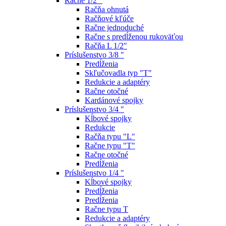
Račne 1/2 "
Račňa ohnutá
Račňové kľúče
Račne jednoduché
Račne s predĺženou rukoväťou
Račňa L 1/2"
Príslušenstvo 3/8 "
Predĺženia
Skľučovadla typ "T"
Redukcie a adaptéry
Račne otočné
Kardánové spojky
Príslušenstvo 3/4 "
Kĺbové spojky
Redukcie
Račňa typu "L"
Račne typu "T"
Račne otočné
Predĺženia
Príslušenstvo 1/4 "
Kĺbové spojky
Predĺženia
Predĺženia
Račne typu T
Redukcie a adaptéry