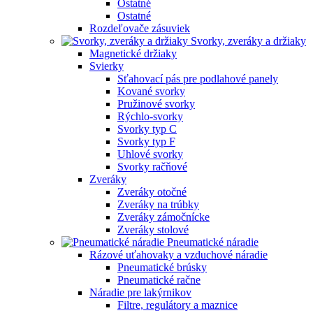
Ostatné
Ostatné
Rozdeľovače zásuviek
Svorky, zveráky a držiaky
Magnetické držiaky
Svierky
Sťahovací pás pre podlahové panely
Kované svorky
Pružinové svorky
Rýchlo-svorky
Svorky typ C
Svorky typ F
Uhlové svorky
Svorky račňové
Zveráky
Zveráky otočné
Zveráky na trúbky
Zveráky zámočnícke
Zveráky stolové
Pneumatické náradie
Rázové uťahovaky a vzduchové náradie
Pneumatické brúsky
Pneumatické račne
Náradie pre lakýrnikov
Filtre, regulátory a maznice