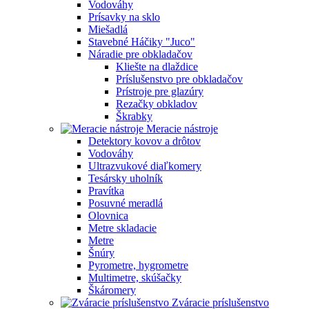
Vodováhy
Prísavky na sklo
Miešadlá
Stavebné Háčiky "Juco"
Náradie pre obkladačov
Kliešte na dlaždice
Príslušenstvo pre obkladačov
Prístroje pre glazúry
Rezačky obkladov
Škrabky
Meracie nástroje
Detektory kovov a drôtov
Vodováhy
Ultrazvukové diaľkomery
Tesársky uholník
Pravítka
Posuvné meradlá
Olovnica
Metre skladacie
Metre
Šnúry
Pyrometre, hygrometre
Multimetre, skúšačky
Škáromery
Zváracie príslušenstvo