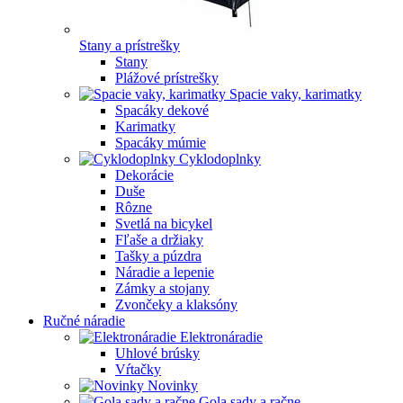
Stany a prístrešky
Stany
Plážové prístrešky
Spacie vaky, karimatky
Spacáky dekové
Karimatky
Spacáky múmie
Cyklodoplnky
Dekorácie
Duše
Rôzne
Svetlá na bicykel
Fľaše a držiaky
Tašky a púzdra
Náradie a lepenie
Zámky a stojany
Zvončeky a klaksóny
Ručné náradie
Elektronáradie
Uhlové brúsky
Vŕtačky
Novinky
Gola sady a račne