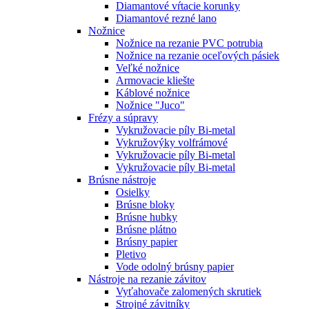
Diamantové vŕtacie korunky
Diamantové rezné lano
Nožnice
Nožnice na rezanie PVC potrubia
Nožnice na rezanie oceľových pásiek
Veľké nožnice
Armovacie kliešte
Káblové nožnice
Nožnice "Juco"
Frézy a súpravy
Vykružovacie píly Bi-metal
Vykružovýky volfrámové
Vykružovacie píly Bi-metal
Vykružovacie píly Bi-metal
Brúsne nástroje
Osielky
Brúsne bloky
Brúsne hubky
Brúsne plátno
Brúsny papier
Pletivo
Vode odolný brúsny papier
Nástroje na rezanie závitov
Vyťahovače zalomených skrutiek
Strojné závitníky