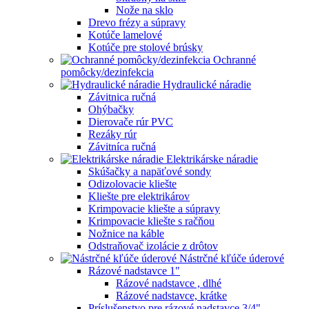
Nože na sklo
Drevo frézy a súpravy
Kotúče lamelové
Kotúče pre stolové brúsky
Ochranné
pomôcky/dezinfekcia
Hydraulické náradie
Závitnica ručná
Ohýbačky
Dierovače rúr PVC
Rezáky rúr
Závitníca ručná
Elektrikárske náradie
Skúšačky a napäťové sondy
Odizolovacie kliešte
Kliešte pre elektrikárov
Krimpovacie kliešte a súpravy
Krimpovacie kliešte s račňou
Nožnice na káble
Odstraňovač izolácie z drôtov
Nástrčné kľúče úderové
Rázové nadstavce 1"
Rázové nadstavce , dlhé
Rázové nadstavce, krátke
Príslušenstvo pre rázové nadstavce 3/4"