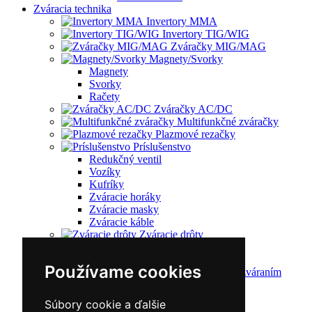
Zváracia technika
Invertory MMA
Invertory TIG/WIG
Zváračky MIG/MAG
Magnety/Svorky
Magnety
Svorky
Račety
Zváračky AC/DC
Multifunkčné zváračky
Plazmové rezačky
Príslušenstvo
Redukčný ventil
Vozíky
Kufríky
Zváracie horáky
Zváracie masky
Zváracie káble
Zváracie drôty
CNC rezacie stroje
Elektródy
Používame cookies
Ochrana pred zváraním
Predohrev / Žíhanie
Polohovacie systémy
Súbory cookie a ďalšie
Indukčný ohrev