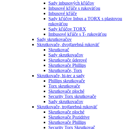
Sady inbusových kľúčov
Inbusové kľúče s rukoväťou
Inbusové kľúče
Sady kľúčov Inbus a TORX s plastovou
rukoväťou
Sady kľúčov TORX
Imbusové kľúče s T- rukoväťou
Sady skrutkovačov
Skrutkovače, dvojfarebná rukoväť
Skrutkovač
Sady skrutkovačov
Skrutkovače úderové
Skrutkovače Phillips
Skrutkovače, Torx
Skrutkovače, hi-tec a sady
Phillips skrutkovače
Torx skrutkovače
Skrutkovače ploché
Security Torx skrutkovače
Sady skrutkovačov
Skrutkovače, trojfarebná rukoväť
Skrutkovače ploché
Skrutkovače Pozidrive
Skrutkovače Phillips
Security Torx Skrutkovač