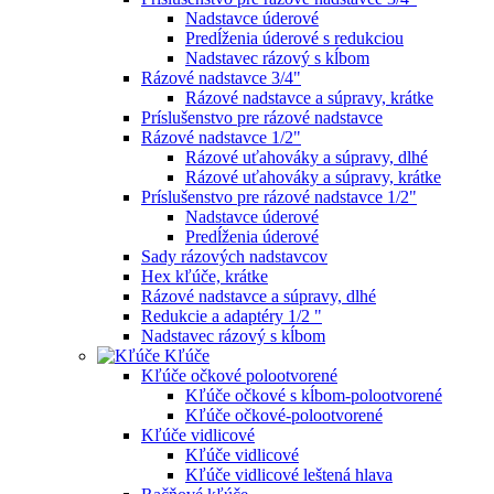
Nadstavce úderové
Predĺženia úderové s redukciou
Nadstavec rázový s kĺbom
Rázové nadstavce 3/4"
Rázové nadstavce a súpravy, krátke
Príslušenstvo pre rázové nadstavce
Rázové nadstavce 1/2"
Rázové uťahováky a súpravy, dlhé
Rázové uťahováky a súpravy, krátke
Príslušenstvo pre rázové nadstavce 1/2"
Nadstavce úderové
Predĺženia úderové
Sady rázových nadstavcov
Hex kľúče, krátke
Rázové nadstavce a súpravy, dlhé
Redukcie a adaptéry 1/2 "
Nadstavec rázový s kĺbom
Kľúče
Kľúče očkové polootvorené
Kľúče očkové s kĺbom-polootvorené
Kľúče očkové-polootvorené
Kľúče vidlicové
Kľúče vidlicové
Kľúče vidlicové leštená hlava