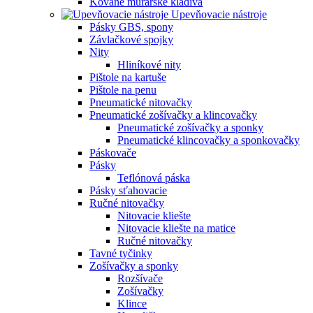
Kované murárske kladivá
Upevňovacie nástroje
Pásky GBS, spony
Závlačkové spojky
Nity
Hliníkové nity
Pištole na kartuše
Pištole na penu
Pneumatické nitovačky
Pneumatické zošívačky a klincovačky
Pneumatické zošívačky a sponky
Pneumatické klincovačky a sponkovačky
Páskovače
Pásky
Teflónová páska
Pásky sťahovacie
Ručné nitovačky
Nitovacie kliešte
Nitovacie kliešte na matice
Ručné nitovačky
Tavné tyčinky
Zošívačky a sponky
Rozšívače
Zošívačky
Klince