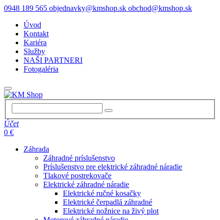
0948 189 565
objednavky@kmshop.sk
obchod@kmshop.sk
Úvod
Kontakt
Kariéra
Služby
NAŠI PARTNERI
Fotogaléria
Účet
0 €
Záhrada
Záhradné príslušenstvo
Príslušenstvo pre elektrické záhradné náradie
Tlakové postrekovače
Elektrické záhradné náradie
Elektrické ručné kosačky
Elektrické čerpadlá záhradné
Elektrické nožnice na živý plot
Motorové záhradné náradie