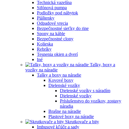
Technická vazelína
Sifónová pumpa
Podložky pod nábytok
Pláštenky
Odpadové vrecia
Bezpečnostné sieťky do rine
Spony na káble
Bezpečnostné clony
Kolieska
Rebríky
Tesnenia okien a dverí
Iné
Tašky, boxy a
vozíky na náradie
Tašky a boxy na náradie
Kovové boxy
Dielenské vozíky
Dielenské vozíky s náradím
Dielenské vozíky
Príslušenstvo do vozíkov, zostavy
náradia
Brašne na náradie
Plastové boxy na náradie
Skrutkovače a bity
Imbusové kľúče a sady