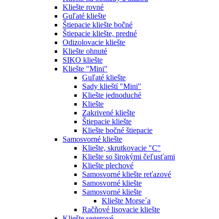
Kliešte rovné
Guľaté kliešte
Štiepacie kliešte bočné
Štiepacie kliešte, predné
Odizolovacie kliešte
Kliešte ohnuté
SIKO kliešte
Kliešte "Mini"
Guľaté kliešte
Sady klieští "Mini"
Kliešte jednoduché
Kliešte
Zakrivené kliešte
Štiepacie kliešte
Kliešte bočné štiepacie
Samosvorné kliešte
Kliešte, skrutkovacie "C"
Kliešte so širokými čeľusťami
Kliešte plechové
Samosvorné kliešte reťazové
Samosvorné kliešte
Samosvorné kliešte
Kliešte Morse´a
Račňové lisovacie kliešte
Kliešte segerové