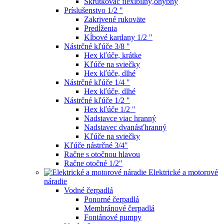
Skrutkovač flexibilný,ohybný
Príslušenstvo 1/2 "
Zakrivené rukoväte
Predĺženia
Kĺbové kardany 1/2 "
Nástrčné kľúče 3/8 "
Hex kľúče, krátke
Kľúče na sviečky
Hex kľúče, dlhé
Nástrčné kľúče 1/4 "
Hex kľúče, dlhé
Nástrčné kľúče 1/2 "
Hex kľúče 1/2 "
Nadstavce viac hranný
Nadstavec dvanásťhranný
Kľúče na sviečky
Kľúče nástrčné 3/4"
Račne s otočnou hlavou
Račne otočné 1/2"
Elektrické a motorové
náradie
Vodné čerpadlá
Ponorné čerpadlá
Membránové čerpadlá
Fontánové pumpy