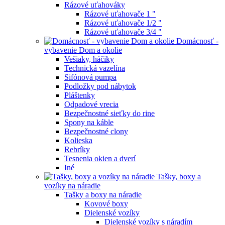
Rázové uťahováky
Rázové uťahovače 1 "
Rázové uťahovače 1/2 "
Rázové uťahovače 3/4 "
Domácnosť -
vybavenie Dom a okolie
Vešiaky, háčiky
Technická vazelína
Sifónová pumpa
Podložky pod nábytok
Pláštenky
Odpadové vrecia
Bezpečnostné sieťky do rine
Spony na káble
Bezpečnostné clony
Kolieska
Rebríky
Tesnenia okien a dverí
Iné
Tašky, boxy a
vozíky na náradie
Tašky a boxy na náradie
Kovové boxy
Dielenské vozíky
Dielenské vozíky s náradím