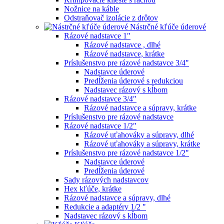
Nožnice na káble
Odstraňovač izolácie z drôtov
Nástrčné kľúče úderové
Rázové nadstavce 1"
Rázové nadstavce , dlhé
Rázové nadstavce, krátke
Príslušenstvo pre rázové nadstavce 3/4"
Nadstavce úderové
Predĺženia úderové s redukciou
Nadstavec rázový s kĺbom
Rázové nadstavce 3/4"
Rázové nadstavce a súpravy, krátke
Príslušenstvo pre rázové nadstavce
Rázové nadstavce 1/2"
Rázové uťahováky a súpravy, dlhé
Rázové uťahováky a súpravy, krátke
Príslušenstvo pre rázové nadstavce 1/2"
Nadstavce úderové
Predĺženia úderové
Sady rázových nadstavcov
Hex kľúče, krátke
Rázové nadstavce a súpravy, dlhé
Redukcie a adaptéry 1/2 "
Nadstavec rázový s kĺbom