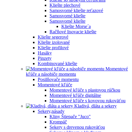
Kliešte plechové
Samosvorné kliešte reťazové
Samosvorné kliešte
Samosvorné kliešte
Kliešte Morse´a
Račňové lisovacie kliešte
Kliešte segerové
Kliešte izolované
Kliešte profilové
Hasáky
Pinzety
Kombinované kliešte
Momentové
kľúče a násobiče momentu
Posilňovače momentu
Momentové kľúče
Momentové kľúče s plastovou rúčkou
Momentové kľúče digitálne
Momentové kľúče s kovovou rukoväťou
Kladivá, dláta a sekery
Sekery,násady
Kliny Štiepače "Juco"
Krompáč
Sekery s drevenou rukoväťou