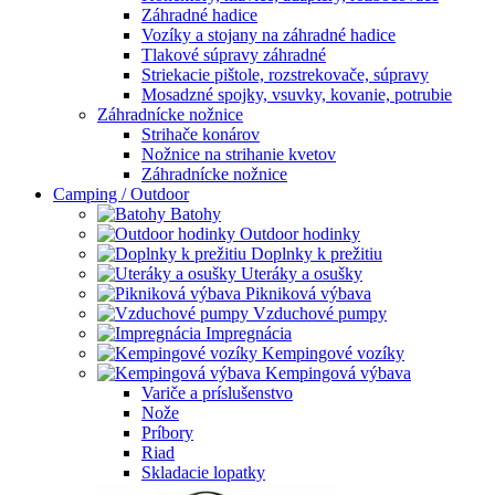
Záhradné hadice
Vozíky a stojany na záhradné hadice
Tlakové súpravy záhradné
Striekacie pištole, rozstrekovače, súpravy
Mosadzné spojky, vsuvky, kovanie, potrubie
Záhradnícke nožnice
Strihače konárov
Nožnice na strihanie kvetov
Záhradnícke nožnice
Camping / Outdoor
Batohy
Outdoor hodinky
Doplnky k prežitiu
Uteráky a osušky
Pikniková výbava
Vzduchové pumpy
Impregnácia
Kempingové vozíky
Kempingová výbava
Variče a príslušenstvo
Nože
Príbory
Riad
Skladacie lopatky