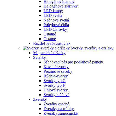
Halogénové lampy
Halogénové žiarivky
LED lampy
LED svetlá
Neónové svetlá
Pohybové čidlá
LED žiarovky
Ostatné
Ostatné
Rozdeľovače zásuviek
Svorky, zveráky a držiaky
Magnetické držiaky
Svierky
Sťahovací pás pre podlahové panely
Kované svorky
Pružinové svorky
Rýchlo-svorky
Svorky typ C
Svorky typ F
Uhlové svorky
Svorky račňové
Zveráky
Zveráky otočné
Zveráky na trúbky
Zveráky zámočnícke