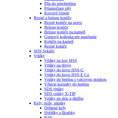
Píla do pórobetónu
Priamočiare píly
Kovové čepele
Rezné a brúsne kotúče
Rezné kotúče na nerez
Brúsne kotúče
Brúsne kotúče na kameň
Gumové kolieska pre napájanie
Kotúče na kameň
Rezné kotúče
SDS Sekáče
Vrtáky
Vrtáky na kov HSS
Vrtáky na drevo
Vrtáky do kovu HSS-G
Vrtáky do kovu HSS-E Co
Vrtáky do betónu s valcovou stopkou
Vŕtacie korunky do betónu
SDS vrtáky
SDS vrtáky X-TIP
Vrtáky na sklo a dlažbu
Kefy, nože, pilníky
Drôtené kefy
Hoblíky a škrabky
Kefy