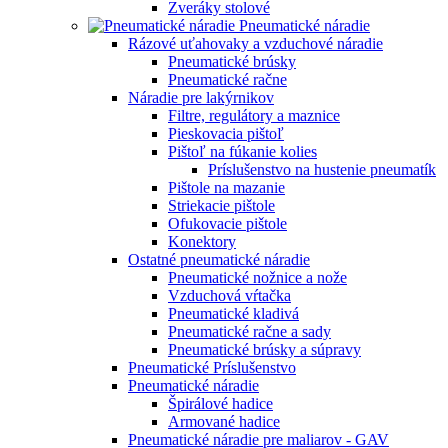
Zveráky stolové
Pneumatické náradie
Rázové uťahovaky a vzduchové náradie
Pneumatické brúsky
Pneumatické račne
Náradie pre lakýrnikov
Filtre, regulátory a maznice
Pieskovacia pištoľ
Pištoľ na fúkanie kolies
Príslušenstvo na hustenie pneumatík
Pištole na mazanie
Striekacie pištole
Ofukovacie pištole
Konektory
Ostatné pneumatické náradie
Pneumatické nožnice a nože
Vzduchová vŕtačka
Pneumatické kladivá
Pneumatické račne a sady
Pneumatické brúsky a súpravy
Pneumatické Príslušenstvo
Pneumatické náradie
Špirálové hadice
Armované hadice
Pneumatické náradie pre maliarov - GAV