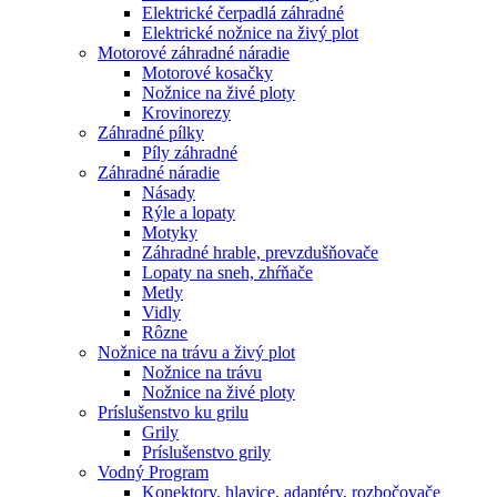
Elektrické čerpadlá záhradné
Elektrické nožnice na živý plot
Motorové záhradné náradie
Motorové kosačky
Nožnice na živé ploty
Krovinorezy
Záhradné pílky
Píly záhradné
Záhradné náradie
Násady
Rýle a lopaty
Motyky
Záhradné hrable, prevzdušňovače
Lopaty na sneh, zhŕňače
Metly
Vidly
Rôzne
Nožnice na trávu a živý plot
Nožnice na trávu
Nožnice na živé ploty
Príslušenstvo ku grilu
Grily
Príslušenstvo grily
Vodný Program
Konektory, hlavice, adaptéry, rozbočovače