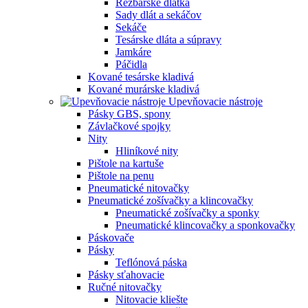
Rezbárske dlátka
Sady dlát a sekáčov
Sekáče
Tesárske dláta a súpravy
Jamkáre
Páčidla
Kované tesárske kladivá
Kované murárske kladivá
Upevňovacie nástroje
Pásky GBS, spony
Závlačkové spojky
Nity
Hliníkové nity
Pištole na kartuše
Pištole na penu
Pneumatické nitovačky
Pneumatické zošívačky a klincovačky
Pneumatické zošívačky a sponky
Pneumatické klincovačky a sponkovačky
Páskovače
Pásky
Teflónová páska
Pásky sťahovacie
Ručné nitovačky
Nitovacie kliešte