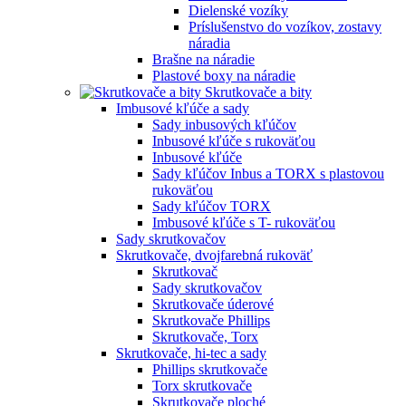
Dielenské vozíky
Príslušenstvo do vozíkov, zostavy
náradia
Brašne na náradie
Plastové boxy na náradie
Skrutkovače a bity
Imbusové kľúče a sady
Sady inbusových kľúčov
Inbusové kľúče s rukoväťou
Inbusové kľúče
Sady kľúčov Inbus a TORX s plastovou
rukoväťou
Sady kľúčov TORX
Imbusové kľúče s T- rukoväťou
Sady skrutkovačov
Skrutkovače, dvojfarebná rukoväť
Skrutkovač
Sady skrutkovačov
Skrutkovače úderové
Skrutkovače Phillips
Skrutkovače, Torx
Skrutkovače, hi-tec a sady
Phillips skrutkovače
Torx skrutkovače
Skrutkovače ploché