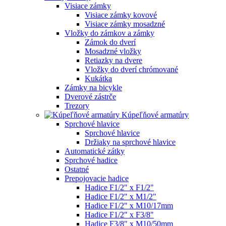
Visiace zámky
Visiace zámky kovové
Visiace zámky mosadzné
Vložky do zámkov a zámky
Zámok do dverí
Mosadzné vložky
Retiazky na dvere
Vložky do dverí chrómované
Kukátka
Zámky na bicykle
Dverové zástrče
Trezory
Kúpeľňové armatúry
Sprchové hlavice
Sprchové hlavice
Držiaky na sprchové hlavice
Automatické zátky
Sprchové hadice
Ostatné
Prepojovacie hadice
Hadice F1/2" x F1/2"
Hadice F1/2" x M1/2"
Hadice F1/2" x M10/17mm
Hadice F1/2" x F3/8"
Hadice F3/8" x M10/50mm