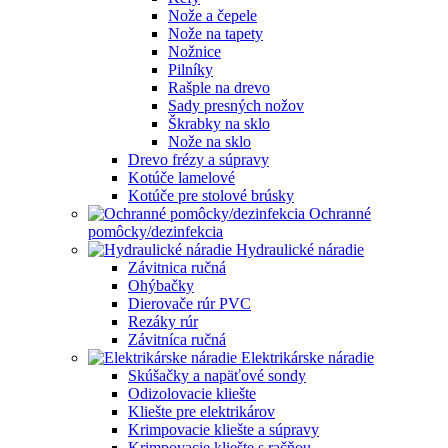
Nože a čepele
Nože na tapety
Nožnice
Pilníky
Rašple na drevo
Sady presných nožov
Škrabky na sklo
Nože na sklo
Drevo frézy a súpravy
Kotúče lamelové
Kotúče pre stolové brúsky
Ochranné
pomôcky/dezinfekcia
Hydraulické náradie
Závitnica ručná
Ohýbačky
Dierovače rúr PVC
Rezáky rúr
Závitníca ručná
Elektrikárske náradie
Skúšačky a napäťové sondy
Odizolovacie kliešte
Kliešte pre elektrikárov
Krimpovacie kliešte a súpravy
Krimpovacie kliešte s račňou