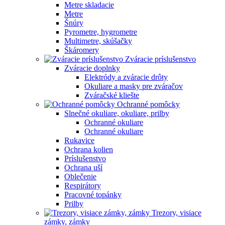
Metre skladacie
Metre
Šnúry
Pyrometre, hygrometre
Multimetre, skúšačky
Škáromery
Zváracie príslušenstvo
Zváracie doplnky
Elektródy a zváracie drôty
Okuliare a masky pre zváračov
Zváračské kliešte
Ochranné pomôcky
Slnečné okuliare, okuliare, prilby
Ochranné okuliare
Ochranné okuliare
Rukavice
Ochrana kolien
Príslušenstvo
Ochrana uší
Oblečenie
Respirátory
Pracovné topánky
Prilby
Trezory, visiace
zámky, zámky