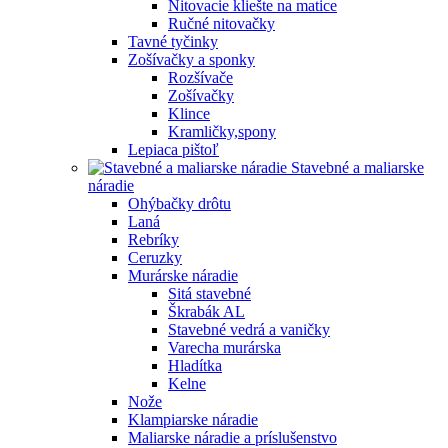
Nitovacie kliešte na matice
Ručné nitovačky
Tavné tyčinky
Zošívačky a sponky
Rozšívače
Zošívačky
Klince
Kramličky,spony
Lepiaca pištoľ
Stavebné a maliarske
náradie
Ohýbačky drôtu
Laná
Rebríky
Ceruzky
Murárske náradie
Sitá stavebné
Škrabák AL
Stavebné vedrá a vaničky
Varecha murárska
Hladítka
Kelne
Nože
Klampiarske náradie
Maliarske náradie a príslušenstvo