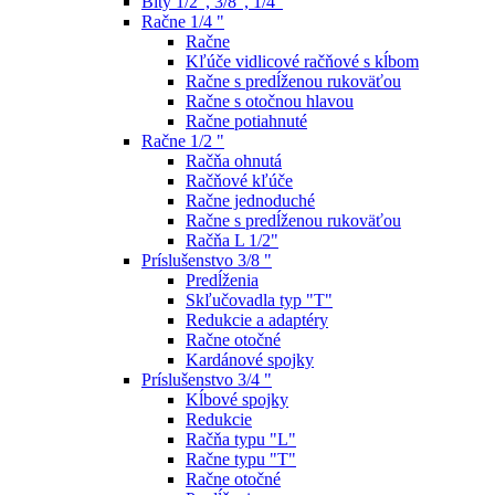
Bity 1/2", 3/8", 1/4"
Račne 1/4 "
Račne
Kľúče vidlicové račňové s kĺbom
Račne s predĺženou rukoväťou
Račne s otočnou hlavou
Račne potiahnuté
Račne 1/2 "
Račňa ohnutá
Račňové kľúče
Račne jednoduché
Račne s predĺženou rukoväťou
Račňa L 1/2"
Príslušenstvo 3/8 "
Predĺženia
Skľučovadla typ "T"
Redukcie a adaptéry
Račne otočné
Kardánové spojky
Príslušenstvo 3/4 "
Kĺbové spojky
Redukcie
Račňa typu "L"
Račne typu "T"
Račne otočné