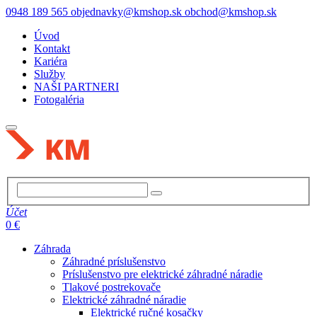
0948 189 565
objednavky@kmshop.sk
obchod@kmshop.sk
Úvod
Kontakt
Kariéra
Služby
NAŠI PARTNERI
Fotogaléria
Účet
0 €
Záhrada
Záhradné príslušenstvo
Príslušenstvo pre elektrické záhradné náradie
Tlakové postrekovače
Elektrické záhradné náradie
Elektrické ručné kosačky