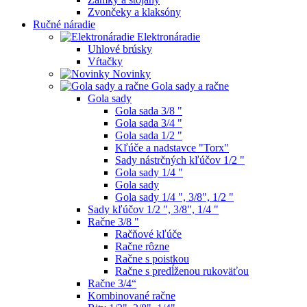
Zvončeky a klaksóny
Ručné náradie
Elektronáradie
Uhlové brúsky
Vŕtačky
Novinky
Gola sady a račne
Gola sady
Gola sada 3/8 "
Gola sada 3/4 "
Gola sada 1/2 "
Kľúče a nadstavce "Torx"
Sady nástrčných kľúčov 1/2 "
Gola sady 1/4 "
Gola sady
Gola sady 1/4 ", 3/8", 1/2 "
Sady kľúčov 1/2 ", 3/8", 1/4 "
Račne 3/8 "
Račňové kľúče
Račne rôzne
Račne s poistkou
Račne s predĺženou rukoväťou
Račne 3/4“
Kombinované račne