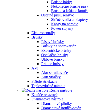
Brúsne hárky
Nekonečné brúsne pásy
Brúsne a leštiace kotúče
Ostatné príslušenstvo
Skľučovadlá a adaptéry
Kapsy na náradie
Power stojany
Elektrocentrály
Brúsky
Pásové brúsky
Brúsky na sadrokartón
Excentrické brúsky
Oscilačné brúsky
Uhlové brúsky
Priame brúsky
Aku
Aku skrutkovače
Aku vŕtačky
Pištole striekacie
Teplovzdušné náradie
Rezné nástroje
Kotúče reťazové
Diamantové nástroje
Diamantové pilníky
Diamantové kotúče-betón