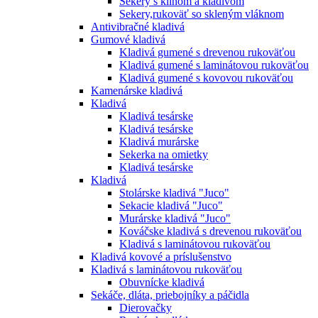
Sekery s klinom a kladivom
Sekery,rukoväť so skleným vláknom
Antivibračné kladivá
Gumové kladivá
Kladivá gumené s drevenou rukoväťou
Kladivá gumené s laminátovou rukoväťou
Kladivá gumené s kovovou rukoväťou
Kamenárske kladivá
Kladivá
Kladivá tesárske
Kladivá tesárske
Kladivá murárske
Sekerka na omietky
Kladivá tesárske
Kladivá
Stolárske kladivá "Juco"
Sekacie kladivá "Juco"
Murárske kladivá "Juco"
Kováčske kladivá s drevenou rukoväťou
Kladivá s laminátovou rukoväťou
Kladivá kovové a príslušenstvo
Kladivá s laminátovou rukoväťou
Obuvnícke kladivá
Sekáče, dláta, priebojníky a páčidla
Dierovačky