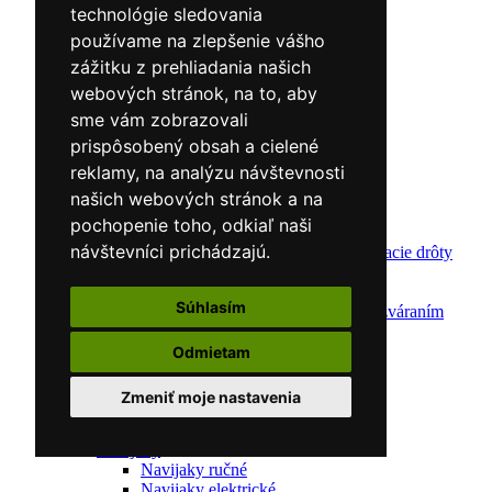
technológie sledovania
používame na zlepšenie vášho
zážitku z prehliadania našich
webových stránok, na to, aby
sme vám zobrazovali
prispôsobený obsah a cielené
reklamy, na analýzu návštevnosti
našich webových stránok a na
pochopenie toho, odkiaľ naši
návštevníci prichádzajú.
Zváracie drôty
CNC rezacie stroje
Elektródy
Súhlasím
Ochrana pred zváraním
Predohrev / Žíhanie
Polohovacie systémy
Odmietam
Indukčný ohrev
Auto náradie a vybavenie servisov
Zmeniť moje nastavenia
Lakernícke stojany
Nabíjačky a testery
Navijaky
Navijaky ručné
Navijaky elektrické