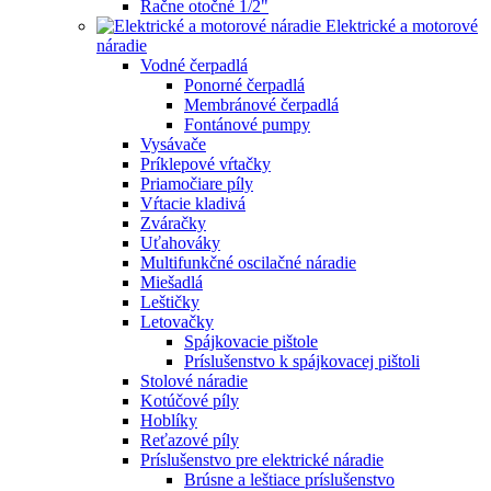
Račne otočné 1/2"
Elektrické a motorové
náradie
Vodné čerpadlá
Ponorné čerpadlá
Membránové čerpadlá
Fontánové pumpy
Vysávače
Príklepové vŕtačky
Priamočiare píly
Vŕtacie kladivá
Zváračky
Uťahováky
Multifunkčné oscilačné náradie
Miešadlá
Leštičky
Letovačky
Spájkovacie pištole
Príslušenstvo k spájkovacej pištoli
Stolové náradie
Kotúčové píly
Hoblíky
Reťazové píly
Príslušenstvo pre elektrické náradie
Brúsne a leštiace príslušenstvo