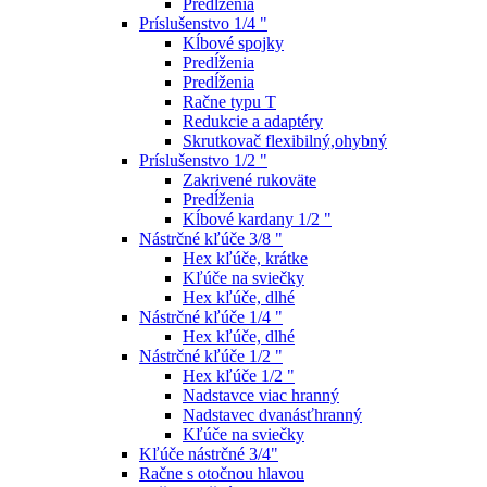
Predĺženia
Príslušenstvo 1/4 "
Kĺbové spojky
Predĺženia
Predĺženia
Račne typu T
Redukcie a adaptéry
Skrutkovač flexibilný,ohybný
Príslušenstvo 1/2 "
Zakrivené rukoväte
Predĺženia
Kĺbové kardany 1/2 "
Nástrčné kľúče 3/8 "
Hex kľúče, krátke
Kľúče na sviečky
Hex kľúče, dlhé
Nástrčné kľúče 1/4 "
Hex kľúče, dlhé
Nástrčné kľúče 1/2 "
Hex kľúče 1/2 "
Nadstavce viac hranný
Nadstavec dvanásťhranný
Kľúče na sviečky
Kľúče nástrčné 3/4"
Račne s otočnou hlavou