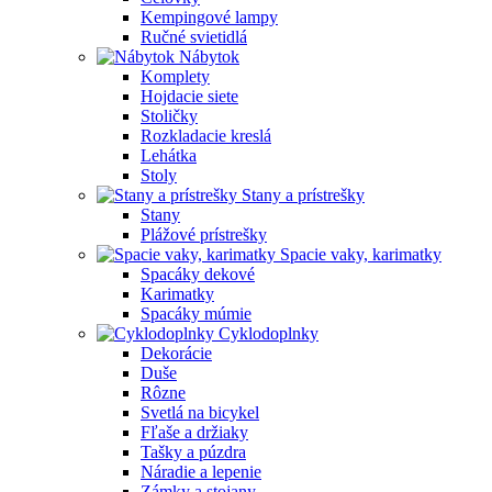
Kempingové lampy
Ručné svietidlá
Nábytok
Komplety
Hojdacie siete
Stoličky
Rozkladacie kreslá
Lehátka
Stoly
Stany a prístrešky
Stany
Plážové prístrešky
Spacie vaky, karimatky
Spacáky dekové
Karimatky
Spacáky múmie
Cyklodoplnky
Dekorácie
Duše
Rôzne
Svetlá na bicykel
Fľaše a držiaky
Tašky a púzdra
Náradie a lepenie
Zámky a stojany