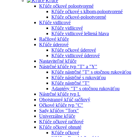
Kľúče
Kľúče očkové polootvorené
Kľúče očkové s kĺbom-polootvorené
Kľúče očkové-polootvorené
Kľúče vidlicové
Kľúče vidlicové
Kľúče vidlicové leštená hlava
Račňové kľúče
Kľúče úderové
Kľúče očkové úderové
Kľúče vidlicové úderové
Nastaviteľné kľúče
Nástrčné kľúče typ "T" a "Y"
Kľúče nástrčné "T" s otočnou rukoväťou
Kľúče nástrčné s rukoväťou
Kľúče nástrčné "T"
Adaptéry "T" s otočnou rukoväťou
Nástrčné kľúče typ L
Obojstranný kľúč račňový
Očkové kľúče typ "C"
Sady kľúčov "Torx"
Univerzálne kľúče
Kľúče očkové račňové
Kľúče očkové ohnuté
Kľúče očkové