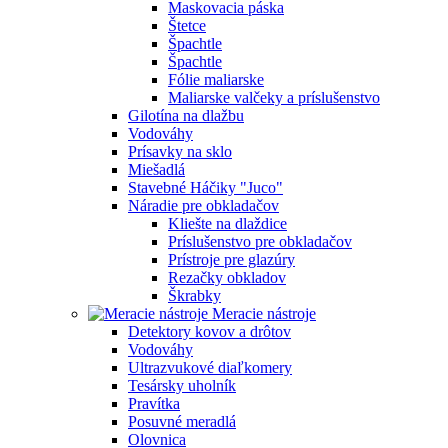
Maskovacia páska
Štetce
Špachtle
Špachtle
Fólie maliarske
Maliarske valčeky a príslušenstvo
Gilotína na dlažbu
Vodováhy
Prísavky na sklo
Miešadlá
Stavebné Háčiky "Juco"
Náradie pre obkladačov
Kliešte na dlaždice
Príslušenstvo pre obkladačov
Prístroje pre glazúry
Rezačky obkladov
Škrabky
Meracie nástroje
Detektory kovov a drôtov
Vodováhy
Ultrazvukové diaľkomery
Tesársky uholník
Pravítka
Posuvné meradlá
Olovnica