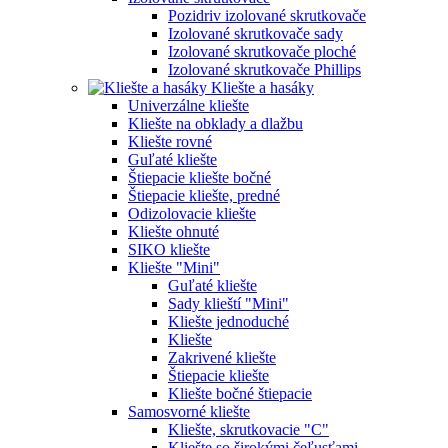
Pozidriv izolované skrutkovače
Izolované skrutkovače sady
Izolované skrutkovače ploché
Izolované skrutkovače Phillips
Kliešte a hasáky
Univerzálne kliešte
Kliešte na obklady a dlažbu
Kliešte rovné
Guľaté kliešte
Štiepacie kliešte bočné
Štiepacie kliešte, predné
Odizolovacie kliešte
Kliešte ohnuté
SIKO kliešte
Kliešte "Mini"
Guľaté kliešte
Sady klieští "Mini"
Kliešte jednoduché
Kliešte
Zakrivené kliešte
Štiepacie kliešte
Kliešte bočné štiepacie
Samosvorné kliešte
Kliešte, skrutkovacie "C"
Kliešte so širokými čeľusťami