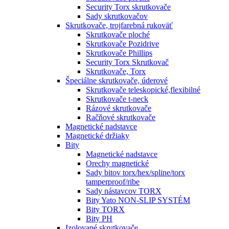
Security Torx skrutkovače
Sady skrutkovačov
Skrutkovače, trojfarebná rukoväť
Skrutkovače ploché
Skrutkovače Pozidrive
Skrutkovače Phillips
Security Torx Skrutkovač
Skrutkovače, Torx
Špeciálne skrutkovače, úderové
Skrutkovače teleskopické,flexibilné
Skrutkovače t-neck
Rázové skrutkovače
Račňové skrutkovače
Magnetické nadstavce
Magnetické držiaky
Bity
Magnetické nadstavce
Orechy magnetické
Sady bitov torx/hex/spline/torx
tamperproof/ribe
Sady nástavcov TORX
Bity Yato NON-SLIP SYSTÉM
Bity TORX
Bity PH
Izolované skrutkovače