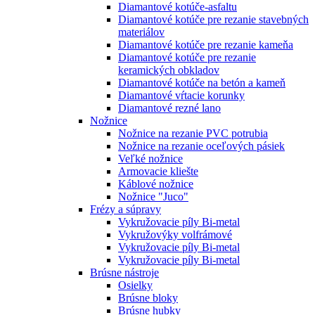
Diamantové kotúče-asfaltu
Diamantové kotúče pre rezanie stavebných
materiálov
Diamantové kotúče pre rezanie kameňa
Diamantové kotúče pre rezanie
keramických obkladov
Diamantové kotúče na betón a kameň
Diamantové vŕtacie korunky
Diamantové rezné lano
Nožnice
Nožnice na rezanie PVC potrubia
Nožnice na rezanie oceľových pásiek
Veľké nožnice
Armovacie kliešte
Káblové nožnice
Nožnice "Juco"
Frézy a súpravy
Vykružovacie píly Bi-metal
Vykružovýky volfrámové
Vykružovacie píly Bi-metal
Vykružovacie píly Bi-metal
Brúsne nástroje
Osielky
Brúsne bloky
Brúsne hubky