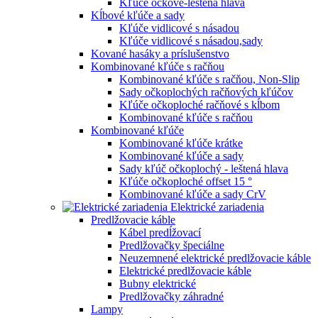
Kľúče očkové-leštená hlava
Kĺbové kľúče a sady
Kľúče vidlicové s násadou
Kľúče vidlicové s násadou,sady
Kované hasáky a príslušenstvo
Kombinované kľúče s račňou
Kombinované kľúče s račňou, Non-Slip
Sady očkoplochých račňových kľúčov
Kľúče očkoploché račňové s kĺbom
Kombinované kľúče s račňou
Kombinované kľúče
Kombinované kľúče krátke
Kombinované kľúče a sady
Sady kľúč očkoplochý - leštená hlava
Kľúče očkoploché offset 15 °
Kombinované kľúče a sady CrV
Elektrické zariadenia
Predlžovacie káble
Kábel predĺžovací
Predlžovačky špeciálne
Neuzemnené elektrické predlžovacie káble
Elektrické predlžovacie káble
Bubny elektrické
Predlžovačky záhradné
Lampy