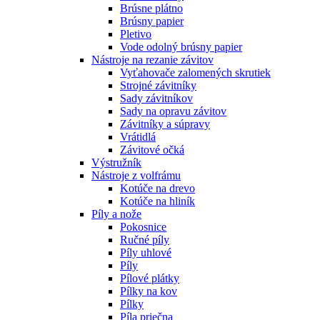
Brúsne plátno
Brúsny papier
Pletivo
Vode odolný brúsny papier
Nástroje na rezanie závitov
Vyťahovače zalomených skrutiek
Strojné závitníky
Sady závitníkov
Sady na opravu závitov
Závitníky a súpravy
Vrátidlá
Závitové očká
Výstružník
Nástroje z volfrámu
Kotúče na drevo
Kotúče na hliník
Píly a nože
Pokosnice
Ručné píly
Píly uhlové
Píly
Pílové plátky
Pílky na kov
Pílky
Píla priečna