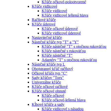
Kľúče očkové-polootvorené
Kľúče vidlicové
Kľúče vidlicové
Kľúče vidlicové leštená hlava
Račňové kľúče
Kľúče úderové
Kľúče očkové úderové
Kľúče vidlicové úderové
Nastaviteľné kľúče
Nástrčné kľúče typ "T" a "Y"
Kľúče nástrčné "T" s otočnou rukoväťou
Kľúče nástrčné s rukoväťou
Kľúče nástrčné "T"
Adaptéry "T" s otočnou rukoväťou
Nástrčné kľúče typ L
Obojstranný kľúč račňový
Očkové kľúče typ "C"
Sady kľúčov "Torx"
Univerzálne kľúče
Kľúče očkové račňové
Kľúče očkové ohnuté
Kľúče očkové
Kľúče očkové-leštená hlava
Kĺbové kľúče a sady
Kľúče vidlicové s násadou