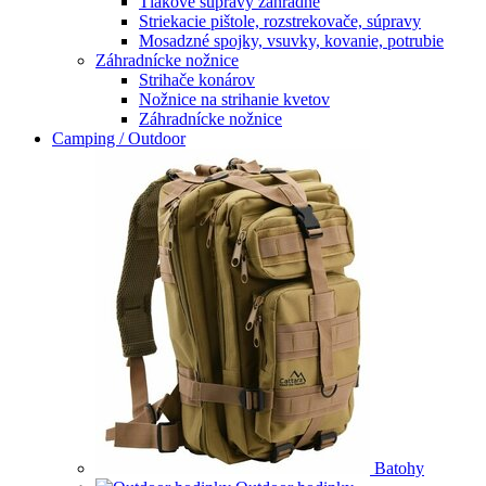
Tlakové súpravy záhradné
Striekacie pištole, rozstrekovače, súpravy
Mosadzné spojky, vsuvky, kovanie, potrubie
Záhradnícke nožnice
Strihače konárov
Nožnice na strihanie kvetov
Záhradnícke nožnice
Camping / Outdoor
Batohy