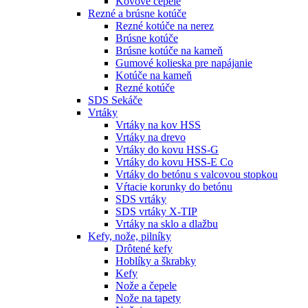
Kovové čepele
Rezné a brúsne kotúče
Rezné kotúče na nerez
Brúsne kotúče
Brúsne kotúče na kameň
Gumové kolieska pre napájanie
Kotúče na kameň
Rezné kotúče
SDS Sekáče
Vrtáky
Vrtáky na kov HSS
Vrtáky na drevo
Vrtáky do kovu HSS-G
Vrtáky do kovu HSS-E Co
Vrtáky do betónu s valcovou stopkou
Vŕtacie korunky do betónu
SDS vrtáky
SDS vrtáky X-TIP
Vrtáky na sklo a dlažbu
Kefy, nože, pilníky
Drôtené kefy
Hoblíky a škrabky
Kefy
Nože a čepele
Nože na tapety