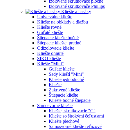
Izolované skrutkovače ploché
Izolované skrutkovače Phillips
Kliešte a hasáky
Univerzálne kliešte
Kliešte na obklady a dlažbu
Kliešte rovné
Guľaté kliešte
Štiepacie kliešte bočné
Štiepacie kliešte, predné
Odizolovacie kliešte
Kliešte ohnuté
SIKO kliešte
Kliešte "Mini"
Guľaté kliešte
Sady klieští "Mini"
Kliešte jednoduché
Kliešte
Zakrivené kliešte
Štiepacie kliešte
Kliešte bočné štiepacie
Samosvorné kliešte
Kliešte, skrutkovacie "C"
Kliešte so širokými čeľusťami
Kliešte plechové
Samosvorné kliešte reťazové