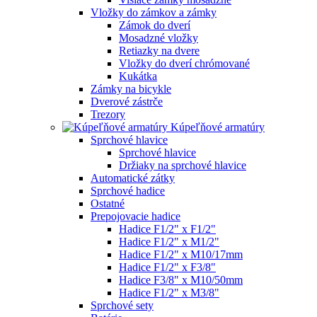
Vložky do zámkov a zámky
Zámok do dverí
Mosadzné vložky
Retiazky na dvere
Vložky do dverí chrómované
Kukátka
Zámky na bicykle
Dverové zástrče
Trezory
Kúpeľňové armatúry
Sprchové hlavice
Sprchové hlavice
Držiaky na sprchové hlavice
Automatické zátky
Sprchové hadice
Ostatné
Prepojovacie hadice
Hadice F1/2" x F1/2"
Hadice F1/2" x M1/2"
Hadice F1/2" x M10/17mm
Hadice F1/2" x F3/8"
Hadice F3/8" x M10/50mm
Hadice F1/2" x M3/8"
Sprchové sety