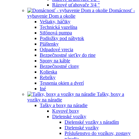
Rázové uťahovače 3/4 "
Domácnosť -
vybavenie Dom a okolie
Vešiaky, háčiky
Technická vazelína
Sifónová pumpa
Podložky pod nábytok
Pláštenky
Odpadové vrecia
Bezpečnostné sieťky do rine
Spony na káble
Bezpečnostné clony
Kolieska
Rebríky
Tesnenia okien a dverí
Iné
Tašky, boxy a
vozíky na náradie
Tašky a boxy na náradie
Kovové boxy
Dielenské vozíky
Dielenské vozíky s náradím
Dielenské vozíky
Príslušenstvo do vozíkov, zostavy
náradia