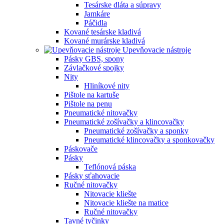
Tesárske dláta a súpravy
Jamkáre
Páčidla
Kované tesárske kladivá
Kované murárske kladivá
Upevňovacie nástroje
Pásky GBS, spony
Závlačkové spojky
Nity
Hliníkové nity
Pištole na kartuše
Pištole na penu
Pneumatické nitovačky
Pneumatické zošívačky a klincovačky
Pneumatické zošívačky a sponky
Pneumatické klincovačky a sponkovačky
Páskovače
Pásky
Teflónová páska
Pásky sťahovacie
Ručné nitovačky
Nitovacie kliešte
Nitovacie kliešte na matice
Ručné nitovačky
Tavné tyčinky