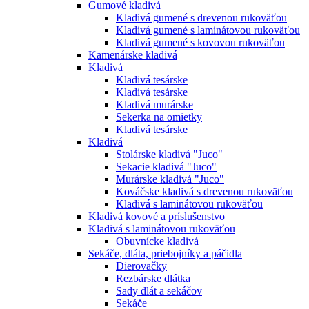
Gumové kladivá
Kladivá gumené s drevenou rukoväťou
Kladivá gumené s laminátovou rukoväťou
Kladivá gumené s kovovou rukoväťou
Kamenárske kladivá
Kladivá
Kladivá tesárske
Kladivá tesárske
Kladivá murárske
Sekerka na omietky
Kladivá tesárske
Kladivá
Stolárske kladivá "Juco"
Sekacie kladivá "Juco"
Murárske kladivá "Juco"
Kováčske kladivá s drevenou rukoväťou
Kladivá s laminátovou rukoväťou
Kladivá kovové a príslušenstvo
Kladivá s laminátovou rukoväťou
Obuvnícke kladivá
Sekáče, dláta, priebojníky a páčidla
Dierovačky
Rezbárske dlátka
Sady dlát a sekáčov
Sekáče