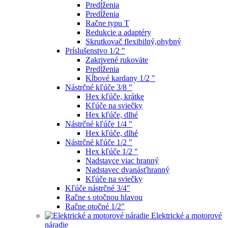
Predĺženia
Predĺženia
Račne typu T
Redukcie a adaptéry
Skrutkovač flexibilný,ohybný
Príslušenstvo 1/2 "
Zakrivené rukoväte
Predĺženia
Kĺbové kardany 1/2 "
Nástrčné kľúče 3/8 "
Hex kľúče, krátke
Kľúče na sviečky
Hex kľúče, dlhé
Nástrčné kľúče 1/4 "
Hex kľúče, dlhé
Nástrčné kľúče 1/2 "
Hex kľúče 1/2 "
Nadstavce viac hranný
Nadstavec dvanásťhranný
Kľúče na sviečky
Kľúče nástrčné 3/4"
Račne s otočnou hlavou
Račne otočné 1/2"
Elektrické a motorové
náradie