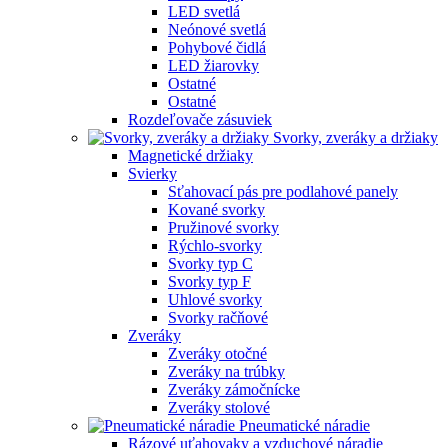
LED svetlá
Neónové svetlá
Pohybové čidlá
LED žiarovky
Ostatné
Ostatné
Rozdeľovače zásuviek
Svorky, zveráky a držiaky
Magnetické držiaky
Svierky
Sťahovací pás pre podlahové panely
Kované svorky
Pružinové svorky
Rýchlo-svorky
Svorky typ C
Svorky typ F
Uhlové svorky
Svorky račňové
Zveráky
Zveráky otočné
Zveráky na trúbky
Zveráky zámočnícke
Zveráky stolové
Pneumatické náradie
Rázové uťahovaky a vzduchové náradie