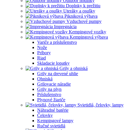
Outdoor hodinky
Doplnky k prežitiu
Uteráky a osušky
Pikniková výbava
Vzduchové pumpy
Impregnácia
Kempingové vozíky
Kempingová výbava
Variče a príslušenstvo
Nože
Príbory
Riad
Skladacie lopatky
Grily a ohniská
Grily na drevené uhlie
Ohniská
Grilovacie náradie
Grily na plyn
Príslušenstvo
Plynové žiariče
Svietidlá, čelovky, lampy
Náhradné batérie
Čelovky
Kempingové lampy
Ručné svietidlá