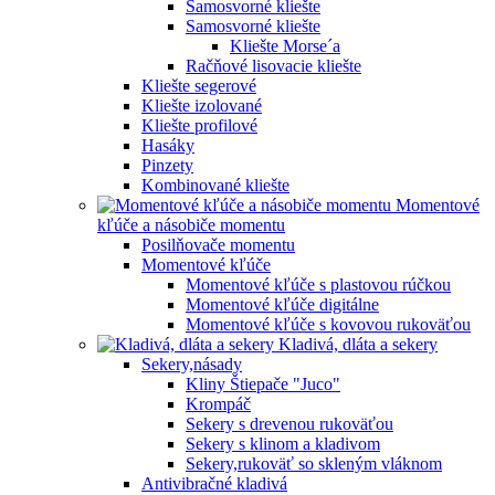
Samosvorné kliešte
Samosvorné kliešte
Kliešte Morse´a
Račňové lisovacie kliešte
Kliešte segerové
Kliešte izolované
Kliešte profilové
Hasáky
Pinzety
Kombinované kliešte
Momentové
kľúče a násobiče momentu
Posilňovače momentu
Momentové kľúče
Momentové kľúče s plastovou rúčkou
Momentové kľúče digitálne
Momentové kľúče s kovovou rukoväťou
Kladivá, dláta a sekery
Sekery,násady
Kliny Štiepače "Juco"
Krompáč
Sekery s drevenou rukoväťou
Sekery s klinom a kladivom
Sekery,rukoväť so skleným vláknom
Antivibračné kladivá