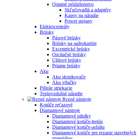
Ostatné príslušenstvo
Skľučovadlá a adaptéry
Kapsy na náradie
Power stojany
Elektrocentrály
Brúsky
Pásové brúsky
Brúsky na sadrokartón
Excentrické brúsky
Oscilačné brúsky
Uhlové brúsky
Priame brúsky
Aku
Aku skrutkovače
Aku vŕtačky
Pištole striekacie
Teplovzdušné náradie
Rezné nástroje
Kotúče reťazové
Diamantové nástroje
Diamantové pilníky
Diamantové kotúče-betón
Diamantové kotúče-asfaltu
Diamantové kotúče pre rezanie stavebných
materiálov