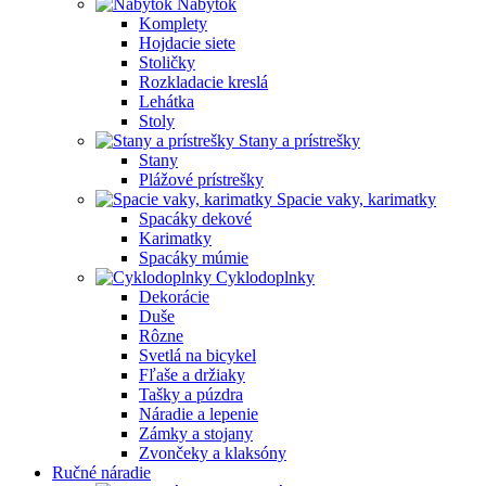
Nábytok
Komplety
Hojdacie siete
Stoličky
Rozkladacie kreslá
Lehátka
Stoly
Stany a prístrešky
Stany
Plážové prístrešky
Spacie vaky, karimatky
Spacáky dekové
Karimatky
Spacáky múmie
Cyklodoplnky
Dekorácie
Duše
Rôzne
Svetlá na bicykel
Fľaše a držiaky
Tašky a púzdra
Náradie a lepenie
Zámky a stojany
Zvončeky a klaksóny
Ručné náradie