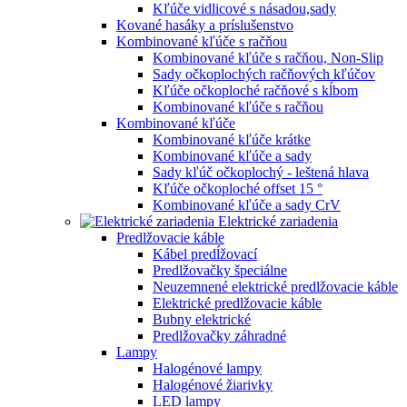
Kľúče vidlicové s násadou,sady
Kované hasáky a príslušenstvo
Kombinované kľúče s račňou
Kombinované kľúče s račňou, Non-Slip
Sady očkoplochých račňových kľúčov
Kľúče očkoploché račňové s kĺbom
Kombinované kľúče s račňou
Kombinované kľúče
Kombinované kľúče krátke
Kombinované kľúče a sady
Sady kľúč očkoplochý - leštená hlava
Kľúče očkoploché offset 15 °
Kombinované kľúče a sady CrV
Elektrické zariadenia
Predlžovacie káble
Kábel predĺžovací
Predlžovačky špeciálne
Neuzemnené elektrické predlžovacie káble
Elektrické predlžovacie káble
Bubny elektrické
Predlžovačky záhradné
Lampy
Halogénové lampy
Halogénové žiarivky
LED lampy