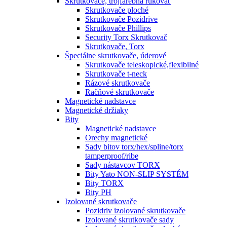
Skrutkovače, trojfarebná rukoväť
Skrutkovače ploché
Skrutkovače Pozidrive
Skrutkovače Phillips
Security Torx Skrutkovač
Skrutkovače, Torx
Špeciálne skrutkovače, úderové
Skrutkovače teleskopické,flexibilné
Skrutkovače t-neck
Rázové skrutkovače
Račňové skrutkovače
Magnetické nadstavce
Magnetické držiaky
Bity
Magnetické nadstavce
Orechy magnetické
Sady bitov torx/hex/spline/torx
tamperproof/ribe
Sady nástavcov TORX
Bity Yato NON-SLIP SYSTÉM
Bity TORX
Bity PH
Izolované skrutkovače
Pozidriv izolované skrutkovače
Izolované skrutkovače sady