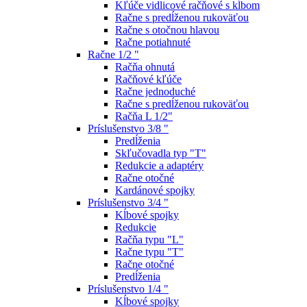
Kľúče vidlicové račňové s kĺbom
Račne s predĺženou rukoväťou
Račne s otočnou hlavou
Račne potiahnuté
Račne 1/2 "
Račňa ohnutá
Račňové kľúče
Račne jednoduché
Račne s predĺženou rukoväťou
Račňa L 1/2"
Príslušenstvo 3/8 "
Predĺženia
Skľučovadla typ "T"
Redukcie a adaptéry
Račne otočné
Kardánové spojky
Príslušenstvo 3/4 "
Kĺbové spojky
Redukcie
Račňa typu "L"
Račne typu "T"
Račne otočné
Predĺženia
Príslušenstvo 1/4 "
Kĺbové spojky