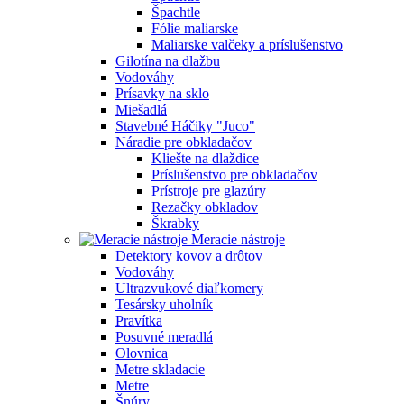
Špachtle
Fólie maliarske
Maliarske valčeky a príslušenstvo
Gilotína na dlažbu
Vodováhy
Prísavky na sklo
Miešadlá
Stavebné Háčiky "Juco"
Náradie pre obkladačov
Kliešte na dlaždice
Príslušenstvo pre obkladačov
Prístroje pre glazúry
Rezačky obkladov
Škrabky
Meracie nástroje
Detektory kovov a drôtov
Vodováhy
Ultrazvukové diaľkomery
Tesársky uholník
Pravítka
Posuvné meradlá
Olovnica
Metre skladacie
Metre
Šnúry