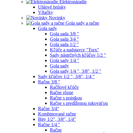
Elektronáradie
Uhlové brúsky
Vŕtačky
Novinky
Gola sady a račne
Gola sady
Gola sada 3/8 "
Gola sada 3/4 "
Gola sada 1/2 "
Kľúče a nadstavce "Torx"
Sady nástrčných kľúčov 1/2 "
Gola sady 1/4 "
Gola sady
Gola sady 1/4 ", 3/8", 1/2 "
Sady kľúčov 1/2 ", 3/8", 1/4 "
Račne 3/8 "
Račňové kľúče
Račne rôzne
Račne s poistkou
Račne s predĺženou rukoväťou
Račne 3/4“
Kombinované račne
Bity 1/2", 3/8", 1/4"
Račne 1/4 "
Račne