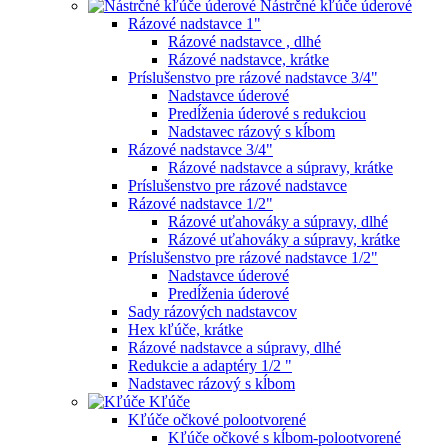
Nástrčné kľúče úderové
Rázové nadstavce 1"
Rázové nadstavce , dlhé
Rázové nadstavce, krátke
Príslušenstvo pre rázové nadstavce 3/4"
Nadstavce úderové
Predĺženia úderové s redukciou
Nadstavec rázový s kĺbom
Rázové nadstavce 3/4"
Rázové nadstavce a súpravy, krátke
Príslušenstvo pre rázové nadstavce
Rázové nadstavce 1/2"
Rázové uťahováky a súpravy, dlhé
Rázové uťahováky a súpravy, krátke
Príslušenstvo pre rázové nadstavce 1/2"
Nadstavce úderové
Predĺženia úderové
Sady rázových nadstavcov
Hex kľúče, krátke
Rázové nadstavce a súpravy, dlhé
Redukcie a adaptéry 1/2 "
Nadstavec rázový s kĺbom
Kľúče
Kľúče očkové polootvorené
Kľúče očkové s kĺbom-polootvorené