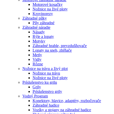
Motorové kosačky
Nožnice na živé ploty
Krovinorezy
Záhradné pílky
Píly záhradné
Záhradné náradie
Násady
Rýle a lopaty
Motyky
Záhradné hrable, prevzdušňovače
Lopaty na sneh, zhŕňače
Metly
Vidly
Rôzne
Nožnice na trávu a živý plot
Nožnice na trávu
Nožnice na živé ploty
Príslušenstvo ku grilu
Grily
Príslušenstvo grily
Vodný Program
Konektory, hlavice, adaptéry, rozbočovače
Záhradné hadice
Vozíky a stojany na záhradné hadice