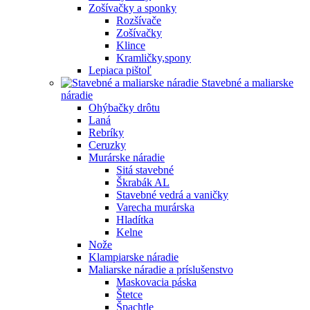
Zošívačky a sponky
Rozšívače
Zošívačky
Klince
Kramličky,spony
Lepiaca pištoľ
Stavebné a maliarske
náradie
Ohýbačky drôtu
Laná
Rebríky
Ceruzky
Murárske náradie
Sitá stavebné
Škrabák AL
Stavebné vedrá a vaničky
Varecha murárska
Hladítka
Kelne
Nože
Klampiarske náradie
Maliarske náradie a príslušenstvo
Maskovacia páska
Štetce
Špachtle