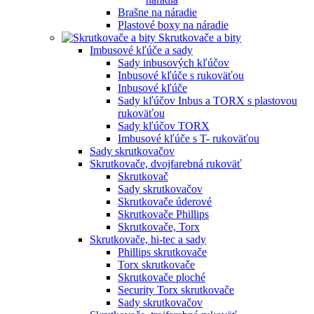
Brašne na náradie
Plastové boxy na náradie
Skrutkovače a bity
Imbusové kľúče a sady
Sady inbusových kľúčov
Inbusové kľúče s rukoväťou
Inbusové kľúče
Sady kľúčov Inbus a TORX s plastovou
rukoväťou
Sady kľúčov TORX
Imbusové kľúče s T- rukoväťou
Sady skrutkovačov
Skrutkovače, dvojfarebná rukoväť
Skrutkovač
Sady skrutkovačov
Skrutkovače úderové
Skrutkovače Phillips
Skrutkovače, Torx
Skrutkovače, hi-tec a sady
Phillips skrutkovače
Torx skrutkovače
Skrutkovače ploché
Security Torx skrutkovače
Sady skrutkovačov