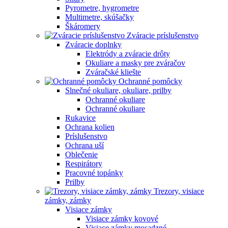
Pyrometre, hygrometre
Multimetre, skúšačky
Škáromery
Zváracie príslušenstvo
Zváracie doplnky
Elektródy a zváracie drôty
Okuliare a masky pre zváračov
Zváračské kliešte
Ochranné pomôcky
Slnečné okuliare, okuliare, prilby
Ochranné okuliare
Ochranné okuliare
Rukavice
Ochrana kolien
Príslušenstvo
Ochrana uší
Oblečenie
Respirátory
Pracovné topánky
Prilby
Trezory, visiace
zámky, zámky
Visiace zámky
Visiace zámky kovové
Visiace zámky mosadzné