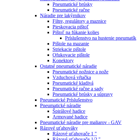
Pneumatické brúsky
Pneumatické račne
Náradie pre lakýrnikov
Filtre, regulátory a maznice
Pieskovacia pištoľ
Pištoľ na fúkanie kolies
Príslušenstvo na hustenie pneumatík
Pištole na mazanie
Striekacie pištole
Ofukovacie pištole
Konektory
Ostatné pneumatické náradie
Pneumatické nožnice a nože
Vzduchová vŕtačka
Pneumatické kladivá
Pneumatické račne a sady
Pneumatické brúsky a súpravy
Pneumatické Príslušenstvo
Pneumatické náradie
Špirálové hadice
Armované hadice
Pneumatické náradie pre maliarov - GAV
Rázové uťahováky
Rázové uťahovače 1 "
Rázové uťahovače 1/2 "