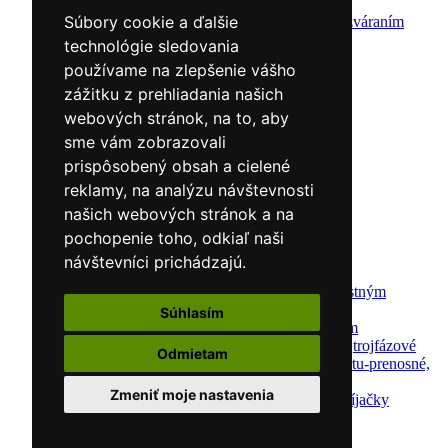
Elektródy
Súbory cookie a ďalšie
Ochrana pred zváraním
Predohrev / Žíhanie
technológie sledovania
Polohovacie systémy
používame na zlepšenie vášho
Indukčný ohrev
zážitku z prehliadania našich
Auto náradie a vybavenie servisov
Lakernícke stojany
webových stránok, na to, aby
Nabíjačky a testery
sme vám zobrazovali
Navijaky
prispôsobený obsah a cielené
Navijaky ručné
Navijaky elektrické
reklamy, na analýzu návštevnosti
Reťazové kladkostroje
našich webových stránok a na
Náradie pre uloženie brzdového systému
pochopenie toho, odkiaľ naši
Nástroje pre autookná
Nabíjačky/Štartéry
návštevníci prichádzajú.
Automatické nabíjačky
Automatické nabíjačky s bezpečnostným
automatickým štartom
Súhlasím
Nabíjačky/Štartéry s bezpečnostným
automatickým štartom-jednofázové,trojfázové
Odmietam
Dielenské nabíjačky s funkciou štartu-prenosné,
pojazdné
Zmeniť moje nastavenia
Mikroprocesorové automatické nabíjačky
Dielenské nabíjačky
Nástroje pre servis motorov