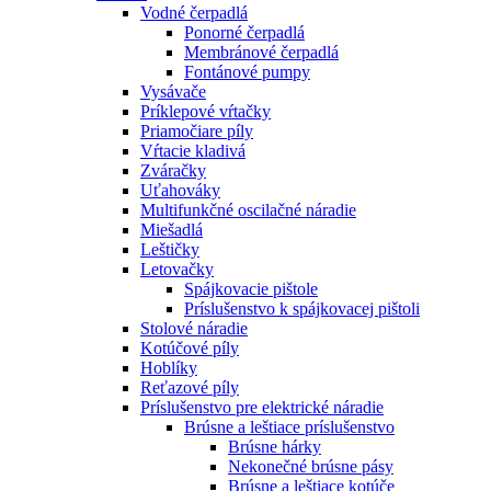
Vodné čerpadlá
Ponorné čerpadlá
Membránové čerpadlá
Fontánové pumpy
Vysávače
Príklepové vŕtačky
Priamočiare píly
Vŕtacie kladivá
Zváračky
Uťahováky
Multifunkčné oscilačné náradie
Miešadlá
Leštičky
Letovačky
Spájkovacie pištole
Príslušenstvo k spájkovacej pištoli
Stolové náradie
Kotúčové píly
Hoblíky
Reťazové píly
Príslušenstvo pre elektrické náradie
Brúsne a leštiace príslušenstvo
Brúsne hárky
Nekonečné brúsne pásy
Brúsne a leštiace kotúče