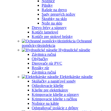
Nožnice
Pilníky
Rašple na drevo
Sady presných nožov
Škrabky na sklo
Nože na sklo
Drevo frézy a súpravy
Kotúče lamelové
Kotúče pre stolové brúsky
Ochranné
pomôcky/dezinfekcia
Hydraulické náradie
Závitnica ručná
Ohýbačky
Dierovače rúr PVC
Rezáky rúr
Závitníca ručná
Elektrikárske náradie
Skúšačky a napäťové sondy
Odizolovacie kliešte
Kliešte pre elektrikárov
Krimpovacie kliešte a súpravy
Krimpovacie kliešte s račňou
Nožnice na káble
Odstraňovač izolácie z drôtov