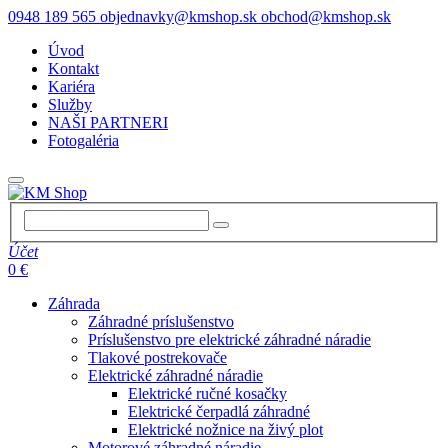
0948 189 565
objednavky@kmshop.sk
obchod@kmshop.sk
Úvod
Kontakt
Kariéra
Služby
NAŠI PARTNERI
Fotogaléria
Účet
0 €
Záhrada
Záhradné príslušenstvo
Príslušenstvo pre elektrické záhradné náradie
Tlakové postrekovače
Elektrické záhradné náradie
Elektrické ručné kosačky
Elektrické čerpadlá záhradné
Elektrické nožnice na živý plot
Motorové záhradné náradie