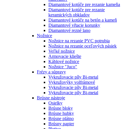
Diamantové kotúče pre rezanie kameňa
Diamantové kotúče pre rezanie
keramických obkladov
Diamantové kotúče na betón a kameň
Diamantové vŕtacie korunky
Diamantové rezné lano
Nožnice
Nožnice na rezanie PVC potrubia
Nožnice na rezanie oceľových pásiek
Veľké nožnice
Armovacie kliešte
Káblové nožnice
Nožnice "Juco"
Frézy a súpravy
Vykružovacie píly Bi-metal
Vykružovýky volfrámové
Vykružovacie píly Bi-metal
Vykružovacie píly Bi-metal
Brúsne nástroje
Osielky
Brúsne bloky
Brúsne hubky
Brúsne plátno
Brúsny papier
Pletivo