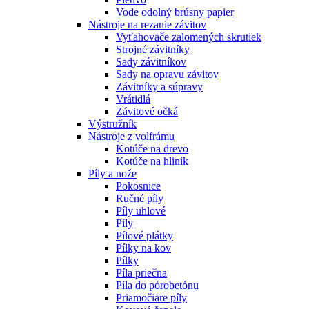
Vode odolný brúsny papier
Nástroje na rezanie závitov
Vyťahovače zalomených skrutiek
Strojné závitníky
Sady závitníkov
Sady na opravu závitov
Závitníky a súpravy
Vrátidlá
Závitové očká
Výstružník
Nástroje z volfrámu
Kotúče na drevo
Kotúče na hliník
Píly a nože
Pokosnice
Ručné píly
Píly uhlové
Píly
Pílové plátky
Pílky na kov
Pílky
Píla priečna
Píla do pórobetónu
Priamočiare píly