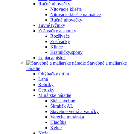
Ručné nitovačky
Nitovacie kliešte
Nitovacie kliešte na matice
Ručné nitovačky
Tavné tyčinky
Zošívačky a sponky
Rozšívače
Zošívačky
Klince
Kramličky,spony
Lepiaca pištoľ
Stavebné a maliarske
náradie
Ohýbačky drôtu
Laná
Rebríky
Ceruzky
Murárske náradie
Sitá stavebné
Škrabák AL
Stavebné vedrá a vaničky
Varecha murárska
Hladítka
Kelne
Nože