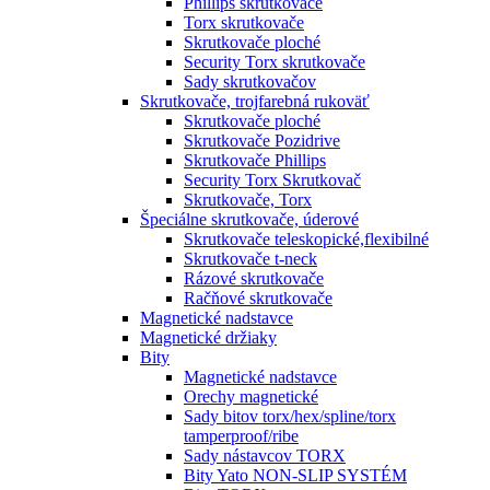
Phillips skrutkovače
Torx skrutkovače
Skrutkovače ploché
Security Torx skrutkovače
Sady skrutkovačov
Skrutkovače, trojfarebná rukoväť
Skrutkovače ploché
Skrutkovače Pozidrive
Skrutkovače Phillips
Security Torx Skrutkovač
Skrutkovače, Torx
Špeciálne skrutkovače, úderové
Skrutkovače teleskopické,flexibilné
Skrutkovače t-neck
Rázové skrutkovače
Račňové skrutkovače
Magnetické nadstavce
Magnetické držiaky
Bity
Magnetické nadstavce
Orechy magnetické
Sady bitov torx/hex/spline/torx
tamperproof/ribe
Sady nástavcov TORX
Bity Yato NON-SLIP SYSTÉM