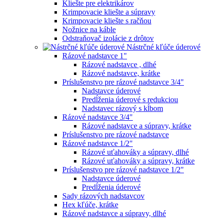
Kliešte pre elektrikárov
Krimpovacie kliešte a súpravy
Krimpovacie kliešte s račňou
Nožnice na káble
Odstraňovač izolácie z drôtov
Nástrčné kľúče úderové
Rázové nadstavce 1"
Rázové nadstavce , dlhé
Rázové nadstavce, krátke
Príslušenstvo pre rázové nadstavce 3/4"
Nadstavce úderové
Predĺženia úderové s redukciou
Nadstavec rázový s kĺbom
Rázové nadstavce 3/4"
Rázové nadstavce a súpravy, krátke
Príslušenstvo pre rázové nadstavce
Rázové nadstavce 1/2"
Rázové uťahováky a súpravy, dlhé
Rázové uťahováky a súpravy, krátke
Príslušenstvo pre rázové nadstavce 1/2"
Nadstavce úderové
Predĺženia úderové
Sady rázových nadstavcov
Hex kľúče, krátke
Rázové nadstavce a súpravy, dlhé