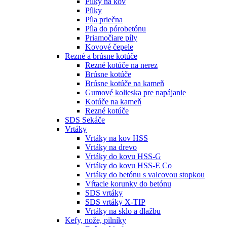
Pílky na kov
Pílky
Píla priečna
Píla do pórobetónu
Priamočiare píly
Kovové čepele
Rezné a brúsne kotúče
Rezné kotúče na nerez
Brúsne kotúče
Brúsne kotúče na kameň
Gumové kolieska pre napájanie
Kotúče na kameň
Rezné kotúče
SDS Sekáče
Vrtáky
Vrtáky na kov HSS
Vrtáky na drevo
Vrtáky do kovu HSS-G
Vrtáky do kovu HSS-E Co
Vrtáky do betónu s valcovou stopkou
Vŕtacie korunky do betónu
SDS vrtáky
SDS vrtáky X-TIP
Vrtáky na sklo a dlažbu
Kefy, nože, pilníky