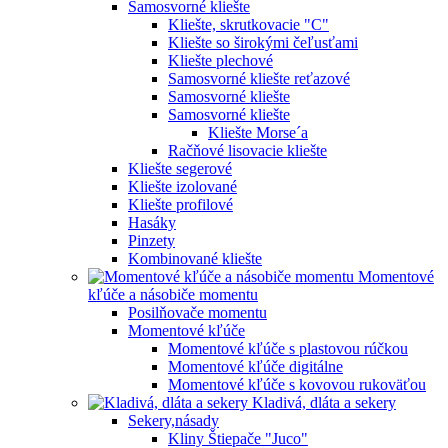
Samosvorné kliešte
Kliešte, skrutkovacie "C"
Kliešte so širokými čeľusťami
Kliešte plechové
Samosvorné kliešte reťazové
Samosvorné kliešte
Samosvorné kliešte
Kliešte Morse´a
Račňové lisovacie kliešte
Kliešte segerové
Kliešte izolované
Kliešte profilové
Hasáky
Pinzety
Kombinované kliešte
Momentové
kľúče a násobiče momentu
Posilňovače momentu
Momentové kľúče
Momentové kľúče s plastovou rúčkou
Momentové kľúče digitálne
Momentové kľúče s kovovou rukoväťou
Kladivá, dláta a sekery
Sekery,násady
Kliny Štiepače "Juco"