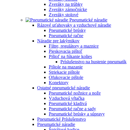
Zveráky na trúbky
Zveráky zámočnícke
Zveráky stolové
Pneumatické náradie
Rázové uťahovaky a vzduchové náradie
Pneumatické brúsky
Pneumatické račne
Náradie pre lakýrnikov
Filtre, regulátory a maznice
Pieskovacia pištoľ
Pištoľ na fúkanie kolies
Príslušenstvo na hustenie pneumatík
Pištole na mazanie
Striekacie pištole
Ofukovacie pištole
Konektory
Ostatné pneumatické náradie
Pneumatické nožnice a nože
Vzduchová vŕtačka
Pneumatické kladivá
Pneumatické račne a sady
Pneumatické brúsky a súpravy
Pneumatické Príslušenstvo
Pneumatické náradie
Špirálové hadice