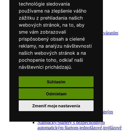
Zváracie horáky
technológie sledovania
Zváracie masky
používame na zlepšenie vášho
Zváracie káble
Zváracie drôty
zážitku z prehliadania našich
CNC rezacie stroje
webových stránok, na to, aby
Elektródy
sme vám zobrazovali
Ochrana pred zváraním
Predohrev / Žíhanie
prispôsobený obsah a cielené
Polohovacie systémy
reklamy, na analýzu návštevnosti
Indukčný ohrev
našich webových stránok a na
Auto náradie a vybavenie servisov
Lakernícke stojany
pochopenie toho, odkiaľ naši
Nabíjačky a testery
návštevníci prichádzajú.
Navijaky
Navijaky ručné
Navijaky elektrické
Súhlasím
Reťazové kladkostroje
Náradie pre uloženie brzdového systému
Odmietam
Nástroje pre autookná
Nabíjačky/Štartéry
Zmeniť moje nastavenia
Automatické nabíjačky
Automatické nabíjačky s bezpečnostným
automatickým štartom
Nabíjačky/Štartéry s bezpečnostným
automatickým štartom-jednofázové,trojfázové