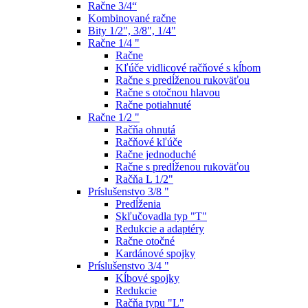
Račne 3/4“
Kombinované račne
Bity 1/2", 3/8", 1/4"
Račne 1/4 "
Račne
Kľúče vidlicové račňové s kĺbom
Račne s predĺženou rukoväťou
Račne s otočnou hlavou
Račne potiahnuté
Račne 1/2 "
Račňa ohnutá
Račňové kľúče
Račne jednoduché
Račne s predĺženou rukoväťou
Račňa L 1/2"
Príslušenstvo 3/8 "
Predĺženia
Skľučovadla typ "T"
Redukcie a adaptéry
Račne otočné
Kardánové spojky
Príslušenstvo 3/4 "
Kĺbové spojky
Redukcie
Račňa typu "L"