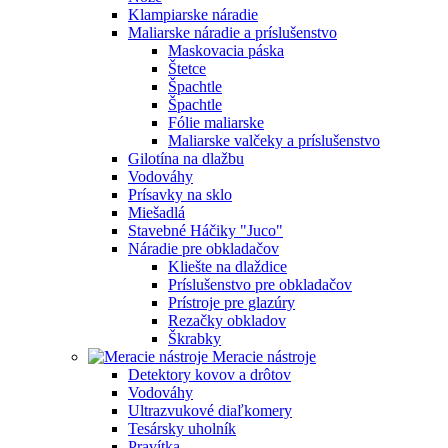
Klampiarske náradie
Maliarske náradie a príslušenstvo
Maskovacia páska
Štetce
Špachtle
Špachtle
Fólie maliarske
Maliarske valčeky a príslušenstvo
Gilotína na dlažbu
Vodováhy
Prísavky na sklo
Miešadlá
Stavebné Háčiky "Juco"
Náradie pre obkladačov
Kliešte na dlaždice
Príslušenstvo pre obkladačov
Prístroje pre glazúry
Rezačky obkladov
Škrabky
Meracie nástroje
Detektory kovov a drôtov
Vodováhy
Ultrazvukové diaľkomery
Tesársky uholník
Pravítka