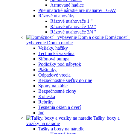
Armované hadice
Pneumatické náradie pre maliarov - GAV
Rázové uťahováky
Rázové uťahovače 1 "
Rázové uťahovače 1/2 "
Rázové uťahovače 3/4 "
Domácnosť -
vybavenie Dom a okolie
Vešiaky, háčiky
Technická vazelína
Sifónová pumpa
Podložky pod nábytok
Pláštenky
Odpadové vrecia
Bezpečnostné sieťky do rine
Spony na káble
Bezpečnostné clony
Kolieska
Rebríky
Tesnenia okien a dverí
Iné
Tašky, boxy a
vozíky na náradie
Tašky a boxy na náradie