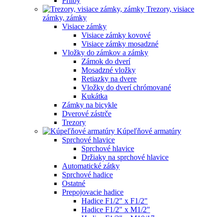
Prilby
Trezory, visiace
zámky, zámky
Visiace zámky
Visiace zámky kovové
Visiace zámky mosadzné
Vložky do zámkov a zámky
Zámok do dverí
Mosadzné vložky
Retiazky na dvere
Vložky do dverí chrómované
Kukátka
Zámky na bicykle
Dverové zástrče
Trezory
Kúpeľňové armatúry
Sprchové hlavice
Sprchové hlavice
Držiaky na sprchové hlavice
Automatické zátky
Sprchové hadice
Ostatné
Prepojovacie hadice
Hadice F1/2" x F1/2"
Hadice F1/2" x M1/2"