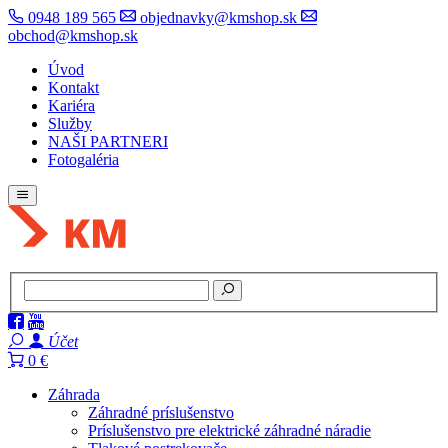
0948 189 565
objednavky@kmshop.sk
obchod@kmshop.sk
Úvod
Kontakt
Kariéra
Služby
NAŠI PARTNERI
Fotogaléria
Účet
0 €
Záhrada
Záhradné príslušenstvo
Príslušenstvo pre elektrické záhradné náradie