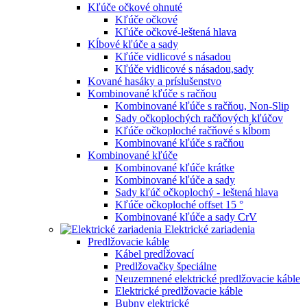
Kľúče očkové ohnuté
Kľúče očkové
Kľúče očkové-leštená hlava
Kĺbové kľúče a sady
Kľúče vidlicové s násadou
Kľúče vidlicové s násadou,sady
Kované hasáky a príslušenstvo
Kombinované kľúče s račňou
Kombinované kľúče s račňou, Non-Slip
Sady očkoplochých račňových kľúčov
Kľúče očkoploché račňové s kĺbom
Kombinované kľúče s račňou
Kombinované kľúče
Kombinované kľúče krátke
Kombinované kľúče a sady
Sady kľúč očkoplochý - leštená hlava
Kľúče očkoploché offset 15 °
Kombinované kľúče a sady CrV
Elektrické zariadenia
Predlžovacie káble
Kábel predĺžovací
Predlžovačky špeciálne
Neuzemnené elektrické predlžovacie káble
Elektrické predlžovacie káble
Bubny elektrické