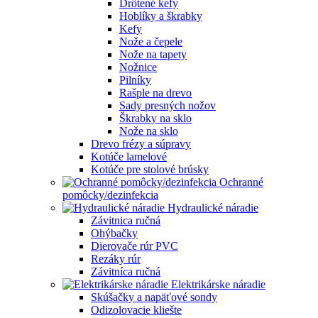
Drôtené kefy
Hoblíky a škrabky
Kefy
Nože a čepele
Nože na tapety
Nožnice
Pilníky
Rašple na drevo
Sady presných nožov
Škrabky na sklo
Nože na sklo
Drevo frézy a súpravy
Kotúče lamelové
Kotúče pre stolové brúsky
Ochranné
pomôcky/dezinfekcia
Hydraulické náradie
Závitnica ručná
Ohýbačky
Dierovače rúr PVC
Rezáky rúr
Závitníca ručná
Elektrikárske náradie
Skúšačky a napäťové sondy
Odizolovacie kliešte