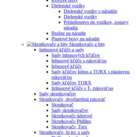
Kovové boxy
Dielenské vozíky
Dielenské vozíky s náradím
Dielenské vozíky
Príslušenstvo do vozíkov, zostavy
náradia
Brašne na náradie
Plastové boxy na náradie
Skrutkovače a bity
Imbusové kľúče a sady
Sady inbusových kľúčov
Inbusové kľúče s rukoväťou
Inbusové kľúče
Sady kľúčov Inbus a TORX s plastovou
rukoväťou
Sady kľúčov TORX
Imbusové kľúče s T- rukoväťou
Sady skrutkovačov
Skrutkovače, dvojfarebná rukoväť
Skrutkovač
Sady skrutkovačov
Skrutkovače úderové
Skrutkovače Phillips
Skrutkovače, Torx
Skrutkovače, hi-tec a sady