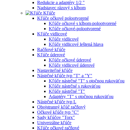
Redukcie a adaptéry 1/2 "
Nadstavec rázový s kĺbom
Kľúče
Kľúče očkové polootvorené
Kľúče očkové s kĺbom-polootvorené
Kľúče očkové-polootvorené
Kľúče vidlicové
Kľúče vidlicové
Kľúče vidlicové leštená hlava
Račňové kľúče
Kľúče úderové
Kľúče očkové úderové
Kľúče vidlicové úderové
Nastaviteľné kľúče
Nástrčné kľúče typ "T" a "Y"
Kľúče nástrčné "T" s otočnou rukoväťou
Kľúče nástrčné s rukoväťou
Kľúče nástrčné "T"
Adaptéry "T" s otočnou rukoväťou
Nástrčné kľúče typ L
Obojstranný kľúč račňový
Očkové kľúče typ "C"
Sady kľúčov "Torx"
Univerzálne kľúče
Kľúče očkové račňové