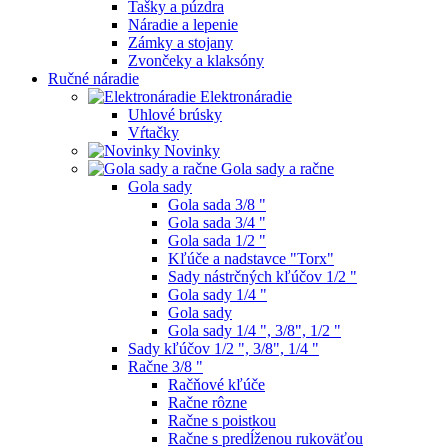
Tašky a púzdra
Náradie a lepenie
Zámky a stojany
Zvončeky a klaksóny
Ručné náradie
Elektronáradie
Uhlové brúsky
Vŕtačky
Novinky
Gola sady a račne
Gola sady
Gola sada 3/8 "
Gola sada 3/4 "
Gola sada 1/2 "
Kľúče a nadstavce "Torx"
Sady nástrčných kľúčov 1/2 "
Gola sady 1/4 "
Gola sady
Gola sady 1/4 ", 3/8", 1/2 "
Sady kľúčov 1/2 ", 3/8", 1/4 "
Račne 3/8 "
Račňové kľúče
Račne rôzne
Račne s poistkou
Račne s predĺženou rukoväťou