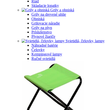
Riad
Skladacie lopatky
Grily a ohniská
Grily na drevené uhlie
Ohniská
Grilovacie náradie
Grily na plyn
Príslušenstvo
Plynové žiariče
Svietidlá, čelovky, lampy
Náhradné batérie
Čelovky
Kempingové lampy
Ručné svietidlá