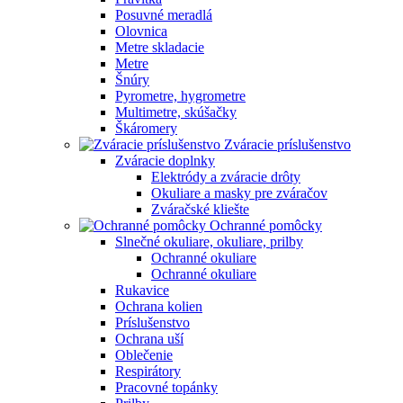
Posuvné meradlá
Olovnica
Metre skladacie
Metre
Šnúry
Pyrometre, hygrometre
Multimetre, skúšačky
Škáromery
Zváracie príslušenstvo
Zváracie doplnky
Elektródy a zváracie drôty
Okuliare a masky pre zváračov
Zváračské kliešte
Ochranné pomôcky
Slnečné okuliare, okuliare, prilby
Ochranné okuliare
Ochranné okuliare
Rukavice
Ochrana kolien
Príslušenstvo
Ochrana uší
Oblečenie
Respirátory
Pracovné topánky