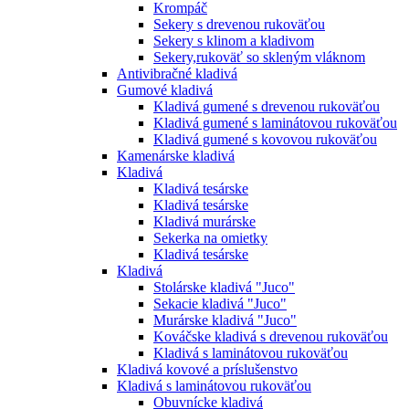
Krompáč
Sekery s drevenou rukoväťou
Sekery s klinom a kladivom
Sekery,rukoväť so skleným vláknom
Antivibračné kladivá
Gumové kladivá
Kladivá gumené s drevenou rukoväťou
Kladivá gumené s laminátovou rukoväťou
Kladivá gumené s kovovou rukoväťou
Kamenárske kladivá
Kladivá
Kladivá tesárske
Kladivá tesárske
Kladivá murárske
Sekerka na omietky
Kladivá tesárske
Kladivá
Stolárske kladivá "Juco"
Sekacie kladivá "Juco"
Murárske kladivá "Juco"
Kováčske kladivá s drevenou rukoväťou
Kladivá s laminátovou rukoväťou
Kladivá kovové a príslušenstvo
Kladivá s laminátovou rukoväťou
Obuvnícke kladivá