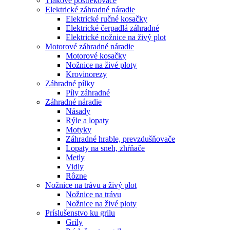
Tlakové postrekovače
Elektrické záhradné náradie
Elektrické ručné kosačky
Elektrické čerpadlá záhradné
Elektrické nožnice na živý plot
Motorové záhradné náradie
Motorové kosačky
Nožnice na živé ploty
Krovinorezy
Záhradné pílky
Píly záhradné
Záhradné náradie
Násady
Rýle a lopaty
Motyky
Záhradné hrable, prevzdušňovače
Lopaty na sneh, zhŕňače
Metly
Vidly
Rôzne
Nožnice na trávu a živý plot
Nožnice na trávu
Nožnice na živé ploty
Príslušenstvo ku grilu
Grily