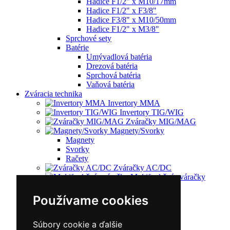
Hadice F1/2" x M10/17mm
Hadice F1/2" x F3/8"
Hadice F3/8" x M10/50mm
Hadice F1/2" x M3/8"
Sprchové sety
Batérie
Umývadlová batéria
Drezová batéria
Sprchová batéria
Vaňová batéria
Zváracia technika
Invertory MMA
Invertory TIG/WIG
Zváračky MIG/MAG
Magnety/Svorky
Magnety
Svorky
Račety
Zváračky AC/DC
Multifunkčné zváračky
Plazmové rezačky
Príslušenstvo
Používame cookies
Redukčný ventil
Vozíky
Kufríky
Súbory cookie a ďalšie