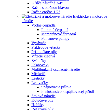
Kľúče nástrčné 3/4"
Račne s otočnou hlavou
Račne otočné 1/2"
Elektrické a motorové
náradie
Vodné čerpadlá
Ponorné čerpadlá
Membránové čerpadlá
Fontánové pumpy
Vysávače
Príklepové vŕtačky
Priamočiare píly
Vŕtacie kladivá
Zváračky
Uťahováky
Multifunkčné oscilačné náradie
Miešadlá
Leštičky
Letovačky
Spájkovacie pištole
Príslušenstvo k spájkovacej pištoli
Stolové náradie
Kotúčové píly
Hoblíky
Reťazové píly