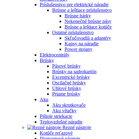
Príslušenstvo pre elektrické náradie
Brúsne a leštiace príslušenstvo
Brúsne hárky
Nekonečné brúsne pásy
Brúsne a leštiace kotúče
Ostatné príslušenstvo
Skľučovadlá a adaptéry
Kapsy na náradie
Power stojany
Elektrocentrály
Brúsky
Pásové brúsky
Brúsky na sadrokartón
Excentrické brúsky
Oscilačné brúsky
Uhlové brúsky
Priame brúsky
Aku
Aku skrutkovače
Aku vŕtačky
Pištole striekacie
Teplovzdušné náradie
Rezné nástroje
Kotúče reťazové
Diamantové nástroje