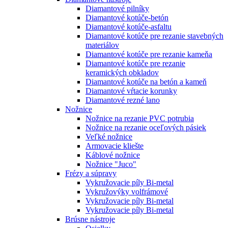
Diamantové pilníky
Diamantové kotúče-betón
Diamantové kotúče-asfaltu
Diamantové kotúče pre rezanie stavebných
materiálov
Diamantové kotúče pre rezanie kameňa
Diamantové kotúče pre rezanie
keramických obkladov
Diamantové kotúče na betón a kameň
Diamantové vŕtacie korunky
Diamantové rezné lano
Nožnice
Nožnice na rezanie PVC potrubia
Nožnice na rezanie oceľových pásiek
Veľké nožnice
Armovacie kliešte
Káblové nožnice
Nožnice "Juco"
Frézy a súpravy
Vykružovacie píly Bi-metal
Vykružovýky volfrámové
Vykružovacie píly Bi-metal
Vykružovacie píly Bi-metal
Brúsne nástroje