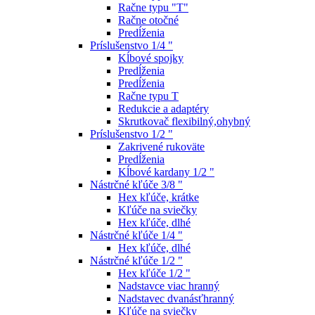
Račne typu "T"
Račne otočné
Predĺženia
Príslušenstvo 1/4 "
Kĺbové spojky
Predĺženia
Predĺženia
Račne typu T
Redukcie a adaptéry
Skrutkovač flexibilný,ohybný
Príslušenstvo 1/2 "
Zakrivené rukoväte
Predĺženia
Kĺbové kardany 1/2 "
Nástrčné kľúče 3/8 "
Hex kľúče, krátke
Kľúče na sviečky
Hex kľúče, dlhé
Nástrčné kľúče 1/4 "
Hex kľúče, dlhé
Nástrčné kľúče 1/2 "
Hex kľúče 1/2 "
Nadstavce viac hranný
Nadstavec dvanásťhranný
Kľúče na sviečky