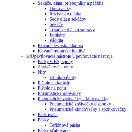
Sekáče, dláta, priebojníky a páčidla
Dierovačky
Rezbárske dlátka
Sady dlát a sekáčov
Sekáče
Tesárske dláta a súpravy
Jamkáre
Páčidla
Kované tesárske kladivá
Kované murárske kladivá
Upevňovacie nástroje
Pásky GBS, spony
Závlačkové spojky
Nity
Hliníkové nity
Pištole na kartuše
Pištole na penu
Pneumatické nitovačky
Pneumatické zošívačky a klincovačky
Pneumatické zošívačky a sponky
Pneumatické klincovačky a sponkovačky
Páskovače
Pásky
Teflónová páska
Pásky sťahovacie