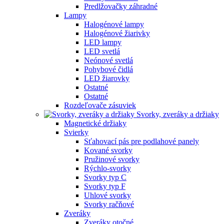
Predlžovačky záhradné
Lampy
Halogénové lampy
Halogénové žiarivky
LED lampy
LED svetlá
Neónové svetlá
Pohybové čidlá
LED žiarovky
Ostatné
Ostatné
Rozdeľovače zásuviek
Svorky, zveráky a držiaky
Magnetické držiaky
Svierky
Sťahovací pás pre podlahové panely
Kované svorky
Pružinové svorky
Rýchlo-svorky
Svorky typ C
Svorky typ F
Uhlové svorky
Svorky račňové
Zveráky
Zveráky otočné