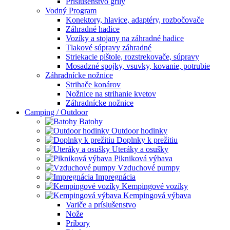
Príslušenstvo grily
Vodný Program
Konektory, hlavice, adaptéry, rozbočovače
Záhradné hadice
Vozíky a stojany na záhradné hadice
Tlakové súpravy záhradné
Striekacie pištole, rozstrekovače, súpravy
Mosadzné spojky, vsuvky, kovanie, potrubie
Záhradnícke nožnice
Strihače konárov
Nožnice na strihanie kvetov
Záhradnícke nožnice
Camping / Outdoor
Batohy
Outdoor hodinky
Doplnky k prežitiu
Uteráky a osušky
Pikniková výbava
Vzduchové pumpy
Impregnácia
Kempingové vozíky
Kempingová výbava
Variče a príslušenstvo
Nože
Príbory