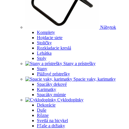
Nábytok
Komplety
Hojdacie siete
Stoličky
Rozkladacie kreslá
Lehátka
Stoly
Stany a prístrešky
Stany
Plážové prístrešky
Spacie vaky, karimatky
Spacáky dekové
Karimatky
Spacáky múmie
Cyklodoplnky
Dekorácie
Duše
Rôzne
Svetlá na bicykel
Fľaše a držiaky