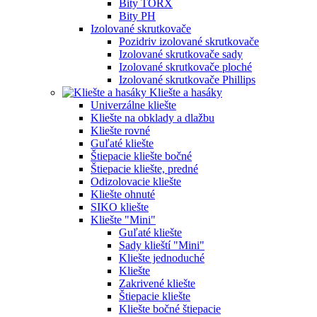
Bity TORX
Bity PH
Izolované skrutkovače
Pozidriv izolované skrutkovače
Izolované skrutkovače sady
Izolované skrutkovače ploché
Izolované skrutkovače Phillips
Kliešte a hasáky
Univerzálne kliešte
Kliešte na obklady a dlažbu
Kliešte rovné
Guľaté kliešte
Štiepacie kliešte bočné
Štiepacie kliešte, predné
Odizolovacie kliešte
Kliešte ohnuté
SIKO kliešte
Kliešte "Mini"
Guľaté kliešte
Sady klieští "Mini"
Kliešte jednoduché
Kliešte
Zakrivené kliešte
Štiepacie kliešte
Kliešte bočné štiepacie