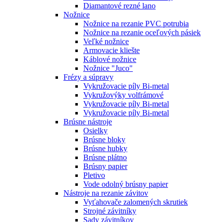
Diamantové rezné lano
Nožnice
Nožnice na rezanie PVC potrubia
Nožnice na rezanie oceľových pásiek
Veľké nožnice
Armovacie kliešte
Káblové nožnice
Nožnice "Juco"
Frézy a súpravy
Vykružovacie píly Bi-metal
Vykružovýky volfrámové
Vykružovacie píly Bi-metal
Vykružovacie píly Bi-metal
Brúsne nástroje
Osielky
Brúsne bloky
Brúsne hubky
Brúsne plátno
Brúsny papier
Pletivo
Vode odolný brúsny papier
Nástroje na rezanie závitov
Vyťahovače zalomených skrutiek
Strojné závitníky
Sady závitníkov