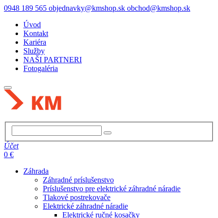
0948 189 565
objednavky@kmshop.sk
obchod@kmshop.sk
Úvod
Kontakt
Kariéra
Služby
NAŠI PARTNERI
Fotogaléria
Účet
0 €
Záhrada
Záhradné príslušenstvo
Príslušenstvo pre elektrické záhradné náradie
Tlakové postrekovače
Elektrické záhradné náradie
Elektrické ručné kosačky