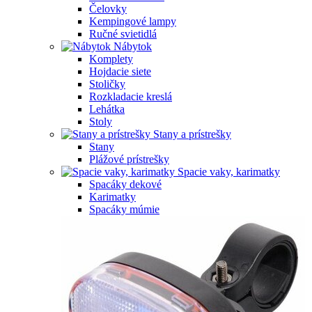
Čelovky
Kempingové lampy
Ručné svietidlá
Nábytok
Komplety
Hojdacie siete
Stoličky
Rozkladacie kreslá
Lehátka
Stoly
Stany a prístrešky
Stany
Plážové prístrešky
Spacie vaky, karimatky
Spacáky dekové
Karimatky
Spacáky múmie