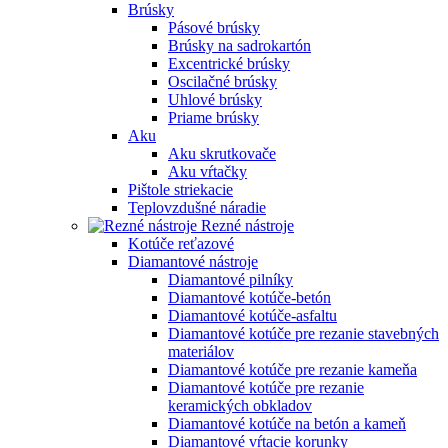
Brúsky
Pásové brúsky
Brúsky na sadrokartón
Excentrické brúsky
Oscilačné brúsky
Uhlové brúsky
Priame brúsky
Aku
Aku skrutkovače
Aku vŕtačky
Pištole striekacie
Teplovzdušné náradie
Rezné nástroje
Kotúče reťazové
Diamantové nástroje
Diamantové pilníky
Diamantové kotúče-betón
Diamantové kotúče-asfaltu
Diamantové kotúče pre rezanie stavebných
materiálov
Diamantové kotúče pre rezanie kameňa
Diamantové kotúče pre rezanie
keramických obkladov
Diamantové kotúče na betón a kameň
Diamantové vŕtacie korunky