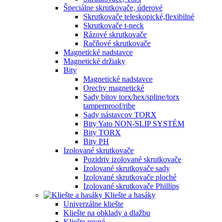
Špeciálne skrutkovače, úderové
Skrutkovače teleskopické,flexibilné
Skrutkovače t-neck
Rázové skrutkovače
Račňové skrutkovače
Magnetické nadstavce
Magnetické držiaky
Bity
Magnetické nadstavce
Orechy magnetické
Sady bitov torx/hex/spline/torx
tamperproof/ribe
Sady nástavcov TORX
Bity Yato NON-SLIP SYSTÉM
Bity TORX
Bity PH
Izolované skrutkovače
Pozidriv izolované skrutkovače
Izolované skrutkovače sady
Izolované skrutkovače ploché
Izolované skrutkovače Phillips
Kliešte a hasáky
Univerzálne kliešte
Kliešte na obklady a dlažbu
Kliešte rovné