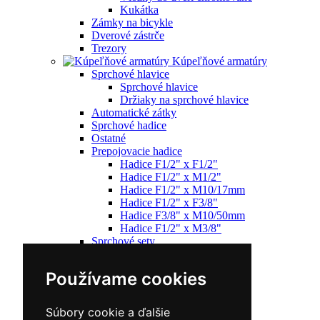
Kukátka
Zámky na bicykle
Dverové zástrče
Trezory
Kúpeľňové armatúry
Sprchové hlavice
Sprchové hlavice
Držiaky na sprchové hlavice
Automatické zátky
Sprchové hadice
Ostatné
Prepojovacie hadice
Hadice F1/2" x F1/2"
Hadice F1/2" x M1/2"
Hadice F1/2" x M10/17mm
Hadice F1/2" x F3/8"
Hadice F3/8" x M10/50mm
Hadice F1/2" x M3/8"
Sprchové sety
Batérie
Umývadlová batéria
Používame cookies
Drezová batéria
Sprchová batéria
Vaňová batéria
Súbory cookie a ďalšie
Zváracia technika