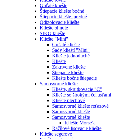
Guľaté kliešte
Štiepacie kliešte bočné
Štiepacie kliešte, predné
Odizolovacie kliešte
Kliešte ohnuté
SIKO kliešte
Kliešte "Mini"
Guľaté kliešte
Sady klieští "Mini"
Kliešte jednoduché
Kliešte
Zakrivené kliešte
Štiepacie kliešte
Kliešte bočné štiepacie
Samosvorné kliešte
Kliešte, skrutkovacie "C"
Kliešte so širokými čeľusťami
Kliešte plechové
Samosvorné kliešte reťazové
Samosvorné kliešte
Samosvorné kliešte
Kliešte Morse´a
Račňové lisovacie kliešte
Kliešte segerové