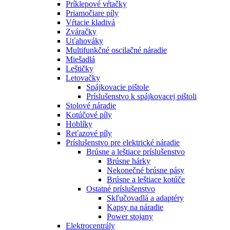
Príklepové vŕtačky
Priamočiare píly
Vŕtacie kladivá
Zváračky
Uťahováky
Multifunkčné oscilačné náradie
Miešadlá
Leštičky
Letovačky
Spájkovacie pištole
Príslušenstvo k spájkovacej pištoli
Stolové náradie
Kotúčové píly
Hoblíky
Reťazové píly
Príslušenstvo pre elektrické náradie
Brúsne a leštiace príslušenstvo
Brúsne hárky
Nekonečné brúsne pásy
Brúsne a leštiace kotúče
Ostatné príslušenstvo
Skľučovadlá a adaptéry
Kapsy na náradie
Power stojany
Elektrocentrály