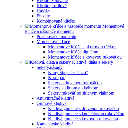
Kliešte izolované
Kliešte profilové
Hasáky
Pinzety
Kombinované kliešte
Momentové
kľúče a násobiče momentu
Posilňovače momentu
Momentové kľúče
Momentové kľúče s plastovou rúčkou
Momentové kľúče digitálne
Momentové kľúče s kovovou rukoväťou
Kladivá, dláta a sekery
Sekery,násady
Kliny Štiepače "Juco"
Krompáč
Sekery s drevenou rukoväťou
Sekery s klinom a kladivom
Sekery,rukoväť so skleným vláknom
Antivibračné kladivá
Gumové kladivá
Kladivá gumené s drevenou rukoväťou
Kladivá gumené s laminátovou rukoväťou
Kladivá gumené s kovovou rukoväťou
Kamenárske kladivá