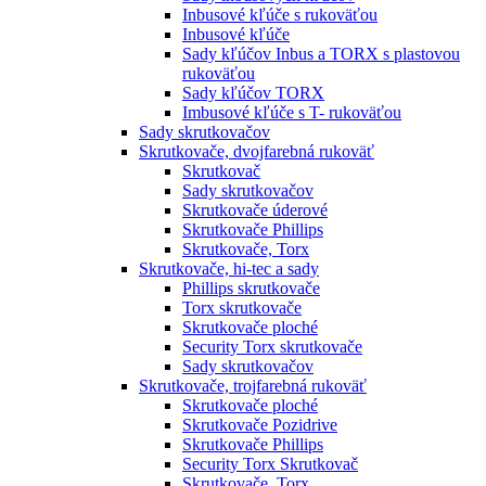
Inbusové kľúče s rukoväťou
Inbusové kľúče
Sady kľúčov Inbus a TORX s plastovou
rukoväťou
Sady kľúčov TORX
Imbusové kľúče s T- rukoväťou
Sady skrutkovačov
Skrutkovače, dvojfarebná rukoväť
Skrutkovač
Sady skrutkovačov
Skrutkovače úderové
Skrutkovače Phillips
Skrutkovače, Torx
Skrutkovače, hi-tec a sady
Phillips skrutkovače
Torx skrutkovače
Skrutkovače ploché
Security Torx skrutkovače
Sady skrutkovačov
Skrutkovače, trojfarebná rukoväť
Skrutkovače ploché
Skrutkovače Pozidrive
Skrutkovače Phillips
Security Torx Skrutkovač
Skrutkovače, Torx