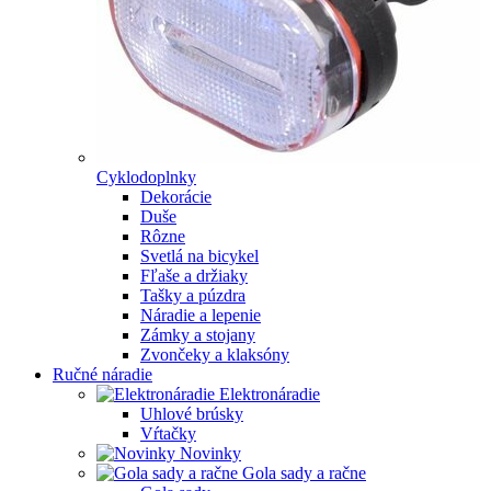
Cyklodoplnky
Dekorácie
Duše
Rôzne
Svetlá na bicykel
Fľaše a držiaky
Tašky a púzdra
Náradie a lepenie
Zámky a stojany
Zvončeky a klaksóny
Ručné náradie
Elektronáradie
Uhlové brúsky
Vŕtačky
Novinky
Gola sady a račne