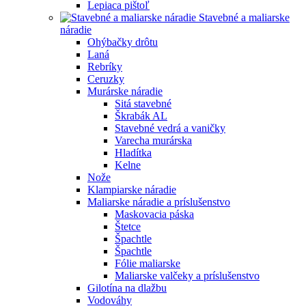
Lepiaca pištoľ
Stavebné a maliarske
náradie
Ohýbačky drôtu
Laná
Rebríky
Ceruzky
Murárske náradie
Sitá stavebné
Škrabák AL
Stavebné vedrá a vaničky
Varecha murárska
Hladítka
Kelne
Nože
Klampiarske náradie
Maliarske náradie a príslušenstvo
Maskovacia páska
Štetce
Špachtle
Špachtle
Fólie maliarske
Maliarske valčeky a príslušenstvo
Gilotína na dlažbu
Vodováhy