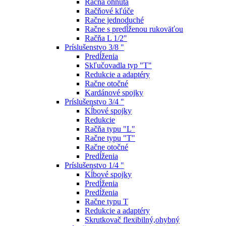
Račňa ohnutá
Račňové kľúče
Račne jednoduché
Račne s predĺženou rukoväťou
Račňa L 1/2"
Príslušenstvo 3/8 "
Predĺženia
Skľučovadla typ "T"
Redukcie a adaptéry
Račne otočné
Kardánové spojky
Príslušenstvo 3/4 "
Kĺbové spojky
Redukcie
Račňa typu "L"
Račne typu "T"
Račne otočné
Predĺženia
Príslušenstvo 1/4 "
Kĺbové spojky
Predĺženia
Predĺženia
Račne typu T
Redukcie a adaptéry
Skrutkovač flexibilný,ohybný