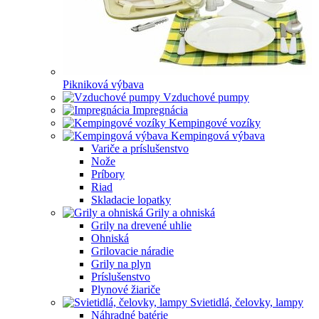
Pikniková výbava
Vzduchové pumpy
Impregnácia
Kempingové vozíky
Kempingová výbava
Variče a príslušenstvo
Nože
Príbory
Riad
Skladacie lopatky
Grily a ohniská
Grily na drevené uhlie
Ohniská
Grilovacie náradie
Grily na plyn
Príslušenstvo
Plynové žiariče
Svietidlá, čelovky, lampy
Náhradné batérie