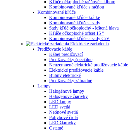
Kľúče očkoploché račňové s kĺbom
Kombinované kľúče s račňou
Kombinované kľúče
Kombinované kľúče krátke
Kombinované kľúče a sady
Sady kľúč očkoplochý - leštená hlava
Kľúče očkoploché offset 15 °
Kombinované kľúče a sady CrV
Elektrické zariadenia
Predlžovacie káble
Kábel predĺžovací
Predlžovačky špeciálne
Neuzemnené elektrické predlžovacie káble
Elektrické predlžovacie káble
Bubny elektrické
Predlžovačky záhradné
Lampy
Halogénové lampy
Halogénové žiarivky
LED lampy
LED svetlá
Neónové svetlá
Pohybové čidlá
LED žiarovky
Ostatné