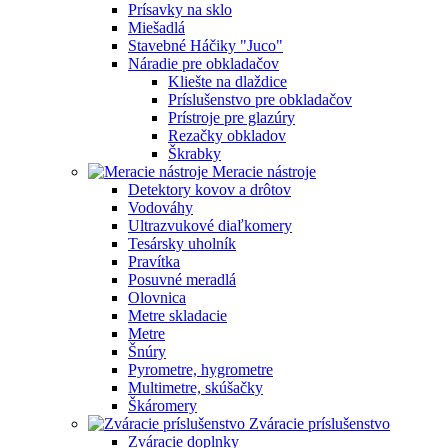
Prísavky na sklo
Miešadlá
Stavebné Háčiky "Juco"
Náradie pre obkladačov
Kliešte na dlaždice
Príslušenstvo pre obkladačov
Prístroje pre glazúry
Rezačky obkladov
Škrabky
Meracie nástroje
Detektory kovov a drôtov
Vodováhy
Ultrazvukové diaľkomery
Tesársky uholník
Pravítka
Posuvné meradlá
Olovnica
Metre skladacie
Metre
Šnúry
Pyrometre, hygrometre
Multimetre, skúšačky
Škáromery
Zváracie príslušenstvo
Zváracie doplnky