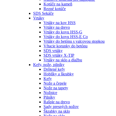
Kotúče na kameň
Rezné kotúče
SDS Sekáče
Vrtáky
Vrtáky na kov HSS
Vrtáky na drevo
Vrtáky do kovu HSS-G
Vrtáky do kovu HSS-E Co
Vrtáky do betónu s valcovou stopkou
Vŕtacie korunky do betónu
SDS vrtáky
SDS vrtáky X-TIP
Vrtáky na sklo a dlažbu
Kefy, nože, pilníky
Drôtené kefy
Hoblíky a škrabky
Kefy
Nože a čepele
Nože na tapety
Nožnice
Pilníky
Rašple na drevo
Sady presných nožov
Škrabky na sklo
Nože na sklo