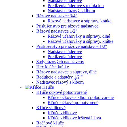
Nadstavce úderové
Predĺženia úderové s redukciou
Nadstavec rázový s kĺbom
Rázové nadstavce 3/4"
Rázové nadstavce a súpravy, krátke
Príslušenstvo pre rázové nadstavce
Rázové nadstavce 1/2"
Rázové uťahováky a súpravy, dlhé
Rázové uťahováky a súpravy, krátke
Príslušenstvo pre rázové nadstavce 1/2"
Nadstavce úderové
Predĺženia úderové
Sady rázových nadstavcov
Hex kľúče, krátke
Rázové nadstavce a súpravy, dlhé
Redukcie a adaptéry 1/2 "
Nadstavec rázový s kĺbom
Kľúče
Kľúče očkové polootvorené
Kľúče očkové s kĺbom-polootvorené
Kľúče očkové-polootvorené
Kľúče vidlicové
Kľúče vidlicové
Kľúče vidlicové leštená hlava
Račňové kľúče