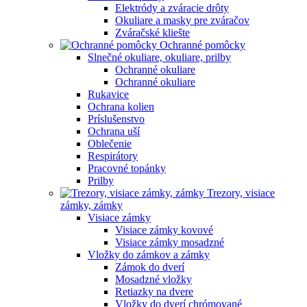
Elektródy a zváracie drôty
Okuliare a masky pre zváračov
Zváračské kliešte
Ochranné pomôcky
Slnečné okuliare, okuliare, prilby
Ochranné okuliare
Ochranné okuliare
Rukavice
Ochrana kolien
Príslušenstvo
Ochrana uší
Oblečenie
Respirátory
Pracovné topánky
Prilby
Trezory, visiace
zámky, zámky
Visiace zámky
Visiace zámky kovové
Visiace zámky mosadzné
Vložky do zámkov a zámky
Zámok do dverí
Mosadzné vložky
Retiazky na dvere
Vložky do dverí chrómované