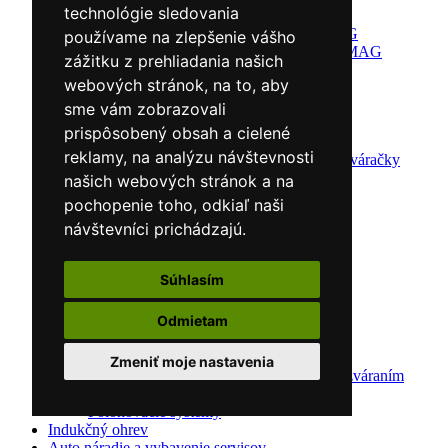
technológie sledovania
Invertory MMA
Invertory TIG/WIG
používame na zlepšenie vášho
Zváračky MIG/MAG
zážitku z prehliadania našich
Magnety/Svorky
webových stránok, na to, aby
Magnety
Svorky
sme vám zobrazovali
Račety
prispôsobený obsah a cielené
Zváračky AC/DC
reklamy, na analýzu návštevnosti
Multifunkčné zváračky
Plazmové rezačky
našich webových stránok a na
Príslušenstvo
pochopenie toho, odkiaľ naši
Redukčný ventil
návštevníci prichádzajú.
Vozíky
Kufríky
Zváracie horáky
Súhlasím
Zváracie masky
Zváracie káble
Odmietam
Zváracie drôty
CNC rezacie stroje
Elektródy
Zmeniť moje nastavenia
Ochrana pred zváraním
Predohrev / Žíhanie
Polohovacie systémy
Indukčný ohrev
Auto náradie a vybavenie servisov