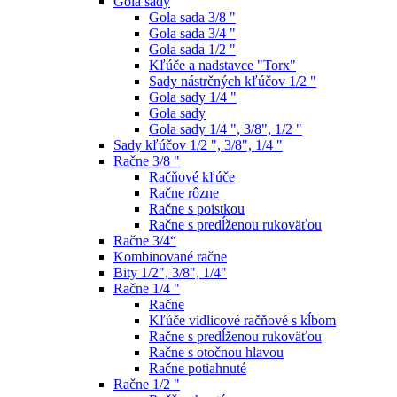
Gola sady
Gola sada 3/8 "
Gola sada 3/4 "
Gola sada 1/2 "
Kľúče a nadstavce "Torx"
Sady nástrčných kľúčov 1/2 "
Gola sady 1/4 "
Gola sady
Gola sady 1/4 ", 3/8", 1/2 "
Sady kľúčov 1/2 ", 3/8", 1/4 "
Račne 3/8 "
Račňové kľúče
Račne rôzne
Račne s poistkou
Račne s predĺženou rukoväťou
Račne 3/4“
Kombinované račne
Bity 1/2", 3/8", 1/4"
Račne 1/4 "
Račne
Kľúče vidlicové račňové s kĺbom
Račne s predĺženou rukoväťou
Račne s otočnou hlavou
Račne potiahnuté
Račne 1/2 "