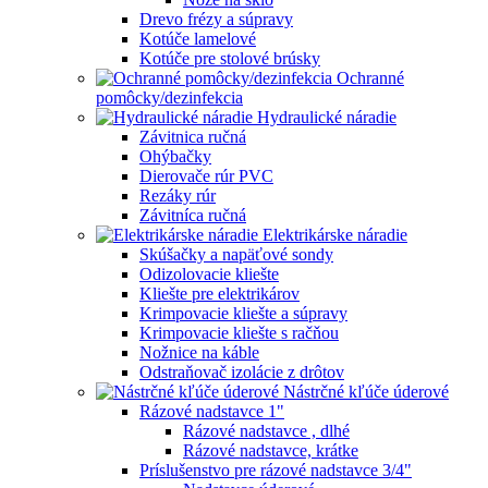
Drevo frézy a súpravy
Kotúče lamelové
Kotúče pre stolové brúsky
Ochranné
pomôcky/dezinfekcia
Hydraulické náradie
Závitnica ručná
Ohýbačky
Dierovače rúr PVC
Rezáky rúr
Závitníca ručná
Elektrikárske náradie
Skúšačky a napäťové sondy
Odizolovacie kliešte
Kliešte pre elektrikárov
Krimpovacie kliešte a súpravy
Krimpovacie kliešte s račňou
Nožnice na káble
Odstraňovač izolácie z drôtov
Nástrčné kľúče úderové
Rázové nadstavce 1"
Rázové nadstavce , dlhé
Rázové nadstavce, krátke
Príslušenstvo pre rázové nadstavce 3/4"