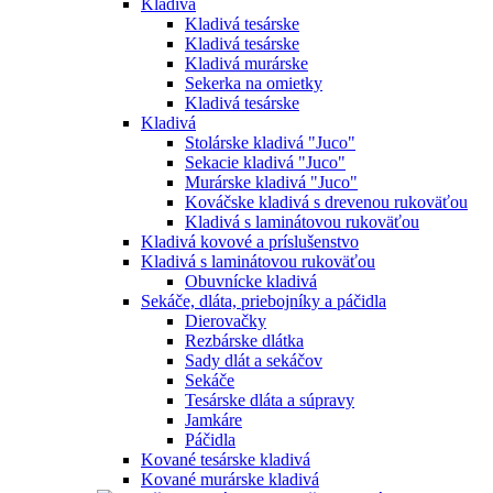
Kladivá
Kladivá tesárske
Kladivá tesárske
Kladivá murárske
Sekerka na omietky
Kladivá tesárske
Kladivá
Stolárske kladivá "Juco"
Sekacie kladivá "Juco"
Murárske kladivá "Juco"
Kováčske kladivá s drevenou rukoväťou
Kladivá s laminátovou rukoväťou
Kladivá kovové a príslušenstvo
Kladivá s laminátovou rukoväťou
Obuvnícke kladivá
Sekáče, dláta, priebojníky a páčidla
Dierovačky
Rezbárske dlátka
Sady dlát a sekáčov
Sekáče
Tesárske dláta a súpravy
Jamkáre
Páčidla
Kované tesárske kladivá
Kované murárske kladivá