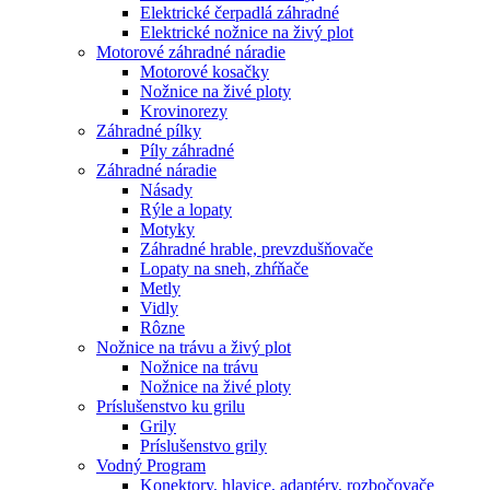
Elektrické čerpadlá záhradné
Elektrické nožnice na živý plot
Motorové záhradné náradie
Motorové kosačky
Nožnice na živé ploty
Krovinorezy
Záhradné pílky
Píly záhradné
Záhradné náradie
Násady
Rýle a lopaty
Motyky
Záhradné hrable, prevzdušňovače
Lopaty na sneh, zhŕňače
Metly
Vidly
Rôzne
Nožnice na trávu a živý plot
Nožnice na trávu
Nožnice na živé ploty
Príslušenstvo ku grilu
Grily
Príslušenstvo grily
Vodný Program
Konektory, hlavice, adaptéry, rozbočovače