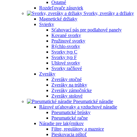
Ostatné
Rozdeľovače zásuviek
Svorky, zveráky a držiaky
Magnetické držiaky
Svierky
Sťahovací pás pre podlahové panely
Kované svorky
Pružinové svorky
Rýchlo-svorky
Svorky typ C
Svorky typ F
Uhlové svorky
Svorky račňové
Zveráky
Zveráky otočné
Zveráky na trúbky
Zveráky zámočnícke
Zveráky stolové
Pneumatické náradie
Rázové uťahovaky a vzduchové náradie
Pneumatické brúsky
Pneumatické račne
Náradie pre lakýrnikov
Filtre, regulátory a maznice
Pieskovacia pištoľ