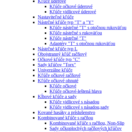
Kľúče úderové
Kľúče očkové úderové
Kľúče vidlicové úderové
Nastaviteľné kľúče
Nástrčné kľúče typ "T" a "Y"
Kľúče nástrčné "T" s otočnou rukoväťou
Kľúče nástrčné s rukoväťou
Kľúče nástrčné "T"
Adaptéry "T" s otočnou rukoväťou
Nástrčné kľúče typ L
Obojstranný kľúč račňový
Očkové kľúče typ "C"
Sady kľúčov "Torx"
Univerzálne kľúče
Kľúče očkové račňové
Kľúče očkové ohnuté
Kľúče očkové
Kľúče očkové-leštená hlava
Kĺbové kľúče a sady
Kľúče vidlicové s násadou
Kľúče vidlicové s násadou,sady
Kované hasáky a príslušenstvo
Kombinované kľúče s račňou
Kombinované kľúče s račňou, Non-Slip
Sady očkoplochých račňových kľúčov