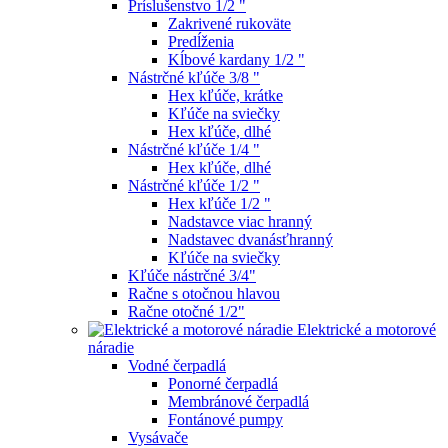
Príslušenstvo 1/2 "
Zakrivené rukoväte
Predĺženia
Kĺbové kardany 1/2 "
Nástrčné kľúče 3/8 "
Hex kľúče, krátke
Kľúče na sviečky
Hex kľúče, dlhé
Nástrčné kľúče 1/4 "
Hex kľúče, dlhé
Nástrčné kľúče 1/2 "
Hex kľúče 1/2 "
Nadstavce viac hranný
Nadstavec dvanásťhranný
Kľúče na sviečky
Kľúče nástrčné 3/4"
Račne s otočnou hlavou
Račne otočné 1/2"
Elektrické a motorové
náradie
Vodné čerpadlá
Ponorné čerpadlá
Membránové čerpadlá
Fontánové pumpy
Vysávače