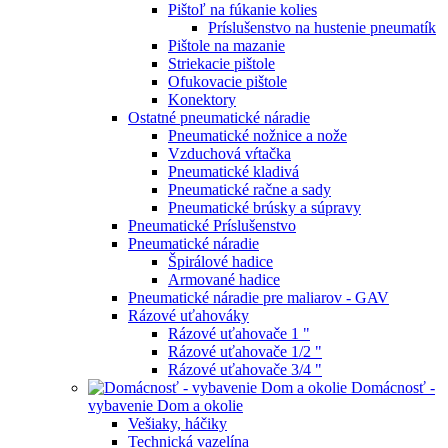
Pištoľ na fúkanie kolies
Príslušenstvo na hustenie pneumatík
Pištole na mazanie
Striekacie pištole
Ofukovacie pištole
Konektory
Ostatné pneumatické náradie
Pneumatické nožnice a nože
Vzduchová vŕtačka
Pneumatické kladivá
Pneumatické račne a sady
Pneumatické brúsky a súpravy
Pneumatické Príslušenstvo
Pneumatické náradie
Špirálové hadice
Armované hadice
Pneumatické náradie pre maliarov - GAV
Rázové uťahováky
Rázové uťahovače 1 "
Rázové uťahovače 1/2 "
Rázové uťahovače 3/4 "
Domácnosť -
vybavenie Dom a okolie
Vešiaky, háčiky
Technická vazelína