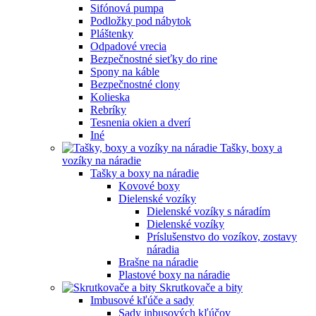
Sifónová pumpa
Podložky pod nábytok
Pláštenky
Odpadové vrecia
Bezpečnostné sieťky do rine
Spony na káble
Bezpečnostné clony
Kolieska
Rebríky
Tesnenia okien a dverí
Iné
Tašky, boxy a
vozíky na náradie
Tašky a boxy na náradie
Kovové boxy
Dielenské vozíky
Dielenské vozíky s náradím
Dielenské vozíky
Príslušenstvo do vozíkov, zostavy
náradia
Brašne na náradie
Plastové boxy na náradie
Skrutkovače a bity
Imbusové kľúče a sady
Sady inbusových kľúčov