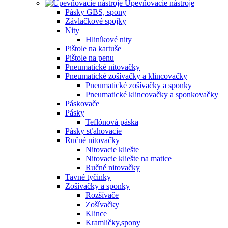
Upevňovacie nástroje
Pásky GBS, spony
Závlačkové spojky
Nity
Hliníkové nity
Pištole na kartuše
Pištole na penu
Pneumatické nitovačky
Pneumatické zošívačky a klincovačky
Pneumatické zošívačky a sponky
Pneumatické klincovačky a sponkovačky
Páskovače
Pásky
Teflónová páska
Pásky sťahovacie
Ručné nitovačky
Nitovacie kliešte
Nitovacie kliešte na matice
Ručné nitovačky
Tavné tyčinky
Zošívačky a sponky
Rozšívače
Zošívačky
Klince
Kramličky,spony