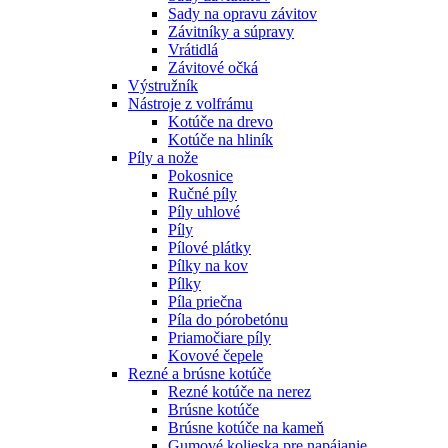
Sady na opravu závitov
Závitníky a súpravy
Vrátidlá
Závitové očká
Výstružník
Nástroje z volfrámu
Kotúče na drevo
Kotúče na hliník
Píly a nože
Pokosnice
Ručné píly
Píly uhlové
Píly
Pílové plátky
Pílky na kov
Pílky
Píla priečna
Píla do pórobetónu
Priamočiare píly
Kovové čepele
Rezné a brúsne kotúče
Rezné kotúče na nerez
Brúsne kotúče
Brúsne kotúče na kameň
Gumové kolieska pre napájanie