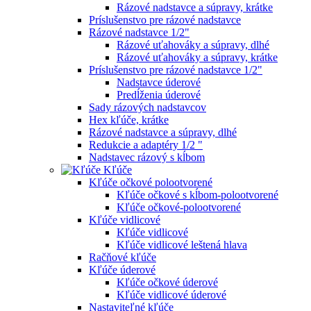
Rázové nadstavce a súpravy, krátke
Príslušenstvo pre rázové nadstavce
Rázové nadstavce 1/2"
Rázové uťahováky a súpravy, dlhé
Rázové uťahováky a súpravy, krátke
Príslušenstvo pre rázové nadstavce 1/2"
Nadstavce úderové
Predĺženia úderové
Sady rázových nadstavcov
Hex kľúče, krátke
Rázové nadstavce a súpravy, dlhé
Redukcie a adaptéry 1/2 "
Nadstavec rázový s kĺbom
Kľúče
Kľúče očkové polootvorené
Kľúče očkové s kĺbom-polootvorené
Kľúče očkové-polootvorené
Kľúče vidlicové
Kľúče vidlicové
Kľúče vidlicové leštená hlava
Račňové kľúče
Kľúče úderové
Kľúče očkové úderové
Kľúče vidlicové úderové
Nastaviteľné kľúče