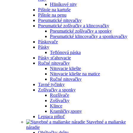
Hliníkové nity
Pištole na kartuše
Pištole na penu
Pneumatické nitovačky
Pneumatické zošívačky a klincovačky
Pneumatické zošívačky a sponky
Pneumatické klincovačky a sponkovačky
Páskovače
Pásky
Teflónová páska
Pásky sťahovacie
Ručné nitovačky
Nitovacie kliešte
Nitovacie kliešte na matice
Ručné nitovačky
Tavné tyčinky
Zošívačky a sponky
Rozšívače
Zošívačky
Klince
Kramličky,spony
Lepiaca pištoľ
Stavebné a maliarske
náradie
Ohýbačky drôtu