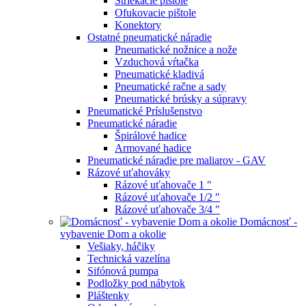
Striekacie pištole
Ofukovacie pištole
Konektory
Ostatné pneumatické náradie
Pneumatické nožnice a nože
Vzduchová vŕtačka
Pneumatické kladivá
Pneumatické račne a sady
Pneumatické brúsky a súpravy
Pneumatické Príslušenstvo
Pneumatické náradie
Špirálové hadice
Armované hadice
Pneumatické náradie pre maliarov - GAV
Rázové uťahováky
Rázové uťahovače 1 "
Rázové uťahovače 1/2 "
Rázové uťahovače 3/4 "
Domácnosť -
vybavenie Dom a okolie
Vešiaky, háčiky
Technická vazelína
Sifónová pumpa
Podložky pod nábytok
Pláštenky