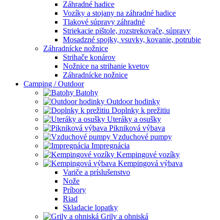
Záhradné hadice
Vozíky a stojany na záhradné hadice
Tlakové súpravy záhradné
Striekacie pištole, rozstrekovače, súpravy
Mosadzné spojky, vsuvky, kovanie, potrubie
Záhradnícke nožnice
Strihače konárov
Nožnice na strihanie kvetov
Záhradnícke nožnice
Camping / Outdoor
Batohy
Outdoor hodinky
Doplnky k prežitiu
Uteráky a osušky
Pikniková výbava
Vzduchové pumpy
Impregnácia
Kempingové vozíky
Kempingová výbava
Variče a príslušenstvo
Nože
Príbory
Riad
Skladacie lopatky
Grily a ohniská