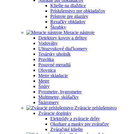
Náradie pre obkladačov
Kliešte na dlaždice
Príslušenstvo pre obkladačov
Prístroje pre glazúry
Rezačky obkladov
Škrabky
Meracie nástroje
Detektory kovov a drôtov
Vodováhy
Ultrazvukové diaľkomery
Tesársky uholník
Pravítka
Posuvné meradlá
Olovnica
Metre skladacie
Metre
Šnúry
Pyrometre, hygrometre
Multimetre, skúšačky
Škáromery
Zváracie príslušenstvo
Zváracie doplnky
Elektródy a zváracie drôty
Okuliare a masky pre zváračov
Zváračské kliešte