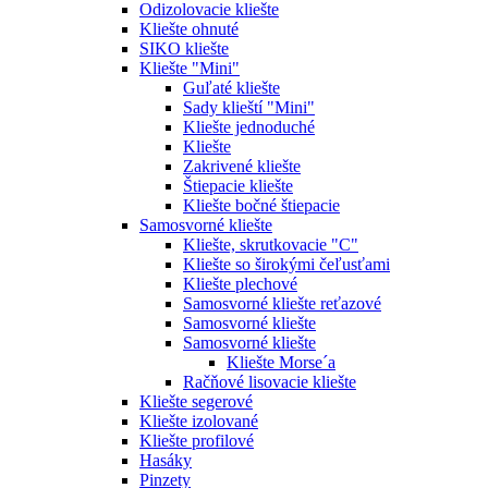
Odizolovacie kliešte
Kliešte ohnuté
SIKO kliešte
Kliešte "Mini"
Guľaté kliešte
Sady klieští "Mini"
Kliešte jednoduché
Kliešte
Zakrivené kliešte
Štiepacie kliešte
Kliešte bočné štiepacie
Samosvorné kliešte
Kliešte, skrutkovacie "C"
Kliešte so širokými čeľusťami
Kliešte plechové
Samosvorné kliešte reťazové
Samosvorné kliešte
Samosvorné kliešte
Kliešte Morse´a
Račňové lisovacie kliešte
Kliešte segerové
Kliešte izolované
Kliešte profilové
Hasáky
Pinzety