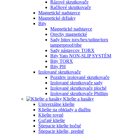
Rázové skrutkovače
Račňové skrutkovače
Magnetické nadstavce
Magnetické držiaky
Bity
Magnetické nadstavce
Orechy magnetické
Sady bitov torx/hex/spline/torx
tamperproof/ribe
Sady nástavcov TORX
Bity Yato NON-SLIP SYSTÉM
Bity TORX
Bity PH
Izolované skrutkovače
Pozidriv izolované skrutkovače
Izolované skrutkovače sady
Izolované skrutkovače ploché
Izolované skrutkovače Phillips
Kliešte a hasáky
Univerzálne kliešte
Kliešte na obklady a dlažbu
Kliešte rovné
Guľaté kliešte
Štiepacie kliešte bočné
Štiepacie kliešte, predné