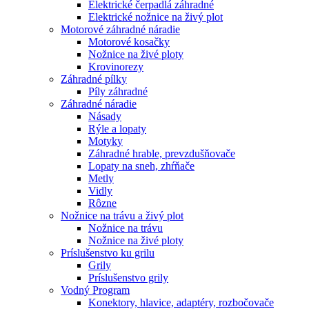
Elektrické čerpadlá záhradné
Elektrické nožnice na živý plot
Motorové záhradné náradie
Motorové kosačky
Nožnice na živé ploty
Krovinorezy
Záhradné pílky
Píly záhradné
Záhradné náradie
Násady
Rýle a lopaty
Motyky
Záhradné hrable, prevzdušňovače
Lopaty na sneh, zhŕňače
Metly
Vidly
Rôzne
Nožnice na trávu a živý plot
Nožnice na trávu
Nožnice na živé ploty
Príslušenstvo ku grilu
Grily
Príslušenstvo grily
Vodný Program
Konektory, hlavice, adaptéry, rozbočovače