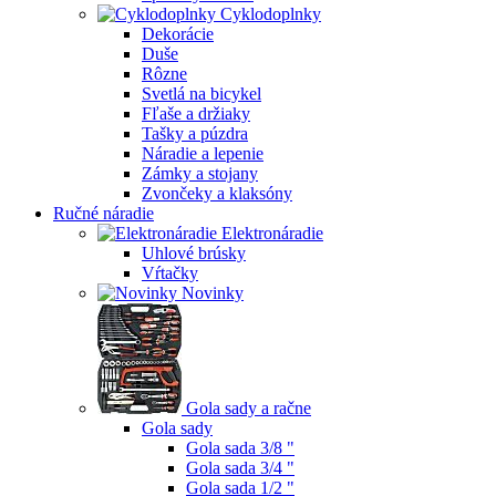
Cyklodoplnky
Dekorácie
Duše
Rôzne
Svetlá na bicykel
Fľaše a držiaky
Tašky a púzdra
Náradie a lepenie
Zámky a stojany
Zvončeky a klaksóny
Ručné náradie
Elektronáradie
Uhlové brúsky
Vŕtačky
Novinky
Gola sady a račne
Gola sady
Gola sada 3/8 "
Gola sada 3/4 "
Gola sada 1/2 "