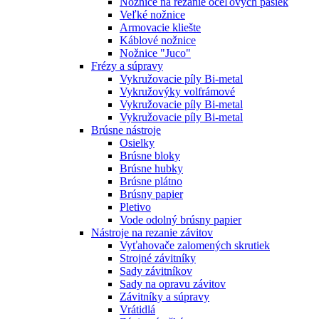
Nožnice na rezanie oceľových pásiek
Veľké nožnice
Armovacie kliešte
Káblové nožnice
Nožnice "Juco"
Frézy a súpravy
Vykružovacie píly Bi-metal
Vykružovýky volfrámové
Vykružovacie píly Bi-metal
Vykružovacie píly Bi-metal
Brúsne nástroje
Osielky
Brúsne bloky
Brúsne hubky
Brúsne plátno
Brúsny papier
Pletivo
Vode odolný brúsny papier
Nástroje na rezanie závitov
Vyťahovače zalomených skrutiek
Strojné závitníky
Sady závitníkov
Sady na opravu závitov
Závitníky a súpravy
Vrátidlá