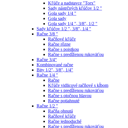
Kľúče a nadstavce "Torx"
Sady nástrčných kľúčov 1/2 "
Gola sady 1/4 "
Gola sady
Gola sady 1/4 ", 3/8", 1/2 "
Sady kľúčov 1/2 ", 3/8", 1/4 "
Račne 3/8 "
Račňové kľúče
Račne rôzne
Račne s poistkou
Račne s predĺženou rukoväťou
Račne 3/4“
Kombinované račne
Bity 1/2", 3/8", 1/4"
Račne 1/4 "
Račne
Kľúče vidlicové račňové s kĺbom
Račne s predĺženou rukoväťou
Račne s otočnou hlavou
Račne potiahnuté
Račne 1/2 "
Račňa ohnutá
Račňové kľúče
Račne jednoduché
Račne s predĺženou rukoväťou