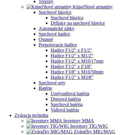
Trezory
Kúpeľňové armatúry
Sprchové hlavice
Sprchové hlavice
Držiaky na sprchové hlavice
Automatické zátky
Sprchové hadice
Ostatné
Prepojovacie hadice
Hadice F1/2" x F1/2"
Hadice F1/2" x M1/2"
Hadice F1/2" x M10/17mm
Hadice F1/2" x F3/8"
Hadice F3/8" x M10/50mm
Hadice F1/2" x M3/8"
Sprchové sety
Batérie
Umývadlová batéria
Drezová batéria
Sprchová batéria
Vaňová batéria
Zváracia technika
Invertory MMA
Invertory TIG/WIG
Zváračky MIG/MAG