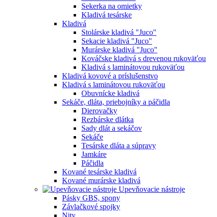
Sekerka na omietky
Kladivá tesárske
Kladivá
Stolárske kladivá "Juco"
Sekacie kladivá "Juco"
Murárske kladivá "Juco"
Kováčske kladivá s drevenou rukoväťou
Kladivá s laminátovou rukoväťou
Kladivá kovové a príslušenstvo
Kladivá s laminátovou rukoväťou
Obuvnícke kladivá
Sekáče, dláta, priebojníky a páčidla
Dierovačky
Rezbárske dlátka
Sady dlát a sekáčov
Sekáče
Tesárske dláta a súpravy
Jamkáre
Páčidla
Kované tesárske kladivá
Kované murárske kladivá
Upevňovacie nástroje
Pásky GBS, spony
Závlačkové spojky
Nity