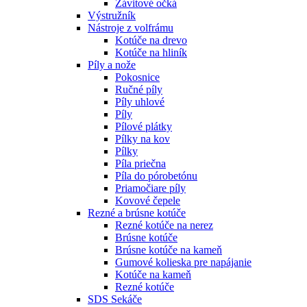
Závitové očká
Výstružník
Nástroje z volfrámu
Kotúče na drevo
Kotúče na hliník
Píly a nože
Pokosnice
Ručné píly
Píly uhlové
Píly
Pílové plátky
Pílky na kov
Pílky
Píla priečna
Píla do pórobetónu
Priamočiare píly
Kovové čepele
Rezné a brúsne kotúče
Rezné kotúče na nerez
Brúsne kotúče
Brúsne kotúče na kameň
Gumové kolieska pre napájanie
Kotúče na kameň
Rezné kotúče
SDS Sekáče