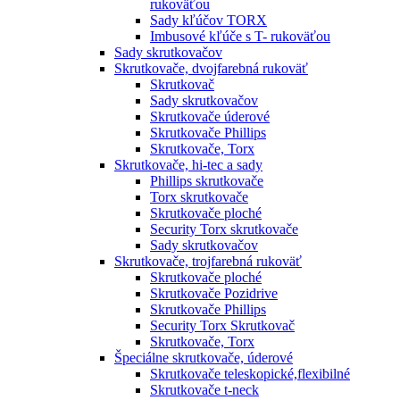
rukoväťou
Sady kľúčov TORX
Imbusové kľúče s T- rukoväťou
Sady skrutkovačov
Skrutkovače, dvojfarebná rukoväť
Skrutkovač
Sady skrutkovačov
Skrutkovače úderové
Skrutkovače Phillips
Skrutkovače, Torx
Skrutkovače, hi-tec a sady
Phillips skrutkovače
Torx skrutkovače
Skrutkovače ploché
Security Torx skrutkovače
Sady skrutkovačov
Skrutkovače, trojfarebná rukoväť
Skrutkovače ploché
Skrutkovače Pozidrive
Skrutkovače Phillips
Security Torx Skrutkovač
Skrutkovače, Torx
Špeciálne skrutkovače, úderové
Skrutkovače teleskopické,flexibilné
Skrutkovače t-neck