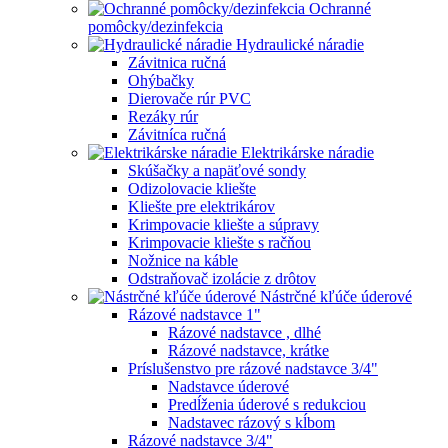
Ochranné
pomôcky/dezinfekcia
Hydraulické náradie
Závitnica ručná
Ohýbačky
Dierovače rúr PVC
Rezáky rúr
Závitníca ručná
Elektrikárske náradie
Skúšačky a napäťové sondy
Odizolovacie kliešte
Kliešte pre elektrikárov
Krimpovacie kliešte a súpravy
Krimpovacie kliešte s račňou
Nožnice na káble
Odstraňovač izolácie z drôtov
Nástrčné kľúče úderové
Rázové nadstavce 1"
Rázové nadstavce , dlhé
Rázové nadstavce, krátke
Príslušenstvo pre rázové nadstavce 3/4"
Nadstavce úderové
Predĺženia úderové s redukciou
Nadstavec rázový s kĺbom
Rázové nadstavce 3/4"