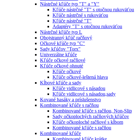
Nástrčné kľúče typ "T" a "Y"
Kľúče nástrčné "T" s otočnou rukoväťou
Kľúče nástrčné s rukoväťou
Kľúče nástrčné "T"
Adaptéry "T" s otočnou rukoväťou
Nástrčné kľúče typ L
Obojstranný kľúč račňový
Očkové kľúče typ "C"
Sady kľúčov "Torx"
Univerzálne kľúče
Kľúče očkové račňové
Kľúče očkové ohnuté
Kľúče očkové
Kľúče očkové-leštená hlava
Kĺbové kľúče a sady
Kľúče vidlicové s násadou
Kľúče vidlicové s násadou,sady
Kované hasáky a príslušenstvo
Kombinované kľúče s račňou
Kombinované kľúče s račňou, Non-Slip
Sady očkoplochých račňových kľúčov
Kľúče očkoploché račňové s kĺbom
Kombinované kľúče s račňou
Kombinované kľúče
Kombinované kľúče krátke