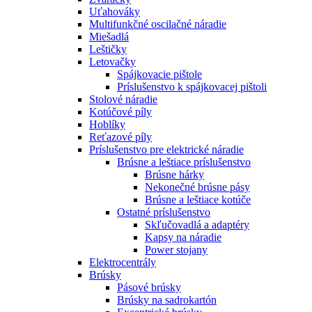
Uťahováky
Multifunkčné oscilačné náradie
Miešadlá
Leštičky
Letovačky
Spájkovacie pištole
Príslušenstvo k spájkovacej pištoli
Stolové náradie
Kotúčové píly
Hoblíky
Reťazové píly
Príslušenstvo pre elektrické náradie
Brúsne a leštiace príslušenstvo
Brúsne hárky
Nekonečné brúsne pásy
Brúsne a leštiace kotúče
Ostatné príslušenstvo
Skľučovadlá a adaptéry
Kapsy na náradie
Power stojany
Elektrocentrály
Brúsky
Pásové brúsky
Brúsky na sadrokartón