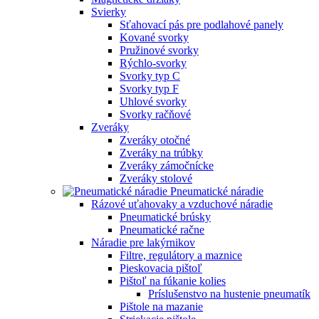
Svierky
Sťahovací pás pre podlahové panely
Kované svorky
Pružinové svorky
Rýchlo-svorky
Svorky typ C
Svorky typ F
Uhlové svorky
Svorky račňové
Zveráky
Zveráky otočné
Zveráky na trúbky
Zveráky zámočnícke
Zveráky stolové
Pneumatické náradie
Rázové uťahovaky a vzduchové náradie
Pneumatické brúsky
Pneumatické račne
Náradie pre lakýrnikov
Filtre, regulátory a maznice
Pieskovacia pištoľ
Pištoľ na fúkanie kolies
Príslušenstvo na hustenie pneumatík
Pištole na mazanie