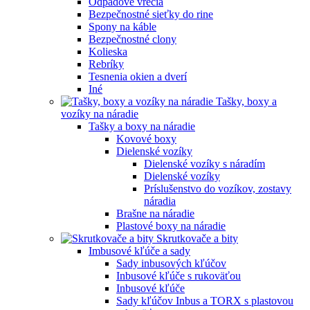
Odpadové vrecia
Bezpečnostné sieťky do rine
Spony na káble
Bezpečnostné clony
Kolieska
Rebríky
Tesnenia okien a dverí
Iné
Tašky, boxy a
vozíky na náradie
Tašky a boxy na náradie
Kovové boxy
Dielenské vozíky
Dielenské vozíky s náradím
Dielenské vozíky
Príslušenstvo do vozíkov, zostavy
náradia
Brašne na náradie
Plastové boxy na náradie
Skrutkovače a bity
Imbusové kľúče a sady
Sady inbusových kľúčov
Inbusové kľúče s rukoväťou
Inbusové kľúče
Sady kľúčov Inbus a TORX s plastovou