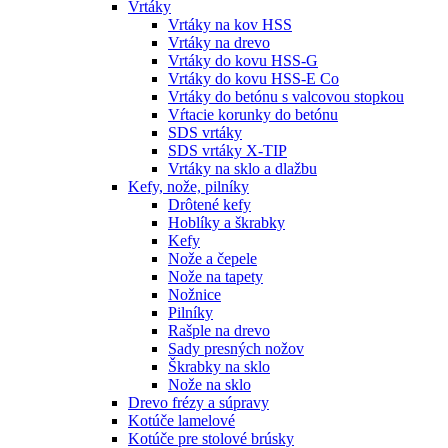
Vrtáky
Vrtáky na kov HSS
Vrtáky na drevo
Vrtáky do kovu HSS-G
Vrtáky do kovu HSS-E Co
Vrtáky do betónu s valcovou stopkou
Vŕtacie korunky do betónu
SDS vrtáky
SDS vrtáky X-TIP
Vrtáky na sklo a dlažbu
Kefy, nože, pilníky
Drôtené kefy
Hoblíky a škrabky
Kefy
Nože a čepele
Nože na tapety
Nožnice
Pilníky
Rašple na drevo
Sady presných nožov
Škrabky na sklo
Nože na sklo
Drevo frézy a súpravy
Kotúče lamelové
Kotúče pre stolové brúsky