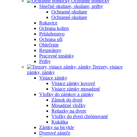
Ochranné pomôcky
Slnečné okuliare, okuliare, prilby
Ochranné okuliare
Ochranné okuliare
Rukavice
Ochrana kolien
Príslušenstvo
Ochrana uší
Oblečenie
Respirátory
Pracovné topánky
Prilby
Trezory, visiace
zámky, zámky
Visiace zámky
Visiace zámky kovové
Visiace zámky mosadzné
Vložky do zámkov a zámky
Zámok do dverí
Mosadzné vložky
Retiazky na dvere
Vložky do dverí chrómované
Kukátka
Zámky na bicykle
Dverové zástrče