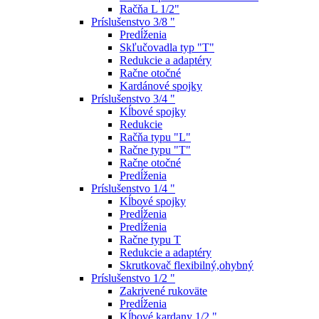
Račňa L 1/2"
Príslušenstvo 3/8 "
Predĺženia
Skľučovadla typ "T"
Redukcie a adaptéry
Račne otočné
Kardánové spojky
Príslušenstvo 3/4 "
Kĺbové spojky
Redukcie
Račňa typu "L"
Račne typu "T"
Račne otočné
Predĺženia
Príslušenstvo 1/4 "
Kĺbové spojky
Predĺženia
Predĺženia
Račne typu T
Redukcie a adaptéry
Skrutkovač flexibilný,ohybný
Príslušenstvo 1/2 "
Zakrivené rukoväte
Predĺženia
Kĺbové kardany 1/2 "