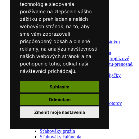
Navijaky ručné
technológie sledovania
Navijaky elektrické
používame na zlepšenie vášho
Reťazové kladkostroje
zážitku z prehliadania našich
Náradie pre uloženie brzdového systému
Nástroje pre autookná
webových stránok, na to, aby
Nabíjačky/Štartéry
sme vám zobrazovali
Automatické nabíjačky
prispôsobený obsah a cielené
Automatické nabíjačky s bezpečnostným
automatickým štartom
reklamy, na analýzu návštevnosti
Nabíjačky/Štartéry s bezpečnostným
našich webových stránok a na
automatickým štartom-jednofázové,trojfázové
pochopenie toho, odkiaľ naši
Dielenské nabíjačky s funkciou štartu-prenosné,
pojazdné
návštevníci prichádzajú.
Mikroprocesorové automatické nabíjačky
Dielenské nabíjačky
Nástroje pre servis motorov
Súhlasím
Kliešte pre automechanikov
Svorky na krúžky
Odmietam
Nástroje na diagnostiku a opravu motorov
Kľúče na sviečky
Zmeniť moje nastavenia
Meller-Tools
Skrinky na náradie
Sťahováky
Sťahováky pružín
Sťahováky čalúnenia