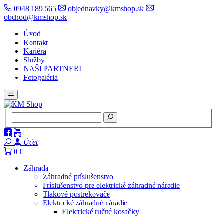
0948 189 565
objednavky@kmshop.sk
obchod@kmshop.sk
Úvod
Kontakt
Kariéra
Služby
NAŠI PARTNERI
Fotogaléria
Účet
0 €
Záhrada
Záhradné príslušenstvo
Príslušenstvo pre elektrické záhradné náradie
Tlakové postrekovače
Elektrické záhradné náradie
Elektrické ručné kosačky