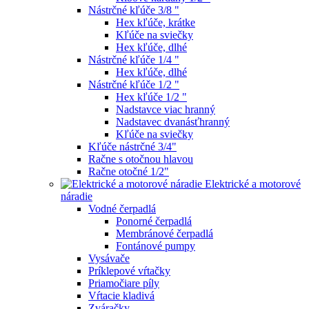
Nástrčné kľúče 3/8 "
Hex kľúče, krátke
Kľúče na sviečky
Hex kľúče, dlhé
Nástrčné kľúče 1/4 "
Hex kľúče, dlhé
Nástrčné kľúče 1/2 "
Hex kľúče 1/2 "
Nadstavce viac hranný
Nadstavec dvanásťhranný
Kľúče na sviečky
Kľúče nástrčné 3/4"
Račne s otočnou hlavou
Račne otočné 1/2"
Elektrické a motorové
náradie
Vodné čerpadlá
Ponorné čerpadlá
Membránové čerpadlá
Fontánové pumpy
Vysávače
Príklepové vŕtačky
Priamočiare píly
Vŕtacie kladivá
Zváračky