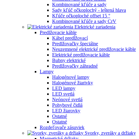
Kombinované kľúče a sady
Sady kľúč očkoplochý - leštená hlava
Kľúče očkoploché offset 15 °
Kombinované kľúče a sady CrV
Elektrické zariadenia
Predlžovacie káble
Kábel predĺžovací
Predlžovačky špeciálne
Neuzemnené elektrické predlžovacie káble
Elektrické predlžovacie káble
Bubny elektrické
Predlžovačky záhradné
Lampy
Halogénové lampy
Halogénové žiarivky
LED lampy
LED svetlá
Neónové svetlá
Pohybové čidlá
LED žiarovky
Ostatné
Ostatné
Rozdeľovače zásuviek
Svorky, zveráky a držiaky
Magnetické držiaky