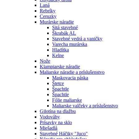
Laná
Rebríky
Ceruzky
Murárske náradie
Sitá stavebné
Škrabák AL
Stavebné vedrá a vaničky
Varecha murárska
Hladítka
Kelne
Nože
Klampiarske náradie
Maliarske náradie a príslušenstvo
Maskovacia páska
Štetce
Špachtle
Špachtle
Fólie maliarske
Maliarske valčeky a príslušenstvo
Gilotína na dlažbu
Vodováhy
Prísavky na sklo
Miešadlá
Stavebné Háčiky "Juco"