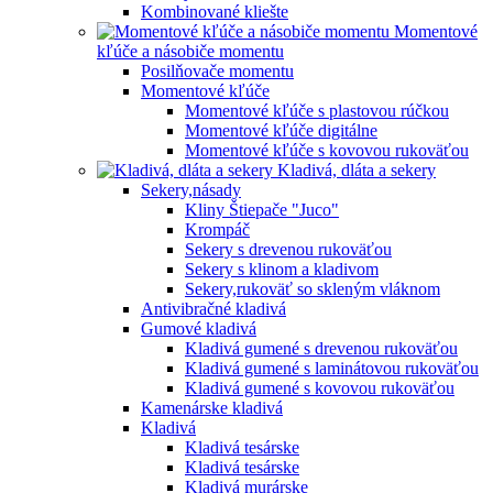
Kombinované kliešte
Momentové
kľúče a násobiče momentu
Posilňovače momentu
Momentové kľúče
Momentové kľúče s plastovou rúčkou
Momentové kľúče digitálne
Momentové kľúče s kovovou rukoväťou
Kladivá, dláta a sekery
Sekery,násady
Kliny Štiepače "Juco"
Krompáč
Sekery s drevenou rukoväťou
Sekery s klinom a kladivom
Sekery,rukoväť so skleným vláknom
Antivibračné kladivá
Gumové kladivá
Kladivá gumené s drevenou rukoväťou
Kladivá gumené s laminátovou rukoväťou
Kladivá gumené s kovovou rukoväťou
Kamenárske kladivá
Kladivá
Kladivá tesárske
Kladivá tesárske
Kladivá murárske