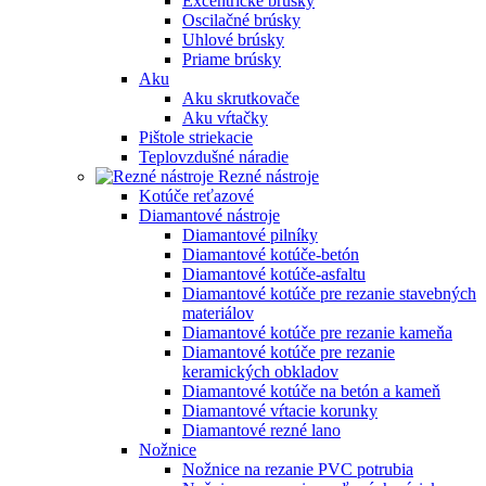
Excentrické brúsky
Oscilačné brúsky
Uhlové brúsky
Priame brúsky
Aku
Aku skrutkovače
Aku vŕtačky
Pištole striekacie
Teplovzdušné náradie
Rezné nástroje
Kotúče reťazové
Diamantové nástroje
Diamantové pilníky
Diamantové kotúče-betón
Diamantové kotúče-asfaltu
Diamantové kotúče pre rezanie stavebných
materiálov
Diamantové kotúče pre rezanie kameňa
Diamantové kotúče pre rezanie
keramických obkladov
Diamantové kotúče na betón a kameň
Diamantové vŕtacie korunky
Diamantové rezné lano
Nožnice
Nožnice na rezanie PVC potrubia