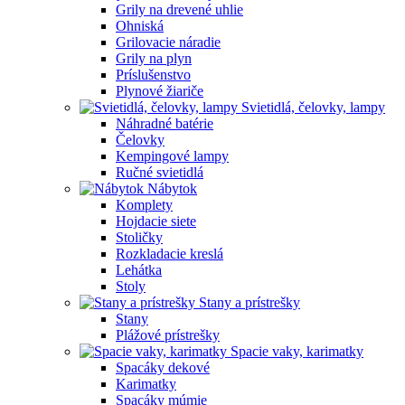
Grily na drevené uhlie
Ohniská
Grilovacie náradie
Grily na plyn
Príslušenstvo
Plynové žiariče
Svietidlá, čelovky, lampy
Náhradné batérie
Čelovky
Kempingové lampy
Ručné svietidlá
Nábytok
Komplety
Hojdacie siete
Stoličky
Rozkladacie kreslá
Lehátka
Stoly
Stany a prístrešky
Stany
Plážové prístrešky
Spacie vaky, karimatky
Spacáky dekové
Karimatky
Spacáky múmie