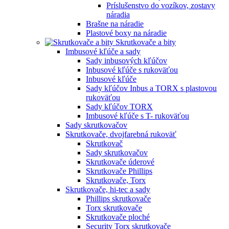
Príslušenstvo do vozíkov, zostavy
náradia
Brašne na náradie
Plastové boxy na náradie
Skrutkovače a bity
Imbusové kľúče a sady
Sady inbusových kľúčov
Inbusové kľúče s rukoväťou
Inbusové kľúče
Sady kľúčov Inbus a TORX s plastovou
rukoväťou
Sady kľúčov TORX
Imbusové kľúče s T- rukoväťou
Sady skrutkovačov
Skrutkovače, dvojfarebná rukoväť
Skrutkovač
Sady skrutkovačov
Skrutkovače úderové
Skrutkovače Phillips
Skrutkovače, Torx
Skrutkovače, hi-tec a sady
Phillips skrutkovače
Torx skrutkovače
Skrutkovače ploché
Security Torx skrutkovače