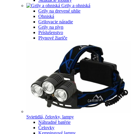
Skladacie lopatky
Grily a ohniská
Grily na drevené uhlie
Ohniská
Grilovacie náradie
Grily na plyn
Príslušenstvo
Plynové žiariče
Svietidlá, čelovky, lampy
Náhradné batérie
Čelovky
Kempingové lampy