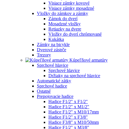
Visiace zámky kovové
Visiace zámky mosadzné
Vložky do zámkov a zámky
Zámok do dverí
Mosadzné vložky
Retiazky na dvere
Vložky do dverí chrómované
Kukátka
Zámky na bicykle
Dverové zástrče
Trezory
Kúpeľňové armatúry
Sprchové hlavice
Sprchové hlavice
Držiaky na sprchové hlavice
Automatické zátky
Sprchové hadice
Ostatné
Prepojovacie hadice
Hadice F1/2" x F1/2"
Hadice F1/2" x M1/2"
Hadice F1/2" x M10/17mm
Hadice F1/2" x F3/8"
Hadice F3/8" x M10/50mm
Hadice F1/2" x M3/8"