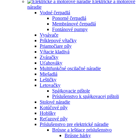
Elektrické a motorové
náradie
Vodné čerpadlá
Ponorné čerpadlá
Membránové čerpadlá
Fontánové pumpy
Vysávače
Príklepové vŕtačky
Priamočiare píly
Vŕtacie kladivá
Zváračky
Uťahováky
Multifunkčné oscilačné náradie
Miešadlá
Leštičky
Letovačky
Spájkovacie pištole
Príslušenstvo k spájkovacej pištoli
Stolové náradie
Kotúčové píly
Hoblíky
Reťazové píly
Príslušenstvo pre elektrické náradie
Brúsne a leštiace príslušenstvo
Brúsne hárky