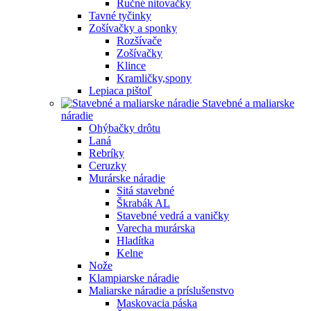
Ručné nitovačky
Tavné tyčinky
Zošívačky a sponky
Rozšívače
Zošívačky
Klince
Kramličky,spony
Lepiaca pištoľ
Stavebné a maliarske
náradie
Ohýbačky drôtu
Laná
Rebríky
Ceruzky
Murárske náradie
Sitá stavebné
Škrabák AL
Stavebné vedrá a vaničky
Varecha murárska
Hladítka
Kelne
Nože
Klampiarske náradie
Maliarske náradie a príslušenstvo
Maskovacia páska