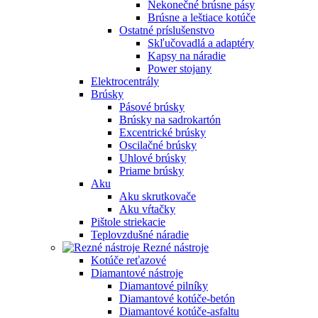
Nekonečné brúsne pásy
Brúsne a leštiace kotúče
Ostatné príslušenstvo
Skľučovadlá a adaptéry
Kapsy na náradie
Power stojany
Elektrocentrály
Brúsky
Pásové brúsky
Brúsky na sadrokartón
Excentrické brúsky
Oscilačné brúsky
Uhlové brúsky
Priame brúsky
Aku
Aku skrutkovače
Aku vŕtačky
Pištole striekacie
Teplovzdušné náradie
Rezné nástroje
Kotúče reťazové
Diamantové nástroje
Diamantové pilníky
Diamantové kotúče-betón
Diamantové kotúče-asfaltu