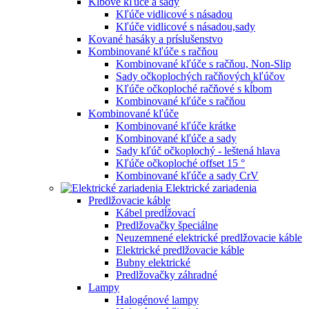
Kĺbové kľúče a sady
Kľúče vidlicové s násadou
Kľúče vidlicové s násadou,sady
Kované hasáky a príslušenstvo
Kombinované kľúče s račňou
Kombinované kľúče s račňou, Non-Slip
Sady očkoplochých račňových kľúčov
Kľúče očkoploché račňové s kĺbom
Kombinované kľúče s račňou
Kombinované kľúče
Kombinované kľúče krátke
Kombinované kľúče a sady
Sady kľúč očkoplochý - leštená hlava
Kľúče očkoploché offset 15 °
Kombinované kľúče a sady CrV
Elektrické zariadenia
Predlžovacie káble
Kábel predĺžovací
Predlžovačky špeciálne
Neuzemnené elektrické predlžovacie káble
Elektrické predlžovacie káble
Bubny elektrické
Predlžovačky záhradné
Lampy
Halogénové lampy