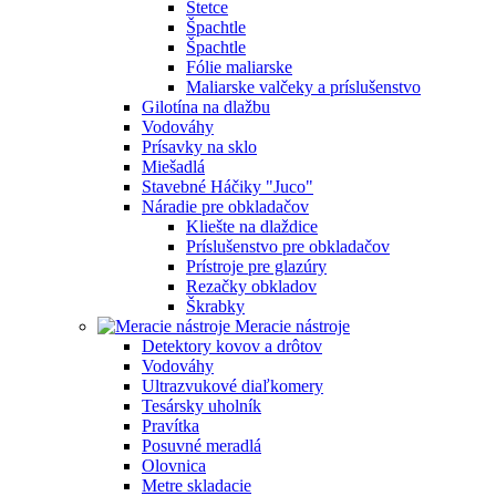
Štetce
Špachtle
Špachtle
Fólie maliarske
Maliarske valčeky a príslušenstvo
Gilotína na dlažbu
Vodováhy
Prísavky na sklo
Miešadlá
Stavebné Háčiky "Juco"
Náradie pre obkladačov
Kliešte na dlaždice
Príslušenstvo pre obkladačov
Prístroje pre glazúry
Rezačky obkladov
Škrabky
Meracie nástroje
Detektory kovov a drôtov
Vodováhy
Ultrazvukové diaľkomery
Tesársky uholník
Pravítka
Posuvné meradlá
Olovnica
Metre skladacie