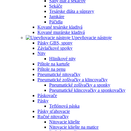
Sady dlát a sekáčov
Sekáče
Tesárske dláta a súpravy
Jamkáre
Páčidla
Kované tesárske kladivá
Kované murárske kladivá
Upevňovacie nástroje
Pásky GBS, spony
Závlačkové spojky
Nity
Hliníkové nity
Pištole na kartuše
Pištole na penu
Pneumatické nitovačky
Pneumatické zošívačky a klincovačky
Pneumatické zošívačky a sponky
Pneumatické klincovačky a sponkovačky
Páskovače
Pásky
Teflónová páska
Pásky sťahovacie
Ručné nitovačky
Nitovacie kliešte
Nitovacie kliešte na matice