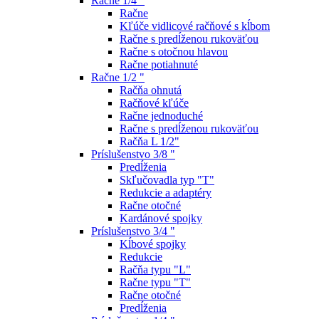
Račne 1/4 "
Račne
Kľúče vidlicové račňové s kĺbom
Račne s predĺženou rukoväťou
Račne s otočnou hlavou
Račne potiahnuté
Račne 1/2 "
Račňa ohnutá
Račňové kľúče
Račne jednoduché
Račne s predĺženou rukoväťou
Račňa L 1/2"
Príslušenstvo 3/8 "
Predĺženia
Skľučovadla typ "T"
Redukcie a adaptéry
Račne otočné
Kardánové spojky
Príslušenstvo 3/4 "
Kĺbové spojky
Redukcie
Račňa typu "L"
Račne typu "T"
Račne otočné
Predĺženia