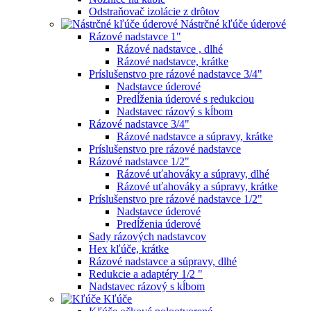
Odstraňovač izolácie z drôtov
Nástrčné kľúče úderové
Rázové nadstavce 1"
Rázové nadstavce , dlhé
Rázové nadstavce, krátke
Príslušenstvo pre rázové nadstavce 3/4"
Nadstavce úderové
Predĺženia úderové s redukciou
Nadstavec rázový s kĺbom
Rázové nadstavce 3/4"
Rázové nadstavce a súpravy, krátke
Príslušenstvo pre rázové nadstavce
Rázové nadstavce 1/2"
Rázové uťahováky a súpravy, dlhé
Rázové uťahováky a súpravy, krátke
Príslušenstvo pre rázové nadstavce 1/2"
Nadstavce úderové
Predĺženia úderové
Sady rázových nadstavcov
Hex kľúče, krátke
Rázové nadstavce a súpravy, dlhé
Redukcie a adaptéry 1/2 "
Nadstavec rázový s kĺbom
Kľúče