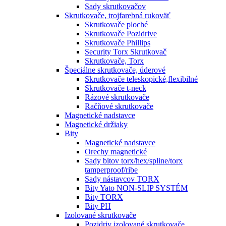
Sady skrutkovačov
Skrutkovače, trojfarebná rukoväť
Skrutkovače ploché
Skrutkovače Pozidrive
Skrutkovače Phillips
Security Torx Skrutkovač
Skrutkovače, Torx
Špeciálne skrutkovače, úderové
Skrutkovače teleskopické,flexibilné
Skrutkovače t-neck
Rázové skrutkovače
Račňové skrutkovače
Magnetické nadstavce
Magnetické držiaky
Bity
Magnetické nadstavce
Orechy magnetické
Sady bitov torx/hex/spline/torx
tamperproof/ribe
Sady nástavcov TORX
Bity Yato NON-SLIP SYSTÉM
Bity TORX
Bity PH
Izolované skrutkovače
Pozidriv izolované skrutkovače