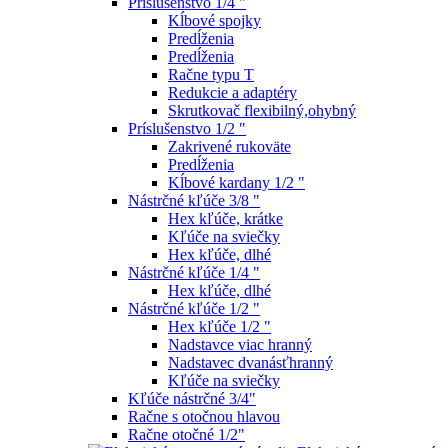
Príslušenstvo 1/4 "
Kĺbové spojky
Predĺženia
Predĺženia
Račne typu T
Redukcie a adaptéry
Skrutkovač flexibilný,ohybný
Príslušenstvo 1/2 "
Zakrivené rukoväte
Predĺženia
Kĺbové kardany 1/2 "
Nástrčné kľúče 3/8 "
Hex kľúče, krátke
Kľúče na sviečky
Hex kľúče, dlhé
Nástrčné kľúče 1/4 "
Hex kľúče, dlhé
Nástrčné kľúče 1/2 "
Hex kľúče 1/2 "
Nadstavce viac hranný
Nadstavec dvanásťhranný
Kľúče na sviečky
Kľúče nástrčné 3/4"
Račne s otočnou hlavou
Račne otočné 1/2"