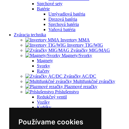
Sprchové sety
Batérie
Umývadlová batéria
Drezová batéria
Sprchová batéria
Vaňová batéria
Zváracia technika
Invertory MMA
Invertory TIG/WIG
Zváračky MIG/MAG
Magnety/Svorky
Magnety
Svorky
Račety
Zváračky AC/DC
Multifunkčné zváračky
Plazmové rezačky
Príslušenstvo
Redukčný ventil
Vozíky
Kufríky
Zváracie horáky
Zváracie masky
Používame cookies
Zváracie káble
Zváracie drôty