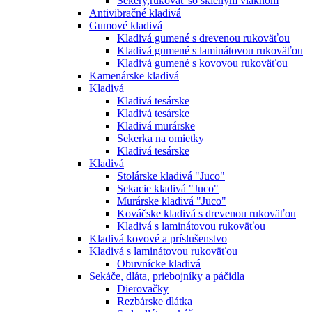
Sekery,rukoväť so skleným vláknom
Antivibračné kladivá
Gumové kladivá
Kladivá gumené s drevenou rukoväťou
Kladivá gumené s laminátovou rukoväťou
Kladivá gumené s kovovou rukoväťou
Kamenárske kladivá
Kladivá
Kladivá tesárske
Kladivá tesárske
Kladivá murárske
Sekerka na omietky
Kladivá tesárske
Kladivá
Stolárske kladivá "Juco"
Sekacie kladivá "Juco"
Murárske kladivá "Juco"
Kováčske kladivá s drevenou rukoväťou
Kladivá s laminátovou rukoväťou
Kladivá kovové a príslušenstvo
Kladivá s laminátovou rukoväťou
Obuvnícke kladivá
Sekáče, dláta, priebojníky a páčidla
Dierovačky
Rezbárske dlátka