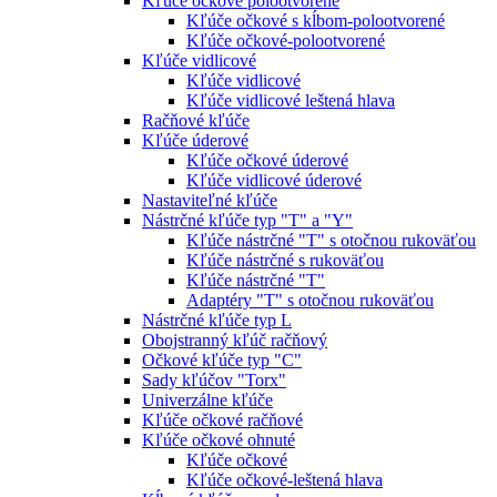
Kľúče očkové polootvorené
Kľúče očkové s kĺbom-polootvorené
Kľúče očkové-polootvorené
Kľúče vidlicové
Kľúče vidlicové
Kľúče vidlicové leštená hlava
Račňové kľúče
Kľúče úderové
Kľúče očkové úderové
Kľúče vidlicové úderové
Nastaviteľné kľúče
Nástrčné kľúče typ "T" a "Y"
Kľúče nástrčné "T" s otočnou rukoväťou
Kľúče nástrčné s rukoväťou
Kľúče nástrčné "T"
Adaptéry "T" s otočnou rukoväťou
Nástrčné kľúče typ L
Obojstranný kľúč račňový
Očkové kľúče typ "C"
Sady kľúčov "Torx"
Univerzálne kľúče
Kľúče očkové račňové
Kľúče očkové ohnuté
Kľúče očkové
Kľúče očkové-leštená hlava