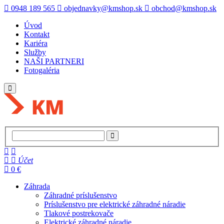
0948 189 565
objednavky@kmshop.sk
obchod@kmshop.sk
Úvod
Kontakt
Kariéra
Služby
NAŠI PARTNERI
Fotogaléria
Účet
0 €
Záhrada
Záhradné príslušenstvo
Príslušenstvo pre elektrické záhradné náradie
Tlakové postrekovače
Elektrické záhradné náradie