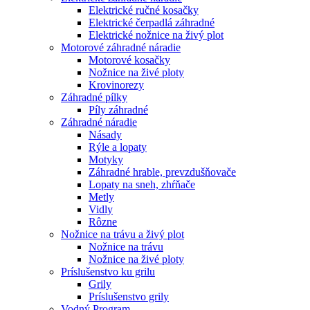
Elektrické ručné kosačky
Elektrické čerpadlá záhradné
Elektrické nožnice na živý plot
Motorové záhradné náradie
Motorové kosačky
Nožnice na živé ploty
Krovinorezy
Záhradné pílky
Píly záhradné
Záhradné náradie
Násady
Rýle a lopaty
Motyky
Záhradné hrable, prevzdušňovače
Lopaty na sneh, zhŕňače
Metly
Vidly
Rôzne
Nožnice na trávu a živý plot
Nožnice na trávu
Nožnice na živé ploty
Príslušenstvo ku grilu
Grily
Príslušenstvo grily
Vodný Program