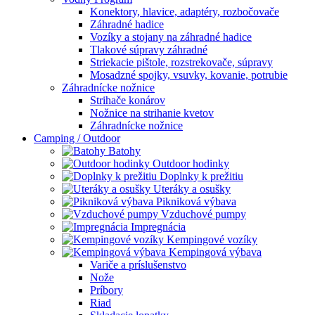
Konektory, hlavice, adaptéry, rozbočovače
Záhradné hadice
Vozíky a stojany na záhradné hadice
Tlakové súpravy záhradné
Striekacie pištole, rozstrekovače, súpravy
Mosadzné spojky, vsuvky, kovanie, potrubie
Záhradnícke nožnice
Strihače konárov
Nožnice na strihanie kvetov
Záhradnícke nožnice
Camping / Outdoor
Batohy
Outdoor hodinky
Doplnky k prežitiu
Uteráky a osušky
Pikniková výbava
Vzduchové pumpy
Impregnácia
Kempingové vozíky
Kempingová výbava
Variče a príslušenstvo
Nože
Príbory
Riad