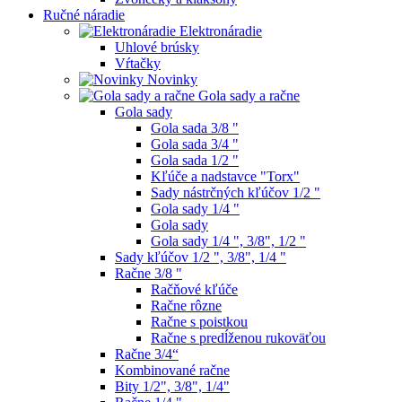
Ručné náradie
Elektronáradie
Uhlové brúsky
Vŕtačky
Novinky
Gola sady a račne
Gola sady
Gola sada 3/8 "
Gola sada 3/4 "
Gola sada 1/2 "
Kľúče a nadstavce "Torx"
Sady nástrčných kľúčov 1/2 "
Gola sady 1/4 "
Gola sady
Gola sady 1/4 ", 3/8", 1/2 "
Sady kľúčov 1/2 ", 3/8", 1/4 "
Račne 3/8 "
Račňové kľúče
Račne rôzne
Račne s poistkou
Račne s predĺženou rukoväťou
Račne 3/4“
Kombinované račne
Bity 1/2", 3/8", 1/4"