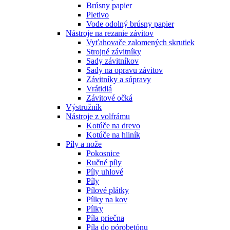
Brúsny papier
Pletivo
Vode odolný brúsny papier
Nástroje na rezanie závitov
Vyťahovače zalomených skrutiek
Strojné závitníky
Sady závitníkov
Sady na opravu závitov
Závitníky a súpravy
Vrátidlá
Závitové očká
Výstružník
Nástroje z volfrámu
Kotúče na drevo
Kotúče na hliník
Píly a nože
Pokosnice
Ručné píly
Píly uhlové
Píly
Pílové plátky
Pílky na kov
Pílky
Píla priečna
Píla do pórobetónu