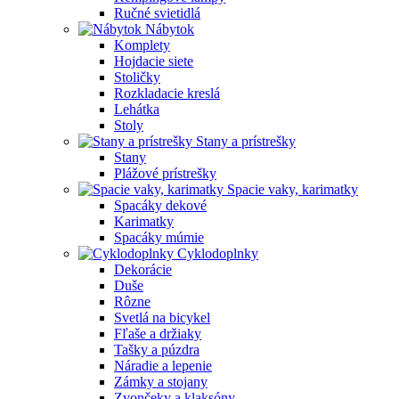
Ručné svietidlá
Nábytok
Komplety
Hojdacie siete
Stoličky
Rozkladacie kreslá
Lehátka
Stoly
Stany a prístrešky
Stany
Plážové prístrešky
Spacie vaky, karimatky
Spacáky dekové
Karimatky
Spacáky múmie
Cyklodoplnky
Dekorácie
Duše
Rôzne
Svetlá na bicykel
Fľaše a držiaky
Tašky a púzdra
Náradie a lepenie
Zámky a stojany
Zvončeky a klaksóny