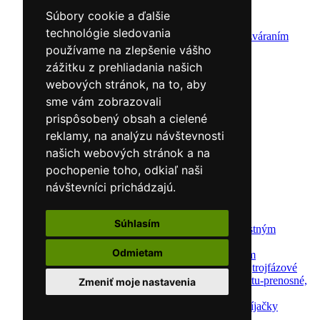
CNC rezacie stroje
Súbory cookie a ďalšie
Elektródy
technológie sledovania
Ochrana pred zváraním
Predohrev / Žíhanie
používame na zlepšenie vášho
Polohovacie systémy
zážitku z prehliadania našich
Indukčný ohrev
webových stránok, na to, aby
Auto náradie a vybavenie servisov
Lakernícke stojany
sme vám zobrazovali
Nabíjačky a testery
prispôsobený obsah a cielené
Navijaky
reklamy, na analýzu návštevnosti
Navijaky ručné
Navijaky elektrické
našich webových stránok a na
Reťazové kladkostroje
pochopenie toho, odkiaľ naši
Náradie pre uloženie brzdového systému
návštevníci prichádzajú.
Nástroje pre autookná
Nabíjačky/Štartéry
Automatické nabíjačky
Súhlasím
Automatické nabíjačky s bezpečnostným
automatickým štartom
Odmietam
Nabíjačky/Štartéry s bezpečnostným
automatickým štartom-jednofázové,trojfázové
Dielenské nabíjačky s funkciou štartu-prenosné,
Zmeniť moje nastavenia
pojazdné
Mikroprocesorové automatické nabíjačky
Dielenské nabíjačky