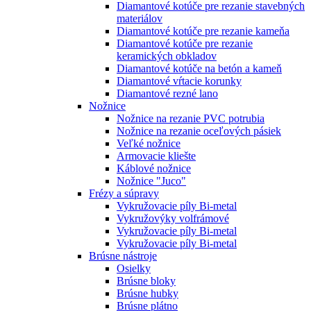
Diamantové kotúče pre rezanie stavebných
materiálov
Diamantové kotúče pre rezanie kameňa
Diamantové kotúče pre rezanie
keramických obkladov
Diamantové kotúče na betón a kameň
Diamantové vŕtacie korunky
Diamantové rezné lano
Nožnice
Nožnice na rezanie PVC potrubia
Nožnice na rezanie oceľových pásiek
Veľké nožnice
Armovacie kliešte
Káblové nožnice
Nožnice "Juco"
Frézy a súpravy
Vykružovacie píly Bi-metal
Vykružovýky volfrámové
Vykružovacie píly Bi-metal
Vykružovacie píly Bi-metal
Brúsne nástroje
Osielky
Brúsne bloky
Brúsne hubky
Brúsne plátno