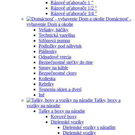
Rázové uťahovače 1 "
Rázové uťahovače 1/2 "
Rázové uťahovače 3/4 "
Domácnosť -
vybavenie Dom a okolie
Vešiaky, háčiky
Technická vazelína
Sifónová pumpa
Podložky pod nábytok
Pláštenky
Odpadové vrecia
Bezpečnostné sieťky do rine
Spony na káble
Bezpečnostné clony
Kolieska
Rebríky
Tesnenia okien a dverí
Iné
Tašky, boxy a
vozíky na náradie
Tašky a boxy na náradie
Kovové boxy
Dielenské vozíky
Dielenské vozíky s náradím
Dielenské vozíky