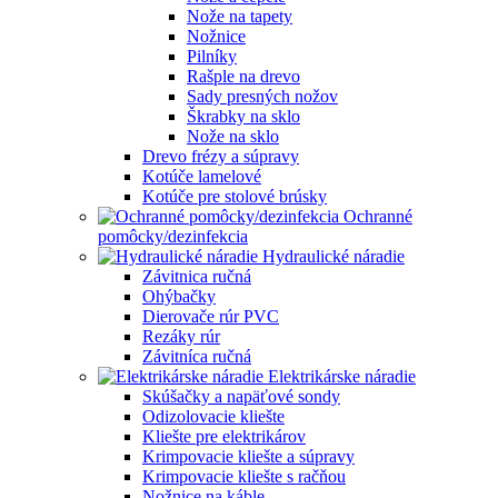
Nože na tapety
Nožnice
Pilníky
Rašple na drevo
Sady presných nožov
Škrabky na sklo
Nože na sklo
Drevo frézy a súpravy
Kotúče lamelové
Kotúče pre stolové brúsky
Ochranné
pomôcky/dezinfekcia
Hydraulické náradie
Závitnica ručná
Ohýbačky
Dierovače rúr PVC
Rezáky rúr
Závitníca ručná
Elektrikárske náradie
Skúšačky a napäťové sondy
Odizolovacie kliešte
Kliešte pre elektrikárov
Krimpovacie kliešte a súpravy
Krimpovacie kliešte s račňou
Nožnice na káble