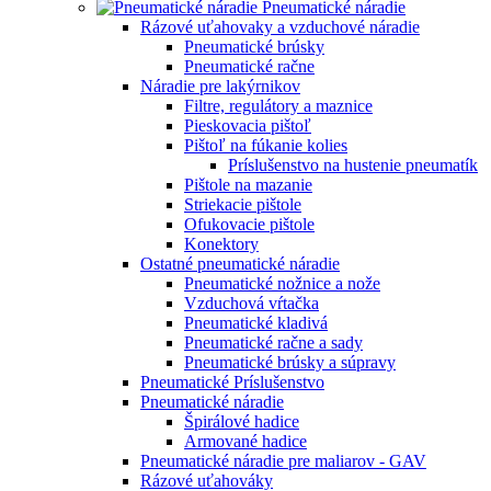
Pneumatické náradie
Rázové uťahovaky a vzduchové náradie
Pneumatické brúsky
Pneumatické račne
Náradie pre lakýrnikov
Filtre, regulátory a maznice
Pieskovacia pištoľ
Pištoľ na fúkanie kolies
Príslušenstvo na hustenie pneumatík
Pištole na mazanie
Striekacie pištole
Ofukovacie pištole
Konektory
Ostatné pneumatické náradie
Pneumatické nožnice a nože
Vzduchová vŕtačka
Pneumatické kladivá
Pneumatické račne a sady
Pneumatické brúsky a súpravy
Pneumatické Príslušenstvo
Pneumatické náradie
Špirálové hadice
Armované hadice
Pneumatické náradie pre maliarov - GAV
Rázové uťahováky