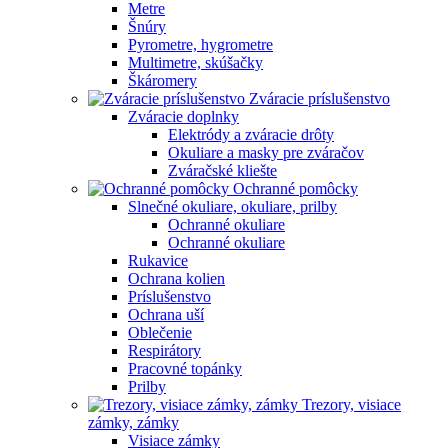
Metre
Šnúry
Pyrometre, hygrometre
Multimetre, skúšačky
Škáromery
Zváracie príslušenstvo
Zváracie doplnky
Elektródy a zváracie drôty
Okuliare a masky pre zváračov
Zváračské kliešte
Ochranné pomôcky
Slnečné okuliare, okuliare, prilby
Ochranné okuliare
Ochranné okuliare
Rukavice
Ochrana kolien
Príslušenstvo
Ochrana uší
Oblečenie
Respirátory
Pracovné topánky
Prilby
Trezory, visiace
zámky, zámky
Visiace zámky