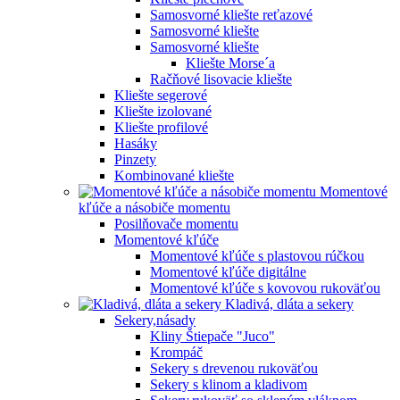
Samosvorné kliešte reťazové
Samosvorné kliešte
Samosvorné kliešte
Kliešte Morse´a
Račňové lisovacie kliešte
Kliešte segerové
Kliešte izolované
Kliešte profilové
Hasáky
Pinzety
Kombinované kliešte
Momentové
kľúče a násobiče momentu
Posilňovače momentu
Momentové kľúče
Momentové kľúče s plastovou rúčkou
Momentové kľúče digitálne
Momentové kľúče s kovovou rukoväťou
Kladivá, dláta a sekery
Sekery,násady
Kliny Štiepače "Juco"
Krompáč
Sekery s drevenou rukoväťou
Sekery s klinom a kladivom