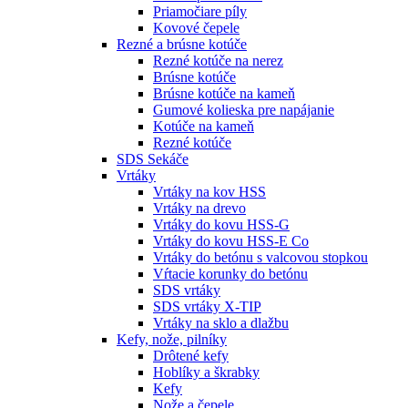
Priamočiare píly
Kovové čepele
Rezné a brúsne kotúče
Rezné kotúče na nerez
Brúsne kotúče
Brúsne kotúče na kameň
Gumové kolieska pre napájanie
Kotúče na kameň
Rezné kotúče
SDS Sekáče
Vrtáky
Vrtáky na kov HSS
Vrtáky na drevo
Vrtáky do kovu HSS-G
Vrtáky do kovu HSS-E Co
Vrtáky do betónu s valcovou stopkou
Vŕtacie korunky do betónu
SDS vrtáky
SDS vrtáky X-TIP
Vrtáky na sklo a dlažbu
Kefy, nože, pilníky
Drôtené kefy
Hoblíky a škrabky
Kefy
Nože a čepele