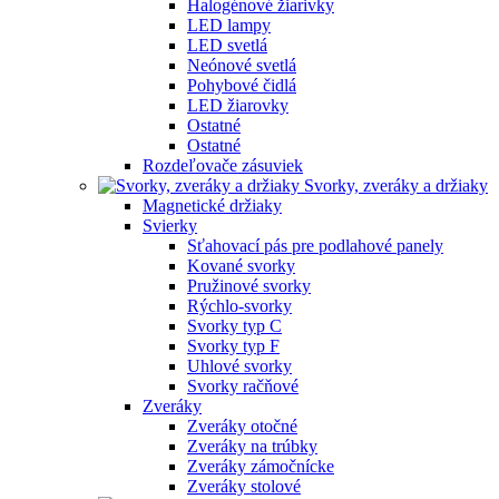
Halogénové žiarivky
LED lampy
LED svetlá
Neónové svetlá
Pohybové čidlá
LED žiarovky
Ostatné
Ostatné
Rozdeľovače zásuviek
Svorky, zveráky a držiaky
Magnetické držiaky
Svierky
Sťahovací pás pre podlahové panely
Kované svorky
Pružinové svorky
Rýchlo-svorky
Svorky typ C
Svorky typ F
Uhlové svorky
Svorky račňové
Zveráky
Zveráky otočné
Zveráky na trúbky
Zveráky zámočnícke
Zveráky stolové