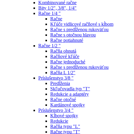
Kombinované račne
Bity 1/2", 3/8", 1/4"
Račne 1/4 "
Račne
Kľúče vidlicové račňové s kĺbom
Račne s predĺženou rukoväťou
Račne s otočnou hlavou
Račne potiahnuté
Račne 1/2 "
Račňa ohnutá
Račňové kľúče
Račne jednoduché
Račne s predĺženou rukoväťou
Račňa L 1/2"
Príslušenstvo 3/8 "
Predĺženia
Skľučovadla typ "T"
Redukcie a adaptéry
Račne otočné
Kardánové spojky
Príslušenstvo 3/4 "
Kĺbové spojky
Redukcie
Račňa typu "L"
Račne typu "T"