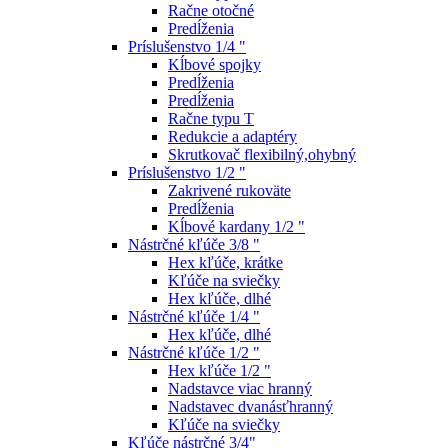
Račne otočné
Predĺženia
Príslušenstvo 1/4 "
Kĺbové spojky
Predĺženia
Predĺženia
Račne typu T
Redukcie a adaptéry
Skrutkovač flexibilný,ohybný
Príslušenstvo 1/2 "
Zakrivené rukoväte
Predĺženia
Kĺbové kardany 1/2 "
Nástrčné kľúče 3/8 "
Hex kľúče, krátke
Kľúče na sviečky
Hex kľúče, dlhé
Nástrčné kľúče 1/4 "
Hex kľúče, dlhé
Nástrčné kľúče 1/2 "
Hex kľúče 1/2 "
Nadstavce viac hranný
Nadstavec dvanásťhranný
Kľúče na sviečky
Kľúče nástrčné 3/4"