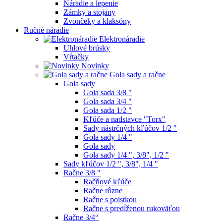
Náradie a lepenie
Zámky a stojany
Zvončeky a klaksóny
Ručné náradie
Elektronáradie
Uhlové brúsky
Vŕtačky
Novinky
Gola sady a račne
Gola sady
Gola sada 3/8 "
Gola sada 3/4 "
Gola sada 1/2 "
Kľúče a nadstavce "Torx"
Sady nástrčných kľúčov 1/2 "
Gola sady 1/4 "
Gola sady
Gola sady 1/4 ", 3/8", 1/2 "
Sady kľúčov 1/2 ", 3/8", 1/4 "
Račne 3/8 "
Račňové kľúče
Račne rôzne
Račne s poistkou
Račne s predĺženou rukoväťou
Račne 3/4“