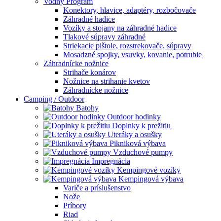
Vodný Program
Konektory, hlavice, adaptéry, rozbočovače
Záhradné hadice
Vozíky a stojany na záhradné hadice
Tlakové súpravy záhradné
Striekacie pištole, rozstrekovače, súpravy
Mosadzné spojky, vsuvky, kovanie, potrubie
Záhradnícke nožnice
Strihače konárov
Nožnice na strihanie kvetov
Záhradnícke nožnice
Camping / Outdoor
Batohy
Outdoor hodinky
Doplnky k prežitiu
Uteráky a osušky
Pikniková výbava
Vzduchové pumpy
Impregnácia
Kempingové vozíky
Kempingová výbava
Variče a príslušenstvo
Nože
Príbory
Riad