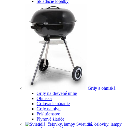
Skladacie lopatky
Grily a ohniská
Grily na drevené uhlie
Ohniská
Grilovacie náradie
Grily na plyn
Príslušenstvo
Plynové žiariče
Svietidlá, čelovky, lampy