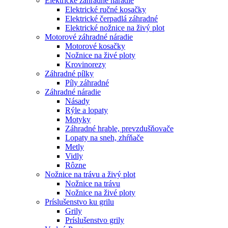
Elektrické záhradné náradie
Elektrické ručné kosačky
Elektrické čerpadlá záhradné
Elektrické nožnice na živý plot
Motorové záhradné náradie
Motorové kosačky
Nožnice na živé ploty
Krovinorezy
Záhradné pílky
Píly záhradné
Záhradné náradie
Násady
Rýle a lopaty
Motyky
Záhradné hrable, prevzdušňovače
Lopaty na sneh, zhŕňače
Metly
Vidly
Rôzne
Nožnice na trávu a živý plot
Nožnice na trávu
Nožnice na živé ploty
Príslušenstvo ku grilu
Grily
Príslušenstvo grily