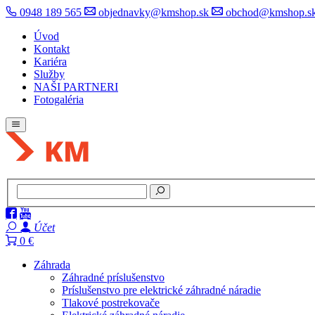
0948 189 565
objednavky@kmshop.sk
obchod@kmshop.s
Úvod
Kontakt
Kariéra
Služby
NAŠI PARTNERI
Fotogaléria
Účet
0 €
Záhrada
Záhradné príslušenstvo
Príslušenstvo pre elektrické záhradné náradie
Tlakové postrekovače