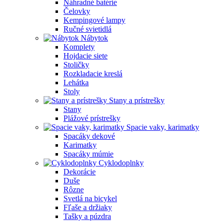
Náhradné batérie
Čelovky
Kempingové lampy
Ručné svietidlá
Nábytok
Komplety
Hojdacie siete
Stoličky
Rozkladacie kreslá
Lehátka
Stoly
Stany a prístrešky
Stany
Plážové prístrešky
Spacie vaky, karimatky
Spacáky dekové
Karimatky
Spacáky múmie
Cyklodoplnky
Dekorácie
Duše
Rôzne
Svetlá na bicykel
Fľaše a držiaky
Tašky a púzdra