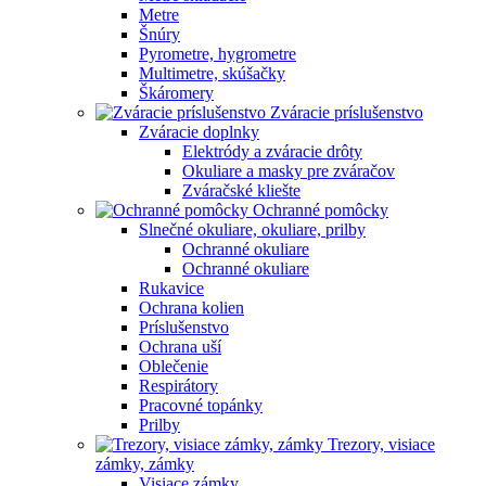
Metre
Šnúry
Pyrometre, hygrometre
Multimetre, skúšačky
Škáromery
Zváracie príslušenstvo
Zváracie doplnky
Elektródy a zváracie drôty
Okuliare a masky pre zváračov
Zváračské kliešte
Ochranné pomôcky
Slnečné okuliare, okuliare, prilby
Ochranné okuliare
Ochranné okuliare
Rukavice
Ochrana kolien
Príslušenstvo
Ochrana uší
Oblečenie
Respirátory
Pracovné topánky
Prilby
Trezory, visiace
zámky, zámky
Visiace zámky