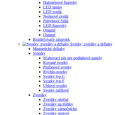
Halogénové žiarivky
LED lampy
LED svetlá
Neónové svetlá
Pohybové čidlá
LED žiarovky
Ostatné
Ostatné
Rozdeľovače zásuviek
Svorky, zveráky a držiaky
Magnetické držiaky
Svierky
Sťahovací pás pre podlahové panely
Kované svorky
Pružinové svorky
Rýchlo-svorky
Svorky typ C
Svorky typ F
Uhlové svorky
Svorky račňové
Zveráky
Zveráky otočné
Zveráky na trúbky
Zveráky zámočnícke
Zveráky stolové