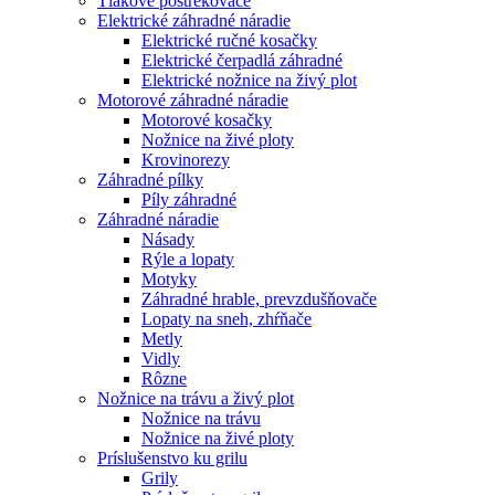
Tlakové postrekovače
Elektrické záhradné náradie
Elektrické ručné kosačky
Elektrické čerpadlá záhradné
Elektrické nožnice na živý plot
Motorové záhradné náradie
Motorové kosačky
Nožnice na živé ploty
Krovinorezy
Záhradné pílky
Píly záhradné
Záhradné náradie
Násady
Rýle a lopaty
Motyky
Záhradné hrable, prevzdušňovače
Lopaty na sneh, zhŕňače
Metly
Vidly
Rôzne
Nožnice na trávu a živý plot
Nožnice na trávu
Nožnice na živé ploty
Príslušenstvo ku grilu
Grily