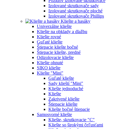
Pozidriv izolované skrutkovače
Izolované skrutkovače sady
Izolované skrutkovače ploché
Izolované skrutkovače Phillips
Kliešte a hasáky
Univerzálne kliešte
Kliešte na obklady a dlažbu
Kliešte rovné
Guľaté kliešte
Štiepacie kliešte bočné
Štiepacie kliešte, predné
Odizolovacie kliešte
Kliešte ohnuté
SIKO kliešte
Kliešte "Mini"
Guľaté kliešte
Sady klieští "Mini"
Kliešte jednoduché
Kliešte
Zakrivené kliešte
Štiepacie kliešte
Kliešte bočné štiepacie
Samosvorné kliešte
Kliešte, skrutkovacie "C"
Kliešte so širokými čeľusťami