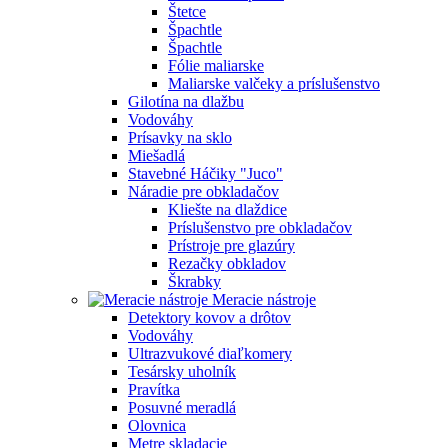
Štetce
Špachtle
Špachtle
Fólie maliarske
Maliarske valčeky a príslušenstvo
Gilotína na dlažbu
Vodováhy
Prísavky na sklo
Miešadlá
Stavebné Háčiky "Juco"
Náradie pre obkladačov
Kliešte na dlaždice
Príslušenstvo pre obkladačov
Prístroje pre glazúry
Rezačky obkladov
Škrabky
Meracie nástroje
Detektory kovov a drôtov
Vodováhy
Ultrazvukové diaľkomery
Tesársky uholník
Pravítka
Posuvné meradlá
Olovnica
Metre skladacie