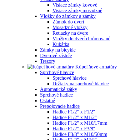
Visiace zámky kovové
Visiace zámky mosadzné
Vložky do zámkov a zámky
Zámok do dverí
Mosadzné vložky
Retiazky na dvere
Vložky do dverí chrómované
Kukátka
Zámky na bicykle
Dverové zástrče
Trezory
Kúpeľňové armatúry
Sprchové hlavice
Sprchové hlavice
Držiaky na sprchové hlavice
Automatické zátky
Sprchové hadice
Ostatné
Prepojovacie hadice
Hadice F1/2" x F1/2"
Hadice F1/2" x M1/2"
Hadice F1/2" x M10/17mm
Hadice F1/2" x F3/8"
Hadice F3/8" x M10/50mm
Hadice F1/2" x M3/8"