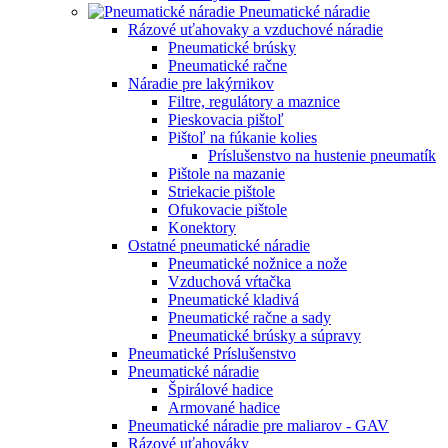
Pneumatické náradie
Rázové uťahovaky a vzduchové náradie
Pneumatické brúsky
Pneumatické račne
Náradie pre lakýrnikov
Filtre, regulátory a maznice
Pieskovacia pištoľ
Pištoľ na fúkanie kolies
Príslušenstvo na hustenie pneumatík
Pištole na mazanie
Striekacie pištole
Ofukovacie pištole
Konektory
Ostatné pneumatické náradie
Pneumatické nožnice a nože
Vzduchová vŕtačka
Pneumatické kladivá
Pneumatické račne a sady
Pneumatické brúsky a súpravy
Pneumatické Príslušenstvo
Pneumatické náradie
Špirálové hadice
Armované hadice
Pneumatické náradie pre maliarov - GAV
Rázové uťahováky