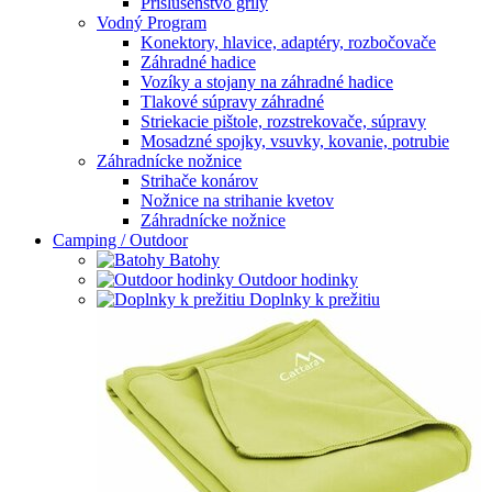
Príslušenstvo grily
Vodný Program
Konektory, hlavice, adaptéry, rozbočovače
Záhradné hadice
Vozíky a stojany na záhradné hadice
Tlakové súpravy záhradné
Striekacie pištole, rozstrekovače, súpravy
Mosadzné spojky, vsuvky, kovanie, potrubie
Záhradnícke nožnice
Strihače konárov
Nožnice na strihanie kvetov
Záhradnícke nožnice
Camping / Outdoor
Batohy
Outdoor hodinky
Doplnky k prežitiu