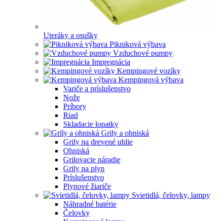
Uteráky a osušky
Pikniková výbava
Vzduchové pumpy
Impregnácia
Kempingové vozíky
Kempingová výbava
Variče a príslušenstvo
Nože
Príbory
Riad
Skladacie lopatky
Grily a ohniská
Grily na drevené uhlie
Ohniská
Grilovacie náradie
Grily na plyn
Príslušenstvo
Plynové žiariče
Svietidlá, čelovky, lampy
Náhradné batérie
Čelovky