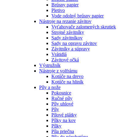
Brúsny papier
Pletivo
Vode odolný brúsny papier
Nástroje na rezanie závitov
Vyťahovače zalomených skrutiek
Strojné závitníky
Sady závitníkov
Sady na opravu závitov
Závitníky a súpravy
Vrátidlá
Závitové očká
Výstružník
Nástroje z volfrámu
Kotúče na drevo
Kotúče na hliník
Píly a nože
Pokosnice
Ručné píly
Píly uhlové
Píly
Pílové plátky
Pílky na kov
Pílky
Píla priečna
Píla do pórobetónu