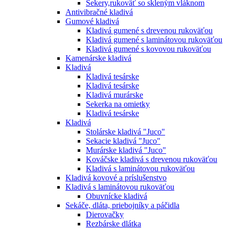
Sekery,rukoväť so skleným vláknom
Antivibračné kladivá
Gumové kladivá
Kladivá gumené s drevenou rukoväťou
Kladivá gumené s laminátovou rukoväťou
Kladivá gumené s kovovou rukoväťou
Kamenárske kladivá
Kladivá
Kladivá tesárske
Kladivá tesárske
Kladivá murárske
Sekerka na omietky
Kladivá tesárske
Kladivá
Stolárske kladivá "Juco"
Sekacie kladivá "Juco"
Murárske kladivá "Juco"
Kováčske kladivá s drevenou rukoväťou
Kladivá s laminátovou rukoväťou
Kladivá kovové a príslušenstvo
Kladivá s laminátovou rukoväťou
Obuvnícke kladivá
Sekáče, dláta, priebojníky a páčidla
Dierovačky
Rezbárske dlátka