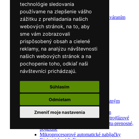
Zváracie drôty
technológie sledovania
CNC rezacie stroje
používame na zlepšenie vášho
Elektródy
Ochrana pred zváraním
zážitku z prehliadania našich
Predohrev / Žíhanie
webových stránok, na to, aby
Polohovacie systémy
sme vám zobrazovali
Indukčný ohrev
Auto náradie a vybavenie servisov
prispôsobený obsah a cielené
Lakernícke stojany
reklamy, na analýzu návštevnosti
Nabíjačky a testery
našich webových stránok a na
Navijaky
Navijaky ručné
pochopenie toho, odkiaľ naši
Navijaky elektrické
návštevníci prichádzajú.
Reťazové kladkostroje
Náradie pre uloženie brzdového systému
Nástroje pre autookná
Súhlasím
Nabíjačky/Štartéry
Automatické nabíjačky
Odmietam
Automatické nabíjačky s bezpečnostným
automatickým štartom
Nabíjačky/Štartéry s bezpečnostným
Zmeniť moje nastavenia
automatickým štartom-jednofázové,trojfázové
Dielenské nabíjačky s funkciou štartu-prenosné,
pojazdné
Mikroprocesorové automatické nabíjačky