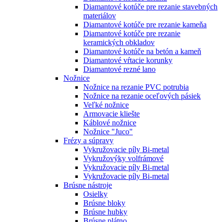
Diamantové kotúče pre rezanie stavebných
materiálov
Diamantové kotúče pre rezanie kameňa
Diamantové kotúče pre rezanie
keramických obkladov
Diamantové kotúče na betón a kameň
Diamantové vŕtacie korunky
Diamantové rezné lano
Nožnice
Nožnice na rezanie PVC potrubia
Nožnice na rezanie oceľových pásiek
Veľké nožnice
Armovacie kliešte
Káblové nožnice
Nožnice "Juco"
Frézy a súpravy
Vykružovacie píly Bi-metal
Vykružovýky volfrámové
Vykružovacie píly Bi-metal
Vykružovacie píly Bi-metal
Brúsne nástroje
Osielky
Brúsne bloky
Brúsne hubky
Brúsne plátno