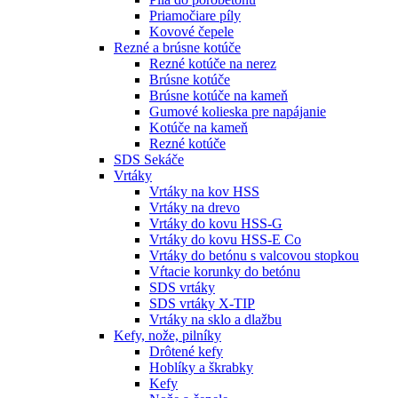
Priamočiare píly
Kovové čepele
Rezné a brúsne kotúče
Rezné kotúče na nerez
Brúsne kotúče
Brúsne kotúče na kameň
Gumové kolieska pre napájanie
Kotúče na kameň
Rezné kotúče
SDS Sekáče
Vrtáky
Vrtáky na kov HSS
Vrtáky na drevo
Vrtáky do kovu HSS-G
Vrtáky do kovu HSS-E Co
Vrtáky do betónu s valcovou stopkou
Vŕtacie korunky do betónu
SDS vrtáky
SDS vrtáky X-TIP
Vrtáky na sklo a dlažbu
Kefy, nože, pilníky
Drôtené kefy
Hoblíky a škrabky
Kefy