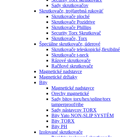
Sady skrutkovačov
Skrutkovače, trojfarebná rukoväť
Skrutkovače ploché
Skrutkovače Pozidrive
Skrutkovače Phillips
Security Torx Skrutkovač
Skrutkovače, Torx
Špeciálne skrutkovače, úderové
Skrutkovače teleskopické,flexibilné
Skrutkovače t-neck
Rázové skrutkovače
Račňové skrutkovače
Magnetické nadstavce
Magnetické držiaky
Bity
Magnetické nadstavce
Orechy magnetické
Sady bitov torx/hex/spline/torx
tamperproof/ribe
Sady nástavcov TORX
Bity Yato NON-SLIP SYSTÉM
Bity TORX
Bity PH
Izolované skrutkovače