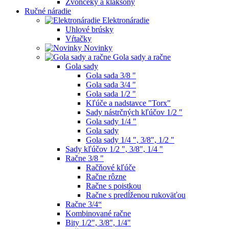
Zvončeky a klaksóny
Ručné náradie
Elektronáradie
Uhlové brúsky
Vŕtačky
Novinky
Gola sady a račne
Gola sady
Gola sada 3/8 "
Gola sada 3/4 "
Gola sada 1/2 "
Kľúče a nadstavce "Torx"
Sady nástrčných kľúčov 1/2 "
Gola sady 1/4 "
Gola sady
Gola sady 1/4 ", 3/8", 1/2 "
Sady kľúčov 1/2 ", 3/8", 1/4 "
Račne 3/8 "
Račňové kľúče
Račne rôzne
Račne s poistkou
Račne s predĺženou rukoväťou
Račne 3/4“
Kombinované račne
Bity 1/2", 3/8", 1/4"