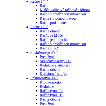
Račne 1/4 "
Račne
Kľúče vidlicové račňové s kĺbom
Račne s predĺženou rukoväťou
Račne s otočnou hlavou
Račne potiahnuté
Račne 1/2 "
Račňa ohnutá
Račňové kľúče
Račne jednoduché
Račne s predĺženou rukoväťou
Račňa L 1/2"
Príslušenstvo 3/8 "
Predĺženia
Skľučovadla typ "T"
Redukcie a adaptéry
Račne otočné
Kardánové spojky
Príslušenstvo 3/4 "
Kĺbové spojky
Redukcie
Račňa typu "L"
Račne typu "T"
Račne otočné
Predĺženia