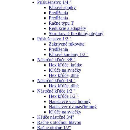
Príslušenstvo 1/4 "
Kĺbové spojky
Predĺženia
Predĺženia
Račne typu T
Redukcie a adaptéry
Skrutkovač flexibilný,ohybný
Príslušenstvo 1/2 "
Zakrivené rukoväte
Predĺženia
Kĺbové kardany 1/2 "
Nástrčné kľúče 3/8 "
Hex kľúče, krátke
Kľúče na sviečky
Hex kľúče, dlhé
Nástrčné kľúče 1/4 "
Hex kľúče, dlhé
Nástrčné kľúče 1/2 "
Hex kľúče 1/2 "
Nadstavce viac hranný
Nadstavec dvanásťhranný
Kľúče na sviečky
Kľúče nástrčné 3/4"
Račne s otočnou hlavou
Račne otočné 1/2"