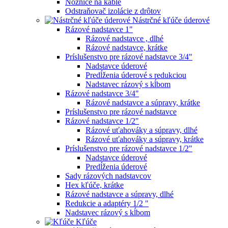
Nožnice na káble
Odstraňovač izolácie z drôtov
Nástrčné kľúče úderové
Rázové nadstavce 1"
Rázové nadstavce , dlhé
Rázové nadstavce, krátke
Príslušenstvo pre rázové nadstavce 3/4"
Nadstavce úderové
Predĺženia úderové s redukciou
Nadstavec rázový s kĺbom
Rázové nadstavce 3/4"
Rázové nadstavce a súpravy, krátke
Príslušenstvo pre rázové nadstavce
Rázové nadstavce 1/2"
Rázové uťahováky a súpravy, dlhé
Rázové uťahováky a súpravy, krátke
Príslušenstvo pre rázové nadstavce 1/2"
Nadstavce úderové
Predĺženia úderové
Sady rázových nadstavcov
Hex kľúče, krátke
Rázové nadstavce a súpravy, dlhé
Redukcie a adaptéry 1/2 "
Nadstavec rázový s kĺbom
Kľúče