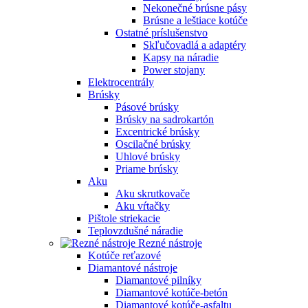
Nekonečné brúsne pásy
Brúsne a leštiace kotúče
Ostatné príslušenstvo
Skľučovadlá a adaptéry
Kapsy na náradie
Power stojany
Elektrocentrály
Brúsky
Pásové brúsky
Brúsky na sadrokartón
Excentrické brúsky
Oscilačné brúsky
Uhlové brúsky
Priame brúsky
Aku
Aku skrutkovače
Aku vŕtačky
Pištole striekacie
Teplovzdušné náradie
Rezné nástroje
Kotúče reťazové
Diamantové nástroje
Diamantové pilníky
Diamantové kotúče-betón
Diamantové kotúče-asfaltu