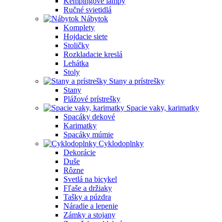
Kempingové lampy
Ručné svietidlá
Nábytok
Komplety
Hojdacie siete
Stoličky
Rozkladacie kreslá
Lehátka
Stoly
Stany a prístrešky
Stany
Plážové prístrešky
Spacie vaky, karimatky
Spacáky dekové
Karimatky
Spacáky múmie
Cyklodoplnky
Dekorácie
Duše
Rôzne
Svetlá na bicykel
Fľaše a držiaky
Tašky a púzdra
Náradie a lepenie
Zámky a stojany