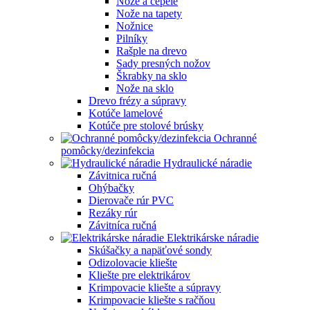
Nože a čepele
Nože na tapety
Nožnice
Pilníky
Rašple na drevo
Sady presných nožov
Škrabky na sklo
Nože na sklo
Drevo frézy a súpravy
Kotúče lamelové
Kotúče pre stolové brúsky
Ochranné
pomôcky/dezinfekcia
Hydraulické náradie
Závitnica ručná
Ohýbačky
Dierovače rúr PVC
Rezáky rúr
Závitníca ručná
Elektrikárske náradie
Skúšačky a napäťové sondy
Odizolovacie kliešte
Kliešte pre elektrikárov
Krimpovacie kliešte a súpravy
Krimpovacie kliešte s račňou