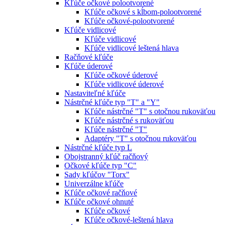
Kľúče očkové polootvorené
Kľúče očkové s kĺbom-polootvorené
Kľúče očkové-polootvorené
Kľúče vidlicové
Kľúče vidlicové
Kľúče vidlicové leštená hlava
Račňové kľúče
Kľúče úderové
Kľúče očkové úderové
Kľúče vidlicové úderové
Nastaviteľné kľúče
Nástrčné kľúče typ "T" a "Y"
Kľúče nástrčné "T" s otočnou rukoväťou
Kľúče nástrčné s rukoväťou
Kľúče nástrčné "T"
Adaptéry "T" s otočnou rukoväťou
Nástrčné kľúče typ L
Obojstranný kľúč račňový
Očkové kľúče typ "C"
Sady kľúčov "Torx"
Univerzálne kľúče
Kľúče očkové račňové
Kľúče očkové ohnuté
Kľúče očkové
Kľúče očkové-leštená hlava