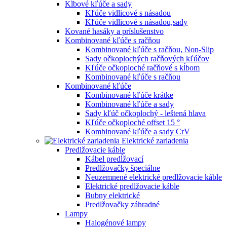
Kĺbové kľúče a sady
Kľúče vidlicové s násadou
Kľúče vidlicové s násadou,sady
Kované hasáky a príslušenstvo
Kombinované kľúče s račňou
Kombinované kľúče s račňou, Non-Slip
Sady očkoplochých račňových kľúčov
Kľúče očkoploché račňové s kĺbom
Kombinované kľúče s račňou
Kombinované kľúče
Kombinované kľúče krátke
Kombinované kľúče a sady
Sady kľúč očkoplochý - leštená hlava
Kľúče očkoploché offset 15 °
Kombinované kľúče a sady CrV
Elektrické zariadenia
Predlžovacie káble
Kábel predĺžovací
Predlžovačky špeciálne
Neuzemnené elektrické predlžovacie káble
Elektrické predlžovacie káble
Bubny elektrické
Predlžovačky záhradné
Lampy
Halogénové lampy