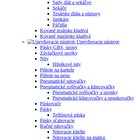
Sady dlát a sekáčov
Sekáče
Tesárske dláta a súpravy
Jamkáre
Páčidla
Kované tesárske kladivá
Kované murárske kladivá
Upevňovacie nástroje
Pásky GBS, spony
Závlačkové spojky
Nity
Hliníkové nity
Pištole na kartuše
Pištole na penu
Pneumatické nitovačky
Pneumatické zošívačky a klincovačky
Pneumatické zošívačky a sponky
Pneumatické klincovačky a sponkovačky
Páskovače
Pásky
Teflónová páska
Pásky sťahovacie
Ručné nitovačky
Nitovacie kliešte
Nitovacie kliešte na matice