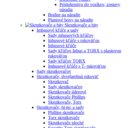
Príslušenstvo do vozíkov, zostavy
náradia
Brašne na náradie
Plastové boxy na náradie
Skrutkovače a bity
Imbusové kľúče a sady
Sady inbusových kľúčov
Inbusové kľúče s rukoväťou
Inbusové kľúče
Sady kľúčov Inbus a TORX s plastovou
rukoväťou
Sady kľúčov TORX
Imbusové kľúče s T- rukoväťou
Sady skrutkovačov
Skrutkovače, dvojfarebná rukoväť
Skrutkovač
Sady skrutkovačov
Skrutkovače úderové
Skrutkovače Phillips
Skrutkovače, Torx
Skrutkovače, hi-tec a sady
Phillips skrutkovače
Torx skrutkovače
Skrutkovače ploché
Security Torx skrutkovače