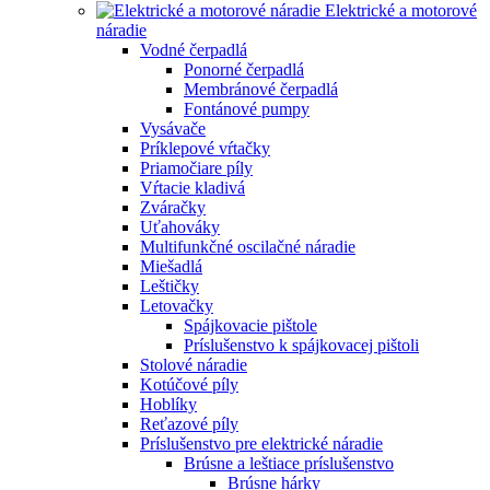
Elektrické a motorové
náradie
Vodné čerpadlá
Ponorné čerpadlá
Membránové čerpadlá
Fontánové pumpy
Vysávače
Príklepové vŕtačky
Priamočiare píly
Vŕtacie kladivá
Zváračky
Uťahováky
Multifunkčné oscilačné náradie
Miešadlá
Leštičky
Letovačky
Spájkovacie pištole
Príslušenstvo k spájkovacej pištoli
Stolové náradie
Kotúčové píly
Hoblíky
Reťazové píly
Príslušenstvo pre elektrické náradie
Brúsne a leštiace príslušenstvo
Brúsne hárky