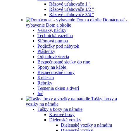
Rázové uťahovače 1 "
Rázové uťahovače 1/2 "
Rázové uťahovače 3/4 "
Domácnosť -
vybavenie Dom a okolie
Vešiaky, háčiky
Technická vazelína
Sifónová pumpa
Podložky pod nábytok
Pláštenky
Odpadové vrecia
Bezpečnostné sieťky do rine
Spony na káble
Bezpečnostné clony
Kolieska
Rebríky
Tesnenia okien a dverí
Iné
Tašky, boxy a
vozíky na náradie
Tašky a boxy na náradie
Kovové boxy
Dielenské vozíky
Dielenské vozíky s náradím
Dielenské vozíky