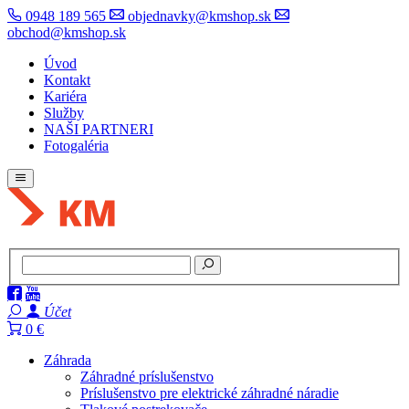
0948 189 565
objednavky@kmshop.sk
obchod@kmshop.sk
Úvod
Kontakt
Kariéra
Služby
NAŠI PARTNERI
Fotogaléria
Účet
0 €
Záhrada
Záhradné príslušenstvo
Príslušenstvo pre elektrické záhradné náradie