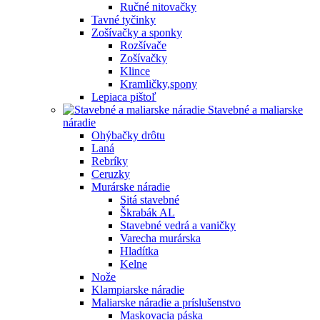
Ručné nitovačky
Tavné tyčinky
Zošívačky a sponky
Rozšívače
Zošívačky
Klince
Kramličky,spony
Lepiaca pištoľ
Stavebné a maliarske
náradie
Ohýbačky drôtu
Laná
Rebríky
Ceruzky
Murárske náradie
Sitá stavebné
Škrabák AL
Stavebné vedrá a vaničky
Varecha murárska
Hladítka
Kelne
Nože
Klampiarske náradie
Maliarske náradie a príslušenstvo
Maskovacia páska