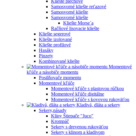
Kliešte plechové
Samosvorné kliešte reťazové
Samosvorné kliešte
Samosvorné kliešte
Kliešte Morse´a
Račňové lisovacie kliešte
Kliešte segerové
Kliešte izolované
Kliešte profilové
Hasáky
Pinzety
Kombinované kliešte
Momentové
kľúče a násobiče momentu
Posilňovače momentu
Momentové kľúče
Momentové kľúče s plastovou rúčkou
Momentové kľúče digitálne
Momentové kľúče s kovovou rukoväťou
Kladivá, dláta a sekery
Sekery,násady
Kliny Štiepače "Juco"
Krompáč
Sekery s drevenou rukoväťou
Sekery s klinom a kladivom