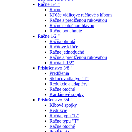
Račne 1/4 "
Račne
Kľúče vidlicové račňové s kĺbom
Račne s predĺženou rukoväťou
Račne s otočnou hlavou
Račne potiahnuté
Račne 1/2 "
Račňa ohnutá
Račňové kľúče
Račne jednoduché
Račne s predĺženou rukoväťou
Račňa L 1/2"
Príslušenstvo 3/8 "
Predĺženia
Skľučovadla typ "T"
Redukcie a adaptéry
Račne otočné
Kardánové spojky
Príslušenstvo 3/4 "
Kĺbové spojky
Redukcie
Račňa typu "L"
Račne typu "T"
Račne otočné
Predĺženia