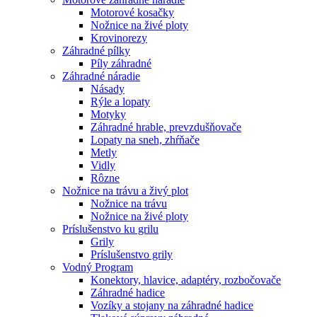
Motorové kosačky
Nožnice na živé ploty
Krovinorezy
Záhradné pílky
Píly záhradné
Záhradné náradie
Násady
Rýle a lopaty
Motyky
Záhradné hrable, prevzdušňovače
Lopaty na sneh, zhŕňače
Metly
Vidly
Rôzne
Nožnice na trávu a živý plot
Nožnice na trávu
Nožnice na živé ploty
Príslušenstvo ku grilu
Grily
Príslušenstvo grily
Vodný Program
Konektory, hlavice, adaptéry, rozbočovače
Záhradné hadice
Vozíky a stojany na záhradné hadice