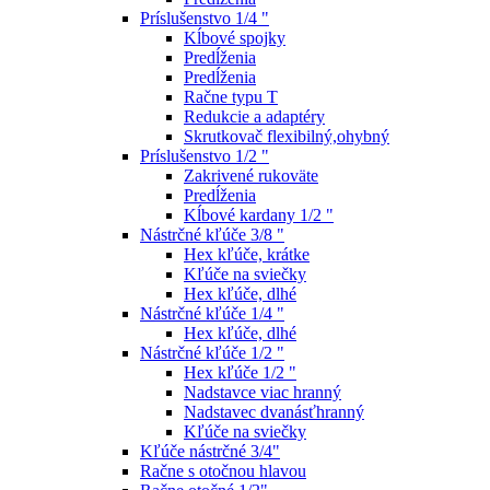
Príslušenstvo 1/4 "
Kĺbové spojky
Predĺženia
Predĺženia
Račne typu T
Redukcie a adaptéry
Skrutkovač flexibilný,ohybný
Príslušenstvo 1/2 "
Zakrivené rukoväte
Predĺženia
Kĺbové kardany 1/2 "
Nástrčné kľúče 3/8 "
Hex kľúče, krátke
Kľúče na sviečky
Hex kľúče, dlhé
Nástrčné kľúče 1/4 "
Hex kľúče, dlhé
Nástrčné kľúče 1/2 "
Hex kľúče 1/2 "
Nadstavce viac hranný
Nadstavec dvanásťhranný
Kľúče na sviečky
Kľúče nástrčné 3/4"
Račne s otočnou hlavou