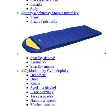
Rozkladacie kreslá
Lehátka
Stoly
Stany a prístrešky
Stany
Plážové prístrešky
Spacáky dekové
Karimatky
Spacáky múmie
Cyklodoplnky
Dekorácie
Duše
Rôzne
Svetlá na bicykel
Fľaše a držiaky
Tašky a púzdra
Náradie a lepenie
Zámky a stojany