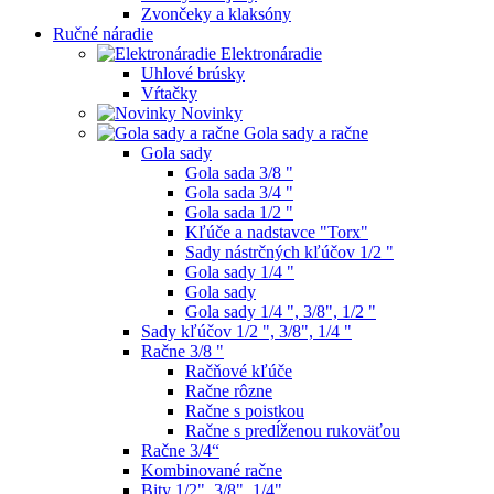
Zvončeky a klaksóny
Ručné náradie
Elektronáradie
Uhlové brúsky
Vŕtačky
Novinky
Gola sady a račne
Gola sady
Gola sada 3/8 "
Gola sada 3/4 "
Gola sada 1/2 "
Kľúče a nadstavce "Torx"
Sady nástrčných kľúčov 1/2 "
Gola sady 1/4 "
Gola sady
Gola sady 1/4 ", 3/8", 1/2 "
Sady kľúčov 1/2 ", 3/8", 1/4 "
Račne 3/8 "
Račňové kľúče
Račne rôzne
Račne s poistkou
Račne s predĺženou rukoväťou
Račne 3/4“
Kombinované račne
Bity 1/2", 3/8", 1/4"