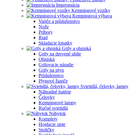
Impregnácia
Kempingové vozíky
Kempingová výbava
Variče a príslušenstvo
Nože
Príbory
Riad
Skladacie lopatky
Grily a ohniská
Grily na drevené uhlie
Ohniská
Grilovacie náradie
Grily na plyn
Príslušenstvo
Plynové žiariče
Svietidlá, čelovky, lampy
Náhradné batérie
Čelovky
Kempingové lampy
Ručné svietidlá
Nábytok
Komplety
Hojdacie siete
Stoličky