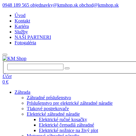
0948 189 565
objednavky@kmshop.sk
obchod@kmshop.sk
Úvod
Kontakt
Kariéra
Služby
NAŠI PARTNERI
Fotogaléria
Účet
0 €
Záhrada
Záhradné príslušenstvo
Príslušenstvo pre elektrické záhradné náradie
Tlakové postrekovače
Elektrické záhradné náradie
Elektrické ručné kosačky
Elektrické čerpadlá záhradné
Elektrické nožnice na živý plot
Motorové záhradné náradie