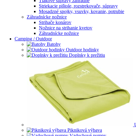
Tlakové súpravy záhradné
Striekacie pištole, rozstrekovače, súpravy
Mosadzné spojky, vsuvky, kovanie, potrubie
Záhradnícke nožnice
Strihače konárov
Nožnice na strihanie kvetov
Záhradnícke nožnice
Camping / Outdoor
Batohy
Outdoor hodinky
Doplnky k prežitiu
Pikniková výbava
Vzduchové pumpy