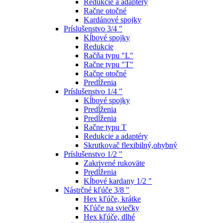
Redukcie a adaptéry
Račne otočné
Kardánové spojky
Príslušenstvo 3/4 "
Kĺbové spojky
Redukcie
Račňa typu "L"
Račne typu "T"
Račne otočné
Predĺženia
Príslušenstvo 1/4 "
Kĺbové spojky
Predĺženia
Predĺženia
Račne typu T
Redukcie a adaptéry
Skrutkovač flexibilný,ohybný
Príslušenstvo 1/2 "
Zakrivené rukoväte
Predĺženia
Kĺbové kardany 1/2 "
Nástrčné kľúče 3/8 "
Hex kľúče, krátke
Kľúče na sviečky
Hex kľúče, dlhé