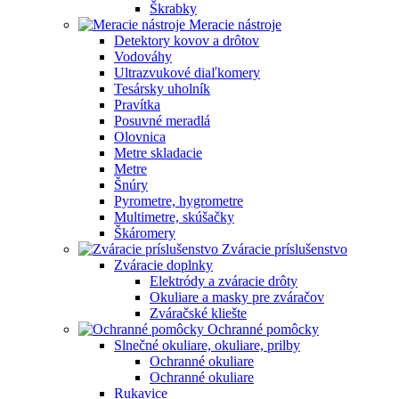
Škrabky
Meracie nástroje
Detektory kovov a drôtov
Vodováhy
Ultrazvukové diaľkomery
Tesársky uholník
Pravítka
Posuvné meradlá
Olovnica
Metre skladacie
Metre
Šnúry
Pyrometre, hygrometre
Multimetre, skúšačky
Škáromery
Zváracie príslušenstvo
Zváracie doplnky
Elektródy a zváracie drôty
Okuliare a masky pre zváračov
Zváračské kliešte
Ochranné pomôcky
Slnečné okuliare, okuliare, prilby
Ochranné okuliare
Ochranné okuliare
Rukavice