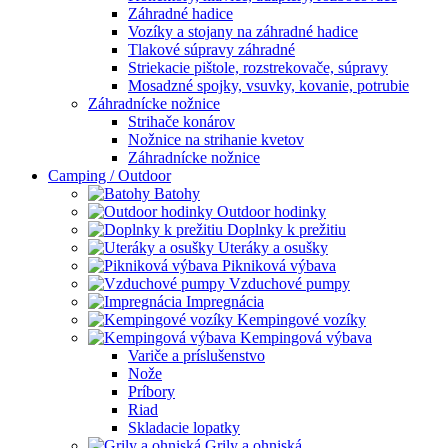
Záhradné hadice
Vozíky a stojany na záhradné hadice
Tlakové súpravy záhradné
Striekacie pištole, rozstrekovače, súpravy
Mosadzné spojky, vsuvky, kovanie, potrubie
Záhradnícke nožnice
Strihače konárov
Nožnice na strihanie kvetov
Záhradnícke nožnice
Camping / Outdoor
Batohy
Outdoor hodinky
Doplnky k prežitiu
Uteráky a osušky
Pikniková výbava
Vzduchové pumpy
Impregnácia
Kempingové vozíky
Kempingová výbava
Variče a príslušenstvo
Nože
Príbory
Riad
Skladacie lopatky
Grily a ohniská