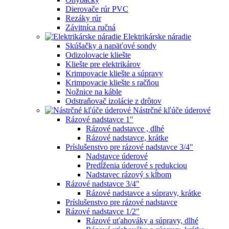
Dierovače rúr PVC
Rezáky rúr
Závitníca ručná
Elektrikárske náradie
Skúšačky a napäťové sondy
Odizolovacie kliešte
Kliešte pre elektrikárov
Krimpovacie kliešte a súpravy
Krimpovacie kliešte s račňou
Nožnice na káble
Odstraňovač izolácie z drôtov
Nástrčné kľúče úderové
Rázové nadstavce 1"
Rázové nadstavce , dlhé
Rázové nadstavce, krátke
Príslušenstvo pre rázové nadstavce 3/4"
Nadstavce úderové
Predĺženia úderové s redukciou
Nadstavec rázový s kĺbom
Rázové nadstavce 3/4"
Rázové nadstavce a súpravy, krátke
Príslušenstvo pre rázové nadstavce
Rázové nadstavce 1/2"
Rázové uťahováky a súpravy, dlhé