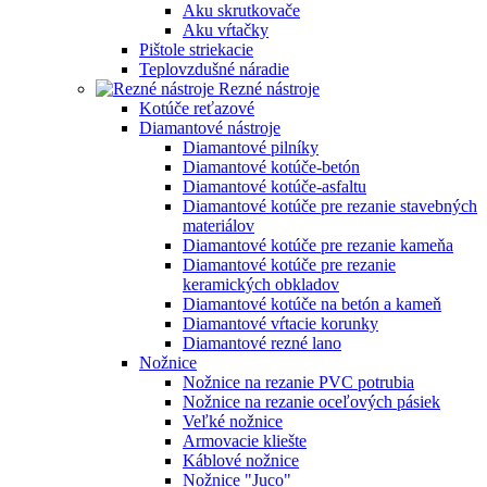
Aku skrutkovače
Aku vŕtačky
Pištole striekacie
Teplovzdušné náradie
Rezné nástroje
Kotúče reťazové
Diamantové nástroje
Diamantové pilníky
Diamantové kotúče-betón
Diamantové kotúče-asfaltu
Diamantové kotúče pre rezanie stavebných
materiálov
Diamantové kotúče pre rezanie kameňa
Diamantové kotúče pre rezanie
keramických obkladov
Diamantové kotúče na betón a kameň
Diamantové vŕtacie korunky
Diamantové rezné lano
Nožnice
Nožnice na rezanie PVC potrubia
Nožnice na rezanie oceľových pásiek
Veľké nožnice
Armovacie kliešte
Káblové nožnice
Nožnice "Juco"