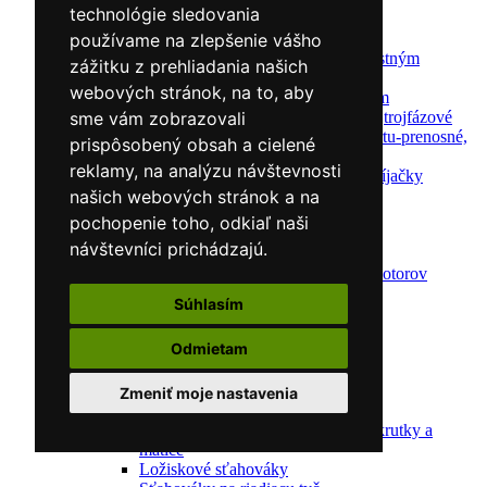
technológie sledovania
Nabíjačky/Štartéry
Automatické nabíjačky
používame na zlepšenie vášho
Automatické nabíjačky s bezpečnostným
zážitku z prehliadania našich
automatickým štartom
webových stránok, na to, aby
Nabíjačky/Štartéry s bezpečnostným
automatickým štartom-jednofázové,trojfázové
sme vám zobrazovali
Dielenské nabíjačky s funkciou štartu-prenosné,
prispôsobený obsah a cielené
pojazdné
reklamy, na analýzu návštevnosti
Mikroprocesorové automatické nabíjačky
Dielenské nabíjačky
našich webových stránok a na
Nástroje pre servis motorov
pochopenie toho, odkiaľ naši
Kliešte pre automechanikov
návštevníci prichádzajú.
Svorky na krúžky
Nástroje na diagnostiku a opravu motorov
Kľúče na sviečky
Súhlasím
Meller-Tools
Skrinky na náradie
Odmietam
Sťahováky
Sťahováky pružín
Sťahováky čalúnenia
Zmeniť moje nastavenia
Sťahováky kĺbových čapov
Sady na uvoľnenie Puller kolíky, skrutky a
matice
Ložiskové sťahováky