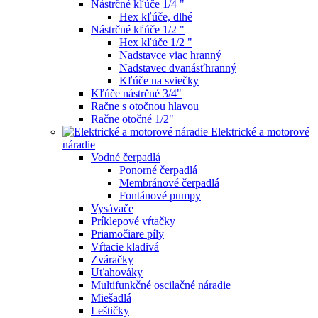
Nástrčné kľúče 1/4 "
Hex kľúče, dlhé
Nástrčné kľúče 1/2 "
Hex kľúče 1/2 "
Nadstavce viac hranný
Nadstavec dvanásťhranný
Kľúče na sviečky
Kľúče nástrčné 3/4"
Račne s otočnou hlavou
Račne otočné 1/2"
Elektrické a motorové
náradie
Vodné čerpadlá
Ponorné čerpadlá
Membránové čerpadlá
Fontánové pumpy
Vysávače
Príklepové vŕtačky
Priamočiare píly
Vŕtacie kladivá
Zváračky
Uťahováky
Multifunkčné oscilačné náradie
Miešadlá
Leštičky