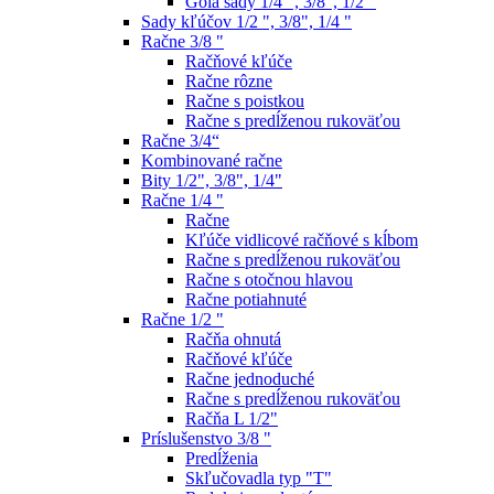
Gola sady 1/4 ", 3/8", 1/2 "
Sady kľúčov 1/2 ", 3/8", 1/4 "
Račne 3/8 "
Račňové kľúče
Račne rôzne
Račne s poistkou
Račne s predĺženou rukoväťou
Račne 3/4“
Kombinované račne
Bity 1/2", 3/8", 1/4"
Račne 1/4 "
Račne
Kľúče vidlicové račňové s kĺbom
Račne s predĺženou rukoväťou
Račne s otočnou hlavou
Račne potiahnuté
Račne 1/2 "
Račňa ohnutá
Račňové kľúče
Račne jednoduché
Račne s predĺženou rukoväťou
Račňa L 1/2"
Príslušenstvo 3/8 "
Predĺženia
Skľučovadla typ "T"