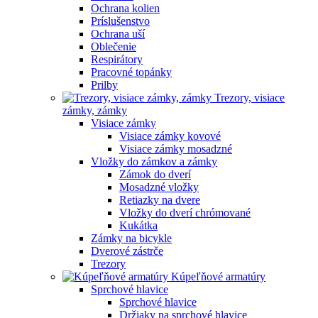
Ochrana kolien
Príslušenstvo
Ochrana uší
Oblečenie
Respirátory
Pracovné topánky
Prilby
Trezory, visiace
zámky, zámky
Visiace zámky
Visiace zámky kovové
Visiace zámky mosadzné
Vložky do zámkov a zámky
Zámok do dverí
Mosadzné vložky
Retiazky na dvere
Vložky do dverí chrómované
Kukátka
Zámky na bicykle
Dverové zástrče
Trezory
Kúpeľňové armatúry
Sprchové hlavice
Sprchové hlavice
Držiaky na sprchové hlavice