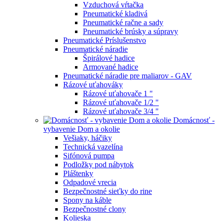
Vzduchová vŕtačka
Pneumatické kladivá
Pneumatické račne a sady
Pneumatické brúsky a súpravy
Pneumatické Príslušenstvo
Pneumatické náradie
Špirálové hadice
Armované hadice
Pneumatické náradie pre maliarov - GAV
Rázové uťahováky
Rázové uťahovače 1 "
Rázové uťahovače 1/2 "
Rázové uťahovače 3/4 "
Domácnosť -
vybavenie Dom a okolie
Vešiaky, háčiky
Technická vazelína
Sifónová pumpa
Podložky pod nábytok
Pláštenky
Odpadové vrecia
Bezpečnostné sieťky do rine
Spony na káble
Bezpečnostné clony
Kolieska