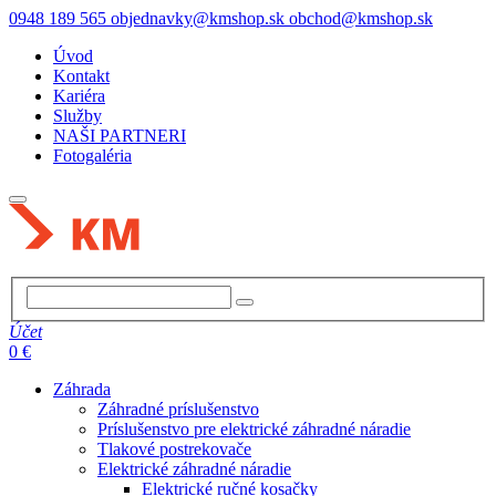
0948 189 565
objednavky@kmshop.sk
obchod@kmshop.sk
Úvod
Kontakt
Kariéra
Služby
NAŠI PARTNERI
Fotogaléria
Účet
0 €
Záhrada
Záhradné príslušenstvo
Príslušenstvo pre elektrické záhradné náradie
Tlakové postrekovače
Elektrické záhradné náradie
Elektrické ručné kosačky