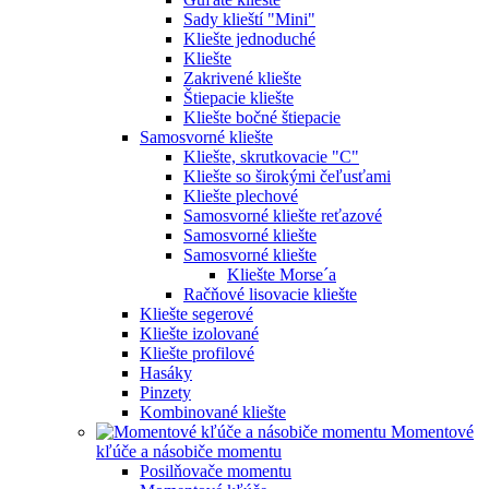
Sady klieští "Mini"
Kliešte jednoduché
Kliešte
Zakrivené kliešte
Štiepacie kliešte
Kliešte bočné štiepacie
Samosvorné kliešte
Kliešte, skrutkovacie "C"
Kliešte so širokými čeľusťami
Kliešte plechové
Samosvorné kliešte reťazové
Samosvorné kliešte
Samosvorné kliešte
Kliešte Morse´a
Račňové lisovacie kliešte
Kliešte segerové
Kliešte izolované
Kliešte profilové
Hasáky
Pinzety
Kombinované kliešte
Momentové
kľúče a násobiče momentu
Posilňovače momentu