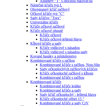
Adaptéry "T" s otočnou rukoväťou
Nástrčné kľúče typ L
Obojstranný kľúč račňový
Očkové kľúče typ "C"
Sady kľúčov "Torx"
Univerzálne kľúče
Kľúče očkové račňové
Kľúče očkové ohnuté
Kľúče očkové
Kľúče očkové-leštená hlava
Kĺbové kľúče a sady
Kľúče vidlicové s násadou
Kľúče vidlicové s násadou,sady
Kované hasáky a príslušenstvo
Kombinované kľúče s račňou
Kombinované kľúče s račňou, Non-Slip
Sady očkoplochých račňových kľúčov
Kľúče očkoploché račňové s kĺbom
Kombinované kľúče s račňou
Kombinované kľúče
Kombinované kľúče krátke
Kombinované kľúče a sady
Sady kľúč očkoplochý - leštená hlava
Kľúče očkoploché offset 15 °
Kombinované kľúče a sady CrV