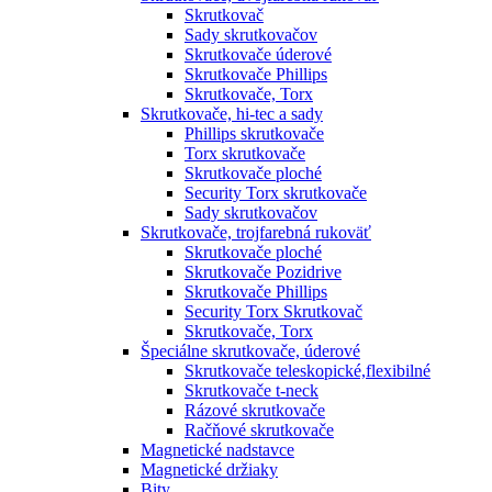
Skrutkovač
Sady skrutkovačov
Skrutkovače úderové
Skrutkovače Phillips
Skrutkovače, Torx
Skrutkovače, hi-tec a sady
Phillips skrutkovače
Torx skrutkovače
Skrutkovače ploché
Security Torx skrutkovače
Sady skrutkovačov
Skrutkovače, trojfarebná rukoväť
Skrutkovače ploché
Skrutkovače Pozidrive
Skrutkovače Phillips
Security Torx Skrutkovač
Skrutkovače, Torx
Špeciálne skrutkovače, úderové
Skrutkovače teleskopické,flexibilné
Skrutkovače t-neck
Rázové skrutkovače
Račňové skrutkovače
Magnetické nadstavce
Magnetické držiaky
Bity