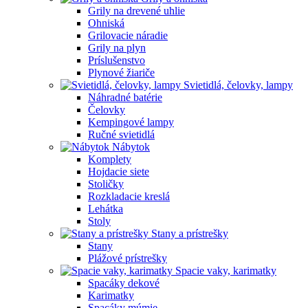
Grily na drevené uhlie
Ohniská
Grilovacie náradie
Grily na plyn
Príslušenstvo
Plynové žiariče
Svietidlá, čelovky, lampy
Náhradné batérie
Čelovky
Kempingové lampy
Ručné svietidlá
Nábytok
Komplety
Hojdacie siete
Stoličky
Rozkladacie kreslá
Lehátka
Stoly
Stany a prístrešky
Stany
Plážové prístrešky
Spacie vaky, karimatky
Spacáky dekové
Karimatky
Spacáky múmie