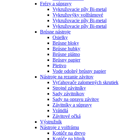
Frézy a súpravy
Vykružovacie píly Bi-metal
Vykružovýky volfrámové
Vykružovacie píly Bi-metal
Vykružovacie píly Bi-metal
Brúsne nástroje
Osielky
Brúsne bloky
Brúsne hubky
Brúsne plátno
Brúsny papier
Pletivo
Vode odolný brúsny papier
Nástroje na rezanie závitov
Vyťahovače zalomených skrutiek
Strojné závitníky
Sady závitníkov
Sady na opravu závitov
Závitníky a súpravy
Vrátidlá
Závitové očká
Výstružník
Nástroje z volfrámu
Kotúče na drevo
Kotúče na hliník