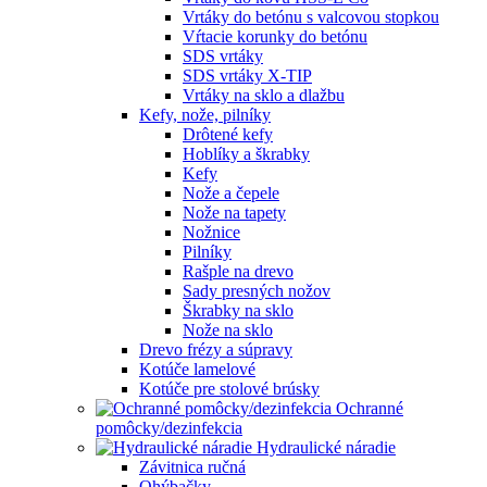
Vrtáky do betónu s valcovou stopkou
Vŕtacie korunky do betónu
SDS vrtáky
SDS vrtáky X-TIP
Vrtáky na sklo a dlažbu
Kefy, nože, pilníky
Drôtené kefy
Hoblíky a škrabky
Kefy
Nože a čepele
Nože na tapety
Nožnice
Pilníky
Rašple na drevo
Sady presných nožov
Škrabky na sklo
Nože na sklo
Drevo frézy a súpravy
Kotúče lamelové
Kotúče pre stolové brúsky
Ochranné
pomôcky/dezinfekcia
Hydraulické náradie
Závitnica ručná
Ohýbačky