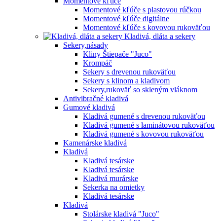
Momentové kľúče
Momentové kľúče s plastovou rúčkou
Momentové kľúče digitálne
Momentové kľúče s kovovou rukoväťou
Kladivá, dláta a sekery
Sekery,násady
Kliny Štiepače "Juco"
Krompáč
Sekery s drevenou rukoväťou
Sekery s klinom a kladivom
Sekery,rukoväť so skleným vláknom
Antivibračné kladivá
Gumové kladivá
Kladivá gumené s drevenou rukoväťou
Kladivá gumené s laminátovou rukoväťou
Kladivá gumené s kovovou rukoväťou
Kamenárske kladivá
Kladivá
Kladivá tesárske
Kladivá tesárske
Kladivá murárske
Sekerka na omietky
Kladivá tesárske
Kladivá
Stolárske kladivá "Juco"