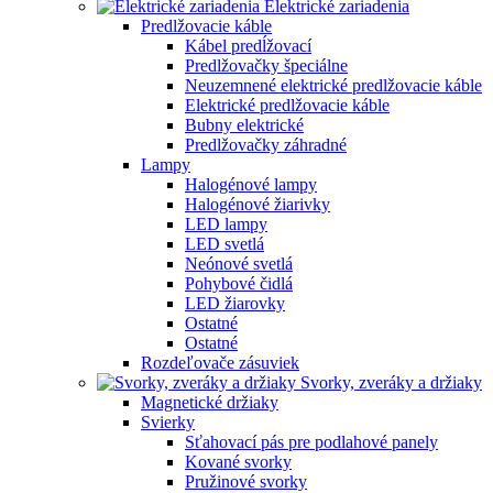
Elektrické zariadenia
Predlžovacie káble
Kábel predĺžovací
Predlžovačky špeciálne
Neuzemnené elektrické predlžovacie káble
Elektrické predlžovacie káble
Bubny elektrické
Predlžovačky záhradné
Lampy
Halogénové lampy
Halogénové žiarivky
LED lampy
LED svetlá
Neónové svetlá
Pohybové čidlá
LED žiarovky
Ostatné
Ostatné
Rozdeľovače zásuviek
Svorky, zveráky a držiaky
Magnetické držiaky
Svierky
Sťahovací pás pre podlahové panely
Kované svorky
Pružinové svorky