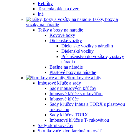
Rebríky
Tesnenia okien a dverí
Iné
Tašky, boxy a
vozíky na náradie
Tašky a boxy na náradie
Kovové boxy
Dielenské vozíky
Dielenské vozíky s náradím
Dielenské vozíky
Príslušenstvo do vozíkov, zostavy
náradia
Brašne na náradie
Plastové boxy na náradie
Skrutkovače a bity
Imbusové kľúče a sady
Sady inbusových kľúčov
Inbusové kľúče s rukoväťou
Inbusové kľúče
Sady kľúčov Inbus a TORX s plastovou
rukoväťou
Sady kľúčov TORX
Imbusové kľúče s T- rukoväťou
Sady skrutkovačov
Skrutkovače, dvojfarebná rukoväť