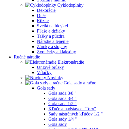
Cyklodoplnky
Dekorácie
Duše
Rôzne
Svetlá na bicykel
Fľaše a držiaky
Tašky a púzdra
Náradie a lepenie
Zámky a stojany
Zvončeky a klaksóny
Ručné náradie
Elektronáradie
Uhlové brúsky
Vŕtačky
Novinky
Gola sady a račne
Gola sady
Gola sada 3/8 "
Gola sada 3/4 "
Gola sada 1/2 "
Kľúče a nadstavce "Torx"
Sady nástrčných kľúčov 1/2 "
Gola sady 1/4 "
Gola sady