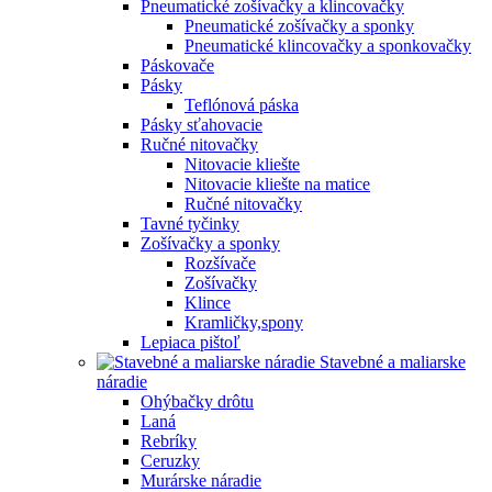
Pneumatické zošívačky a klincovačky
Pneumatické zošívačky a sponky
Pneumatické klincovačky a sponkovačky
Páskovače
Pásky
Teflónová páska
Pásky sťahovacie
Ručné nitovačky
Nitovacie kliešte
Nitovacie kliešte na matice
Ručné nitovačky
Tavné tyčinky
Zošívačky a sponky
Rozšívače
Zošívačky
Klince
Kramličky,spony
Lepiaca pištoľ
Stavebné a maliarske
náradie
Ohýbačky drôtu
Laná
Rebríky
Ceruzky
Murárske náradie