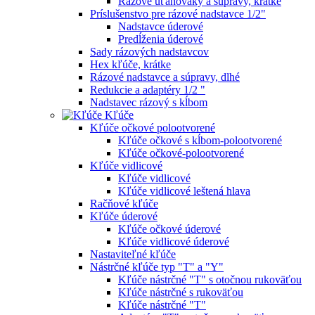
Rázové uťahováky a súpravy, krátke
Príslušenstvo pre rázové nadstavce 1/2"
Nadstavce úderové
Predĺženia úderové
Sady rázových nadstavcov
Hex kľúče, krátke
Rázové nadstavce a súpravy, dlhé
Redukcie a adaptéry 1/2 "
Nadstavec rázový s kĺbom
Kľúče
Kľúče očkové polootvorené
Kľúče očkové s kĺbom-polootvorené
Kľúče očkové-polootvorené
Kľúče vidlicové
Kľúče vidlicové
Kľúče vidlicové leštená hlava
Račňové kľúče
Kľúče úderové
Kľúče očkové úderové
Kľúče vidlicové úderové
Nastaviteľné kľúče
Nástrčné kľúče typ "T" a "Y"
Kľúče nástrčné "T" s otočnou rukoväťou
Kľúče nástrčné s rukoväťou
Kľúče nástrčné "T"