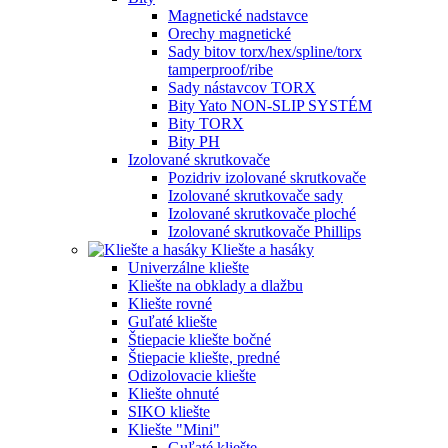
Magnetické nadstavce
Orechy magnetické
Sady bitov torx/hex/spline/torx
tamperproof/ribe
Sady nástavcov TORX
Bity Yato NON-SLIP SYSTÉM
Bity TORX
Bity PH
Izolované skrutkovače
Pozidriv izolované skrutkovače
Izolované skrutkovače sady
Izolované skrutkovače ploché
Izolované skrutkovače Phillips
Kliešte a hasáky
Univerzálne kliešte
Kliešte na obklady a dlažbu
Kliešte rovné
Guľaté kliešte
Štiepacie kliešte bočné
Štiepacie kliešte, predné
Odizolovacie kliešte
Kliešte ohnuté
SIKO kliešte
Kliešte "Mini"
Guľaté kliešte