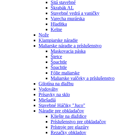
Sitá stavebné
Škrabák AL
Stavebné vedrá a vaničky
Varecha murárska
Hladítka
Kelne
Nože
Klampiarske náradie
Maliarske náradie a príslušenstvo
Maskovacia páska
Štetce
Špachtle
Špachtle
Fólie maliarske
Maliarske valčeky a príslušenstvo
Gilotína na dlažbu
Vodováhy
Prísavky na sklo
Miešadlá
Stavebné Háčiky "Juco"
Náradie pre obkladačov
Kliešte na dlaždice
Príslušenstvo pre obkladačov
Prístroje pre glazúry
Rezačky obkladov