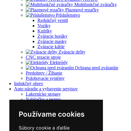
Multifunkčné zváračky
Plazmové rezačky
Príslušenstvo
Redukčný ventil
Vozíky
Kufríky
Zváracie horáky
Zváracie masky
Zváracie káble
Zváracie drôty
CNC rezacie stroje
Elektródy
Ochrana pred zváraním
Predohrev / Žíhanie
Polohovacie systémy
Indukčný ohrev
Auto náradie a vybavenie servisov
Lakernícke stojany
Nabíjačky a testery
Navijaky
Navijaky ručné
Používame cookies
Navijaky elektrické
Reťazové kladkostroje
Náradie pre uloženie brzdového systému
Súbory cookie a ďalšie
Nástroje pre autookná