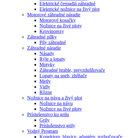
Elektrické čerpadlá záhradné
Elektrické nožnice na živý plot
Motorové záhradné náradie
Motorové kosačky
Nožnice na živé ploty
Krovinorezy
Záhradné pílky
Píly záhradné
Záhradné náradie
Násady
Rýle a lopaty
Motyky
Záhradné hrable, prevzdušňovače
Lopaty na sneh, zhŕňače
Metly
Vidly
Rôzne
Nožnice na trávu a živý plot
Nožnice na trávu
Nožnice na živé ploty
Príslušenstvo ku grilu
Grily
Príslušenstvo grily
Vodný Program
Konektory, hlavice, adaptéry, rozbočovače