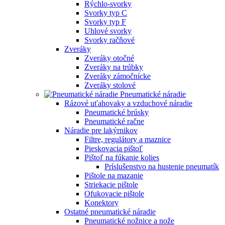
Rýchlo-svorky
Svorky typ C
Svorky typ F
Uhlové svorky
Svorky račňové
Zveráky
Zveráky otočné
Zveráky na trúbky
Zveráky zámočnícke
Zveráky stolové
Pneumatické náradie
Rázové uťahovaky a vzduchové náradie
Pneumatické brúsky
Pneumatické račne
Náradie pre lakýrnikov
Filtre, regulátory a maznice
Pieskovacia pištoľ
Pištoľ na fúkanie kolies
Príslušenstvo na hustenie pneumatík
Pištole na mazanie
Striekacie pištole
Ofukovacie pištole
Konektory
Ostatné pneumatické náradie
Pneumatické nožnice a nože