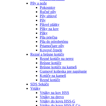
Píly a nože
Pokosnice
Ručné píly
Píly uhlové
Píly
Pílové plátky
Pílky na kov
Pílky
Píla priečna
Píla do pórobetónu
Priamočiare píly
Kovové čepele
Rezné a brúsne kotúče
Rezné kotúče na nerez
Brúsne kotúče
Brúsne kotúče na kameň
Gumové kolieska pre napájanie
Kotúče na kameň
Rezné kotúče
SDS Sekáče
Vrtáky
Vrtáky na kov HSS
Vrtáky na drevo
Vrtáky do kovu HSS-G
Vrtáky do kovu HSS-E Co