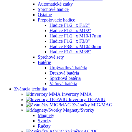
Automatické zátky
Sprchové hadice
Ostatné
Prepojovacie hadice
Hadice F1/2" x F1/2"
Hadice F1/2" x M1/2"
Hadice F1/2" x M10/17mm
Hadice F1/2" x F3/8"
Hadice F3/8" x M10/50mm
Hadice F1/2" x M3/8"
Sprchové sety
Batérie
Umývadlová batéria
Drezová batéria
Sprchová batéria
Vaňová batéria
Zváracia technika
Invertory MMA
Invertory TIG/WIG
Zváračky MIG/MAG
Magnety/Svorky
Magnety
Svorky
Račety
Zváračky AC/DC