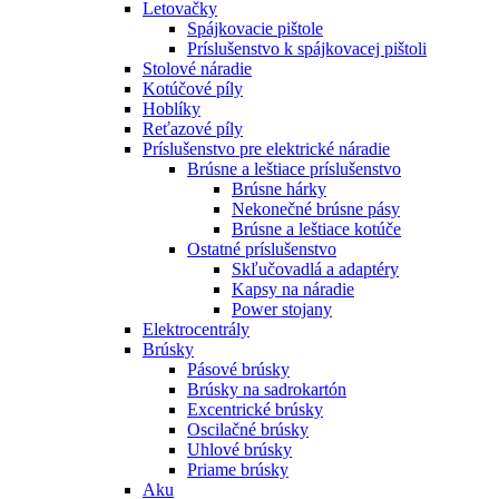
Letovačky
Spájkovacie pištole
Príslušenstvo k spájkovacej pištoli
Stolové náradie
Kotúčové píly
Hoblíky
Reťazové píly
Príslušenstvo pre elektrické náradie
Brúsne a leštiace príslušenstvo
Brúsne hárky
Nekonečné brúsne pásy
Brúsne a leštiace kotúče
Ostatné príslušenstvo
Skľučovadlá a adaptéry
Kapsy na náradie
Power stojany
Elektrocentrály
Brúsky
Pásové brúsky
Brúsky na sadrokartón
Excentrické brúsky
Oscilačné brúsky
Uhlové brúsky
Priame brúsky
Aku