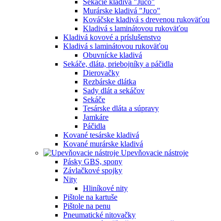
Sekacie kladivá "Juco"
Murárske kladivá "Juco"
Kováčske kladivá s drevenou rukoväťou
Kladivá s laminátovou rukoväťou
Kladivá kovové a príslušenstvo
Kladivá s laminátovou rukoväťou
Obuvnícke kladivá
Sekáče, dláta, priebojníky a páčidla
Dierovačky
Rezbárske dlátka
Sady dlát a sekáčov
Sekáče
Tesárske dláta a súpravy
Jamkáre
Páčidla
Kované tesárske kladivá
Kované murárske kladivá
Upevňovacie nástroje
Pásky GBS, spony
Závlačkové spojky
Nity
Hliníkové nity
Pištole na kartuše
Pištole na penu
Pneumatické nitovačky