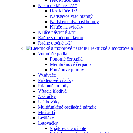
Hex kľúče, dlhé
Nástrčné kľúče 1/2 "
Hex kľúče 1/2 "
Nadstavce viac hranný
Nadstavec dvanásťhranný
Kľúče na sviečky
Kľúče nástrčné 3/4"
Račne s otočnou hlavou
Račne otočné 1/2"
Elektrické a motorové n
Vodné čerpadlá
Ponorné čerpadlá
Membránové čerpadlá
Fontánové pumpy
Vysávače
Príklepové vŕtačky
Priamočiare píly
Vŕtacie kladivá
Zváračky
Uťahováky
Multifunkčné oscilačné náradie
Miešadlá
Leštičky
Letovačky
Spájkovacie pištole