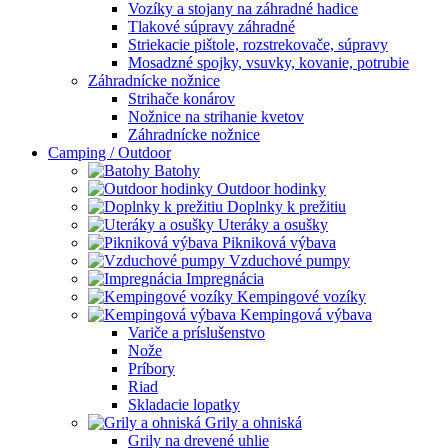
Vozíky a stojany na záhradné hadice
Tlakové súpravy záhradné
Striekacie pištole, rozstrekovače, súpravy
Mosadzné spojky, vsuvky, kovanie, potrubie
Záhradnícke nožnice
Strihače konárov
Nožnice na strihanie kvetov
Záhradnícke nožnice
Camping / Outdoor
Batohy
Outdoor hodinky
Doplnky k prežitiu
Uteráky a osušky
Pikniková výbava
Vzduchové pumpy
Impregnácia
Kempingové vozíky
Kempingová výbava
Variče a príslušenstvo
Nože
Príbory
Riad
Skladacie lopatky
Grily a ohniská
Grily na drevené uhlie