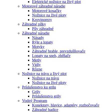
Elektrické nožnice na živý plot
Motorové záhradné náradie
Motorové kosačky
Nožnice na živé ploty
Krovinorezy
Záhradné pílky
Píly záhradné
Záhradné náradie
Násady
Rýle a lopaty
Motyky
Záhradné hrable, prevzdušňovače
Lopaty na sneh, zhŕňače
Metly
Vidly
Rôzne
Nožnice na trávu a živý plot
Nožnice na trávu
Nožnice na živé ploty
Príslušenstvo ku grilu
Grily
Príslušenstvo grily
Vodný Program
Konektory, hlavice, adaptéry, rozbočovače
Záhradné hadice