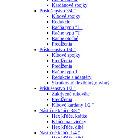
Kardánové spojky
Príslušenstvo 3/4 "
Kĺbové spojky
Redukcie
Račňa typu "L"
Račne typu "T"
Račne otočné
Predĺženia
Príslušenstvo 1/4 "
Kĺbové spojky
Predĺženia
Predĺženia
Račne typu T
Redukcie a adaptéry
Skrutkovač flexibilný,ohybný
Príslušenstvo 1/2 "
Zakrivené rukoväte
Predĺženia
Kĺbové kardany 1/2 "
Nástrčné kľúče 3/8 "
Hex kľúče, krátke
Kľúče na sviečky
Hex kľúče, dlhé
Nástrčné kľúče 1/4 "