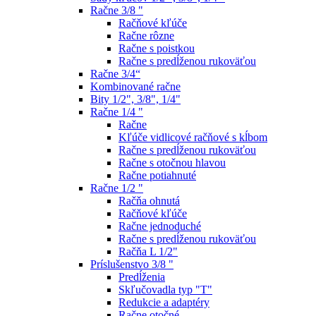
Račne 3/8 "
Račňové kľúče
Račne rôzne
Račne s poistkou
Račne s predĺženou rukoväťou
Račne 3/4“
Kombinované račne
Bity 1/2", 3/8", 1/4"
Račne 1/4 "
Račne
Kľúče vidlicové račňové s kĺbom
Račne s predĺženou rukoväťou
Račne s otočnou hlavou
Račne potiahnuté
Račne 1/2 "
Račňa ohnutá
Račňové kľúče
Račne jednoduché
Račne s predĺženou rukoväťou
Račňa L 1/2"
Príslušenstvo 3/8 "
Predĺženia
Skľučovadla typ "T"
Redukcie a adaptéry
Račne otočné