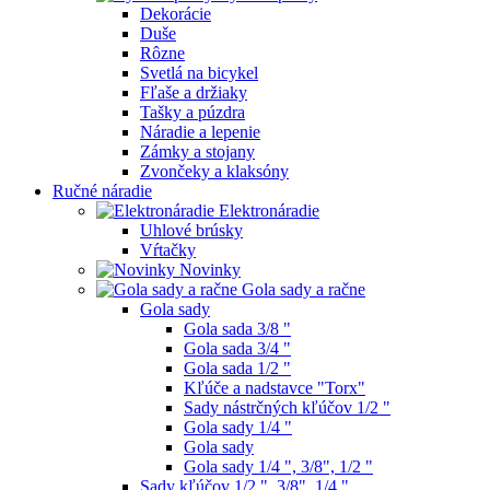
Dekorácie
Duše
Rôzne
Svetlá na bicykel
Fľaše a držiaky
Tašky a púzdra
Náradie a lepenie
Zámky a stojany
Zvončeky a klaksóny
Ručné náradie
Elektronáradie
Uhlové brúsky
Vŕtačky
Novinky
Gola sady a račne
Gola sady
Gola sada 3/8 "
Gola sada 3/4 "
Gola sada 1/2 "
Kľúče a nadstavce "Torx"
Sady nástrčných kľúčov 1/2 "
Gola sady 1/4 "
Gola sady
Gola sady 1/4 ", 3/8", 1/2 "
Sady kľúčov 1/2 ", 3/8", 1/4 "