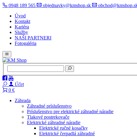
0948 189 565
objednavky@kmshop.sk
obchod@kmshop.s
Úvod
Kontakt
Kariéra
Služby
NAŠI PARTNERI
Fotogaléria
Účet
0 €
Záhrada
Záhradné príslušenstvo
Príslušenstvo pre elektrické záhradné náradie
Tlakové postrekovače
Elektrické záhradné náradie
Elektrické ručné kosačky
Elektrické čerpadlá záhradné