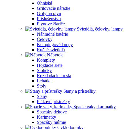
Ohniská
Grilovacie náradie
Grily na plyn
Príslušenstvo
Plynové žiariče
Svietidlá, čelovky, lampy
Náhradné batérie
Čelovky
Kempingové lampy
Ručné svietidlá
Nábytok
Komplety
Hojdacie siete
Stoličky
Rozkladacie kreslá
Lehátka
Stoly
Stany a prístrešky
Stany
Plážové prístrešky
Spacie vaky, karimatky
Spacáky dekové
Karimatky
Spacáky múmie
Cyklodoplnky