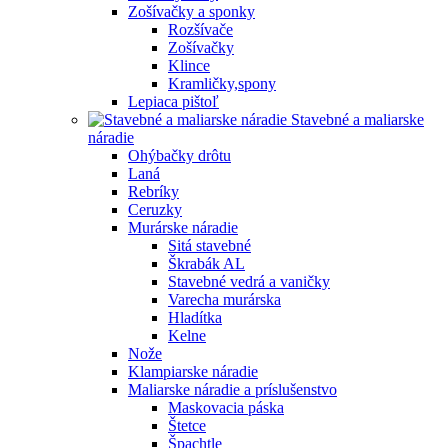
Zošívačky a sponky
Rozšívače
Zošívačky
Klince
Kramličky,spony
Lepiaca pištoľ
Stavebné a maliarske
náradie
Ohýbačky drôtu
Laná
Rebríky
Ceruzky
Murárske náradie
Sitá stavebné
Škrabák AL
Stavebné vedrá a vaničky
Varecha murárska
Hladítka
Kelne
Nože
Klampiarske náradie
Maliarske náradie a príslušenstvo
Maskovacia páska
Štetce
Špachtle