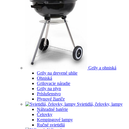
Grily a ohniská
Grily na drevené uhlie
Ohniská
Grilovacie náradie
Grily na plyn
Príslušenstvo
Plynové žiariče
Svietidlá, čelovky, lampy
Náhradné batérie
Čelovky
Kempingové lampy
Ručné svietidlá