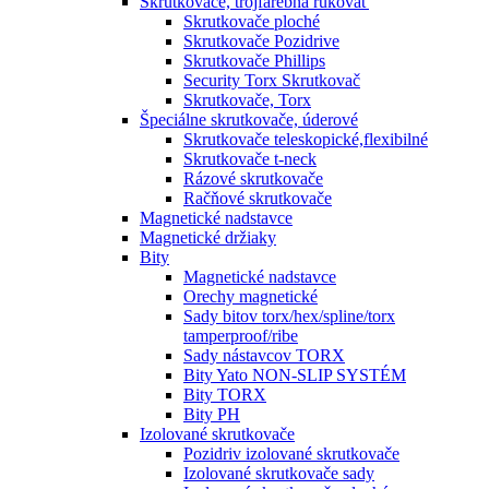
Skrutkovače, trojfarebná rukoväť
Skrutkovače ploché
Skrutkovače Pozidrive
Skrutkovače Phillips
Security Torx Skrutkovač
Skrutkovače, Torx
Špeciálne skrutkovače, úderové
Skrutkovače teleskopické,flexibilné
Skrutkovače t-neck
Rázové skrutkovače
Račňové skrutkovače
Magnetické nadstavce
Magnetické držiaky
Bity
Magnetické nadstavce
Orechy magnetické
Sady bitov torx/hex/spline/torx
tamperproof/ribe
Sady nástavcov TORX
Bity Yato NON-SLIP SYSTÉM
Bity TORX
Bity PH
Izolované skrutkovače
Pozidriv izolované skrutkovače
Izolované skrutkovače sady