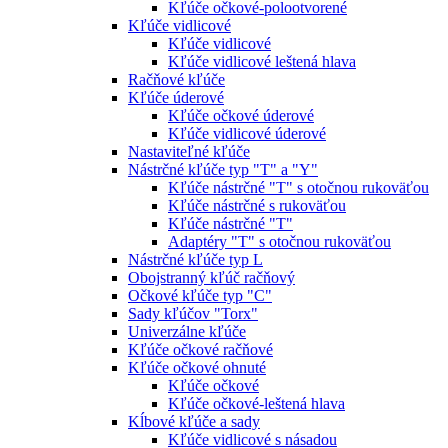
Kľúče očkové-polootvorené
Kľúče vidlicové
Kľúče vidlicové
Kľúče vidlicové leštená hlava
Račňové kľúče
Kľúče úderové
Kľúče očkové úderové
Kľúče vidlicové úderové
Nastaviteľné kľúče
Nástrčné kľúče typ "T" a "Y"
Kľúče nástrčné "T" s otočnou rukoväťou
Kľúče nástrčné s rukoväťou
Kľúče nástrčné "T"
Adaptéry "T" s otočnou rukoväťou
Nástrčné kľúče typ L
Obojstranný kľúč račňový
Očkové kľúče typ "C"
Sady kľúčov "Torx"
Univerzálne kľúče
Kľúče očkové račňové
Kľúče očkové ohnuté
Kľúče očkové
Kľúče očkové-leštená hlava
Kĺbové kľúče a sady
Kľúče vidlicové s násadou