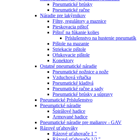
Pneumatické brúsky
Pneumatické račne
Náradie pre lakýrnikov
Filtre, regulátory a maznice
Pieskovacia pištoľ
Pištoľ na fúkanie kolies
Príslušenstvo na hustenie pneumatík
Pištole na mazanie
Striekacie pištole
Ofukovacie pištole
Konektory
Ostatné pneumatické náradie
Pneumatické nožnice a nože
Vzduchová vŕtačka
Pneumatické kladivá
Pneumatické račne a sady
Pneumatické brúsky a súpravy
Pneumatické Príslušenstvo
Pneumatické náradie
Špirálové hadice
Armované hadice
Pneumatické náradie pre maliarov - GAV
Rázové uťahováky
Rázové uťahovače 1 "
Rázové uťahovače 1/2 "