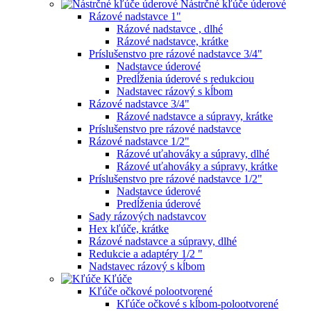
Nástrčné kľúče úderové
Rázové nadstavce 1"
Rázové nadstavce , dlhé
Rázové nadstavce, krátke
Príslušenstvo pre rázové nadstavce 3/4"
Nadstavce úderové
Predĺženia úderové s redukciou
Nadstavec rázový s kĺbom
Rázové nadstavce 3/4"
Rázové nadstavce a súpravy, krátke
Príslušenstvo pre rázové nadstavce
Rázové nadstavce 1/2"
Rázové uťahováky a súpravy, dlhé
Rázové uťahováky a súpravy, krátke
Príslušenstvo pre rázové nadstavce 1/2"
Nadstavce úderové
Predĺženia úderové
Sady rázových nadstavcov
Hex kľúče, krátke
Rázové nadstavce a súpravy, dlhé
Redukcie a adaptéry 1/2 "
Nadstavec rázový s kĺbom
Kľúče
Kľúče očkové polootvorené
Kľúče očkové s kĺbom-polootvorené