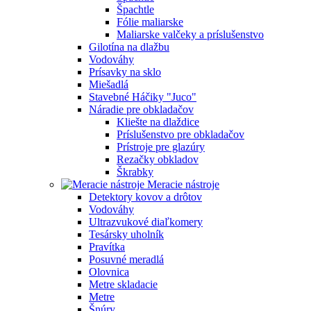
Špachtle
Fólie maliarske
Maliarske valčeky a príslušenstvo
Gilotína na dlažbu
Vodováhy
Prísavky na sklo
Miešadlá
Stavebné Háčiky "Juco"
Náradie pre obkladačov
Kliešte na dlaždice
Príslušenstvo pre obkladačov
Prístroje pre glazúry
Rezačky obkladov
Škrabky
Meracie nástroje
Detektory kovov a drôtov
Vodováhy
Ultrazvukové diaľkomery
Tesársky uholník
Pravítka
Posuvné meradlá
Olovnica
Metre skladacie
Metre
Šnúry