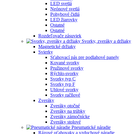
LED svetlá
Neónové svetlá
Pohybové čidlá
LED žiarovky
Ostatné
Ostatné
Rozdeľovače zásuviek
Svorky, zveráky a držiaky
Magnetické držiaky
Svierky
Sťahovací pás pre podlahové panely
Kované svorky
Pružinové svorky
Rýchlo-svorky
Svorky typ C
Svorky typ F
Uhlové svorky
Svorky račňové
Zveráky
Zveráky otočné
Zveráky na trúbky
Zveráky zámočnícke
Zveráky stolové
Pneumatické náradie
Rázové uťahovaky a vzduchové náradie