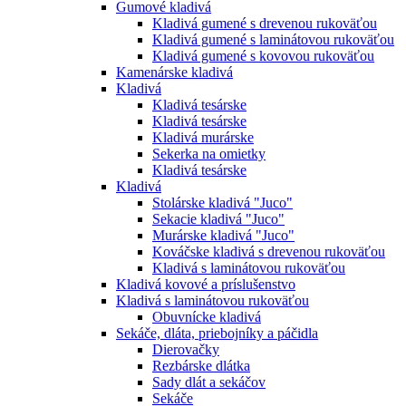
Gumové kladivá
Kladivá gumené s drevenou rukoväťou
Kladivá gumené s laminátovou rukoväťou
Kladivá gumené s kovovou rukoväťou
Kamenárske kladivá
Kladivá
Kladivá tesárske
Kladivá tesárske
Kladivá murárske
Sekerka na omietky
Kladivá tesárske
Kladivá
Stolárske kladivá "Juco"
Sekacie kladivá "Juco"
Murárske kladivá "Juco"
Kováčske kladivá s drevenou rukoväťou
Kladivá s laminátovou rukoväťou
Kladivá kovové a príslušenstvo
Kladivá s laminátovou rukoväťou
Obuvnícke kladivá
Sekáče, dláta, priebojníky a páčidla
Dierovačky
Rezbárske dlátka
Sady dlát a sekáčov
Sekáče