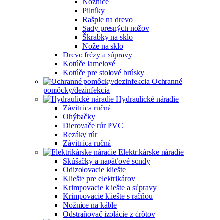
Nožnice
Pilníky
Rašple na drevo
Sady presných nožov
Škrabky na sklo
Nože na sklo
Drevo frézy a súpravy
Kotúče lamelové
Kotúče pre stolové brúsky
Ochranné
pomôcky/dezinfekcia
Hydraulické náradie
Závitnica ručná
Ohýbačky
Dierovače rúr PVC
Rezáky rúr
Závitníca ručná
Elektrikárske náradie
Skúšačky a napäťové sondy
Odizolovacie kliešte
Kliešte pre elektrikárov
Krimpovacie kliešte a súpravy
Krimpovacie kliešte s račňou
Nožnice na káble
Odstraňovač izolácie z drôtov