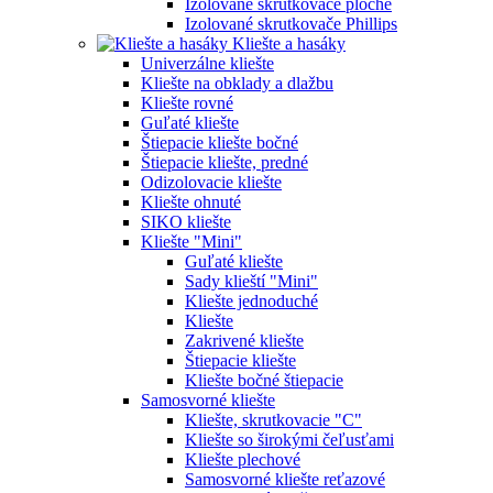
Izolované skrutkovače ploché
Izolované skrutkovače Phillips
Kliešte a hasáky
Univerzálne kliešte
Kliešte na obklady a dlažbu
Kliešte rovné
Guľaté kliešte
Štiepacie kliešte bočné
Štiepacie kliešte, predné
Odizolovacie kliešte
Kliešte ohnuté
SIKO kliešte
Kliešte "Mini"
Guľaté kliešte
Sady klieští "Mini"
Kliešte jednoduché
Kliešte
Zakrivené kliešte
Štiepacie kliešte
Kliešte bočné štiepacie
Samosvorné kliešte
Kliešte, skrutkovacie "C"
Kliešte so širokými čeľusťami
Kliešte plechové
Samosvorné kliešte reťazové