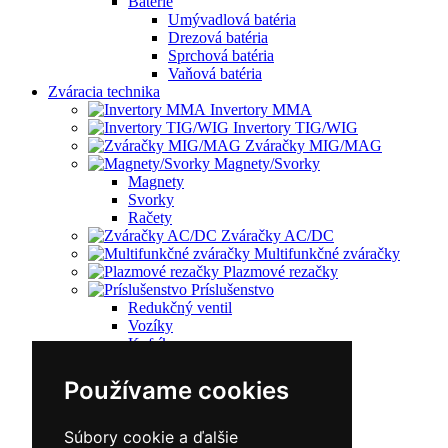
Batérie
Umývadlová batéria
Drezová batéria
Sprchová batéria
Vaňová batéria
Zváracia technika
Invertory MMA
Invertory TIG/WIG
Zváračky MIG/MAG
Magnety/Svorky
Magnety
Svorky
Račety
Zváračky AC/DC
Multifunkčné zváračky
Plazmové rezačky
Príslušenstvo
Redukčný ventil
Vozíky
Kufríky
Zváracie horáky
Zváracie masky
Používame cookies
Zváracie káble
Zváracie drôty
CNC rezacie stroje
Súbory cookie a ďalšie