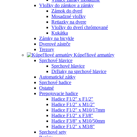
Vložky do zámkov a zámky
Zámok do dverí
Mosadzné vložky
Retiazky na dvere
Vložky do dverí chrómované
Kukátka
Zámky na bicykle
Dverové zástrče
Trezory
Kúpeľňové armatúry
Sprchové hlavice
Sprchové hlavice
Držiaky na sprchové hlavice
Automatické zátky
Sprchové hadice
Ostatné
Prepojovacie hadice
Hadice F1/2" x F1/2"
Hadice F1/2" x M1/2"
Hadice F1/2" x M10/17mm
Hadice F1/2" x F3/8"
Hadice F3/8" x M10/50mm
Hadice F1/2" x M3/8"
Sprchové sety