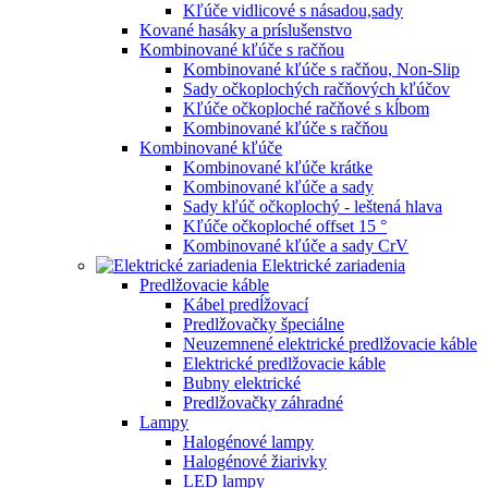
Kľúče vidlicové s násadou,sady
Kované hasáky a príslušenstvo
Kombinované kľúče s račňou
Kombinované kľúče s račňou, Non-Slip
Sady očkoplochých račňových kľúčov
Kľúče očkoploché račňové s kĺbom
Kombinované kľúče s račňou
Kombinované kľúče
Kombinované kľúče krátke
Kombinované kľúče a sady
Sady kľúč očkoplochý - leštená hlava
Kľúče očkoploché offset 15 °
Kombinované kľúče a sady CrV
Elektrické zariadenia
Predlžovacie káble
Kábel predĺžovací
Predlžovačky špeciálne
Neuzemnené elektrické predlžovacie káble
Elektrické predlžovacie káble
Bubny elektrické
Predlžovačky záhradné
Lampy
Halogénové lampy
Halogénové žiarivky
LED lampy