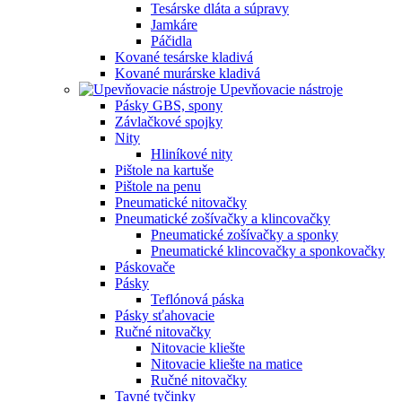
Tesárske dláta a súpravy
Jamkáre
Páčidla
Kované tesárske kladivá
Kované murárske kladivá
Upevňovacie nástroje
Pásky GBS, spony
Závlačkové spojky
Nity
Hliníkové nity
Pištole na kartuše
Pištole na penu
Pneumatické nitovačky
Pneumatické zošívačky a klincovačky
Pneumatické zošívačky a sponky
Pneumatické klincovačky a sponkovačky
Páskovače
Pásky
Teflónová páska
Pásky sťahovacie
Ručné nitovačky
Nitovacie kliešte
Nitovacie kliešte na matice
Ručné nitovačky
Tavné tyčinky