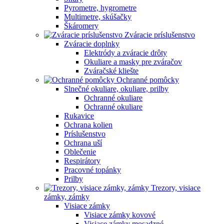
Pyrometre, hygrometre
Multimetre, skúšačky
Škáromery
Zváracie príslušenstvo
Zváracie doplnky
Elektródy a zváracie drôty
Okuliare a masky pre zváračov
Zváračské kliešte
Ochranné pomôcky
Slnečné okuliare, okuliare, prilby
Ochranné okuliare
Ochranné okuliare
Rukavice
Ochrana kolien
Príslušenstvo
Ochrana uší
Oblečenie
Respirátory
Pracovné topánky
Prilby
Trezory, visiace
zámky, zámky
Visiace zámky
Visiace zámky kovové
Visiace zámky mosadzné