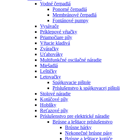
Vodné čerpadlá
Ponorné čerpadlá
Membránové čerpadlá
Fontánové pumpy
Vysávače
Príklepové vŕtačky
Priamočiare píly
Vŕtacie kladivá
Zváračky
Uťahováky
Multifunkčné oscilačné náradie
Miešadlá
Leštičky
Letovačky
Spájkovacie pištole
Príslušenstvo k spájkovacej pištoli
Stolové náradie
Kotúčové píly
Hoblíky
Reťazové píly
Príslušenstvo pre elektrické náradie
Brúsne a leštiace príslušenstvo
Brúsne hárky
Nekonečné brúsne pásy
Brúsne a leštiace kotúče