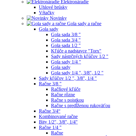
Elektronáradie
Uhlové brúsky
Vŕtačky
Novinky
Gola sady a račne
Gola sady
Gola sada 3/8 "
Gola sada 3/4 "
Gola sada 1/2 "
Kľúče a nadstavce "Torx"
Sady nástrčných kľúčov 1/2 "
Gola sady 1/4 "
Gola sady
Gola sady 1/4 ", 3/8", 1/2 "
Sady kľúčov 1/2 ", 3/8", 1/4 "
Račne 3/8 "
Račňové kľúče
Račne rôzne
Račne s poistkou
Račne s predĺženou rukoväťou
Račne 3/4“
Kombinované račne
Bity 1/2", 3/8", 1/4"
Račne 1/4 "
Račne