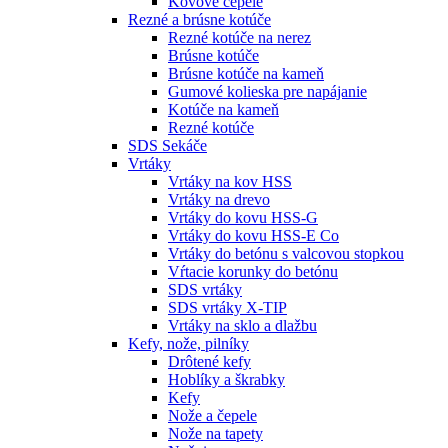
Kovové čepele
Rezné a brúsne kotúče
Rezné kotúče na nerez
Brúsne kotúče
Brúsne kotúče na kameň
Gumové kolieska pre napájanie
Kotúče na kameň
Rezné kotúče
SDS Sekáče
Vrtáky
Vrtáky na kov HSS
Vrtáky na drevo
Vrtáky do kovu HSS-G
Vrtáky do kovu HSS-E Co
Vrtáky do betónu s valcovou stopkou
Vŕtacie korunky do betónu
SDS vrtáky
SDS vrtáky X-TIP
Vrtáky na sklo a dlažbu
Kefy, nože, pilníky
Drôtené kefy
Hoblíky a škrabky
Kefy
Nože a čepele
Nože na tapety