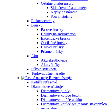
Ostatné príslušenstvo
Skľučovadlá a adaptéry
Kapsy na náradie
Power stojany
Elektrocentrály
Brúsky
Pásové brúsky
Brúsky na sadrokartón
Excentrické brúsky
Oscilačné brúsky
Uhlové brúsky
Priame brúsky
Aku
Aku skrutkovače
Aku vŕtačky
Pištole striekacie
Teplovzdušné náradie
Rezné nástroje
Kotúče reťazové
Diamantové nástroje
Diamantové pilníky
Diamantové kotúče-betón
Diamantové kotúče-asfaltu
Diamantové kotúče pre rezanie stavebných
materiálov