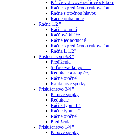
Kľúče vidlicové račňové s kĺbom
Račne s predĺženou rukoväťou
Račne s otočnou hlavou
Račne potiahnuté
Račne 1/2 "
Račňa ohnutá
Račňové kľúče
Račne jednoduché
Račne s predĺženou rukoväťou
Račňa L 1/2"
Príslušenstvo 3/8 "
Predĺženia
Skľučovadla typ "T"
Redukcie a adaptéry
Račne otočné
Kardánové spojky
Príslušenstvo 3/4 "
Kĺbové spojky
Redukcie
Račňa typu "L"
Račne typu "T"
Račne otočné
Predĺženia
Príslušenstvo 1/4 "
Kĺbové spojky