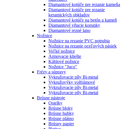
Diamantové kotúče pre rezanie kameňa
Diamantové kotúče pre rezanie
keramických obkladov
Diamantové kotúče na betón a kameň
Diamantové vŕtacie korunky
Diamantové rezné lano
Nožnice
Nožnice na rezanie PVC potrubia
Nožnice na rezanie oceľových pásiek
Veľké nožnice
Armovacie kliešte
Káblové nožnice
Nožnice "Juco"
Frézy a súpravy
Vykružovacie píly Bi-metal
Vykružovýky volfrámové
Vykružovacie píly Bi-metal
Vykružovacie píly Bi-metal
Brúsne nástroje
Osielky
Brúsne bloky
Brúsne hubky
Brúsne plátno
Brúsny papier
Pletivo