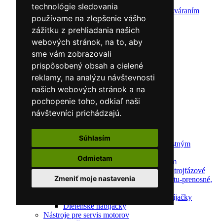
Elektródy
technológie sledovania
Ochrana pred zváraním
používame na zlepšenie vášho
Predohrev / Žíhanie
Polohovacie systémy
zážitku z prehliadania našich
Indukčný ohrev
webových stránok, na to, aby
Auto náradie a vybavenie servisov
sme vám zobrazovali
Lakernícke stojany
Nabíjačky a testery
prispôsobený obsah a cielené
Navijaky
reklamy, na analýzu návštevnosti
Navijaky ručné
našich webových stránok a na
Navijaky elektrické
Reťazové kladkostroje
pochopenie toho, odkiaľ naši
Náradie pre uloženie brzdového systému
návštevníci prichádzajú.
Nástroje pre autookná
Nabíjačky/Štartéry
Automatické nabíjačky
Súhlasím
Automatické nabíjačky s bezpečnostným
automatickým štartom
Odmietam
Nabíjačky/Štartéry s bezpečnostným
automatickým štartom-jednofázové,trojfázové
Zmeniť moje nastavenia
Dielenské nabíjačky s funkciou štartu-prenosné,
pojazdné
Mikroprocesorové automatické nabíjačky
Dielenské nabíjačky
Nástroje pre servis motorov