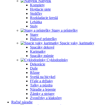
Nábytok
Komplety
Hojdacie siete
Stoličky
Rozkladacie kreslá
Lehátka
Stoly
Stany a prístrešky
Stany
Plážové prístrešky
Spacie vaky, karimatky
Spacáky dekové
Karimatky
Spacáky múmie
Cyklodoplnky
Dekorácie
Duše
Rôzne
Svetlá na bicykel
Fľaše a držiaky
Tašky a púzdra
Náradie a lepenie
Zámky a stojany
Zvončeky a klaksóny
Ručné náradie