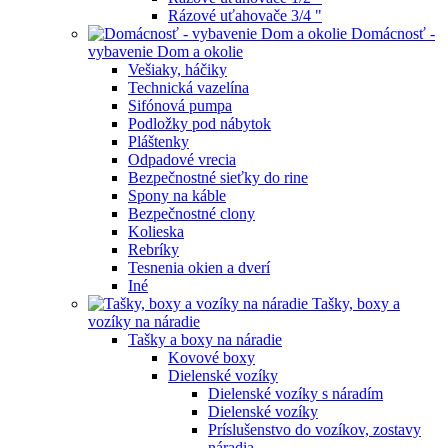
Rázové uťahovače 3/4 "
Domácnosť -
vybavenie Dom a okolie
Vešiaky, háčiky
Technická vazelína
Sifónová pumpa
Podložky pod nábytok
Pláštenky
Odpadové vrecia
Bezpečnostné sieťky do rine
Spony na káble
Bezpečnostné clony
Kolieska
Rebríky
Tesnenia okien a dverí
Iné
Tašky, boxy a
vozíky na náradie
Tašky a boxy na náradie
Kovové boxy
Dielenské vozíky
Dielenské vozíky s náradím
Dielenské vozíky
Príslušenstvo do vozíkov, zostavy
náradia