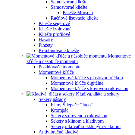
Samosvorné kliešte
Samosvorné kliešte
Kliešte Morse´a
Račňové lisovacie kliešte
Kliešte segerové
Kliešte izolované
Kliešte profilové
Hasáky
Pinzety
Kombinované kliešte
Momentové
kľúče a násobiče momentu
Posilňovače momentu
Momentové kľúče
Momentové kľúče s plastovou rúčkou
Momentové kľúče digitálne
Momentové kľúče s kovovou rukoväťou
Kladivá, dláta a sekery
Sekery,násady
Kliny Štiepače "Juco"
Krompáč
Sekery s drevenou rukoväťou
Sekery s klinom a kladivom
Sekery,rukoväť so skleným vláknom
Antivibračné kladivá