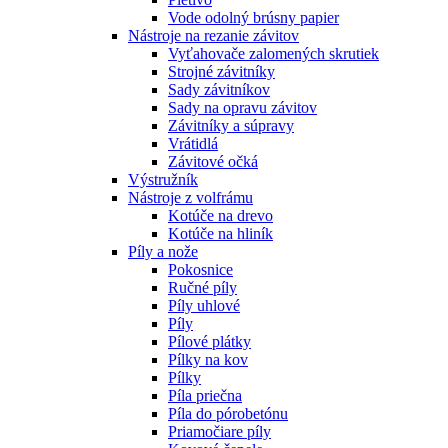
Vode odolný brúsny papier
Nástroje na rezanie závitov
Vyťahovače zalomených skrutiek
Strojné závitníky
Sady závitníkov
Sady na opravu závitov
Závitníky a súpravy
Vrátidlá
Závitové očká
Výstružník
Nástroje z volfrámu
Kotúče na drevo
Kotúče na hliník
Píly a nože
Pokosnice
Ručné píly
Píly uhlové
Píly
Pílové plátky
Pílky na kov
Pílky
Píla priečna
Píla do pórobetónu
Priamočiare píly