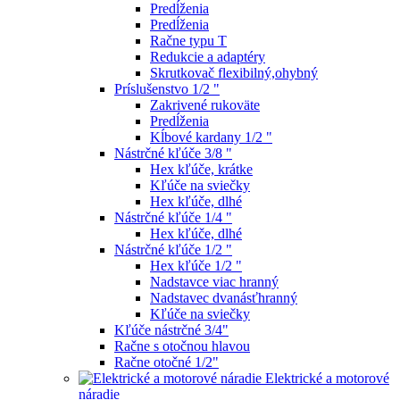
Predĺženia
Predĺženia
Račne typu T
Redukcie a adaptéry
Skrutkovač flexibilný,ohybný
Príslušenstvo 1/2 "
Zakrivené rukoväte
Predĺženia
Kĺbové kardany 1/2 "
Nástrčné kľúče 3/8 "
Hex kľúče, krátke
Kľúče na sviečky
Hex kľúče, dlhé
Nástrčné kľúče 1/4 "
Hex kľúče, dlhé
Nástrčné kľúče 1/2 "
Hex kľúče 1/2 "
Nadstavce viac hranný
Nadstavec dvanásťhranný
Kľúče na sviečky
Kľúče nástrčné 3/4"
Račne s otočnou hlavou
Račne otočné 1/2"
Elektrické a motorové
náradie