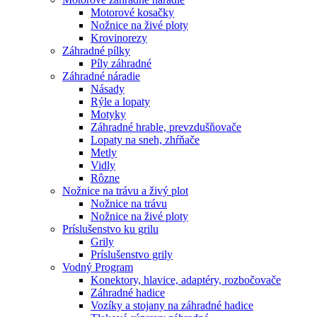
Motorové kosačky
Nožnice na živé ploty
Krovinorezy
Záhradné pílky
Píly záhradné
Záhradné náradie
Násady
Rýle a lopaty
Motyky
Záhradné hrable, prevzdušňovače
Lopaty na sneh, zhŕňače
Metly
Vidly
Rôzne
Nožnice na trávu a živý plot
Nožnice na trávu
Nožnice na živé ploty
Príslušenstvo ku grilu
Grily
Príslušenstvo grily
Vodný Program
Konektory, hlavice, adaptéry, rozbočovače
Záhradné hadice
Vozíky a stojany na záhradné hadice