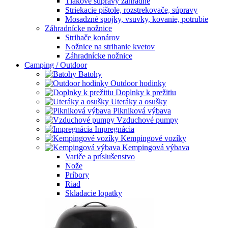
Tlakové súpravy záhradné
Striekacie pištole, rozstrekovače, súpravy
Mosadzné spojky, vsuvky, kovanie, potrubie
Záhradnícke nožnice
Strihače konárov
Nožnice na strihanie kvetov
Záhradnícke nožnice
Camping / Outdoor
Batohy
Outdoor hodinky
Doplnky k prežitiu
Uteráky a osušky
Pikniková výbava
Vzduchové pumpy
Impregnácia
Kempingové vozíky
Kempingová výbava
Variče a príslušenstvo
Nože
Príbory
Riad
Skladacie lopatky