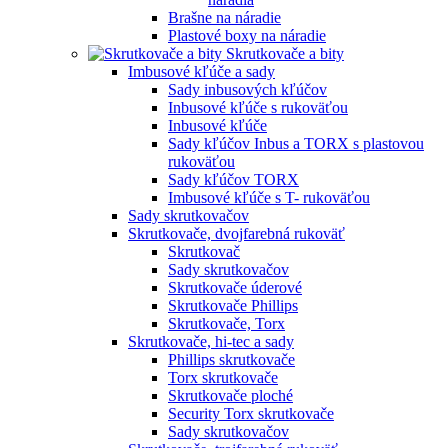
Brašne na náradie
Plastové boxy na náradie
Skrutkovače a bity
Imbusové kľúče a sady
Sady inbusových kľúčov
Inbusové kľúče s rukoväťou
Inbusové kľúče
Sady kľúčov Inbus a TORX s plastovou
rukoväťou
Sady kľúčov TORX
Imbusové kľúče s T- rukoväťou
Sady skrutkovačov
Skrutkovače, dvojfarebná rukoväť
Skrutkovač
Sady skrutkovačov
Skrutkovače úderové
Skrutkovače Phillips
Skrutkovače, Torx
Skrutkovače, hi-tec a sady
Phillips skrutkovače
Torx skrutkovače
Skrutkovače ploché
Security Torx skrutkovače
Sady skrutkovačov