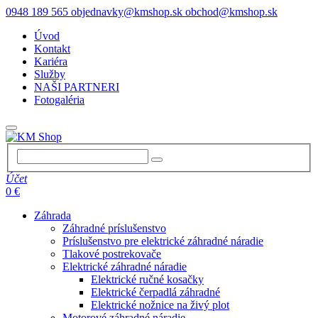
0948 189 565
objednavky@kmshop.sk
obchod@kmshop.sk
Úvod
Kontakt
Kariéra
Služby
NAŠI PARTNERI
Fotogaléria
Účet
0 €
Záhrada
Záhradné príslušenstvo
Príslušenstvo pre elektrické záhradné náradie
Tlakové postrekovače
Elektrické záhradné náradie
Elektrické ručné kosačky
Elektrické čerpadlá záhradné
Elektrické nožnice na živý plot
Motorové záhradné náradie