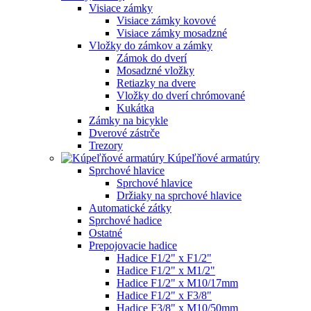
Visiace zámky
Visiace zámky kovové
Visiace zámky mosadzné
Vložky do zámkov a zámky
Zámok do dverí
Mosadzné vložky
Retiazky na dvere
Vložky do dverí chrómované
Kukátka
Zámky na bicykle
Dverové zástrče
Trezory
Kúpeľňové armatúry
Sprchové hlavice
Sprchové hlavice
Držiaky na sprchové hlavice
Automatické zátky
Sprchové hadice
Ostatné
Prepojovacie hadice
Hadice F1/2" x F1/2"
Hadice F1/2" x M1/2"
Hadice F1/2" x M10/17mm
Hadice F1/2" x F3/8"
Hadice F3/8" x M10/50mm