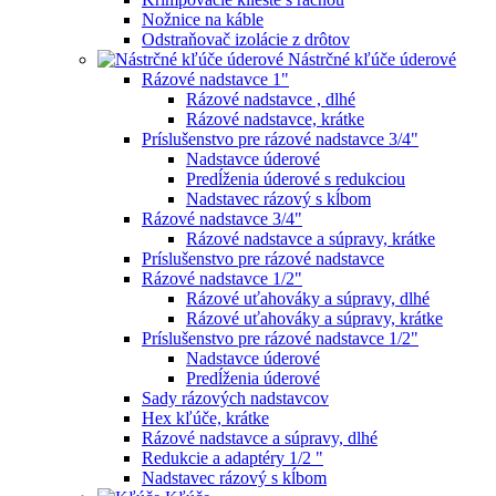
Nožnice na káble
Odstraňovač izolácie z drôtov
Nástrčné kľúče úderové
Rázové nadstavce 1"
Rázové nadstavce , dlhé
Rázové nadstavce, krátke
Príslušenstvo pre rázové nadstavce 3/4"
Nadstavce úderové
Predĺženia úderové s redukciou
Nadstavec rázový s kĺbom
Rázové nadstavce 3/4"
Rázové nadstavce a súpravy, krátke
Príslušenstvo pre rázové nadstavce
Rázové nadstavce 1/2"
Rázové uťahováky a súpravy, dlhé
Rázové uťahováky a súpravy, krátke
Príslušenstvo pre rázové nadstavce 1/2"
Nadstavce úderové
Predĺženia úderové
Sady rázových nadstavcov
Hex kľúče, krátke
Rázové nadstavce a súpravy, dlhé
Redukcie a adaptéry 1/2 "
Nadstavec rázový s kĺbom