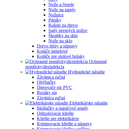
Nože a čepele
Nože na tapety
Nožnice
Pilníky
Rašple na drevo
Sady presných nožov
Škrabky na sklo
Nože na sklo
Drevo frézy a súpravy
Kotúče lamelové
Kotúče pre stolové brúsky
Ochranné
pomôcky/dezinfekcia
Hydraulické náradie
Závitnica ručná
Ohýbačky
Dierovače rúr PVC
Rezáky rúr
Závitníca ručná
Elektrikárske náradie
Skúšačky a napäťové sondy
Odizolovacie kliešte
Kliešte pre elektrikárov
Krimpovacie kliešte a súpravy
Krimpovacie kliešte s račňou