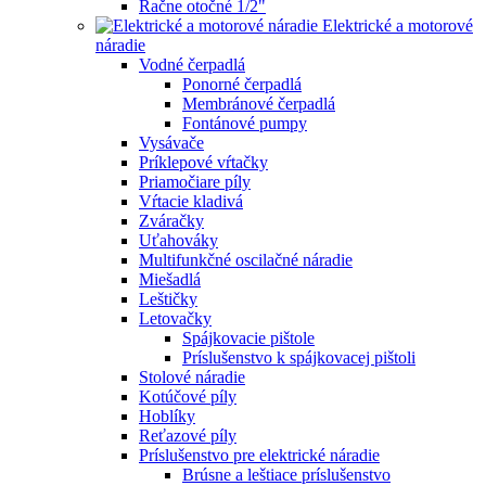
Račne otočné 1/2"
Elektrické a motorové
náradie
Vodné čerpadlá
Ponorné čerpadlá
Membránové čerpadlá
Fontánové pumpy
Vysávače
Príklepové vŕtačky
Priamočiare píly
Vŕtacie kladivá
Zváračky
Uťahováky
Multifunkčné oscilačné náradie
Miešadlá
Leštičky
Letovačky
Spájkovacie pištole
Príslušenstvo k spájkovacej pištoli
Stolové náradie
Kotúčové píly
Hoblíky
Reťazové píly
Príslušenstvo pre elektrické náradie
Brúsne a leštiace príslušenstvo