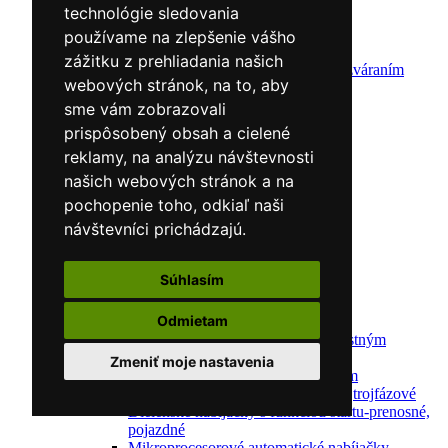
technológie sledovania
Zváracie drôty
CNC rezacie stroje
používame na zlepšenie vášho
Elektródy
zážitku z prehliadania našich
Ochrana pred zváraním
webových stránok, na to, aby
Predohrev / Žíhanie
Polohovacie systémy
sme vám zobrazovali
Indukčný ohrev
prispôsobený obsah a cielené
Auto náradie a vybavenie servisov
reklamy, na analýzu návštevnosti
Lakernícke stojany
Nabíjačky a testery
našich webových stránok a na
Navijaky
pochopenie toho, odkiaľ naši
Navijaky ručné
návštevníci prichádzajú.
Navijaky elektrické
Reťazové kladkostroje
Náradie pre uloženie brzdového systému
Súhlasím
Nástroje pre autookná
Nabíjačky/Štartéry
Odmietam
Automatické nabíjačky
Automatické nabíjačky s bezpečnostným
automatickým štartom
Zmeniť moje nastavenia
Nabíjačky/Štartéry s bezpečnostným
automatickým štartom-jednofázové,trojfázové
Dielenské nabíjačky s funkciou štartu-prenosné,
pojazdné
Mikroprocesorové automatické nabíjačky