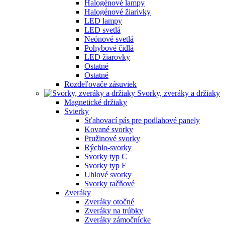
Halogénové lampy
Halogénové žiarivky
LED lampy
LED svetlá
Neónové svetlá
Pohybové čidlá
LED žiarovky
Ostatné
Ostatné
Rozdeľovače zásuviek
Svorky, zveráky a držiaky
Magnetické držiaky
Svierky
Sťahovací pás pre podlahové panely
Kované svorky
Pružinové svorky
Rýchlo-svorky
Svorky typ C
Svorky typ F
Uhlové svorky
Svorky račňové
Zveráky
Zveráky otočné
Zveráky na trúbky
Zveráky zámočnícke