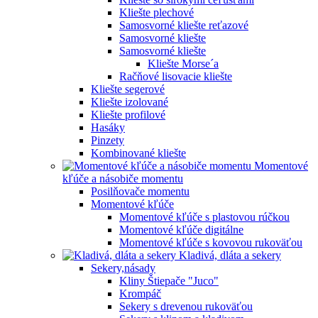
Kliešte plechové
Samosvorné kliešte reťazové
Samosvorné kliešte
Samosvorné kliešte
Kliešte Morse´a
Račňové lisovacie kliešte
Kliešte segerové
Kliešte izolované
Kliešte profilové
Hasáky
Pinzety
Kombinované kliešte
Momentové
kľúče a násobiče momentu
Posilňovače momentu
Momentové kľúče
Momentové kľúče s plastovou rúčkou
Momentové kľúče digitálne
Momentové kľúče s kovovou rukoväťou
Kladivá, dláta a sekery
Sekery,násady
Kliny Štiepače "Juco"
Krompáč
Sekery s drevenou rukoväťou