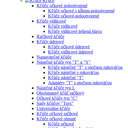
Kľúče
Kľúče očkové polootvorené
Kľúče očkové s kĺbom-polootvorené
Kľúče očkové-polootvorené
Kľúče vidlicové
Kľúče vidlicové
Kľúče vidlicové leštená hlava
Račňové kľúče
Kľúče úderové
Kľúče očkové úderové
Kľúče vidlicové úderové
Nastaviteľné kľúče
Nástrčné kľúče typ "T" a "Y"
Kľúče nástrčné "T" s otočnou rukoväťou
Kľúče nástrčné s rukoväťou
Kľúče nástrčné "T"
Adaptéry "T" s otočnou rukoväťou
Nástrčné kľúče typ L
Obojstranný kľúč račňový
Očkové kľúče typ "C"
Sady kľúčov "Torx"
Univerzálne kľúče
Kľúče očkové račňové
Kľúče očkové ohnuté
Kľúče očkové