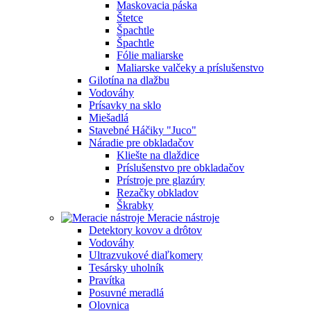
Maskovacia páska
Štetce
Špachtle
Špachtle
Fólie maliarske
Maliarske valčeky a príslušenstvo
Gilotína na dlažbu
Vodováhy
Prísavky na sklo
Miešadlá
Stavebné Háčiky "Juco"
Náradie pre obkladačov
Kliešte na dlaždice
Príslušenstvo pre obkladačov
Prístroje pre glazúry
Rezačky obkladov
Škrabky
Meracie nástroje
Detektory kovov a drôtov
Vodováhy
Ultrazvukové diaľkomery
Tesársky uholník
Pravítka
Posuvné meradlá
Olovnica