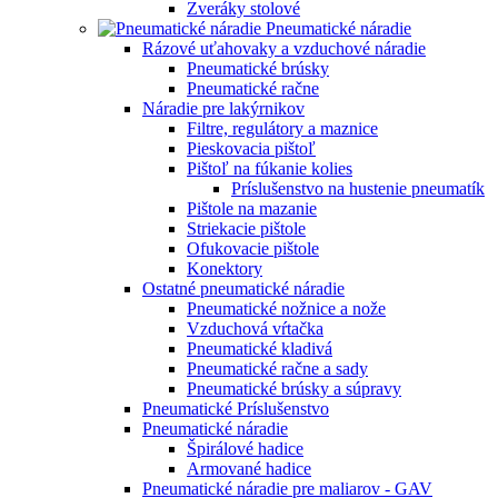
Zveráky stolové
Pneumatické náradie
Rázové uťahovaky a vzduchové náradie
Pneumatické brúsky
Pneumatické račne
Náradie pre lakýrnikov
Filtre, regulátory a maznice
Pieskovacia pištoľ
Pištoľ na fúkanie kolies
Príslušenstvo na hustenie pneumatík
Pištole na mazanie
Striekacie pištole
Ofukovacie pištole
Konektory
Ostatné pneumatické náradie
Pneumatické nožnice a nože
Vzduchová vŕtačka
Pneumatické kladivá
Pneumatické račne a sady
Pneumatické brúsky a súpravy
Pneumatické Príslušenstvo
Pneumatické náradie
Špirálové hadice
Armované hadice
Pneumatické náradie pre maliarov - GAV