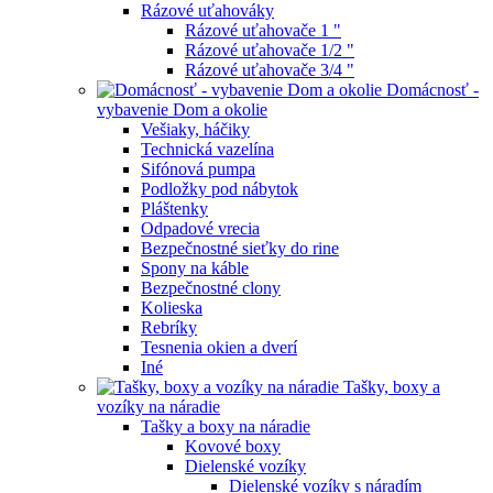
Rázové uťahováky
Rázové uťahovače 1 "
Rázové uťahovače 1/2 "
Rázové uťahovače 3/4 "
Domácnosť -
vybavenie Dom a okolie
Vešiaky, háčiky
Technická vazelína
Sifónová pumpa
Podložky pod nábytok
Pláštenky
Odpadové vrecia
Bezpečnostné sieťky do rine
Spony na káble
Bezpečnostné clony
Kolieska
Rebríky
Tesnenia okien a dverí
Iné
Tašky, boxy a
vozíky na náradie
Tašky a boxy na náradie
Kovové boxy
Dielenské vozíky
Dielenské vozíky s náradím