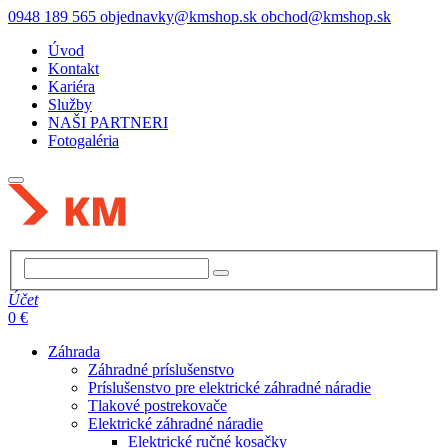
0948 189 565
objednavky@kmshop.sk
obchod@kmshop.sk
Úvod
Kontakt
Kariéra
Služby
NAŠI PARTNERI
Fotogaléria
Účet
0 €
Záhrada
Záhradné príslušenstvo
Príslušenstvo pre elektrické záhradné náradie
Tlakové postrekovače
Elektrické záhradné náradie
Elektrické ručné kosačky