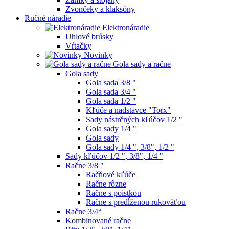
Zvončeky a klaksóny
Ručné náradie
Elektronáradie
Uhlové brúsky
Vŕtačky
Novinky
Gola sady a račne
Gola sady
Gola sada 3/8 "
Gola sada 3/4 "
Gola sada 1/2 "
Kľúče a nadstavce "Torx"
Sady nástrčných kľúčov 1/2 "
Gola sady 1/4 "
Gola sady
Gola sady 1/4 ", 3/8", 1/2 "
Sady kľúčov 1/2 ", 3/8", 1/4 "
Račne 3/8 "
Račňové kľúče
Račne rôzne
Račne s poistkou
Račne s predĺženou rukoväťou
Račne 3/4“
Kombinované račne