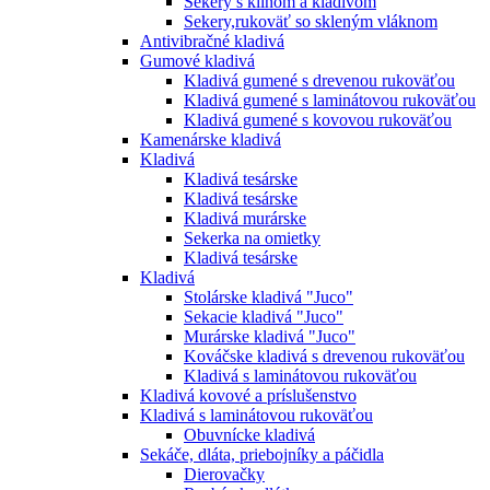
Sekery s klinom a kladivom
Sekery,rukoväť so skleným vláknom
Antivibračné kladivá
Gumové kladivá
Kladivá gumené s drevenou rukoväťou
Kladivá gumené s laminátovou rukoväťou
Kladivá gumené s kovovou rukoväťou
Kamenárske kladivá
Kladivá
Kladivá tesárske
Kladivá tesárske
Kladivá murárske
Sekerka na omietky
Kladivá tesárske
Kladivá
Stolárske kladivá "Juco"
Sekacie kladivá "Juco"
Murárske kladivá "Juco"
Kováčske kladivá s drevenou rukoväťou
Kladivá s laminátovou rukoväťou
Kladivá kovové a príslušenstvo
Kladivá s laminátovou rukoväťou
Obuvnícke kladivá
Sekáče, dláta, priebojníky a páčidla
Dierovačky