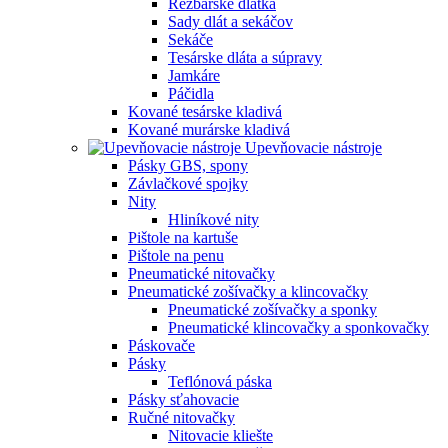
Rezbárske dlátka
Sady dlát a sekáčov
Sekáče
Tesárske dláta a súpravy
Jamkáre
Páčidla
Kované tesárske kladivá
Kované murárske kladivá
Upevňovacie nástroje
Pásky GBS, spony
Závlačkové spojky
Nity
Hliníkové nity
Pištole na kartuše
Pištole na penu
Pneumatické nitovačky
Pneumatické zošívačky a klincovačky
Pneumatické zošívačky a sponky
Pneumatické klincovačky a sponkovačky
Páskovače
Pásky
Teflónová páska
Pásky sťahovacie
Ručné nitovačky
Nitovacie kliešte