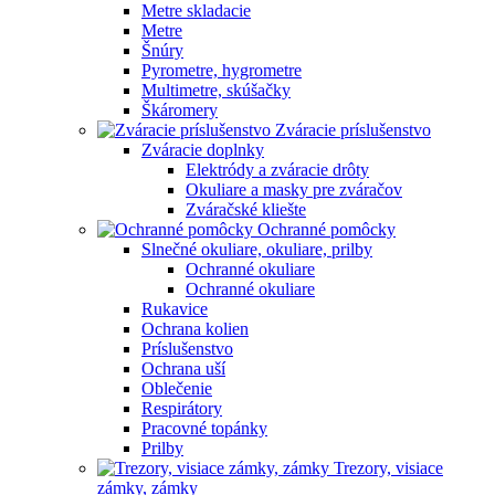
Metre skladacie
Metre
Šnúry
Pyrometre, hygrometre
Multimetre, skúšačky
Škáromery
Zváracie príslušenstvo
Zváracie doplnky
Elektródy a zváracie drôty
Okuliare a masky pre zváračov
Zváračské kliešte
Ochranné pomôcky
Slnečné okuliare, okuliare, prilby
Ochranné okuliare
Ochranné okuliare
Rukavice
Ochrana kolien
Príslušenstvo
Ochrana uší
Oblečenie
Respirátory
Pracovné topánky
Prilby
Trezory, visiace
zámky, zámky