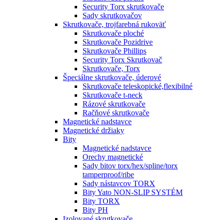
Security Torx skrutkovače
Sady skrutkovačov
Skrutkovače, trojfarebná rukoväť
Skrutkovače ploché
Skrutkovače Pozidrive
Skrutkovače Phillips
Security Torx Skrutkovač
Skrutkovače, Torx
Špeciálne skrutkovače, úderové
Skrutkovače teleskopické,flexibilné
Skrutkovače t-neck
Rázové skrutkovače
Račňové skrutkovače
Magnetické nadstavce
Magnetické držiaky
Bity
Magnetické nadstavce
Orechy magnetické
Sady bitov torx/hex/spline/torx
tamperproof/ribe
Sady nástavcov TORX
Bity Yato NON-SLIP SYSTÉM
Bity TORX
Bity PH
Izolované skrutkovače