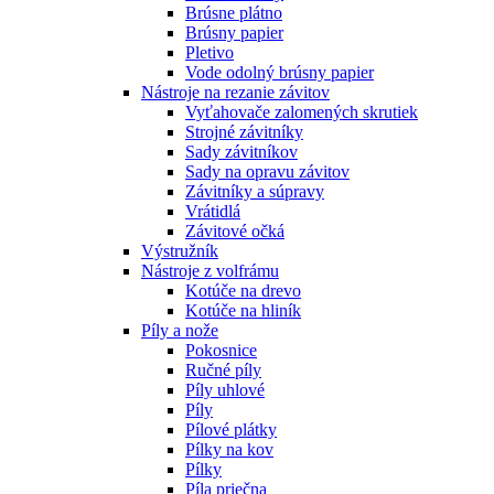
Brúsne plátno
Brúsny papier
Pletivo
Vode odolný brúsny papier
Nástroje na rezanie závitov
Vyťahovače zalomených skrutiek
Strojné závitníky
Sady závitníkov
Sady na opravu závitov
Závitníky a súpravy
Vrátidlá
Závitové očká
Výstružník
Nástroje z volfrámu
Kotúče na drevo
Kotúče na hliník
Píly a nože
Pokosnice
Ručné píly
Píly uhlové
Píly
Pílové plátky
Pílky na kov
Pílky
Píla priečna