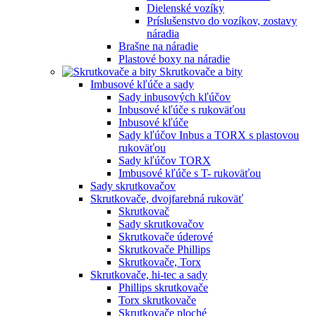
Dielenské vozíky
Príslušenstvo do vozíkov, zostavy
náradia
Brašne na náradie
Plastové boxy na náradie
Skrutkovače a bity
Imbusové kľúče a sady
Sady inbusových kľúčov
Inbusové kľúče s rukoväťou
Inbusové kľúče
Sady kľúčov Inbus a TORX s plastovou
rukoväťou
Sady kľúčov TORX
Imbusové kľúče s T- rukoväťou
Sady skrutkovačov
Skrutkovače, dvojfarebná rukoväť
Skrutkovač
Sady skrutkovačov
Skrutkovače úderové
Skrutkovače Phillips
Skrutkovače, Torx
Skrutkovače, hi-tec a sady
Phillips skrutkovače
Torx skrutkovače
Skrutkovače ploché