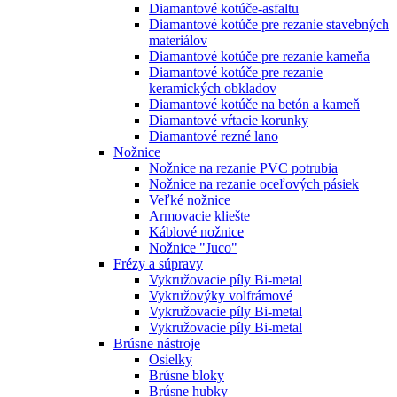
Diamantové kotúče-asfaltu
Diamantové kotúče pre rezanie stavebných
materiálov
Diamantové kotúče pre rezanie kameňa
Diamantové kotúče pre rezanie
keramických obkladov
Diamantové kotúče na betón a kameň
Diamantové vŕtacie korunky
Diamantové rezné lano
Nožnice
Nožnice na rezanie PVC potrubia
Nožnice na rezanie oceľových pásiek
Veľké nožnice
Armovacie kliešte
Káblové nožnice
Nožnice "Juco"
Frézy a súpravy
Vykružovacie píly Bi-metal
Vykružovýky volfrámové
Vykružovacie píly Bi-metal
Vykružovacie píly Bi-metal
Brúsne nástroje
Osielky
Brúsne bloky
Brúsne hubky