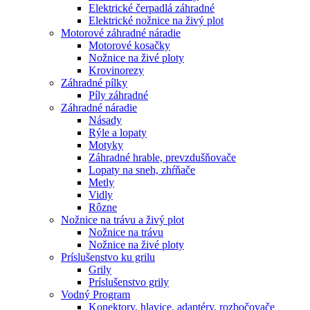
Elektrické čerpadlá záhradné
Elektrické nožnice na živý plot
Motorové záhradné náradie
Motorové kosačky
Nožnice na živé ploty
Krovinorezy
Záhradné pílky
Píly záhradné
Záhradné náradie
Násady
Rýle a lopaty
Motyky
Záhradné hrable, prevzdušňovače
Lopaty na sneh, zhŕňače
Metly
Vidly
Rôzne
Nožnice na trávu a živý plot
Nožnice na trávu
Nožnice na živé ploty
Príslušenstvo ku grilu
Grily
Príslušenstvo grily
Vodný Program
Konektory, hlavice, adaptéry, rozbočovače