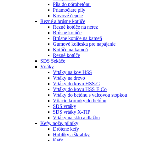
Píla do pórobetónu
Priamočiare píly
Kovové čepele
Rezné a brúsne kotúče
Rezné kotúče na nerez
Brúsne kotúče
Brúsne kotúče na kameň
Gumové kolieska pre napájanie
Kotúče na kameň
Rezné kotúče
SDS Sekáče
Vrtáky
Vrtáky na kov HSS
Vrtáky na drevo
Vrtáky do kovu HSS-G
Vrtáky do kovu HSS-E Co
Vrtáky do betónu s valcovou stopkou
Vŕtacie korunky do betónu
SDS vrtáky
SDS vrtáky X-TIP
Vrtáky na sklo a dlažbu
Kefy, nože, pilníky
Drôtené kefy
Hoblíky a škrabky
Kefy