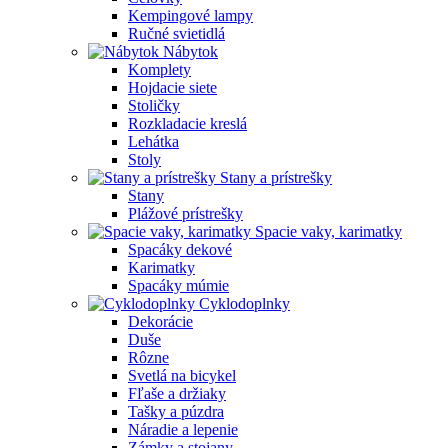
Kempingové lampy
Ručné svietidlá
Nábytok
Komplety
Hojdacie siete
Stoličky
Rozkladacie kreslá
Lehátka
Stoly
Stany a prístrešky
Stany
Plážové prístrešky
Spacie vaky, karimatky
Spacáky dekové
Karimatky
Spacáky múmie
Cyklodoplnky
Dekorácie
Duše
Rôzne
Svetlá na bicykel
Fľaše a držiaky
Tašky a púzdra
Náradie a lepenie
Zámky a stojany