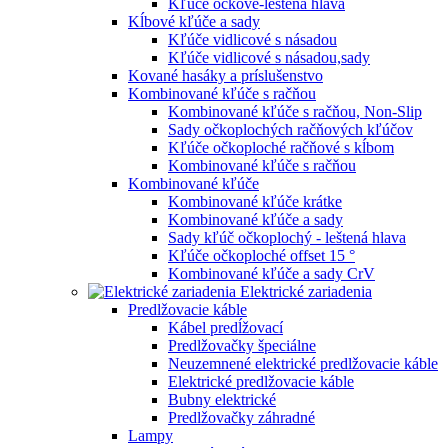
Kľúče očkové-leštená hlava
Kĺbové kľúče a sady
Kľúče vidlicové s násadou
Kľúče vidlicové s násadou,sady
Kované hasáky a príslušenstvo
Kombinované kľúče s račňou
Kombinované kľúče s račňou, Non-Slip
Sady očkoplochých račňových kľúčov
Kľúče očkoploché račňové s kĺbom
Kombinované kľúče s račňou
Kombinované kľúče
Kombinované kľúče krátke
Kombinované kľúče a sady
Sady kľúč očkoplochý - leštená hlava
Kľúče očkoploché offset 15 °
Kombinované kľúče a sady CrV
Elektrické zariadenia
Predlžovacie káble
Kábel predĺžovací
Predlžovačky špeciálne
Neuzemnené elektrické predlžovacie káble
Elektrické predlžovacie káble
Bubny elektrické
Predlžovačky záhradné
Lampy