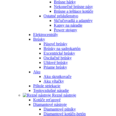
Brúsne hárky
Nekonečné brúsne pásy
Brúsne a leštiace kotúče
Ostatné príslušenstvo
Skľučovadlá a adaptéry
Kapsy na náradie
Power stojany
Elektrocentrály
Brúsky
Pásové brúsky
Brúsky na sadrokartón
Excentrické brúsky
Oscilačné brúsky
Uhlové brúsky
Priame brúsky
Aku
Aku skrutkovače
Aku vŕtačky
Pištole striekacie
Teplovzdušné náradie
Rezné nástroje
Kotúče reťazové
Diamantové nástroje
Diamantové pilníky
Diamantové kotúče-betón