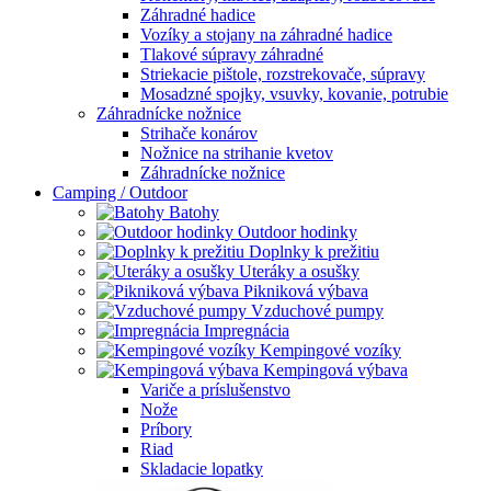
Záhradné hadice
Vozíky a stojany na záhradné hadice
Tlakové súpravy záhradné
Striekacie pištole, rozstrekovače, súpravy
Mosadzné spojky, vsuvky, kovanie, potrubie
Záhradnícke nožnice
Strihače konárov
Nožnice na strihanie kvetov
Záhradnícke nožnice
Camping / Outdoor
Batohy
Outdoor hodinky
Doplnky k prežitiu
Uteráky a osušky
Pikniková výbava
Vzduchové pumpy
Impregnácia
Kempingové vozíky
Kempingová výbava
Variče a príslušenstvo
Nože
Príbory
Riad
Skladacie lopatky