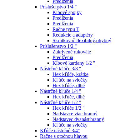
Predĺženia
Príslušenstvo 1/4 "
Kĺbové spojky
Predĺženia
Predĺženia
Račne typu T
Redukcie a adaptéry
Skrutkovač flexibilný,ohybný
Príslušenstvo 1/2 "
Zakrivené rukoväte
Predĺženia
Kĺbové kardany 1/2 "
Nástrčné kľúče 3/8 "
Hex kľúče, krátke
Kľúče na sviečky
Hex kľúče, dlhé
Nástrčné kľúče 1/4 "
Hex kľúče, dlhé
Nástrčné kľúče 1/2 "
Hex kľúče 1/2 "
Nadstavce viac hranný
Nadstavec dvanásťhranný
Kľúče na sviečky
Kľúče nástrčné 3/4"
Račne s otočnou hlavou