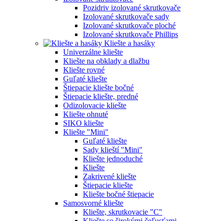
Pozidriv izolované skrutkovače
Izolované skrutkovače sady
Izolované skrutkovače ploché
Izolované skrutkovače Phillips
Kliešte a hasáky
Univerzálne kliešte
Kliešte na obklady a dlažbu
Kliešte rovné
Guľaté kliešte
Štiepacie kliešte bočné
Štiepacie kliešte, predné
Odizolovacie kliešte
Kliešte ohnuté
SIKO kliešte
Kliešte "Mini"
Guľaté kliešte
Sady klieští "Mini"
Kliešte jednoduché
Kliešte
Zakrivené kliešte
Štiepacie kliešte
Kliešte bočné štiepacie
Samosvorné kliešte
Kliešte, skrutkovacie "C"
Kliešte so širokými čeľusťami