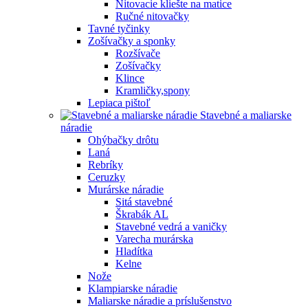
Nitovacie kliešte na matice
Ručné nitovačky
Tavné tyčinky
Zošívačky a sponky
Rozšívače
Zošívačky
Klince
Kramličky,spony
Lepiaca pištoľ
Stavebné a maliarske
náradie
Ohýbačky drôtu
Laná
Rebríky
Ceruzky
Murárske náradie
Sitá stavebné
Škrabák AL
Stavebné vedrá a vaničky
Varecha murárska
Hladítka
Kelne
Nože
Klampiarske náradie
Maliarske náradie a príslušenstvo