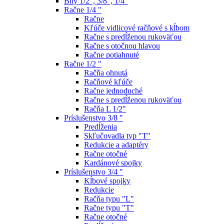
Bity 1/2", 3/8", 1/4"
Račne 1/4 "
Račne
Kľúče vidlicové račňové s kĺbom
Račne s predĺženou rukoväťou
Račne s otočnou hlavou
Račne potiahnuté
Račne 1/2 "
Račňa ohnutá
Račňové kľúče
Račne jednoduché
Račne s predĺženou rukoväťou
Račňa L 1/2"
Príslušenstvo 3/8 "
Predĺženia
Skľučovadla typ "T"
Redukcie a adaptéry
Račne otočné
Kardánové spojky
Príslušenstvo 3/4 "
Kĺbové spojky
Redukcie
Račňa typu "L"
Račne typu "T"
Račne otočné