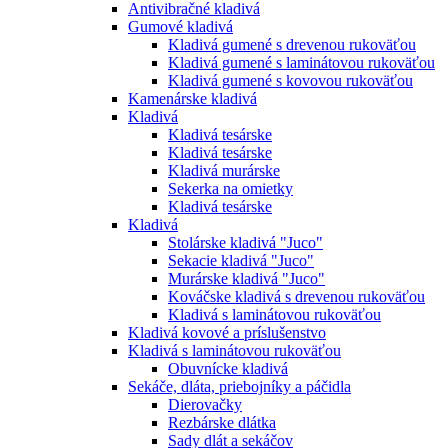
Antivibračné kladivá
Gumové kladivá
Kladivá gumené s drevenou rukoväťou
Kladivá gumené s laminátovou rukoväťou
Kladivá gumené s kovovou rukoväťou
Kamenárske kladivá
Kladivá
Kladivá tesárske
Kladivá tesárske
Kladivá murárske
Sekerka na omietky
Kladivá tesárske
Kladivá
Stolárske kladivá "Juco"
Sekacie kladivá "Juco"
Murárske kladivá "Juco"
Kováčske kladivá s drevenou rukoväťou
Kladivá s laminátovou rukoväťou
Kladivá kovové a príslušenstvo
Kladivá s laminátovou rukoväťou
Obuvnícke kladivá
Sekáče, dláta, priebojníky a páčidla
Dierovačky
Rezbárske dlátka
Sady dlát a sekáčov