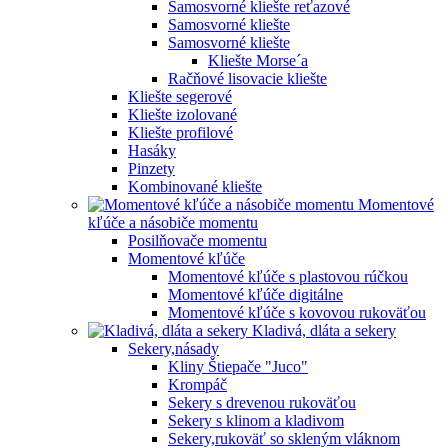
Samosvorné kliešte reťazové
Samosvorné kliešte
Samosvorné kliešte
Kliešte Morse´a
Račňové lisovacie kliešte
Kliešte segerové
Kliešte izolované
Kliešte profilové
Hasáky
Pinzety
Kombinované kliešte
Momentové
kľúče a násobiče momentu
Posilňovače momentu
Momentové kľúče
Momentové kľúče s plastovou rúčkou
Momentové kľúče digitálne
Momentové kľúče s kovovou rukoväťou
Kladivá, dláta a sekery
Sekery,násady
Kliny Štiepače "Juco"
Krompáč
Sekery s drevenou rukoväťou
Sekery s klinom a kladivom
Sekery,rukoväť so skleným vláknom