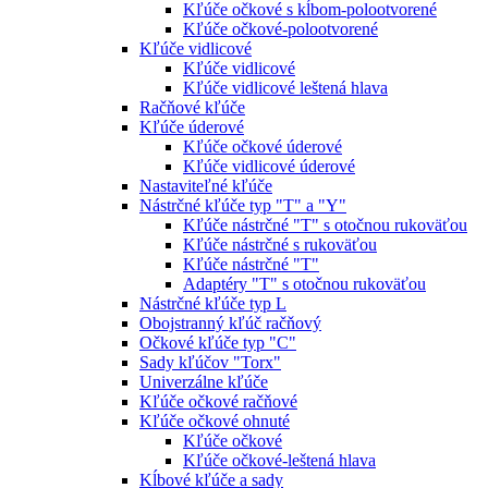
Kľúče očkové s kĺbom-polootvorené
Kľúče očkové-polootvorené
Kľúče vidlicové
Kľúče vidlicové
Kľúče vidlicové leštená hlava
Račňové kľúče
Kľúče úderové
Kľúče očkové úderové
Kľúče vidlicové úderové
Nastaviteľné kľúče
Nástrčné kľúče typ "T" a "Y"
Kľúče nástrčné "T" s otočnou rukoväťou
Kľúče nástrčné s rukoväťou
Kľúče nástrčné "T"
Adaptéry "T" s otočnou rukoväťou
Nástrčné kľúče typ L
Obojstranný kľúč račňový
Očkové kľúče typ "C"
Sady kľúčov "Torx"
Univerzálne kľúče
Kľúče očkové račňové
Kľúče očkové ohnuté
Kľúče očkové
Kľúče očkové-leštená hlava
Kĺbové kľúče a sady