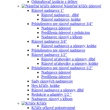
Odstraňovač izolácie z drôtov
Nástrčné kľúče úderové
Rázové nadstavce 1"
Rázové nadstavce , dlhé
Rázové nadstavce, krátke
Príslušenstvo pre rázové nadstavce 3/4"
Nadstavce úderové
Predĺženia úderové s redukciou
Nadstavec rázový s kĺbom
Rázové nadstavce 3/4"
Rázové nadstavce a súpravy, krátke
Príslušenstvo pre rázové nadstavce
Rázové nadstavce 1/2"
Rázové uťahováky a súpravy, dlhé
Rázové uťahováky a súpravy, krátke
Príslušenstvo pre rázové nadstavce 1/2"
Nadstavce úderové
Predĺženia úderové
Sady rázových nadstavcov
Hex kľúče, krátke
Rázové nadstavce a súpravy, dlhé
Redukcie a adaptéry 1/2 "
Nadstavec rázový s kĺbom
Kľúče
Kľúče očkové polootvorené