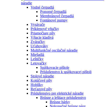
náradie
Vodné čerpadlá
Ponorné čerpadlá
Membránové čerpadlá
Fontánové pumpy
Vysávače
Príklepové vŕtačky
Priamočiare píly
Vŕtacie kladivá
Zváračky
Uťahováky
Multifunkčné oscilačné náradie
Miešadlá
Leštičky
Letovačky
Spájkovacie pištole
Príslušenstvo k spájkovacej pištoli
Stolové náradie
Kotúčové píly
Hoblíky
Reťazové píly
Príslušenstvo pre elektrické náradie
Brúsne a leštiace príslušenstvo
Brúsne hárky
Nekonečné brúsne pásy