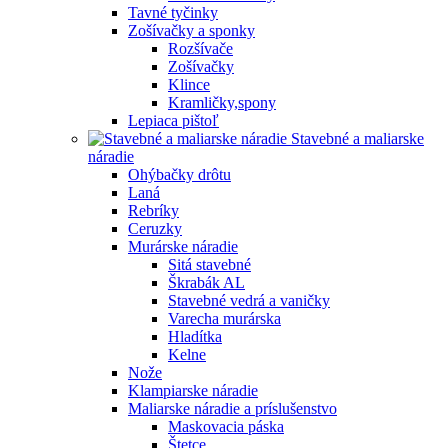
Tavné tyčinky
Zošívačky a sponky
Rozšívače
Zošívačky
Klince
Kramličky,spony
Lepiaca pištoľ
Stavebné a maliarske
náradie
Ohýbačky drôtu
Laná
Rebríky
Ceruzky
Murárske náradie
Sitá stavebné
Škrabák AL
Stavebné vedrá a vaničky
Varecha murárska
Hladítka
Kelne
Nože
Klampiarske náradie
Maliarske náradie a príslušenstvo
Maskovacia páska
Štetce