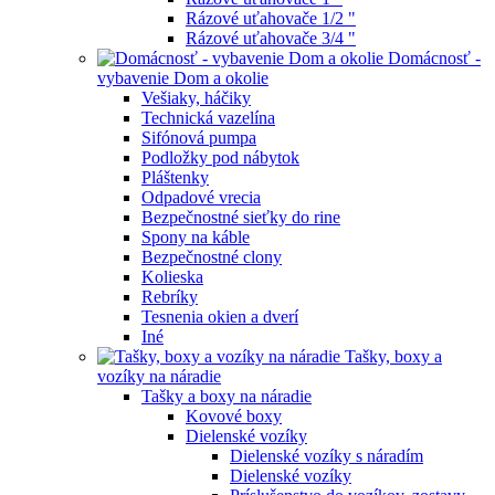
Rázové uťahovače 1/2 "
Rázové uťahovače 3/4 "
Domácnosť -
vybavenie Dom a okolie
Vešiaky, háčiky
Technická vazelína
Sifónová pumpa
Podložky pod nábytok
Pláštenky
Odpadové vrecia
Bezpečnostné sieťky do rine
Spony na káble
Bezpečnostné clony
Kolieska
Rebríky
Tesnenia okien a dverí
Iné
Tašky, boxy a
vozíky na náradie
Tašky a boxy na náradie
Kovové boxy
Dielenské vozíky
Dielenské vozíky s náradím
Dielenské vozíky