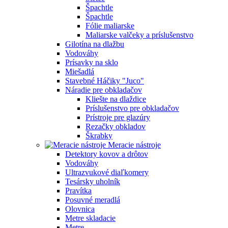
Špachtle
Špachtle
Fólie maliarske
Maliarske valčeky a príslušenstvo
Gilotína na dlažbu
Vodováhy
Prísavky na sklo
Miešadlá
Stavebné Háčiky "Juco"
Náradie pre obkladačov
Kliešte na dlaždice
Príslušenstvo pre obkladačov
Prístroje pre glazúry
Rezačky obkladov
Škrabky
Meracie nástroje
Detektory kovov a drôtov
Vodováhy
Ultrazvukové diaľkomery
Tesársky uholník
Pravítka
Posuvné meradlá
Olovnica
Metre skladacie
Metre