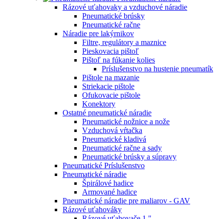
Rázové uťahovaky a vzduchové náradie
Pneumatické brúsky
Pneumatické račne
Náradie pre lakýrnikov
Filtre, regulátory a maznice
Pieskovacia pištoľ
Pištoľ na fúkanie kolies
Príslušenstvo na hustenie pneumatík
Pištole na mazanie
Striekacie pištole
Ofukovacie pištole
Konektory
Ostatné pneumatické náradie
Pneumatické nožnice a nože
Vzduchová vŕtačka
Pneumatické kladivá
Pneumatické račne a sady
Pneumatické brúsky a súpravy
Pneumatické Príslušenstvo
Pneumatické náradie
Špirálové hadice
Armované hadice
Pneumatické náradie pre maliarov - GAV
Rázové uťahováky
Rázové uťahovače 1 "