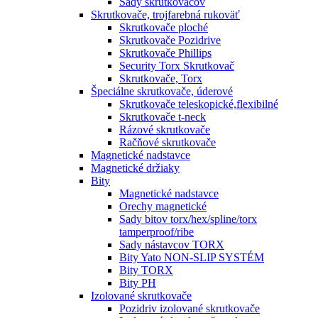
Sady skrutkovačov
Skrutkovače, trojfarebná rukoväť
Skrutkovače ploché
Skrutkovače Pozidrive
Skrutkovače Phillips
Security Torx Skrutkovač
Skrutkovače, Torx
Špeciálne skrutkovače, úderové
Skrutkovače teleskopické,flexibilné
Skrutkovače t-neck
Rázové skrutkovače
Račňové skrutkovače
Magnetické nadstavce
Magnetické držiaky
Bity
Magnetické nadstavce
Orechy magnetické
Sady bitov torx/hex/spline/torx
tamperproof/ribe
Sady nástavcov TORX
Bity Yato NON-SLIP SYSTÉM
Bity TORX
Bity PH
Izolované skrutkovače
Pozidriv izolované skrutkovače