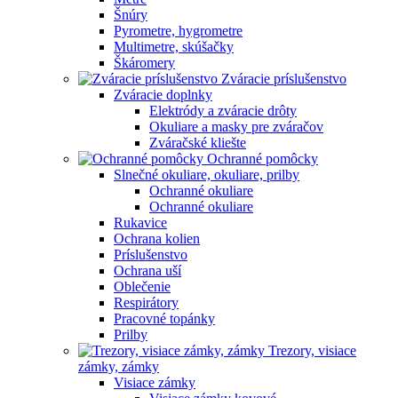
Šnúry
Pyrometre, hygrometre
Multimetre, skúšačky
Škáromery
Zváracie príslušenstvo
Zváracie doplnky
Elektródy a zváracie drôty
Okuliare a masky pre zváračov
Zváračské kliešte
Ochranné pomôcky
Slnečné okuliare, okuliare, prilby
Ochranné okuliare
Ochranné okuliare
Rukavice
Ochrana kolien
Príslušenstvo
Ochrana uší
Oblečenie
Respirátory
Pracovné topánky
Prilby
Trezory, visiace
zámky, zámky
Visiace zámky