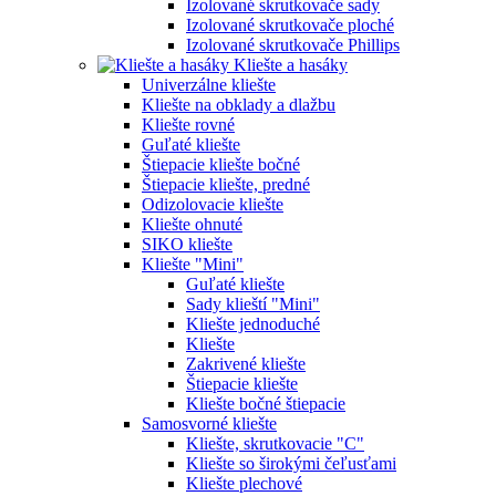
Izolované skrutkovače sady
Izolované skrutkovače ploché
Izolované skrutkovače Phillips
Kliešte a hasáky
Univerzálne kliešte
Kliešte na obklady a dlažbu
Kliešte rovné
Guľaté kliešte
Štiepacie kliešte bočné
Štiepacie kliešte, predné
Odizolovacie kliešte
Kliešte ohnuté
SIKO kliešte
Kliešte "Mini"
Guľaté kliešte
Sady klieští "Mini"
Kliešte jednoduché
Kliešte
Zakrivené kliešte
Štiepacie kliešte
Kliešte bočné štiepacie
Samosvorné kliešte
Kliešte, skrutkovacie "C"
Kliešte so širokými čeľusťami
Kliešte plechové