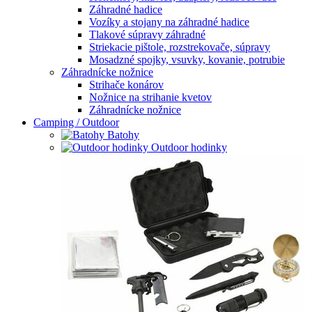
Záhradné hadice
Vozíky a stojany na záhradné hadice
Tlakové súpravy záhradné
Striekacie pištole, rozstrekovače, súpravy
Mosadzné spojky, vsuvky, kovanie, potrubie
Záhradnícke nožnice
Strihače konárov
Nožnice na strihanie kvetov
Záhradnícke nožnice
Camping / Outdoor
Batohy
Outdoor hodinky