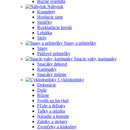
Ručné svietidlá
Nábytok
Komplety
Hojdacie siete
Stoličky
Rozkladacie kreslá
Lehátka
Stoly
Stany a prístrešky
Stany
Plážové prístrešky
Spacie vaky, karimatky
Spacáky dekové
Karimatky
Spacáky múmie
Cyklodoplnky
Dekorácie
Duše
Rôzne
Svetlá na bicykel
Fľaše a držiaky
Tašky a púzdra
Náradie a lepenie
Zámky a stojany
Zvončeky a klaksóny