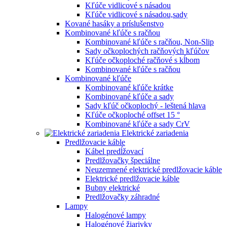
Kľúče vidlicové s násadou
Kľúče vidlicové s násadou,sady
Kované hasáky a príslušenstvo
Kombinované kľúče s račňou
Kombinované kľúče s račňou, Non-Slip
Sady očkoplochých račňových kľúčov
Kľúče očkoploché račňové s kĺbom
Kombinované kľúče s račňou
Kombinované kľúče
Kombinované kľúče krátke
Kombinované kľúče a sady
Sady kľúč očkoplochý - leštená hlava
Kľúče očkoploché offset 15 °
Kombinované kľúče a sady CrV
Elektrické zariadenia
Predlžovacie káble
Kábel predĺžovací
Predlžovačky špeciálne
Neuzemnené elektrické predlžovacie káble
Elektrické predlžovacie káble
Bubny elektrické
Predlžovačky záhradné
Lampy
Halogénové lampy
Halogénové žiarivky