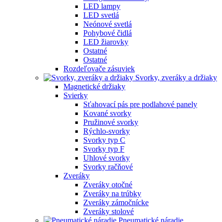
LED lampy
LED svetlá
Neónové svetlá
Pohybové čidlá
LED žiarovky
Ostatné
Ostatné
Rozdeľovače zásuviek
Svorky, zveráky a držiaky
Magnetické držiaky
Svierky
Sťahovací pás pre podlahové panely
Kované svorky
Pružinové svorky
Rýchlo-svorky
Svorky typ C
Svorky typ F
Uhlové svorky
Svorky račňové
Zveráky
Zveráky otočné
Zveráky na trúbky
Zveráky zámočnícke
Zveráky stolové
Pneumatické náradie