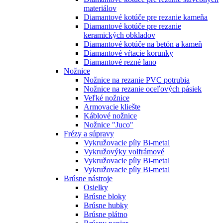
materiálov
Diamantové kotúče pre rezanie kameňa
Diamantové kotúče pre rezanie
keramických obkladov
Diamantové kotúče na betón a kameň
Diamantové vŕtacie korunky
Diamantové rezné lano
Nožnice
Nožnice na rezanie PVC potrubia
Nožnice na rezanie oceľových pásiek
Veľké nožnice
Armovacie kliešte
Káblové nožnice
Nožnice "Juco"
Frézy a súpravy
Vykružovacie píly Bi-metal
Vykružovýky volfrámové
Vykružovacie píly Bi-metal
Vykružovacie píly Bi-metal
Brúsne nástroje
Osielky
Brúsne bloky
Brúsne hubky
Brúsne plátno