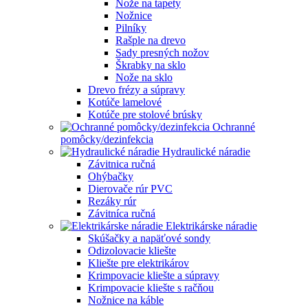
Nože na tapety
Nožnice
Pilníky
Rašple na drevo
Sady presných nožov
Škrabky na sklo
Nože na sklo
Drevo frézy a súpravy
Kotúče lamelové
Kotúče pre stolové brúsky
Ochranné
pomôcky/dezinfekcia
Hydraulické náradie
Závitnica ručná
Ohýbačky
Dierovače rúr PVC
Rezáky rúr
Závitníca ručná
Elektrikárske náradie
Skúšačky a napäťové sondy
Odizolovacie kliešte
Kliešte pre elektrikárov
Krimpovacie kliešte a súpravy
Krimpovacie kliešte s račňou
Nožnice na káble