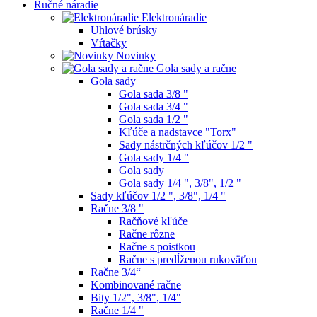
Ručné náradie
Elektronáradie
Uhlové brúsky
Vŕtačky
Novinky
Gola sady a račne
Gola sady
Gola sada 3/8 "
Gola sada 3/4 "
Gola sada 1/2 "
Kľúče a nadstavce "Torx"
Sady nástrčných kľúčov 1/2 "
Gola sady 1/4 "
Gola sady
Gola sady 1/4 ", 3/8", 1/2 "
Sady kľúčov 1/2 ", 3/8", 1/4 "
Račne 3/8 "
Račňové kľúče
Račne rôzne
Račne s poistkou
Račne s predĺženou rukoväťou
Račne 3/4“
Kombinované račne
Bity 1/2", 3/8", 1/4"
Račne 1/4 "