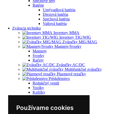
Sprchové sety
Batérie
Umývadlová batéria
Drezová batéria
Sprchová batéria
Vaňová batéria
Zváracia technika
Invertory MMA
Invertory TIG/WIG
Zváračky MIG/MAG
Magnety/Svorky
Magnety
Svorky
Račety
Zváračky AC/DC
Multifunkčné zváračky
Plazmové rezačky
Príslušenstvo
Redukčný ventil
Vozíky
Kufríky
Zváracie horáky
Zváracie masky
Zváracie káble
Používame cookies
Zváracie drôty