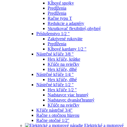
Kĺbové spojky
Predĺženia
Predĺženia
Račne typu T
Redukcie a adaptéry
Skrutkovač flexibilný,ohybný
Príslušenstvo 1/2 "
Zakrivené rukoväte
Predĺženia
Kĺbové kardany 1/2 "
Nástrčné kľúče 3/8 "
Hex kľúče, krátke
Kľúče na sviečky
Hex kľúče, dlhé
Nástrčné kľúče 1/4 "
Hex kľúče, dlhé
Nástrčné kľúče 1/2 "
Hex kľúče 1/2 "
Nadstavce viac hranný
Nadstavec dvanásťhranný
Kľúče na sviečky
Kľúče nástrčné 3/4"
Račne s otočnou hlavou
Račne otočné 1/2"
Elektrické a motorové