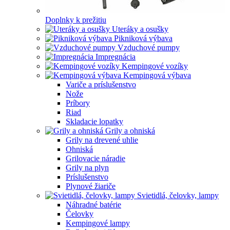
Doplnky k prežitiu
Uteráky a osušky
Pikniková výbava
Vzduchové pumpy
Impregnácia
Kempingové vozíky
Kempingová výbava
Variče a príslušenstvo
Nože
Príbory
Riad
Skladacie lopatky
Grily a ohniská
Grily na drevené uhlie
Ohniská
Grilovacie náradie
Grily na plyn
Príslušenstvo
Plynové žiariče
Svietidlá, čelovky, lampy
Náhradné batérie
Čelovky
Kempingové lampy