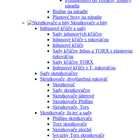
Príslušenstvo do vozíkov, zostavy
náradia
Brašne na náradie
Plastové boxy na náradie
Skrutkovače a bity
Imbusové kľúče a sady
Sady inbusových kľúčov
Inbusové kľúče s rukoväťou
Inbusové kľúče
Sady kľúčov Inbus a TORX s plastovou
rukoväťou
Sady kľúčov TORX
Imbusové kľúče s T- rukoväťou
Sady skrutkovačov
Skrutkovače, dvojfarebná rukoväť
Skrutkovač
Sady skrutkovačov
Skrutkovače úderové
Skrutkovače Phillips
Skrutkovače, Torx
Skrutkovače, hi-tec a sady
Phillips skrutkovače
Torx skrutkovače
Skrutkovače ploché
Security Torx skrutkovače