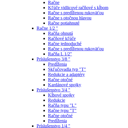
Račne
Kľúče vidlicové račňové s kĺbom
Račne s predĺženou rukoväťou
Račne s otočnou hlavou
Račne potiahnuté
Račne 1/2 "
Račňa ohnutá
Račňové kľúče
Račne jednoduché
Račne s predĺženou rukoväťou
Račňa L 1/2"
Príslušenstvo 3/8 "
Predĺženia
Skľučovadla typ "T"
Redukcie a adaptéry
Račne otočné
Kardánové spojky
Príslušenstvo 3/4 "
Kĺbové spojky
Redukcie
Račňa typu "L"
Račne typu "T"
Račne otočné
Predĺženia
Príslušenstvo 1/4 "