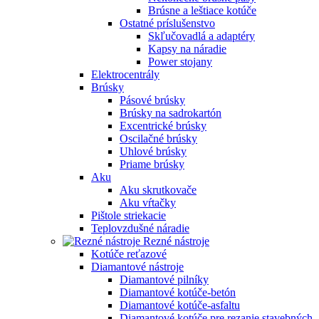
Brúsne a leštiace kotúče
Ostatné príslušenstvo
Skľučovadlá a adaptéry
Kapsy na náradie
Power stojany
Elektrocentrály
Brúsky
Pásové brúsky
Brúsky na sadrokartón
Excentrické brúsky
Oscilačné brúsky
Uhlové brúsky
Priame brúsky
Aku
Aku skrutkovače
Aku vŕtačky
Pištole striekacie
Teplovzdušné náradie
Rezné nástroje
Kotúče reťazové
Diamantové nástroje
Diamantové pilníky
Diamantové kotúče-betón
Diamantové kotúče-asfaltu
Diamantové kotúče pre rezanie stavebných