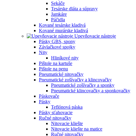
Sekáče
Tesárske dláta a súpravy
Jamkáre
Páčidla
Kované tesárske kladivá
Kované murárske kladivá
Upevňovacie nástroje
Pásky GBS, spony
Závlačkové spojky
Nity
Hliníkové nity
Pištole na kartuše
Pištole na penu
Pneumatické nitovačky
Pneumatické zošívačky a klincovačky
Pneumatické zošívačky a sponky
Pneumatické klincovačky a sponkovačky
Páskovače
Pásky
Teflónová páska
Pásky sťahovacie
Ručné nitovačky
Nitovacie kliešte
Nitovacie kliešte na matice
Ručné nitovačky