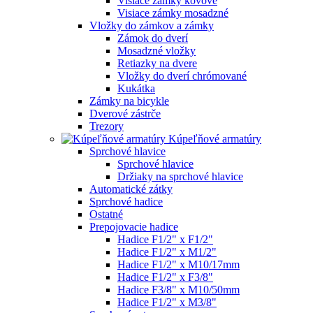
Visiace zámky kovové
Visiace zámky mosadzné
Vložky do zámkov a zámky
Zámok do dverí
Mosadzné vložky
Retiazky na dvere
Vložky do dverí chrómované
Kukátka
Zámky na bicykle
Dverové zástrče
Trezory
Kúpeľňové armatúry
Sprchové hlavice
Sprchové hlavice
Držiaky na sprchové hlavice
Automatické zátky
Sprchové hadice
Ostatné
Prepojovacie hadice
Hadice F1/2" x F1/2"
Hadice F1/2" x M1/2"
Hadice F1/2" x M10/17mm
Hadice F1/2" x F3/8"
Hadice F3/8" x M10/50mm
Hadice F1/2" x M3/8"