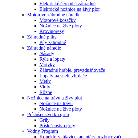
Elektrické čerpadlá záhradné
Elektrické nožnice na živý plot
Motorové záhradné náradie
Motorové kosačky
Nožnice na živé ploty
Krovinorezy
Záhradné pílky
Píly záhradné
Záhradné náradie
Násady
Rýle a lopaty
Motyky
Záhradné hrable, prevzdušňovače
Lopaty na sneh, zhŕňače
Metly
Vidly
Rôzne
Nožnice na trávu a živý plot
Nožnice na trávu
Nožnice na živé ploty
Príslušenstvo ku grilu
Grily
Príslušenstvo grily
Vodný Program
Konektory, hlavice, adaptéry, rozbočovače