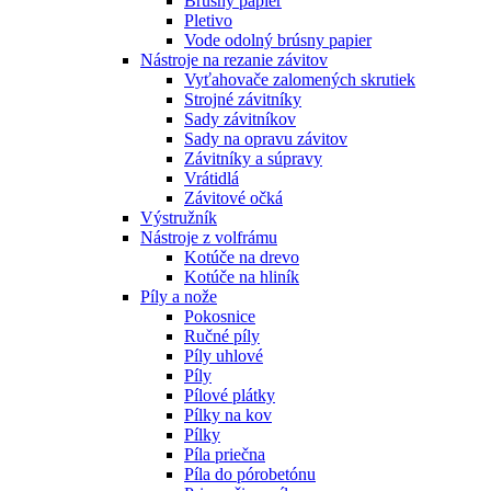
Brúsny papier
Pletivo
Vode odolný brúsny papier
Nástroje na rezanie závitov
Vyťahovače zalomených skrutiek
Strojné závitníky
Sady závitníkov
Sady na opravu závitov
Závitníky a súpravy
Vrátidlá
Závitové očká
Výstružník
Nástroje z volfrámu
Kotúče na drevo
Kotúče na hliník
Píly a nože
Pokosnice
Ručné píly
Píly uhlové
Píly
Pílové plátky
Pílky na kov
Pílky
Píla priečna
Píla do pórobetónu