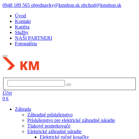
0948 189 565
objednavky@kmshop.sk
obchod@kmshop.sk
Úvod
Kontakt
Kariéra
Služby
NAŠI PARTNERI
Fotogaléria
Účet
0 €
Záhrada
Záhradné príslušenstvo
Príslušenstvo pre elektrické záhradné náradie
Tlakové postrekovače
Elektrické záhradné náradie
Elektrické ručné kosačky