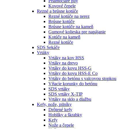
Priamočiare píly
Kovové čepele
Rezné a brúsne kotúče
Rezné kotúče na nerez
Brúsne kotúče
Brúsne kotúče na kameň
Gumové kolieska pre napájanie
Kotúče na kameň
Rezné kotúče
SDS Sekáče
Vrtáky
Vrtáky na kov HSS
Vrtáky na drevo
Vrtáky do kovu HSS-G
Vrtáky do kovu HSS-E Co
Vrtáky do betónu s valcovou stopkou
Vŕtacie korunky do betónu
SDS vrtáky
SDS vrtáky X-TIP
Vrtáky na sklo a dlažbu
Kefy, nože, pilníky
Drôtené kefy
Hoblíky a škrabky
Kefy
Nože a čepele