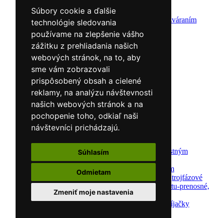
CNC rezacie stroje
Súbory cookie a ďalšie
Elektródy
Ochrana pred zváraním
technológie sledovania
Predohrev / Žíhanie
používame na zlepšenie vášho
Polohovacie systémy
zážitku z prehliadania našich
Indukčný ohrev
Auto náradie a vybavenie servisov
webových stránok, na to, aby
Lakernícke stojany
sme vám zobrazovali
Nabíjačky a testery
prispôsobený obsah a cielené
Navijaky
Navijaky ručné
reklamy, na analýzu návštevnosti
Navijaky elektrické
našich webových stránok a na
Reťazové kladkostroje
pochopenie toho, odkiaľ naši
Náradie pre uloženie brzdového systému
Nástroje pre autookná
návštevníci prichádzajú.
Nabíjačky/Štartéry
Automatické nabíjačky
Automatické nabíjačky s bezpečnostným
Súhlasím
automatickým štartom
Nabíjačky/Štartéry s bezpečnostným
Odmietam
automatickým štartom-jednofázové,trojfázové
Dielenské nabíjačky s funkciou štartu-prenosné,
Zmeniť moje nastavenia
pojazdné
Mikroprocesorové automatické nabíjačky
Dielenské nabíjačky