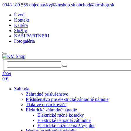
0948 189 565
objednavky@kmshop.sk
obchod@kmshop.sk
Úvod
Kontakt
Kariéra
Služby
NAŠI PARTNERI
Fotogaléria
Účet
0 €
Záhrada
Záhradné príslušenstvo
Príslušenstvo pre elektrické záhradné náradie
Tlakové postrekovače
Elektrické záhradné náradie
Elektrické ručné kosačky
Elektrické čerpadlá záhradné
Elektrické nožnice na živý plot
Motorové záhradné náradie