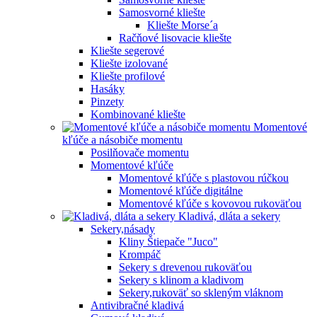
Samosvorné kliešte
Kliešte Morse´a
Račňové lisovacie kliešte
Kliešte segerové
Kliešte izolované
Kliešte profilové
Hasáky
Pinzety
Kombinované kliešte
Momentové
kľúče a násobiče momentu
Posilňovače momentu
Momentové kľúče
Momentové kľúče s plastovou rúčkou
Momentové kľúče digitálne
Momentové kľúče s kovovou rukoväťou
Kladivá, dláta a sekery
Sekery,násady
Kliny Štiepače "Juco"
Krompáč
Sekery s drevenou rukoväťou
Sekery s klinom a kladivom
Sekery,rukoväť so skleným vláknom
Antivibračné kladivá