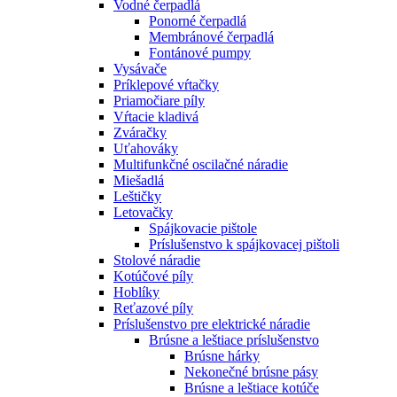
Vodné čerpadlá
Ponorné čerpadlá
Membránové čerpadlá
Fontánové pumpy
Vysávače
Príklepové vŕtačky
Priamočiare píly
Vŕtacie kladivá
Zváračky
Uťahováky
Multifunkčné oscilačné náradie
Miešadlá
Leštičky
Letovačky
Spájkovacie pištole
Príslušenstvo k spájkovacej pištoli
Stolové náradie
Kotúčové píly
Hoblíky
Reťazové píly
Príslušenstvo pre elektrické náradie
Brúsne a leštiace príslušenstvo
Brúsne hárky
Nekonečné brúsne pásy
Brúsne a leštiace kotúče