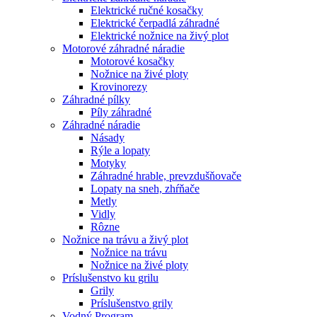
Elektrické ručné kosačky
Elektrické čerpadlá záhradné
Elektrické nožnice na živý plot
Motorové záhradné náradie
Motorové kosačky
Nožnice na živé ploty
Krovinorezy
Záhradné pílky
Píly záhradné
Záhradné náradie
Násady
Rýle a lopaty
Motyky
Záhradné hrable, prevzdušňovače
Lopaty na sneh, zhŕňače
Metly
Vidly
Rôzne
Nožnice na trávu a živý plot
Nožnice na trávu
Nožnice na živé ploty
Príslušenstvo ku grilu
Grily
Príslušenstvo grily
Vodný Program