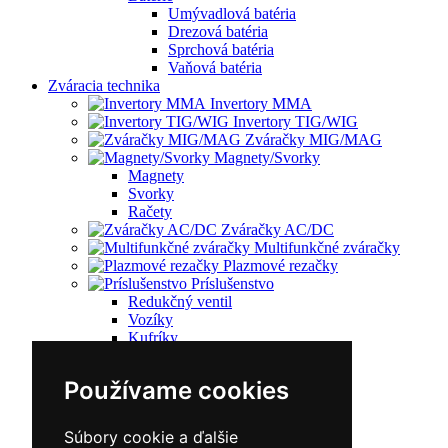
Umývadlová batéria
Drezová batéria
Sprchová batéria
Vaňová batéria
Zváracia technika
Invertory MMA
Invertory TIG/WIG
Zváračky MIG/MAG
Magnety/Svorky
Magnety
Svorky
Račety
Zváračky AC/DC
Multifunkčné zváračky
Plazmové rezačky
Príslušenstvo
Redukčný ventil
Vozíky
Kufríky
Zváracie horáky
Zváracie masky
Používame cookies
Zváracie káble
Zváracie drôty
CNC rezacie stroje
Súbory cookie a ďalšie
Elektródy