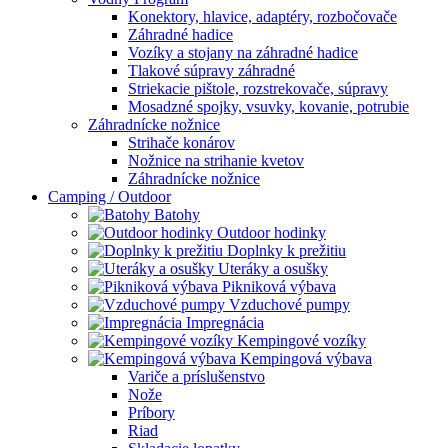
Konektory, hlavice, adaptéry, rozbočovače
Záhradné hadice
Vozíky a stojany na záhradné hadice
Tlakové súpravy záhradné
Striekacie pištole, rozstrekovače, súpravy
Mosadzné spojky, vsuvky, kovanie, potrubie
Záhradnícke nožnice
Strihače konárov
Nožnice na strihanie kvetov
Záhradnícke nožnice
Camping / Outdoor
Batohy
Outdoor hodinky
Doplnky k prežitiu
Uteráky a osušky
Pikniková výbava
Vzduchové pumpy
Impregnácia
Kempingové vozíky
Kempingová výbava
Variče a príslušenstvo
Nože
Príbory
Riad