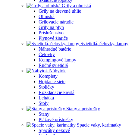
Skladacie lopatky
Grily a ohniská
Grily na drevené uhlie
Ohniská
Grilovacie náradie
Grily na plyn
Príslušenstvo
Plynové žiariče
Svietidlá, čelovky, lampy
Náhradné batérie
Čelovky
Kempingové lampy
Ručné svietidlá
Nábytok
Komplety
Hojdacie siete
Stoličky
Rozkladacie kreslá
Lehátka
Stoly
Stany a prístrešky
Stany
Plážové prístrešky
Spacie vaky, karimatky
Spacáky dekové