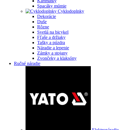
Karimatky
Spacáky múmie
Cyklodoplnky
Dekorácie
Duše
Rôzne
Svetlá na bicykel
Fľaše a držiaky
Tašky a púzdra
Náradie a lepenie
Zámky a stojany
Zvončeky a klaksóny
Ručné náradie
Elektronáradie