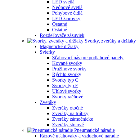
LED svetlá
Neónové svetlá
Pohybové čidlá
LED žiarovky
Ostatné
Ostatné
Rozdeľovače zásuviek
Svorky, zveráky a držiaky
Magnetické držiaky
Svierky
Sťahovací pás pre podlahové panely
Kované svorky
Pružinové svorky
Rýchlo-svorky
Svorky typ C
Svorky typ F
Uhlové svorky
Svorky račňové
Zveráky
Zveráky otočné
Zveráky na trúbky
Zveráky zámočnícke
Zveráky stolové
Pneumatické náradie
Rázové uťahovaky a vzduchové náradie