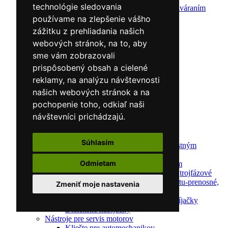
technológie sledovania
Ochrana pred zváraním
Predohrev / Žíhanie
používame na zlepšenie vášho
Polohovacie systémy
zážitku z prehliadania našich
Indukčný ohrev
webových stránok, na to, aby
Auto náradie a vybavenie servisov
Lakernícke stojany
sme vám zobrazovali
Nabíjačky a testery
prispôsobený obsah a cielené
Navijaky
reklamy, na analýzu návštevnosti
Navijaky ručné
Navijaky elektrické
našich webových stránok a na
Reťazové kladkostroje
pochopenie toho, odkiaľ naši
Náradie pre uloženie brzdového systému
návštevníci prichádzajú.
Nástroje pre autookná
Nabíjačky/Štartéry
Automatické nabíjačky
Súhlasím
Automatické nabíjačky s bezpečnostným
automatickým štartom
Odmietam
Nabíjačky/Štartéry s bezpečnostným
automatickým štartom-jednofázové,trojfázové
Dielenské nabíjačky s funkciou štartu-prenosné,
Zmeniť moje nastavenia
pojazdné
Mikroprocesorové automatické nabíjačky
Dielenské nabíjačky
Nástroje pre servis motorov
Kliešte pre automechanikov