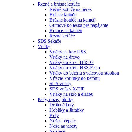
Rezné a brúsne kotúče
Rezné kotúče na nerez
Brúsne kotúče
Brúsne kotúče na kameň
Gumové kolieska pre napájanie
Kotúče na kameň
Rezné kotúče
SDS Sekáče
Vrtáky
Vrtáky na kov HSS
Vrtáky na drevo
Vrtáky do kovu HSS-G
Vrtáky do kovu HSS-E Co
Vrtáky do betónu s valcovou stopkou
Vŕtacie korunky do betónu
SDS vrtáky
SDS vrtáky X-TIP
Vrtáky na sklo a dlažbu
Kefy, nože, pilníky
Drôtené kefy
Hoblíky a škrabky
Kefy
Nože a čepele
Nože na tapety
Nožnice