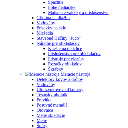
Špachtle
Fólie maliarske
Maliarske valčeky a príslušenstvo
Gilotína na dlažbu
Vodováhy
Prísavky na sklo
Miešadlá
Stavebné Háčiky "Juco"
Náradie pre obkladačov
Kliešte na dlaždice
Príslušenstvo pre obkladačov
Prístroje pre glazúry
Rezačky obkladov
Škrabky
Meracie nástroje
Detektory kovov a drôtov
Vodováhy
Ultrazvukové diaľkomery
Tesársky uholník
Pravítka
Posuvné meradlá
Olovnica
Metre skladacie
Metre
Šnúry