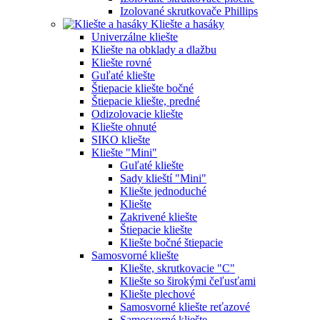
Izolované skrutkovače Phillips
Kliešte a hasáky
Univerzálne kliešte
Kliešte na obklady a dlažbu
Kliešte rovné
Guľaté kliešte
Štiepacie kliešte bočné
Štiepacie kliešte, predné
Odizolovacie kliešte
Kliešte ohnuté
SIKO kliešte
Kliešte "Mini"
Guľaté kliešte
Sady klieští "Mini"
Kliešte jednoduché
Kliešte
Zakrivené kliešte
Štiepacie kliešte
Kliešte bočné štiepacie
Samosvorné kliešte
Kliešte, skrutkovacie "C"
Kliešte so širokými čeľusťami
Kliešte plechové
Samosvorné kliešte reťazové
Samosvorné kliešte