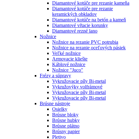
Diamantové kotúče pre rezanie kameňa
Diamantové kotúče pre rezanie
keramických obkladov
Diamantové kotúče na betón a kameň
Diamantové vŕtacie korunky
Diamantové rezné lano
Nožnice
Nožnice na rezanie PVC potrubia
Nožnice na rezanie oceľových pásiek
Veľké nožnice
Armovacie kliešte
Káblové nožnice
Nožnice "Juco"
Frézy a súpravy
Vykružovacie píly Bi-metal
Vykružovýky volfrámové
Vykružovacie píly Bi-metal
Vykružovacie píly Bi-metal
Brúsne nástroje
Osielky
Brúsne bloky
Brúsne hubky
Brúsne plátno
Brúsny papier
Pletivo