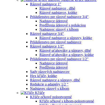
Rázové nadstavce 1"
Rázové nadstavce , dlhé
Rázové nadstavce, krátke
Príslušenstvo pre rázové nadstavce 3/4"
Nadstavce úderové
Predĺženia úderové s redukciou
Nadstavec rázový s kĺbom
Rázové nadstavce 3/4"
Rázové nadstavce a súpravy, krátke
Príslušenstvo pre rázové nadstavce
Rázové nadstavce 1/2"
Rázové uťahováky a súpravy, dlhé
Rázové uťahováky a súpravy, krátke
Príslušenstvo pre rázové nadstavce 1/2"
Nadstavce úderové
Predĺženia úderové
Sady rázových nadstavcov
Hex kľúče, krátke
Rázové nadstavce a súpravy, dlhé
Redukcie a adaptéry 1/2 "
Nadstavec rázový s kĺbom
Kľúče
Kľúče očkové polootvorené
Kľúče očkové s kĺbom-polootvorené