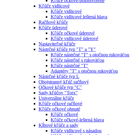
Kľúče očkové-polootvorené
Kľúče vidlicové
Kľúče vidlicové
Kľúče vidlicové leštená hlava
Račňové kľúče
Kľúče úderové
Kľúče očkové úderové
Kľúče vidlicové úderové
Nastaviteľné kľúče
Nástrčné kľúče typ "T" a "Y"
Kľúče nástrčné "T" s otočnou rukoväťou
Kľúče nástrčné s rukoväťou
Kľúče nástrčné "T"
Adaptéry "T" s otočnou rukoväťou
Nástrčné kľúče typ L
Obojstranný kľúč račňový
Očkové kľúče typ "C"
Sady kľúčov "Torx"
Univerzálne kľúče
Kľúče očkové račňové
Kľúče očkové ohnuté
Kľúče očkové
Kľúče očkové-leštená hlava
Kĺbové kľúče a sady
Kľúče vidlicové s násadou