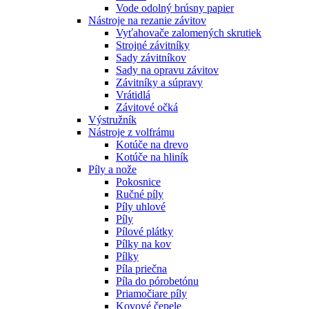
Vode odolný brúsny papier
Nástroje na rezanie závitov
Vyťahovače zalomených skrutiek
Strojné závitníky
Sady závitníkov
Sady na opravu závitov
Závitníky a súpravy
Vrátidlá
Závitové očká
Výstružník
Nástroje z volfrámu
Kotúče na drevo
Kotúče na hliník
Píly a nože
Pokosnice
Ručné píly
Píly uhlové
Píly
Pílové plátky
Pílky na kov
Pílky
Píla priečna
Píla do pórobetónu
Priamočiare píly
Kovové čepele