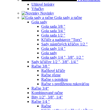
Uhlové brúsky
Vŕtačky
Novinky
Gola sady a račne
Gola sady
Gola sada 3/8 "
Gola sada 3/4 "
Gola sada 1/2 "
Kľúče a nadstavce "Torx"
Sady nástrčných kľúčov 1/2 "
Gola sady 1/4 "
Gola sady
Gola sady 1/4 ", 3/8", 1/2 "
Sady kľúčov 1/2 ", 3/8", 1/4 "
Račne 3/8 "
Račňové kľúče
Račne rôzne
Račne s poistkou
Račne s predĺženou rukoväťou
Račne 3/4“
Kombinované račne
Bity 1/2", 3/8", 1/4"
Račne 1/4 "
Račne