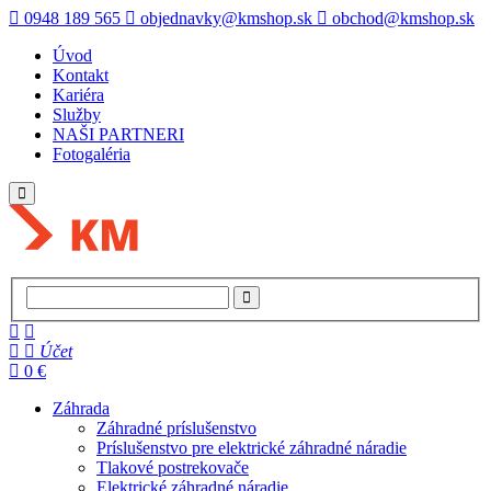
0948 189 565
objednavky@kmshop.sk
obchod@kmshop.sk
Úvod
Kontakt
Kariéra
Služby
NAŠI PARTNERI
Fotogaléria
Účet
0 €
Záhrada
Záhradné príslušenstvo
Príslušenstvo pre elektrické záhradné náradie
Tlakové postrekovače
Elektrické záhradné náradie