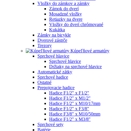
Vložky do zámkov a zámky
Zámok do dverí
Mosadzné vložky
Retiazky na dvere
Vložky do dverí chrómované
Kukátka
Zámky na bicykle
Dverové zástrče
Trezory
Kúpeľňové armatúry
Sprchové hlavice
Sprchové hlavice
Držiaky na sprchové hlavice
Automatické zátky
Sprchové hadice
Ostatné
Prepojovacie hadice
Hadice F1/2" x F1/2"
Hadice F1/2" x M1/2"
Hadice F1/2" x M10/17mm
Hadice F1/2" x F3/8"
Hadice F3/8" x M10/50mm
Hadice F1/2" x M3/8"
Sprchové sety
Batérie