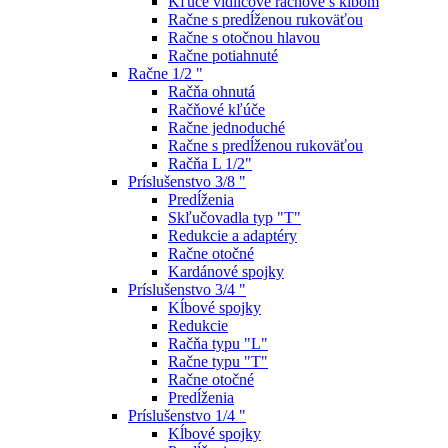
Kľúče vidlicové račňové s kĺbom
Račne s predĺženou rukoväťou
Račne s otočnou hlavou
Račne potiahnuté
Račne 1/2 "
Račňa ohnutá
Račňové kľúče
Račne jednoduché
Račne s predĺženou rukoväťou
Račňa L 1/2"
Príslušenstvo 3/8 "
Predĺženia
Skľučovadla typ "T"
Redukcie a adaptéry
Račne otočné
Kardánové spojky
Príslušenstvo 3/4 "
Kĺbové spojky
Redukcie
Račňa typu "L"
Račne typu "T"
Račne otočné
Predĺženia
Príslušenstvo 1/4 "
Kĺbové spojky