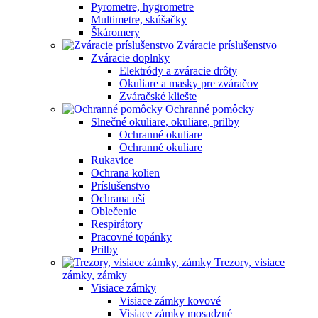
Pyrometre, hygrometre
Multimetre, skúšačky
Škáromery
Zváracie príslušenstvo
Zváracie doplnky
Elektródy a zváracie drôty
Okuliare a masky pre zváračov
Zváračské kliešte
Ochranné pomôcky
Slnečné okuliare, okuliare, prilby
Ochranné okuliare
Ochranné okuliare
Rukavice
Ochrana kolien
Príslušenstvo
Ochrana uší
Oblečenie
Respirátory
Pracovné topánky
Prilby
Trezory, visiace
zámky, zámky
Visiace zámky
Visiace zámky kovové
Visiace zámky mosadzné