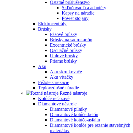
Ostatné príslušenstvo
Skľučovadlá a adaptéry
Kapsy na náradie
Power stojany
Elektrocentrály
Brúsky
Pásové brúsky
Brúsky na sadrokartón
Excentrické brúsky
Oscilačné brúsky
Uhlové brúsky
Priame brúsky
Aku
Aku skrutkovače
Aku vŕtačky
Pištole striekacie
Teplovzdušné náradie
Rezné nástroje
Kotúče reťazové
Diamantové nástroje
Diamantové pilníky
Diamantové kotúče-betón
Diamantové kotúče-asfaltu
Diamantové kotúče pre rezanie stavebných
materiálov