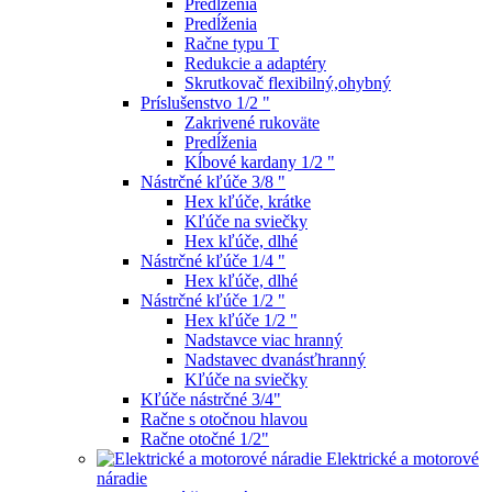
Predĺženia
Predĺženia
Račne typu T
Redukcie a adaptéry
Skrutkovač flexibilný,ohybný
Príslušenstvo 1/2 "
Zakrivené rukoväte
Predĺženia
Kĺbové kardany 1/2 "
Nástrčné kľúče 3/8 "
Hex kľúče, krátke
Kľúče na sviečky
Hex kľúče, dlhé
Nástrčné kľúče 1/4 "
Hex kľúče, dlhé
Nástrčné kľúče 1/2 "
Hex kľúče 1/2 "
Nadstavce viac hranný
Nadstavec dvanásťhranný
Kľúče na sviečky
Kľúče nástrčné 3/4"
Račne s otočnou hlavou
Račne otočné 1/2"
Elektrické a motorové
náradie