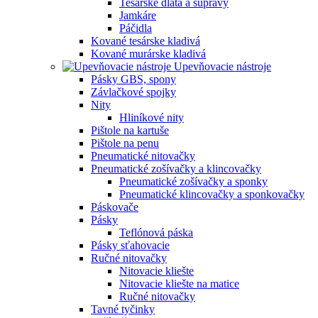
Tesárske dláta a súpravy
Jamkáre
Páčidla
Kované tesárske kladivá
Kované murárske kladivá
Upevňovacie nástroje
Pásky GBS, spony
Závlačkové spojky
Nity
Hliníkové nity
Pištole na kartuše
Pištole na penu
Pneumatické nitovačky
Pneumatické zošívačky a klincovačky
Pneumatické zošívačky a sponky
Pneumatické klincovačky a sponkovačky
Páskovače
Pásky
Teflónová páska
Pásky sťahovacie
Ručné nitovačky
Nitovacie kliešte
Nitovacie kliešte na matice
Ručné nitovačky
Tavné tyčinky