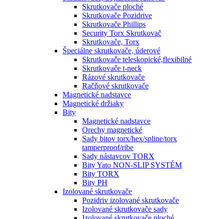
Skrutkovače ploché
Skrutkovače Pozidrive
Skrutkovače Phillips
Security Torx Skrutkovač
Skrutkovače, Torx
Špeciálne skrutkovače, úderové
Skrutkovače teleskopické,flexibilné
Skrutkovače t-neck
Rázové skrutkovače
Račňové skrutkovače
Magnetické nadstavce
Magnetické držiaky
Bity
Magnetické nadstavce
Orechy magnetické
Sady bitov torx/hex/spline/torx
tamperproof/ribe
Sady nástavcov TORX
Bity Yato NON-SLIP SYSTÉM
Bity TORX
Bity PH
Izolované skrutkovače
Pozidriv izolované skrutkovače
Izolované skrutkovače sady
Izolované skrutkovače ploché