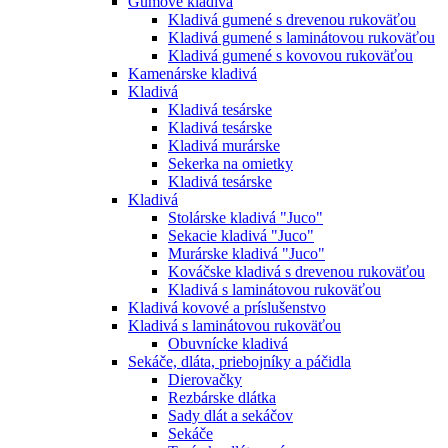
Gumové kladivá
Kladivá gumené s drevenou rukoväťou
Kladivá gumené s laminátovou rukoväťou
Kladivá gumené s kovovou rukoväťou
Kamenárske kladivá
Kladivá
Kladivá tesárske
Kladivá tesárske
Kladivá murárske
Sekerka na omietky
Kladivá tesárske
Kladivá
Stolárske kladivá "Juco"
Sekacie kladivá "Juco"
Murárske kladivá "Juco"
Kováčske kladivá s drevenou rukoväťou
Kladivá s laminátovou rukoväťou
Kladivá kovové a príslušenstvo
Kladivá s laminátovou rukoväťou
Obuvnícke kladivá
Sekáče, dláta, priebojníky a páčidla
Dierovačky
Rezbárske dlátka
Sady dlát a sekáčov
Sekáče