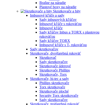
Brašne na náradie
Plastové boxy na náradie
Skrutkovače a bity
Imbusové kľúče a sady
Sady inbusových kľúčov
Inbusové kľúče s rukoväťou
Inbusové kľúče
Sady kľúčov Inbus a TORX s plastovou
rukoväťou
Sady kľúčov TORX
Imbusové kľúče s T- rukoväťou
Sady skrutkovačov
Skrutkovače, dvojfarebná rukoväť
Skrutkovač
Sady skrutkovačov
Skrutkovače úderové
Skrutkovače Phillips
Skrutkovače, Torx
Skrutkovače, hi-tec a sady
Phillips skrutkovače
Torx skrutkovače
Skrutkovače ploché
Security Torx skrutkovače
Sady skrutkovačov
Skrutkovače, trojfarebná rukoväť