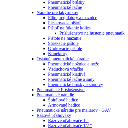
Pneumatické brúsky
Pneumatické račne
Náradie pre lakýrnikov
Filtre, regulátory a maznice
Pieskovacia pištoľ
Pištoľ na fúkanie kolies
Príslušenstvo na hustenie pneumatík
Pištole na mazanie
Striekacie pištole
Ofukovacie pištole
Konektory
Ostatné pneumatické náradie
Pneumatické nožnice a nože
Vzduchová vŕtačka
Pneumatické kladivá
Pneumatické račne a sady
Pneumatické brúsky a súpravy
Pneumatické Príslušenstvo
Pneumatické náradie
Špirálové hadice
Armované hadice
Pneumatické náradie pre maliarov - GAV
Rázové uťahováky
Rázové uťahovače 1 "
Rázové uťahovače 1/2 "