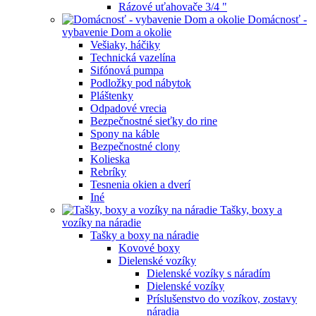
Rázové uťahovače 3/4 "
Domácnosť -
vybavenie Dom a okolie
Vešiaky, háčiky
Technická vazelína
Sifónová pumpa
Podložky pod nábytok
Pláštenky
Odpadové vrecia
Bezpečnostné sieťky do rine
Spony na káble
Bezpečnostné clony
Kolieska
Rebríky
Tesnenia okien a dverí
Iné
Tašky, boxy a
vozíky na náradie
Tašky a boxy na náradie
Kovové boxy
Dielenské vozíky
Dielenské vozíky s náradím
Dielenské vozíky
Príslušenstvo do vozíkov, zostavy
náradia