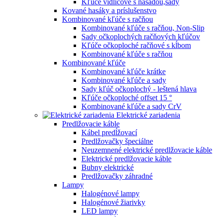
Kľúče vidlicové s násadou,sady
Kované hasáky a príslušenstvo
Kombinované kľúče s račňou
Kombinované kľúče s račňou, Non-Slip
Sady očkoplochých račňových kľúčov
Kľúče očkoploché račňové s kĺbom
Kombinované kľúče s račňou
Kombinované kľúče
Kombinované kľúče krátke
Kombinované kľúče a sady
Sady kľúč očkoplochý - leštená hlava
Kľúče očkoploché offset 15 °
Kombinované kľúče a sady CrV
Elektrické zariadenia
Predlžovacie káble
Kábel predĺžovací
Predlžovačky špeciálne
Neuzemnené elektrické predlžovacie káble
Elektrické predlžovacie káble
Bubny elektrické
Predlžovačky záhradné
Lampy
Halogénové lampy
Halogénové žiarivky
LED lampy