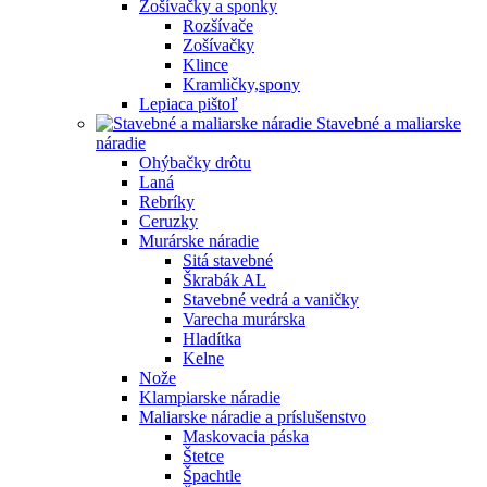
Zošívačky a sponky
Rozšívače
Zošívačky
Klince
Kramličky,spony
Lepiaca pištoľ
Stavebné a maliarske
náradie
Ohýbačky drôtu
Laná
Rebríky
Ceruzky
Murárske náradie
Sitá stavebné
Škrabák AL
Stavebné vedrá a vaničky
Varecha murárska
Hladítka
Kelne
Nože
Klampiarske náradie
Maliarske náradie a príslušenstvo
Maskovacia páska
Štetce
Špachtle