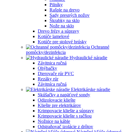
Pilníky
Rašple na drevo
Sady presných nožov
Škrabky na sklo
Nože na sklo
Drevo frézy a súpravy
Kotúče lamelové
Kotúče pre stolové brúsky
Ochranné
pomôcky/dezinfekcia
Hydraulické náradie
Závitnica ručná
Ohýbačky
Dierovače rúr PVC
Rezáky rúr
Závitníca ručná
Elektrikárske náradie
Skúšačky a napäťové sondy
Odizolovacie kliešte
Kliešte pre elektrikárov
Krimpovacie kliešte a súpravy
Krimpovacie kliešte s račňou
Nožnice na káble
Odstraňovač izolácie z drôtov
Nástrčné kľúče úderové