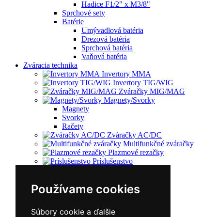
Hadice F1/2" x M3/8"
Sprchové sety
Batérie
Umývadlová batéria
Drezová batéria
Sprchová batéria
Vaňová batéria
Zváracia technika
Invertory MMA
Invertory TIG/WIG
Zváračky MIG/MAG
Magnety/Svorky
Magnety
Svorky
Račety
Zváračky AC/DC
Multifunkčné zváračky
Plazmové rezačky
Príslušenstvo
Redukčný ventil
Vozíky
Používame cookies
Kufríky
Zváracie horáky
Zváracie masky
Súbory cookie a ďalšie
Zváracie káble