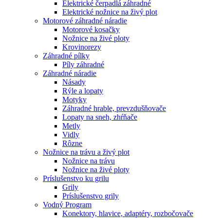
Elektrické čerpadlá záhradné
Elektrické nožnice na živý plot
Motorové záhradné náradie
Motorové kosačky
Nožnice na živé ploty
Krovinorezy
Záhradné pílky
Píly záhradné
Záhradné náradie
Násady
Rýle a lopaty
Motyky
Záhradné hrable, prevzdušňovače
Lopaty na sneh, zhŕňače
Metly
Vidly
Rôzne
Nožnice na trávu a živý plot
Nožnice na trávu
Nožnice na živé ploty
Príslušenstvo ku grilu
Grily
Príslušenstvo grily
Vodný Program
Konektory, hlavice, adaptéry, rozbočovače