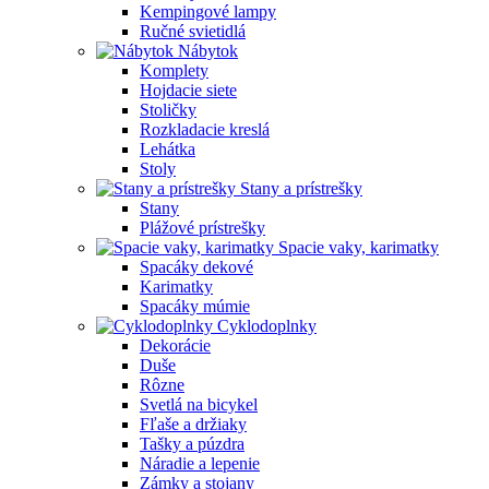
Kempingové lampy
Ručné svietidlá
Nábytok
Komplety
Hojdacie siete
Stoličky
Rozkladacie kreslá
Lehátka
Stoly
Stany a prístrešky
Stany
Plážové prístrešky
Spacie vaky, karimatky
Spacáky dekové
Karimatky
Spacáky múmie
Cyklodoplnky
Dekorácie
Duše
Rôzne
Svetlá na bicykel
Fľaše a držiaky
Tašky a púzdra
Náradie a lepenie
Zámky a stojany