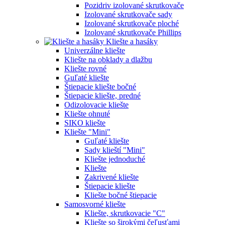
Pozidriv izolované skrutkovače
Izolované skrutkovače sady
Izolované skrutkovače ploché
Izolované skrutkovače Phillips
Kliešte a hasáky
Univerzálne kliešte
Kliešte na obklady a dlažbu
Kliešte rovné
Guľaté kliešte
Štiepacie kliešte bočné
Štiepacie kliešte, predné
Odizolovacie kliešte
Kliešte ohnuté
SIKO kliešte
Kliešte "Mini"
Guľaté kliešte
Sady klieští "Mini"
Kliešte jednoduché
Kliešte
Zakrivené kliešte
Štiepacie kliešte
Kliešte bočné štiepacie
Samosvorné kliešte
Kliešte, skrutkovacie "C"
Kliešte so širokými čeľusťami