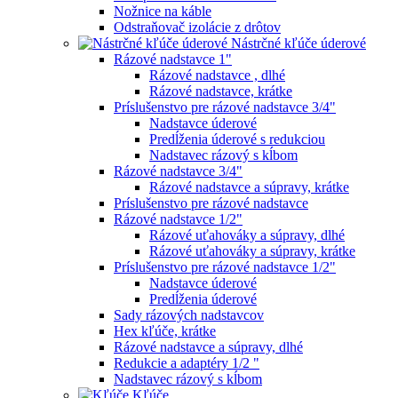
Nožnice na káble
Odstraňovač izolácie z drôtov
Nástrčné kľúče úderové
Rázové nadstavce 1"
Rázové nadstavce , dlhé
Rázové nadstavce, krátke
Príslušenstvo pre rázové nadstavce 3/4"
Nadstavce úderové
Predĺženia úderové s redukciou
Nadstavec rázový s kĺbom
Rázové nadstavce 3/4"
Rázové nadstavce a súpravy, krátke
Príslušenstvo pre rázové nadstavce
Rázové nadstavce 1/2"
Rázové uťahováky a súpravy, dlhé
Rázové uťahováky a súpravy, krátke
Príslušenstvo pre rázové nadstavce 1/2"
Nadstavce úderové
Predĺženia úderové
Sady rázových nadstavcov
Hex kľúče, krátke
Rázové nadstavce a súpravy, dlhé
Redukcie a adaptéry 1/2 "
Nadstavec rázový s kĺbom
Kľúče