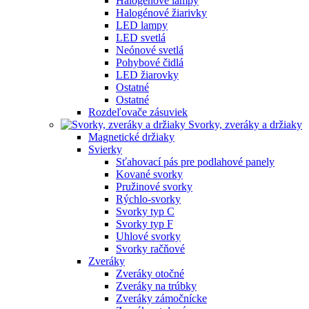
Halogénové lampy
Halogénové žiarivky
LED lampy
LED svetlá
Neónové svetlá
Pohybové čidlá
LED žiarovky
Ostatné
Ostatné
Rozdeľovače zásuviek
Svorky, zveráky a držiaky
Magnetické držiaky
Svierky
Sťahovací pás pre podlahové panely
Kované svorky
Pružinové svorky
Rýchlo-svorky
Svorky typ C
Svorky typ F
Uhlové svorky
Svorky račňové
Zveráky
Zveráky otočné
Zveráky na trúbky
Zveráky zámočnícke