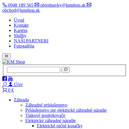
0948 189 565
objednavky@kmshop.sk
obchod@kmshop.sk
Úvod
Kontakt
Kariéra
Služby
NAŠI PARTNERI
Fotogaléria
Účet
0 €
Záhrada
Záhradné príslušenstvo
Príslušenstvo pre elektrické záhradné náradie
Tlakové postrekovače
Elektrické záhradné náradie
Elektrické ručné kosačky