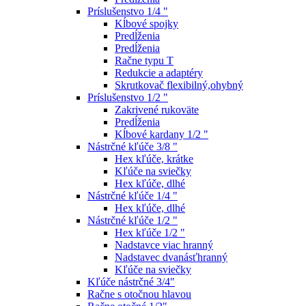
Príslušenstvo 1/4 "
Kĺbové spojky
Predĺženia
Predĺženia
Račne typu T
Redukcie a adaptéry
Skrutkovač flexibilný,ohybný
Príslušenstvo 1/2 "
Zakrivené rukoväte
Predĺženia
Kĺbové kardany 1/2 "
Nástrčné kľúče 3/8 "
Hex kľúče, krátke
Kľúče na sviečky
Hex kľúče, dlhé
Nástrčné kľúče 1/4 "
Hex kľúče, dlhé
Nástrčné kľúče 1/2 "
Hex kľúče 1/2 "
Nadstavce viac hranný
Nadstavec dvanásťhranný
Kľúče na sviečky
Kľúče nástrčné 3/4"
Račne s otočnou hlavou