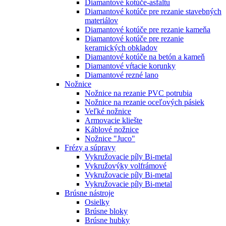
Diamantové kotúče-asfaltu
Diamantové kotúče pre rezanie stavebných
materiálov
Diamantové kotúče pre rezanie kameňa
Diamantové kotúče pre rezanie
keramických obkladov
Diamantové kotúče na betón a kameň
Diamantové vŕtacie korunky
Diamantové rezné lano
Nožnice
Nožnice na rezanie PVC potrubia
Nožnice na rezanie oceľových pásiek
Veľké nožnice
Armovacie kliešte
Káblové nožnice
Nožnice "Juco"
Frézy a súpravy
Vykružovacie píly Bi-metal
Vykružovýky volfrámové
Vykružovacie píly Bi-metal
Vykružovacie píly Bi-metal
Brúsne nástroje
Osielky
Brúsne bloky
Brúsne hubky