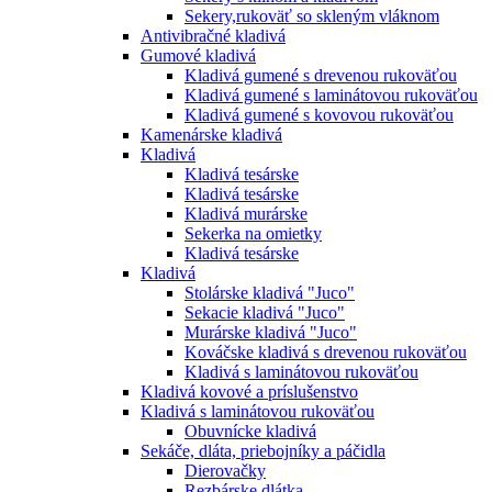
Sekery,rukoväť so skleným vláknom
Antivibračné kladivá
Gumové kladivá
Kladivá gumené s drevenou rukoväťou
Kladivá gumené s laminátovou rukoväťou
Kladivá gumené s kovovou rukoväťou
Kamenárske kladivá
Kladivá
Kladivá tesárske
Kladivá tesárske
Kladivá murárske
Sekerka na omietky
Kladivá tesárske
Kladivá
Stolárske kladivá "Juco"
Sekacie kladivá "Juco"
Murárske kladivá "Juco"
Kováčske kladivá s drevenou rukoväťou
Kladivá s laminátovou rukoväťou
Kladivá kovové a príslušenstvo
Kladivá s laminátovou rukoväťou
Obuvnícke kladivá
Sekáče, dláta, priebojníky a páčidla
Dierovačky
Rezbárske dlátka