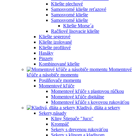
Kliešte plechové
Samosvorné kliešte reťazové
Samosvorné kliešte
Samosvorné kliešte
Kliešte Morse´a
Račňové lisovacie kliešte
Kliešte segerové
Kliešte izolované
Kliešte profilové
Hasáky
Pinzety
Kombinované kliešte
Momentové
kľúče a násobiče momentu
Posilňovače momentu
Momentové kľúče
Momentové kľúče s plastovou rúčkou
Momentové kľúče digitálne
Momentové kľúče s kovovou rukoväťou
Kladivá, dláta a sekery
Sekery,násady
Kliny Štiepače "Juco"
Krompáč
Sekery s drevenou rukoväťou
Sekery s klinom a kladivom