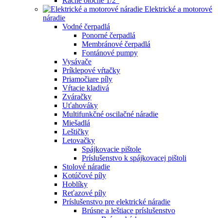
Račne otočné 1/2"
Elektrické a motorové
náradie
Vodné čerpadlá
Ponorné čerpadlá
Membránové čerpadlá
Fontánové pumpy
Vysávače
Príklepové vŕtačky
Priamočiare píly
Vŕtacie kladivá
Zváračky
Uťahováky
Multifunkčné oscilačné náradie
Miešadlá
Leštičky
Letovačky
Spájkovacie pištole
Príslušenstvo k spájkovacej pištoli
Stolové náradie
Kotúčové píly
Hoblíky
Reťazové píly
Príslušenstvo pre elektrické náradie
Brúsne a leštiace príslušenstvo