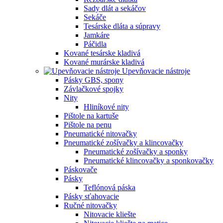
Sady dlát a sekáčov
Sekáče
Tesárske dláta a súpravy
Jamkáre
Páčidla
Kované tesárske kladivá
Kované murárske kladivá
Upevňovacie nástroje
Pásky GBS, spony
Závlačkové spojky
Nity
Hliníkové nity
Pištole na kartuše
Pištole na penu
Pneumatické nitovačky
Pneumatické zošívačky a klincovačky
Pneumatické zošívačky a sponky
Pneumatické klincovačky a sponkovačky
Páskovače
Pásky
Teflónová páska
Pásky sťahovacie
Ručné nitovačky
Nitovacie kliešte