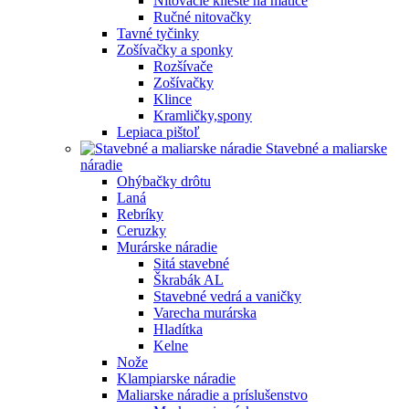
Nitovacie kliešte na matice
Ručné nitovačky
Tavné tyčinky
Zošívačky a sponky
Rozšívače
Zošívačky
Klince
Kramličky,spony
Lepiaca pištoľ
Stavebné a maliarske
náradie
Ohýbačky drôtu
Laná
Rebríky
Ceruzky
Murárske náradie
Sitá stavebné
Škrabák AL
Stavebné vedrá a vaničky
Varecha murárska
Hladítka
Kelne
Nože
Klampiarske náradie
Maliarske náradie a príslušenstvo