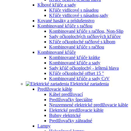
Kĺbové kľúče a sady
Kľúče vidlicové s násadou
Kľúče vidlicové s násadou,sady
Kované hasáky a príslušenstvo
Kombinované kľúče s račňou
Kombinované kľúče s račňou, Non-Slip
Sady očkoplochých račňových kľúčov
Kľúče očkoploché račňové s kĺbom
Kombinované kľúče s račňou
Kombinované kľúče
Kombinované kľúče krátke
Kombinované kľúče a sady
Sady kľúč očkoplochý - leštená hlava
Kľúče očkoploché offset 15 °
Kombinované kľúče a sady CrV
Elektrické zariadenia
Predlžovacie káble
Kábel predĺžovací
Predlžovačky špeciálne
Neuzemnené elektrické predlžovacie káble
Elektrické predlžovacie káble
Bubny elektrické
Predlžovačky záhradné
Lampy