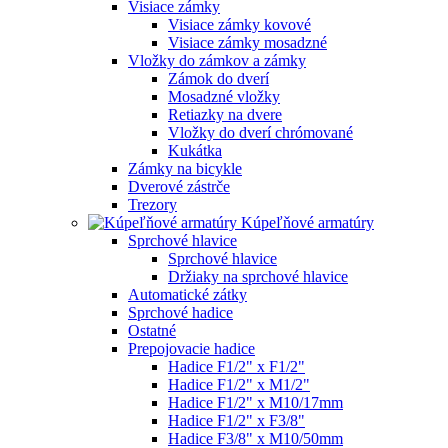
Visiace zámky
Visiace zámky kovové
Visiace zámky mosadzné
Vložky do zámkov a zámky
Zámok do dverí
Mosadzné vložky
Retiazky na dvere
Vložky do dverí chrómované
Kukátka
Zámky na bicykle
Dverové zástrče
Trezory
Kúpeľňové armatúry
Sprchové hlavice
Sprchové hlavice
Držiaky na sprchové hlavice
Automatické zátky
Sprchové hadice
Ostatné
Prepojovacie hadice
Hadice F1/2" x F1/2"
Hadice F1/2" x M1/2"
Hadice F1/2" x M10/17mm
Hadice F1/2" x F3/8"
Hadice F3/8" x M10/50mm