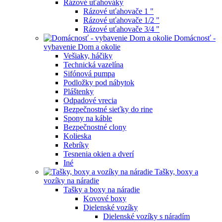
Rázové uťahováky
Rázové uťahovače 1 "
Rázové uťahovače 1/2 "
Rázové uťahovače 3/4 "
Domácnosť -
vybavenie Dom a okolie
Vešiaky, háčiky
Technická vazelína
Sifónová pumpa
Podložky pod nábytok
Pláštenky
Odpadové vrecia
Bezpečnostné sieťky do rine
Spony na káble
Bezpečnostné clony
Kolieska
Rebríky
Tesnenia okien a dverí
Iné
Tašky, boxy a
vozíky na náradie
Tašky a boxy na náradie
Kovové boxy
Dielenské vozíky
Dielenské vozíky s náradím