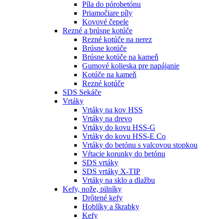
Píla do pórobetónu
Priamočiare píly
Kovové čepele
Rezné a brúsne kotúče
Rezné kotúče na nerez
Brúsne kotúče
Brúsne kotúče na kameň
Gumové kolieska pre napájanie
Kotúče na kameň
Rezné kotúče
SDS Sekáče
Vrtáky
Vrtáky na kov HSS
Vrtáky na drevo
Vrtáky do kovu HSS-G
Vrtáky do kovu HSS-E Co
Vrtáky do betónu s valcovou stopkou
Vŕtacie korunky do betónu
SDS vrtáky
SDS vrtáky X-TIP
Vrtáky na sklo a dlažbu
Kefy, nože, pilníky
Drôtené kefy
Hoblíky a škrabky
Kefy