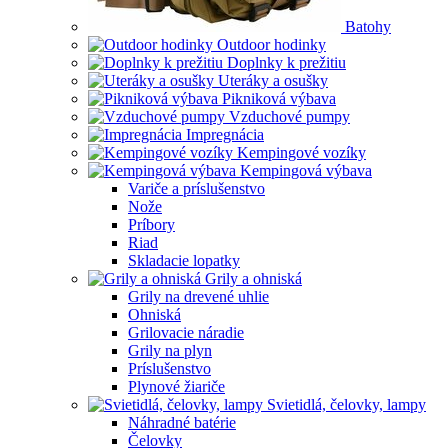
Batohy
Outdoor hodinky
Doplnky k prežitiu
Uteráky a osušky
Pikniková výbava
Vzduchové pumpy
Impregnácia
Kempingové vozíky
Kempingová výbava
Variče a príslušenstvo
Nože
Príbory
Riad
Skladacie lopatky
Grily a ohniská
Grily na drevené uhlie
Ohniská
Grilovacie náradie
Grily na plyn
Príslušenstvo
Plynové žiariče
Svietidlá, čelovky, lampy
Náhradné batérie
Čelovky