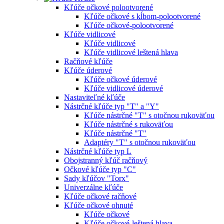
Kľúče očkové polootvorené
Kľúče očkové s kĺbom-polootvorené
Kľúče očkové-polootvorené
Kľúče vidlicové
Kľúče vidlicové
Kľúče vidlicové leštená hlava
Račňové kľúče
Kľúče úderové
Kľúče očkové úderové
Kľúče vidlicové úderové
Nastaviteľné kľúče
Nástrčné kľúče typ "T" a "Y"
Kľúče nástrčné "T" s otočnou rukoväťou
Kľúče nástrčné s rukoväťou
Kľúče nástrčné "T"
Adaptéry "T" s otočnou rukoväťou
Nástrčné kľúče typ L
Obojstranný kľúč račňový
Očkové kľúče typ "C"
Sady kľúčov "Torx"
Univerzálne kľúče
Kľúče očkové račňové
Kľúče očkové ohnuté
Kľúče očkové
Kľúče očkové-leštená hlava