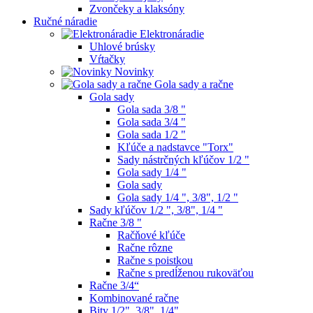
Zvončeky a klaksóny
Ručné náradie
Elektronáradie
Uhlové brúsky
Vŕtačky
Novinky
Gola sady a račne
Gola sady
Gola sada 3/8 "
Gola sada 3/4 "
Gola sada 1/2 "
Kľúče a nadstavce "Torx"
Sady nástrčných kľúčov 1/2 "
Gola sady 1/4 "
Gola sady
Gola sady 1/4 ", 3/8", 1/2 "
Sady kľúčov 1/2 ", 3/8", 1/4 "
Račne 3/8 "
Račňové kľúče
Račne rôzne
Račne s poistkou
Račne s predĺženou rukoväťou
Račne 3/4“
Kombinované račne
Bity 1/2", 3/8", 1/4"