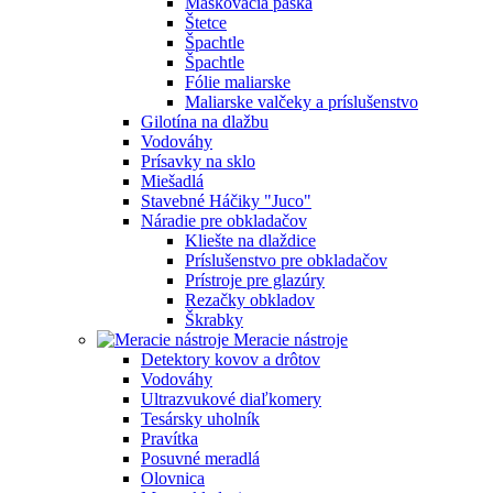
Maskovacia páska
Štetce
Špachtle
Špachtle
Fólie maliarske
Maliarske valčeky a príslušenstvo
Gilotína na dlažbu
Vodováhy
Prísavky na sklo
Miešadlá
Stavebné Háčiky "Juco"
Náradie pre obkladačov
Kliešte na dlaždice
Príslušenstvo pre obkladačov
Prístroje pre glazúry
Rezačky obkladov
Škrabky
Meracie nástroje
Detektory kovov a drôtov
Vodováhy
Ultrazvukové diaľkomery
Tesársky uholník
Pravítka
Posuvné meradlá
Olovnica