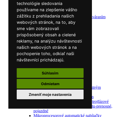
Zváracie drôty
technológie sledovania
CNC rezacie stroje
používame na zlepšenie vášho
Elektródy
zážitku z prehliadania našich
Ochrana pred zváraním
Predohrev / Žíhanie
webových stránok, na to, aby
Polohovacie systémy
sme vám zobrazovali
Indukčný ohrev
prispôsobený obsah a cielené
Auto náradie a vybavenie servisov
Lakernícke stojany
reklamy, na analýzu návštevnosti
Nabíjačky a testery
našich webových stránok a na
Navijaky
pochopenie toho, odkiaľ naši
Navijaky ručné
Navijaky elektrické
návštevníci prichádzajú.
Reťazové kladkostroje
Náradie pre uloženie brzdového systému
Súhlasím
Nástroje pre autookná
Nabíjačky/Štartéry
Automatické nabíjačky
Odmietam
Automatické nabíjačky s bezpečnostným
automatickým štartom
Zmeniť moje nastavenia
Nabíjačky/Štartéry s bezpečnostným
automatickým štartom-jednofázové,trojfázové
Dielenské nabíjačky s funkciou štartu-prenosné,
pojazdné
Mikroprocesorové automatické nabíjačky