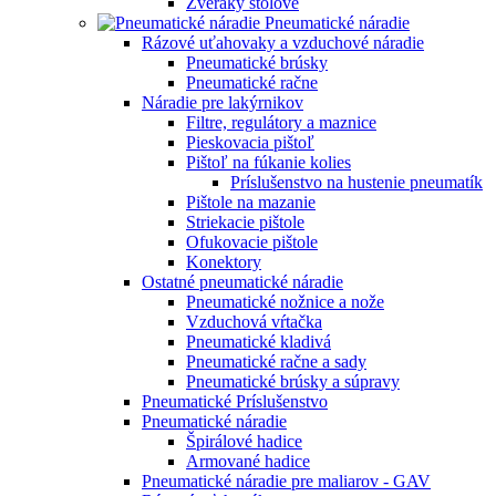
Zveráky stolové
Pneumatické náradie
Rázové uťahovaky a vzduchové náradie
Pneumatické brúsky
Pneumatické račne
Náradie pre lakýrnikov
Filtre, regulátory a maznice
Pieskovacia pištoľ
Pištoľ na fúkanie kolies
Príslušenstvo na hustenie pneumatík
Pištole na mazanie
Striekacie pištole
Ofukovacie pištole
Konektory
Ostatné pneumatické náradie
Pneumatické nožnice a nože
Vzduchová vŕtačka
Pneumatické kladivá
Pneumatické račne a sady
Pneumatické brúsky a súpravy
Pneumatické Príslušenstvo
Pneumatické náradie
Špirálové hadice
Armované hadice
Pneumatické náradie pre maliarov - GAV