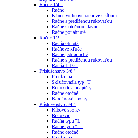
Račne 1/4 "
Račne
Kľúče vidlicové račňové s kĺbom
Račne s predĺženou rukoväťou
Račne s otočnou hlavou
Račne potiahnuté
Račne 1/2 "
Račňa ohnutá
Račňové kľúče
Račne jednoduché
Račne s predĺženou rukoväťou
Račňa L 1/2"
Príslušenstvo 3/8 "
Predĺženia
Skľučovadla typ "T"
Redukcie a adaptéry
Račne otočné
Kardánové spojky
Príslušenstvo 3/4 "
Kĺbové spojky
Redukcie
Račňa typu "L"
Račne typu "T"
Račne otočné
Predĺženia