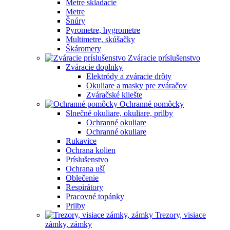
Metre skladacie
Metre
Šnúry
Pyrometre, hygrometre
Multimetre, skúšačky
Škáromery
Zváracie príslušenstvo
Zváracie doplnky
Elektródy a zváracie drôty
Okuliare a masky pre zváračov
Zváračské kliešte
Ochranné pomôcky
Slnečné okuliare, okuliare, prilby
Ochranné okuliare
Ochranné okuliare
Rukavice
Ochrana kolien
Príslušenstvo
Ochrana uší
Oblečenie
Respirátory
Pracovné topánky
Prilby
Trezory, visiace
zámky, zámky