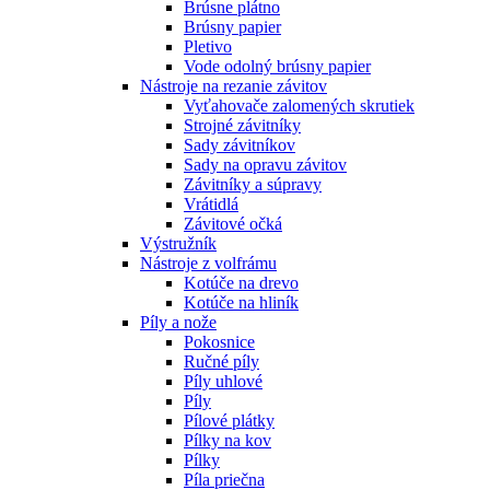
Brúsne plátno
Brúsny papier
Pletivo
Vode odolný brúsny papier
Nástroje na rezanie závitov
Vyťahovače zalomených skrutiek
Strojné závitníky
Sady závitníkov
Sady na opravu závitov
Závitníky a súpravy
Vrátidlá
Závitové očká
Výstružník
Nástroje z volfrámu
Kotúče na drevo
Kotúče na hliník
Píly a nože
Pokosnice
Ručné píly
Píly uhlové
Píly
Pílové plátky
Pílky na kov
Pílky
Píla priečna