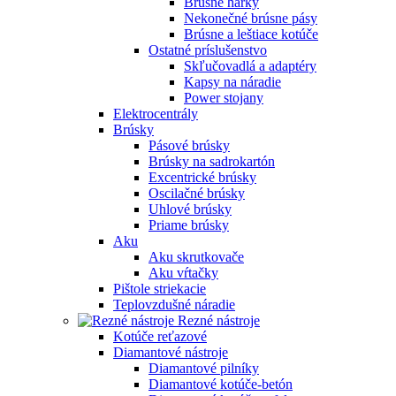
Brúsne hárky
Nekonečné brúsne pásy
Brúsne a leštiace kotúče
Ostatné príslušenstvo
Skľučovadlá a adaptéry
Kapsy na náradie
Power stojany
Elektrocentrály
Brúsky
Pásové brúsky
Brúsky na sadrokartón
Excentrické brúsky
Oscilačné brúsky
Uhlové brúsky
Priame brúsky
Aku
Aku skrutkovače
Aku vŕtačky
Pištole striekacie
Teplovzdušné náradie
Rezné nástroje
Kotúče reťazové
Diamantové nástroje
Diamantové pilníky
Diamantové kotúče-betón