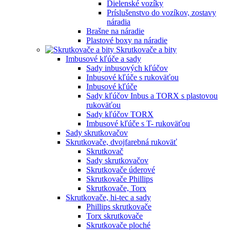
Dielenské vozíky
Príslušenstvo do vozíkov, zostavy
náradia
Brašne na náradie
Plastové boxy na náradie
Skrutkovače a bity
Imbusové kľúče a sady
Sady inbusových kľúčov
Inbusové kľúče s rukoväťou
Inbusové kľúče
Sady kľúčov Inbus a TORX s plastovou
rukoväťou
Sady kľúčov TORX
Imbusové kľúče s T- rukoväťou
Sady skrutkovačov
Skrutkovače, dvojfarebná rukoväť
Skrutkovač
Sady skrutkovačov
Skrutkovače úderové
Skrutkovače Phillips
Skrutkovače, Torx
Skrutkovače, hi-tec a sady
Phillips skrutkovače
Torx skrutkovače
Skrutkovače ploché