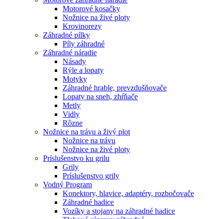
Motorové kosačky
Nožnice na živé ploty
Krovinorezy
Záhradné pílky
Píly záhradné
Záhradné náradie
Násady
Rýle a lopaty
Motyky
Záhradné hrable, prevzdušňovače
Lopaty na sneh, zhŕňače
Metly
Vidly
Rôzne
Nožnice na trávu a živý plot
Nožnice na trávu
Nožnice na živé ploty
Príslušenstvo ku grilu
Grily
Príslušenstvo grily
Vodný Program
Konektory, hlavice, adaptéry, rozbočovače
Záhradné hadice
Vozíky a stojany na záhradné hadice