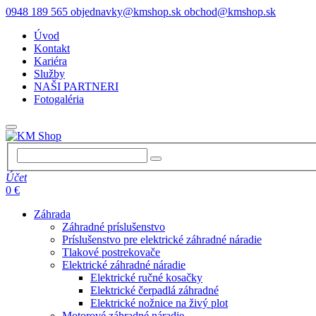
0948 189 565
objednavky@kmshop.sk
obchod@kmshop.sk
Úvod
Kontakt
Kariéra
Služby
NAŠI PARTNERI
Fotogaléria
Účet
0 €
Záhrada
Záhradné príslušenstvo
Príslušenstvo pre elektrické záhradné náradie
Tlakové postrekovače
Elektrické záhradné náradie
Elektrické ručné kosačky
Elektrické čerpadlá záhradné
Elektrické nožnice na živý plot
Motorové záhradné náradie