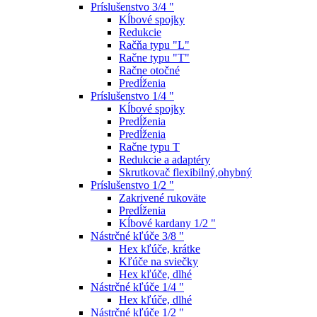
Príslušenstvo 3/4 "
Kĺbové spojky
Redukcie
Račňa typu "L"
Račne typu "T"
Račne otočné
Predĺženia
Príslušenstvo 1/4 "
Kĺbové spojky
Predĺženia
Predĺženia
Račne typu T
Redukcie a adaptéry
Skrutkovač flexibilný,ohybný
Príslušenstvo 1/2 "
Zakrivené rukoväte
Predĺženia
Kĺbové kardany 1/2 "
Nástrčné kľúče 3/8 "
Hex kľúče, krátke
Kľúče na sviečky
Hex kľúče, dlhé
Nástrčné kľúče 1/4 "
Hex kľúče, dlhé
Nástrčné kľúče 1/2 "