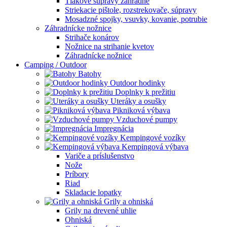
Tlakové súpravy záhradné
Striekacie pištole, rozstrekovače, súpravy
Mosadzné spojky, vsuvky, kovanie, potrubie
Záhradnícke nožnice
Strihače konárov
Nožnice na strihanie kvetov
Záhradnícke nožnice
Camping / Outdoor
Batohy
Outdoor hodinky
Doplnky k prežitiu
Uteráky a osušky
Pikniková výbava
Vzduchové pumpy
Impregnácia
Kempingové vozíky
Kempingová výbava
Variče a príslušenstvo
Nože
Príbory
Riad
Skladacie lopatky
Grily a ohniská
Grily na drevené uhlie
Ohniská