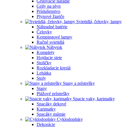
Grilovacie náradie
Grily na plyn
Príslušenstvo
Plynové žiariče
Svietidlá, čelovky, lampy
Náhradné batérie
Čelovky
Kempingové lampy
Ručné svietidlá
Nábytok
Komplety
Hojdacie siete
Stoličky
Rozkladacie kreslá
Lehátka
Stoly
Stany a prístrešky
Stany
Plážové prístrešky
Spacie vaky, karimatky
Spacáky dekové
Karimatky
Spacáky múmie
Cyklodoplnky
Dekorácie