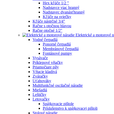
Hex kľúče 1/2 "
Nadstavce viac hranný
Nadstavec dvanásťhranný
Kľúče na sviečky
Kľúče nástrčné 3/4"
Račne s otočnou hlavou
Račne otočné 1/2"
Elektrické a motorové n
Vodné čerpadlá
Ponorné čerpadlá
Membránové čerpadlá
Fontánové pumpy
Vysávače
Príklepové vŕtačky
Priamočiare píly
Vŕtacie kladivá
Zváračky
Uťahováky
Multifunkčné oscilačné náradie
Miešadlá
Leštičky
Letovačky
Spájkovacie pištole
Príslušenstvo k spájkovacej pištoli
Stolové náradie