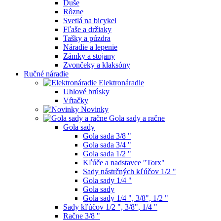
Duše
Rôzne
Svetlá na bicykel
Fľaše a držiaky
Tašky a púzdra
Náradie a lepenie
Zámky a stojany
Zvončeky a klaksóny
Ručné náradie
Elektronáradie
Uhlové brúsky
Vŕtačky
Novinky
Gola sady a račne
Gola sady
Gola sada 3/8 "
Gola sada 3/4 "
Gola sada 1/2 "
Kľúče a nadstavce "Torx"
Sady nástrčných kľúčov 1/2 "
Gola sady 1/4 "
Gola sady
Gola sady 1/4 ", 3/8", 1/2 "
Sady kľúčov 1/2 ", 3/8", 1/4 "
Račne 3/8 "