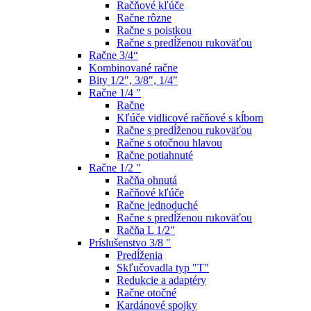
Račňové kľúče
Račne rôzne
Račne s poistkou
Račne s predĺženou rukoväťou
Račne 3/4“
Kombinované račne
Bity 1/2", 3/8", 1/4"
Račne 1/4 "
Račne
Kľúče vidlicové račňové s kĺbom
Račne s predĺženou rukoväťou
Račne s otočnou hlavou
Račne potiahnuté
Račne 1/2 "
Račňa ohnutá
Račňové kľúče
Račne jednoduché
Račne s predĺženou rukoväťou
Račňa L 1/2"
Príslušenstvo 3/8 "
Predĺženia
Skľučovadla typ "T"
Redukcie a adaptéry
Račne otočné
Kardánové spojky