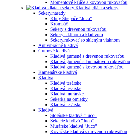
Momentové kľúče s kovovou rukoväťou
Kladivá, dláta a sekery
Sekery,násady
Kliny Štiepače "Juco"
Krompáč
Sekery s drevenou rukoväťou
Sekery s klinom a kladivom
Sekery,rukoväť so skleným vláknom
Antivibračné kladivá
Gumové kladivá
Kladivá gumené s drevenou rukoväťou
Kladivá gumené s laminátovou rukoväťou
Kladivá gumené s kovovou rukoväťou
Kamenárske kladivá
Kladivá
Kladivá tesárske
Kladivá tesárske
Kladivá murárske
Sekerka na omietky
Kladivá tesárske
Kladivá
Stolárske kladivá "Juco"
Sekacie kladivá "Juco"
Murárske kladivá "Juco"
Kováčske kladivá s drevenou rukoväťou