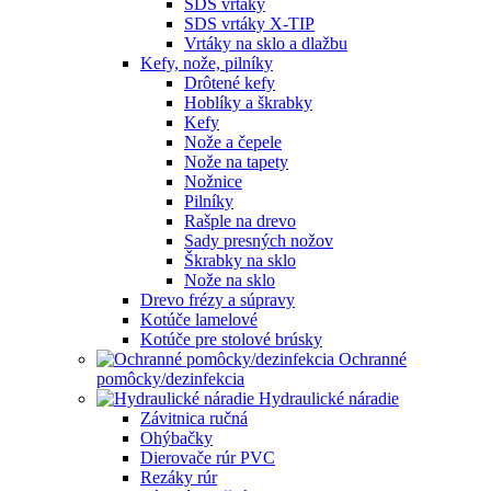
SDS vrtáky
SDS vrtáky X-TIP
Vrtáky na sklo a dlažbu
Kefy, nože, pilníky
Drôtené kefy
Hoblíky a škrabky
Kefy
Nože a čepele
Nože na tapety
Nožnice
Pilníky
Rašple na drevo
Sady presných nožov
Škrabky na sklo
Nože na sklo
Drevo frézy a súpravy
Kotúče lamelové
Kotúče pre stolové brúsky
Ochranné
pomôcky/dezinfekcia
Hydraulické náradie
Závitnica ručná
Ohýbačky
Dierovače rúr PVC
Rezáky rúr