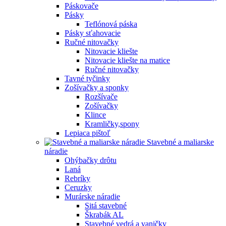
Páskovače
Pásky
Teflónová páska
Pásky sťahovacie
Ručné nitovačky
Nitovacie kliešte
Nitovacie kliešte na matice
Ručné nitovačky
Tavné tyčinky
Zošívačky a sponky
Rozšívače
Zošívačky
Klince
Kramličky,spony
Lepiaca pištoľ
Stavebné a maliarske
náradie
Ohýbačky drôtu
Laná
Rebríky
Ceruzky
Murárske náradie
Sitá stavebné
Škrabák AL
Stavebné vedrá a vaničky