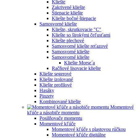
Kliešte
Zakrivené kliešte
Štiepacie kliešte
Kliešte bočné štiepacie
Samosvorné kliešte
Kliešte, skrutkovacie "C"
Kliešte so širokými čeľusťami
Kliešte plechové
Samosvorné kliešte reťazové
Samosvorné kliešte
Samosvorné kliešte
Kliešte Morse´a
Račňové lisovacie kliešte
Kliešte segerové
Kliešte izolované
Kliešte profilové
Hasáky
Pinzety
Kombinované kliešte
Momentové
kľúče a násobiče momentu
Posilňovače momentu
Momentové kľúče
Momentové kľúče s plastovou rúčkou
Momentové kľúče digitálne