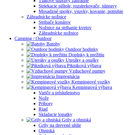
Tlakové súpravy záhradné
Striekacie pištole, rozstrekovače, súpravy
Mosadzné spojky, vsuvky, kovanie, potrubie
Záhradnícke nožnice
Strihače konárov
Nožnice na strihanie kvetov
Záhradnícke nožnice
Camping / Outdoor
Batohy
Outdoor hodinky
Doplnky k prežitiu
Uteráky a osušky
Pikniková výbava
Vzduchové pumpy
Impregnácia
Kempingové vozíky
Kempingová výbava
Variče a príslušenstvo
Nože
Príbory
Riad
Skladacie lopatky
Grily a ohniská
Grily na drevené uhlie
Ohniská