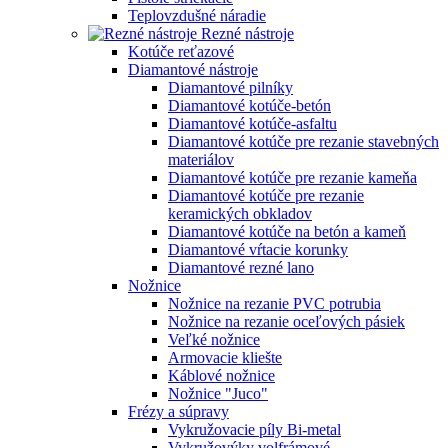
Teplovzdušné náradie
Rezné nástroje
Kotúče reťazové
Diamantové nástroje
Diamantové pilníky
Diamantové kotúče-betón
Diamantové kotúče-asfaltu
Diamantové kotúče pre rezanie stavebných
materiálov
Diamantové kotúče pre rezanie kameňa
Diamantové kotúče pre rezanie
keramických obkladov
Diamantové kotúče na betón a kameň
Diamantové vŕtacie korunky
Diamantové rezné lano
Nožnice
Nožnice na rezanie PVC potrubia
Nožnice na rezanie oceľových pásiek
Veľké nožnice
Armovacie kliešte
Káblové nožnice
Nožnice "Juco"
Frézy a súpravy
Vykružovacie píly Bi-metal
Vykružovýky volfrámové