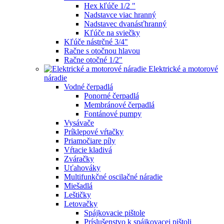
Hex kľúče 1/2 "
Nadstavce viac hranný
Nadstavec dvanásťhranný
Kľúče na sviečky
Kľúče nástrčné 3/4"
Račne s otočnou hlavou
Račne otočné 1/2"
Elektrické a motorové
náradie
Vodné čerpadlá
Ponorné čerpadlá
Membránové čerpadlá
Fontánové pumpy
Vysávače
Príklepové vŕtačky
Priamočiare píly
Vŕtacie kladivá
Zváračky
Uťahováky
Multifunkčné oscilačné náradie
Miešadlá
Leštičky
Letovačky
Spájkovacie pištole
Príslušenstvo k spájkovacej pištoli