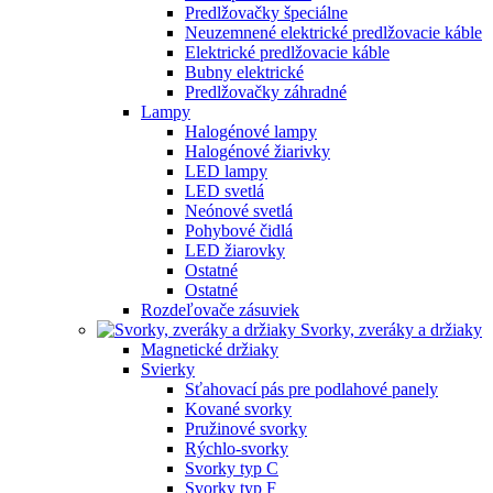
Predlžovačky špeciálne
Neuzemnené elektrické predlžovacie káble
Elektrické predlžovacie káble
Bubny elektrické
Predlžovačky záhradné
Lampy
Halogénové lampy
Halogénové žiarivky
LED lampy
LED svetlá
Neónové svetlá
Pohybové čidlá
LED žiarovky
Ostatné
Ostatné
Rozdeľovače zásuviek
Svorky, zveráky a držiaky
Magnetické držiaky
Svierky
Sťahovací pás pre podlahové panely
Kované svorky
Pružinové svorky
Rýchlo-svorky
Svorky typ C
Svorky typ F