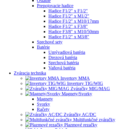
Ostatné
Prepojovacie hadice
Hadice F1/2" x F1/2"
Hadice F1/2" x M1/2"
Hadice F1/2" x M10/17mm
Hadice F1/2" x F3/8"
Hadice F3/8" x M10/50mm
Hadice F1/2" x M3/8"
Sprchové sety
Batérie
Umývadlová batéria
Drezová batéria
Sprchová batéria
Vaňová batéria
Zváracia technika
Invertory MMA
Invertory TIG/WIG
Zváračky MIG/MAG
Magnety/Svorky
Magnety
Svorky
Račety
Zváračky AC/DC
Multifunkčné zváračky
Plazmové rezačky