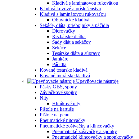
Kladivá s laminátovou rukoväťou
Kladivá kovové a príslušenstvo
Kladivá s laminátovou rukoväťou
Obuvnícke kladivá
Sekáče, dláta, priebojníky a páčidla
Dierovačky
Rezbárske dlátka
Sady dlát a sekáčov
Sekáče
Tesárske dláta a súpravy
Jamkáre
Páčidla
Kované tesárske kladivá
Kované murárske kladivá
Upevňovacie nástroje
Pásky GBS, spony
Závlačkové spojky
Nity
Hliníkové nity
Pištole na kartuše
Pištole na penu
Pneumatické nitovačky
Pneumatické zošívačky a klincovačky
Pneumatické zošívačky a sponky
Pneumatické klincovačky a sponkovačky