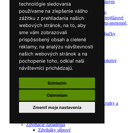
Automatické nabíjačky s bezpečnostným
technológie sledovania
automatickým štartom
používame na zlepšenie vášho
Nabíjačky/Štartéry s bezpečnostným
automatickým štartom-jednofázové,trojfázové
zážitku z prehliadania našich
Dielenské nabíjačky s funkciou štartu-prenosné,
webových stránok, na to, aby
pojazdné
sme vám zobrazovali
Mikroprocesorové automatické nabíjačky
Dielenské nabíjačky
prispôsobený obsah a cielené
Nástroje pre servis motorov
reklamy, na analýzu návštevnosti
Kliešte pre automechanikov
našich webových stránok a na
Svorky na krúžky
Nástroje na diagnostiku a opravu motorov
pochopenie toho, odkiaľ naši
Kľúče na sviečky
návštevníci prichádzajú.
Meller-Tools
Skrinky na náradie
Sťahováky
Súhlasím
Sťahováky pružín
Sťahováky čalúnenia
Odmietam
Sťahováky kĺbových čapov
Sady na uvoľnenie Puller kolíky, skrutky a
Zmeniť moje nastavenia
matice
Ložiskové sťahováky
Sťahováky na riadiacu tyč
Zdvíhacie zariadenia
Zdviháky stĺpové