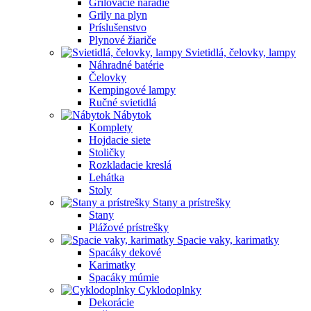
Grilovacie náradie
Grily na plyn
Príslušenstvo
Plynové žiariče
Svietidlá, čelovky, lampy
Náhradné batérie
Čelovky
Kempingové lampy
Ručné svietidlá
Nábytok
Komplety
Hojdacie siete
Stoličky
Rozkladacie kreslá
Lehátka
Stoly
Stany a prístrešky
Stany
Plážové prístrešky
Spacie vaky, karimatky
Spacáky dekové
Karimatky
Spacáky múmie
Cyklodoplnky
Dekorácie