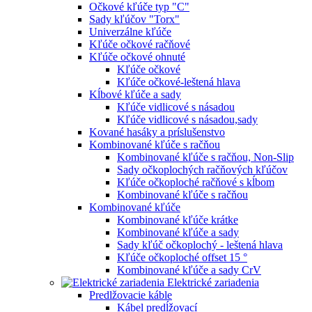
Očkové kľúče typ "C"
Sady kľúčov "Torx"
Univerzálne kľúče
Kľúče očkové račňové
Kľúče očkové ohnuté
Kľúče očkové
Kľúče očkové-leštená hlava
Kĺbové kľúče a sady
Kľúče vidlicové s násadou
Kľúče vidlicové s násadou,sady
Kované hasáky a príslušenstvo
Kombinované kľúče s račňou
Kombinované kľúče s račňou, Non-Slip
Sady očkoplochých račňových kľúčov
Kľúče očkoploché račňové s kĺbom
Kombinované kľúče s račňou
Kombinované kľúče
Kombinované kľúče krátke
Kombinované kľúče a sady
Sady kľúč očkoplochý - leštená hlava
Kľúče očkoploché offset 15 °
Kombinované kľúče a sady CrV
Elektrické zariadenia
Predlžovacie káble
Kábel predĺžovací