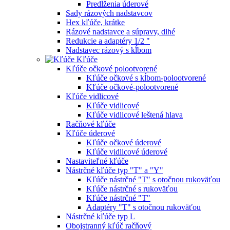
Predĺženia úderové
Sady rázových nadstavcov
Hex kľúče, krátke
Rázové nadstavce a súpravy, dlhé
Redukcie a adaptéry 1/2 "
Nadstavec rázový s kĺbom
Kľúče
Kľúče očkové polootvorené
Kľúče očkové s kĺbom-polootvorené
Kľúče očkové-polootvorené
Kľúče vidlicové
Kľúče vidlicové
Kľúče vidlicové leštená hlava
Račňové kľúče
Kľúče úderové
Kľúče očkové úderové
Kľúče vidlicové úderové
Nastaviteľné kľúče
Nástrčné kľúče typ "T" a "Y"
Kľúče nástrčné "T" s otočnou rukoväťou
Kľúče nástrčné s rukoväťou
Kľúče nástrčné "T"
Adaptéry "T" s otočnou rukoväťou
Nástrčné kľúče typ L
Obojstranný kľúč račňový