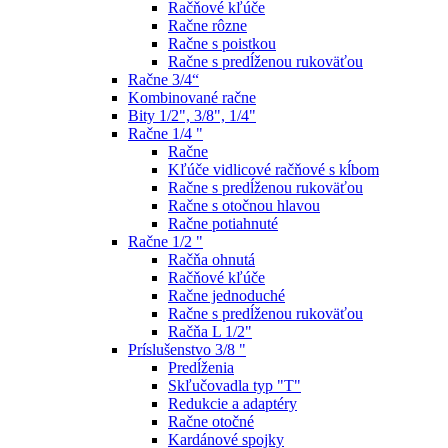
Račňové kľúče
Račne rôzne
Račne s poistkou
Račne s predĺženou rukoväťou
Račne 3/4“
Kombinované račne
Bity 1/2", 3/8", 1/4"
Račne 1/4 "
Račne
Kľúče vidlicové račňové s kĺbom
Račne s predĺženou rukoväťou
Račne s otočnou hlavou
Račne potiahnuté
Račne 1/2 "
Račňa ohnutá
Račňové kľúče
Račne jednoduché
Račne s predĺženou rukoväťou
Račňa L 1/2"
Príslušenstvo 3/8 "
Predĺženia
Skľučovadla typ "T"
Redukcie a adaptéry
Račne otočné
Kardánové spojky