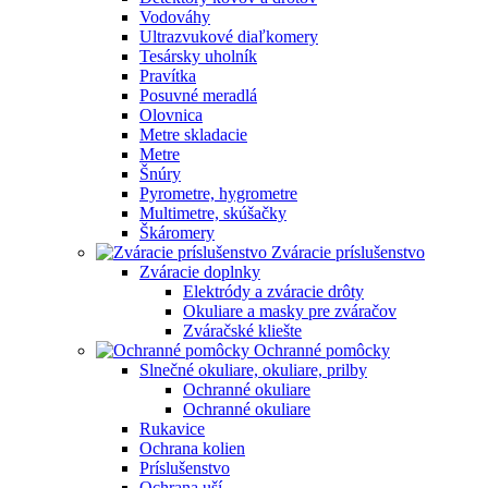
Vodováhy
Ultrazvukové diaľkomery
Tesársky uholník
Pravítka
Posuvné meradlá
Olovnica
Metre skladacie
Metre
Šnúry
Pyrometre, hygrometre
Multimetre, skúšačky
Škáromery
Zváracie príslušenstvo
Zváracie doplnky
Elektródy a zváracie drôty
Okuliare a masky pre zváračov
Zváračské kliešte
Ochranné pomôcky
Slnečné okuliare, okuliare, prilby
Ochranné okuliare
Ochranné okuliare
Rukavice
Ochrana kolien
Príslušenstvo
Ochrana uší