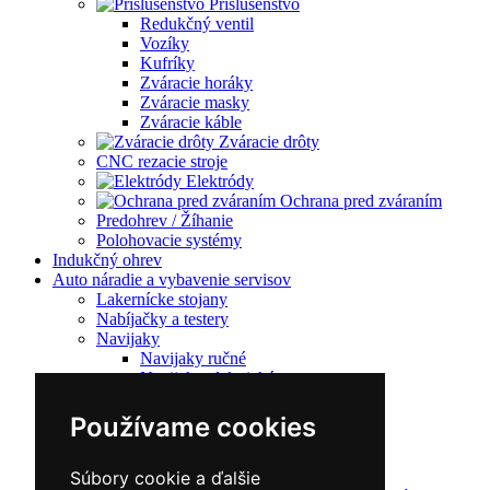
Príslušenstvo
Redukčný ventil
Vozíky
Kufríky
Zváracie horáky
Zváracie masky
Zváracie káble
Zváracie drôty
CNC rezacie stroje
Elektródy
Ochrana pred zváraním
Predohrev / Žíhanie
Polohovacie systémy
Indukčný ohrev
Auto náradie a vybavenie servisov
Lakernícke stojany
Nabíjačky a testery
Navijaky
Navijaky ručné
Navijaky elektrické
Reťazové kladkostroje
Náradie pre uloženie brzdového systému
Používame cookies
Nástroje pre autookná
Nabíjačky/Štartéry
Automatické nabíjačky
Súbory cookie a ďalšie