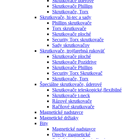
Skrutkovače úderové
Skrutkovače Phillips
Skrutkovače, Torx
Skrutkovače, hi-tec a sady
Phillips skrutkovače
Torx skrutkovače
Skrutkovače ploché
Security Torx skrutkovače
Sady skrutkovačov
Skrutkovače, trojfarebná rukoväť
Skrutkovače ploché
Skrutkovače Pozidrive
Skrutkovače Phillips
Security Torx Skrutkovač
Skrutkovače, Torx
Špeciálne skrutkovače, úderové
Skrutkovače teleskopické,flexibilné
Skrutkovače t-neck
Rázové skrutkovače
Račňové skrutkovače
Magnetické nadstavce
Magnetické držiaky
Bity
Magnetické nadstavce
Orechy magnetické