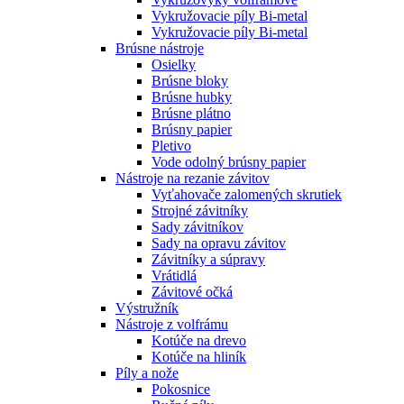
Vykružovacie píly Bi-metal
Vykružovacie píly Bi-metal
Brúsne nástroje
Osielky
Brúsne bloky
Brúsne hubky
Brúsne plátno
Brúsny papier
Pletivo
Vode odolný brúsny papier
Nástroje na rezanie závitov
Vyťahovače zalomených skrutiek
Strojné závitníky
Sady závitníkov
Sady na opravu závitov
Závitníky a súpravy
Vrátidlá
Závitové očká
Výstružník
Nástroje z volfrámu
Kotúče na drevo
Kotúče na hliník
Píly a nože
Pokosnice