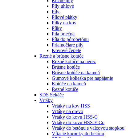
Ručné píly
Píly uhlové
Píly
Pílové plátky
Pílky na kov
Pílky
Píla priečna
Píla do pórobetónu
Priamočiare píly
Kovové čepele
Rezné a brúsne kotúče
Rezné kotúče na nerez
Brúsne kotúče
Brúsne kotúče na kameň
Gumové kolieska pre napájanie
Kotúče na kameň
Rezné kotúče
SDS Sekáče
Vrtáky
Vrtáky na kov HSS
Vrtáky na drevo
Vrtáky do kovu HSS-G
Vrtáky do kovu HSS-E Co
Vrtáky do betónu s valcovou stopkou
Vŕtacie korunky do betónu