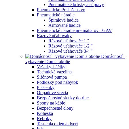
Pneumatické brúsky a súpravy
Pneumatické Príslušenstvo
Pneumatické náradie
Špirálové hadice
Armované hadice
Pneumatické náradie pre maliarov - GAV
Rázové uťahováky
Rázové uťahovače 1 "
Rázové uťahovače 1/2 "
Rázové uťahovače 3/4 "
Domácnosť -
vybavenie Dom a okolie
Vešiaky, háčiky
Technická vazelína
Sifónová pumpa
Podložky pod nábytok
Pláštenky
Odpadové vrecia
Bezpečnostné sieťky do rine
Spony na káble
Bezpečnostné clony
Kolieska
Rebríky
Tesnenia okien a dverí
Iné