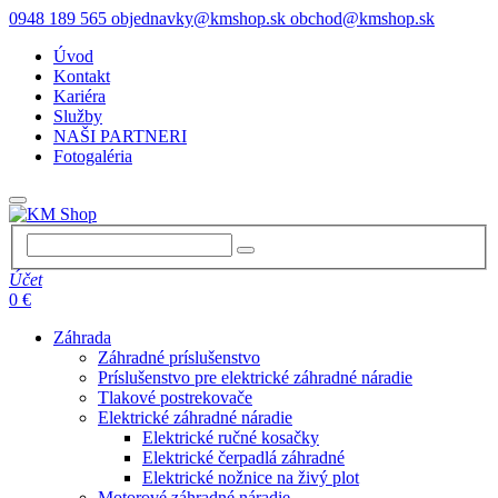
0948 189 565
objednavky@kmshop.sk
obchod@kmshop.sk
Úvod
Kontakt
Kariéra
Služby
NAŠI PARTNERI
Fotogaléria
Účet
0 €
Záhrada
Záhradné príslušenstvo
Príslušenstvo pre elektrické záhradné náradie
Tlakové postrekovače
Elektrické záhradné náradie
Elektrické ručné kosačky
Elektrické čerpadlá záhradné
Elektrické nožnice na živý plot
Motorové záhradné náradie