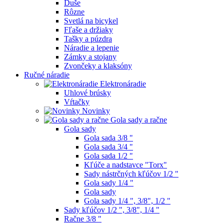
Duše
Rôzne
Svetlá na bicykel
Fľaše a držiaky
Tašky a púzdra
Náradie a lepenie
Zámky a stojany
Zvončeky a klaksóny
Ručné náradie
Elektronáradie
Uhlové brúsky
Vŕtačky
Novinky
Gola sady a račne
Gola sady
Gola sada 3/8 "
Gola sada 3/4 "
Gola sada 1/2 "
Kľúče a nadstavce "Torx"
Sady nástrčných kľúčov 1/2 "
Gola sady 1/4 "
Gola sady
Gola sady 1/4 ", 3/8", 1/2 "
Sady kľúčov 1/2 ", 3/8", 1/4 "
Račne 3/8 "