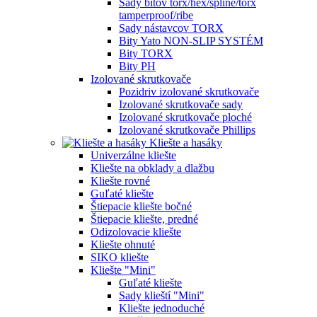
Sady bitov torx/hex/spline/torx
tamperproof/ribe
Sady nástavcov TORX
Bity Yato NON-SLIP SYSTÉM
Bity TORX
Bity PH
Izolované skrutkovače
Pozidriv izolované skrutkovače
Izolované skrutkovače sady
Izolované skrutkovače ploché
Izolované skrutkovače Phillips
Kliešte a hasáky
Univerzálne kliešte
Kliešte na obklady a dlažbu
Kliešte rovné
Guľaté kliešte
Štiepacie kliešte bočné
Štiepacie kliešte, predné
Odizolovacie kliešte
Kliešte ohnuté
SIKO kliešte
Kliešte "Mini"
Guľaté kliešte
Sady klieští "Mini"
Kliešte jednoduché