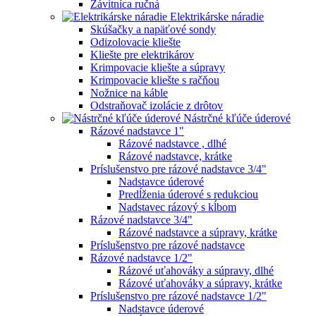
Závitníca ručná
Elektrikárske náradie
Skúšačky a napäťové sondy
Odizolovacie kliešte
Kliešte pre elektrikárov
Krimpovacie kliešte a súpravy
Krimpovacie kliešte s račňou
Nožnice na káble
Odstraňovač izolácie z drôtov
Nástrčné kľúče úderové
Rázové nadstavce 1"
Rázové nadstavce , dlhé
Rázové nadstavce, krátke
Príslušenstvo pre rázové nadstavce 3/4"
Nadstavce úderové
Predĺženia úderové s redukciou
Nadstavec rázový s kĺbom
Rázové nadstavce 3/4"
Rázové nadstavce a súpravy, krátke
Príslušenstvo pre rázové nadstavce
Rázové nadstavce 1/2"
Rázové uťahováky a súpravy, dlhé
Rázové uťahováky a súpravy, krátke
Príslušenstvo pre rázové nadstavce 1/2"
Nadstavce úderové