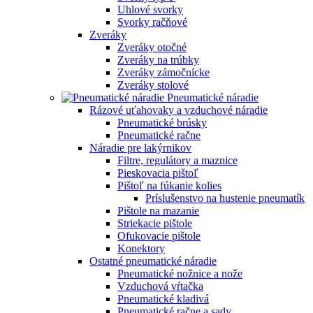
Uhlové svorky
Svorky račňové
Zveráky
Zveráky otočné
Zveráky na trúbky
Zveráky zámočnícke
Zveráky stolové
Pneumatické náradie
Rázové uťahovaky a vzduchové náradie
Pneumatické brúsky
Pneumatické račne
Náradie pre lakýrnikov
Filtre, regulátory a maznice
Pieskovacia pištoľ
Pištoľ na fúkanie kolies
Príslušenstvo na hustenie pneumatík
Pištole na mazanie
Striekacie pištole
Ofukovacie pištole
Konektory
Ostatné pneumatické náradie
Pneumatické nožnice a nože
Vzduchová vŕtačka
Pneumatické kladivá
Pneumatické račne a sady