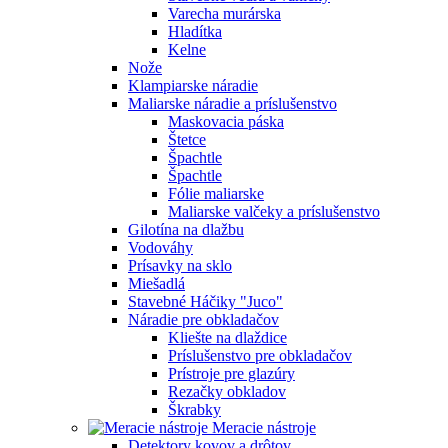
Varecha murárska
Hladítka
Kelne
Nože
Klampiarske náradie
Maliarske náradie a príslušenstvo
Maskovacia páska
Štetce
Špachtle
Špachtle
Fólie maliarske
Maliarske valčeky a príslušenstvo
Gilotína na dlažbu
Vodováhy
Prísavky na sklo
Miešadlá
Stavebné Háčiky "Juco"
Náradie pre obkladačov
Kliešte na dlaždice
Príslušenstvo pre obkladačov
Prístroje pre glazúry
Rezačky obkladov
Škrabky
Meracie nástroje
Detektory kovov a drôtov