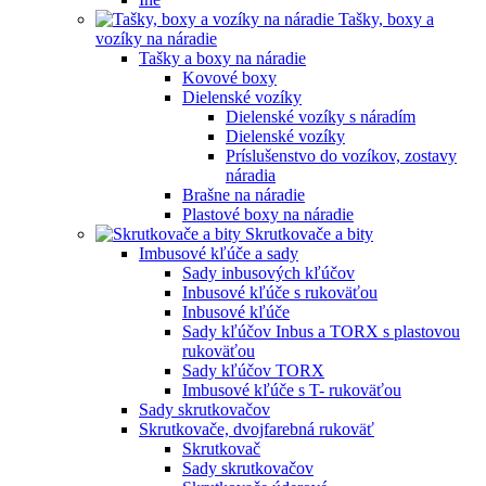
Tašky, boxy a
vozíky na náradie
Tašky a boxy na náradie
Kovové boxy
Dielenské vozíky
Dielenské vozíky s náradím
Dielenské vozíky
Príslušenstvo do vozíkov, zostavy
náradia
Brašne na náradie
Plastové boxy na náradie
Skrutkovače a bity
Imbusové kľúče a sady
Sady inbusových kľúčov
Inbusové kľúče s rukoväťou
Inbusové kľúče
Sady kľúčov Inbus a TORX s plastovou
rukoväťou
Sady kľúčov TORX
Imbusové kľúče s T- rukoväťou
Sady skrutkovačov
Skrutkovače, dvojfarebná rukoväť
Skrutkovač
Sady skrutkovačov