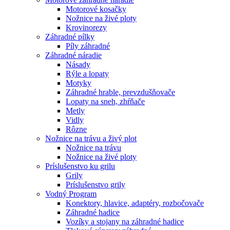
Motorové kosačky
Nožnice na živé ploty
Krovinorezy
Záhradné pílky
Píly záhradné
Záhradné náradie
Násady
Rýle a lopaty
Motyky
Záhradné hrable, prevzdušňovače
Lopaty na sneh, zhŕňače
Metly
Vidly
Rôzne
Nožnice na trávu a živý plot
Nožnice na trávu
Nožnice na živé ploty
Príslušenstvo ku grilu
Grily
Príslušenstvo grily
Vodný Program
Konektory, hlavice, adaptéry, rozbočovače
Záhradné hadice
Vozíky a stojany na záhradné hadice