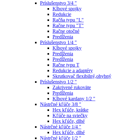
Príslušenstvo 3/4 "
Kĺbové spojky
Redukcie
Račňa typu "L"
Račne typu "T"
Račne otočné
Predĺženia
Príslušenstvo 1/4 "
Kĺbové spojky
Predĺženia
Predĺženia
Račne typu T
Redukcie a adaptéry
Skrutkovač flexibilný,ohybný
Príslušenstvo 1/2 "
Zakrivené rukoväte
Predĺženia
Kĺbové kardany 1/2 "
Nástrčné kľúče 3/8 "
Hex kľúče, krátke
Kľúče na sviečky
Hex kľúče, dlhé
Nástrčné kľúče 1/4 "
Hex kľúče, dlhé
Nástrčné kľúče 1/2 "