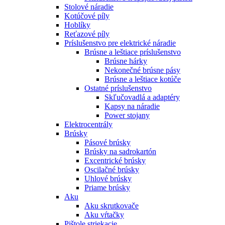
Stolové náradie
Kotúčové píly
Hoblíky
Reťazové píly
Príslušenstvo pre elektrické náradie
Brúsne a leštiace príslušenstvo
Brúsne hárky
Nekonečné brúsne pásy
Brúsne a leštiace kotúče
Ostatné príslušenstvo
Skľučovadlá a adaptéry
Kapsy na náradie
Power stojany
Elektrocentrály
Brúsky
Pásové brúsky
Brúsky na sadrokartón
Excentrické brúsky
Oscilačné brúsky
Uhlové brúsky
Priame brúsky
Aku
Aku skrutkovače
Aku vŕtačky
Pištole striekacie