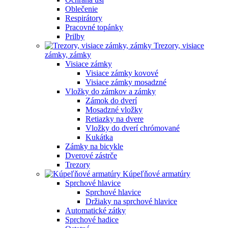
Oblečenie
Respirátory
Pracovné topánky
Prilby
Trezory, visiace
zámky, zámky
Visiace zámky
Visiace zámky kovové
Visiace zámky mosadzné
Vložky do zámkov a zámky
Zámok do dverí
Mosadzné vložky
Retiazky na dvere
Vložky do dverí chrómované
Kukátka
Zámky na bicykle
Dverové zástrče
Trezory
Kúpeľňové armatúry
Sprchové hlavice
Sprchové hlavice
Držiaky na sprchové hlavice
Automatické zátky
Sprchové hadice