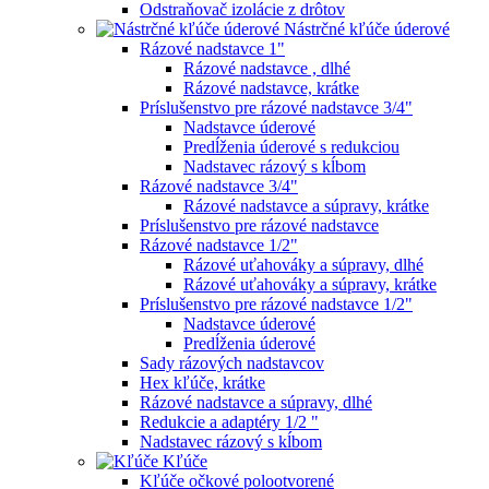
Odstraňovač izolácie z drôtov
Nástrčné kľúče úderové
Rázové nadstavce 1"
Rázové nadstavce , dlhé
Rázové nadstavce, krátke
Príslušenstvo pre rázové nadstavce 3/4"
Nadstavce úderové
Predĺženia úderové s redukciou
Nadstavec rázový s kĺbom
Rázové nadstavce 3/4"
Rázové nadstavce a súpravy, krátke
Príslušenstvo pre rázové nadstavce
Rázové nadstavce 1/2"
Rázové uťahováky a súpravy, dlhé
Rázové uťahováky a súpravy, krátke
Príslušenstvo pre rázové nadstavce 1/2"
Nadstavce úderové
Predĺženia úderové
Sady rázových nadstavcov
Hex kľúče, krátke
Rázové nadstavce a súpravy, dlhé
Redukcie a adaptéry 1/2 "
Nadstavec rázový s kĺbom
Kľúče
Kľúče očkové polootvorené