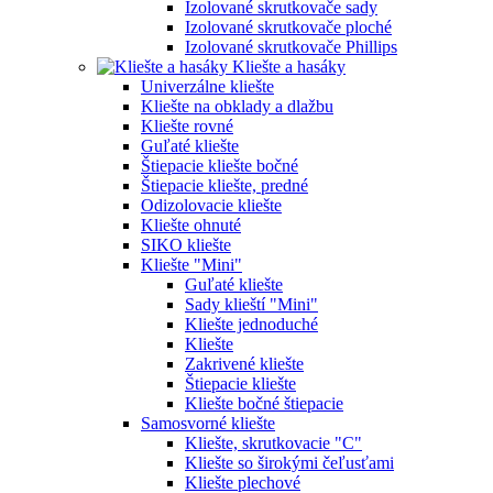
Izolované skrutkovače sady
Izolované skrutkovače ploché
Izolované skrutkovače Phillips
Kliešte a hasáky
Univerzálne kliešte
Kliešte na obklady a dlažbu
Kliešte rovné
Guľaté kliešte
Štiepacie kliešte bočné
Štiepacie kliešte, predné
Odizolovacie kliešte
Kliešte ohnuté
SIKO kliešte
Kliešte "Mini"
Guľaté kliešte
Sady klieští "Mini"
Kliešte jednoduché
Kliešte
Zakrivené kliešte
Štiepacie kliešte
Kliešte bočné štiepacie
Samosvorné kliešte
Kliešte, skrutkovacie "C"
Kliešte so širokými čeľusťami
Kliešte plechové