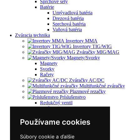
Sprchové sety
Batérie
Umývadlová batéria
Drezová batéria
Sprchová batéria
Vaňová batéria
Zváracia technika
Invertory MMA
Invertory TIG/WIG
Zváračky MIG/MAG
Magnety/Svorky
Magnety
Svorky
Račety
Zváračky AC/DC
Multifunkčné zváračky
Plazmové rezačky
Príslušenstvo
Redukčný ventil
Vozíky
Kufríky
Zváracie horáky
Používame cookies
Zváracie masky
Zváracie káble
Súbory cookie a ďalšie
Zváracie drôty