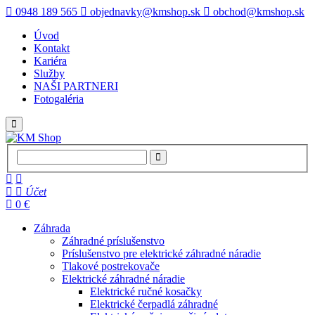
0948 189 565
objednavky@kmshop.sk
obchod@kmshop.sk
Úvod
Kontakt
Kariéra
Služby
NAŠI PARTNERI
Fotogaléria
Účet
0 €
Záhrada
Záhradné príslušenstvo
Príslušenstvo pre elektrické záhradné náradie
Tlakové postrekovače
Elektrické záhradné náradie
Elektrické ručné kosačky
Elektrické čerpadlá záhradné