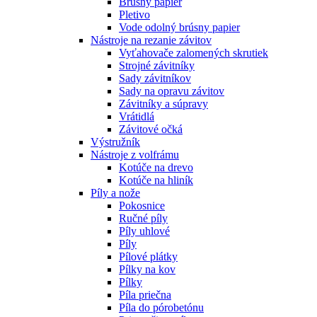
Brúsny papier
Pletivo
Vode odolný brúsny papier
Nástroje na rezanie závitov
Vyťahovače zalomených skrutiek
Strojné závitníky
Sady závitníkov
Sady na opravu závitov
Závitníky a súpravy
Vrátidlá
Závitové očká
Výstružník
Nástroje z volfrámu
Kotúče na drevo
Kotúče na hliník
Píly a nože
Pokosnice
Ručné píly
Píly uhlové
Píly
Pílové plátky
Pílky na kov
Pílky
Píla priečna
Píla do pórobetónu