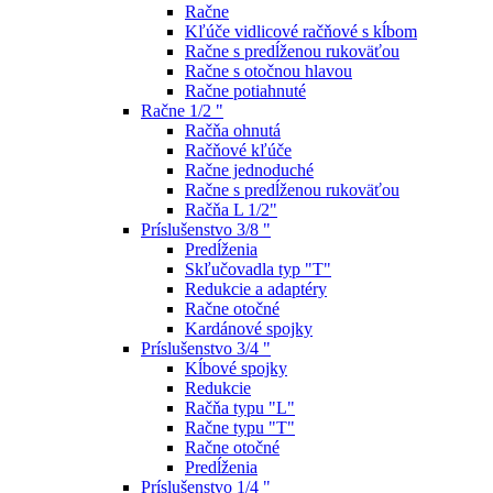
Račne
Kľúče vidlicové račňové s kĺbom
Račne s predĺženou rukoväťou
Račne s otočnou hlavou
Račne potiahnuté
Račne 1/2 "
Račňa ohnutá
Račňové kľúče
Račne jednoduché
Račne s predĺženou rukoväťou
Račňa L 1/2"
Príslušenstvo 3/8 "
Predĺženia
Skľučovadla typ "T"
Redukcie a adaptéry
Račne otočné
Kardánové spojky
Príslušenstvo 3/4 "
Kĺbové spojky
Redukcie
Račňa typu "L"
Račne typu "T"
Račne otočné
Predĺženia
Príslušenstvo 1/4 "