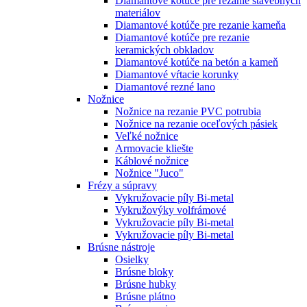
Diamantové kotúče pre rezanie stavebných
materiálov
Diamantové kotúče pre rezanie kameňa
Diamantové kotúče pre rezanie
keramických obkladov
Diamantové kotúče na betón a kameň
Diamantové vŕtacie korunky
Diamantové rezné lano
Nožnice
Nožnice na rezanie PVC potrubia
Nožnice na rezanie oceľových pásiek
Veľké nožnice
Armovacie kliešte
Káblové nožnice
Nožnice "Juco"
Frézy a súpravy
Vykružovacie píly Bi-metal
Vykružovýky volfrámové
Vykružovacie píly Bi-metal
Vykružovacie píly Bi-metal
Brúsne nástroje
Osielky
Brúsne bloky
Brúsne hubky
Brúsne plátno