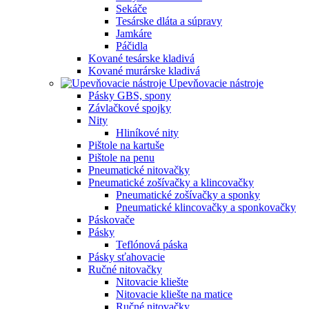
Sekáče
Tesárske dláta a súpravy
Jamkáre
Páčidla
Kované tesárske kladivá
Kované murárske kladivá
Upevňovacie nástroje
Pásky GBS, spony
Závlačkové spojky
Nity
Hliníkové nity
Pištole na kartuše
Pištole na penu
Pneumatické nitovačky
Pneumatické zošívačky a klincovačky
Pneumatické zošívačky a sponky
Pneumatické klincovačky a sponkovačky
Páskovače
Pásky
Teflónová páska
Pásky sťahovacie
Ručné nitovačky
Nitovacie kliešte
Nitovacie kliešte na matice
Ručné nitovačky