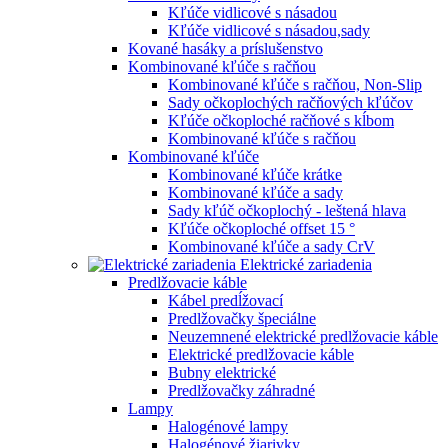
Kľúče vidlicové s násadou
Kľúče vidlicové s násadou,sady
Kované hasáky a príslušenstvo
Kombinované kľúče s račňou
Kombinované kľúče s račňou, Non-Slip
Sady očkoplochých račňových kľúčov
Kľúče očkoploché račňové s kĺbom
Kombinované kľúče s račňou
Kombinované kľúče
Kombinované kľúče krátke
Kombinované kľúče a sady
Sady kľúč očkoplochý - leštená hlava
Kľúče očkoploché offset 15 °
Kombinované kľúče a sady CrV
Elektrické zariadenia
Predlžovacie káble
Kábel predĺžovací
Predlžovačky špeciálne
Neuzemnené elektrické predlžovacie káble
Elektrické predlžovacie káble
Bubny elektrické
Predlžovačky záhradné
Lampy
Halogénové lampy
Halogénové žiarivky