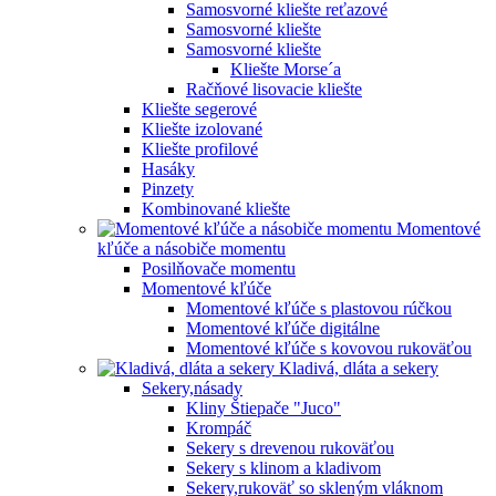
Samosvorné kliešte reťazové
Samosvorné kliešte
Samosvorné kliešte
Kliešte Morse´a
Račňové lisovacie kliešte
Kliešte segerové
Kliešte izolované
Kliešte profilové
Hasáky
Pinzety
Kombinované kliešte
Momentové
kľúče a násobiče momentu
Posilňovače momentu
Momentové kľúče
Momentové kľúče s plastovou rúčkou
Momentové kľúče digitálne
Momentové kľúče s kovovou rukoväťou
Kladivá, dláta a sekery
Sekery,násady
Kliny Štiepače "Juco"
Krompáč
Sekery s drevenou rukoväťou
Sekery s klinom a kladivom
Sekery,rukoväť so skleným vláknom