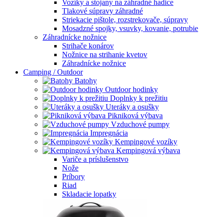
Vozíky a stojany na záhradné hadice
Tlakové súpravy záhradné
Striekacie pištole, rozstrekovače, súpravy
Mosadzné spojky, vsuvky, kovanie, potrubie
Záhradnícke nožnice
Strihače konárov
Nožnice na strihanie kvetov
Záhradnícke nožnice
Camping / Outdoor
Batohy
Outdoor hodinky
Doplnky k prežitiu
Uteráky a osušky
Pikniková výbava
Vzduchové pumpy
Impregnácia
Kempingové vozíky
Kempingová výbava
Variče a príslušenstvo
Nože
Príbory
Riad
Skladacie lopatky