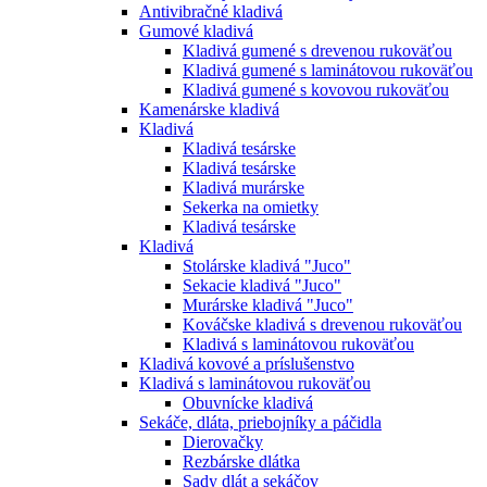
Antivibračné kladivá
Gumové kladivá
Kladivá gumené s drevenou rukoväťou
Kladivá gumené s laminátovou rukoväťou
Kladivá gumené s kovovou rukoväťou
Kamenárske kladivá
Kladivá
Kladivá tesárske
Kladivá tesárske
Kladivá murárske
Sekerka na omietky
Kladivá tesárske
Kladivá
Stolárske kladivá "Juco"
Sekacie kladivá "Juco"
Murárske kladivá "Juco"
Kováčske kladivá s drevenou rukoväťou
Kladivá s laminátovou rukoväťou
Kladivá kovové a príslušenstvo
Kladivá s laminátovou rukoväťou
Obuvnícke kladivá
Sekáče, dláta, priebojníky a páčidla
Dierovačky
Rezbárske dlátka
Sady dlát a sekáčov