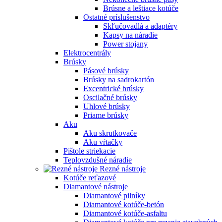
Brúsne a leštiace kotúče
Ostatné príslušenstvo
Skľučovadlá a adaptéry
Kapsy na náradie
Power stojany
Elektrocentrály
Brúsky
Pásové brúsky
Brúsky na sadrokartón
Excentrické brúsky
Oscilačné brúsky
Uhlové brúsky
Priame brúsky
Aku
Aku skrutkovače
Aku vŕtačky
Pištole striekacie
Teplovzdušné náradie
Rezné nástroje
Kotúče reťazové
Diamantové nástroje
Diamantové pilníky
Diamantové kotúče-betón
Diamantové kotúče-asfaltu