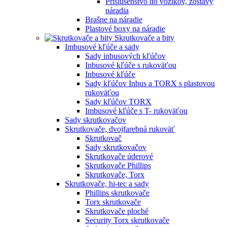
Príslušenstvo do vozíkov, zostavy
náradia
Brašne na náradie
Plastové boxy na náradie
Skrutkovače a bity
Imbusové kľúče a sady
Sady inbusových kľúčov
Inbusové kľúče s rukoväťou
Inbusové kľúče
Sady kľúčov Inbus a TORX s plastovou
rukoväťou
Sady kľúčov TORX
Imbusové kľúče s T- rukoväťou
Sady skrutkovačov
Skrutkovače, dvojfarebná rukoväť
Skrutkovač
Sady skrutkovačov
Skrutkovače úderové
Skrutkovače Phillips
Skrutkovače, Torx
Skrutkovače, hi-tec a sady
Phillips skrutkovače
Torx skrutkovače
Skrutkovače ploché
Security Torx skrutkovače