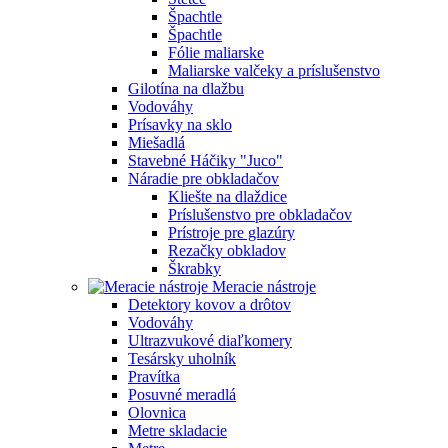
Špachtle
Špachtle
Fólie maliarske
Maliarske valčeky a príslušenstvo
Gilotína na dlažbu
Vodováhy
Prísavky na sklo
Miešadlá
Stavebné Háčiky "Juco"
Náradie pre obkladačov
Kliešte na dlaždice
Príslušenstvo pre obkladačov
Prístroje pre glazúry
Rezačky obkladov
Škrabky
Meracie nástroje
Detektory kovov a drôtov
Vodováhy
Ultrazvukové diaľkomery
Tesársky uholník
Pravítka
Posuvné meradlá
Olovnica
Metre skladacie