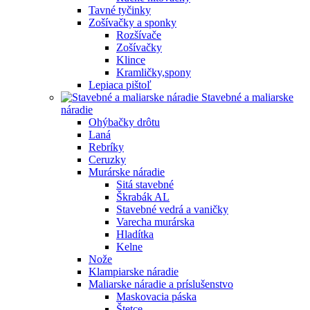
Tavné tyčinky
Zošívačky a sponky
Rozšívače
Zošívačky
Klince
Kramličky,spony
Lepiaca pištoľ
Stavebné a maliarske
náradie
Ohýbačky drôtu
Laná
Rebríky
Ceruzky
Murárske náradie
Sitá stavebné
Škrabák AL
Stavebné vedrá a vaničky
Varecha murárska
Hladítka
Kelne
Nože
Klampiarske náradie
Maliarske náradie a príslušenstvo
Maskovacia páska
Štetce