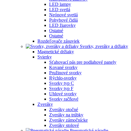
LED lampy
LED svetlá
Neónové svetlá
Pohybové čidlá
LED žiarovky
Ostatné
Ostatné
Rozdeľovače zásuviek
Svorky, zveráky a držiaky
Magnetické držiaky
Svierky
Sťahovací pás pre podlahové panely
Kované svorky
Pružinové svorky
Rýchlo-svorky
Svorky typ C
Svorky typ F
Uhlové svorky
Svorky račňové
Zveráky
Zveráky otočné
Zveráky na trúbky
Zveráky zámočnícke
Zveráky stolové
Pneumatické náradie