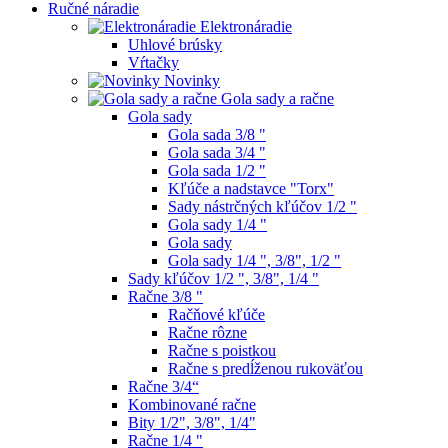
Ručné náradie
Elektronáradie
Uhlové brúsky
Vŕtačky
Novinky
Gola sady a račne
Gola sady
Gola sada 3/8 "
Gola sada 3/4 "
Gola sada 1/2 "
Kľúče a nadstavce "Torx"
Sady nástrčných kľúčov 1/2 "
Gola sady 1/4 "
Gola sady
Gola sady 1/4 ", 3/8", 1/2 "
Sady kľúčov 1/2 ", 3/8", 1/4 "
Račne 3/8 "
Račňové kľúče
Račne rôzne
Račne s poistkou
Račne s predĺženou rukoväťou
Račne 3/4“
Kombinované račne
Bity 1/2", 3/8", 1/4"
Račne 1/4 "