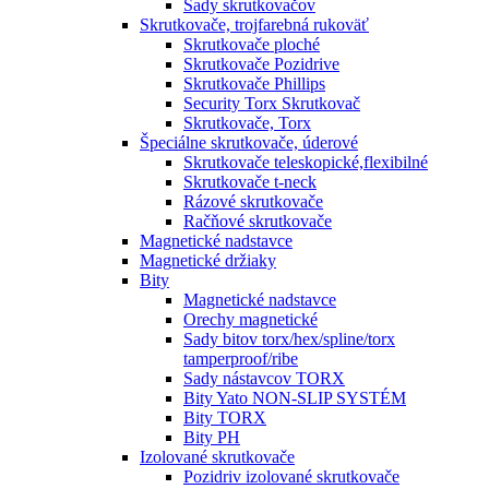
Sady skrutkovačov
Skrutkovače, trojfarebná rukoväť
Skrutkovače ploché
Skrutkovače Pozidrive
Skrutkovače Phillips
Security Torx Skrutkovač
Skrutkovače, Torx
Špeciálne skrutkovače, úderové
Skrutkovače teleskopické,flexibilné
Skrutkovače t-neck
Rázové skrutkovače
Račňové skrutkovače
Magnetické nadstavce
Magnetické držiaky
Bity
Magnetické nadstavce
Orechy magnetické
Sady bitov torx/hex/spline/torx
tamperproof/ribe
Sady nástavcov TORX
Bity Yato NON-SLIP SYSTÉM
Bity TORX
Bity PH
Izolované skrutkovače
Pozidriv izolované skrutkovače