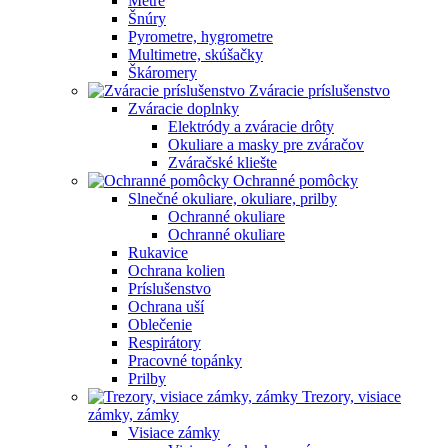
Metre
Šnúry
Pyrometre, hygrometre
Multimetre, skúšačky
Škáromery
Zváracie príslušenstvo
Zváracie doplnky
Elektródy a zváracie drôty
Okuliare a masky pre zváračov
Zváračské kliešte
Ochranné pomôcky
Slnečné okuliare, okuliare, prilby
Ochranné okuliare
Ochranné okuliare
Rukavice
Ochrana kolien
Príslušenstvo
Ochrana uší
Oblečenie
Respirátory
Pracovné topánky
Prilby
Trezory, visiace
zámky, zámky
Visiace zámky