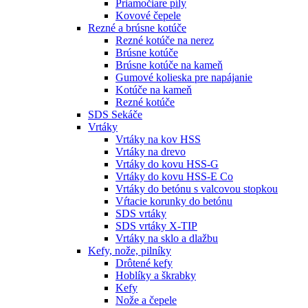
Priamočiare píly
Kovové čepele
Rezné a brúsne kotúče
Rezné kotúče na nerez
Brúsne kotúče
Brúsne kotúče na kameň
Gumové kolieska pre napájanie
Kotúče na kameň
Rezné kotúče
SDS Sekáče
Vrtáky
Vrtáky na kov HSS
Vrtáky na drevo
Vrtáky do kovu HSS-G
Vrtáky do kovu HSS-E Co
Vrtáky do betónu s valcovou stopkou
Vŕtacie korunky do betónu
SDS vrtáky
SDS vrtáky X-TIP
Vrtáky na sklo a dlažbu
Kefy, nože, pilníky
Drôtené kefy
Hoblíky a škrabky
Kefy
Nože a čepele