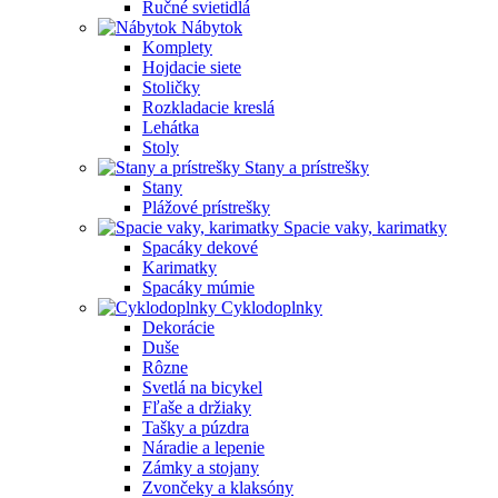
Ručné svietidlá
Nábytok
Komplety
Hojdacie siete
Stoličky
Rozkladacie kreslá
Lehátka
Stoly
Stany a prístrešky
Stany
Plážové prístrešky
Spacie vaky, karimatky
Spacáky dekové
Karimatky
Spacáky múmie
Cyklodoplnky
Dekorácie
Duše
Rôzne
Svetlá na bicykel
Fľaše a držiaky
Tašky a púzdra
Náradie a lepenie
Zámky a stojany
Zvončeky a klaksóny