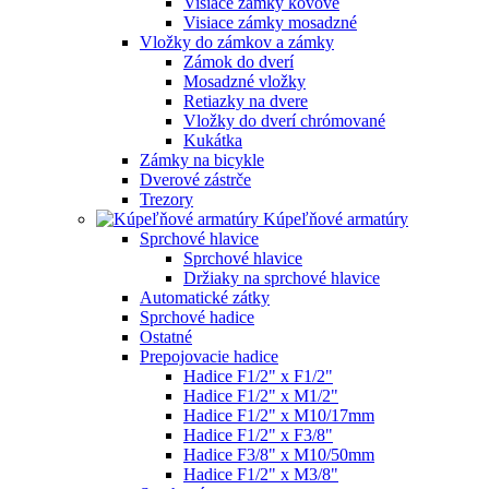
Visiace zámky kovové
Visiace zámky mosadzné
Vložky do zámkov a zámky
Zámok do dverí
Mosadzné vložky
Retiazky na dvere
Vložky do dverí chrómované
Kukátka
Zámky na bicykle
Dverové zástrče
Trezory
Kúpeľňové armatúry
Sprchové hlavice
Sprchové hlavice
Držiaky na sprchové hlavice
Automatické zátky
Sprchové hadice
Ostatné
Prepojovacie hadice
Hadice F1/2" x F1/2"
Hadice F1/2" x M1/2"
Hadice F1/2" x M10/17mm
Hadice F1/2" x F3/8"
Hadice F3/8" x M10/50mm
Hadice F1/2" x M3/8"