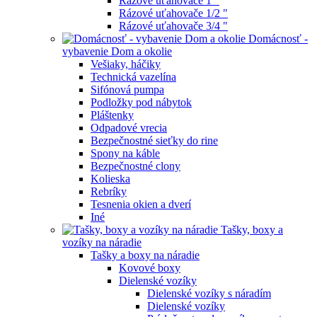
Rázové uťahovače 1 "
Rázové uťahovače 1/2 "
Rázové uťahovače 3/4 "
Domácnosť -
vybavenie Dom a okolie
Vešiaky, háčiky
Technická vazelína
Sifónová pumpa
Podložky pod nábytok
Pláštenky
Odpadové vrecia
Bezpečnostné sieťky do rine
Spony na káble
Bezpečnostné clony
Kolieska
Rebríky
Tesnenia okien a dverí
Iné
Tašky, boxy a
vozíky na náradie
Tašky a boxy na náradie
Kovové boxy
Dielenské vozíky
Dielenské vozíky s náradím
Dielenské vozíky