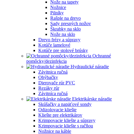
Nože na tapety
Nožnice
Pilníky
Rašple na drevo
Sady presných nožov
Škrabky na sklo
Nože na sklo
Drevo frézy a súpravy
Kotúče lamelové
Kotúče pre stolové brúsky
Ochranné
pomôcky/dezinfekcia
Hydraulické náradie
Závitnica ručná
Ohýbačky
Dierovače rúr PVC
Rezáky rúr
Závitníca ručná
Elektrikárske náradie
Skúšačky a napäťové sondy
Odizolovacie kliešte
Kliešte pre elektrikárov
Krimpovacie kliešte a súpravy
Krimpovacie kliešte s račňou
Nožnice na káble