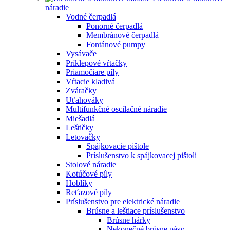
náradie
Vodné čerpadlá
Ponorné čerpadlá
Membránové čerpadlá
Fontánové pumpy
Vysávače
Príklepové vŕtačky
Priamočiare píly
Vŕtacie kladivá
Zváračky
Uťahováky
Multifunkčné oscilačné náradie
Miešadlá
Leštičky
Letovačky
Spájkovacie pištole
Príslušenstvo k spájkovacej pištoli
Stolové náradie
Kotúčové píly
Hoblíky
Reťazové píly
Príslušenstvo pre elektrické náradie
Brúsne a leštiace príslušenstvo
Brúsne hárky
Nekonečné brúsne pásy