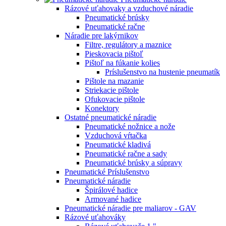
Rázové uťahovaky a vzduchové náradie
Pneumatické brúsky
Pneumatické račne
Náradie pre lakýrnikov
Filtre, regulátory a maznice
Pieskovacia pištoľ
Pištoľ na fúkanie kolies
Príslušenstvo na hustenie pneumatík
Pištole na mazanie
Striekacie pištole
Ofukovacie pištole
Konektory
Ostatné pneumatické náradie
Pneumatické nožnice a nože
Vzduchová vŕtačka
Pneumatické kladivá
Pneumatické račne a sady
Pneumatické brúsky a súpravy
Pneumatické Príslušenstvo
Pneumatické náradie
Špirálové hadice
Armované hadice
Pneumatické náradie pre maliarov - GAV
Rázové uťahováky