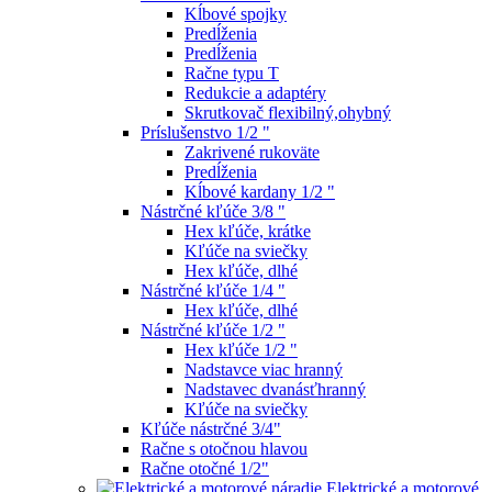
Kĺbové spojky
Predĺženia
Predĺženia
Račne typu T
Redukcie a adaptéry
Skrutkovač flexibilný,ohybný
Príslušenstvo 1/2 "
Zakrivené rukoväte
Predĺženia
Kĺbové kardany 1/2 "
Nástrčné kľúče 3/8 "
Hex kľúče, krátke
Kľúče na sviečky
Hex kľúče, dlhé
Nástrčné kľúče 1/4 "
Hex kľúče, dlhé
Nástrčné kľúče 1/2 "
Hex kľúče 1/2 "
Nadstavce viac hranný
Nadstavec dvanásťhranný
Kľúče na sviečky
Kľúče nástrčné 3/4"
Račne s otočnou hlavou
Račne otočné 1/2"
Elektrické a motorové