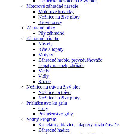
Elektrické nožnice na živý plot
Motorové záhradné náradie
Motorové kosačky
Nožnice na živé ploty
Krovinorezy
Záhradné pílky
Píly záhradné
Záhradné náradie
Násady
Rýle a lopaty
Motyky
Záhradné hrable, prevzdušňovače
Lopaty na sneh, zhŕňače
Metly
Vidly
Rôzne
Nožnice na trávu a živý plot
Nožnice na trávu
Nožnice na živé ploty
Príslušenstvo ku grilu
Grily
Príslušenstvo grily
Vodný Program
Konektory, hlavice, adaptéry, rozbočovače
Záhradné hadice