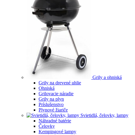
Grily a ohniská
Grily na drevené uhlie
Ohniská
Grilovacie náradie
Grily na plyn
Príslušenstvo
Plynové žiariče
Svietidlá, čelovky, lampy
Náhradné batérie
Čelovky
Kempingové lampy