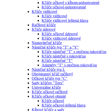
Kľúče očkové s kĺbom-polootvorené
Kľúče očkové-polootvorené
Kľúče vidlicové
Kľúče vidlicové
Kľúče vidlicové leštená hlava
Račňové kľúče
Kľúče úderové
Kľúče očkové úderové
Kľúče vidlicové úderové
Nastaviteľné kľúče
Nástrčné kľúče typ "T" a "Y"
Kľúče nástrčné "T" s otočnou rukoväťou
Kľúče nástrčné s rukoväťou
Kľúče nástrčné "T"
Adaptéry "T" s otočnou rukoväťou
Nástrčné kľúče typ L
Obojstranný kľúč račňový
Očkové kľúče typ "C"
Sady kľúčov "Torx"
Univerzálne kľúče
Kľúče očkové račňové
Kľúče očkové ohnuté
Kľúče očkové
Kľúče očkové-leštená hlava
Kĺbové kľúče a sady