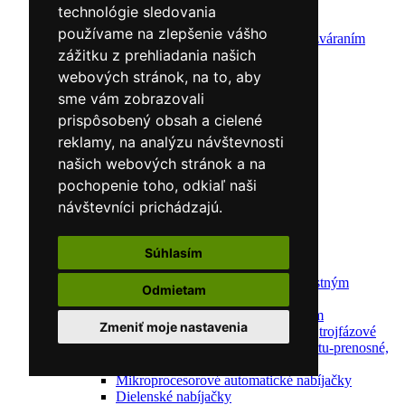
CNC rezacie stroje
technológie sledovania
Elektródy
používame na zlepšenie vášho
Ochrana pred zváraním
zážitku z prehliadania našich
Predohrev / Žíhanie
Polohovacie systémy
webových stránok, na to, aby
Indukčný ohrev
sme vám zobrazovali
Auto náradie a vybavenie servisov
prispôsobený obsah a cielené
Lakernícke stojany
Nabíjačky a testery
reklamy, na analýzu návštevnosti
Navijaky
našich webových stránok a na
Navijaky ručné
pochopenie toho, odkiaľ naši
Navijaky elektrické
Reťazové kladkostroje
návštevníci prichádzajú.
Náradie pre uloženie brzdového systému
Nástroje pre autookná
Nabíjačky/Štartéry
Súhlasím
Automatické nabíjačky
Automatické nabíjačky s bezpečnostným
Odmietam
automatickým štartom
Nabíjačky/Štartéry s bezpečnostným
Zmeniť moje nastavenia
automatickým štartom-jednofázové,trojfázové
Dielenské nabíjačky s funkciou štartu-prenosné,
pojazdné
Mikroprocesorové automatické nabíjačky
Dielenské nabíjačky