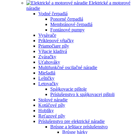
Elektrické a motorové
náradie
Vodné čerpadlá
Ponorné čerpadlá
Membránové čerpadlá
Fontánové pumpy
Vysávače
Príklepové vŕtačky
Priamočiare píly
Vŕtacie kladivá
Zváračky
Uťahováky
Multifunkčné oscilačné náradie
Miešadlá
Leštičky
Letovačky
Spájkovacie pištole
Príslušenstvo k spájkovacej pištoli
Stolové náradie
Kotúčové píly
Hoblíky
Reťazové píly
Príslušenstvo pre elektrické náradie
Brúsne a leštiace príslušenstvo
Brúsne hárky