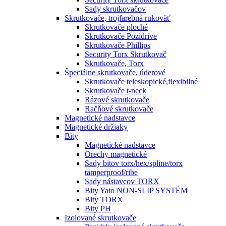
Sady skrutkovačov
Skrutkovače, trojfarebná rukoväť
Skrutkovače ploché
Skrutkovače Pozidrive
Skrutkovače Phillips
Security Torx Skrutkovač
Skrutkovače, Torx
Špeciálne skrutkovače, úderové
Skrutkovače teleskopické,flexibilné
Skrutkovače t-neck
Rázové skrutkovače
Račňové skrutkovače
Magnetické nadstavce
Magnetické držiaky
Bity
Magnetické nadstavce
Orechy magnetické
Sady bitov torx/hex/spline/torx
tamperproof/ribe
Sady nástavcov TORX
Bity Yato NON-SLIP SYSTÉM
Bity TORX
Bity PH
Izolované skrutkovače