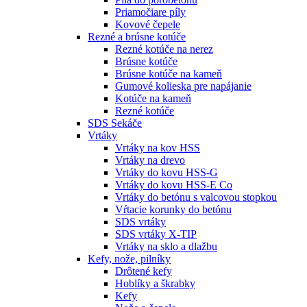
Priamočiare píly
Kovové čepele
Rezné a brúsne kotúče
Rezné kotúče na nerez
Brúsne kotúče
Brúsne kotúče na kameň
Gumové kolieska pre napájanie
Kotúče na kameň
Rezné kotúče
SDS Sekáče
Vrtáky
Vrtáky na kov HSS
Vrtáky na drevo
Vrtáky do kovu HSS-G
Vrtáky do kovu HSS-E Co
Vrtáky do betónu s valcovou stopkou
Vŕtacie korunky do betónu
SDS vrtáky
SDS vrtáky X-TIP
Vrtáky na sklo a dlažbu
Kefy, nože, pilníky
Drôtené kefy
Hoblíky a škrabky
Kefy