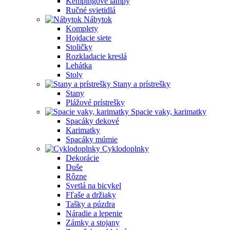
Kempingové lampy
Ručné svietidlá
Nábytok
Komplety
Hojdacie siete
Stoličky
Rozkladacie kreslá
Lehátka
Stoly
Stany a prístrešky
Stany
Plážové prístrešky
Spacie vaky, karimatky
Spacáky dekové
Karimatky
Spacáky múmie
Cyklodoplnky
Dekorácie
Duše
Rôzne
Svetlá na bicykel
Fľaše a držiaky
Tašky a púzdra
Náradie a lepenie
Zámky a stojany