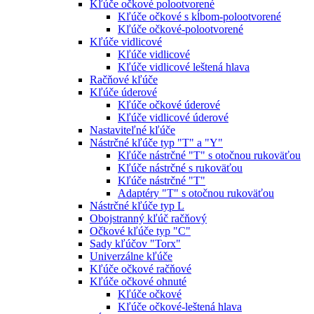
Kľúče očkové polootvorené
Kľúče očkové s kĺbom-polootvorené
Kľúče očkové-polootvorené
Kľúče vidlicové
Kľúče vidlicové
Kľúče vidlicové leštená hlava
Račňové kľúče
Kľúče úderové
Kľúče očkové úderové
Kľúče vidlicové úderové
Nastaviteľné kľúče
Nástrčné kľúče typ "T" a "Y"
Kľúče nástrčné "T" s otočnou rukoväťou
Kľúče nástrčné s rukoväťou
Kľúče nástrčné "T"
Adaptéry "T" s otočnou rukoväťou
Nástrčné kľúče typ L
Obojstranný kľúč račňový
Očkové kľúče typ "C"
Sady kľúčov "Torx"
Univerzálne kľúče
Kľúče očkové račňové
Kľúče očkové ohnuté
Kľúče očkové
Kľúče očkové-leštená hlava