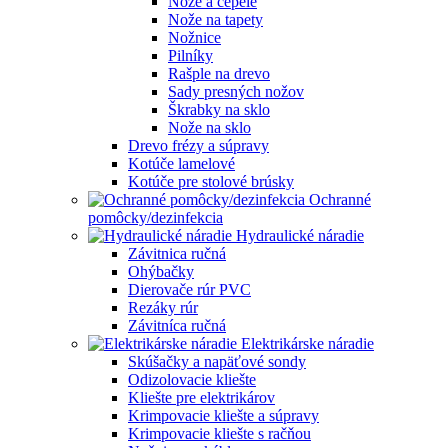
Nože a čepele
Nože na tapety
Nožnice
Pilníky
Rašple na drevo
Sady presných nožov
Škrabky na sklo
Nože na sklo
Drevo frézy a súpravy
Kotúče lamelové
Kotúče pre stolové brúsky
Ochranné
pomôcky/dezinfekcia
Hydraulické náradie
Závitnica ručná
Ohýbačky
Dierovače rúr PVC
Rezáky rúr
Závitníca ručná
Elektrikárske náradie
Skúšačky a napäťové sondy
Odizolovacie kliešte
Kliešte pre elektrikárov
Krimpovacie kliešte a súpravy
Krimpovacie kliešte s račňou