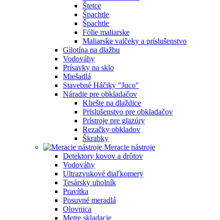
Štetce
Špachtle
Špachtle
Fólie maliarske
Maliarske valčeky a príslušenstvo
Gilotína na dlažbu
Vodováhy
Prísavky na sklo
Miešadlá
Stavebné Háčiky "Juco"
Náradie pre obkladačov
Kliešte na dlaždice
Príslušenstvo pre obkladačov
Prístroje pre glazúry
Rezačky obkladov
Škrabky
Meracie nástroje
Detektory kovov a drôtov
Vodováhy
Ultrazvukové diaľkomery
Tesársky uholník
Pravítka
Posuvné meradlá
Olovnica
Metre skladacie