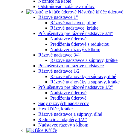
Nožnice na káble
Odstraňovač izolácie z drôtov
Nástrčné kľúče úderové
Rázové nadstavce 1"
Rázové nadstavce , dlhé
Rázové nadstavce, krátke
Príslušenstvo pre rázové nadstavce 3/4"
Nadstavce úderové
Predĺženia úderové s redukciou
Nadstavec rázový s kĺbom
Rázové nadstavce 3/4"
Rázové nadstavce a súpravy, krátke
Príslušenstvo pre rázové nadstavce
Rázové nadstavce 1/2"
Rázové uťahováky a súpravy, dlhé
Rázové uťahováky a súpravy, krátke
Príslušenstvo pre rázové nadstavce 1/2"
Nadstavce úderové
Predĺženia úderové
Sady rázových nadstavcov
Hex kľúče, krátke
Rázové nadstavce a súpravy, dlhé
Redukcie a adaptéry 1/2 "
Nadstavec rázový s kĺbom
Kľúče