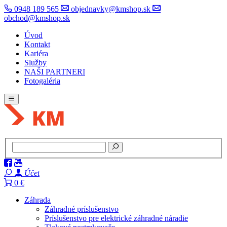
0948 189 565
objednavky@kmshop.sk
obchod@kmshop.sk
Úvod
Kontakt
Kariéra
Služby
NAŠI PARTNERI
Fotogaléria
Účet
0 €
Záhrada
Záhradné príslušenstvo
Príslušenstvo pre elektrické záhradné náradie