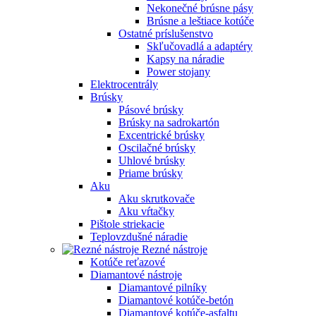
Nekonečné brúsne pásy
Brúsne a leštiace kotúče
Ostatné príslušenstvo
Skľučovadlá a adaptéry
Kapsy na náradie
Power stojany
Elektrocentrály
Brúsky
Pásové brúsky
Brúsky na sadrokartón
Excentrické brúsky
Oscilačné brúsky
Uhlové brúsky
Priame brúsky
Aku
Aku skrutkovače
Aku vŕtačky
Pištole striekacie
Teplovzdušné náradie
Rezné nástroje
Kotúče reťazové
Diamantové nástroje
Diamantové pilníky
Diamantové kotúče-betón
Diamantové kotúče-asfaltu