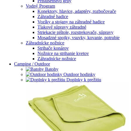
Príslušenstvo grily
Vodný Program
Konektory, hlavice, adaptéry, rozbočovače
Záhradné hadice
Vozíky a stojany na záhradné hadice
Tlakové súpravy záhradné
Striekacie pištole, rozstrekovače, súpravy
Mosadzné spojky, vsuvky, kovanie, potrubie
Záhradnícke nožnice
Strihače konárov
Nožnice na strihanie kvetov
Záhradnícke nožnice
Camping / Outdoor
Batohy
Outdoor hodinky
Doplnky k prežitiu