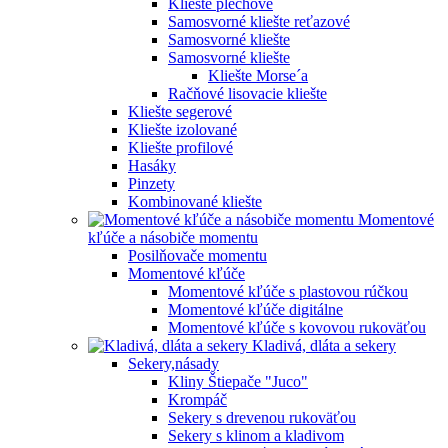
Kliešte plechové
Samosvorné kliešte reťazové
Samosvorné kliešte
Samosvorné kliešte
Kliešte Morse´a
Račňové lisovacie kliešte
Kliešte segerové
Kliešte izolované
Kliešte profilové
Hasáky
Pinzety
Kombinované kliešte
Momentové
kľúče a násobiče momentu
Posilňovače momentu
Momentové kľúče
Momentové kľúče s plastovou rúčkou
Momentové kľúče digitálne
Momentové kľúče s kovovou rukoväťou
Kladivá, dláta a sekery
Sekery,násady
Kliny Štiepače "Juco"
Krompáč
Sekery s drevenou rukoväťou
Sekery s klinom a kladivom