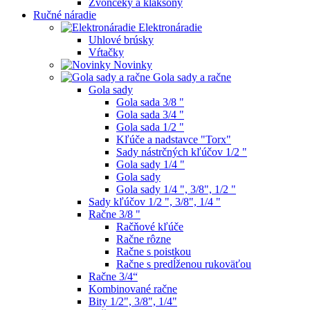
Zvončeky a klaksóny
Ručné náradie
Elektronáradie
Uhlové brúsky
Vŕtačky
Novinky
Gola sady a račne
Gola sady
Gola sada 3/8 "
Gola sada 3/4 "
Gola sada 1/2 "
Kľúče a nadstavce "Torx"
Sady nástrčných kľúčov 1/2 "
Gola sady 1/4 "
Gola sady
Gola sady 1/4 ", 3/8", 1/2 "
Sady kľúčov 1/2 ", 3/8", 1/4 "
Račne 3/8 "
Račňové kľúče
Račne rôzne
Račne s poistkou
Račne s predĺženou rukoväťou
Račne 3/4“
Kombinované račne
Bity 1/2", 3/8", 1/4"