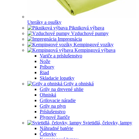
Uteráky a osušky
Pikniková výbava
Vzduchové pumpy
Impregnácia
Kempingové vozíky
Kempingová výbava
Variče a príslušenstvo
Nože
Príbory
Riad
Skladacie lopatky
Grily a ohniská
Grily na drevené uhlie
Ohniská
Grilovacie náradie
Grily na plyn
Príslušenstvo
Plynové žiariče
Svietidlá, čelovky, lampy
Náhradné batérie
Čelovky