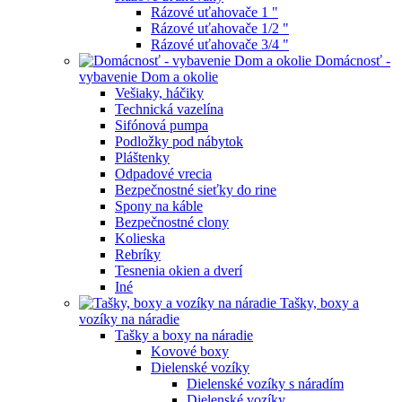
Rázové uťahovače 1 "
Rázové uťahovače 1/2 "
Rázové uťahovače 3/4 "
Domácnosť -
vybavenie Dom a okolie
Vešiaky, háčiky
Technická vazelína
Sifónová pumpa
Podložky pod nábytok
Pláštenky
Odpadové vrecia
Bezpečnostné sieťky do rine
Spony na káble
Bezpečnostné clony
Kolieska
Rebríky
Tesnenia okien a dverí
Iné
Tašky, boxy a
vozíky na náradie
Tašky a boxy na náradie
Kovové boxy
Dielenské vozíky
Dielenské vozíky s náradím
Dielenské vozíky