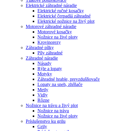
Tlakové postrekovače
Elektrické záhradné náradie
Elektrické ručné kosačky
Elektrické čerpadlá záhradné
Elektrické nožnice na živý plot
Motorové záhradné náradie
Motorové kosačky
Nožnice na živé ploty
Krovinorezy
Záhradné pílky
Píly záhradné
Záhradné náradie
Násady
Rýle a lopaty
Motyky
Záhradné hrable, prevzdušňovače
Lopaty na sneh, zhŕňače
Metly
Vidly
Rôzne
Nožnice na trávu a živý plot
Nožnice na trávu
Nožnice na živé ploty
Príslušenstvo ku grilu
Grily