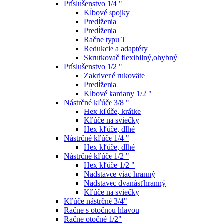
Príslušenstvo 1/4 "
Kĺbové spojky
Predĺženia
Predĺženia
Račne typu T
Redukcie a adaptéry
Skrutkovač flexibilný,ohybný
Príslušenstvo 1/2 "
Zakrivené rukoväte
Predĺženia
Kĺbové kardany 1/2 "
Nástrčné kľúče 3/8 "
Hex kľúče, krátke
Kľúče na sviečky
Hex kľúče, dlhé
Nástrčné kľúče 1/4 "
Hex kľúče, dlhé
Nástrčné kľúče 1/2 "
Hex kľúče 1/2 "
Nadstavce viac hranný
Nadstavec dvanásťhranný
Kľúče na sviečky
Kľúče nástrčné 3/4"
Račne s otočnou hlavou
Račne otočné 1/2"