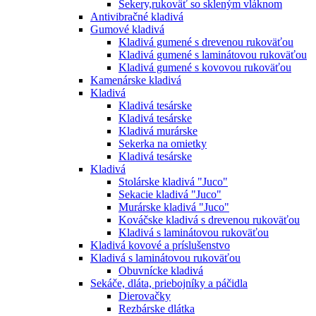
Sekery,rukoväť so skleným vláknom
Antivibračné kladivá
Gumové kladivá
Kladivá gumené s drevenou rukoväťou
Kladivá gumené s laminátovou rukoväťou
Kladivá gumené s kovovou rukoväťou
Kamenárske kladivá
Kladivá
Kladivá tesárske
Kladivá tesárske
Kladivá murárske
Sekerka na omietky
Kladivá tesárske
Kladivá
Stolárske kladivá "Juco"
Sekacie kladivá "Juco"
Murárske kladivá "Juco"
Kováčske kladivá s drevenou rukoväťou
Kladivá s laminátovou rukoväťou
Kladivá kovové a príslušenstvo
Kladivá s laminátovou rukoväťou
Obuvnícke kladivá
Sekáče, dláta, priebojníky a páčidla
Dierovačky
Rezbárske dlátka