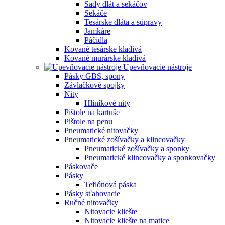
Sady dlát a sekáčov
Sekáče
Tesárske dláta a súpravy
Jamkáre
Páčidla
Kované tesárske kladivá
Kované murárske kladivá
Upevňovacie nástroje
Pásky GBS, spony
Závlačkové spojky
Nity
Hliníkové nity
Pištole na kartuše
Pištole na penu
Pneumatické nitovačky
Pneumatické zošívačky a klincovačky
Pneumatické zošívačky a sponky
Pneumatické klincovačky a sponkovačky
Páskovače
Pásky
Teflónová páska
Pásky sťahovacie
Ručné nitovačky
Nitovacie kliešte
Nitovacie kliešte na matice