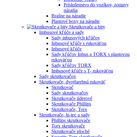
Príslušenstvo do vozíkov, zostavy
náradia
Brašne na náradie
Plastové boxy na náradie
Skrutkovače a bity
Imbusové kľúče a sady
Sady inbusových kľúčov
Inbusové kľúče s rukoväťou
Inbusové kľúče
Sady kľúčov Inbus a TORX s plastovou
rukoväťou
Sady kľúčov TORX
Imbusové kľúče s T- rukoväťou
Sady skrutkovačov
Skrutkovače, dvojfarebná rukoväť
Skrutkovač
Sady skrutkovačov
Skrutkovače úderové
Skrutkovače Phillips
Skrutkovače, Torx
Skrutkovače, hi-tec a sady
Phillips skrutkovače
Torx skrutkovače
Skrutkovače ploché
Security Torx skrutkovače