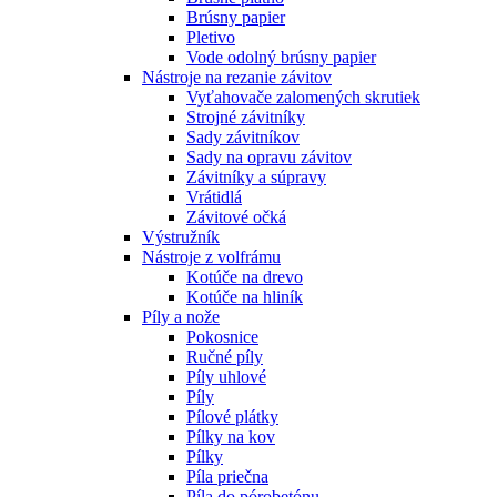
Brúsny papier
Pletivo
Vode odolný brúsny papier
Nástroje na rezanie závitov
Vyťahovače zalomených skrutiek
Strojné závitníky
Sady závitníkov
Sady na opravu závitov
Závitníky a súpravy
Vrátidlá
Závitové očká
Výstružník
Nástroje z volfrámu
Kotúče na drevo
Kotúče na hliník
Píly a nože
Pokosnice
Ručné píly
Píly uhlové
Píly
Pílové plátky
Pílky na kov
Pílky
Píla priečna
Píla do pórobetónu