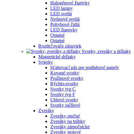
Halogénové žiarivky
LED lampy
LED svetlá
Neónové svetlá
Pohybové čidlá
LED žiarovky
Ostatné
Ostatné
Rozdeľovače zásuviek
Svorky, zveráky a držiaky
Magnetické držiaky
Svierky
Sťahovací pás pre podlahové panely
Kované svorky
Pružinové svorky
Rýchlo-svorky
Svorky typ C
Svorky typ F
Uhlové svorky
Svorky račňové
Zveráky
Zveráky otočné
Zveráky na trúbky
Zveráky zámočnícke
Zveráky stolové