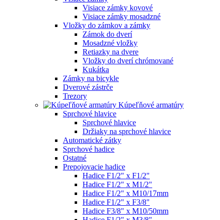
Visiace zámky kovové
Visiace zámky mosadzné
Vložky do zámkov a zámky
Zámok do dverí
Mosadzné vložky
Retiazky na dvere
Vložky do dverí chrómované
Kukátka
Zámky na bicykle
Dverové zástrče
Trezory
Kúpeľňové armatúry
Sprchové hlavice
Sprchové hlavice
Držiaky na sprchové hlavice
Automatické zátky
Sprchové hadice
Ostatné
Prepojovacie hadice
Hadice F1/2" x F1/2"
Hadice F1/2" x M1/2"
Hadice F1/2" x M10/17mm
Hadice F1/2" x F3/8"
Hadice F3/8" x M10/50mm
Hadice F1/2" x M3/8"