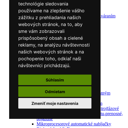
Zváracie drôty
technológie sledovania
CNC rezacie stroje
používame na zlepšenie vášho
Elektródy
Ochrana pred zváraním
zážitku z prehliadania našich
Predohrev / Žíhanie
webových stránok, na to, aby
Polohovacie systémy
sme vám zobrazovali
Indukčný ohrev
Auto náradie a vybavenie servisov
prispôsobený obsah a cielené
Lakernícke stojany
reklamy, na analýzu návštevnosti
Nabíjačky a testery
našich webových stránok a na
Navijaky
Navijaky ručné
pochopenie toho, odkiaľ naši
Navijaky elektrické
návštevníci prichádzajú.
Reťazové kladkostroje
Náradie pre uloženie brzdového systému
Nástroje pre autookná
Súhlasím
Nabíjačky/Štartéry
Automatické nabíjačky
Odmietam
Automatické nabíjačky s bezpečnostným
automatickým štartom
Nabíjačky/Štartéry s bezpečnostným
Zmeniť moje nastavenia
automatickým štartom-jednofázové,trojfázové
Dielenské nabíjačky s funkciou štartu-prenosné,
pojazdné
Mikroprocesorové automatické nabíjačky