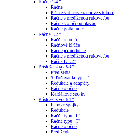
Račne 1/4 "
Račne
Kľúče vidlicové račňové s kĺbom
Račne s predĺženou rukoväťou
Račne s otočnou hlavou
Račne potiahnuté
Račne 1/2 "
Račňa ohnutá
Račňové kľúče
Račne jednoduché
Račne s predĺženou rukoväťou
Račňa L 1/2"
Príslušenstvo 3/8 "
Predĺženia
Skľučovadla typ "T"
Redukcie a adaptéry
Račne otočné
Kardánové spojky
Príslušenstvo 3/4 "
Kĺbové spojky
Redukcie
Račňa typu "L"
Račne typu "T"
Račne otočné
Predĺženia