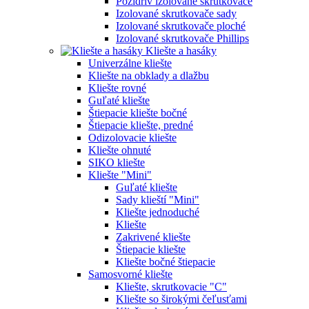
Pozidriv izolované skrutkovače
Izolované skrutkovače sady
Izolované skrutkovače ploché
Izolované skrutkovače Phillips
Kliešte a hasáky
Univerzálne kliešte
Kliešte na obklady a dlažbu
Kliešte rovné
Guľaté kliešte
Štiepacie kliešte bočné
Štiepacie kliešte, predné
Odizolovacie kliešte
Kliešte ohnuté
SIKO kliešte
Kliešte "Mini"
Guľaté kliešte
Sady klieští "Mini"
Kliešte jednoduché
Kliešte
Zakrivené kliešte
Štiepacie kliešte
Kliešte bočné štiepacie
Samosvorné kliešte
Kliešte, skrutkovacie "C"
Kliešte so širokými čeľusťami