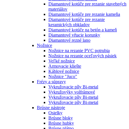
Diamantové kotúče pre rezanie stavebných
materiálov
Diamantové kotúče pre rezanie kameňa
Diamantové kotúče pre rezanie
keramických obkladov
Diamantové kotúče na betón a kameň
Diamantové vŕtacie korunky
Diamantové rezné lano
Nožnice
Nožnice na rezanie PVC potrubia
Nožnice na rezanie oceľových pásiek
Veľké nožnice
Armovacie kliešte
Káblové nožnice
Nožnice "Juco"
Frézy a súpravy
Vykružovacie píly Bi-metal
Vykružovýky volfrámové
Vykružovacie píly Bi-metal
Vykružovacie píly Bi-metal
Brúsne nástroje
Osielky
Brúsne bloky
Brúsne hubky
Brúsne plátno