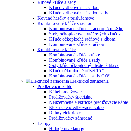
Kĺbové kľúče a sady
Kľúče vidlicové s násadou
Kľúče vidlicové s násadou,sady
Kované hasáky a príslušenstvo
Kombinované kľúče s račňou
Kombinované kľúče s račňou, Non-Slip
Sady očkoplochých račňových kľúčov
Kľúče očkoploché račňové s kĺbom
Kombinované kľúče s račňou
Kombinované kľúče
Kombinované kľúče krátke
Kombinované kľúče a sady
Sady kľúč očkoplochý - leštená hlava
Kľúče očkoploché offset 15 °
Kombinované kľúče a sady CrV
Elektrické zariadenia
Predlžovacie káble
Kábel predĺžovací
Predlžovačky špeciálne
Neuzemnené elektrické predlžovacie káble
Elektrické predlžovacie káble
Bubny elektrické
Predlžovačky záhradné
Lampy
Halogénové lampy