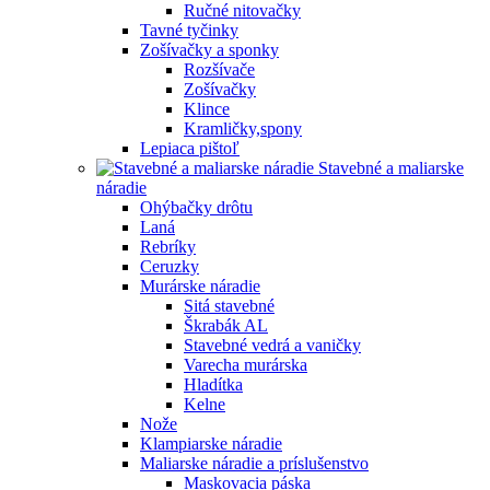
Ručné nitovačky
Tavné tyčinky
Zošívačky a sponky
Rozšívače
Zošívačky
Klince
Kramličky,spony
Lepiaca pištoľ
Stavebné a maliarske
náradie
Ohýbačky drôtu
Laná
Rebríky
Ceruzky
Murárske náradie
Sitá stavebné
Škrabák AL
Stavebné vedrá a vaničky
Varecha murárska
Hladítka
Kelne
Nože
Klampiarske náradie
Maliarske náradie a príslušenstvo
Maskovacia páska