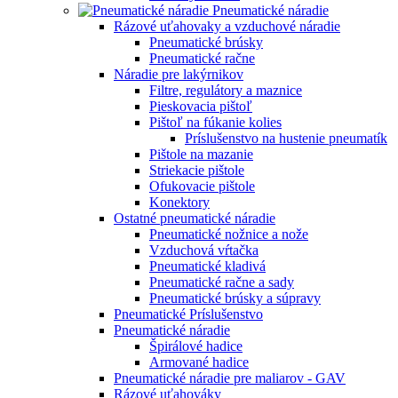
Pneumatické náradie
Rázové uťahovaky a vzduchové náradie
Pneumatické brúsky
Pneumatické račne
Náradie pre lakýrnikov
Filtre, regulátory a maznice
Pieskovacia pištoľ
Pištoľ na fúkanie kolies
Príslušenstvo na hustenie pneumatík
Pištole na mazanie
Striekacie pištole
Ofukovacie pištole
Konektory
Ostatné pneumatické náradie
Pneumatické nožnice a nože
Vzduchová vŕtačka
Pneumatické kladivá
Pneumatické račne a sady
Pneumatické brúsky a súpravy
Pneumatické Príslušenstvo
Pneumatické náradie
Špirálové hadice
Armované hadice
Pneumatické náradie pre maliarov - GAV
Rázové uťahováky