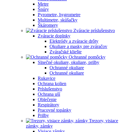
Metre
Šnúry
Pyrometre, hygrometre
Multimetre, skúšačky
Škáromery
Zváracie príslušenstvo
Zváracie doplnky
Elektródy a zváracie drôty
Okuliare a masky pre zváračov
Zváračské kliešte
Ochranné pomôcky
Slnečné okuliare, okuliare, prilby
Ochranné okuliare
Ochranné okuliare
Rukavice
Ochrana kolien
Príslušenstvo
Ochrana uší
Oblečenie
Respirátory
Pracovné topánky
Prilby
Trezory, visiace
zámky, zámky
Visiace zámky