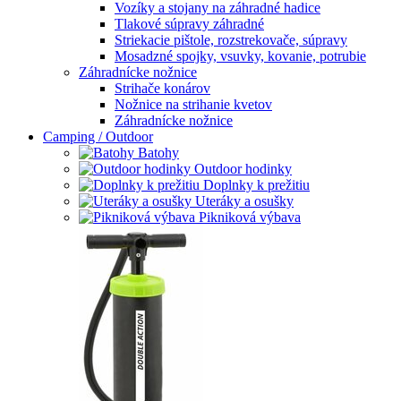
Vozíky a stojany na záhradné hadice
Tlakové súpravy záhradné
Striekacie pištole, rozstrekovače, súpravy
Mosadzné spojky, vsuvky, kovanie, potrubie
Záhradnícke nožnice
Strihače konárov
Nožnice na strihanie kvetov
Záhradnícke nožnice
Camping / Outdoor
Batohy
Outdoor hodinky
Doplnky k prežitiu
Uteráky a osušky
Pikniková výbava