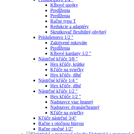
Kĺbové spojky
Predĺženia
Predĺženia
Račne typu T
Redukcie a adaptéry
Skrutkovač flexibilný,ohybný
Príslušenstvo 1/2 "
Zakrivené rukoväte
Predĺženia
Kĺbové kardany 1/2 "
Nástrčné kľúče 3/8 "
Hex kľúče, krátke
Kľúče na sviečky
Hex kľúče, dlhé
Nástrčné kľúče 1/4 "
Hex kľúče, dlhé
Nástrčné kľúče 1/2 "
Hex kľúče 1/2 "
Nadstavce viac hranný
Nadstavec dvanásťhranný
Kľúče na sviečky
Kľúče nástrčné 3/4"
Račne s otočnou hlavou
Račne otočné 1/2"