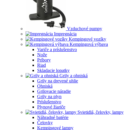
Vzduchové pumpy
Impregnácia
Kempingové vozíky
Kempingová výbava
Variče a príslušenstvo
Nože
Príbory
Riad
Skladacie lopatky
Grily a ohniská
Grily na drevené uhlie
Ohniská
Grilovacie náradie
Grily na plyn
Príslušenstvo
Plynové žiariče
Svietidlá, čelovky, lampy
Náhradné batérie
Čelovky
Kempingové lampy