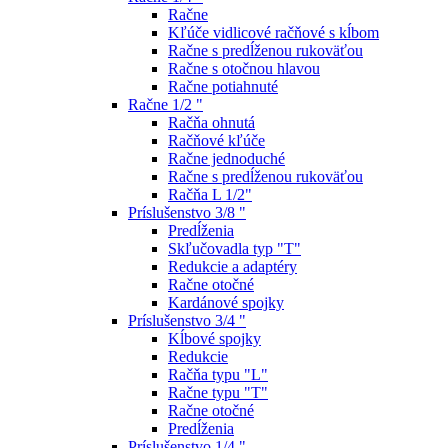
Račne
Kľúče vidlicové račňové s kĺbom
Račne s predĺženou rukoväťou
Račne s otočnou hlavou
Račne potiahnuté
Račne 1/2 "
Račňa ohnutá
Račňové kľúče
Račne jednoduché
Račne s predĺženou rukoväťou
Račňa L 1/2"
Príslušenstvo 3/8 "
Predĺženia
Skľučovadla typ "T"
Redukcie a adaptéry
Račne otočné
Kardánové spojky
Príslušenstvo 3/4 "
Kĺbové spojky
Redukcie
Račňa typu "L"
Račne typu "T"
Račne otočné
Predĺženia
Príslušenstvo 1/4 "