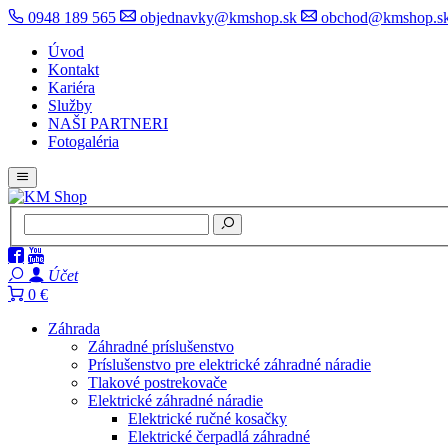
0948 189 565
objednavky@kmshop.sk
obchod@kmshop.s
Úvod
Kontakt
Kariéra
Služby
NAŠI PARTNERI
Fotogaléria
Účet
0 €
Záhrada
Záhradné príslušenstvo
Príslušenstvo pre elektrické záhradné náradie
Tlakové postrekovače
Elektrické záhradné náradie
Elektrické ručné kosačky
Elektrické čerpadlá záhradné