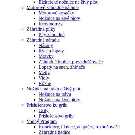
Elektrické nožnice na živý plot
Motorové záhradné náradie
Motorové kosačky
Nožnice na živé ploty
Krovinorezy
Záhradné pílky
Píly záhradné
Záhradné náradie
Násady
Rýle a lopaty
Motyky
Záhradné hrable, prevzdušňovače
Lopaty na sneh, zhŕňače
Metly
Vidly
Rôzne
Nožnice na trávu a živý plot
Nožnice na trávu
Nožnice na živé ploty
Príslušenstvo ku grilu
Grily
Príslušenstvo grily
Vodný Program
Konektory, hlavice, adaptéry, rozbočovače
Záhradné hadice