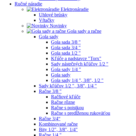
Ručné náradie
Elektronáradie
Uhlové brúsky
Vŕtačky
Novinky
Gola sady a račne
Gola sady
Gola sada 3/8 "
Gola sada 3/4 "
Gola sada 1/2 "
Kľúče a nadstavce "Torx"
Sady nástrčných kľúčov 1/2 "
Gola sady 1/4 "
Gola sady
Gola sady 1/4 ", 3/8", 1/2 "
Sady kľúčov 1/2 ", 3/8", 1/4 "
Račne 3/8 "
Račňové kľúče
Račne rôzne
Račne s poistkou
Račne s predĺženou rukoväťou
Račne 3/4“
Kombinované račne
Bity 1/2", 3/8", 1/4"
Račne 1/4 "