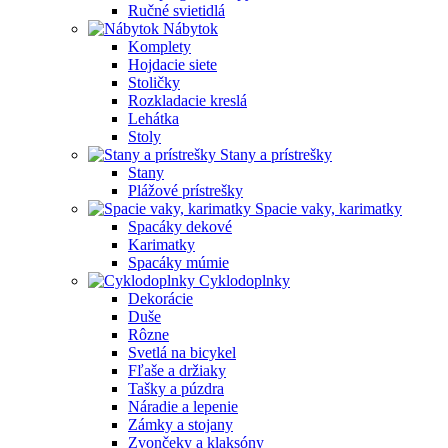
Ručné svietidlá
Nábytok
Komplety
Hojdacie siete
Stoličky
Rozkladacie kreslá
Lehátka
Stoly
Stany a prístrešky
Stany
Plážové prístrešky
Spacie vaky, karimatky
Spacáky dekové
Karimatky
Spacáky múmie
Cyklodoplnky
Dekorácie
Duše
Rôzne
Svetlá na bicykel
Fľaše a držiaky
Tašky a púzdra
Náradie a lepenie
Zámky a stojany
Zvončeky a klaksóny