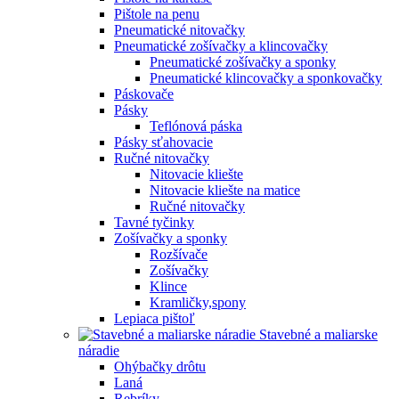
Pištole na penu
Pneumatické nitovačky
Pneumatické zošívačky a klincovačky
Pneumatické zošívačky a sponky
Pneumatické klincovačky a sponkovačky
Páskovače
Pásky
Teflónová páska
Pásky sťahovacie
Ručné nitovačky
Nitovacie kliešte
Nitovacie kliešte na matice
Ručné nitovačky
Tavné tyčinky
Zošívačky a sponky
Rozšívače
Zošívačky
Klince
Kramličky,spony
Lepiaca pištoľ
Stavebné a maliarske
náradie
Ohýbačky drôtu
Laná
Rebríky