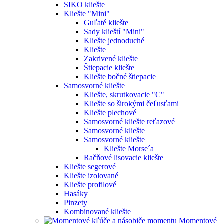
SIKO kliešte
Kliešte "Mini"
Guľaté kliešte
Sady klieští "Mini"
Kliešte jednoduché
Kliešte
Zakrivené kliešte
Štiepacie kliešte
Kliešte bočné štiepacie
Samosvorné kliešte
Kliešte, skrutkovacie "C"
Kliešte so širokými čeľusťami
Kliešte plechové
Samosvorné kliešte reťazové
Samosvorné kliešte
Samosvorné kliešte
Kliešte Morse´a
Račňové lisovacie kliešte
Kliešte segerové
Kliešte izolované
Kliešte profilové
Hasáky
Pinzety
Kombinované kliešte
Momentové