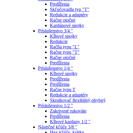
Predĺženia
Skľučovadla typ "T"
Redukcie a adaptéry
Račne otočné
Kardánové spojky
Príslušenstvo 3/4 "
Kĺbové spojky
Redukcie
Račňa typu "L"
Račne typu "T"
Račne otočné
Predĺženia
Príslušenstvo 1/4 "
Kĺbové spojky
Predĺženia
Predĺženia
Račne typu T
Redukcie a adaptéry
Skrutkovač flexibilný,ohybný
Príslušenstvo 1/2 "
Zakrivené rukoväte
Predĺženia
Kĺbové kardany 1/2 "
Nástrčné kľúče 3/8 "
Hex kľúče, krátke