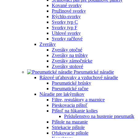
Kované svorky
Pružinové svorky
Rýchlo-svorky
Svorky typ C
Svorky typ F
Uhlové svorky
Svorky račňové
Zveráky
Zveráky otočné
Zveráky na trúbky
Zveráky zámočnícke
Zveráky stolové
Pneumatické náradie
Rázové uťahovaky a vzduchové náradie
Pneumatické brúsky
Pneumatické račne
Náradie pre lakýrnikov
Filtre, regulátory a maznice
Pieskovacia pištoľ
Pištoľ na fúkanie kolies
Príslušenstvo na hustenie pneumatík
Pištole na mazanie
Striekacie pištole
Ofukovacie pištole