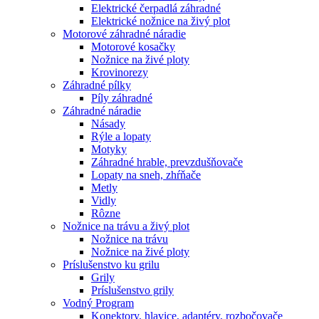
Elektrické čerpadlá záhradné
Elektrické nožnice na živý plot
Motorové záhradné náradie
Motorové kosačky
Nožnice na živé ploty
Krovinorezy
Záhradné pílky
Píly záhradné
Záhradné náradie
Násady
Rýle a lopaty
Motyky
Záhradné hrable, prevzdušňovače
Lopaty na sneh, zhŕňače
Metly
Vidly
Rôzne
Nožnice na trávu a živý plot
Nožnice na trávu
Nožnice na živé ploty
Príslušenstvo ku grilu
Grily
Príslušenstvo grily
Vodný Program
Konektory, hlavice, adaptéry, rozbočovače