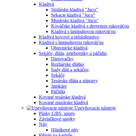
Kladivá
Stolárske kladivá "Juco"
Sekacie kladivá "Juco"
Murárske kladivá "Juco"
Kováčske kladivá s drevenou rukoväťou
Kladivá s laminátovou rukoväťou
Kladivá kovové a príslušenstvo
Kladivá s laminátovou rukoväťou
Obuvnícke kladivá
Sekáče, dláta, priebojníky a páčidla
Dierovačky
Rezbárske dlátka
Sady dlát a sekáčov
Sekáče
Tesárske dláta a súpravy
Jamkáre
Páčidla
Kované tesárske kladivá
Kované murárske kladivá
Upevňovacie nástroje
Pásky GBS, spony
Závlačkové spojky
Nity
Hliníkové nity
Pištole na kartuše