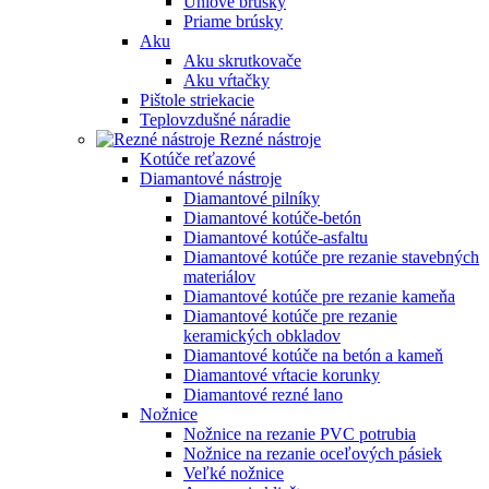
Uhlové brúsky
Priame brúsky
Aku
Aku skrutkovače
Aku vŕtačky
Pištole striekacie
Teplovzdušné náradie
Rezné nástroje
Kotúče reťazové
Diamantové nástroje
Diamantové pilníky
Diamantové kotúče-betón
Diamantové kotúče-asfaltu
Diamantové kotúče pre rezanie stavebných
materiálov
Diamantové kotúče pre rezanie kameňa
Diamantové kotúče pre rezanie
keramických obkladov
Diamantové kotúče na betón a kameň
Diamantové vŕtacie korunky
Diamantové rezné lano
Nožnice
Nožnice na rezanie PVC potrubia
Nožnice na rezanie oceľových pásiek
Veľké nožnice