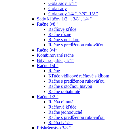
Gola sady 1/4 "
Gola sady
Gola sady 1/4 ", 3/8", 1/2 "
Sady kľúčov 1/2 ", 3/8", 1/4 "
Račne 3/8 "
Račňové kľúče
Račne rôzne
Račne s poistkou
Račne s predĺženou rukoväťou
Račne 3/4“
Kombinované račne
Bity 1/2", 3/8", 1/4"
Račne 1/4 "
Račne
Kľúče vidlicové račňové s kĺbom
Račne s predĺženou rukoväťou
Račne s otočnou hlavou
Račne potiahnuté
Račne 1/2 "
Račňa ohnutá
Račňové kľúče
Račne jednoduché
Račne s predĺženou rukoväťou
Račňa L 1/2"
Príslušenstvo 3/8 "