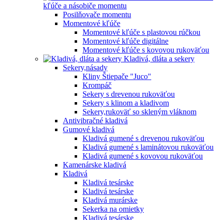
kľúče a násobiče momentu
Posilňovače momentu
Momentové kľúče
Momentové kľúče s plastovou rúčkou
Momentové kľúče digitálne
Momentové kľúče s kovovou rukoväťou
Kladivá, dláta a sekery
Sekery,násady
Kliny Štiepače "Juco"
Krompáč
Sekery s drevenou rukoväťou
Sekery s klinom a kladivom
Sekery,rukoväť so skleným vláknom
Antivibračné kladivá
Gumové kladivá
Kladivá gumené s drevenou rukoväťou
Kladivá gumené s laminátovou rukoväťou
Kladivá gumené s kovovou rukoväťou
Kamenárske kladivá
Kladivá
Kladivá tesárske
Kladivá tesárske
Kladivá murárske
Sekerka na omietky
Kladivá tesárske