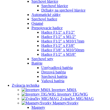
Sprchové hlavice
Sprchové hlavice
Držiaky na sprchové hlavice
Automatické zátky
Sprchové hadice
Ostatné
Prepojovacie hadice
Hadice F1/2" x F1/2"
Hadice F1/2" x M1/2"
Hadice F1/2" x M10/17mm
Hadice F1/2" x F3/8"
Hadice F3/8" x M10/50mm
Hadice F1/2" x M3/8"
Sprchové sety
Batérie
Umývadlová batéria
Drezová batéria
Sprchová batéria
Vaňová batéria
Zváracia technika
Invertory MMA
Invertory TIG/WIG
Zváračky MIG/MAG
Magnety/Svorky
Magnety