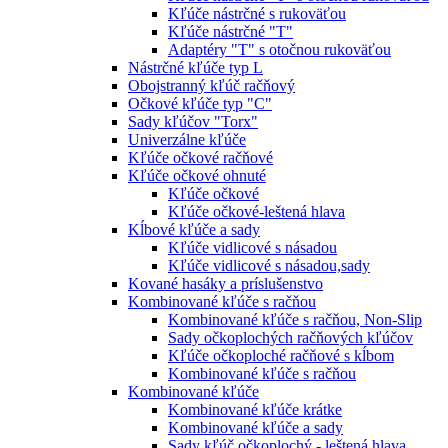
Kľúče nástrčné s rukoväťou
Kľúče nástrčné "T"
Adaptéry "T" s otočnou rukoväťou
Nástrčné kľúče typ L
Obojstranný kľúč račňový
Očkové kľúče typ "C"
Sady kľúčov "Torx"
Univerzálne kľúče
Kľúče očkové račňové
Kľúče očkové ohnuté
Kľúče očkové
Kľúče očkové-leštená hlava
Kĺbové kľúče a sady
Kľúče vidlicové s násadou
Kľúče vidlicové s násadou,sady
Kované hasáky a príslušenstvo
Kombinované kľúče s račňou
Kombinované kľúče s račňou, Non-Slip
Sady očkoplochých račňových kľúčov
Kľúče očkoploché račňové s kĺbom
Kombinované kľúče s račňou
Kombinované kľúče
Kombinované kľúče krátke
Kombinované kľúče a sady
Sady kľúč očkoplochý - leštená hlava