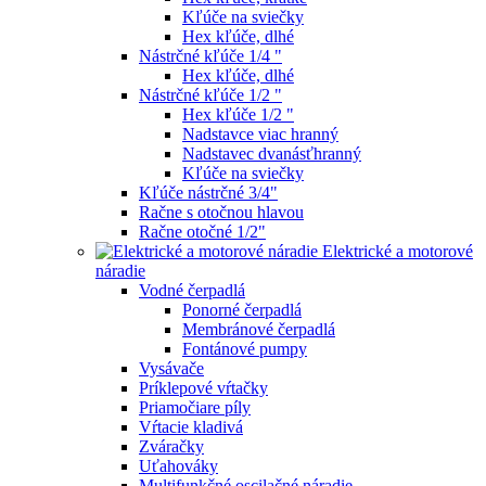
Kľúče na sviečky
Hex kľúče, dlhé
Nástrčné kľúče 1/4 "
Hex kľúče, dlhé
Nástrčné kľúče 1/2 "
Hex kľúče 1/2 "
Nadstavce viac hranný
Nadstavec dvanásťhranný
Kľúče na sviečky
Kľúče nástrčné 3/4"
Račne s otočnou hlavou
Račne otočné 1/2"
Elektrické a motorové
náradie
Vodné čerpadlá
Ponorné čerpadlá
Membránové čerpadlá
Fontánové pumpy
Vysávače
Príklepové vŕtačky
Priamočiare píly
Vŕtacie kladivá
Zváračky
Uťahováky
Multifunkčné oscilačné náradie