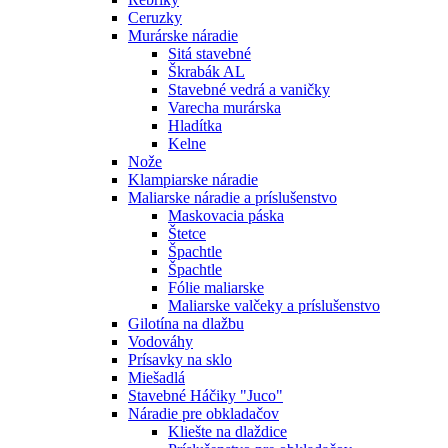
Ceruzky
Murárske náradie
Sitá stavebné
Škrabák AL
Stavebné vedrá a vaničky
Varecha murárska
Hladítka
Kelne
Nože
Klampiarske náradie
Maliarske náradie a príslušenstvo
Maskovacia páska
Štetce
Špachtle
Špachtle
Fólie maliarske
Maliarske valčeky a príslušenstvo
Gilotína na dlažbu
Vodováhy
Prísavky na sklo
Miešadlá
Stavebné Háčiky "Juco"
Náradie pre obkladačov
Kliešte na dlaždice