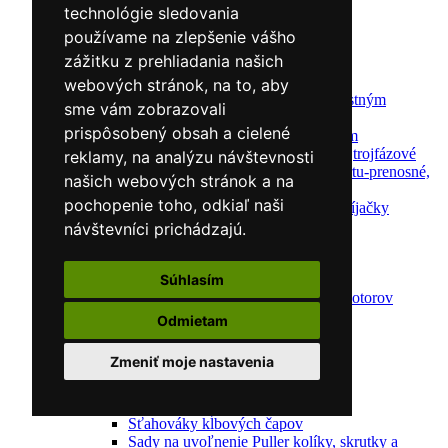
Reťazové kladkostroje
technológie sledovania
Náradie pre uloženie brzdového systému
používame na zlepšenie vášho
Nástroje pre autookná
zážitku z prehliadania našich
Nabíjačky/Štartéry
Automatické nabíjačky
webových stránok, na to, aby
Automatické nabíjačky s bezpečnostným
sme vám zobrazovali
automatickým štartom
prispôsobený obsah a cielené
Nabíjačky/Štartéry s bezpečnostným
automatickým štartom-jednofázové,trojfázové
reklamy, na analýzu návštevnosti
Dielenské nabíjačky s funkciou štartu-prenosné,
našich webových stránok a na
pojazdné
pochopenie toho, odkiaľ naši
Mikroprocesorové automatické nabíjačky
Dielenské nabíjačky
návštevníci prichádzajú.
Nástroje pre servis motorov
Kliešte pre automechanikov
Svorky na krúžky
Súhlasím
Nástroje na diagnostiku a opravu motorov
Kľúče na sviečky
Odmietam
Meller-Tools
Skrinky na náradie
Zmeniť moje nastavenia
Sťahováky
Sťahováky pružín
Sťahováky čalúnenia
Sťahováky kĺbových čapov
Sady na uvoľnenie Puller kolíky, skrutky a