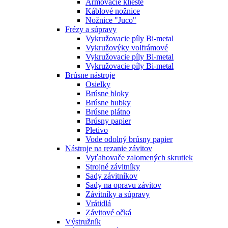
Armovacie kliešte
Káblové nožnice
Nožnice "Juco"
Frézy a súpravy
Vykružovacie píly Bi-metal
Vykružovýky volfrámové
Vykružovacie píly Bi-metal
Vykružovacie píly Bi-metal
Brúsne nástroje
Osielky
Brúsne bloky
Brúsne hubky
Brúsne plátno
Brúsny papier
Pletivo
Vode odolný brúsny papier
Nástroje na rezanie závitov
Vyťahovače zalomených skrutiek
Strojné závitníky
Sady závitníkov
Sady na opravu závitov
Závitníky a súpravy
Vrátidlá
Závitové očká
Výstružník