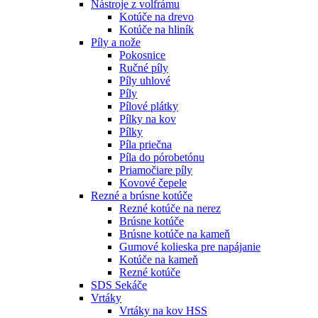
Nástroje z volfrámu
Kotúče na drevo
Kotúče na hliník
Píly a nože
Pokosnice
Ručné píly
Píly uhlové
Píly
Pílové plátky
Pílky na kov
Pílky
Píla priečna
Píla do pórobetónu
Priamočiare píly
Kovové čepele
Rezné a brúsne kotúče
Rezné kotúče na nerez
Brúsne kotúče
Brúsne kotúče na kameň
Gumové kolieska pre napájanie
Kotúče na kameň
Rezné kotúče
SDS Sekáče
Vrtáky
Vrtáky na kov HSS