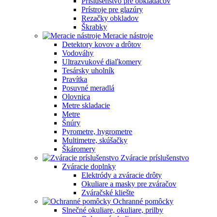
Príslušenstvo pre obkladačov
Prístroje pre glazúry
Rezačky obkladov
Škrabky
Meracie nástroje
Detektory kovov a drôtov
Vodováhy
Ultrazvukové diaľkomery
Tesársky uholník
Pravítka
Posuvné meradlá
Olovnica
Metre skladacie
Metre
Šnúry
Pyrometre, hygrometre
Multimetre, skúšačky
Škáromery
Zváracie príslušenstvo
Zváracie doplnky
Elektródy a zváracie drôty
Okuliare a masky pre zváračov
Zváračské kliešte
Ochranné pomôcky
Slnečné okuliare, okuliare, prilby