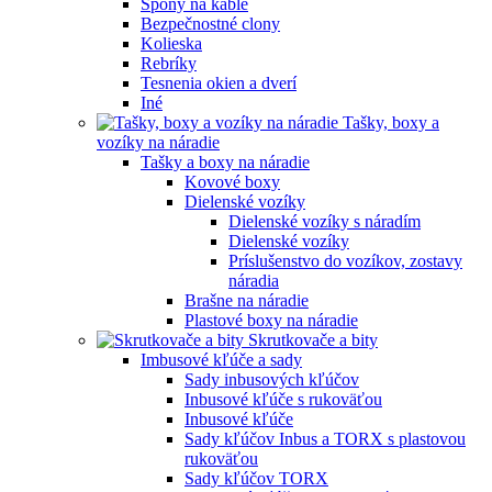
Spony na káble
Bezpečnostné clony
Kolieska
Rebríky
Tesnenia okien a dverí
Iné
Tašky, boxy a
vozíky na náradie
Tašky a boxy na náradie
Kovové boxy
Dielenské vozíky
Dielenské vozíky s náradím
Dielenské vozíky
Príslušenstvo do vozíkov, zostavy
náradia
Brašne na náradie
Plastové boxy na náradie
Skrutkovače a bity
Imbusové kľúče a sady
Sady inbusových kľúčov
Inbusové kľúče s rukoväťou
Inbusové kľúče
Sady kľúčov Inbus a TORX s plastovou
rukoväťou
Sady kľúčov TORX