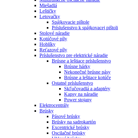
Miešadlá
Leštičky
Letovačky
Spájkovacie pištole
Príslušenstvo k spájkovacej pištoli
Stolové náradie
Kotúčové píly
Hoblíky
Reťazové píly
Príslušenstvo pre elektrické náradie
Brúsne a leštiace príslušenstvo
Brúsne hárky
Nekonečné brúsne pásy
Brúsne a leštiace kotúče
Ostatné príslušenstvo
Skľučovadlá a adaptéry
Kapsy na náradie
Power stojany
Elektrocentrály
Brúsky
Pásové brúsky
Brúsky na sadrokartón
Excentrické brúsky
Oscilačné brúsky