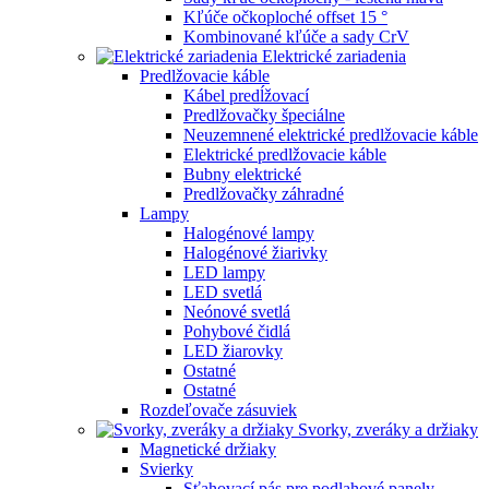
Kľúče očkoploché offset 15 °
Kombinované kľúče a sady CrV
Elektrické zariadenia
Predlžovacie káble
Kábel predĺžovací
Predlžovačky špeciálne
Neuzemnené elektrické predlžovacie káble
Elektrické predlžovacie káble
Bubny elektrické
Predlžovačky záhradné
Lampy
Halogénové lampy
Halogénové žiarivky
LED lampy
LED svetlá
Neónové svetlá
Pohybové čidlá
LED žiarovky
Ostatné
Ostatné
Rozdeľovače zásuviek
Svorky, zveráky a držiaky
Magnetické držiaky
Svierky
Sťahovací pás pre podlahové panely