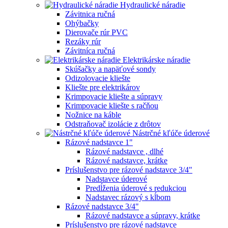
Hydraulické náradie
Závitnica ručná
Ohýbačky
Dierovače rúr PVC
Rezáky rúr
Závitníca ručná
Elektrikárske náradie
Skúšačky a napäťové sondy
Odizolovacie kliešte
Kliešte pre elektrikárov
Krimpovacie kliešte a súpravy
Krimpovacie kliešte s račňou
Nožnice na káble
Odstraňovač izolácie z drôtov
Nástrčné kľúče úderové
Rázové nadstavce 1"
Rázové nadstavce , dlhé
Rázové nadstavce, krátke
Príslušenstvo pre rázové nadstavce 3/4"
Nadstavce úderové
Predĺženia úderové s redukciou
Nadstavec rázový s kĺbom
Rázové nadstavce 3/4"
Rázové nadstavce a súpravy, krátke
Príslušenstvo pre rázové nadstavce