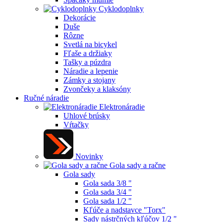
Cyklodoplnky
Dekorácie
Duše
Rôzne
Svetlá na bicykel
Fľaše a držiaky
Tašky a púzdra
Náradie a lepenie
Zámky a stojany
Zvončeky a klaksóny
Ručné náradie
Elektronáradie
Uhlové brúsky
Vŕtačky
Novinky
Gola sady a račne
Gola sady
Gola sada 3/8 "
Gola sada 3/4 "
Gola sada 1/2 "
Kľúče a nadstavce "Torx"
Sady nástrčných kľúčov 1/2 "