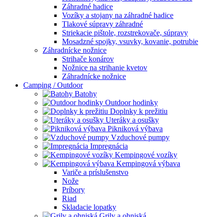
Záhradné hadice
Vozíky a stojany na záhradné hadice
Tlakové súpravy záhradné
Striekacie pištole, rozstrekovače, súpravy
Mosadzné spojky, vsuvky, kovanie, potrubie
Záhradnícke nožnice
Strihače konárov
Nožnice na strihanie kvetov
Záhradnícke nožnice
Camping / Outdoor
Batohy
Outdoor hodinky
Doplnky k prežitiu
Uteráky a osušky
Pikniková výbava
Vzduchové pumpy
Impregnácia
Kempingové vozíky
Kempingová výbava
Variče a príslušenstvo
Nože
Príbory
Riad
Skladacie lopatky
Grily a ohniská