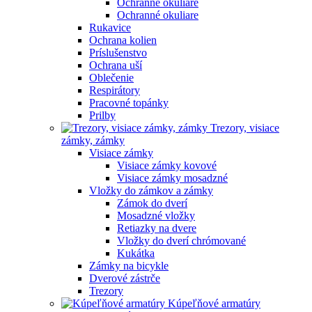
Ochranné okuliare
Ochranné okuliare
Rukavice
Ochrana kolien
Príslušenstvo
Ochrana uší
Oblečenie
Respirátory
Pracovné topánky
Prilby
Trezory, visiace
zámky, zámky
Visiace zámky
Visiace zámky kovové
Visiace zámky mosadzné
Vložky do zámkov a zámky
Zámok do dverí
Mosadzné vložky
Retiazky na dvere
Vložky do dverí chrómované
Kukátka
Zámky na bicykle
Dverové zástrče
Trezory
Kúpeľňové armatúry