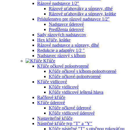
Rázové nadstavce 1/2"
Rázové uťahováky a súpravy, dlhé
Rázové uťahováky a súpravy, krátke
Príslušenstvo pre rázové nadstavce 1/2"
Nadstavce úderové
Predĺženia úderové
Sady rázových nadstavcov
Hex kľúče, krátke
Rázové nadstavce a súpravy, dlhé
Redukcie a adaptéry 1/2 "
Nadstavec rázový s kĺbom
Kľúče
Kľúče očkové polootvorené
Kľúče očkové s kĺbom-polootvorené
Kľúče očkové-polootvorené
Kľúče vidlicové
Kľúče vidlicové
Kľúče vidlicové leštená hlava
Račňové kľúče
Kľúče úderové
Kľúče očkové úderové
Kľúče vidlicové úderové
Nastaviteľné kľúče
Nástrčné kľúče typ "T" a "Y"
Kľúče nástrčné "T" s otočnou rukoväťou