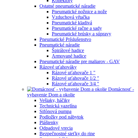
Konektory
Ostatné pneumatické náradie
Pneumatické nožnice a nože
Vzduchová vŕtačka
Pneumatické kladivá
Pneumatické račne a sady
Pneumatické brúsky a súpravy
Pneumatické Príslušenstvo
Pneumatické náradie
Špirálové hadice
Armované hadice
Pneumatické náradie pre maliarov - GAV
Rázové uťahováky
Rázové uťahovače 1 "
Rázové uťahovače 1/2 "
Rázové uťahovače 3/4 "
Domácnosť -
vybavenie Dom a okolie
Vešiaky, háčiky
Technická vazelína
Sifónová pumpa
Podložky pod nábytok
Pláštenky
Odpadové vrecia
Bezpečnostné sieťky do rine