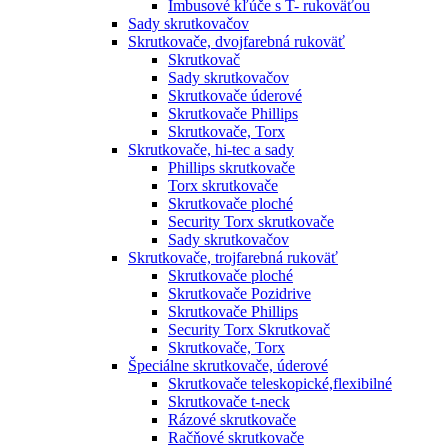
Imbusové kľúče s T- rukoväťou
Sady skrutkovačov
Skrutkovače, dvojfarebná rukoväť
Skrutkovač
Sady skrutkovačov
Skrutkovače úderové
Skrutkovače Phillips
Skrutkovače, Torx
Skrutkovače, hi-tec a sady
Phillips skrutkovače
Torx skrutkovače
Skrutkovače ploché
Security Torx skrutkovače
Sady skrutkovačov
Skrutkovače, trojfarebná rukoväť
Skrutkovače ploché
Skrutkovače Pozidrive
Skrutkovače Phillips
Security Torx Skrutkovač
Skrutkovače, Torx
Špeciálne skrutkovače, úderové
Skrutkovače teleskopické,flexibilné
Skrutkovače t-neck
Rázové skrutkovače
Račňové skrutkovače