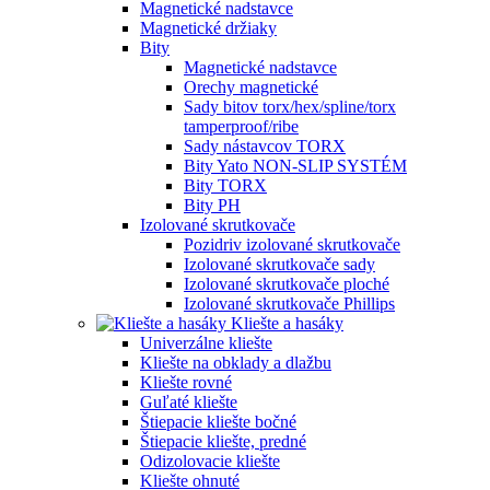
Magnetické nadstavce
Magnetické držiaky
Bity
Magnetické nadstavce
Orechy magnetické
Sady bitov torx/hex/spline/torx
tamperproof/ribe
Sady nástavcov TORX
Bity Yato NON-SLIP SYSTÉM
Bity TORX
Bity PH
Izolované skrutkovače
Pozidriv izolované skrutkovače
Izolované skrutkovače sady
Izolované skrutkovače ploché
Izolované skrutkovače Phillips
Kliešte a hasáky
Univerzálne kliešte
Kliešte na obklady a dlažbu
Kliešte rovné
Guľaté kliešte
Štiepacie kliešte bočné
Štiepacie kliešte, predné
Odizolovacie kliešte
Kliešte ohnuté