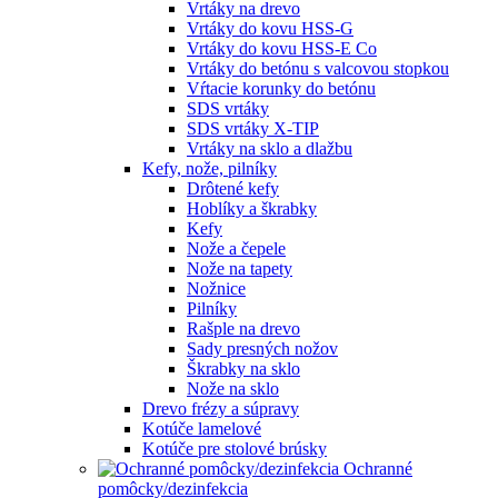
Vrtáky na drevo
Vrtáky do kovu HSS-G
Vrtáky do kovu HSS-E Co
Vrtáky do betónu s valcovou stopkou
Vŕtacie korunky do betónu
SDS vrtáky
SDS vrtáky X-TIP
Vrtáky na sklo a dlažbu
Kefy, nože, pilníky
Drôtené kefy
Hoblíky a škrabky
Kefy
Nože a čepele
Nože na tapety
Nožnice
Pilníky
Rašple na drevo
Sady presných nožov
Škrabky na sklo
Nože na sklo
Drevo frézy a súpravy
Kotúče lamelové
Kotúče pre stolové brúsky
Ochranné
pomôcky/dezinfekcia