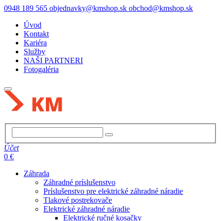
0948 189 565
objednavky@kmshop.sk
obchod@kmshop.sk
Úvod
Kontakt
Kariéra
Služby
NAŠI PARTNERI
Fotogaléria
Účet
0 €
Záhrada
Záhradné príslušenstvo
Príslušenstvo pre elektrické záhradné náradie
Tlakové postrekovače
Elektrické záhradné náradie
Elektrické ručné kosačky