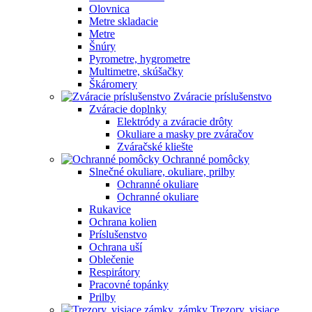
Olovnica
Metre skladacie
Metre
Šnúry
Pyrometre, hygrometre
Multimetre, skúšačky
Škáromery
Zváracie príslušenstvo
Zváracie doplnky
Elektródy a zváracie drôty
Okuliare a masky pre zváračov
Zváračské kliešte
Ochranné pomôcky
Slnečné okuliare, okuliare, prilby
Ochranné okuliare
Ochranné okuliare
Rukavice
Ochrana kolien
Príslušenstvo
Ochrana uší
Oblečenie
Respirátory
Pracovné topánky
Prilby
Trezory, visiace