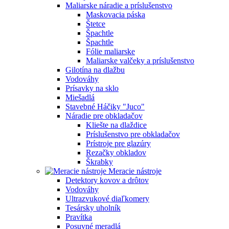
Maliarske náradie a príslušenstvo
Maskovacia páska
Štetce
Špachtle
Špachtle
Fólie maliarske
Maliarske valčeky a príslušenstvo
Gilotína na dlažbu
Vodováhy
Prísavky na sklo
Miešadlá
Stavebné Háčiky "Juco"
Náradie pre obkladačov
Kliešte na dlaždice
Príslušenstvo pre obkladačov
Prístroje pre glazúry
Rezačky obkladov
Škrabky
Meracie nástroje
Detektory kovov a drôtov
Vodováhy
Ultrazvukové diaľkomery
Tesársky uholník
Pravítka
Posuvné meradlá