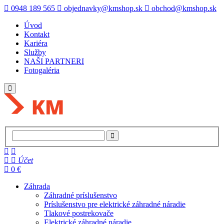
0948 189 565
objednavky@kmshop.sk
obchod@kmshop.sk
Úvod
Kontakt
Kariéra
Služby
NAŠI PARTNERI
Fotogaléria
Účet
0 €
Záhrada
Záhradné príslušenstvo
Príslušenstvo pre elektrické záhradné náradie
Tlakové postrekovače
Elektrické záhradné náradie