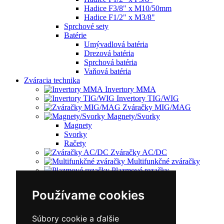
Hadice F3/8" x M10/50mm
Hadice F1/2" x M3/8"
Sprchové sety
Batérie
Umývadlová batéria
Drezová batéria
Sprchová batéria
Vaňová batéria
Zváracia technika
Invertory MMA
Invertory TIG/WIG
Zváračky MIG/MAG
Magnety/Svorky
Magnety
Svorky
Račety
Zváračky AC/DC
Multifunkčné zváračky
Plazmové rezačky
Príslušenstvo
Redukčný ventil
Používame cookies
Vozíky
Kufríky
Zváracie horáky
Súbory cookie a ďalšie