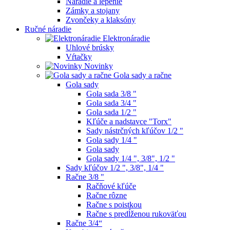
Náradie a lepenie
Zámky a stojany
Zvončeky a klaksóny
Ručné náradie
Elektronáradie
Uhlové brúsky
Vŕtačky
Novinky
Gola sady a račne
Gola sady
Gola sada 3/8 "
Gola sada 3/4 "
Gola sada 1/2 "
Kľúče a nadstavce "Torx"
Sady nástrčných kľúčov 1/2 "
Gola sady 1/4 "
Gola sady
Gola sady 1/4 ", 3/8", 1/2 "
Sady kľúčov 1/2 ", 3/8", 1/4 "
Račne 3/8 "
Račňové kľúče
Račne rôzne
Račne s poistkou
Račne s predĺženou rukoväťou
Račne 3/4“