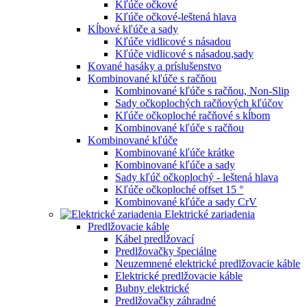
Kľúče očkové
Kľúče očkové-leštená hlava
Kĺbové kľúče a sady
Kľúče vidlicové s násadou
Kľúče vidlicové s násadou,sady
Kované hasáky a príslušenstvo
Kombinované kľúče s račňou
Kombinované kľúče s račňou, Non-Slip
Sady očkoplochých račňových kľúčov
Kľúče očkoploché račňové s kĺbom
Kombinované kľúče s račňou
Kombinované kľúče
Kombinované kľúče krátke
Kombinované kľúče a sady
Sady kľúč očkoplochý - leštená hlava
Kľúče očkoploché offset 15 °
Kombinované kľúče a sady CrV
Elektrické zariadenia
Predlžovacie káble
Kábel predĺžovací
Predlžovačky špeciálne
Neuzemnené elektrické predlžovacie káble
Elektrické predlžovacie káble
Bubny elektrické
Predlžovačky záhradné