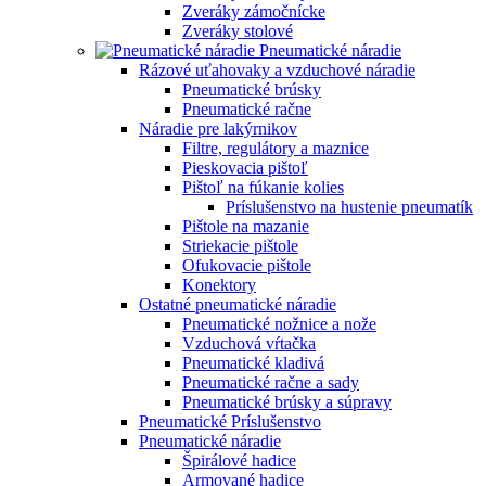
Zveráky zámočnícke
Zveráky stolové
Pneumatické náradie
Rázové uťahovaky a vzduchové náradie
Pneumatické brúsky
Pneumatické račne
Náradie pre lakýrnikov
Filtre, regulátory a maznice
Pieskovacia pištoľ
Pištoľ na fúkanie kolies
Príslušenstvo na hustenie pneumatík
Pištole na mazanie
Striekacie pištole
Ofukovacie pištole
Konektory
Ostatné pneumatické náradie
Pneumatické nožnice a nože
Vzduchová vŕtačka
Pneumatické kladivá
Pneumatické račne a sady
Pneumatické brúsky a súpravy
Pneumatické Príslušenstvo
Pneumatické náradie
Špirálové hadice
Armované hadice