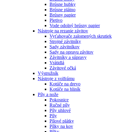
Brúsne hubky
Brúsne plátno
Brúsny papier
Pletivo
Vode odolný brúsny papier
Nástroje na rezanie závitov
Vyťahovače zalomených skrutiek
Strojné závitníky
Sady závitníkov
Sady na opravu závitov
Závitníky a súpravy
Vrátidlá
Závitové očká
Výstružník
Nástroje z volfrámu
Kotúče na drevo
Kotúče na hliník
Píly a nože
Pokosnice
Ručné píly
Píly uhlové
Píly
Pílové plátky
Pílky na kov
Pílky