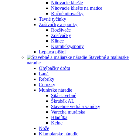
Nitovacie kliešte
Nitovacie kliešte na matice
Ručné nitovačky
Tavné tyčinky
Zošívačky a sponky
Rozšívače
Zošívačky
Klince
Kramličky,spony
Lepiaca pištoľ
Stavebné a maliarske
náradie
Ohýbačky drôtu
Laná
Rebríky
Ceruzky
Murárske náradie
Sitá stavebné
Škrabák AL
Stavebné vedrá a vaničky
Varecha murárska
Hladítka
Kelne
Nože
Klampiarske náradie