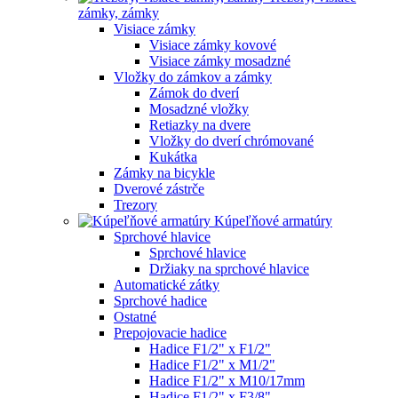
zámky, zámky
Visiace zámky
Visiace zámky kovové
Visiace zámky mosadzné
Vložky do zámkov a zámky
Zámok do dverí
Mosadzné vložky
Retiazky na dvere
Vložky do dverí chrómované
Kukátka
Zámky na bicykle
Dverové zástrče
Trezory
Kúpeľňové armatúry
Sprchové hlavice
Sprchové hlavice
Držiaky na sprchové hlavice
Automatické zátky
Sprchové hadice
Ostatné
Prepojovacie hadice
Hadice F1/2" x F1/2"
Hadice F1/2" x M1/2"
Hadice F1/2" x M10/17mm
Hadice F1/2" x F3/8"