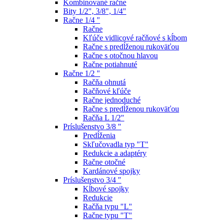
Kombinované račne
Bity 1/2", 3/8", 1/4"
Račne 1/4 "
Račne
Kľúče vidlicové račňové s kĺbom
Račne s predĺženou rukoväťou
Račne s otočnou hlavou
Račne potiahnuté
Račne 1/2 "
Račňa ohnutá
Račňové kľúče
Račne jednoduché
Račne s predĺženou rukoväťou
Račňa L 1/2"
Príslušenstvo 3/8 "
Predĺženia
Skľučovadla typ "T"
Redukcie a adaptéry
Račne otočné
Kardánové spojky
Príslušenstvo 3/4 "
Kĺbové spojky
Redukcie
Račňa typu "L"
Račne typu "T"