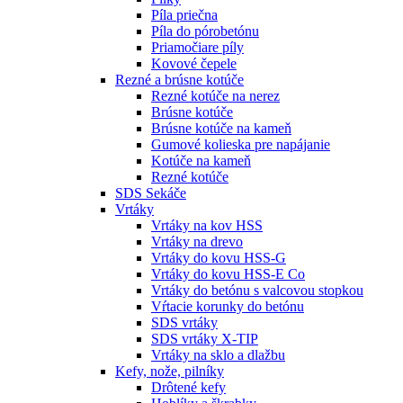
Píla priečna
Píla do pórobetónu
Priamočiare píly
Kovové čepele
Rezné a brúsne kotúče
Rezné kotúče na nerez
Brúsne kotúče
Brúsne kotúče na kameň
Gumové kolieska pre napájanie
Kotúče na kameň
Rezné kotúče
SDS Sekáče
Vrtáky
Vrtáky na kov HSS
Vrtáky na drevo
Vrtáky do kovu HSS-G
Vrtáky do kovu HSS-E Co
Vrtáky do betónu s valcovou stopkou
Vŕtacie korunky do betónu
SDS vrtáky
SDS vrtáky X-TIP
Vrtáky na sklo a dlažbu
Kefy, nože, pilníky
Drôtené kefy