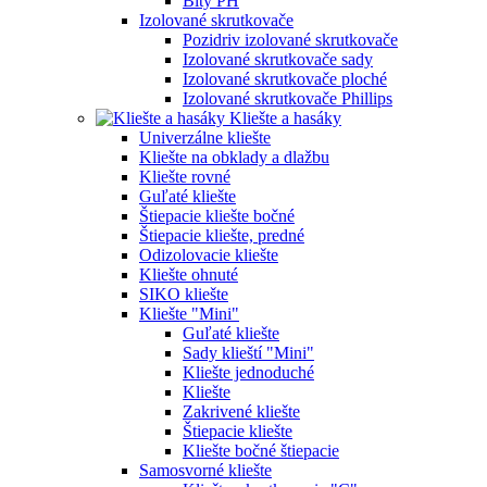
Bity PH
Izolované skrutkovače
Pozidriv izolované skrutkovače
Izolované skrutkovače sady
Izolované skrutkovače ploché
Izolované skrutkovače Phillips
Kliešte a hasáky
Univerzálne kliešte
Kliešte na obklady a dlažbu
Kliešte rovné
Guľaté kliešte
Štiepacie kliešte bočné
Štiepacie kliešte, predné
Odizolovacie kliešte
Kliešte ohnuté
SIKO kliešte
Kliešte "Mini"
Guľaté kliešte
Sady klieští "Mini"
Kliešte jednoduché
Kliešte
Zakrivené kliešte
Štiepacie kliešte
Kliešte bočné štiepacie
Samosvorné kliešte