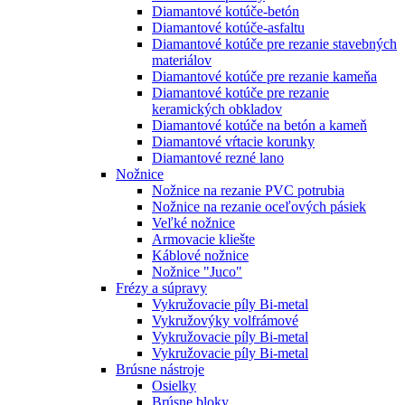
Diamantové kotúče-betón
Diamantové kotúče-asfaltu
Diamantové kotúče pre rezanie stavebných
materiálov
Diamantové kotúče pre rezanie kameňa
Diamantové kotúče pre rezanie
keramických obkladov
Diamantové kotúče na betón a kameň
Diamantové vŕtacie korunky
Diamantové rezné lano
Nožnice
Nožnice na rezanie PVC potrubia
Nožnice na rezanie oceľových pásiek
Veľké nožnice
Armovacie kliešte
Káblové nožnice
Nožnice "Juco"
Frézy a súpravy
Vykružovacie píly Bi-metal
Vykružovýky volfrámové
Vykružovacie píly Bi-metal
Vykružovacie píly Bi-metal
Brúsne nástroje
Osielky
Brúsne bloky