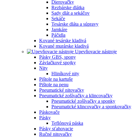
Dierovačky
Rezbárske dlátka
Sady dlát a sekáčov
Sekáče
Tesárske dláta a súpravy
Jamkáre
Páčidla
Kované tesárske kladivá
Kované murárske kladivá
Upevňovacie nástroje
Pásky GBS, spony
Závlačkové spojky
Nity
Hliníkové nity
Pištole na kartuše
Pištole na penu
Pneumatické nitovačky
Pneumatické zošívačky a klincovačky
Pneumatické zošívačky a sponky
Pneumatické klincovačky a sponkovačky
Páskovače
Pásky
Teflónová páska
Pásky sťahovacie
Ručné nitovačky