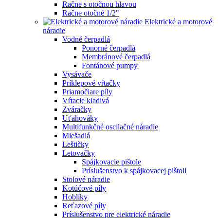
Račne s otočnou hlavou
Račne otočné 1/2"
Elektrické a motorové
náradie
Vodné čerpadlá
Ponorné čerpadlá
Membránové čerpadlá
Fontánové pumpy
Vysávače
Príklepové vŕtačky
Priamočiare píly
Vŕtacie kladivá
Zváračky
Uťahováky
Multifunkčné oscilačné náradie
Miešadlá
Leštičky
Letovačky
Spájkovacie pištole
Príslušenstvo k spájkovacej pištoli
Stolové náradie
Kotúčové píly
Hoblíky
Reťazové píly
Príslušenstvo pre elektrické náradie