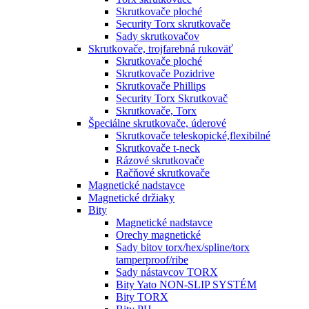
Skrutkovače ploché
Security Torx skrutkovače
Sady skrutkovačov
Skrutkovače, trojfarebná rukoväť
Skrutkovače ploché
Skrutkovače Pozidrive
Skrutkovače Phillips
Security Torx Skrutkovač
Skrutkovače, Torx
Špeciálne skrutkovače, úderové
Skrutkovače teleskopické,flexibilné
Skrutkovače t-neck
Rázové skrutkovače
Račňové skrutkovače
Magnetické nadstavce
Magnetické držiaky
Bity
Magnetické nadstavce
Orechy magnetické
Sady bitov torx/hex/spline/torx
tamperproof/ribe
Sady nástavcov TORX
Bity Yato NON-SLIP SYSTÉM
Bity TORX