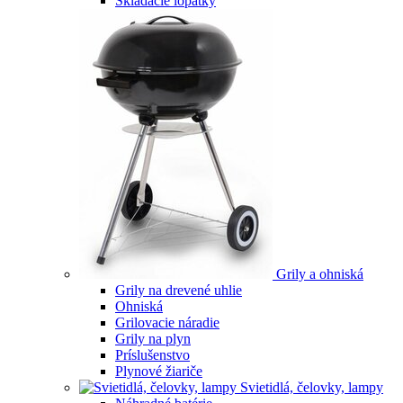
Skladacie lopatky
Grily a ohniská
Grily na drevené uhlie
Ohniská
Grilovacie náradie
Grily na plyn
Príslušenstvo
Plynové žiariče
Svietidlá, čelovky, lampy