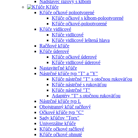
Nadstavec rázový s kĺbom
Kľúče
Kľúče očkové polootvorené
Kľúče očkové s kĺbom-polootvorené
Kľúče očkové-polootvorené
Kľúče vidlicové
Kľúče vidlicové
Kľúče vidlicové leštená hlava
Račňové kľúče
Kľúče úderové
Kľúče očkové úderové
Kľúče vidlicové úderové
Nastaviteľné kľúče
Nástrčné kľúče typ "T" a "Y"
Kľúče nástrčné "T" s otočnou rukoväťou
Kľúče nástrčné s rukoväťou
Kľúče nástrčné "T"
Adaptéry "T" s otočnou rukoväťou
Nástrčné kľúče typ L
Obojstranný kľúč račňový
Očkové kľúče typ "C"
Sady kľúčov "Torx"
Univerzálne kľúče
Kľúče očkové račňové
Kľúče očkové ohnuté