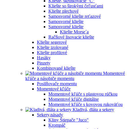
Kliešte, skrutkovacie "C"
Kliešte so širokými čeľusťami
Kliešte plechové
Samosvorné kliešte reťazové
Samosvorné kliešte
Samosvorné kliešte
Kliešte Morse´a
Račňové lisovacie kliešte
Kliešte segerové
Kliešte izolované
Kliešte profilové
Hasáky
Pinzety
Kombinované kliešte
Momentové
kľúče a násobiče momentu
Posilňovače momentu
Momentové kľúče
Momentové kľúče s plastovou rúčkou
Momentové kľúče digitálne
Momentové kľúče s kovovou rukoväťou
Kladivá, dláta a sekery
Sekery,násady
Kliny Štiepače "Juco"
Krompáč