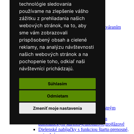
Zváracie masky
technológie sledovania
Zváracie káble
používame na zlepšenie vášho
Zváracie drôty
CNC rezacie stroje
zážitku z prehliadania našich
Elektródy
webových stránok, na to, aby
Ochrana pred zváraním
sme vám zobrazovali
Predohrev / Žíhanie
Polohovacie systémy
prispôsobený obsah a cielené
Indukčný ohrev
reklamy, na analýzu návštevnosti
Auto náradie a vybavenie servisov
našich webových stránok a na
Lakernícke stojany
Nabíjačky a testery
pochopenie toho, odkiaľ naši
Navijaky
návštevníci prichádzajú.
Navijaky ručné
Navijaky elektrické
Reťazové kladkostroje
Súhlasím
Náradie pre uloženie brzdového systému
Nástroje pre autookná
Odmietam
Nabíjačky/Štartéry
Automatické nabíjačky
Automatické nabíjačky s bezpečnostným
Zmeniť moje nastavenia
automatickým štartom
Nabíjačky/Štartéry s bezpečnostným
automatickým štartom-jednofázové,trojfázové
Dielenské nabíjačky s funkciou štartu-prenosné,