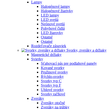
Lampy
Halogénové lampy
Halogénové žiarivky
LED lampy
LED svetlá
Neónové svetlá
Pohybové čidlá
LED žiarovky
Ostatné
Ostatné
Rozdeľovače zásuviek
Svorky, zveráky a držiaky
Magnetické držiaky
Svierky
Sťahovací pás pre podlahové panely
Kované svorky
Pružinové svorky
Rýchlo-svorky
Svorky typ C
Svorky typ F
Uhlové svorky
Svorky račňové
Zveráky
Zveráky otočné
Zveráky na trúbky