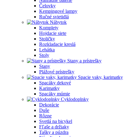
Náhradné batérie
Čelovky
Kempingové lampy
Ručné svietidlá
Nábytok
Komplety
Hojdacie siete
Stoličky
Rozkladacie kreslá
Lehátka
Stoly
Stany a prístrešky
Stany
Plážové prístrešky
Spacie vaky, karimatky
Spacáky dekové
Karimatky
Spacáky múmie
Cyklodoplnky
Dekorácie
Duše
Rôzne
Svetlá na bicykel
Fľaše a držiaky
Tašky a púzdra