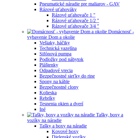
Pneumatické náradie pre maliarov - GAV
Rázové uťahováky
Rázové uťahovače 1 "
Rázové uťahovače 1/2 "
Rázové uťahovače 3/4 "
Domácnosť -
vybavenie Dom a okolie
Vešiaky, háčiky
Technická vazelína
Sifónová pumpa
Podložky pod nábytok
Pláštenky
Odpadové vrecia
Bezpečnostné sieťky do rine
Spony na káble
Bezpečnostné clony
Kolieska
Rebríky
Tesnenia okien a dverí
Iné
Tašky, boxy a
vozíky na náradie
Tašky a boxy na náradie
Kovové boxy
Dielenské vozíky