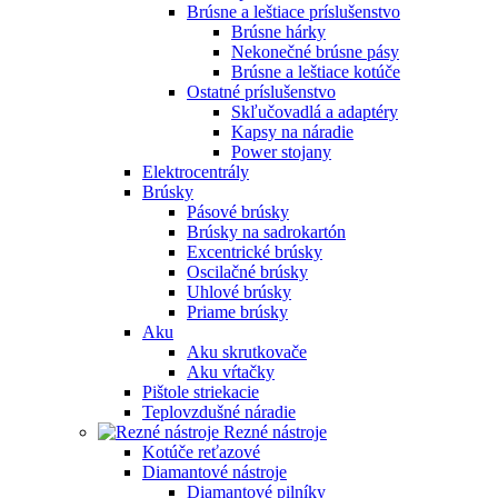
Brúsne a leštiace príslušenstvo
Brúsne hárky
Nekonečné brúsne pásy
Brúsne a leštiace kotúče
Ostatné príslušenstvo
Skľučovadlá a adaptéry
Kapsy na náradie
Power stojany
Elektrocentrály
Brúsky
Pásové brúsky
Brúsky na sadrokartón
Excentrické brúsky
Oscilačné brúsky
Uhlové brúsky
Priame brúsky
Aku
Aku skrutkovače
Aku vŕtačky
Pištole striekacie
Teplovzdušné náradie
Rezné nástroje
Kotúče reťazové
Diamantové nástroje
Diamantové pilníky