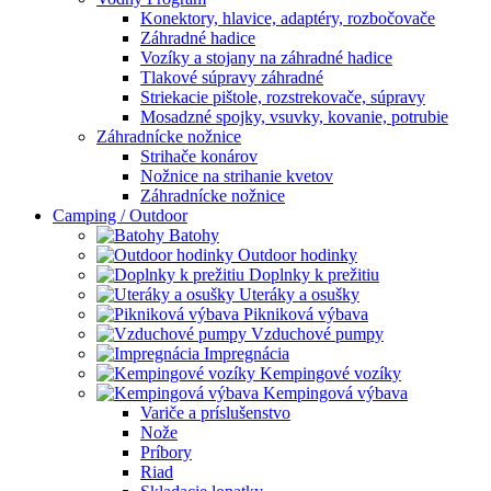
Konektory, hlavice, adaptéry, rozbočovače
Záhradné hadice
Vozíky a stojany na záhradné hadice
Tlakové súpravy záhradné
Striekacie pištole, rozstrekovače, súpravy
Mosadzné spojky, vsuvky, kovanie, potrubie
Záhradnícke nožnice
Strihače konárov
Nožnice na strihanie kvetov
Záhradnícke nožnice
Camping / Outdoor
Batohy
Outdoor hodinky
Doplnky k prežitiu
Uteráky a osušky
Pikniková výbava
Vzduchové pumpy
Impregnácia
Kempingové vozíky
Kempingová výbava
Variče a príslušenstvo
Nože
Príbory
Riad