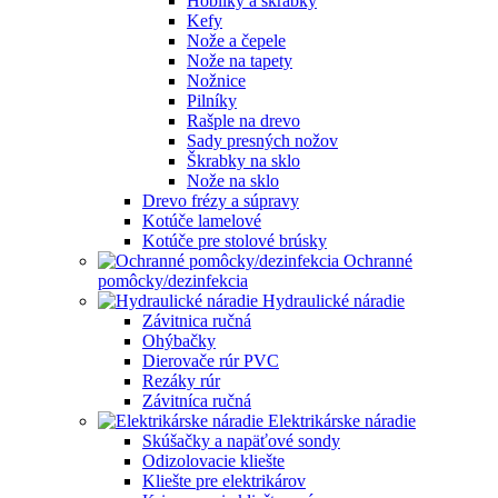
Hoblíky a škrabky
Kefy
Nože a čepele
Nože na tapety
Nožnice
Pilníky
Rašple na drevo
Sady presných nožov
Škrabky na sklo
Nože na sklo
Drevo frézy a súpravy
Kotúče lamelové
Kotúče pre stolové brúsky
Ochranné
pomôcky/dezinfekcia
Hydraulické náradie
Závitnica ručná
Ohýbačky
Dierovače rúr PVC
Rezáky rúr
Závitníca ručná
Elektrikárske náradie
Skúšačky a napäťové sondy
Odizolovacie kliešte
Kliešte pre elektrikárov