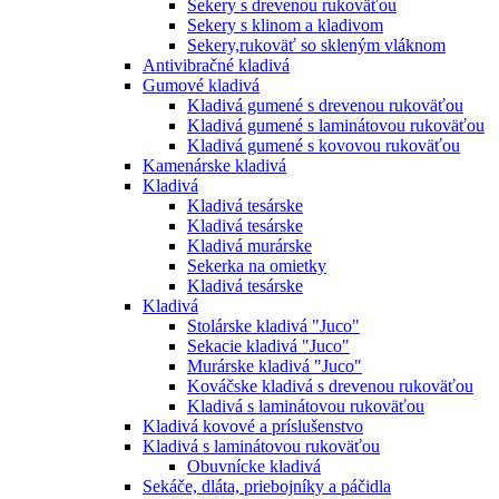
Sekery s drevenou rukoväťou
Sekery s klinom a kladivom
Sekery,rukoväť so skleným vláknom
Antivibračné kladivá
Gumové kladivá
Kladivá gumené s drevenou rukoväťou
Kladivá gumené s laminátovou rukoväťou
Kladivá gumené s kovovou rukoväťou
Kamenárske kladivá
Kladivá
Kladivá tesárske
Kladivá tesárske
Kladivá murárske
Sekerka na omietky
Kladivá tesárske
Kladivá
Stolárske kladivá "Juco"
Sekacie kladivá "Juco"
Murárske kladivá "Juco"
Kováčske kladivá s drevenou rukoväťou
Kladivá s laminátovou rukoväťou
Kladivá kovové a príslušenstvo
Kladivá s laminátovou rukoväťou
Obuvnícke kladivá
Sekáče, dláta, priebojníky a páčidla