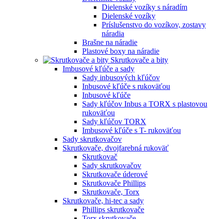
Dielenské vozíky s náradím
Dielenské vozíky
Príslušenstvo do vozíkov, zostavy
náradia
Brašne na náradie
Plastové boxy na náradie
Skrutkovače a bity
Imbusové kľúče a sady
Sady inbusových kľúčov
Inbusové kľúče s rukoväťou
Inbusové kľúče
Sady kľúčov Inbus a TORX s plastovou
rukoväťou
Sady kľúčov TORX
Imbusové kľúče s T- rukoväťou
Sady skrutkovačov
Skrutkovače, dvojfarebná rukoväť
Skrutkovač
Sady skrutkovačov
Skrutkovače úderové
Skrutkovače Phillips
Skrutkovače, Torx
Skrutkovače, hi-tec a sady
Phillips skrutkovače
Torx skrutkovače