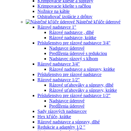
Krimpovacie kliešte a súpravy
Krimpovacie kliešte s račňou
Nožnice na káble
Odstraňovač izolácie z drôtov
Nástrčné kľúče úderové
Rázové nadstavce 1"
Rázové nadstavce , dlhé
Rázové nadstavce, krátke
Príslušenstvo pre rázové nadstavce 3/4"
Nadstavce úderové
Predĺženia úderové s redukciou
Nadstavec rázový s kĺbom
Rázové nadstavce 3/4"
Rázové nadstavce a súpravy, krátke
Príslušenstvo pre rázové nadstavce
Rázové nadstavce 1/2"
Rázové uťahováky a súpravy, dlhé
Rázové uťahováky a súpravy, krátke
Príslušenstvo pre rázové nadstavce 1/2"
Nadstavce úderové
Predĺženia úderové
Sady rázových nadstavcov
Hex kľúče, krátke
Rázové nadstavce a súpravy, dlhé
Redukcie a adaptéry 1/2 "