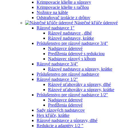
Krimpovacie kliešte a súpravy
Krimpovacie kliešte s račňou
Nožnice na káble
Odstraňovač izolácie z drôtov
Nástrčné kľúče úderové
Rázové nadstavce 1"
Rázové nadstavce , dlhé
Rázové nadstavce, krátke
Príslušenstvo pre rázové nadstavce 3/4"
Nadstavce úderové
Predĺženia úderové s redukciou
Nadstavec rázový s kĺbom
Rázové nadstavce 3/4"
Rázové nadstavce a súpravy, krátke
Príslušenstvo pre rázové nadstavce
Rázové nadstavce 1/2"
Rázové uťahováky a súpravy, dlhé
Rázové uťahováky a súpravy, krátke
Príslušenstvo pre rázové nadstavce 1/2"
Nadstavce úderové
Predĺženia úderové
Sady rázových nadstavcov
Hex kľúče, krátke
Rázové nadstavce a súpravy, dlhé
Redukcie a adaptéry 1/2 "