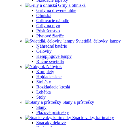
Skladacie lopatky
Grily a ohniská
Grily na drevené uhlie
Ohniská
Grilovacie náradie
Grily na plyn
Príslušenstvo
Plynové žiariče
Svietidlá, čelovky, lampy
Náhradné batérie
Čelovky
Kempingové lampy
Ručné svietidlá
Nábytok
Komplety
Hojdacie siete
Stoličky
Rozkladacie kreslá
Lehátka
Stoly
Stany a prístrešky
Stany
Plážové prístrešky
Spacie vaky, karimatky
Spacáky dekové