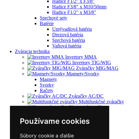
Hadice F1/2" x F3/8"
Hadice F3/8" x M10/50mm
Hadice F1/2" x M3/8"
Sprchové sety
Batérie
Umývadlová batéria
Drezová batéria
Sprchová batéria
Vaňová batéria
Zváracia technika
Invertory MMA
Invertory TIG/WIG
Zváračky MIG/MAG
Magnety/Svorky
Magnety
Svorky
Račety
Zváračky AC/DC
Multifunkčné zváračky
Plazmové rezačky
Príslušenstvo
Redukčný ventil
Používame cookies
Vozíky
Kufríky
Zváracie horáky
Súbory cookie a ďalšie