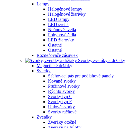
Lampy
Halogénové lampy
Halogénové žiarivky
LED lampy
LED svetlá
Neónové svetlá
Pohybové čidlá
LED žiarovky
Ostatné
Ostatné
Rozdeľovače zásuviek
Svorky, zveráky a držiaky
Magnetické držiaky
Svierky
Sťahovací pás pre podlahové panely
Kované svorky
Pružinové svorky
Rýchlo-svorky
Svorky typ C
Svorky typ F
Uhlové svorky
Svorky račňové
Zveráky
Zveráky otočné
Zveráky na trúbky