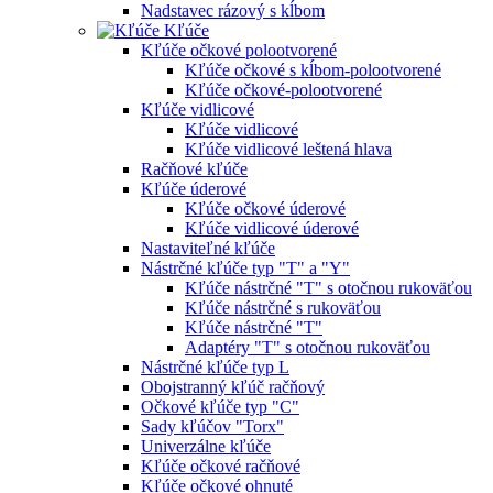
Nadstavec rázový s kĺbom
Kľúče
Kľúče očkové polootvorené
Kľúče očkové s kĺbom-polootvorené
Kľúče očkové-polootvorené
Kľúče vidlicové
Kľúče vidlicové
Kľúče vidlicové leštená hlava
Račňové kľúče
Kľúče úderové
Kľúče očkové úderové
Kľúče vidlicové úderové
Nastaviteľné kľúče
Nástrčné kľúče typ "T" a "Y"
Kľúče nástrčné "T" s otočnou rukoväťou
Kľúče nástrčné s rukoväťou
Kľúče nástrčné "T"
Adaptéry "T" s otočnou rukoväťou
Nástrčné kľúče typ L
Obojstranný kľúč račňový
Očkové kľúče typ "C"
Sady kľúčov "Torx"
Univerzálne kľúče
Kľúče očkové račňové
Kľúče očkové ohnuté