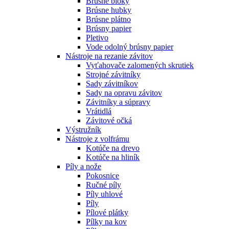
Brúsne bloky
Brúsne hubky
Brúsne plátno
Brúsny papier
Pletivo
Vode odolný brúsny papier
Nástroje na rezanie závitov
Vyťahovače zalomených skrutiek
Strojné závitníky
Sady závitníkov
Sady na opravu závitov
Závitníky a súpravy
Vrátidlá
Závitové očká
Výstružník
Nástroje z volfrámu
Kotúče na drevo
Kotúče na hliník
Píly a nože
Pokosnice
Ručné píly
Píly uhlové
Píly
Pílové plátky
Pílky na kov