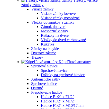
Trezory, visiace
zámky, zámky
Visiace zámky
Visiace zámky kovové
Visiace zámky mosadzné
Vložky do zámkov a zámky
Zámok do dverí
Mosadzné vložky
Retiazky na dvere
Vložky do dverí chrómované
Kukátka
Zámky na bicykle
Dverové zástrče
Trezory
Kúpeľňové armatúry
Sprchové hlavice
Sprchové hlavice
Držiaky na sprchové hlavice
Automatické zátky
Sprchové hadice
Ostatné
Prepojovacie hadice
Hadice F1/2" x F1/2"
Hadice F1/2" x M1/2"
Hadice F1/2" x M10/17mm