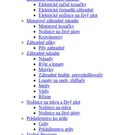
Elektrické ručné kosačky
Elektrické čerpadlá záhradné
Elektrické nožnice na živý plot
Motorové záhradné náradie
Motorové kosačky
Nožnice na živé ploty
Krovinorezy
Záhradné pílky
Píly záhradné
Záhradné náradie
Násady
Rýle a lopaty
Motyky
Záhradné hrable, prevzdušňovače
Lopaty na sneh, zhŕňače
Metly
Vidly
Rôzne
Nožnice na trávu a živý plot
Nožnice na trávu
Nožnice na živé ploty
Príslušenstvo ku grilu
Grily
Príslušenstvo grily
Vodný Program