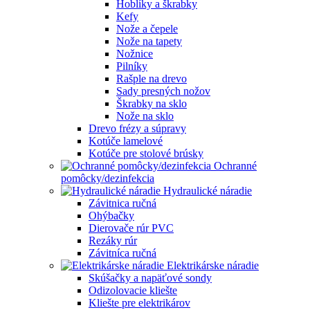
Hoblíky a škrabky
Kefy
Nože a čepele
Nože na tapety
Nožnice
Pilníky
Rašple na drevo
Sady presných nožov
Škrabky na sklo
Nože na sklo
Drevo frézy a súpravy
Kotúče lamelové
Kotúče pre stolové brúsky
Ochranné
pomôcky/dezinfekcia
Hydraulické náradie
Závitnica ručná
Ohýbačky
Dierovače rúr PVC
Rezáky rúr
Závitníca ručná
Elektrikárske náradie
Skúšačky a napäťové sondy
Odizolovacie kliešte
Kliešte pre elektrikárov