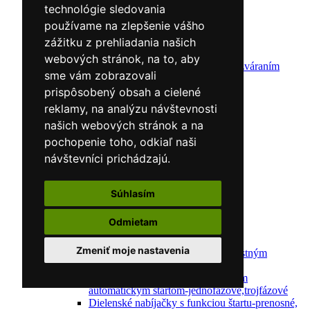
Zváracie masky
technológie sledovania
Zváracie káble
používame na zlepšenie vášho
Zváracie drôty
CNC rezacie stroje
zážitku z prehliadania našich
Elektródy
webových stránok, na to, aby
Ochrana pred zváraním
sme vám zobrazovali
Predohrev / Žíhanie
Polohovacie systémy
prispôsobený obsah a cielené
Indukčný ohrev
reklamy, na analýzu návštevnosti
Auto náradie a vybavenie servisov
našich webových stránok a na
Lakernícke stojany
Nabíjačky a testery
pochopenie toho, odkiaľ naši
Navijaky
návštevníci prichádzajú.
Navijaky ručné
Navijaky elektrické
Reťazové kladkostroje
Súhlasím
Náradie pre uloženie brzdového systému
Nástroje pre autookná
Odmietam
Nabíjačky/Štartéry
Automatické nabíjačky
Zmeniť moje nastavenia
Automatické nabíjačky s bezpečnostným
automatickým štartom
Nabíjačky/Štartéry s bezpečnostným
automatickým štartom-jednofázové,trojfázové
Dielenské nabíjačky s funkciou štartu-prenosné,