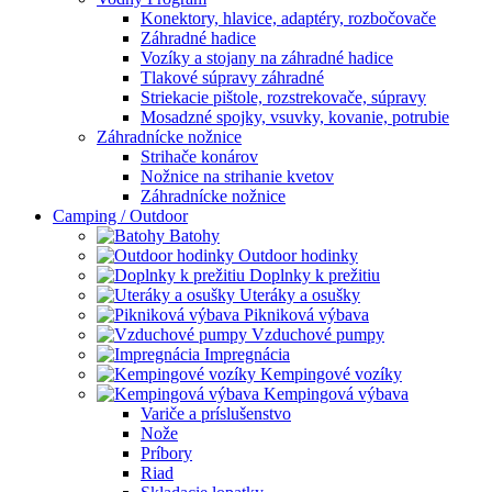
Konektory, hlavice, adaptéry, rozbočovače
Záhradné hadice
Vozíky a stojany na záhradné hadice
Tlakové súpravy záhradné
Striekacie pištole, rozstrekovače, súpravy
Mosadzné spojky, vsuvky, kovanie, potrubie
Záhradnícke nožnice
Strihače konárov
Nožnice na strihanie kvetov
Záhradnícke nožnice
Camping / Outdoor
Batohy
Outdoor hodinky
Doplnky k prežitiu
Uteráky a osušky
Pikniková výbava
Vzduchové pumpy
Impregnácia
Kempingové vozíky
Kempingová výbava
Variče a príslušenstvo
Nože
Príbory
Riad