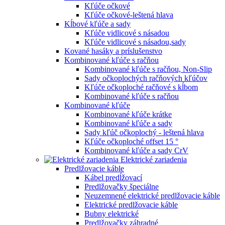
Kľúče očkové
Kľúče očkové-leštená hlava
Kĺbové kľúče a sady
Kľúče vidlicové s násadou
Kľúče vidlicové s násadou,sady
Kované hasáky a príslušenstvo
Kombinované kľúče s račňou
Kombinované kľúče s račňou, Non-Slip
Sady očkoplochých račňových kľúčov
Kľúče očkoploché račňové s kĺbom
Kombinované kľúče s račňou
Kombinované kľúče
Kombinované kľúče krátke
Kombinované kľúče a sady
Sady kľúč očkoplochý - leštená hlava
Kľúče očkoploché offset 15 °
Kombinované kľúče a sady CrV
Elektrické zariadenia
Predlžovacie káble
Kábel predĺžovací
Predlžovačky špeciálne
Neuzemnené elektrické predlžovacie káble
Elektrické predlžovacie káble
Bubny elektrické
Predlžovačky záhradné