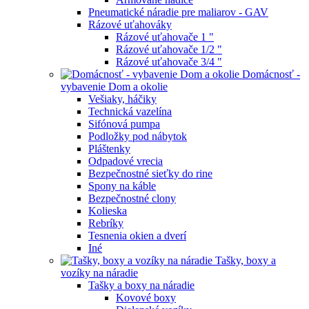
Pneumatické náradie pre maliarov - GAV
Rázové uťahováky
Rázové uťahovače 1 "
Rázové uťahovače 1/2 "
Rázové uťahovače 3/4 "
Domácnosť -
vybavenie Dom a okolie
Vešiaky, háčiky
Technická vazelína
Sifónová pumpa
Podložky pod nábytok
Pláštenky
Odpadové vrecia
Bezpečnostné sieťky do rine
Spony na káble
Bezpečnostné clony
Kolieska
Rebríky
Tesnenia okien a dverí
Iné
Tašky, boxy a
vozíky na náradie
Tašky a boxy na náradie
Kovové boxy