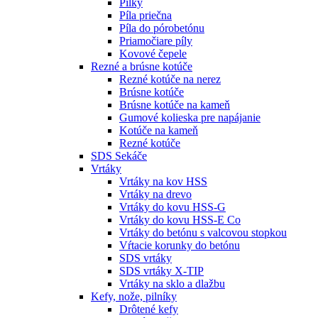
Pílky
Píla priečna
Píla do pórobetónu
Priamočiare píly
Kovové čepele
Rezné a brúsne kotúče
Rezné kotúče na nerez
Brúsne kotúče
Brúsne kotúče na kameň
Gumové kolieska pre napájanie
Kotúče na kameň
Rezné kotúče
SDS Sekáče
Vrtáky
Vrtáky na kov HSS
Vrtáky na drevo
Vrtáky do kovu HSS-G
Vrtáky do kovu HSS-E Co
Vrtáky do betónu s valcovou stopkou
Vŕtacie korunky do betónu
SDS vrtáky
SDS vrtáky X-TIP
Vrtáky na sklo a dlažbu
Kefy, nože, pilníky
Drôtené kefy