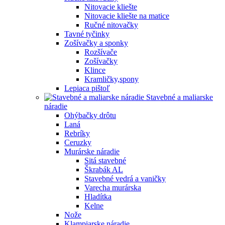
Nitovacie kliešte
Nitovacie kliešte na matice
Ručné nitovačky
Tavné tyčinky
Zošívačky a sponky
Rozšívače
Zošívačky
Klince
Kramličky,spony
Lepiaca pištoľ
Stavebné a maliarske
náradie
Ohýbačky drôtu
Laná
Rebríky
Ceruzky
Murárske náradie
Sitá stavebné
Škrabák AL
Stavebné vedrá a vaničky
Varecha murárska
Hladítka
Kelne
Nože
Klampiarske náradie