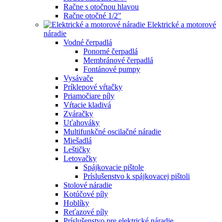
Račne s otočnou hlavou
Račne otočné 1/2"
Elektrické a motorové
náradie
Vodné čerpadlá
Ponorné čerpadlá
Membránové čerpadlá
Fontánové pumpy
Vysávače
Príklepové vŕtačky
Priamočiare píly
Vŕtacie kladivá
Zváračky
Uťahováky
Multifunkčné oscilačné náradie
Miešadlá
Leštičky
Letovačky
Spájkovacie pištole
Príslušenstvo k spájkovacej pištoli
Stolové náradie
Kotúčové píly
Hoblíky
Reťazové píly
Príslušenstvo pre elektrické náradie