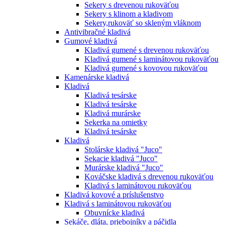
Sekery s drevenou rukoväťou
Sekery s klinom a kladivom
Sekery,rukoväť so skleným vláknom
Antivibračné kladivá
Gumové kladivá
Kladivá gumené s drevenou rukoväťou
Kladivá gumené s laminátovou rukoväťou
Kladivá gumené s kovovou rukoväťou
Kamenárske kladivá
Kladivá
Kladivá tesárske
Kladivá tesárske
Kladivá murárske
Sekerka na omietky
Kladivá tesárske
Kladivá
Stolárske kladivá "Juco"
Sekacie kladivá "Juco"
Murárske kladivá "Juco"
Kováčske kladivá s drevenou rukoväťou
Kladivá s laminátovou rukoväťou
Kladivá kovové a príslušenstvo
Kladivá s laminátovou rukoväťou
Obuvnícke kladivá
Sekáče, dláta, priebojníky a páčidla