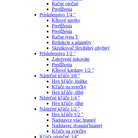
Račne otočné
Predĺženia
Príslušenstvo 1/4 "
Kĺbové spojky
Predĺženia
Predĺženia
Račne typu T
Redukcie a adaptéry
Skrutkovač flexibilný,ohybný
Príslušenstvo 1/2 "
Zakrivené rukoväte
Predĺženia
Kĺbové kardany 1/2 "
Nástrčné kľúče 3/8 "
Hex kľúče, krátke
Kľúče na sviečky
Hex kľúče, dlhé
Nástrčné kľúče 1/4 "
Hex kľúče, dlhé
Nástrčné kľúče 1/2 "
Hex kľúče 1/2 "
Nadstavce viac hranný
Nadstavec dvanásťhranný
Kľúče na sviečky
Kľúče nástrčné 3/4"