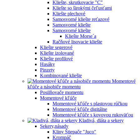
Kliešte, skrutkovacie "C"
Kliešte so širokými čeľusťami
Kliešte plechové
Samosvorné kliešte reťazové
Samosvorné kliešte
Samosvorné kliešte
Kliešte Morse´a
Račňové lisovacie kliešte
Kliešte segerové
Kliešte izolované
Kliešte profilové
Hasáky
Pinzety
Kombinované kliešte
Momentové
kľúče a násobiče momentu
Posilňovače momentu
Momentové kľúče
Momentové kľúče s plastovou rúčkou
Momentové kľúče digitálne
Momentové kľúče s kovovou rukoväťou
Kladivá, dláta a sekery
Sekery,násady
Kliny Štiepače "Juco"
Krompáč