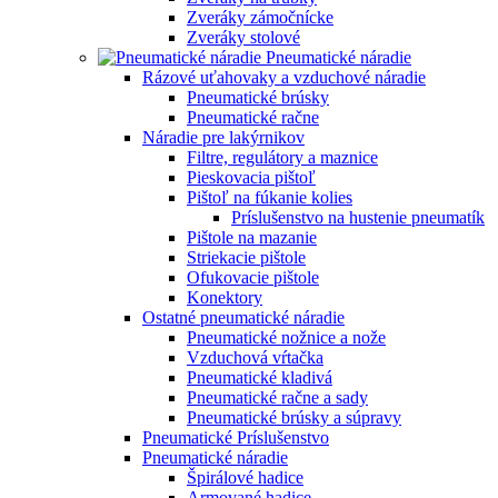
Zveráky zámočnícke
Zveráky stolové
Pneumatické náradie
Rázové uťahovaky a vzduchové náradie
Pneumatické brúsky
Pneumatické račne
Náradie pre lakýrnikov
Filtre, regulátory a maznice
Pieskovacia pištoľ
Pištoľ na fúkanie kolies
Príslušenstvo na hustenie pneumatík
Pištole na mazanie
Striekacie pištole
Ofukovacie pištole
Konektory
Ostatné pneumatické náradie
Pneumatické nožnice a nože
Vzduchová vŕtačka
Pneumatické kladivá
Pneumatické račne a sady
Pneumatické brúsky a súpravy
Pneumatické Príslušenstvo
Pneumatické náradie
Špirálové hadice
Armované hadice