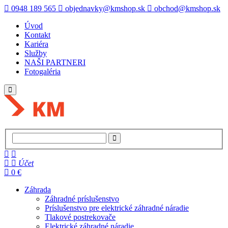
0948 189 565
objednavky@kmshop.sk
obchod@kmshop.sk
Úvod
Kontakt
Kariéra
Služby
NAŠI PARTNERI
Fotogaléria
Účet
0 €
Záhrada
Záhradné príslušenstvo
Príslušenstvo pre elektrické záhradné náradie
Tlakové postrekovače
Elektrické záhradné náradie