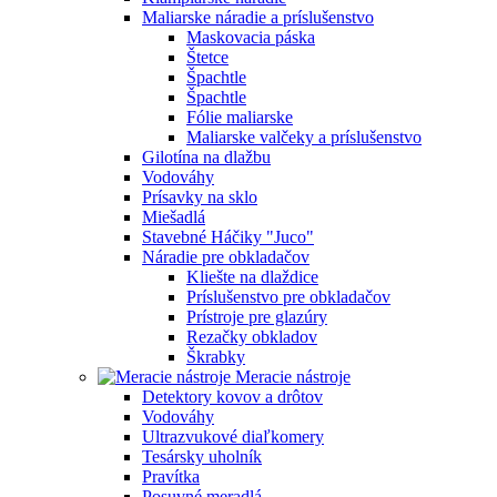
Maliarske náradie a príslušenstvo
Maskovacia páska
Štetce
Špachtle
Špachtle
Fólie maliarske
Maliarske valčeky a príslušenstvo
Gilotína na dlažbu
Vodováhy
Prísavky na sklo
Miešadlá
Stavebné Háčiky "Juco"
Náradie pre obkladačov
Kliešte na dlaždice
Príslušenstvo pre obkladačov
Prístroje pre glazúry
Rezačky obkladov
Škrabky
Meracie nástroje
Detektory kovov a drôtov
Vodováhy
Ultrazvukové diaľkomery
Tesársky uholník
Pravítka
Posuvné meradlá