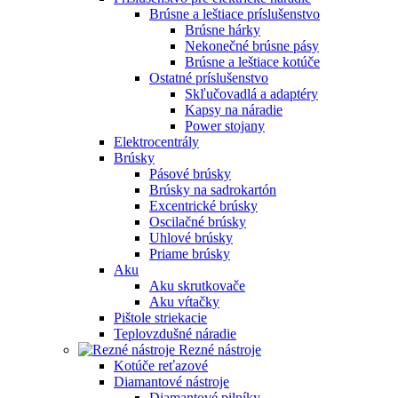
Brúsne a leštiace príslušenstvo
Brúsne hárky
Nekonečné brúsne pásy
Brúsne a leštiace kotúče
Ostatné príslušenstvo
Skľučovadlá a adaptéry
Kapsy na náradie
Power stojany
Elektrocentrály
Brúsky
Pásové brúsky
Brúsky na sadrokartón
Excentrické brúsky
Oscilačné brúsky
Uhlové brúsky
Priame brúsky
Aku
Aku skrutkovače
Aku vŕtačky
Pištole striekacie
Teplovzdušné náradie
Rezné nástroje
Kotúče reťazové
Diamantové nástroje
Diamantové pilníky