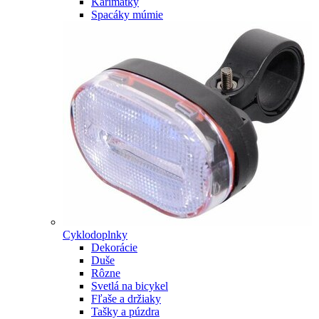
Karimatky
Spacáky múmie
Cyklodoplnky
Dekorácie
Duše
Rôzne
Svetlá na bicykel
Fľaše a držiaky
Tašky a púzdra