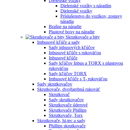
Dielenské vozíky
Dielenské vozíky s náradím
Dielenské vozíky
Príslušenstvo do vozíkov, zostavy
náradia
Brašne na náradie
Plastové boxy na náradie
Skrutkovače a bity
Imbusové kľúče a sady
Sady inbusových kľúčov
Inbusové kľúče s rukoväťou
Inbusové kľúče
Sady kľúčov Inbus a TORX s plastovou
rukoväťou
Sady kľúčov TORX
Imbusové kľúče s T- rukoväťou
Sady skrutkovačov
Skrutkovače, dvojfarebná rukoväť
Skrutkovač
Sady skrutkovačov
Skrutkovače úderové
Skrutkovače Phillips
Skrutkovače, Torx
Skrutkovače, hi-tec a sady
Phillips skrutkovače