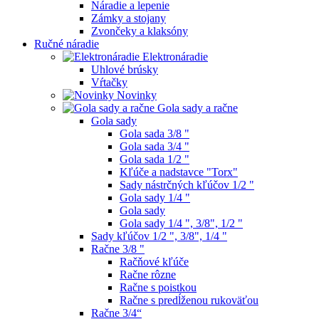
Náradie a lepenie
Zámky a stojany
Zvončeky a klaksóny
Ručné náradie
Elektronáradie
Uhlové brúsky
Vŕtačky
Novinky
Gola sady a račne
Gola sady
Gola sada 3/8 "
Gola sada 3/4 "
Gola sada 1/2 "
Kľúče a nadstavce "Torx"
Sady nástrčných kľúčov 1/2 "
Gola sady 1/4 "
Gola sady
Gola sady 1/4 ", 3/8", 1/2 "
Sady kľúčov 1/2 ", 3/8", 1/4 "
Račne 3/8 "
Račňové kľúče
Račne rôzne
Račne s poistkou
Račne s predĺženou rukoväťou
Račne 3/4“