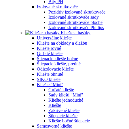
Bity PH
Izolované skrutkovače
Pozidriv izolované skrutkovače
Izolované skrutkovače sady
Izolované skrutkovače ploché
Izolované skrutkovače Phillips
Kliešte a hasáky
Univerzálne kliešte
Kliešte na obklady a dlažbu
Kliešte rovné
Guľaté kliešte
Štiepacie kliešte bočné
Štiepacie kliešte, predné
Odizolovacie kliešte
Kliešte ohnuté
SIKO kliešte
Kliešte "Mini"
Guľaté kliešte
Sady klieští "Mini"
Kliešte jednoduché
Kliešte
Zakrivené kliešte
Štiepacie kliešte
Kliešte bočné štiepacie
Samosvorné kliešte