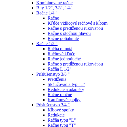
Kombinované račne
Bity 1/2", 3/8", 1/4"
Račne 1/4 "
Račne
Kľúče vidlicové račňové s kĺbom
Račne s predĺženou rukoväťou
Račne s otočnou hlavou
Račne potiahnuté
Račne 1/2 "
Račňa ohnutá
Račňové kľúče
Račne jednoduché
Račne s predĺženou rukoväťou
Račňa L 1/2"
Príslušenstvo 3/8 "
Predĺženia
Skľučovadla typ "T"
Redukcie a adaptéry
Račne otočné
Kardánové spojky
Príslušenstvo 3/4 "
Kĺbové spojky
Redukcie
Račňa typu "L"
Račne typu "T"