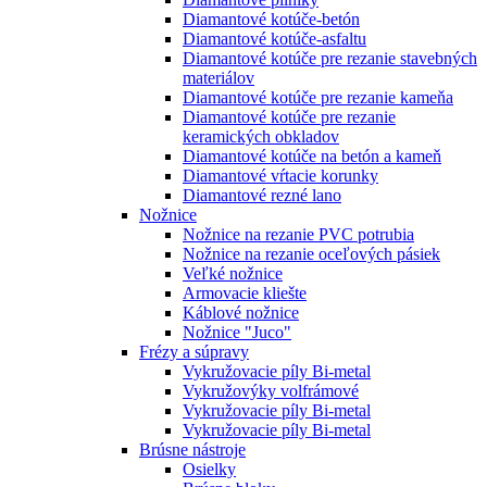
Diamantové kotúče-betón
Diamantové kotúče-asfaltu
Diamantové kotúče pre rezanie stavebných
materiálov
Diamantové kotúče pre rezanie kameňa
Diamantové kotúče pre rezanie
keramických obkladov
Diamantové kotúče na betón a kameň
Diamantové vŕtacie korunky
Diamantové rezné lano
Nožnice
Nožnice na rezanie PVC potrubia
Nožnice na rezanie oceľových pásiek
Veľké nožnice
Armovacie kliešte
Káblové nožnice
Nožnice "Juco"
Frézy a súpravy
Vykružovacie píly Bi-metal
Vykružovýky volfrámové
Vykružovacie píly Bi-metal
Vykružovacie píly Bi-metal
Brúsne nástroje
Osielky