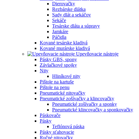
Dierovačky
Rezbárske dlátka
Sady dlát a sekáčov
Sekáče
Tesárske dláta a súpravy
Jamkáre
Páčidla
Kované tesárske kladivá
Kované murárske kladivá
Upevňovacie nástroje
Pásky GBS, spony
Závlačkové spojky
Nity
Hliníkové nity
Pištole na kartuše
Pištole na penu
Pneumatické nitovačky
Pneumatické zošívačky a klincovačky
Pneumatické zošívačky a sponky
Pneumatické klincovačky a sponkovačky
Páskovače
Pásky
Teflónová páska
Pásky sťahovacie
Ručné nitovačky