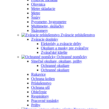
Olovnica
Metre skladacie
Metre
Šnúry
Pyrometre, hygrometre
Multimetre, skúšačky
Škáromery
Zváracie príslušenstvo
Zváracie doplnky
Elektródy a zváracie drôty
Okuliare a masky pre zváračov
Zváračské kliešte
Ochranné pomôcky
Slnečné okuliare, okuliare, prilby
Ochranné okuliare
Ochranné okuliare
Rukavice
Ochrana kolien
Príslušenstvo
Ochrana uší
Oblečenie
Respirátory
Pracovné topánky
Prilby