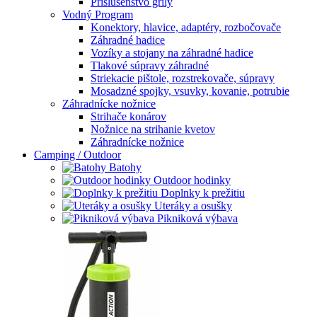
Príslušenstvo grily
Vodný Program
Konektory, hlavice, adaptéry, rozbočovače
Záhradné hadice
Vozíky a stojany na záhradné hadice
Tlakové súpravy záhradné
Striekacie pištole, rozstrekovače, súpravy
Mosadzné spojky, vsuvky, kovanie, potrubie
Záhradnícke nožnice
Strihače konárov
Nožnice na strihanie kvetov
Záhradnícke nožnice
Camping / Outdoor
Batohy
Outdoor hodinky
Doplnky k prežitiu
Uteráky a osušky
Pikniková výbava