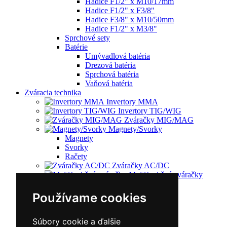
Hadice F1/2" x M10/17mm
Hadice F1/2" x F3/8"
Hadice F3/8" x M10/50mm
Hadice F1/2" x M3/8"
Sprchové sety
Batérie
Umývadlová batéria
Drezová batéria
Sprchová batéria
Vaňová batéria
Zváracia technika
Invertory MMA
Invertory TIG/WIG
Zváračky MIG/MAG
Magnety/Svorky
Magnety
Svorky
Račety
Zváračky AC/DC
Multifunkčné zváračky
Plazmové rezačky
Príslušenstvo
Používame cookies
Redukčný ventil
Vozíky
Kufríky
Súbory cookie a ďalšie