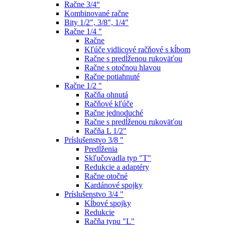
Račne 3/4“
Kombinované račne
Bity 1/2", 3/8", 1/4"
Račne 1/4 "
Račne
Kľúče vidlicové račňové s kĺbom
Račne s predĺženou rukoväťou
Račne s otočnou hlavou
Račne potiahnuté
Račne 1/2 "
Račňa ohnutá
Račňové kľúče
Račne jednoduché
Račne s predĺženou rukoväťou
Račňa L 1/2"
Príslušenstvo 3/8 "
Predĺženia
Skľučovadla typ "T"
Redukcie a adaptéry
Račne otočné
Kardánové spojky
Príslušenstvo 3/4 "
Kĺbové spojky
Redukcie
Račňa typu "L"