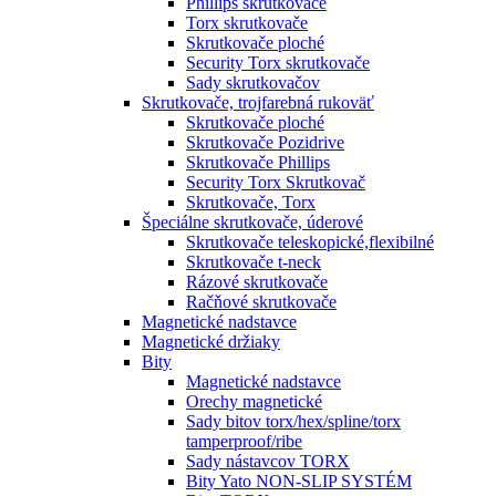
Phillips skrutkovače
Torx skrutkovače
Skrutkovače ploché
Security Torx skrutkovače
Sady skrutkovačov
Skrutkovače, trojfarebná rukoväť
Skrutkovače ploché
Skrutkovače Pozidrive
Skrutkovače Phillips
Security Torx Skrutkovač
Skrutkovače, Torx
Špeciálne skrutkovače, úderové
Skrutkovače teleskopické,flexibilné
Skrutkovače t-neck
Rázové skrutkovače
Račňové skrutkovače
Magnetické nadstavce
Magnetické držiaky
Bity
Magnetické nadstavce
Orechy magnetické
Sady bitov torx/hex/spline/torx
tamperproof/ribe
Sady nástavcov TORX
Bity Yato NON-SLIP SYSTÉM