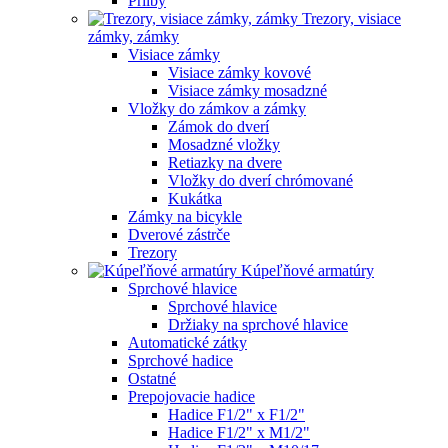
Prilby
Trezory, visiace
zámky, zámky
Visiace zámky
Visiace zámky kovové
Visiace zámky mosadzné
Vložky do zámkov a zámky
Zámok do dverí
Mosadzné vložky
Retiazky na dvere
Vložky do dverí chrómované
Kukátka
Zámky na bicykle
Dverové zástrče
Trezory
Kúpeľňové armatúry
Sprchové hlavice
Sprchové hlavice
Držiaky na sprchové hlavice
Automatické zátky
Sprchové hadice
Ostatné
Prepojovacie hadice
Hadice F1/2" x F1/2"
Hadice F1/2" x M1/2"