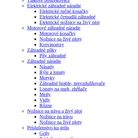
Tlakové postrekovače
Elektrické záhradné náradie
Elektrické ručné kosačky
Elektrické čerpadlá záhradné
Elektrické nožnice na živý plot
Motorové záhradné náradie
Motorové kosačky
Nožnice na živé ploty
Krovinorezy
Záhradné pílky
Píly záhradné
Záhradné náradie
Násady
Rýle a lopaty
Motyky
Záhradné hrable, prevzdušňovače
Lopaty na sneh, zhŕňače
Metly
Vidly
Rôzne
Nožnice na trávu a živý plot
Nožnice na trávu
Nožnice na živé ploty
Príslušenstvo ku grilu
Grily