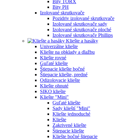
Bity TORX
Bity PH
Izolované skrutkovače
Pozidriv izolované skrutkovače
Izolované skrutkovače sady
Izolované skrutkovače ploché
Izolované skrutkovače Phillips
Kliešte a hasáky
Univerzálne kliešte
Kliešte na obklady a dlažbu
Kliešte rovné
Guľaté kliešte
Štiepacie kliešte bočné
Štiepacie kliešte, predné
Odizolovacie kliešte
Kliešte ohnuté
SIKO kliešte
Kliešte "Mini"
Guľaté kliešte
Sady klieští "Mini"
Kliešte jednoduché
Kliešte
Zakrivené kliešte
Štiepacie kliešte
Kliešte bočné štiepacie