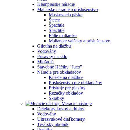
Klampiarske náradie
Maliarske náradie a príslušenstvo
Maskovacia páska
Štetce
Špachtle
Špachtle
Fólie maliarske
Maliarske valčeky a príslušenstvo
Gilotína na dlažbu
Vodováhy
Prísavky na sklo
Miešadlá
Stavebné Háčiky "Juco"
Náradie pre obkladačov
Kliešte na dlaždice
Príslušenstvo pre obkladačov
Prístroje pre glazúry
Rezačky obkladov
Škrabky
Meracie nástroje
Detektory kovov a drôtov
Vodováhy
Ultrazvukové diaľkomery
Tesársky uholník
Pravítka