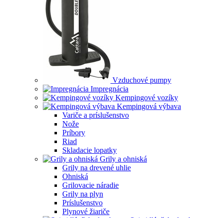
Vzduchové pumpy
Impregnácia
Kempingové vozíky
Kempingová výbava
Variče a príslušenstvo
Nože
Príbory
Riad
Skladacie lopatky
Grily a ohniská
Grily na drevené uhlie
Ohniská
Grilovacie náradie
Grily na plyn
Príslušenstvo
Plynové žiariče