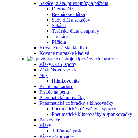
Sekáče, dláta, priebojníky a páčidla
Dierovačky
Rezbárske dlátka
Sady dlát a sekáčov
Sekáče
Tesárske dláta a súpravy
Jamkáre
Páčidla
Kované tesárske kladivá
Kované murárske kladivá
Upevňovacie nástroje
Pásky GBS, spony
Závlačkové spojky
Nity
Hliníkové nity
Pištole na kartuše
Pištole na penu
Pneumatické nitovačky
Pneumatické zošívačky a klincovačky
Pneumatické zošívačky a sponky
Pneumatické klincovačky a sponkovačky
Páskovače
Pásky
Teflónová páska
Pásky sťahovacie