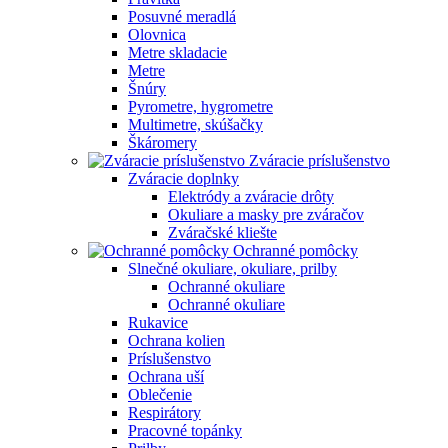
Posuvné meradlá
Olovnica
Metre skladacie
Metre
Šnúry
Pyrometre, hygrometre
Multimetre, skúšačky
Škáromery
Zváracie príslušenstvo
Zváracie doplnky
Elektródy a zváracie drôty
Okuliare a masky pre zváračov
Zváračské kliešte
Ochranné pomôcky
Slnečné okuliare, okuliare, prilby
Ochranné okuliare
Ochranné okuliare
Rukavice
Ochrana kolien
Príslušenstvo
Ochrana uší
Oblečenie
Respirátory
Pracovné topánky