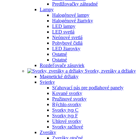
Predlžovačky záhradné
Lampy
Halogénové lampy
Halogénové žiarivky
LED lampy
LED svetlá
Neónové svetlá
Pohybové čidlá
LED žiarovky
Ostatné
Ostatné
Rozdeľovače zásuviek
Svorky, zveráky a držiaky
Magnetické držiaky
Svierky
Sťahovací pás pre podlahové panely
Kované svorky
Pružinové svorky
Rýchlo-svorky
Svorky typ C
Svorky typ F
Uhlové svorky
Svorky račňové
Zveráky
Zveráky otočné