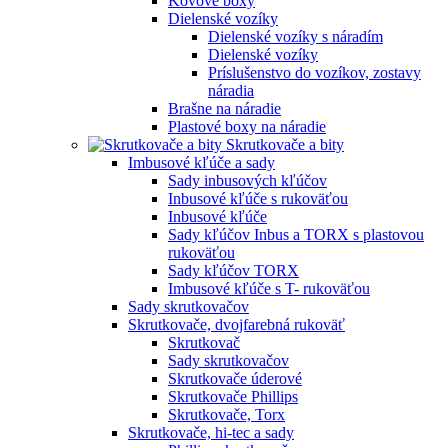
Kovové boxy
Dielenské vozíky
Dielenské vozíky s náradím
Dielenské vozíky
Príslušenstvo do vozíkov, zostavy
náradia
Brašne na náradie
Plastové boxy na náradie
Skrutkovače a bity
Imbusové kľúče a sady
Sady inbusových kľúčov
Inbusové kľúče s rukoväťou
Inbusové kľúče
Sady kľúčov Inbus a TORX s plastovou
rukoväťou
Sady kľúčov TORX
Imbusové kľúče s T- rukoväťou
Sady skrutkovačov
Skrutkovače, dvojfarebná rukoväť
Skrutkovač
Sady skrutkovačov
Skrutkovače úderové
Skrutkovače Phillips
Skrutkovače, Torx
Skrutkovače, hi-tec a sady