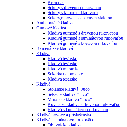
Krompáč
Sekery s drevenou rukoväťou
Sekery s klinom a kladivom
Sekery,rukoväť so skleným vláknom
Antivibračné kladivá
Gumové kladivá
Kladivá gumené s drevenou rukoväťou
Kladivá gumené s laminátovou rukoväťou
Kladivá gumené s kovovou rukoväťou
Kamenárske kladivá
Kladivá
Kladivá tesárske
Kladivá tesárske
Kladivá murárske
Sekerka na omietky
Kladivá tesárske
Kladivá
Stolárske kladivá "Juco"
Sekacie kladivá "Juco"
Murárske kladivá "Juco"
Kováčske kladivá s drevenou rukoväťou
Kladivá s laminátovou rukoväťou
Kladivá kovové a príslušenstvo
Kladivá s laminátovou rukoväťou
Obuvnícke kladivá