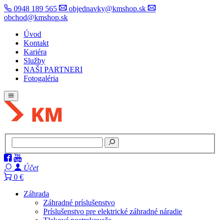
0948 189 565
objednavky@kmshop.sk
obchod@kmshop.sk
Úvod
Kontakt
Kariéra
Služby
NAŠI PARTNERI
Fotogaléria
Účet
0 €
Záhrada
Záhradné príslušenstvo
Príslušenstvo pre elektrické záhradné náradie