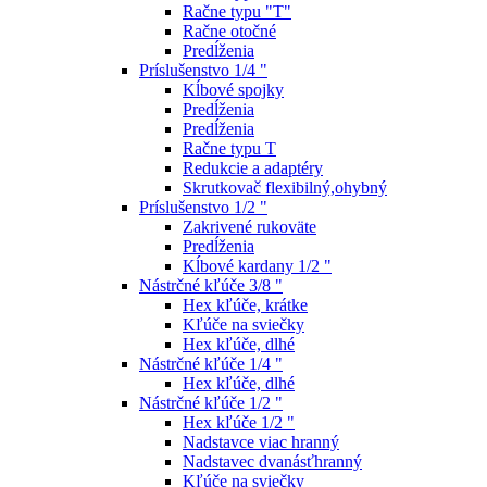
Račne typu "T"
Račne otočné
Predĺženia
Príslušenstvo 1/4 "
Kĺbové spojky
Predĺženia
Predĺženia
Račne typu T
Redukcie a adaptéry
Skrutkovač flexibilný,ohybný
Príslušenstvo 1/2 "
Zakrivené rukoväte
Predĺženia
Kĺbové kardany 1/2 "
Nástrčné kľúče 3/8 "
Hex kľúče, krátke
Kľúče na sviečky
Hex kľúče, dlhé
Nástrčné kľúče 1/4 "
Hex kľúče, dlhé
Nástrčné kľúče 1/2 "
Hex kľúče 1/2 "
Nadstavce viac hranný
Nadstavec dvanásťhranný
Kľúče na sviečky