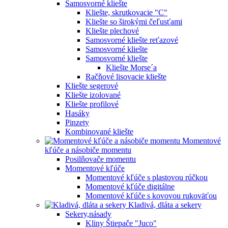
Samosvorné kliešte
Kliešte, skrutkovacie "C"
Kliešte so širokými čeľusťami
Kliešte plechové
Samosvorné kliešte reťazové
Samosvorné kliešte
Samosvorné kliešte
Kliešte Morse´a
Račňové lisovacie kliešte
Kliešte segerové
Kliešte izolované
Kliešte profilové
Hasáky
Pinzety
Kombinované kliešte
Momentové
kľúče a násobiče momentu
Posilňovače momentu
Momentové kľúče
Momentové kľúče s plastovou rúčkou
Momentové kľúče digitálne
Momentové kľúče s kovovou rukoväťou
Kladivá, dláta a sekery
Sekery,násady
Kliny Štiepače "Juco"