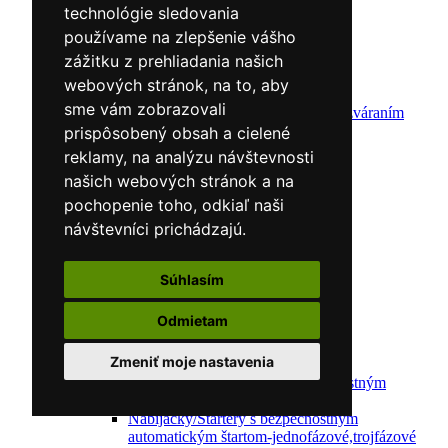
Zváracie horáky
technológie sledovania
Zváracie masky
používame na zlepšenie vášho
Zváracie káble
Zváracie drôty
zážitku z prehliadania našich
CNC rezacie stroje
webových stránok, na to, aby
Elektródy
sme vám zobrazovali
Ochrana pred zváraním
Predohrev / Žíhanie
prispôsobený obsah a cielené
Polohovacie systémy
reklamy, na analýzu návštevnosti
Indukčný ohrev
našich webových stránok a na
Auto náradie a vybavenie servisov
Lakernícke stojany
pochopenie toho, odkiaľ naši
Nabíjačky a testery
návštevníci prichádzajú.
Navijaky
Navijaky ručné
Navijaky elektrické
Súhlasím
Reťazové kladkostroje
Náradie pre uloženie brzdového systému
Odmietam
Nástroje pre autookná
Nabíjačky/Štartéry
Zmeniť moje nastavenia
Automatické nabíjačky
Automatické nabíjačky s bezpečnostným
automatickým štartom
Nabíjačky/Štartéry s bezpečnostným
automatickým štartom-jednofázové,trojfázové