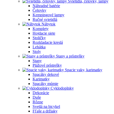
Svietidlá, čelovky, lampy
Náhradné batérie
Čelovky
Kempingové lampy
Ručné svietidlá
Nábytok
Komplety
Hojdacie siete
Stoličky
Rozkladacie kreslá
Lehátka
Stoly
Stany a prístrešky
Stany
Plážové prístrešky
Spacie vaky, karimatky
Spacáky dekové
Karimatky
Spacáky múmie
Cyklodoplnky
Dekorácie
Duše
Rôzne
Svetlá na bicykel
Fľaše a držiaky