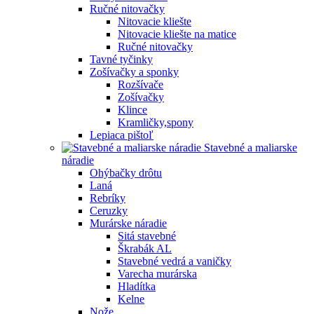
Ručné nitovačky
Nitovacie kliešte
Nitovacie kliešte na matice
Ručné nitovačky
Tavné tyčinky
Zošívačky a sponky
Rozšívače
Zošívačky
Klince
Kramličky,spony
Lepiaca pištoľ
Stavebné a maliarske
náradie
Ohýbačky drôtu
Laná
Rebríky
Ceruzky
Murárske náradie
Sitá stavebné
Škrabák AL
Stavebné vedrá a vaničky
Varecha murárska
Hladítka
Kelne
Nože