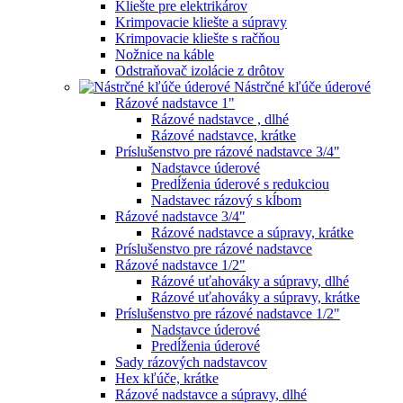
Kliešte pre elektrikárov
Krimpovacie kliešte a súpravy
Krimpovacie kliešte s račňou
Nožnice na káble
Odstraňovač izolácie z drôtov
Nástrčné kľúče úderové
Rázové nadstavce 1"
Rázové nadstavce , dlhé
Rázové nadstavce, krátke
Príslušenstvo pre rázové nadstavce 3/4"
Nadstavce úderové
Predĺženia úderové s redukciou
Nadstavec rázový s kĺbom
Rázové nadstavce 3/4"
Rázové nadstavce a súpravy, krátke
Príslušenstvo pre rázové nadstavce
Rázové nadstavce 1/2"
Rázové uťahováky a súpravy, dlhé
Rázové uťahováky a súpravy, krátke
Príslušenstvo pre rázové nadstavce 1/2"
Nadstavce úderové
Predĺženia úderové
Sady rázových nadstavcov
Hex kľúče, krátke
Rázové nadstavce a súpravy, dlhé