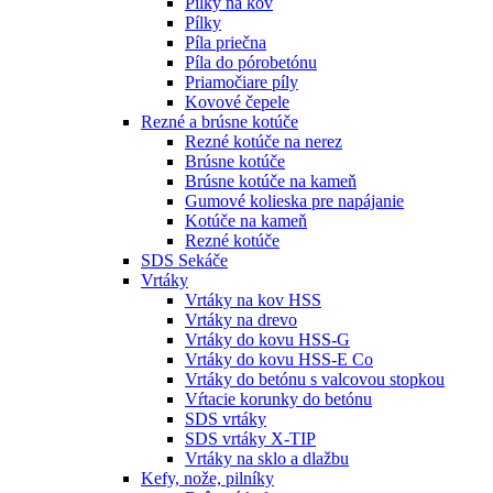
Pílky na kov
Pílky
Píla priečna
Píla do pórobetónu
Priamočiare píly
Kovové čepele
Rezné a brúsne kotúče
Rezné kotúče na nerez
Brúsne kotúče
Brúsne kotúče na kameň
Gumové kolieska pre napájanie
Kotúče na kameň
Rezné kotúče
SDS Sekáče
Vrtáky
Vrtáky na kov HSS
Vrtáky na drevo
Vrtáky do kovu HSS-G
Vrtáky do kovu HSS-E Co
Vrtáky do betónu s valcovou stopkou
Vŕtacie korunky do betónu
SDS vrtáky
SDS vrtáky X-TIP
Vrtáky na sklo a dlažbu
Kefy, nože, pilníky