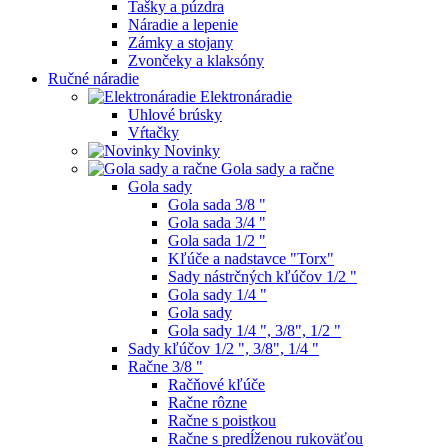
Tašky a púzdra
Náradie a lepenie
Zámky a stojany
Zvončeky a klaksóny
Ručné náradie
Elektronáradie
Uhlové brúsky
Vŕtačky
Novinky
Gola sady a račne
Gola sady
Gola sada 3/8 "
Gola sada 3/4 "
Gola sada 1/2 "
Kľúče a nadstavce "Torx"
Sady nástrčných kľúčov 1/2 "
Gola sady 1/4 "
Gola sady
Gola sady 1/4 ", 3/8", 1/2 "
Sady kľúčov 1/2 ", 3/8", 1/4 "
Račne 3/8 "
Račňové kľúče
Račne rôzne
Račne s poistkou
Račne s predĺženou rukoväťou