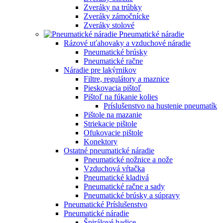
Zveráky na trúbky
Zveráky zámočnícke
Zveráky stolové
Pneumatické náradie
Rázové uťahovaky a vzduchové náradie
Pneumatické brúsky
Pneumatické račne
Náradie pre lakýrnikov
Filtre, regulátory a maznice
Pieskovacia pištoľ
Pištoľ na fúkanie kolies
Príslušenstvo na hustenie pneumatík
Pištole na mazanie
Striekacie pištole
Ofukovacie pištole
Konektory
Ostatné pneumatické náradie
Pneumatické nožnice a nože
Vzduchová vŕtačka
Pneumatické kladivá
Pneumatické račne a sady
Pneumatické brúsky a súpravy
Pneumatické Príslušenstvo
Pneumatické náradie
Špirálové hadice