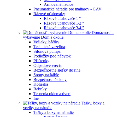
Armované hadice
Pneumatické náradie pre maliarov - GAV
Rázové uťahováky
Rázové uťahovače 1 "
Rázové uťahovače 1/2 "
Rázové uťahovače 3/4 "
Domácnosť -
vybavenie Dom a okolie
Vešiaky, háčiky
Technická vazelína
Sifónová pumpa
Podložky pod nábytok
Pláštenky
Odpadové vrecia
Bezpečnostné sieťky do rine
Spony na káble
Bezpečnostné clony
Kolieska
Rebríky
Tesnenia okien a dverí
Iné
Tašky, boxy a
vozíky na náradie
Tašky a boxy na náradie