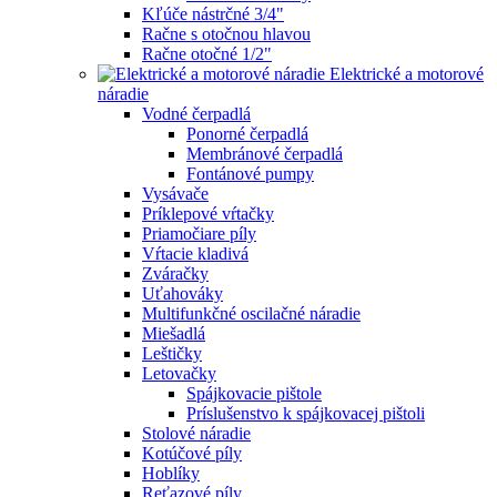
Kľúče nástrčné 3/4"
Račne s otočnou hlavou
Račne otočné 1/2"
Elektrické a motorové
náradie
Vodné čerpadlá
Ponorné čerpadlá
Membránové čerpadlá
Fontánové pumpy
Vysávače
Príklepové vŕtačky
Priamočiare píly
Vŕtacie kladivá
Zváračky
Uťahováky
Multifunkčné oscilačné náradie
Miešadlá
Leštičky
Letovačky
Spájkovacie pištole
Príslušenstvo k spájkovacej pištoli
Stolové náradie
Kotúčové píly
Hoblíky
Reťazové píly