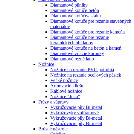
Diamantové pilníky
Diamantové kotúče-betón
Diamantové kotúče-asfaltu
Diamantové kotúče pre rezanie stavebných
materiálov
Diamantové kotúče pre rezanie kameňa
Diamantové kotúče pre rezanie
keramických obkladov
Diamantové kotúče na betón a kameň
Diamantové vŕtacie korunky
Diamantové rezné lano
Nožnice
Nožnice na rezanie PVC potrubia
Nožnice na rezanie oceľových pásiek
Veľké nožnice
Armovacie kliešte
Káblové nožnice
Nožnice "Juco"
Frézy a súpravy
Vykružovacie píly Bi-metal
Vykružovýky volfrámové
Vykružovacie píly Bi-metal
Vykružovacie píly Bi-metal
Brúsne nástroje