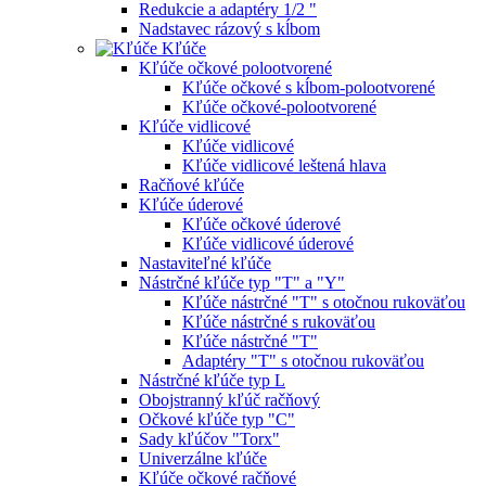
Redukcie a adaptéry 1/2 "
Nadstavec rázový s kĺbom
Kľúče
Kľúče očkové polootvorené
Kľúče očkové s kĺbom-polootvorené
Kľúče očkové-polootvorené
Kľúče vidlicové
Kľúče vidlicové
Kľúče vidlicové leštená hlava
Račňové kľúče
Kľúče úderové
Kľúče očkové úderové
Kľúče vidlicové úderové
Nastaviteľné kľúče
Nástrčné kľúče typ "T" a "Y"
Kľúče nástrčné "T" s otočnou rukoväťou
Kľúče nástrčné s rukoväťou
Kľúče nástrčné "T"
Adaptéry "T" s otočnou rukoväťou
Nástrčné kľúče typ L
Obojstranný kľúč račňový
Očkové kľúče typ "C"
Sady kľúčov "Torx"
Univerzálne kľúče
Kľúče očkové račňové