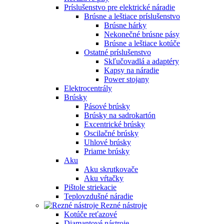
Príslušenstvo pre elektrické náradie
Brúsne a leštiace príslušenstvo
Brúsne hárky
Nekonečné brúsne pásy
Brúsne a leštiace kotúče
Ostatné príslušenstvo
Skľučovadlá a adaptéry
Kapsy na náradie
Power stojany
Elektrocentrály
Brúsky
Pásové brúsky
Brúsky na sadrokartón
Excentrické brúsky
Oscilačné brúsky
Uhlové brúsky
Priame brúsky
Aku
Aku skrutkovače
Aku vŕtačky
Pištole striekacie
Teplovzdušné náradie
Rezné nástroje
Kotúče reťazové
Diamantové nástroje