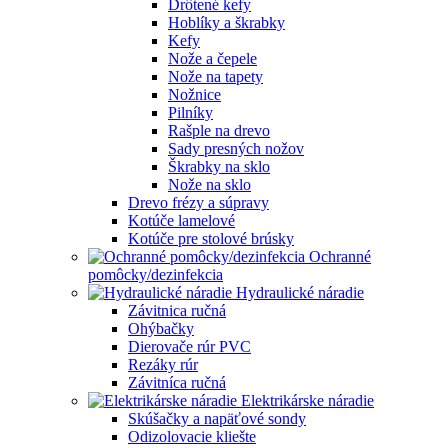
Drôtené kefy
Hoblíky a škrabky
Kefy
Nože a čepele
Nože na tapety
Nožnice
Pilníky
Rašple na drevo
Sady presných nožov
Škrabky na sklo
Nože na sklo
Drevo frézy a súpravy
Kotúče lamelové
Kotúče pre stolové brúsky
Ochranné
pomôcky/dezinfekcia
Hydraulické náradie
Závitnica ručná
Ohýbačky
Dierovače rúr PVC
Rezáky rúr
Závitníca ručná
Elektrikárske náradie
Skúšačky a napäťové sondy
Odizolovacie kliešte