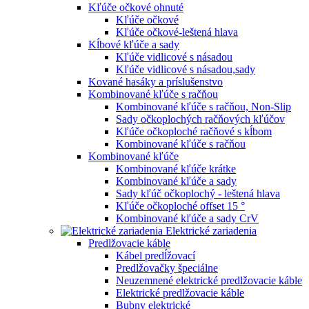
Kľúče očkové ohnuté
Kľúče očkové
Kľúče očkové-leštená hlava
Kĺbové kľúče a sady
Kľúče vidlicové s násadou
Kľúče vidlicové s násadou,sady
Kované hasáky a príslušenstvo
Kombinované kľúče s račňou
Kombinované kľúče s račňou, Non-Slip
Sady očkoplochých račňových kľúčov
Kľúče očkoploché račňové s kĺbom
Kombinované kľúče s račňou
Kombinované kľúče
Kombinované kľúče krátke
Kombinované kľúče a sady
Sady kľúč očkoplochý - leštená hlava
Kľúče očkoploché offset 15 °
Kombinované kľúče a sady CrV
Elektrické zariadenia
Predlžovacie káble
Kábel predĺžovací
Predlžovačky špeciálne
Neuzemnené elektrické predlžovacie káble
Elektrické predlžovacie káble
Bubny elektrické