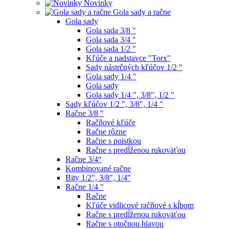
Novinky
Gola sady a račne
Gola sady
Gola sada 3/8 "
Gola sada 3/4 "
Gola sada 1/2 "
Kľúče a nadstavce "Torx"
Sady nástrčných kľúčov 1/2 "
Gola sady 1/4 "
Gola sady
Gola sady 1/4 ", 3/8", 1/2 "
Sady kľúčov 1/2 ", 3/8", 1/4 "
Račne 3/8 "
Račňové kľúče
Račne rôzne
Račne s poistkou
Račne s predĺženou rukoväťou
Račne 3/4“
Kombinované račne
Bity 1/2", 3/8", 1/4"
Račne 1/4 "
Račne
Kľúče vidlicové račňové s kĺbom
Račne s predĺženou rukoväťou
Račne s otočnou hlavou