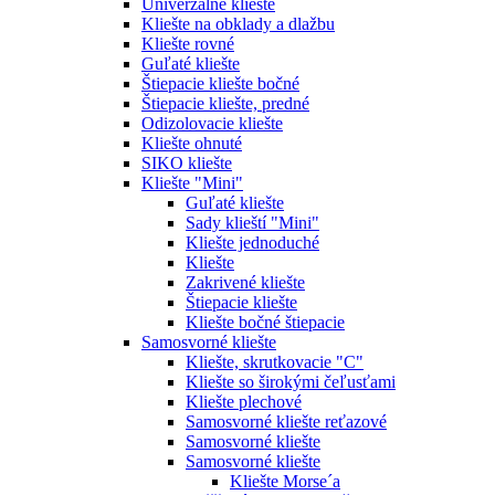
Univerzálne kliešte
Kliešte na obklady a dlažbu
Kliešte rovné
Guľaté kliešte
Štiepacie kliešte bočné
Štiepacie kliešte, predné
Odizolovacie kliešte
Kliešte ohnuté
SIKO kliešte
Kliešte "Mini"
Guľaté kliešte
Sady klieští "Mini"
Kliešte jednoduché
Kliešte
Zakrivené kliešte
Štiepacie kliešte
Kliešte bočné štiepacie
Samosvorné kliešte
Kliešte, skrutkovacie "C"
Kliešte so širokými čeľusťami
Kliešte plechové
Samosvorné kliešte reťazové
Samosvorné kliešte
Samosvorné kliešte
Kliešte Morse´a