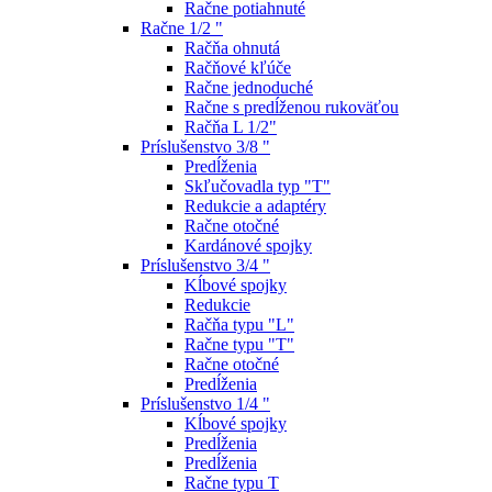
Račne potiahnuté
Račne 1/2 "
Račňa ohnutá
Račňové kľúče
Račne jednoduché
Račne s predĺženou rukoväťou
Račňa L 1/2"
Príslušenstvo 3/8 "
Predĺženia
Skľučovadla typ "T"
Redukcie a adaptéry
Račne otočné
Kardánové spojky
Príslušenstvo 3/4 "
Kĺbové spojky
Redukcie
Račňa typu "L"
Račne typu "T"
Račne otočné
Predĺženia
Príslušenstvo 1/4 "
Kĺbové spojky
Predĺženia
Predĺženia
Račne typu T