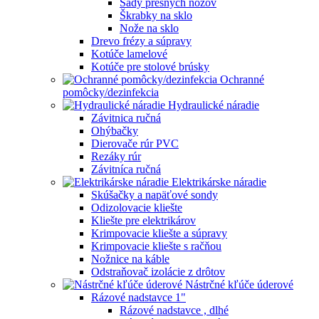
Sady presných nožov
Škrabky na sklo
Nože na sklo
Drevo frézy a súpravy
Kotúče lamelové
Kotúče pre stolové brúsky
Ochranné
pomôcky/dezinfekcia
Hydraulické náradie
Závitnica ručná
Ohýbačky
Dierovače rúr PVC
Rezáky rúr
Závitníca ručná
Elektrikárske náradie
Skúšačky a napäťové sondy
Odizolovacie kliešte
Kliešte pre elektrikárov
Krimpovacie kliešte a súpravy
Krimpovacie kliešte s račňou
Nožnice na káble
Odstraňovač izolácie z drôtov
Nástrčné kľúče úderové
Rázové nadstavce 1"
Rázové nadstavce , dlhé