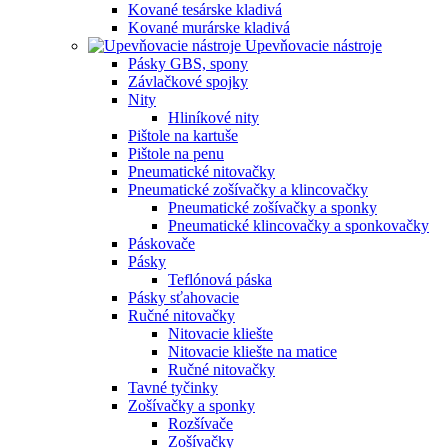
Kované tesárske kladivá
Kované murárske kladivá
Upevňovacie nástroje
Pásky GBS, spony
Závlačkové spojky
Nity
Hliníkové nity
Pištole na kartuše
Pištole na penu
Pneumatické nitovačky
Pneumatické zošívačky a klincovačky
Pneumatické zošívačky a sponky
Pneumatické klincovačky a sponkovačky
Páskovače
Pásky
Teflónová páska
Pásky sťahovacie
Ručné nitovačky
Nitovacie kliešte
Nitovacie kliešte na matice
Ručné nitovačky
Tavné tyčinky
Zošívačky a sponky
Rozšívače
Zošívačky