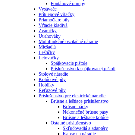
Fontánové pumpy
Vysávače
Príklepové vŕtačky
Priamočiare píly
Vŕtacie kladivá
Zváračky
Uťahováky
Multifunkčné oscilačné náradie
Miešadlá
Leštičky
Letovačky
Spájkovacie pištole
Príslušenstvo k spájkovacej pištoli
Stolové náradie
Kotúčové píly
Hoblíky
Reťazové píly
Príslušenstvo pre elektrické náradie
Brúsne a leštiace príslušenstvo
Brúsne hárky
Nekonečné brúsne pásy
Brúsne a leštiace kotúče
Ostatné príslušenstvo
Skľučovadlá a adaptéry
Kapsy na náradie