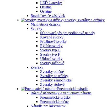
LED žiarovky
Ostatné
Ostatné
Rozdeľovače zásuviek
Svorky, zveráky a držiaky
Magnetické držiaky
Svierky
Sťahovací pás pre podlahové panely
Kované svorky
Pružinové svorky
Rýchlo-svorky
Svorky typ C
Svorky typ F
Uhlové svorky
Svorky račňové
Zveráky
Zveráky otočné
Zveráky na trúbky
Zveráky zámočnícke
Zveráky stolové
Pneumatické náradie
Rázové uťahovaky a vzduchové náradie
Pneumatické brúsky
Pneumatické račne
Náradie pre lakýrnikov