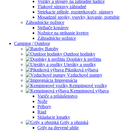
Vozíky a stojany na záhradné hadice
Tlakové súpravy záhradné
Striekacie pištole, rozstrekovače, súpravy
Mosadzné spojky, vsuvky, kovanie, potrubie
Záhradnícke nožnice
Strihače konárov
Nožnice na strihanie kvetov
Záhradnícke nožnice
Camping / Outdoor
Batohy
Outdoor hodinky
Doplnky k prežitiu
Uteráky a osušky
Pikniková výbava
Vzduchové pumpy
Impregnácia
Kempingové vozíky
Kempingová výbava
Variče a príslušenstvo
Nože
Príbory
Riad
Skladacie lopatky
Grily a ohniská
Grily na drevené uhlie