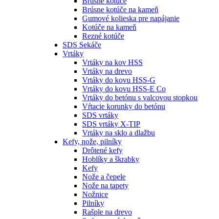
Brúsne kotúče
Brúsne kotúče na kameň
Gumové kolieska pre napájanie
Kotúče na kameň
Rezné kotúče
SDS Sekáče
Vrtáky
Vrtáky na kov HSS
Vrtáky na drevo
Vrtáky do kovu HSS-G
Vrtáky do kovu HSS-E Co
Vrtáky do betónu s valcovou stopkou
Vŕtacie korunky do betónu
SDS vrtáky
SDS vrtáky X-TIP
Vrtáky na sklo a dlažbu
Kefy, nože, pilníky
Drôtené kefy
Hoblíky a škrabky
Kefy
Nože a čepele
Nože na tapety
Nožnice
Pilníky
Rašple na drevo