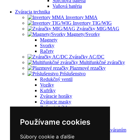
Sprchová batéria
Vaňová batéria
Zváracia technika
Invertory MMA
Invertory TIG/WIG
Zváračky MIG/MAG
Magnety/Svorky
Magnety
Svorky
Račety
Zváračky AC/DC
Multifunkčné zváračky
Plazmové rezačky
Príslušenstvo
Redukčný ventil
Vozíky
Kufríky
Zváracie horáky
Zváracie masky
Zváracie káble
Zváracie drôty
CNC rezacie stroje
Používame cookies
Elektródy
Ochrana pred zváraním
Predohrev / Žíhanie
Súbory cookie a ďalšie