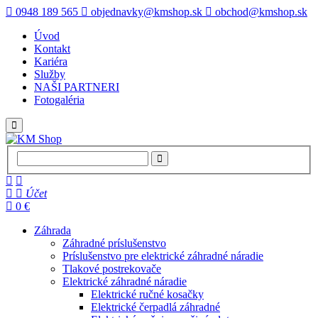
0948 189 565
objednavky@kmshop.sk
obchod@kmshop.sk
Úvod
Kontakt
Kariéra
Služby
NAŠI PARTNERI
Fotogaléria
Účet
0 €
Záhrada
Záhradné príslušenstvo
Príslušenstvo pre elektrické záhradné náradie
Tlakové postrekovače
Elektrické záhradné náradie
Elektrické ručné kosačky
Elektrické čerpadlá záhradné