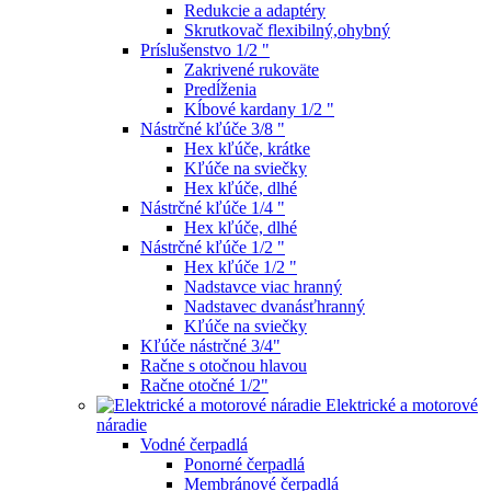
Redukcie a adaptéry
Skrutkovač flexibilný,ohybný
Príslušenstvo 1/2 "
Zakrivené rukoväte
Predĺženia
Kĺbové kardany 1/2 "
Nástrčné kľúče 3/8 "
Hex kľúče, krátke
Kľúče na sviečky
Hex kľúče, dlhé
Nástrčné kľúče 1/4 "
Hex kľúče, dlhé
Nástrčné kľúče 1/2 "
Hex kľúče 1/2 "
Nadstavce viac hranný
Nadstavec dvanásťhranný
Kľúče na sviečky
Kľúče nástrčné 3/4"
Račne s otočnou hlavou
Račne otočné 1/2"
Elektrické a motorové
náradie
Vodné čerpadlá
Ponorné čerpadlá
Membránové čerpadlá