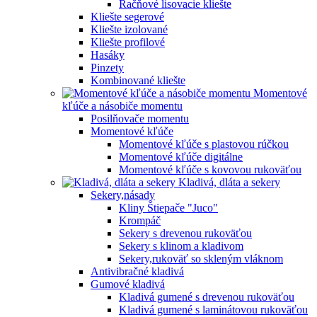
Račňové lisovacie kliešte
Kliešte segerové
Kliešte izolované
Kliešte profilové
Hasáky
Pinzety
Kombinované kliešte
Momentové
kľúče a násobiče momentu
Posilňovače momentu
Momentové kľúče
Momentové kľúče s plastovou rúčkou
Momentové kľúče digitálne
Momentové kľúče s kovovou rukoväťou
Kladivá, dláta a sekery
Sekery,násady
Kliny Štiepače "Juco"
Krompáč
Sekery s drevenou rukoväťou
Sekery s klinom a kladivom
Sekery,rukoväť so skleným vláknom
Antivibračné kladivá
Gumové kladivá
Kladivá gumené s drevenou rukoväťou
Kladivá gumené s laminátovou rukoväťou