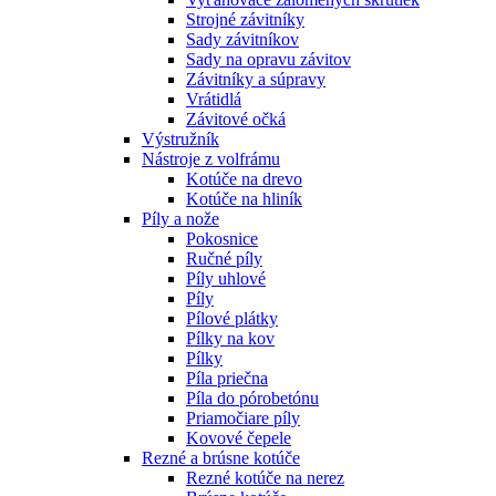
Strojné závitníky
Sady závitníkov
Sady na opravu závitov
Závitníky a súpravy
Vrátidlá
Závitové očká
Výstružník
Nástroje z volfrámu
Kotúče na drevo
Kotúče na hliník
Píly a nože
Pokosnice
Ručné píly
Píly uhlové
Píly
Pílové plátky
Pílky na kov
Pílky
Píla priečna
Píla do pórobetónu
Priamočiare píly
Kovové čepele
Rezné a brúsne kotúče
Rezné kotúče na nerez