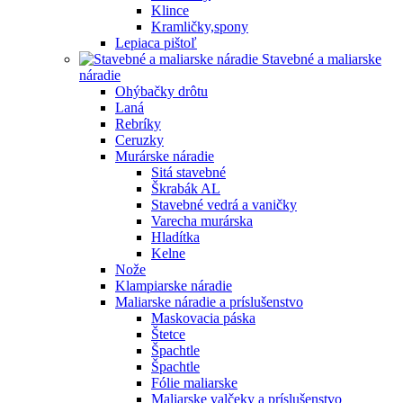
Klince
Kramličky,spony
Lepiaca pištoľ
Stavebné a maliarske
náradie
Ohýbačky drôtu
Laná
Rebríky
Ceruzky
Murárske náradie
Sitá stavebné
Škrabák AL
Stavebné vedrá a vaničky
Varecha murárska
Hladítka
Kelne
Nože
Klampiarske náradie
Maliarske náradie a príslušenstvo
Maskovacia páska
Štetce
Špachtle
Špachtle
Fólie maliarske
Maliarske valčeky a príslušenstvo