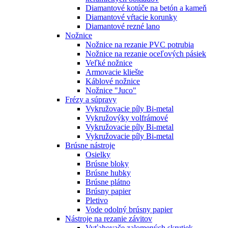
Diamantové kotúče na betón a kameň
Diamantové vŕtacie korunky
Diamantové rezné lano
Nožnice
Nožnice na rezanie PVC potrubia
Nožnice na rezanie oceľových pásiek
Veľké nožnice
Armovacie kliešte
Káblové nožnice
Nožnice "Juco"
Frézy a súpravy
Vykružovacie píly Bi-metal
Vykružovýky volfrámové
Vykružovacie píly Bi-metal
Vykružovacie píly Bi-metal
Brúsne nástroje
Osielky
Brúsne bloky
Brúsne hubky
Brúsne plátno
Brúsny papier
Pletivo
Vode odolný brúsny papier
Nástroje na rezanie závitov
Vyťahovače zalomených skrutiek