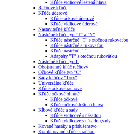
Kľúče vidlicové leštená hlava
Račňové kľúče
Kľúče úderové
Kľúče očkové úderové
Kľúče vidlicové úderové
Nastaviteľné kľúče
Nástrčné kľúče typ "T" a "Y"
Kľúče nástrčné "T" s otočnou rukoväťou
Kľúče nástrčné s rukoväťou
Kľúče nástrčné "T"
Adaptéry "T" s otočnou rukoväťou
Nástrčné kľúče typ L
Obojstranný kľúč račňový
Očkové kľúče typ "C"
Sady kľúčov "Torx"
Univerzálne kľúče
Kľúče očkové račňové
Kľúče očkové ohnuté
Kľúče očkové
Kľúče očkové-leštená hlava
Kĺbové kľúče a sady
Kľúče vidlicové s násadou
Kľúče vidlicové s násadou,sady
Kované hasáky a príslušenstvo
Kombinované kľúče s račňou