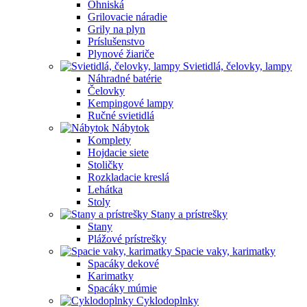
Ohniská
Grilovacie náradie
Grily na plyn
Príslušenstvo
Plynové žiariče
Svietidlá, čelovky, lampy
Náhradné batérie
Čelovky
Kempingové lampy
Ručné svietidlá
Nábytok
Komplety
Hojdacie siete
Stoličky
Rozkladacie kreslá
Lehátka
Stoly
Stany a prístrešky
Stany
Plážové prístrešky
Spacie vaky, karimatky
Spacáky dekové
Karimatky
Spacáky múmie
Cyklodoplnky