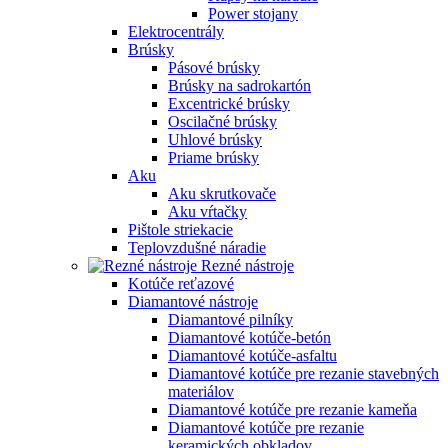
Power stojany
Elektrocentrály
Brúsky
Pásové brúsky
Brúsky na sadrokartón
Excentrické brúsky
Oscilačné brúsky
Uhlové brúsky
Priame brúsky
Aku
Aku skrutkovače
Aku vŕtačky
Pištole striekacie
Teplovzdušné náradie
Rezné nástroje
Kotúče reťazové
Diamantové nástroje
Diamantové pilníky
Diamantové kotúče-betón
Diamantové kotúče-asfaltu
Diamantové kotúče pre rezanie stavebných
materiálov
Diamantové kotúče pre rezanie kameňa
Diamantové kotúče pre rezanie
keramických obkladov