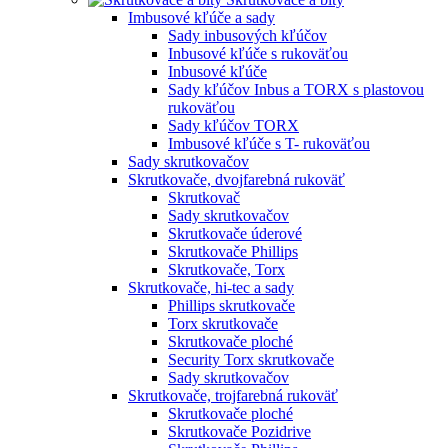
Imbusové kľúče a sady
Sady inbusových kľúčov
Inbusové kľúče s rukoväťou
Inbusové kľúče
Sady kľúčov Inbus a TORX s plastovou
rukoväťou
Sady kľúčov TORX
Imbusové kľúče s T- rukoväťou
Sady skrutkovačov
Skrutkovače, dvojfarebná rukoväť
Skrutkovač
Sady skrutkovačov
Skrutkovače úderové
Skrutkovače Phillips
Skrutkovače, Torx
Skrutkovače, hi-tec a sady
Phillips skrutkovače
Torx skrutkovače
Skrutkovače ploché
Security Torx skrutkovače
Sady skrutkovačov
Skrutkovače, trojfarebná rukoväť
Skrutkovače ploché
Skrutkovače Pozidrive