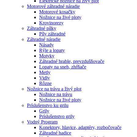
Elektrické nožnice na živý plot
Motorové záhradné náradie
Motorové kosačky
Nožnice na živé ploty
Krovinorezy
Záhradné pílky
Píly záhradné
Záhradné náradie
Násady
Rýle a lopaty
Motyky
Záhradné hrable, prevzdušňovače
Lopaty na sneh, zhŕňače
Metly
Vidly
Rôzne
Nožnice na trávu a živý plot
Nožnice na trávu
Nožnice na živé ploty
Príslušenstvo ku grilu
Grily
Príslušenstvo grily
Vodný Program
Konektory, hlavice, adaptéry, rozbočovače
Záhradné hadice