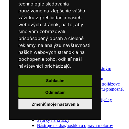
Polohovacie systémy
technológie sledovania
Indukčný ohrev
používame na zlepšenie vášho
Auto náradie a vybavenie servisov
Lakernícke stojany
zážitku z prehliadania našich
Nabíjačky a testery
webových stránok, na to, aby
Navijaky
sme vám zobrazovali
Navijaky ručné
Navijaky elektrické
prispôsobený obsah a cielené
Reťazové kladkostroje
reklamy, na analýzu návštevnosti
Náradie pre uloženie brzdového systému
našich webových stránok a na
Nástroje pre autookná
Nabíjačky/Štartéry
pochopenie toho, odkiaľ naši
Automatické nabíjačky
návštevníci prichádzajú.
Automatické nabíjačky s bezpečnostným
automatickým štartom
Nabíjačky/Štartéry s bezpečnostným
Súhlasím
automatickým štartom-jednofázové,trojfázové
Dielenské nabíjačky s funkciou štartu-prenosné,
Odmietam
pojazdné
Mikroprocesorové automatické nabíjačky
Zmeniť moje nastavenia
Dielenské nabíjačky
Nástroje pre servis motorov
Kliešte pre automechanikov
Svorky na krúžky
Nástroje na diagnostiku a opravu motorov