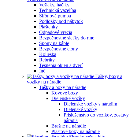
Vešiaky, háčiky
Technická vazelína
Sifónová pumpa
Podložky pod nábytok
Pláštenky
Odpadové vrecia
Bezpečnostné sieťky do rine
Spony na káble
Bezpečnostné clony
Kolieska
Rebríky
Tesnenia okien a dverí
Iné
Tašky, boxy a
vozíky na náradie
Tašky a boxy na náradie
Kovové boxy
Dielenské vozíky
Dielenské vozíky s náradím
Dielenské vozíky
Príslušenstvo do vozíkov, zostavy
náradia
Brašne na náradie
Plastové boxy na náradie
Skrutkovače a bity