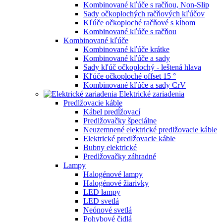
Kombinované kľúče s račňou, Non-Slip
Sady očkoplochých račňových kľúčov
Kľúče očkoploché račňové s kĺbom
Kombinované kľúče s račňou
Kombinované kľúče
Kombinované kľúče krátke
Kombinované kľúče a sady
Sady kľúč očkoplochý - leštená hlava
Kľúče očkoploché offset 15 °
Kombinované kľúče a sady CrV
Elektrické zariadenia
Predlžovacie káble
Kábel predĺžovací
Predlžovačky špeciálne
Neuzemnené elektrické predlžovacie káble
Elektrické predlžovacie káble
Bubny elektrické
Predlžovačky záhradné
Lampy
Halogénové lampy
Halogénové žiarivky
LED lampy
LED svetlá
Neónové svetlá
Pohybové čidlá