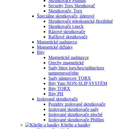
Skrutkovače Phillips
Security Torx Skrutkovač
Skrutkovače, Torx
Špeciálne skrutkovače, úderové
Skrutkovače teleskopické,flexibilné
Skrutkovače t-neck
Rázové skrutkovače
Račňové skrutkovače
Magnetické nadstavce
Magnetické držiaky
Bity
Magnetické nadstavce
Orechy magnetické
Sady bitov torx/hex/spline/torx
tamperproof/ribe
Sady nástavcov TORX
Bity Yato NON-SLIP SYSTÉM
Bity TORX
Bity PH
Izolované skrutkovače
Pozidriv izolované skrutkovače
Izolované skrutkovače sady
Izolované skrutkovače ploché
Izolované skrutkovače Phillips
Kliešte a hasáky