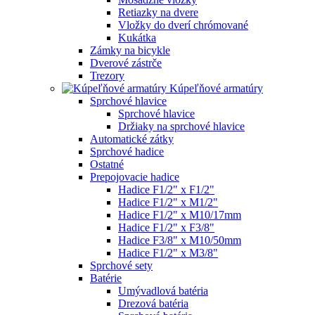
Retiazky na dvere
Vložky do dverí chrómované
Kukátka
Zámky na bicykle
Dverové zástrče
Trezory
Kúpeľňové armatúry
Sprchové hlavice
Sprchové hlavice
Držiaky na sprchové hlavice
Automatické zátky
Sprchové hadice
Ostatné
Prepojovacie hadice
Hadice F1/2" x F1/2"
Hadice F1/2" x M1/2"
Hadice F1/2" x M10/17mm
Hadice F1/2" x F3/8"
Hadice F3/8" x M10/50mm
Hadice F1/2" x M3/8"
Sprchové sety
Batérie
Umývadlová batéria
Drezová batéria