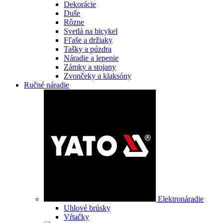
Dekorácie
Duše
Rôzne
Svetlá na bicykel
Fľaše a držiaky
Tašky a púzdra
Náradie a lepenie
Zámky a stojany
Zvončeky a klaksóny
Ručné náradie
Elektronáradie
Uhlové brúsky
Vŕtačky