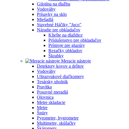
Gilotína na dlažbu
Vodováhy
Prísavky na sklo
Miešadlá
Stavebné Háčiky "Juco"
Náradie pre obkladačov
Kliešte na dlaždice
Príslušenstvo pre obkladačov
Prístroje pre glazúry
Rezačky obkladov
Škrabky
Meracie nástroje
Detektory kovov a drôtov
Vodováhy
Ultrazvukové diaľkomery
Tesársky uholník
Pravítka
Posuvné meradlá
Olovnica
Metre skladacie
Metre
Šnúry
Pyrometre, hygrometre
Multimetre, skúšačky
Škáromery