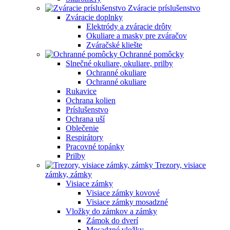
Zváracie príslušenstvo
Zváracie doplnky
Elektródy a zváracie drôty
Okuliare a masky pre zváračov
Zváračské kliešte
Ochranné pomôcky
Slnečné okuliare, okuliare, prilby
Ochranné okuliare
Ochranné okuliare
Rukavice
Ochrana kolien
Príslušenstvo
Ochrana uší
Oblečenie
Respirátory
Pracovné topánky
Prilby
Trezory, visiace
zámky, zámky
Visiace zámky
Visiace zámky kovové
Visiace zámky mosadzné
Vložky do zámkov a zámky
Zámok do dverí
Mosadzné vložky