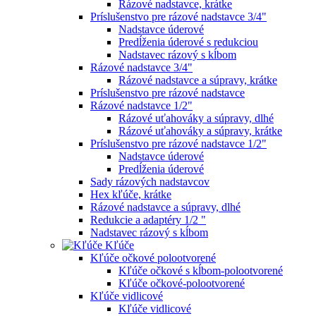
Rázové nadstavce, krátke
Príslušenstvo pre rázové nadstavce 3/4"
Nadstavce úderové
Predĺženia úderové s redukciou
Nadstavec rázový s kĺbom
Rázové nadstavce 3/4"
Rázové nadstavce a súpravy, krátke
Príslušenstvo pre rázové nadstavce
Rázové nadstavce 1/2"
Rázové uťahováky a súpravy, dlhé
Rázové uťahováky a súpravy, krátke
Príslušenstvo pre rázové nadstavce 1/2"
Nadstavce úderové
Predĺženia úderové
Sady rázových nadstavcov
Hex kľúče, krátke
Rázové nadstavce a súpravy, dlhé
Redukcie a adaptéry 1/2 "
Nadstavec rázový s kĺbom
Kľúče
Kľúče očkové polootvorené
Kľúče očkové s kĺbom-polootvorené
Kľúče očkové-polootvorené
Kľúče vidlicové
Kľúče vidlicové