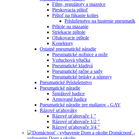
Filtre, regulátory a maznice
Pieskovacia pištoľ
Pištoľ na fúkanie kolies
Príslušenstvo na hustenie pneumatík
Pištole na mazanie
Striekacie pištole
Ofukovacie pištole
Konektory
Ostatné pneumatické náradie
Pneumatické nožnice a nože
Vzduchová vŕtačka
Pneumatické kladivá
Pneumatické račne a sady
Pneumatické brúsky a súpravy
Pneumatické Príslušenstvo
Pneumatické náradie
Špirálové hadice
Armované hadice
Pneumatické náradie pre maliarov - GAV
Rázové uťahováky
Rázové uťahovače 1 "
Rázové uťahovače 1/2 "
Rázové uťahovače 3/4 "
Domácnosť -
vybavenie Dom a okolie