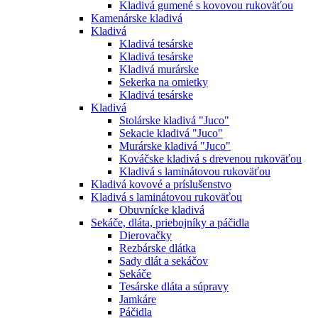
Kladivá gumené s kovovou rukoväťou
Kamenárske kladivá
Kladivá
Kladivá tesárske
Kladivá tesárske
Kladivá murárske
Sekerka na omietky
Kladivá tesárske
Kladivá
Stolárske kladivá "Juco"
Sekacie kladivá "Juco"
Murárske kladivá "Juco"
Kováčske kladivá s drevenou rukoväťou
Kladivá s laminátovou rukoväťou
Kladivá kovové a príslušenstvo
Kladivá s laminátovou rukoväťou
Obuvnícke kladivá
Sekáče, dláta, priebojníky a páčidla
Dierovačky
Rezbárske dlátka
Sady dlát a sekáčov
Sekáče
Tesárske dláta a súpravy
Jamkáre
Páčidla