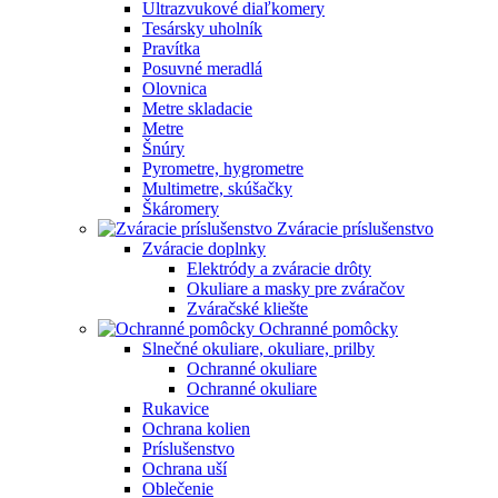
Ultrazvukové diaľkomery
Tesársky uholník
Pravítka
Posuvné meradlá
Olovnica
Metre skladacie
Metre
Šnúry
Pyrometre, hygrometre
Multimetre, skúšačky
Škáromery
Zváracie príslušenstvo
Zváracie doplnky
Elektródy a zváracie drôty
Okuliare a masky pre zváračov
Zváračské kliešte
Ochranné pomôcky
Slnečné okuliare, okuliare, prilby
Ochranné okuliare
Ochranné okuliare
Rukavice
Ochrana kolien
Príslušenstvo
Ochrana uší
Oblečenie