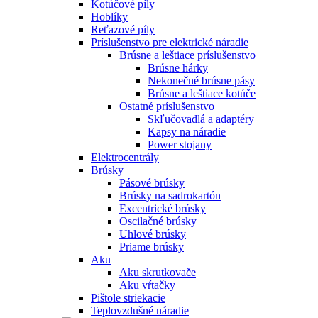
Kotúčové píly
Hoblíky
Reťazové píly
Príslušenstvo pre elektrické náradie
Brúsne a leštiace príslušenstvo
Brúsne hárky
Nekonečné brúsne pásy
Brúsne a leštiace kotúče
Ostatné príslušenstvo
Skľučovadlá a adaptéry
Kapsy na náradie
Power stojany
Elektrocentrály
Brúsky
Pásové brúsky
Brúsky na sadrokartón
Excentrické brúsky
Oscilačné brúsky
Uhlové brúsky
Priame brúsky
Aku
Aku skrutkovače
Aku vŕtačky
Pištole striekacie
Teplovzdušné náradie