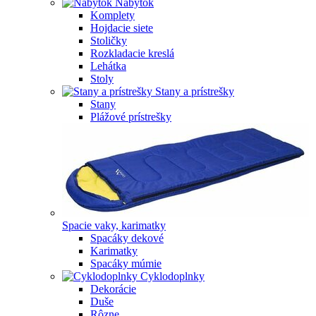
Nábytok
Komplety
Hojdacie siete
Stoličky
Rozkladacie kreslá
Lehátka
Stoly
Stany a prístrešky
Stany
Plážové prístrešky
Spacie vaky, karimatky
Spacáky dekové
Karimatky
Spacáky múmie
Cyklodoplnky
Dekorácie
Duše
Rôzne