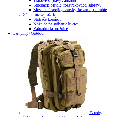
Tlakové súpravy záhradné
Striekacie pištole, rozstrekovače, súpravy
Mosadzné spojky, vsuvky, kovanie, potrubie
Záhradnícke nožnice
Strihače konárov
Nožnice na strihanie kvetov
Záhradnícke nožnice
Camping / Outdoor
Batohy