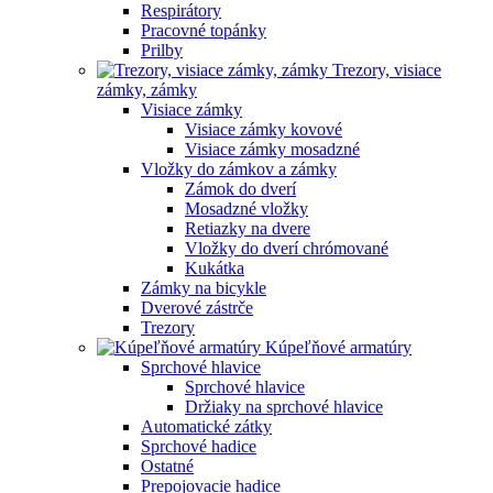
Respirátory
Pracovné topánky
Prilby
Trezory, visiace
zámky, zámky
Visiace zámky
Visiace zámky kovové
Visiace zámky mosadzné
Vložky do zámkov a zámky
Zámok do dverí
Mosadzné vložky
Retiazky na dvere
Vložky do dverí chrómované
Kukátka
Zámky na bicykle
Dverové zástrče
Trezory
Kúpeľňové armatúry
Sprchové hlavice
Sprchové hlavice
Držiaky na sprchové hlavice
Automatické zátky
Sprchové hadice
Ostatné
Prepojovacie hadice