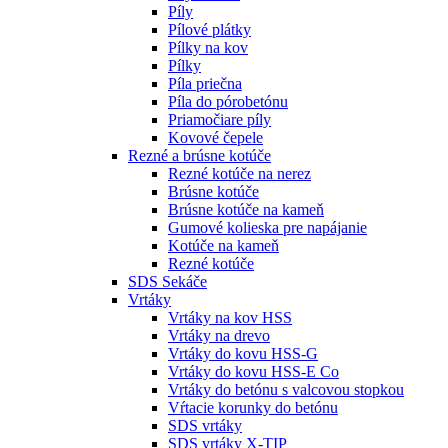
Píly
Pílové plátky
Pílky na kov
Pílky
Píla priečna
Píla do pórobetónu
Priamočiare píly
Kovové čepele
Rezné a brúsne kotúče
Rezné kotúče na nerez
Brúsne kotúče
Brúsne kotúče na kameň
Gumové kolieska pre napájanie
Kotúče na kameň
Rezné kotúče
SDS Sekáče
Vrtáky
Vrtáky na kov HSS
Vrtáky na drevo
Vrtáky do kovu HSS-G
Vrtáky do kovu HSS-E Co
Vrtáky do betónu s valcovou stopkou
Vŕtacie korunky do betónu
SDS vrtáky
SDS vrtáky X-TIP