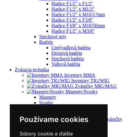
Hadice F1/2" x F1/2"
Hadice F1/2" x M1/2"
Hadice F1/2" x M10/17mm
Hadice F1/2" x F3/8"
Hadice F3/8" x M10/50mm
Hadice F1/2" x M3/8"
Sprchové sety
Batérie
Umývadlová batéria
Drezová batéria
Sprchová batéria
Vaňová batéria
Zváracia technika
Invertory MMA
Invertory TIG/WIG
Zváračky MIG/MAG
Magnety/Svorky
Magnety
Svorky
Račety
Zváračky AC/DC
Používame cookies
Multifunkčné zváračky
Plazmové rezačky
Príslušenstvo
Súbory cookie a ďalšie
Redukčný ventil