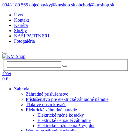
0948 189 565
objednavky@kmshop.sk
obchod@kmshop.sk
Úvod
Kontakt
Kariéra
Služby
NAŠI PARTNERI
Fotogaléria
Účet
0 €
Záhrada
Záhradné príslušenstvo
Príslušenstvo pre elektrické záhradné náradie
Tlakové postrekovače
Elektrické záhradné náradie
Elektrické ručné kosačky
Elektrické čerpadlá záhradné
Elektrické nožnice na živý plot
Motorové záhradné náradie