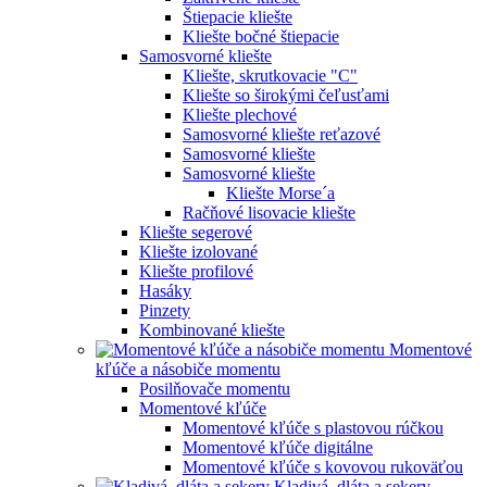
Štiepacie kliešte
Kliešte bočné štiepacie
Samosvorné kliešte
Kliešte, skrutkovacie "C"
Kliešte so širokými čeľusťami
Kliešte plechové
Samosvorné kliešte reťazové
Samosvorné kliešte
Samosvorné kliešte
Kliešte Morse´a
Račňové lisovacie kliešte
Kliešte segerové
Kliešte izolované
Kliešte profilové
Hasáky
Pinzety
Kombinované kliešte
Momentové
kľúče a násobiče momentu
Posilňovače momentu
Momentové kľúče
Momentové kľúče s plastovou rúčkou
Momentové kľúče digitálne
Momentové kľúče s kovovou rukoväťou
Kladivá, dláta a sekery