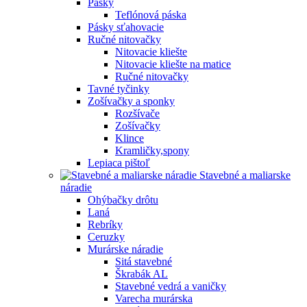
Pásky
Teflónová páska
Pásky sťahovacie
Ručné nitovačky
Nitovacie kliešte
Nitovacie kliešte na matice
Ručné nitovačky
Tavné tyčinky
Zošívačky a sponky
Rozšívače
Zošívačky
Klince
Kramličky,spony
Lepiaca pištoľ
Stavebné a maliarske
náradie
Ohýbačky drôtu
Laná
Rebríky
Ceruzky
Murárske náradie
Sitá stavebné
Škrabák AL
Stavebné vedrá a vaničky
Varecha murárska