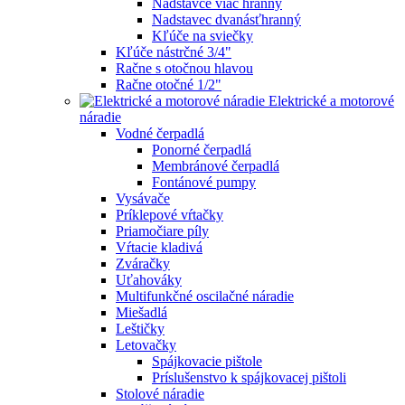
Nadstavce viac hranný
Nadstavec dvanásťhranný
Kľúče na sviečky
Kľúče nástrčné 3/4"
Račne s otočnou hlavou
Račne otočné 1/2"
Elektrické a motorové
náradie
Vodné čerpadlá
Ponorné čerpadlá
Membránové čerpadlá
Fontánové pumpy
Vysávače
Príklepové vŕtačky
Priamočiare píly
Vŕtacie kladivá
Zváračky
Uťahováky
Multifunkčné oscilačné náradie
Miešadlá
Leštičky
Letovačky
Spájkovacie pištole
Príslušenstvo k spájkovacej pištoli
Stolové náradie