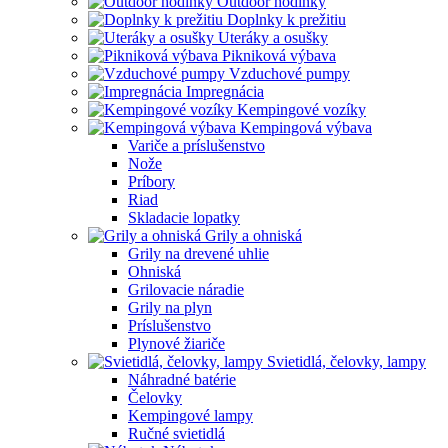
Outdoor hodinky
Doplnky k prežitiu
Uteráky a osušky
Pikniková výbava
Vzduchové pumpy
Impregnácia
Kempingové vozíky
Kempingová výbava
Variče a príslušenstvo
Nože
Príbory
Riad
Skladacie lopatky
Grily a ohniská
Grily na drevené uhlie
Ohniská
Grilovacie náradie
Grily na plyn
Príslušenstvo
Plynové žiariče
Svietidlá, čelovky, lampy
Náhradné batérie
Čelovky
Kempingové lampy
Ručné svietidlá