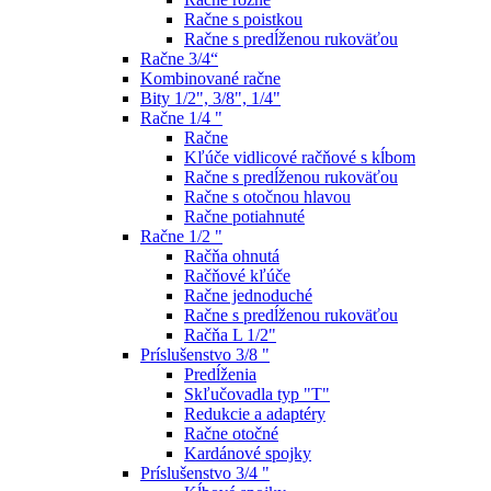
Račne s poistkou
Račne s predĺženou rukoväťou
Račne 3/4“
Kombinované račne
Bity 1/2", 3/8", 1/4"
Račne 1/4 "
Račne
Kľúče vidlicové račňové s kĺbom
Račne s predĺženou rukoväťou
Račne s otočnou hlavou
Račne potiahnuté
Račne 1/2 "
Račňa ohnutá
Račňové kľúče
Račne jednoduché
Račne s predĺženou rukoväťou
Račňa L 1/2"
Príslušenstvo 3/8 "
Predĺženia
Skľučovadla typ "T"
Redukcie a adaptéry
Račne otočné
Kardánové spojky
Príslušenstvo 3/4 "