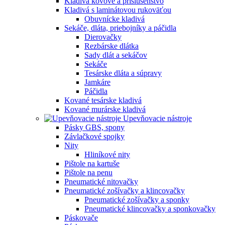
Kladivá kovové a príslušenstvo
Kladivá s laminátovou rukoväťou
Obuvnícke kladivá
Sekáče, dláta, priebojníky a páčidla
Dierovačky
Rezbárske dlátka
Sady dlát a sekáčov
Sekáče
Tesárske dláta a súpravy
Jamkáre
Páčidla
Kované tesárske kladivá
Kované murárske kladivá
Upevňovacie nástroje
Pásky GBS, spony
Závlačkové spojky
Nity
Hliníkové nity
Pištole na kartuše
Pištole na penu
Pneumatické nitovačky
Pneumatické zošívačky a klincovačky
Pneumatické zošívačky a sponky
Pneumatické klincovačky a sponkovačky
Páskovače