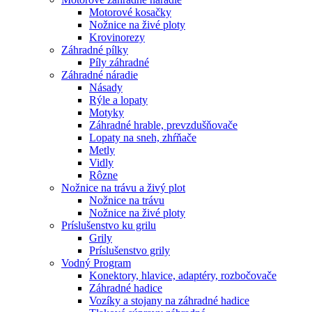
Motorové kosačky
Nožnice na živé ploty
Krovinorezy
Záhradné pílky
Píly záhradné
Záhradné náradie
Násady
Rýle a lopaty
Motyky
Záhradné hrable, prevzdušňovače
Lopaty na sneh, zhŕňače
Metly
Vidly
Rôzne
Nožnice na trávu a živý plot
Nožnice na trávu
Nožnice na živé ploty
Príslušenstvo ku grilu
Grily
Príslušenstvo grily
Vodný Program
Konektory, hlavice, adaptéry, rozbočovače
Záhradné hadice
Vozíky a stojany na záhradné hadice