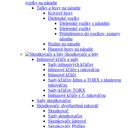
vozíky na náradie
Tašky a boxy na náradie
Kovové boxy
Dielenské vozíky
Dielenské vozíky s náradím
Dielenské vozíky
Príslušenstvo do vozíkov, zostavy
náradia
Brašne na náradie
Plastové boxy na náradie
Skrutkovače a bity
Imbusové kľúče a sady
Sady inbusových kľúčov
Inbusové kľúče s rukoväťou
Inbusové kľúče
Sady kľúčov Inbus a TORX s plastovou
rukoväťou
Sady kľúčov TORX
Imbusové kľúče s T- rukoväťou
Sady skrutkovačov
Skrutkovače, dvojfarebná rukoväť
Skrutkovač
Sady skrutkovačov
Skrutkovače úderové
Skrutkovače Phillips