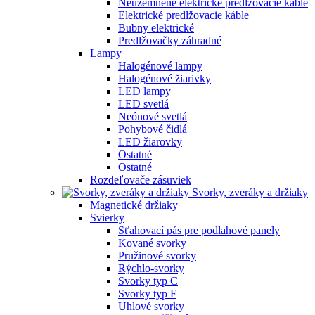
Neuzemnené elektrické predlžovacie káble
Elektrické predlžovacie káble
Bubny elektrické
Predlžovačky záhradné
Lampy
Halogénové lampy
Halogénové žiarivky
LED lampy
LED svetlá
Neónové svetlá
Pohybové čidlá
LED žiarovky
Ostatné
Ostatné
Rozdeľovače zásuviek
Svorky, zveráky a držiaky
Magnetické držiaky
Svierky
Sťahovací pás pre podlahové panely
Kované svorky
Pružinové svorky
Rýchlo-svorky
Svorky typ C
Svorky typ F
Uhlové svorky