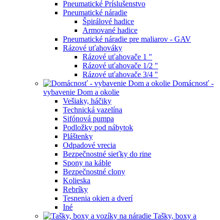
Pneumatické Príslušenstvo
Pneumatické náradie
Špirálové hadice
Armované hadice
Pneumatické náradie pre maliarov - GAV
Rázové uťahováky
Rázové uťahovače 1 "
Rázové uťahovače 1/2 "
Rázové uťahovače 3/4 "
Domácnosť -
vybavenie Dom a okolie
Vešiaky, háčiky
Technická vazelína
Sifónová pumpa
Podložky pod nábytok
Pláštenky
Odpadové vrecia
Bezpečnostné sieťky do rine
Spony na káble
Bezpečnostné clony
Kolieska
Rebríky
Tesnenia okien a dverí
Iné
Tašky, boxy a