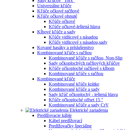
Sady kľúčov "Torx"
Univerzálne kľúče
Kľúče očkové račňové
Kľúče očkové ohnuté
Kľúče očkové
Kľúče očkové-leštená hlava
Kĺbové kľúče a sady
Kľúče vidlicové s násadou
Kľúče vidlicové s násadou,sady
Kované hasáky a príslušenstvo
Kombinované kľúče s račňou
Kombinované kľúče s račňou, Non-Slip
Sady očkoplochých račňových kľúčov
Kľúče očkoploché račňové s kĺbom
Kombinované kľúče s račňou
Kombinované kľúče
Kombinované kľúče krátke
Kombinované kľúče a sady
Sady kľúč očkoplochý - leštená hlava
Kľúče očkoploché offset 15 °
Kombinované kľúče a sady CrV
Elektrické zariadenia
Predlžovacie káble
Kábel predĺžovací
Predlžovačky špeciálne