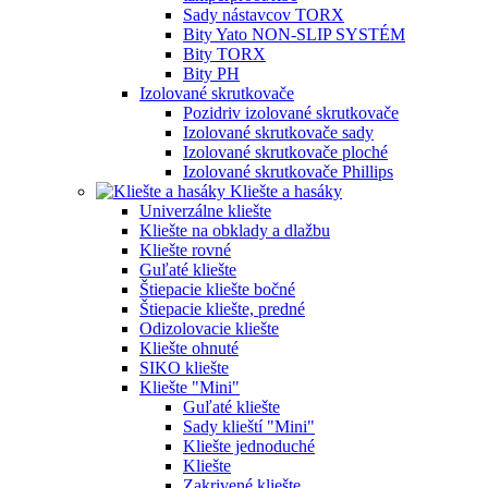
Sady nástavcov TORX
Bity Yato NON-SLIP SYSTÉM
Bity TORX
Bity PH
Izolované skrutkovače
Pozidriv izolované skrutkovače
Izolované skrutkovače sady
Izolované skrutkovače ploché
Izolované skrutkovače Phillips
Kliešte a hasáky
Univerzálne kliešte
Kliešte na obklady a dlažbu
Kliešte rovné
Guľaté kliešte
Štiepacie kliešte bočné
Štiepacie kliešte, predné
Odizolovacie kliešte
Kliešte ohnuté
SIKO kliešte
Kliešte "Mini"
Guľaté kliešte
Sady klieští "Mini"
Kliešte jednoduché
Kliešte
Zakrivené kliešte