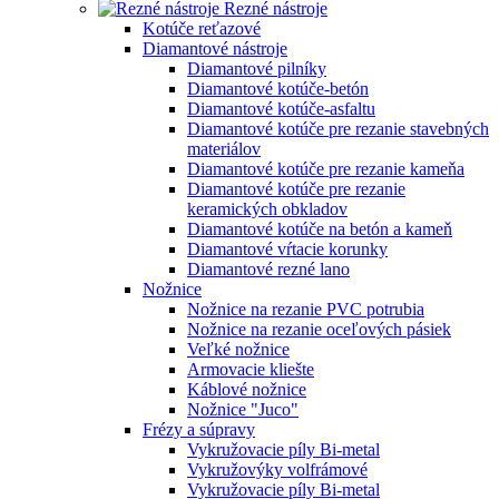
Rezné nástroje
Kotúče reťazové
Diamantové nástroje
Diamantové pilníky
Diamantové kotúče-betón
Diamantové kotúče-asfaltu
Diamantové kotúče pre rezanie stavebných
materiálov
Diamantové kotúče pre rezanie kameňa
Diamantové kotúče pre rezanie
keramických obkladov
Diamantové kotúče na betón a kameň
Diamantové vŕtacie korunky
Diamantové rezné lano
Nožnice
Nožnice na rezanie PVC potrubia
Nožnice na rezanie oceľových pásiek
Veľké nožnice
Armovacie kliešte
Káblové nožnice
Nožnice "Juco"
Frézy a súpravy
Vykružovacie píly Bi-metal
Vykružovýky volfrámové
Vykružovacie píly Bi-metal