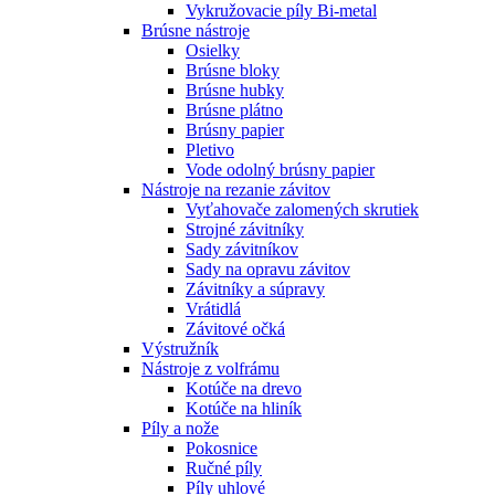
Vykružovacie píly Bi-metal
Brúsne nástroje
Osielky
Brúsne bloky
Brúsne hubky
Brúsne plátno
Brúsny papier
Pletivo
Vode odolný brúsny papier
Nástroje na rezanie závitov
Vyťahovače zalomených skrutiek
Strojné závitníky
Sady závitníkov
Sady na opravu závitov
Závitníky a súpravy
Vrátidlá
Závitové očká
Výstružník
Nástroje z volfrámu
Kotúče na drevo
Kotúče na hliník
Píly a nože
Pokosnice
Ručné píly
Píly uhlové