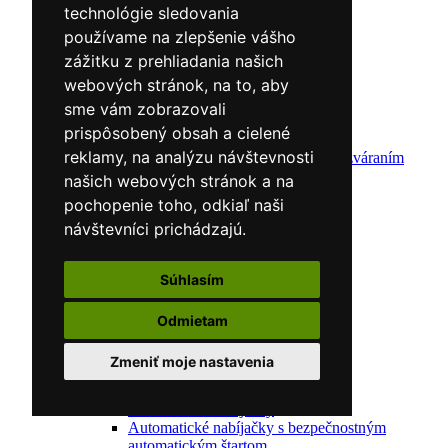
technológie sledovania
Vozíky
Kufríky
používame na zlepšenie vášho
Zváracie horáky
zážitku z prehliadania našich
Zváracie masky
webových stránok, na to, aby
Zváracie káble
Zváracie drôty
sme vám zobrazovali
CNC rezacie stroje
prispôsobený obsah a cielené
Elektródy
reklamy, na analýzu návštevnosti
Ochrana pred zváraním
Predohrev / Žíhanie
našich webových stránok a na
Polohovacie systémy
pochopenie toho, odkiaľ naši
Indukčný ohrev
návštevníci prichádzajú.
Auto náradie a vybavenie servisov
Lakernícke stojany
Nabíjačky a testery
Súhlasím
Navijaky
Navijaky ručné
Navijaky elektrické
Odmietam
Reťazové kladkostroje
Náradie pre uloženie brzdového systému
Zmeniť moje nastavenia
Nástroje pre autookná
Nabíjačky/Štartéry
Automatické nabíjačky
Automatické nabíjačky s bezpečnostným
automatickým štartom