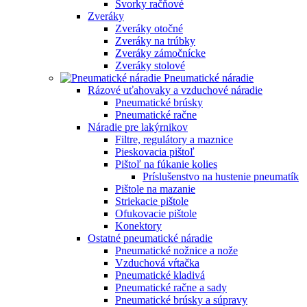
Svorky račňové
Zveráky
Zveráky otočné
Zveráky na trúbky
Zveráky zámočnícke
Zveráky stolové
Pneumatické náradie
Rázové uťahovaky a vzduchové náradie
Pneumatické brúsky
Pneumatické račne
Náradie pre lakýrnikov
Filtre, regulátory a maznice
Pieskovacia pištoľ
Pištoľ na fúkanie kolies
Príslušenstvo na hustenie pneumatík
Pištole na mazanie
Striekacie pištole
Ofukovacie pištole
Konektory
Ostatné pneumatické náradie
Pneumatické nožnice a nože
Vzduchová vŕtačka
Pneumatické kladivá
Pneumatické račne a sady
Pneumatické brúsky a súpravy