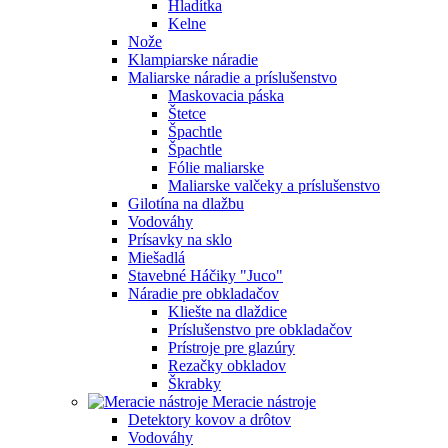
Hladítka
Kelne
Nože
Klampiarske náradie
Maliarske náradie a príslušenstvo
Maskovacia páska
Štetce
Špachtle
Špachtle
Fólie maliarske
Maliarske valčeky a príslušenstvo
Gilotína na dlažbu
Vodováhy
Prísavky na sklo
Miešadlá
Stavebné Háčiky "Juco"
Náradie pre obkladačov
Kliešte na dlaždice
Príslušenstvo pre obkladačov
Prístroje pre glazúry
Rezačky obkladov
Škrabky
Meracie nástroje
Detektory kovov a drôtov
Vodováhy