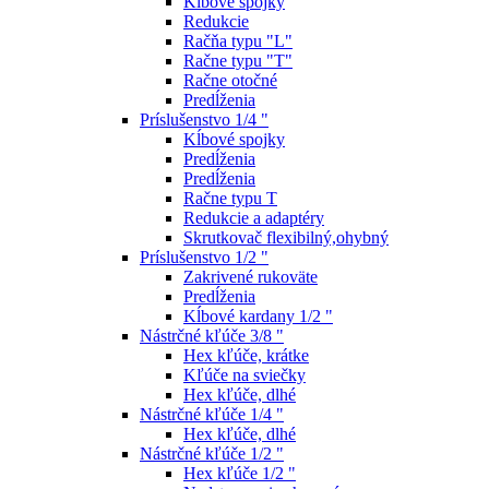
Kĺbové spojky
Redukcie
Račňa typu "L"
Račne typu "T"
Račne otočné
Predĺženia
Príslušenstvo 1/4 "
Kĺbové spojky
Predĺženia
Predĺženia
Račne typu T
Redukcie a adaptéry
Skrutkovač flexibilný,ohybný
Príslušenstvo 1/2 "
Zakrivené rukoväte
Predĺženia
Kĺbové kardany 1/2 "
Nástrčné kľúče 3/8 "
Hex kľúče, krátke
Kľúče na sviečky
Hex kľúče, dlhé
Nástrčné kľúče 1/4 "
Hex kľúče, dlhé
Nástrčné kľúče 1/2 "
Hex kľúče 1/2 "