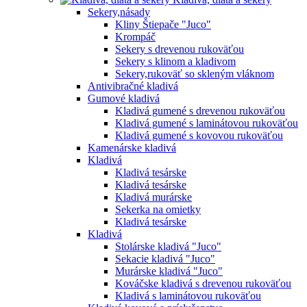
Sekery,násady
Kliny Štiepače "Juco"
Krompáč
Sekery s drevenou rukoväťou
Sekery s klinom a kladivom
Sekery,rukoväť so skleným vláknom
Antivibračné kladivá
Gumové kladivá
Kladivá gumené s drevenou rukoväťou
Kladivá gumené s laminátovou rukoväťou
Kladivá gumené s kovovou rukoväťou
Kamenárske kladivá
Kladivá
Kladivá tesárske
Kladivá tesárske
Kladivá murárske
Sekerka na omietky
Kladivá tesárske
Kladivá
Stolárske kladivá "Juco"
Sekacie kladivá "Juco"
Murárske kladivá "Juco"
Kováčske kladivá s drevenou rukoväťou
Kladivá s laminátovou rukoväťou