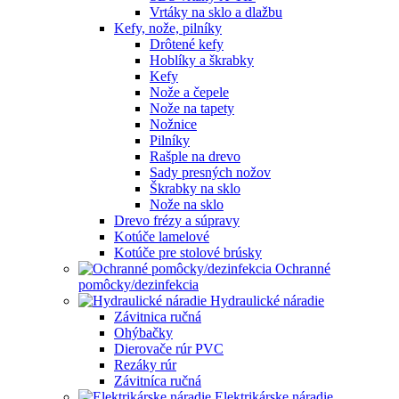
Vrtáky na sklo a dlažbu
Kefy, nože, pilníky
Drôtené kefy
Hoblíky a škrabky
Kefy
Nože a čepele
Nože na tapety
Nožnice
Pilníky
Rašple na drevo
Sady presných nožov
Škrabky na sklo
Nože na sklo
Drevo frézy a súpravy
Kotúče lamelové
Kotúče pre stolové brúsky
Ochranné
pomôcky/dezinfekcia
Hydraulické náradie
Závitnica ručná
Ohýbačky
Dierovače rúr PVC
Rezáky rúr
Závitníca ručná
Elektrikárske náradie