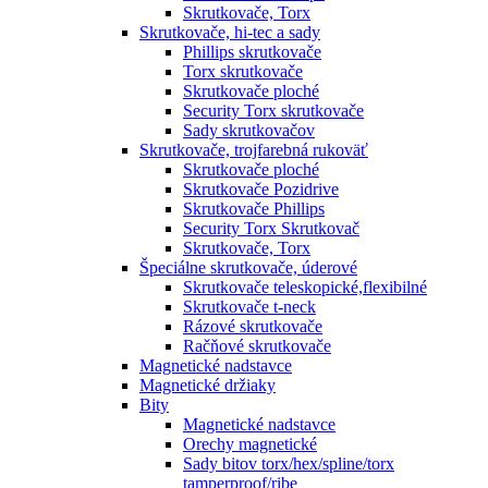
Skrutkovače, Torx
Skrutkovače, hi-tec a sady
Phillips skrutkovače
Torx skrutkovače
Skrutkovače ploché
Security Torx skrutkovače
Sady skrutkovačov
Skrutkovače, trojfarebná rukoväť
Skrutkovače ploché
Skrutkovače Pozidrive
Skrutkovače Phillips
Security Torx Skrutkovač
Skrutkovače, Torx
Špeciálne skrutkovače, úderové
Skrutkovače teleskopické,flexibilné
Skrutkovače t-neck
Rázové skrutkovače
Račňové skrutkovače
Magnetické nadstavce
Magnetické držiaky
Bity
Magnetické nadstavce
Orechy magnetické
Sady bitov torx/hex/spline/torx
tamperproof/ribe