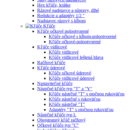
Hex kľúče, krátke
Rázové nadstavce a súpravy, dlhé
Redukcie a adaptéry 1/2 "
Nadstavec rázový s kĺbom
Kľúče
Kľúče očkové polootvorené
Kľúče očkové s kĺbom-polootvorené
Kľúče očkové-polootvorené
Kľúče vidlicové
Kľúče vidlicové
Kľúče vidlicové leštená hlava
Račňové kľúče
Kľúče úderové
Kľúče očkové úderové
Kľúče vidlicové úderové
Nastaviteľné kľúče
Nástrčné kľúče typ "T" a "Y"
Kľúče nástrčné "T" s otočnou rukoväťou
Kľúče nástrčné s rukoväťou
Kľúče nástrčné "T"
Adaptéry "T" s otočnou rukoväťou
Nástrčné kľúče typ L
Obojstranný kľúč račňový
Očkové kľúče typ "C"