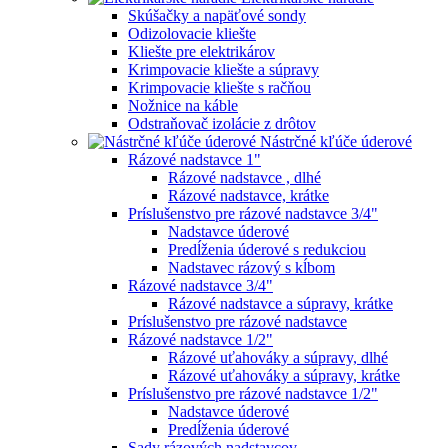
Skúšačky a napäťové sondy
Odizolovacie kliešte
Kliešte pre elektrikárov
Krimpovacie kliešte a súpravy
Krimpovacie kliešte s račňou
Nožnice na káble
Odstraňovač izolácie z drôtov
Nástrčné kľúče úderové
Rázové nadstavce 1"
Rázové nadstavce , dlhé
Rázové nadstavce, krátke
Príslušenstvo pre rázové nadstavce 3/4"
Nadstavce úderové
Predĺženia úderové s redukciou
Nadstavec rázový s kĺbom
Rázové nadstavce 3/4"
Rázové nadstavce a súpravy, krátke
Príslušenstvo pre rázové nadstavce
Rázové nadstavce 1/2"
Rázové uťahováky a súpravy, dlhé
Rázové uťahováky a súpravy, krátke
Príslušenstvo pre rázové nadstavce 1/2"
Nadstavce úderové
Predĺženia úderové
Sady rázových nadstavcov