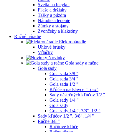
Svetlá na bicykel
Fľaše a držiaky
Tašky a púzdra
Náradie a lepenie
Zámky a stojany
Zvončeky a klaksóny
Ručné náradie
Elektronáradie
Uhlové brúsky
Vŕtačky
Novinky
Gola sady a račne
Gola sady
Gola sada 3/8 "
Gola sada 3/4 "
Gola sada 1/2 "
Kľúče a nadstavce "Torx"
Sady nástrčných kľúčov 1/2 "
Gola sady 1/4 "
Gola sady
Gola sady 1/4 ", 3/8", 1/2 "
Sady kľúčov 1/2 ", 3/8", 1/4 "
Račne 3/8 "
Račňové kľúče
Račne rôzne