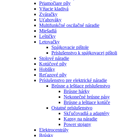
Priamočiare píly
Vŕtacie kladivá
Zváračky
Uťahováky
Multifunkčné oscilačné náradie
Miešadlá
Leštičky
Letovačky
Spájkovacie pištole
Príslušenstvo k spájkovacej pištoli
Stolové náradie
Kotúčové píly
Hoblíky
Reťazové píly
Príslušenstvo pre elektrické náradie
Brúsne a leštiace príslušenstvo
Brúsne hárky
Nekonečné brúsne pásy
Brúsne a leštiace kotúče
Ostatné príslušenstvo
Skľučovadlá a adaptéry
Kapsy na náradie
Power stojany
Elektrocentrály
Brúsky