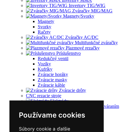
Invertory MMA
Invertory TIG/WIG
Zváračky MIG/MAG
Magnety/Svorky
Magnety
Svorky
Račety
Zváračky AC/DC
Multifunkčné zváračky
Plazmové rezačky
Príslušenstvo
Redukčný ventil
Vozíky
Kufríky
Zváracie horáky
Zváracie masky
Zváracie káble
Zváracie drôty
CNC rezacie stroje
Elektródy
Ochrana pred zváraním
Predohrev / Žíhanie
Používame cookies
Polohovacie systémy
Indukčný ohrev
Auto náradie a vybavenie servisov
Súbory cookie a ďalšie