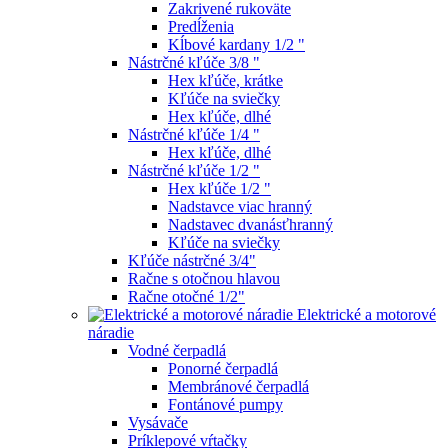
Zakrivené rukoväte
Predĺženia
Kĺbové kardany 1/2 "
Nástrčné kľúče 3/8 "
Hex kľúče, krátke
Kľúče na sviečky
Hex kľúče, dlhé
Nástrčné kľúče 1/4 "
Hex kľúče, dlhé
Nástrčné kľúče 1/2 "
Hex kľúče 1/2 "
Nadstavce viac hranný
Nadstavec dvanásťhranný
Kľúče na sviečky
Kľúče nástrčné 3/4"
Račne s otočnou hlavou
Račne otočné 1/2"
Elektrické a motorové
náradie
Vodné čerpadlá
Ponorné čerpadlá
Membránové čerpadlá
Fontánové pumpy
Vysávače
Príklepové vŕtačky