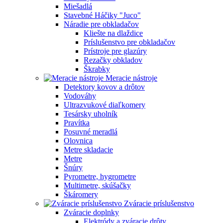
Miešadlá
Stavebné Háčiky "Juco"
Náradie pre obkladačov
Kliešte na dlaždice
Príslušenstvo pre obkladačov
Prístroje pre glazúry
Rezačky obkladov
Škrabky
Meracie nástroje
Detektory kovov a drôtov
Vodováhy
Ultrazvukové diaľkomery
Tesársky uholník
Pravítka
Posuvné meradlá
Olovnica
Metre skladacie
Metre
Šnúry
Pyrometre, hygrometre
Multimetre, skúšačky
Škáromery
Zváracie príslušenstvo
Zváracie doplnky
Elektródy a zváracie drôty