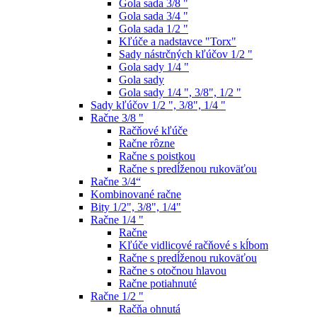
Gola sada 3/8 "
Gola sada 3/4 "
Gola sada 1/2 "
Kľúče a nadstavce "Torx"
Sady nástrčných kľúčov 1/2 "
Gola sady 1/4 "
Gola sady
Gola sady 1/4 ", 3/8", 1/2 "
Sady kľúčov 1/2 ", 3/8", 1/4 "
Račne 3/8 "
Račňové kľúče
Račne rôzne
Račne s poistkou
Račne s predĺženou rukoväťou
Račne 3/4“
Kombinované račne
Bity 1/2", 3/8", 1/4"
Račne 1/4 "
Račne
Kľúče vidlicové račňové s kĺbom
Račne s predĺženou rukoväťou
Račne s otočnou hlavou
Račne potiahnuté
Račne 1/2 "
Račňa ohnutá