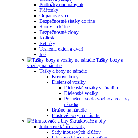
Podložky pod nábytok
Pláštenky
Odpadové vrecia
Bezpečnostné sieťky do rine
Spony na káble
Bezpečnostné clony
Kolieska
Rebríky
Tesnenia okien a dverí
Iné
Tašky, boxy a
vozíky na náradie
Tašky a boxy na náradie
Kovové boxy
Dielenské vozíky
Dielenské vozíky s náradím
Dielenské vozíky
Príslušenstvo do vozíkov, zostavy
náradia
Brašne na náradie
Plastové boxy na náradie
Skrutkovače a bity
Imbusové kľúče a sady
Sady inbusových kľúčov
Inbusové kľúče s rukoväťou