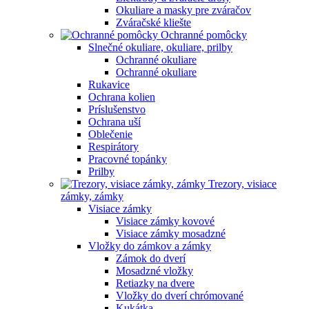
Okuliare a masky pre zváračov
Zváračské kliešte
Ochranné pomôcky
Slnečné okuliare, okuliare, prilby
Ochranné okuliare
Ochranné okuliare
Rukavice
Ochrana kolien
Príslušenstvo
Ochrana uší
Oblečenie
Respirátory
Pracovné topánky
Prilby
Trezory, visiace
zámky, zámky
Visiace zámky
Visiace zámky kovové
Visiace zámky mosadzné
Vložky do zámkov a zámky
Zámok do dverí
Mosadzné vložky
Retiazky na dvere
Vložky do dverí chrómované
Kukátka