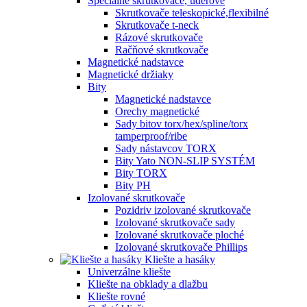
Špeciálne skrutkovače, úderové
Skrutkovače teleskopické,flexibilné
Skrutkovače t-neck
Rázové skrutkovače
Račňové skrutkovače
Magnetické nadstavce
Magnetické držiaky
Bity
Magnetické nadstavce
Orechy magnetické
Sady bitov torx/hex/spline/torx
tamperproof/ribe
Sady nástavcov TORX
Bity Yato NON-SLIP SYSTÉM
Bity TORX
Bity PH
Izolované skrutkovače
Pozidriv izolované skrutkovače
Izolované skrutkovače sady
Izolované skrutkovače ploché
Izolované skrutkovače Phillips
Kliešte a hasáky
Univerzálne kliešte
Kliešte na obklady a dlažbu
Kliešte rovné