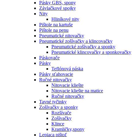
Pásky GBS, spony
Závlačkové spojky
Nity
Hliníkové nity
Pištole na kartuše
Pištole na penu
Pneumatické nitovačky
Pneumatické zošívačky a klincovačky
Pneumatické zošívačky a sponky
Pneumatické klincovačky a sponkovačky
Páskovače
Pásky
Teflónová páska
Pásky sťahovacie
Ručné nitovačky
Nitovacie kliešte
Nitovacie kliešte na matice
Ručné nitovačky
Tavné tyčinky
Zošívačky a sponky
Rozšívače
Zošívačky
Klince
Kramličky,spony
Lepiaca pištoľ