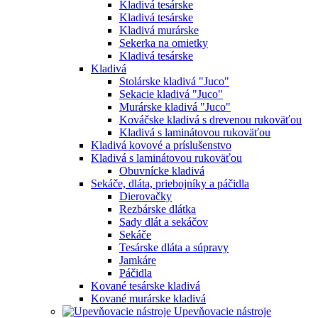
Kladivá tesárske
Kladivá tesárske
Kladivá murárske
Sekerka na omietky
Kladivá tesárske
Kladivá
Stolárske kladivá "Juco"
Sekacie kladivá "Juco"
Murárske kladivá "Juco"
Kováčske kladivá s drevenou rukoväťou
Kladivá s laminátovou rukoväťou
Kladivá kovové a príslušenstvo
Kladivá s laminátovou rukoväťou
Obuvnícke kladivá
Sekáče, dláta, priebojníky a páčidla
Dierovačky
Rezbárske dlátka
Sady dlát a sekáčov
Sekáče
Tesárske dláta a súpravy
Jamkáre
Páčidla
Kované tesárske kladivá
Kované murárske kladivá
Upevňovacie nástroje