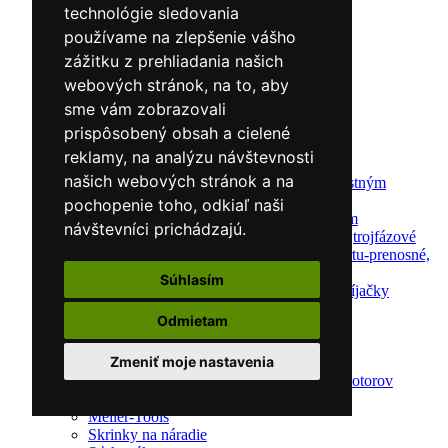
Lakernícke stojany
technológie sledovania
Nabíjačky a testery
používame na zlepšenie vášho
Navijaky
Navijaky ručné
zážitku z prehliadania našich
Navijaky elektrické
webových stránok, na to, aby
Reťazové kladkostroje
sme vám zobrazovali
Náradie pre uloženie brzdového systému
Nástroje pre autookná
prispôsobený obsah a cielené
Nabíjačky/Štartéry
reklamy, na analýzu návštevnosti
Automatické nabíjačky
našich webových stránok a na
Automatické nabíjačky s bezpečnostným
automatickým štartom
pochopenie toho, odkiaľ naši
Nabíjačky/Štartéry s bezpečnostným
návštevníci prichádzajú.
automatickým štartom-jednofázové,trojfázové
Dielenské nabíjačky s funkciou štartu-prenosné,
pojazdné
Súhlasím
Mikroprocesorové automatické nabíjačky
Dielenské nabíjačky
Odmietam
Nástroje pre servis motorov
Kliešte pre automechanikov
Zmeniť moje nastavenia
Svorky na krúžky
Nástroje na diagnostiku a opravu motorov
Kľúče na sviečky
Meller-Tools
Skrinky na náradie