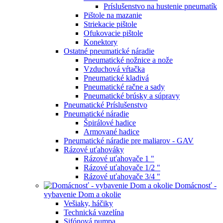
Príslušenstvo na hustenie pneumatík
Pištole na mazanie
Striekacie pištole
Ofukovacie pištole
Konektory
Ostatné pneumatické náradie
Pneumatické nožnice a nože
Vzduchová vŕtačka
Pneumatické kladivá
Pneumatické račne a sady
Pneumatické brúsky a súpravy
Pneumatické Príslušenstvo
Pneumatické náradie
Špirálové hadice
Armované hadice
Pneumatické náradie pre maliarov - GAV
Rázové uťahováky
Rázové uťahovače 1 "
Rázové uťahovače 1/2 "
Rázové uťahovače 3/4 "
Domácnosť -
vybavenie Dom a okolie
Vešiaky, háčiky
Technická vazelína
Sifónová pumpa