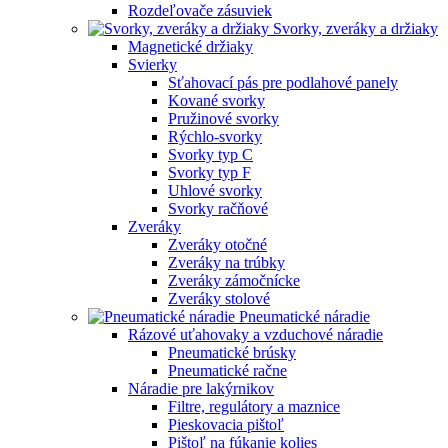
Rozdeľovače zásuviek
Svorky, zveráky a držiaky
Magnetické držiaky
Svierky
Sťahovací pás pre podlahové panely
Kované svorky
Pružinové svorky
Rýchlo-svorky
Svorky typ C
Svorky typ F
Uhlové svorky
Svorky račňové
Zveráky
Zveráky otočné
Zveráky na trúbky
Zveráky zámočnícke
Zveráky stolové
Pneumatické náradie
Rázové uťahovaky a vzduchové náradie
Pneumatické brúsky
Pneumatické račne
Náradie pre lakýrnikov
Filtre, regulátory a maznice
Pieskovacia pištoľ
Pištoľ na fúkanie kolies