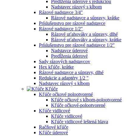
Predĺženia úderové s redukciou
Nadstavec rázový s kĺbom
Rázové nadstavce 3/4"
Rázové nadstavce a súpravy, krátke
Príslušenstvo pre rázové nadstavce
Rázové nadstavce 1/2"
Rázové uťahováky a súpravy, dlhé
Rázové uťahováky a súpravy, krátke
Príslušenstvo pre rázové nadstavce 1/2"
Nadstavce úderové
Predĺženia úderové
Sady rázových nadstavcov
Hex kľúče, krátke
Rázové nadstavce a súpravy, dlhé
Redukcie a adaptéry 1/2 "
Nadstavec rázový s kĺbom
Kľúče
Kľúče očkové polootvorené
Kľúče očkové s kĺbom-polootvorené
Kľúče očkové-polootvorené
Kľúče vidlicové
Kľúče vidlicové
Kľúče vidlicové leštená hlava
Račňové kľúče
Kľúče úderové