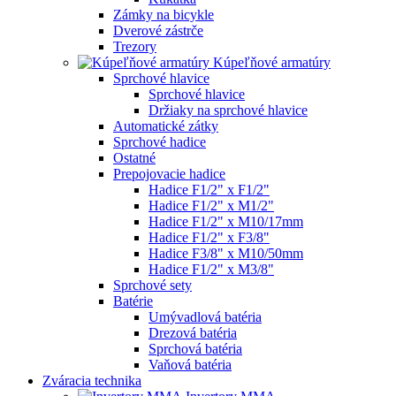
Zámky na bicykle
Dverové zástrče
Trezory
Kúpeľňové armatúry
Sprchové hlavice
Sprchové hlavice
Držiaky na sprchové hlavice
Automatické zátky
Sprchové hadice
Ostatné
Prepojovacie hadice
Hadice F1/2" x F1/2"
Hadice F1/2" x M1/2"
Hadice F1/2" x M10/17mm
Hadice F1/2" x F3/8"
Hadice F3/8" x M10/50mm
Hadice F1/2" x M3/8"
Sprchové sety
Batérie
Umývadlová batéria
Drezová batéria
Sprchová batéria
Vaňová batéria
Zváracia technika