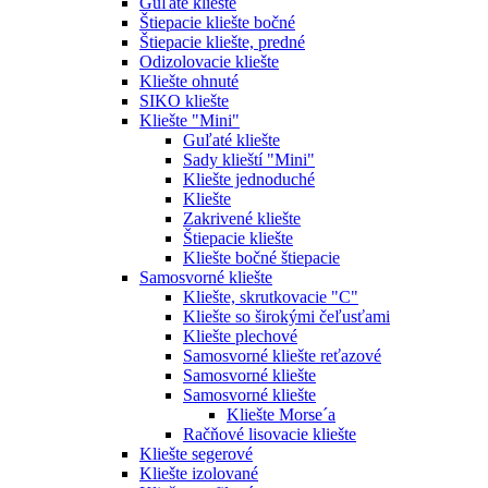
Guľaté kliešte
Štiepacie kliešte bočné
Štiepacie kliešte, predné
Odizolovacie kliešte
Kliešte ohnuté
SIKO kliešte
Kliešte "Mini"
Guľaté kliešte
Sady klieští "Mini"
Kliešte jednoduché
Kliešte
Zakrivené kliešte
Štiepacie kliešte
Kliešte bočné štiepacie
Samosvorné kliešte
Kliešte, skrutkovacie "C"
Kliešte so širokými čeľusťami
Kliešte plechové
Samosvorné kliešte reťazové
Samosvorné kliešte
Samosvorné kliešte
Kliešte Morse´a
Račňové lisovacie kliešte
Kliešte segerové
Kliešte izolované