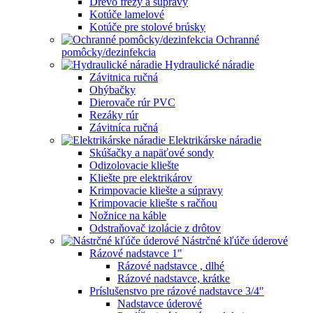
Drevo frézy a súpravy
Kotúče lamelové
Kotúče pre stolové brúsky
Ochranné
pomôcky/dezinfekcia
Hydraulické náradie
Závitnica ručná
Ohýbačky
Dierovače rúr PVC
Rezáky rúr
Závitníca ručná
Elektrikárske náradie
Skúšačky a napäťové sondy
Odizolovacie kliešte
Kliešte pre elektrikárov
Krimpovacie kliešte a súpravy
Krimpovacie kliešte s račňou
Nožnice na káble
Odstraňovač izolácie z drôtov
Nástrčné kľúče úderové
Rázové nadstavce 1"
Rázové nadstavce , dlhé
Rázové nadstavce, krátke
Príslušenstvo pre rázové nadstavce 3/4"
Nadstavce úderové