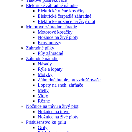
Tlakové postrekovače
Elektrické záhradné náradie
Elektrické ručné kosačky
Elektrické čerpadlá záhradné
Elektrické nožnice na živý plot
Motorové záhradné náradie
Motorové kosačky
Nožnice na živé ploty
Krovinorezy
Záhradné pílky
Píly záhradné
Záhradné náradie
Násady
Rýle a lopaty
Motyky
Záhradné hrable, prevzdušňovače
Lopaty na sneh, zhŕňače
Metly
Vidly
Rôzne
Nožnice na trávu a živý plot
Nožnice na trávu
Nožnice na živé ploty
Príslušenstvo ku grilu
Grily