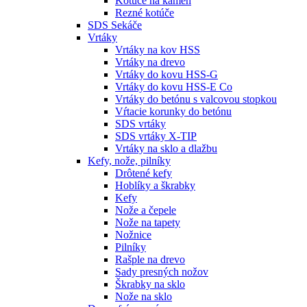
Kotúče na kameň
Rezné kotúče
SDS Sekáče
Vrtáky
Vrtáky na kov HSS
Vrtáky na drevo
Vrtáky do kovu HSS-G
Vrtáky do kovu HSS-E Co
Vrtáky do betónu s valcovou stopkou
Vŕtacie korunky do betónu
SDS vrtáky
SDS vrtáky X-TIP
Vrtáky na sklo a dlažbu
Kefy, nože, pilníky
Drôtené kefy
Hoblíky a škrabky
Kefy
Nože a čepele
Nože na tapety
Nožnice
Pilníky
Rašple na drevo
Sady presných nožov
Škrabky na sklo
Nože na sklo