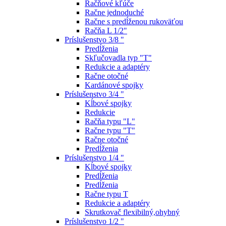
Račňové kľúče
Račne jednoduché
Račne s predĺženou rukoväťou
Račňa L 1/2"
Príslušenstvo 3/8 "
Predĺženia
Skľučovadla typ "T"
Redukcie a adaptéry
Račne otočné
Kardánové spojky
Príslušenstvo 3/4 "
Kĺbové spojky
Redukcie
Račňa typu "L"
Račne typu "T"
Račne otočné
Predĺženia
Príslušenstvo 1/4 "
Kĺbové spojky
Predĺženia
Predĺženia
Račne typu T
Redukcie a adaptéry
Skrutkovač flexibilný,ohybný
Príslušenstvo 1/2 "