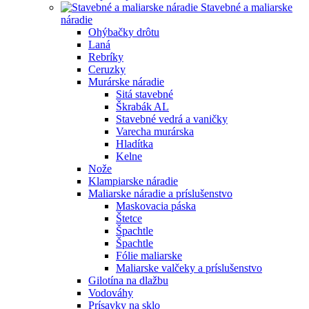
Stavebné a maliarske
náradie
Ohýbačky drôtu
Laná
Rebríky
Ceruzky
Murárske náradie
Sitá stavebné
Škrabák AL
Stavebné vedrá a vaničky
Varecha murárska
Hladítka
Kelne
Nože
Klampiarske náradie
Maliarske náradie a príslušenstvo
Maskovacia páska
Štetce
Špachtle
Špachtle
Fólie maliarske
Maliarske valčeky a príslušenstvo
Gilotína na dlažbu
Vodováhy
Prísavky na sklo