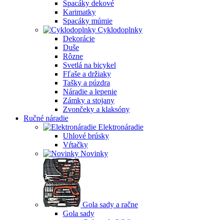
Spacáky dekové
Karimatky
Spacáky múmie
Cyklodoplnky
Dekorácie
Duše
Rôzne
Svetlá na bicykel
Fľaše a držiaky
Tašky a púzdra
Náradie a lepenie
Zámky a stojany
Zvončeky a klaksóny
Ručné náradie
Elektronáradie
Uhlové brúsky
Vŕtačky
Novinky
Gola sady a račne
Gola sady