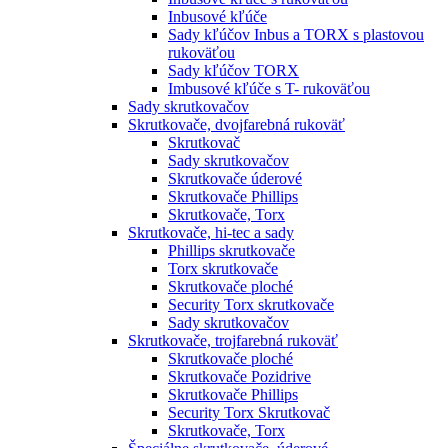
Inbusové kľúče
Sady kľúčov Inbus a TORX s plastovou
rukoväťou
Sady kľúčov TORX
Imbusové kľúče s T- rukoväťou
Sady skrutkovačov
Skrutkovače, dvojfarebná rukoväť
Skrutkovač
Sady skrutkovačov
Skrutkovače úderové
Skrutkovače Phillips
Skrutkovače, Torx
Skrutkovače, hi-tec a sady
Phillips skrutkovače
Torx skrutkovače
Skrutkovače ploché
Security Torx skrutkovače
Sady skrutkovačov
Skrutkovače, trojfarebná rukoväť
Skrutkovače ploché
Skrutkovače Pozidrive
Skrutkovače Phillips
Security Torx Skrutkovač
Skrutkovače, Torx