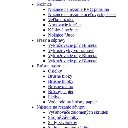
Nožnice
Nožnice na rezanie PVC potrubia
Nožnice na rezanie oceľových pásiek
Veľké nožnice
Armovacie kliešte
Káblové nožnice
Nožnice "Juco"
Frézy a súpravy
Vykružovacie píly Bi-metal
Vykružovýky volfrámové
Vykružovacie píly Bi-metal
Vykružovacie píly Bi-metal
Brúsne nástroje
Osielky
Brúsne bloky
Brúsne hubky
Brúsne plátno
Brúsny papier
Pletivo
Vode odolný brúsny papier
Nástroje na rezanie závitov
Vyťahovače zalomených skrutiek
Strojné závitníky
Sady závitníkov
Sady na opravu závitov