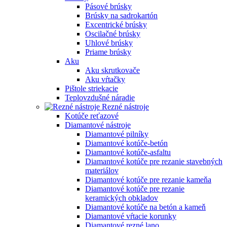
Pásové brúsky
Brúsky na sadrokartón
Excentrické brúsky
Oscilačné brúsky
Uhlové brúsky
Priame brúsky
Aku
Aku skrutkovače
Aku vŕtačky
Pištole striekacie
Teplovzdušné náradie
Rezné nástroje
Kotúče reťazové
Diamantové nástroje
Diamantové pilníky
Diamantové kotúče-betón
Diamantové kotúče-asfaltu
Diamantové kotúče pre rezanie stavebných
materiálov
Diamantové kotúče pre rezanie kameňa
Diamantové kotúče pre rezanie
keramických obkladov
Diamantové kotúče na betón a kameň
Diamantové vŕtacie korunky
Diamantové rezné lano