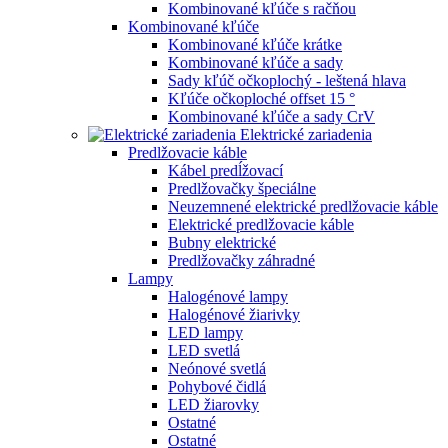
Kombinované kľúče s račňou
Kombinované kľúče
Kombinované kľúče krátke
Kombinované kľúče a sady
Sady kľúč očkoplochý - leštená hlava
Kľúče očkoploché offset 15 °
Kombinované kľúče a sady CrV
Elektrické zariadenia
Predlžovacie káble
Kábel predĺžovací
Predlžovačky špeciálne
Neuzemnené elektrické predlžovacie káble
Elektrické predlžovacie káble
Bubny elektrické
Predlžovačky záhradné
Lampy
Halogénové lampy
Halogénové žiarivky
LED lampy
LED svetlá
Neónové svetlá
Pohybové čidlá
LED žiarovky
Ostatné
Ostatné