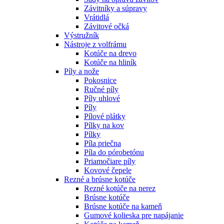
Závitníky a súpravy
Vrátidlá
Závitové očká
Výstružník
Nástroje z volfrámu
Kotúče na drevo
Kotúče na hliník
Píly a nože
Pokosnice
Ručné píly
Píly uhlové
Píly
Pílové plátky
Pílky na kov
Pílky
Píla priečna
Píla do pórobetónu
Priamočiare píly
Kovové čepele
Rezné a brúsne kotúče
Rezné kotúče na nerez
Brúsne kotúče
Brúsne kotúče na kameň
Gumové kolieska pre napájanie