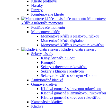
Kliešte profilové
Hasáky
Pinzety
Kombinované kliešte
Momentové
kľúče a násobiče momentu
Posilňovače momentu
Momentové kľúče
Momentové kľúče s plastovou rúčkou
Momentové kľúče digitálne
Momentové kľúče s kovovou rukoväťou
Kladivá, dláta a sekery
Sekery,násady
Kliny Štiepače "Juco"
Krompáč
Sekery s drevenou rukoväťou
Sekery s klinom a kladivom
Sekery,rukoväť so skleným vláknom
Antivibračné kladivá
Gumové kladivá
Kladivá gumené s drevenou rukoväťou
Kladivá gumené s laminátovou rukoväťou
Kladivá gumené s kovovou rukoväťou
Kamenárske kladivá
Kladivá