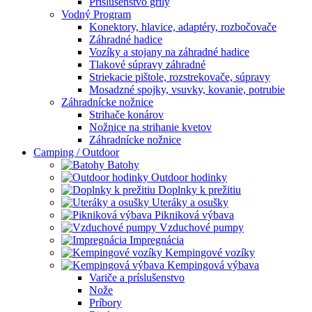
Príslušenstvo grily
Vodný Program
Konektory, hlavice, adaptéry, rozbočovače
Záhradné hadice
Vozíky a stojany na záhradné hadice
Tlakové súpravy záhradné
Striekacie pištole, rozstrekovače, súpravy
Mosadzné spojky, vsuvky, kovanie, potrubie
Záhradnícke nožnice
Strihače konárov
Nožnice na strihanie kvetov
Záhradnícke nožnice
Camping / Outdoor
Batohy
Outdoor hodinky
Doplnky k prežitiu
Uteráky a osušky
Pikniková výbava
Vzduchové pumpy
Impregnácia
Kempingové vozíky
Kempingová výbava
Variče a príslušenstvo
Nože
Príbory