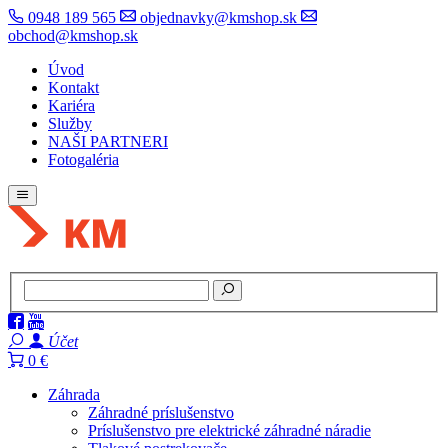
0948 189 565
objednavky@kmshop.sk
obchod@kmshop.sk
Úvod
Kontakt
Kariéra
Služby
NAŠI PARTNERI
Fotogaléria
Účet
0 €
Záhrada
Záhradné príslušenstvo
Príslušenstvo pre elektrické záhradné náradie