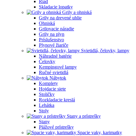
Riad
Skladacie lopatky
Grily a ohniská
Grily na drevené uhlie
Ohniská
Grilovacie náradie
Grily na plyn
Príslušenstvo
Plynové žiariče
Svietidlá, čelovky, lampy
Náhradné batérie
Čelovky
Kempingové lampy
Ručné svietidlá
Nábytok
Komplety
Hojdacie siete
Stoličky
Rozkladacie kreslá
Lehátka
Stoly
Stany a prístrešky
Stany
Plážové prístrešky
Spacie vaky, karimatky