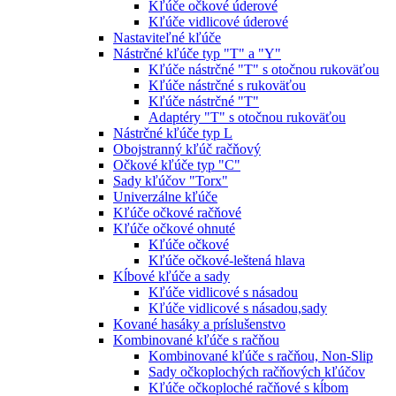
Kľúče očkové úderové
Kľúče vidlicové úderové
Nastaviteľné kľúče
Nástrčné kľúče typ "T" a "Y"
Kľúče nástrčné "T" s otočnou rukoväťou
Kľúče nástrčné s rukoväťou
Kľúče nástrčné "T"
Adaptéry "T" s otočnou rukoväťou
Nástrčné kľúče typ L
Obojstranný kľúč račňový
Očkové kľúče typ "C"
Sady kľúčov "Torx"
Univerzálne kľúče
Kľúče očkové račňové
Kľúče očkové ohnuté
Kľúče očkové
Kľúče očkové-leštená hlava
Kĺbové kľúče a sady
Kľúče vidlicové s násadou
Kľúče vidlicové s násadou,sady
Kované hasáky a príslušenstvo
Kombinované kľúče s račňou
Kombinované kľúče s račňou, Non-Slip
Sady očkoplochých račňových kľúčov
Kľúče očkoploché račňové s kĺbom