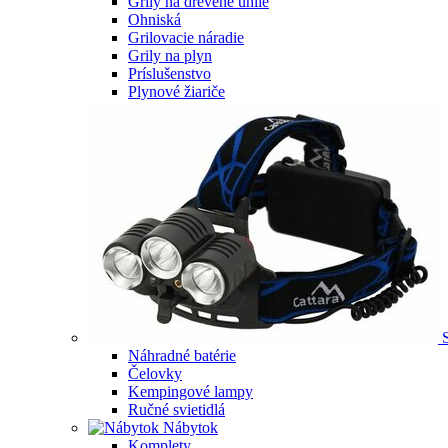
Grily na drevené uhlie
Ohniská
Grilovacie náradie
Grily na plyn
Príslušenstvo
Plynové žiariče
Náhradné batérie
Čelovky
Kempingové lampy
Ručné svietidlá
Nábytok
Komplety