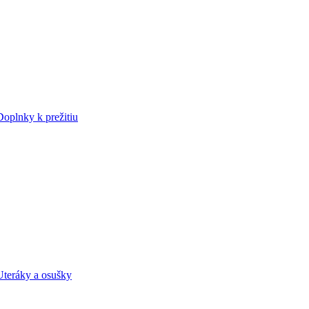
Doplnky k prežitiu
Uteráky a osušky