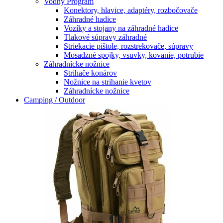
Vodný Program
Konektory, hlavice, adaptéry, rozbočovače
Záhradné hadice
Vozíky a stojany na záhradné hadice
Tlakové súpravy záhradné
Striekacie pištole, rozstrekovače, súpravy
Mosadzné spojky, vsuvky, kovanie, potrubie
Záhradnícke nožnice
Strihače konárov
Nožnice na strihanie kvetov
Záhradnícke nožnice
Camping / Outdoor