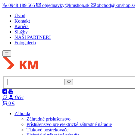
0948 189 565
objednavky@kmshop.sk
obchod@kmshop.s
Úvod
Kontakt
Kariéra
Služby
NAŠI PARTNERI
Fotogaléria
Účet
0 €
Záhrada
Záhradné príslušenstvo
Príslušenstvo pre elektrické záhradné náradie
Tlakové postrekovače