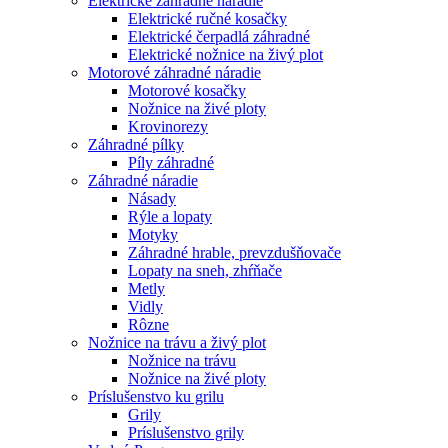
Elektrické záhradné náradie
Elektrické ručné kosačky
Elektrické čerpadlá záhradné
Elektrické nožnice na živý plot
Motorové záhradné náradie
Motorové kosačky
Nožnice na živé ploty
Krovinorezy
Záhradné pílky
Píly záhradné
Záhradné náradie
Násady
Rýle a lopaty
Motyky
Záhradné hrable, prevzdušňovače
Lopaty na sneh, zhŕňače
Metly
Vidly
Rôzne
Nožnice na trávu a živý plot
Nožnice na trávu
Nožnice na živé ploty
Príslušenstvo ku grilu
Grily
Príslušenstvo grily