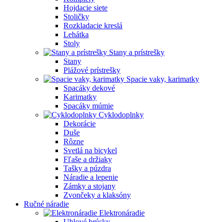
Hojdacie siete
Stoličky
Rozkladacie kreslá
Lehátka
Stoly
Stany a prístrešky
Stany
Plážové prístrešky
Spacie vaky, karimatky
Spacáky dekové
Karimatky
Spacáky múmie
Cyklodoplnky
Dekorácie
Duše
Rôzne
Svetlá na bicykel
Fľaše a držiaky
Tašky a púzdra
Náradie a lepenie
Zámky a stojany
Zvončeky a klaksóny
Ručné náradie
Elektronáradie
Uhlové brúsky