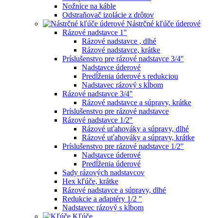
Nožnice na káble
Odstraňovač izolácie z drôtov
Nástrčné kľúče úderové
Rázové nadstavce 1"
Rázové nadstavce , dlhé
Rázové nadstavce, krátke
Príslušenstvo pre rázové nadstavce 3/4"
Nadstavce úderové
Predĺženia úderové s redukciou
Nadstavec rázový s kĺbom
Rázové nadstavce 3/4"
Rázové nadstavce a súpravy, krátke
Príslušenstvo pre rázové nadstavce
Rázové nadstavce 1/2"
Rázové uťahováky a súpravy, dlhé
Rázové uťahováky a súpravy, krátke
Príslušenstvo pre rázové nadstavce 1/2"
Nadstavce úderové
Predĺženia úderové
Sady rázových nadstavcov
Hex kľúče, krátke
Rázové nadstavce a súpravy, dlhé
Redukcie a adaptéry 1/2 "
Nadstavec rázový s kĺbom
Kľúče