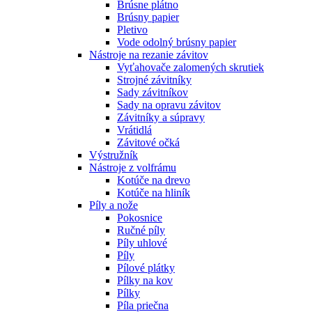
Brúsne plátno
Brúsny papier
Pletivo
Vode odolný brúsny papier
Nástroje na rezanie závitov
Vyťahovače zalomených skrutiek
Strojné závitníky
Sady závitníkov
Sady na opravu závitov
Závitníky a súpravy
Vrátidlá
Závitové očká
Výstružník
Nástroje z volfrámu
Kotúče na drevo
Kotúče na hliník
Píly a nože
Pokosnice
Ručné píly
Píly uhlové
Píly
Pílové plátky
Pílky na kov
Pílky
Píla priečna