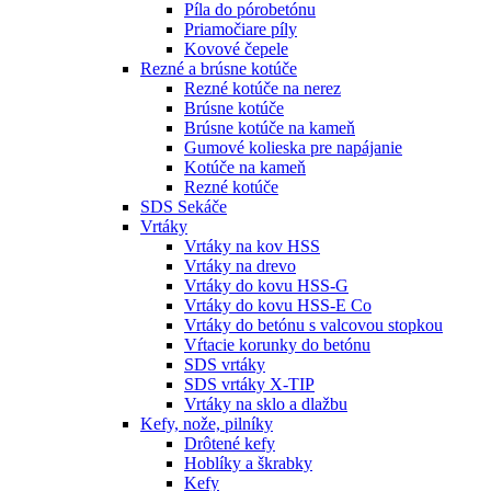
Píla do pórobetónu
Priamočiare píly
Kovové čepele
Rezné a brúsne kotúče
Rezné kotúče na nerez
Brúsne kotúče
Brúsne kotúče na kameň
Gumové kolieska pre napájanie
Kotúče na kameň
Rezné kotúče
SDS Sekáče
Vrtáky
Vrtáky na kov HSS
Vrtáky na drevo
Vrtáky do kovu HSS-G
Vrtáky do kovu HSS-E Co
Vrtáky do betónu s valcovou stopkou
Vŕtacie korunky do betónu
SDS vrtáky
SDS vrtáky X-TIP
Vrtáky na sklo a dlažbu
Kefy, nože, pilníky
Drôtené kefy
Hoblíky a škrabky
Kefy