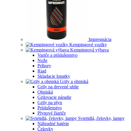
Impregnácia
Kempingové vozíky
Kempingová výbava
Variče a príslušenstvo
Nože
Príbory
Riad
Skladacie lopatky
Grily a ohniská
Grily na drevené uhlie
Ohniská
Grilovacie náradie
Grily na plyn
Príslušenstvo
Plynové žiariče
Svietidlá, čelovky, lampy
Náhradné batérie
Čelovky