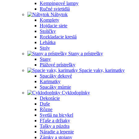
Kempingové lampy
Ručné svietidlá
Nábytok
Komplety
Hojdacie siete
Stoličky
Rozkladacie kreslá
Lehátka
Stoly
Stany a prístrešky
Stany
Plážové prístrešky
Spacie vaky, karimatky
Spacáky dekové
Karimatky
Spacáky múmie
Cyklodoplnky
Dekorácie
Duše
Rôzne
Svetlá na bicykel
Fľaše a držiaky
Tašky a púzdra
Náradie a lepenie
Zámky a stojany