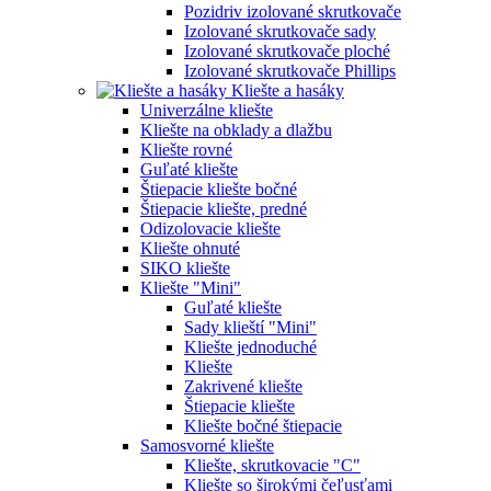
Pozidriv izolované skrutkovače
Izolované skrutkovače sady
Izolované skrutkovače ploché
Izolované skrutkovače Phillips
Kliešte a hasáky
Univerzálne kliešte
Kliešte na obklady a dlažbu
Kliešte rovné
Guľaté kliešte
Štiepacie kliešte bočné
Štiepacie kliešte, predné
Odizolovacie kliešte
Kliešte ohnuté
SIKO kliešte
Kliešte "Mini"
Guľaté kliešte
Sady klieští "Mini"
Kliešte jednoduché
Kliešte
Zakrivené kliešte
Štiepacie kliešte
Kliešte bočné štiepacie
Samosvorné kliešte
Kliešte, skrutkovacie "C"
Kliešte so širokými čeľusťami