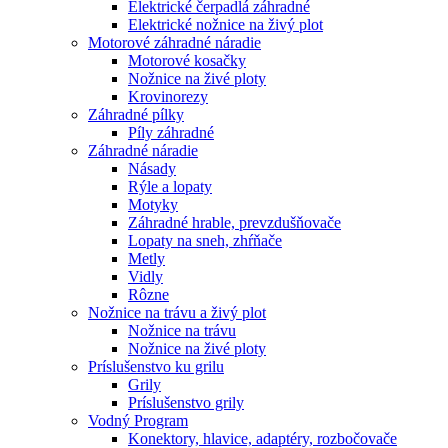
Elektrické čerpadlá záhradné
Elektrické nožnice na živý plot
Motorové záhradné náradie
Motorové kosačky
Nožnice na živé ploty
Krovinorezy
Záhradné pílky
Píly záhradné
Záhradné náradie
Násady
Rýle a lopaty
Motyky
Záhradné hrable, prevzdušňovače
Lopaty na sneh, zhŕňače
Metly
Vidly
Rôzne
Nožnice na trávu a živý plot
Nožnice na trávu
Nožnice na živé ploty
Príslušenstvo ku grilu
Grily
Príslušenstvo grily
Vodný Program
Konektory, hlavice, adaptéry, rozbočovače