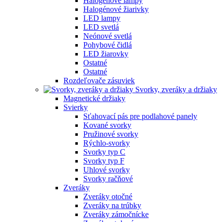
Halogénové lampy
Halogénové žiarivky
LED lampy
LED svetlá
Neónové svetlá
Pohybové čidlá
LED žiarovky
Ostatné
Ostatné
Rozdeľovače zásuviek
Svorky, zveráky a držiaky
Magnetické držiaky
Svierky
Sťahovací pás pre podlahové panely
Kované svorky
Pružinové svorky
Rýchlo-svorky
Svorky typ C
Svorky typ F
Uhlové svorky
Svorky račňové
Zveráky
Zveráky otočné
Zveráky na trúbky
Zveráky zámočnícke