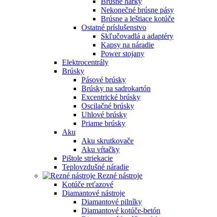
Brúsne hárky
Nekonečné brúsne pásy
Brúsne a leštiace kotúče
Ostatné príslušenstvo
Skľučovadlá a adaptéry
Kapsy na náradie
Power stojany
Elektrocentrály
Brúsky
Pásové brúsky
Brúsky na sadrokartón
Excentrické brúsky
Oscilačné brúsky
Uhlové brúsky
Priame brúsky
Aku
Aku skrutkovače
Aku vŕtačky
Pištole striekacie
Teplovzdušné náradie
Rezné nástroje
Kotúče reťazové
Diamantové nástroje
Diamantové pilníky
Diamantové kotúče-betón