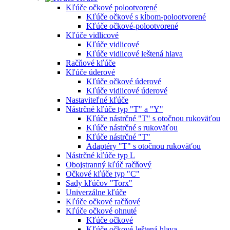
Kľúče očkové polootvorené
Kľúče očkové s kĺbom-polootvorené
Kľúče očkové-polootvorené
Kľúče vidlicové
Kľúče vidlicové
Kľúče vidlicové leštená hlava
Račňové kľúče
Kľúče úderové
Kľúče očkové úderové
Kľúče vidlicové úderové
Nastaviteľné kľúče
Nástrčné kľúče typ "T" a "Y"
Kľúče nástrčné "T" s otočnou rukoväťou
Kľúče nástrčné s rukoväťou
Kľúče nástrčné "T"
Adaptéry "T" s otočnou rukoväťou
Nástrčné kľúče typ L
Obojstranný kľúč račňový
Očkové kľúče typ "C"
Sady kľúčov "Torx"
Univerzálne kľúče
Kľúče očkové račňové
Kľúče očkové ohnuté
Kľúče očkové
Kľúče očkové-leštená hlava