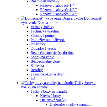
Rázové uťahováky
Rázové uťahovače 1 "
Rázové uťahovače 1/2 "
Rázové uťahovače 3/4 "
Domácnosť -
vybavenie Dom a okolie
Vešiaky, háčiky
Technická vazelína
Sifónová pumpa
Podložky pod nábytok
Pláštenky
Odpadové vrecia
Bezpečnostné sieťky do rine
Spony na káble
Bezpečnostné clony
Kolieska
Rebríky
Tesnenia okien a dverí
Iné
Tašky, boxy a
vozíky na náradie
Tašky a boxy na náradie
Kovové boxy
Dielenské vozíky
Dielenské vozíky s náradím