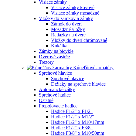
Visiace zámky
Visiace zámky kovové
Visiace zámky mosadzné
Vložky do zámkov a zámky
Zámok do dverí
Mosadzné vložky
Retiazky na dvere
Vložky do dverí chrómované
Kukátka
Zámky na bicykle
Dverové zástrče
Trezory
Kúpeľňové armatúry
Sprchové hlavice
Sprchové hlavice
Držiaky na sprchové hlavice
Automatické zátky
Sprchové hadice
Ostatné
Prepojovacie hadice
Hadice F1/2" x F1/2"
Hadice F1/2" x M1/2"
Hadice F1/2" x M10/17mm
Hadice F1/2" x F3/8"
Hadice F3/8" x M10/50mm