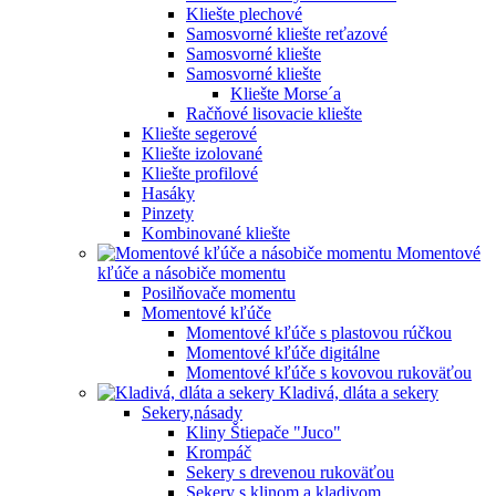
Kliešte plechové
Samosvorné kliešte reťazové
Samosvorné kliešte
Samosvorné kliešte
Kliešte Morse´a
Račňové lisovacie kliešte
Kliešte segerové
Kliešte izolované
Kliešte profilové
Hasáky
Pinzety
Kombinované kliešte
Momentové
kľúče a násobiče momentu
Posilňovače momentu
Momentové kľúče
Momentové kľúče s plastovou rúčkou
Momentové kľúče digitálne
Momentové kľúče s kovovou rukoväťou
Kladivá, dláta a sekery
Sekery,násady
Kliny Štiepače "Juco"
Krompáč
Sekery s drevenou rukoväťou
Sekery s klinom a kladivom