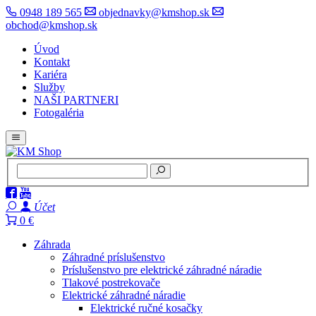
0948 189 565
objednavky@kmshop.sk
obchod@kmshop.sk
Úvod
Kontakt
Kariéra
Služby
NAŠI PARTNERI
Fotogaléria
Účet
0 €
Záhrada
Záhradné príslušenstvo
Príslušenstvo pre elektrické záhradné náradie
Tlakové postrekovače
Elektrické záhradné náradie
Elektrické ručné kosačky