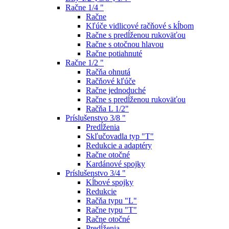
Račne 1/4 "
Račne
Kľúče vidlicové račňové s kĺbom
Račne s predĺženou rukoväťou
Račne s otočnou hlavou
Račne potiahnuté
Račne 1/2 "
Račňa ohnutá
Račňové kľúče
Račne jednoduché
Račne s predĺženou rukoväťou
Račňa L 1/2"
Príslušenstvo 3/8 "
Predĺženia
Skľučovadla typ "T"
Redukcie a adaptéry
Račne otočné
Kardánové spojky
Príslušenstvo 3/4 "
Kĺbové spojky
Redukcie
Račňa typu "L"
Račne typu "T"
Račne otočné
Predĺženia