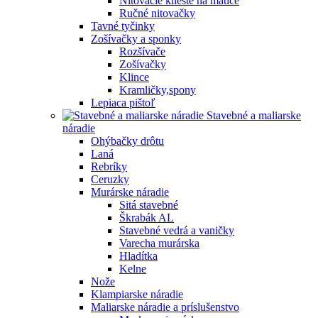
Nitovacie kliešte na matice
Ručné nitovačky
Tavné tyčinky
Zošívačky a sponky
Rozšívače
Zošívačky
Klince
Kramličky,spony
Lepiaca pištoľ
Stavebné a maliarske
náradie
Ohýbačky drôtu
Laná
Rebríky
Ceruzky
Murárske náradie
Sitá stavebné
Škrabák AL
Stavebné vedrá a vaničky
Varecha murárska
Hladítka
Kelne
Nože
Klampiarske náradie
Maliarske náradie a príslušenstvo