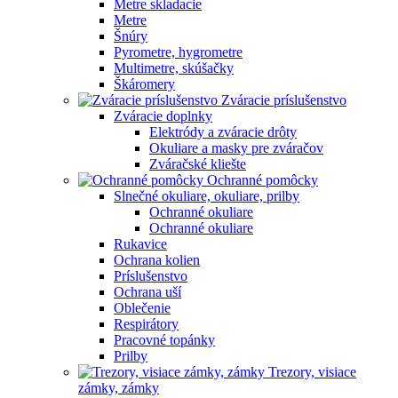
Metre skladacie
Metre
Šnúry
Pyrometre, hygrometre
Multimetre, skúšačky
Škáromery
Zváracie príslušenstvo
Zváracie doplnky
Elektródy a zváracie drôty
Okuliare a masky pre zváračov
Zváračské kliešte
Ochranné pomôcky
Slnečné okuliare, okuliare, prilby
Ochranné okuliare
Ochranné okuliare
Rukavice
Ochrana kolien
Príslušenstvo
Ochrana uší
Oblečenie
Respirátory
Pracovné topánky
Prilby
Trezory, visiace
zámky, zámky