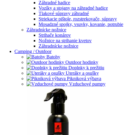
Záhradné hadice
Vozíky a stojany na záhradné hadice
Tlakové súpravy záhradné
Striekacie pištole, rozstrekovače, súpravy
Mosadzné spojky, vsuvky, kovanie, potrubie
Záhradnícke nožnice
Strihače konárov
Nožnice na strihanie kvetov
Záhradnícke nožnice
Camping / Outdoor
Batohy
Outdoor hodinky
Doplnky k prežitiu
Uteráky a osušky
Pikniková výbava
Vzduchové pumpy