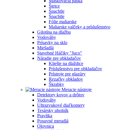
Maskovacia páska
Štetce
Špachtle
Špachtle
Fólie maliarske
Maliarske valčeky a príslušenstvo
Gilotína na dlažbu
Vodováhy
Prísavky na sklo
Miešadlá
Stavebné Háčiky "Juco"
Náradie pre obkladačov
Kliešte na dlaždice
Príslušenstvo pre obkladačov
Prístroje pre glazúry
Rezačky obkladov
Škrabky
Meracie nástroje
Detektory kovov a drôtov
Vodováhy
Ultrazvukové diaľkomery
Tesársky uholník
Pravítka
Posuvné meradlá
Olovnica