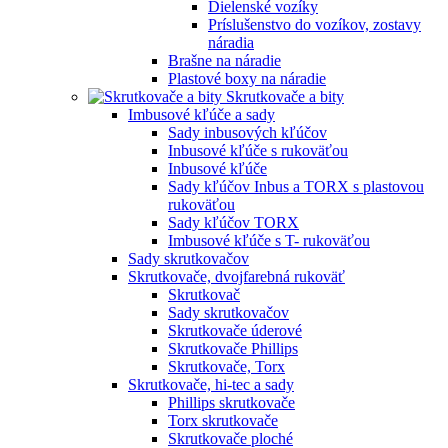
Dielenské vozíky
Príslušenstvo do vozíkov, zostavy
náradia
Brašne na náradie
Plastové boxy na náradie
Skrutkovače a bity
Imbusové kľúče a sady
Sady inbusových kľúčov
Inbusové kľúče s rukoväťou
Inbusové kľúče
Sady kľúčov Inbus a TORX s plastovou
rukoväťou
Sady kľúčov TORX
Imbusové kľúče s T- rukoväťou
Sady skrutkovačov
Skrutkovače, dvojfarebná rukoväť
Skrutkovač
Sady skrutkovačov
Skrutkovače úderové
Skrutkovače Phillips
Skrutkovače, Torx
Skrutkovače, hi-tec a sady
Phillips skrutkovače
Torx skrutkovače
Skrutkovače ploché