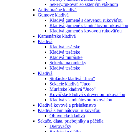
Sekery,rukoväť so skleným vláknom
Antivibračné kladivá
Gumové kladivá
Kladivá gumené s drevenou rukoväťou
Kladivá gumené s laminátovou rukoväťou
Kladivá gumené s kovovou rukoväťou
Kamenárske kladivá
Kladivá
Kladivá tesárske
Kladivá tesárske
Kladivá murárske
Sekerka na omietky
Kladivá tesárske
Kladivá
Stolárske kladivá "Juco"
Sekacie kladivá "Juco"
Murárske kladivá "Juco"
Kováčske kladivá s drevenou rukoväťou
Kladivá s laminátovou rukoväťou
Kladivá kovové a príslušenstvo
Kladivá s laminátovou rukoväťou
Obuvnícke kladivá
Sekáče, dláta, priebojníky a páčidla
Dierovačky
Rezbárske dlátka