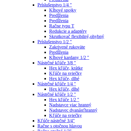
Príslušenstvo 1/4 "
Kĺbové spojky
Predĺženia
Predĺženia
Račne typu T
Redukcie a adaptéry
Skrutkovač flexibilný,ohybný
Príslušenstvo 1/2 "
Zakrivené rukoväte
Predĺženia
Kĺbové kardany 1/2 "
Nástrčné kľúče 3/8 "
Hex kľúče, krátke
Kľúče na sviečky
Hex kľúče, dlhé
Nástrčné kľúče 1/4 "
Hex kľúče, dlhé
Nástrčné kľúče 1/2 "
Hex kľúče 1/2 "
Nadstavce viac hranný
Nadstavec dvanásťhranný
Kľúče na sviečky
Kľúče nástrčné 3/4"
Račne s otočnou hlavou