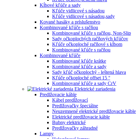
Kĺbové kľúče a sady
Kľúče vidlicové s násadou
Kľúče vidlicové s násadou,sady
Kované hasáky a príslušenstvo
Kombinované kľúče s račňou
Kombinované kľúče s račňou, Non-Slip
Sady očkoplochých račňových kľúčov
Kľúče očkoploché račňové s kĺbom
Kombinované kľúče s račňou
Kombinované kľúče
Kombinované kľúče krátke
Kombinované kľúče a sady
Sady kľúč očkoplochý - leštená hlava
Kľúče očkoploché offset 15 °
Kombinované kľúče a sady CrV
Elektrické zariadenia
Predlžovacie káble
Kábel predĺžovací
Predlžovačky špeciálne
Neuzemnené elektrické predlžovacie káble
Elektrické predlžovacie káble
Bubny elektrické
Predlžovačky záhradné
Lampy