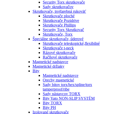
Security Torx skrutkovače
Sady skrutkovačov
Skrutkovače, trojfarebná rukoväť
Skrutkovače ploché
Skrutkovače Pozidrive
Skrutkovače Phillips
Security Torx Skrutkovač
Skrutkovače, Torx
Špeciálne skrutkovače, úderové
Skrutkovače teleskopické,flexibilné
Skrutkovače t-neck
Rázové skrutkovače
Račňové skrutkovače
Magnetické nadstavce
Magnetické držiaky
Bity
Magnetické nadstavce
Orechy magnetické
Sady bitov torx/hex/spline/torx
tamperproof/ribe
Sady nástavcov TORX
Bity Yato NON-SLIP SYSTÉM
Bity TORX
Bity PH
Izolované skrutkovače