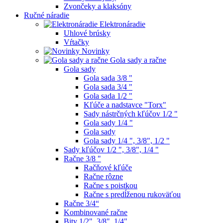
Zvončeky a klaksóny
Ručné náradie
Elektronáradie
Uhlové brúsky
Vŕtačky
Novinky
Gola sady a račne
Gola sady
Gola sada 3/8 "
Gola sada 3/4 "
Gola sada 1/2 "
Kľúče a nadstavce "Torx"
Sady nástrčných kľúčov 1/2 "
Gola sady 1/4 "
Gola sady
Gola sady 1/4 ", 3/8", 1/2 "
Sady kľúčov 1/2 ", 3/8", 1/4 "
Račne 3/8 "
Račňové kľúče
Račne rôzne
Račne s poistkou
Račne s predĺženou rukoväťou
Račne 3/4“
Kombinované račne
Bity 1/2", 3/8", 1/4"