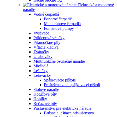
Račne otočné 1/2"
Elektrické a motorové
náradie
Vodné čerpadlá
Ponorné čerpadlá
Membránové čerpadlá
Fontánové pumpy
Vysávače
Príklepové vŕtačky
Priamočiare píly
Vŕtacie kladivá
Zváračky
Uťahováky
Multifunkčné oscilačné náradie
Miešadlá
Leštičky
Letovačky
Spájkovacie pištole
Príslušenstvo k spájkovacej pištoli
Stolové náradie
Kotúčové píly
Hoblíky
Reťazové píly
Príslušenstvo pre elektrické náradie
Brúsne a leštiace príslušenstvo