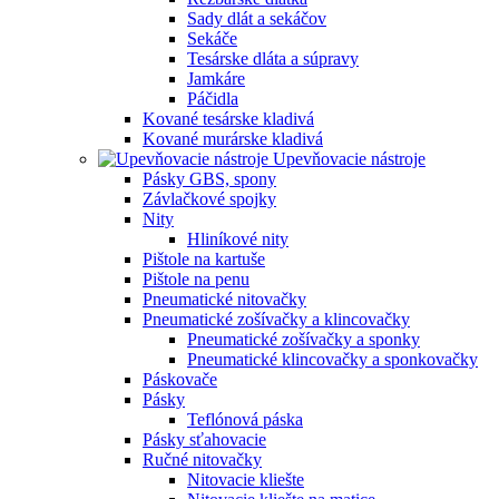
Sady dlát a sekáčov
Sekáče
Tesárske dláta a súpravy
Jamkáre
Páčidla
Kované tesárske kladivá
Kované murárske kladivá
Upevňovacie nástroje
Pásky GBS, spony
Závlačkové spojky
Nity
Hliníkové nity
Pištole na kartuše
Pištole na penu
Pneumatické nitovačky
Pneumatické zošívačky a klincovačky
Pneumatické zošívačky a sponky
Pneumatické klincovačky a sponkovačky
Páskovače
Pásky
Teflónová páska
Pásky sťahovacie
Ručné nitovačky
Nitovacie kliešte