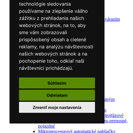
Zváracie drôty
technológie sledovania
CNC rezacie stroje
používame na zlepšenie vášho
Elektródy
zážitku z prehliadania našich
Ochrana pred zváraním
Predohrev / Žíhanie
webových stránok, na to, aby
Polohovacie systémy
sme vám zobrazovali
Indukčný ohrev
prispôsobený obsah a cielené
Auto náradie a vybavenie servisov
Lakernícke stojany
reklamy, na analýzu návštevnosti
Nabíjačky a testery
našich webových stránok a na
Navijaky
pochopenie toho, odkiaľ naši
Navijaky ručné
Navijaky elektrické
návštevníci prichádzajú.
Reťazové kladkostroje
Náradie pre uloženie brzdového systému
Súhlasím
Nástroje pre autookná
Nabíjačky/Štartéry
Automatické nabíjačky
Odmietam
Automatické nabíjačky s bezpečnostným
automatickým štartom
Zmeniť moje nastavenia
Nabíjačky/Štartéry s bezpečnostným
automatickým štartom-jednofázové,trojfázové
Dielenské nabíjačky s funkciou štartu-prenosné,
pojazdné
Mikroprocesorové automatické nabíjačky