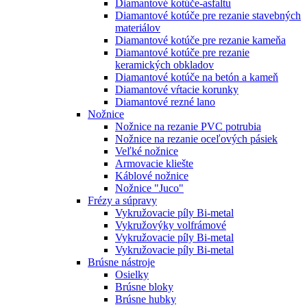
Diamantové kotúče-asfaltu
Diamantové kotúče pre rezanie stavebných
materiálov
Diamantové kotúče pre rezanie kameňa
Diamantové kotúče pre rezanie
keramických obkladov
Diamantové kotúče na betón a kameň
Diamantové vŕtacie korunky
Diamantové rezné lano
Nožnice
Nožnice na rezanie PVC potrubia
Nožnice na rezanie oceľových pásiek
Veľké nožnice
Armovacie kliešte
Káblové nožnice
Nožnice "Juco"
Frézy a súpravy
Vykružovacie píly Bi-metal
Vykružovýky volfrámové
Vykružovacie píly Bi-metal
Vykružovacie píly Bi-metal
Brúsne nástroje
Osielky
Brúsne bloky
Brúsne hubky