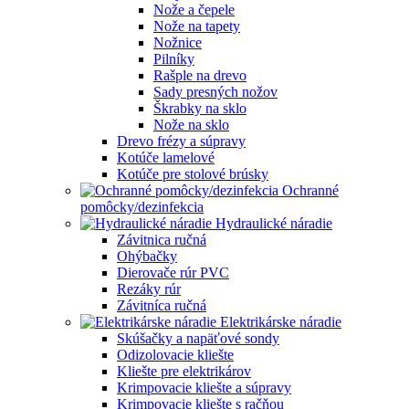
Nože a čepele
Nože na tapety
Nožnice
Pilníky
Rašple na drevo
Sady presných nožov
Škrabky na sklo
Nože na sklo
Drevo frézy a súpravy
Kotúče lamelové
Kotúče pre stolové brúsky
Ochranné
pomôcky/dezinfekcia
Hydraulické náradie
Závitnica ručná
Ohýbačky
Dierovače rúr PVC
Rezáky rúr
Závitníca ručná
Elektrikárske náradie
Skúšačky a napäťové sondy
Odizolovacie kliešte
Kliešte pre elektrikárov
Krimpovacie kliešte a súpravy
Krimpovacie kliešte s račňou