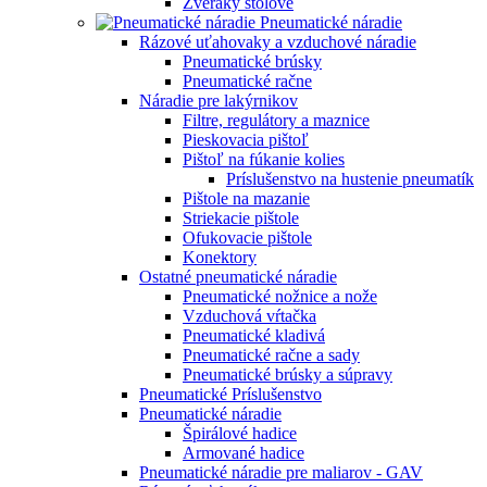
Zveráky stolové
Pneumatické náradie
Rázové uťahovaky a vzduchové náradie
Pneumatické brúsky
Pneumatické račne
Náradie pre lakýrnikov
Filtre, regulátory a maznice
Pieskovacia pištoľ
Pištoľ na fúkanie kolies
Príslušenstvo na hustenie pneumatík
Pištole na mazanie
Striekacie pištole
Ofukovacie pištole
Konektory
Ostatné pneumatické náradie
Pneumatické nožnice a nože
Vzduchová vŕtačka
Pneumatické kladivá
Pneumatické račne a sady
Pneumatické brúsky a súpravy
Pneumatické Príslušenstvo
Pneumatické náradie
Špirálové hadice
Armované hadice
Pneumatické náradie pre maliarov - GAV